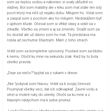
som sa teplou vodou a nakoniec si svaly ukľudnil vo
vlažnej. Bol som malátny ale v krku som mal stále ten istý
pocit ktorý ma ničil už nejakú dobu. Milujem ho. Vstal som
a zaspal som s pocitom ako ho milujem. Nedokážem byť
v úplnom kľude. Očesal som si vlhké vlasy a videl sa v
zrkadle. Všetko sa zmení a aj sa zmenilo. Snažil som sa
ho dostať ale už dávno som ho mal. Tá predstava ma
robila až nechutne šťastným. Mám z toho strach.
Vrátil som sa kompletne vynovený. Postavil som sa blízko
k nemu. Otočil ku mne na sekundu zrak. Kiež by to bola
všetko pravda.
„Deje sa niečo?“spýtal sa z rukami v drese.
„Nie.“pokýval som hlavou. Vrátil sa k svojej činnosti.
Poumýval všetky veci, dal ich odkvapkať. Zavrel vodu a
utrel si mokré ruky do utierky. Otočil sa ku mne a z
hlasným nádychom ma k sebe privinul.
„Lepšie?“spýtal sa. Hladina hormónov mi rýchlo stúpla a ja