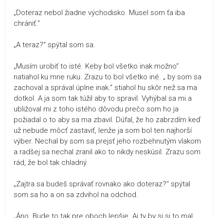
„Doteraz nebol žiadne východisko. Musel som ťa iba
chrániť.“
„A teraz?“ spýtal som sa.
„Musím urobiť to isté. Keby bol všetko inak možno“
natiahol ku mne ruku. Zrazu to bol všetko iné. „ by som sa
zachoval a správal úplne inak.“ stiahol hu skôr než sa ma
dotkol. A ja som tak túžil aby to spravil. Vyhýbal sa mi a
ubližoval mi z toho istého dôvodu prečo som ho ja
požiadal o to aby sa ma zbavil. Dúfal, že ho zabrzdím keď
už nebude môcť zastaviť, lenže ja som bol ten najhorší
výber. Nechal by som sa prejsť jeho rozbehnutým vlakom
a radšej sa nechal zranil ako to nikdy neskúsil. Zrazu som
rád, že bol tak chladný.
„Zajtra sa budeš správať rovnako ako doteraz?“ spýtal
som sa ho a on sa zdvihol na odchod.
„Áno. Bude to tak pre oboch lepšie. Aj ty by si si to mal