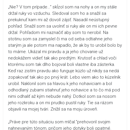
„Nie? V tom prípade…“ skĺzol som na nohy a on my stále
držal ruky vo vzduchu. Sledoval som ho a snažil sa
prekuknuť kam mi až dovolí zájsť. Nasadil neústupný
pohľad. Snažil som sa uvolniť si ruky ale on mi ich pevne
držal. Pohľadom mi naznačiť aby som to nerobil. Na
stotinu som sa zamyslel či ma od seba odtiahne jeho
starým ja ale potom ma napadlo, že ak by to urobil bolo by
to márne. Ukázal mi pravdu a ja jeho chovanie už
nedokážem vidieť tak ako predtým. Krutosť a chlad voči
ktorému som tak dlho bojoval boli vlastne iba zásterka.
Keď raz zistím pravdu ako funguje kúzlo už nikdy sa nedá
zopakovať tak ako po prvý krát. Lebo viem ako to kúzelník
urobil. Naklonil som sa hlavou k jeho nohaviciam a bol
odhodlaný zubami stiahnuť jeho nohavice a to čo má pod
nimi odhaliť až kým nebude nahý. Dotkol som sa nosom
jeho rozkroku a on mi prudko pustil ruky. Tie sa rázom
objavili na mojej tvári. Znížil sa na moju úroveň.
„Práve pre túto situáciu som mlčal.“prehovoril svojim
nahnevaným tónom, pričom jeho dotyky boli opatrné.