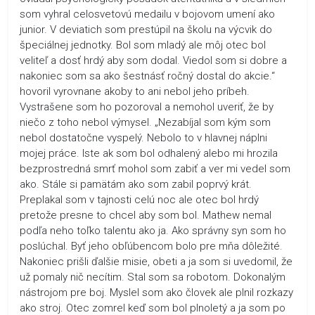
som vyhral celosvetovú medailu v bojovom umení ako
junior. V deviatich som prestúpil na školu na výcvik do
špeciálnej jednotky. Bol som mladý ale môj otec bol
veliteľ a dosť hrdý aby som dodal. Viedol som si dobre a
nakoniec som sa ako šestnásť ročný dostal do akcie.“
hovoril vyrovnane akoby to ani nebol jeho príbeh.
Vystrašene som ho pozoroval a nemohol uveriť, že by
niečo z toho nebol výmysel. „Nezabíjal som kým som
nebol dostatočne vyspelý. Nebolo to v hlavnej náplni
mojej práce. Iste ak som bol odhalený alebo mi hrozila
bezprostredná smrť mohol som zabiť a ver mi vedel som
ako. Stále si pamätám ako som zabil poprvý krát.
Preplakal som v tajnosti celú noc ale otec bol hrdý
pretože presne to chcel aby som bol. Mathew nemal
podľa neho toľko talentu ako ja. Ako správny syn som ho
poslúchal. Byť jeho obľúbencom bolo pre mňa dôležité.
Nakoniec prišli ďalšie misie, obeti a ja som si uvedomil, že
už pomaly nič necítim. Stal som sa robotom. Dokonalým
nástrojom pre boj. Myslel som ako človek ale plnil rozkazy
ako stroj. Otec zomrel keď som bol plnoletý a ja som po