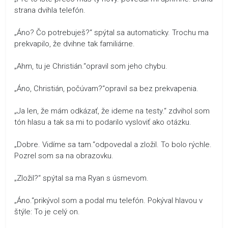
strana dvihla telefón.
„Áno? Čo potrebuješ?“ spýtal sa automaticky. Trochu ma
prekvapilo, že dvihne tak familiárne.
„Ahm, tu je Christián.“opravil som jeho chybu.
„Áno, Christián, počúvam?“opravil sa bez prekvapenia.
„Ja len, že mám odkázať, že ideme na testy.“ zdvihol som
tón hlasu a tak sa mi to podarilo vysloviť ako otázku.
„Dobre. Vidíme sa tam.“odpovedal a zložil. To bolo rýchle.
Pozrel som sa na obrazovku.
„Zložil?“ spýtal sa ma Ryan s úsmevom.
„Áno.“prikývol som a podal mu telefón. Pokýval hlavou v
štýle: To je celý on.