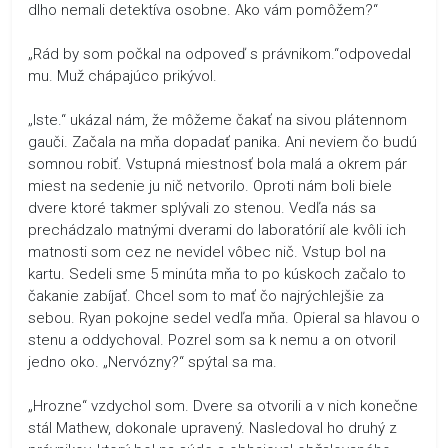
dlho nemali detektíva osobne. Ako vám pomôžem?“
„Rád by som počkal na odpoveď s právnikom.“odpovedal
mu. Muž chápajúco prikývol.
„Iste.“ ukázal nám, že môžeme čakať na sivou plátennom
gauči. Začala na mňa dopadať panika. Ani neviem čo budú
somnou robiť. Vstupná miestnosť bola malá a okrem pár
miest na sedenie ju nič netvorilo. Oproti nám boli biele
dvere ktoré takmer splývali zo stenou. Vedľa nás sa
prechádzalo matnými dverami do laboratórií ale kvôli ich
matnosti som cez ne nevidel vôbec nič. Vstup bol na
kartu. Sedeli sme 5 minúta mňa to po kúskoch začalo to
čakanie zabíjať. Chcel som to mať čo najrýchlejšie za
sebou. Ryan pokojne sedel vedľa mňa. Opieral sa hlavou o
stenu a oddychoval. Pozrel som sa k nemu a on otvoril
jedno oko. „Nervózny?“ spýtal sa ma.
„Hrozne“ vzdychol som. Dvere sa otvorili a v nich konečne
stál Mathew, dokonale upravený. Nasledoval ho druhý z