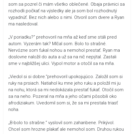
som sa pozrel či mám všetko oblečené. Obaja právnici sa
rozhodli počkať na výsledky ale ja som bol rozhodnutý
vypadnúť. Bez nich alebo s nimi. Otvoril som dvere a Ryan
ma nasledoval.
„V poriadku?“ prehovoril na mňa až keď sme stáli pred
autom. Vyzerám tak? Mlčal som. Bolo to strašné.
Nervózne som ťukal nohou a nemohol prestať. Ryan ma
doslovne naložil do auta a už sa na nič nepýtal. Zastali
sme v najbližšej ulici. Vypol motor a otočil sa na mňa.
„Viedol si si dobre.“prehovoril upokojujúco. Založil som si
ruky na prsiach. Natiahol ku mne jeho ruku a položil mi ju
na nohu, ktorá sa mi nedokázala prestať ťukať. Otočil som
sa na neho. Pozeral na mňa a jeho očami pôsobili oko
afrodiziakum. Uvedomil som si, že sa mi prestala triasť
noha.
„B-bolo to strašne.“ vyslovil som zahanbene. Prikývol.
Chcel som hrozne plakať ale nemohol som. Druhou rukou