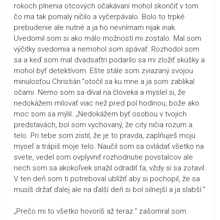
rokoch plnenia otcových očakávaní mohol skončiť v tom
čo ma tak pomaly ničilo a vyčerpávalo. Bolo to trpké
prebudenie ale nutné a ja ho nevnímam nijak inak.
Uvedomil som si ako málo možností mi zostalo. Mal som
výčitky svedomia a nemohol som spávať. Rozhodol som
sa a keď som mal dvadsaťtri podarilo sa mi zložiť skúšky a
mohol byť detektívom. Ešte stále som zviazaný svojou
minulosťou Christián.“otočil sa ku mne a ja som zablikal
očami. Nemo som sa díval na človeka a myslel si, že
nedokážem milovať viac než pred pol hodinou, bože ako
moc som sa mýlil. „Nedokážem byť osobou v tvojich
predstavách, bol som vychovaný, že city ničia rozum a
telo. Pri tebe som zistil, že je to pravda, zaplňuješ moju
myseľ a trápiš moje telo. Naučil som sa ovládať všetko na
svete, vedel som ovplyvniť rozhodnutie povstalcov ale
nech som sa akokoľvek snažil odradiť ťa, vždy si sa zotavil.
V ten deň som ti potreboval ublížiť aby si pochopil, že sa
musíš držať ďalej ale na ďalší deň si bol silnejší a ja slabší.“
„Prečo mi to všetko hovoríš až teraz.“ zašomral som.