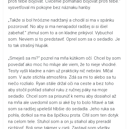
proti tebe bojovať. Cvičenie pomáhalo bojovať proti tebe.“
vysvetľoval mi pokojne bez náznaku hanby.
„Takže si bol hróózne nadržaný a chodil si ma v spánku
pozorovať. No aby si ma nenapadol radšej si si išiel
zabehať.“ zhrnul som to a on kladne prikývol. Vybuchol
som. Neviem si to predstaviť. Oprel som sa o sedadlo. Je
to tak strašný hlupák.
„Smeješ sa mi?“ pozrel na mňa kútikom očí. Chcel by som
povedať ako moc ho miluje ale viem, že to nieje vhodné.
Testy vyšli kladne a nám už prakticky nič nebráni. Mlčal
som. V aute stíchla atmosféra. Zdá sa mi to alebo sa tu
niečo rozlialo. Ryan stále držal oči na ceste a bez toho
aby stočil pohľad stiahol ruku z ručnej páky na moje
sedadlo. Chcel som sa prisunúť k nemu aby dosiahol až
na mňa ale uvedomil som si aké by to bolo hltavé a tak
som sa radšej upelešil hlbšie do sedadla. Jeho ruka sa
pohla, dotkol sa ma iba špičkou prsta. Cítil som ten dotyk
na celom tele. Stuhol som a on ju stiahol aby preradil
rýchlosť. Boli sme takmer v cieli. Zastavil som všetky