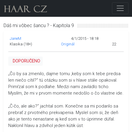
Dáš mi vôbec šancu ? - Kapitola 9
JaneM
4/1/2015 - 18:18
Klasika (18+)
Originál
22
DOPORUČENO
„Čo by sa zmenilo, dajme tomu ,keby som k tebe predsa
len niečo cítil?“ tú otázku som si v hlave stále opakoval.
Primŕzal som k podlahe. Medzi nami zavládlo ticho.
Myslím, že mi v prvom momente nedošlo o čo vlastne ide.
„Č-čo, ale ako?“ jachtal som. Konečne sa mi podarilo sa
prebrať z prvotného prekvapenia. Myslel som si, že deň
ako je tento nenastane aj keď som v to úprimne dúfal.
Naklonil hlavu a zdvihol jeden kútik úst.