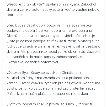
„Prečo je to tak skryté?“ spýtal som sa Ryana. Zabuchol
dvere a zamkol automaticky auto aj keď to vlastne nebolo
potrebné.
„Keď budeš dávať dobrý pozor všimneš si, že vysoké
budovy mu doprajú celkom dobrú kamerovú ochranu.
Okamžite som vrtel hlavou aby som videl koľko ich tu je.
„Toto je celkom pokojná štvrť ak sa tu zoskupí viacej áut či
ľudí bude to jedine zlé znamenie.“ vysvetľoval mi cestou k
dverám. Mal pravdu nikto nebol vonku okrem nás. Zazvonil
na zvonček a do malej kamery zabudovanej v stene
ukázal svoj odznak a potom tvár.
„Detektív Ryan Seary so svedkom Christiánom
Maxmallom.“ chytil ma zozadu za krk a pritiahol pred
kameru. Dvere cvakli a Ryan ich pre nás otvoril. Nechal ma
vojsť prvého. Po vstupe som hneď zacítil sterilný zápach.
Prišiel k nám muž v plášti so zavesenou menovkou.
„Detektív.“podal mu ruku a privítal sa s ním. „Už sme tu