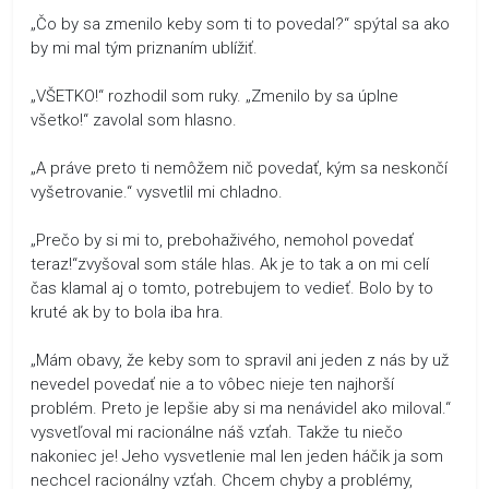
„Čo by sa zmenilo keby som ti to povedal?“ spýtal sa ako
by mi mal tým priznaním ublížiť.
„VŠETKO!“ rozhodil som ruky. „Zmenilo by sa úplne
všetko!“ zavolal som hlasno.
„A práve preto ti nemôžem nič povedať, kým sa neskončí
vyšetrovanie.“ vysvetlil mi chladno.
„Prečo by si mi to, prebohaživého, nemohol povedať
teraz!“zvyšoval som stále hlas. Ak je to tak a on mi celí
čas klamal aj o tomto, potrebujem to vedieť. Bolo by to
kruté ak by to bola iba hra.
„Mám obavy, že keby som to spravil ani jeden z nás by už
nevedel povedať nie a to vôbec nieje ten najhorší
problém. Preto je lepšie aby si ma nenávidel ako miloval.“
vysvetľoval mi racionálne náš vzťah. Takže tu niečo
nakoniec je! Jeho vysvetlenie mal len jeden háčik ja som
nechcel racionálny vzťah. Chcem chyby a problémy,