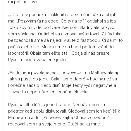
mi pohladil tvár.
„Už je to v poriadku.“ naklonil sa cez ručnú páku a objal
ma. „Pozývam ťa na obed. Čo ty na to?“ odtiahol sa iba
toľko aby mi videl do tváre. Nie som hladný ale prikývol
som súhlasne. Odtiahol sa a znova naštartoval. Z hľadiska
bezpečnosti sme sa najedli v aute z fastfoodu. Či sa mi to
páčilo alebo nie. Museli sme sa hneď po tom vrátiť do
laboratórií. Obaja tam ešte stáli. Obaja si nás prezreli.
Ryan im podal zabalené jedlo.
„Asi tu není povolené jesť.“ odpovedal mu Mathew ale aj
tak sa pustil do jedla. Čakali sme dobré 4 hodiny než sa
konečne začalo niečo diať. Moje testy vyšli negatívne a
zjavne to nepotešilo len jedného človeka.
Ryan sa dlho lúčil s jeho bratom. Nechával som im
priestor keď spolu diskutovali. Sledoval som ich keď išli k
Mathewmu autu. „Zoberieš zajtra Chrisa zo sebou?“
reagoval som na svoje meno. Otočil sa ku mne.