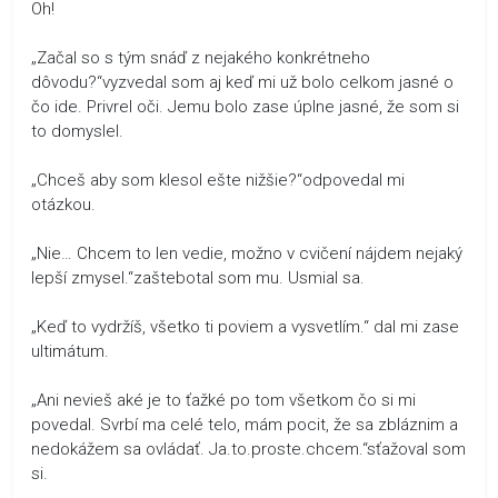
Oh!
„Začal so s tým snáď z nejakého konkrétneho
dôvodu?“vyzvedal som aj keď mi už bolo celkom jasné o
čo ide. Privrel oči. Jemu bolo zase úplne jasné, že som si
to domyslel.
„Chceš aby som klesol ešte nižšie?“odpovedal mi
otázkou.
„Nie… Chcem to len vedie, možno v cvičení nájdem nejaký
lepší zmysel.“zaštebotal som mu. Usmial sa.
„Keď to vydržíš, všetko ti poviem a vysvetlím.“ dal mi zase
ultimátum.
„Ani nevieš aké je to ťažké po tom všetkom čo si mi
povedal. Svrbí ma celé telo, mám pocit, že sa zbláznim a
nedokážem sa ovládať. Ja.to.proste.chcem.“sťažoval som
si.