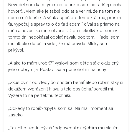
Nevedel som kam tým mieri a preto som ho radšej nechal
hovoriť. „Viem aké je ťažké odolať a ver mi, že na tom nie
som o nič lepšie. A však aspoň pre tento krát ma, prosím
ťa, vypočuj a sprav to o čo ťa žiadam.“ díval sa priamo na
mňa a hovoril ku mne otvore. Už po niekoľký krát som v
tomto dni nedokázal odolať návalu pocitom. Hľadel som
mu hlboko do očí a videl, že má pravdu. Mlčky som
prikývol.
„A ako to mám urobiť?“ vyslovil som ešte stále okúzlený
jeho dobrým ja. Postavil sa a pomohol mi na nohy.
„Skús cvičiť od vtedy čo chodím behať alebo robím kliky si
dokážem vyprázdniť hlavu a telo poslúcha.“poradil mi.
Vyzerá to na perfektnú techniku.
„Odkedy to robíš?“spýtal som sa. Na malí moment sa
zasekol.
„Tak dlho ako tu bývaš.“odpovedal mi rýchlim mumlaním.