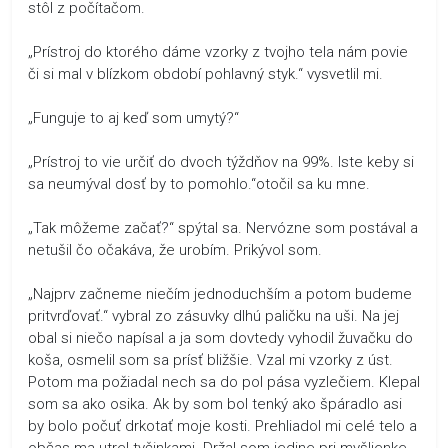
stôl z počítačom.
„Prístroj do ktorého dáme vzorky z tvojho tela nám povie
či si mal v blízkom období pohlavný styk.“ vysvetlil mi.
„Funguje to aj keď som umytý?“
„Prístroj to vie určiť do dvoch týždňov na 99%. Iste keby si
sa neumýval dosť by to pomohlo.“otočil sa ku mne.
„Tak môžeme začať?“ spýtal sa. Nervózne som postával a
netušil čo očakáva, že urobím. Prikývol som.
„Najprv začneme niečím jednoduchším a potom budeme
pritvrďovať.“ vybral zo zásuvky dlhú paličku na uši. Na jej
obal si niečo napísal a ja som dovtedy vyhodil žuvačku do
koša, osmelil som sa prísť bližšie. Vzal mi vzorky z úst.
Potom ma požiadal nech sa do pol pása vyzlečiem. Klepal
som sa ako osika. Ak by som bol tenký ako špáradlo asi
by bolo počuť drkotať moje kosti. Prehliadol mi celé telo a
občas ma utrel tyčinkami. Držal som jedine pri myšlienke,