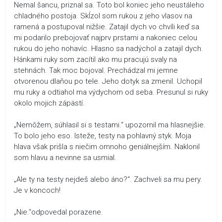
Nemal šancu, priznal sa. Toto bol koniec jeho neustáleho
chladného postoja. Skĺzol som rukou z jeho vlasov na
ramená a postupoval nižšie. Zatajil dych vo chvíli keď sa
mi podarilo prebojovať najprv prstami a nakoniec celou
rukou do jeho nohavíc. Hlasno sa nadýchol a zatajil dych.
Hánkami ruky som zacítil ako mu pracujú svaly na
stehnách. Tak moc bojoval. Prechádzal mi jemne
otvorenou dlaňou po tele. Jeho dotyk sa zmenil. Uchopil
mu ruky a odtiahol ma výdychom od seba. Presunul si ruky
okolo mojich zápästí.
„Nemôžem, súhlasil si s testami.“ upozornil ma hlasnejšie.
To bolo jeho eso. Isteže, testy na pohlavný styk. Moja
hlava však prišla s niečim omnoho geniálnejším. Naklonil
som hlavu a nevinne sa usmial.
„Ale ty na testy nejdeš alebo áno?“. Zachveli sa mu pery.
Je v koncoch!
„Nie.“odpovedal porazene.