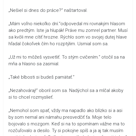
„Nešiel si dnes do práce?“ naštartoval.
„Mám voľno niekoľko dní.“odpovedal mi rovnakým hlasom
ako predtým. Iste ja hlupák! Práve mu zomrel partner. Musí
sa kvôli mne cítiť hrozne. Rýchlo som vo svojej dutej hlave
hľadal čokoľvek čím ho rozptýlim. Usmial som sa.
„Už mi to môžeš vysvetliť. To stým cvičením.“ otočil sa na
mňa a hlasno sa zasmial.
„Také blbosti si budeš pamätať.“
„Nezahováraj!“ oboril som sa. Nadýchol sa a mlčal akoby
si to chcel rozmyslieť.
„Nemohol som spať, vždy ma napadlo ako blízko si a asi
by som nemal ani námahu presvedčiť ťa. Moje telo
bojovalo s mozgom. Keď si na to spomínam vážne ma to
rozčuľovalo a desilo. Ty si pokojne spíš a ja aj tak musím