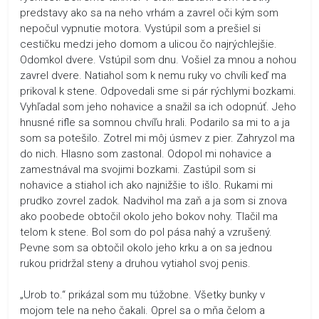
predstavy ako sa na neho vrhám a zavrel oči kým som
nepočul vypnutie motora. Vystúpil som a prešiel si
cestičku medzi jeho domom a ulicou čo najrýchlejšie.
Odomkol dvere. Vstúpil som dnu. Vošiel za mnou a nohou
zavrel dvere. Natiahol som k nemu ruky vo chvíli keď ma
prikoval k stene. Odpovedali sme si pár rýchlymi bozkami.
Vyhľadal som jeho nohavice a snažil sa ich odopnúť. Jeho
hnusné rifle sa somnou chvíľu hrali. Podarilo sa mi to a ja
som sa potešilo. Zotrel mi môj úsmev z pier. Zahryzol ma
do nich. Hlasno som zastonal. Odopol mi nohavice a
zamestnával ma svojimi bozkami. Zastúpil som si
nohavice a stiahol ich ako najnižšie to išlo. Rukami mi
prudko zovrel zadok. Nadvihol ma zaň a ja som si znova
ako poobede obtočil okolo jeho bokov nohy. Tlačil ma
telom k stene. Bol som do pol pása nahý a vzrušený.
Pevne som sa obtočil okolo jeho krku a on sa jednou
rukou pridržal steny a druhou vytiahol svoj penis.
„Urob to.“ prikázal som mu túžobne. Všetky bunky v
mojom tele na neho čakali. Oprel sa o mňa čelom a