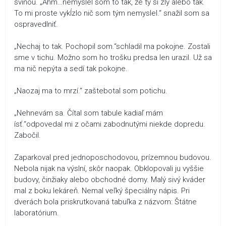
sviňou. „Ahm…nemyslel som to tak, že ty si zlý alebo tak.
To mi proste vykĺzlo nič som tým nemyslel.“ snažil som sa
ospravedlniť.
„Nechaj to tak. Pochopil som.“schladil ma pokojne. Zostali
sme v tichu. Možno som ho trošku predsa len urazil. Už sa
ma nič nepýta a sedí tak pokojne.
„Naozaj ma to mrzí.“ zaštebotal som potichu.
„Nehnevám sa. Čítal som tabule kadiaľ mám
ísť.“odpovedal mi z očami zabodnutými niekde dopredu.
Zabočil.
Zaparkoval pred jednoposchodovou, prízemnou budovou.
Nebola nijak na výslní, skôr naopak. Obklopovali ju vyššie
budovy, činžiaky alebo obchodné domy. Malý sivý kváder
mal z boku lekáreň. Nemal veľký špeciálny nápis. Pri
dverách bola priskrutkovaná tabuľka z názvom: Štátne
laboratórium.