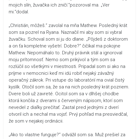
mojich slín, žuvačka ich zničí.“pozoroval ma. „Ver
mi.“dodal.
„Christián, môžeš.“ zavolal na mňa Mathew. Posledný krát
som sa pozrel na Ryana. Naznačil mi aby som si vybral
žuvačku. Schoval som si ju do dlane. „Pôjdeš z doktorom
a on ťa kompletne vyšetrí. Dobre?“ čičíkal ma pokojne
Mathew. Nepomáhalo to. Druhý právnik stál a ignoroval
moju prítomnosť. Nemo som prikývol a tým som sa
rozlúčil so všetkými v miestnosti. Pripadal som si ako na
príjme v nemocnici keď mi idú robiť nejaký závažný
operačný zákrok. Pri vstupe do laboratórií ma ovial čistý
kyslík. Otočil som sa, že sa na nich posledný krát pozriem.
Dvere boli už zavreté. Ocitol som sa v dlhšej chodbe
ktorá končila z dverami s červeným nápisom, ktorí som
nevedel z diaľky prečítať. Zastal pred jednými z dverí
otvoril ich a nechal ma vojsť. Prvý pohľad ma presviedčal,
že som v nejakej ordinácii.
„Ako to vlastne funguje?“ odvážil som sa. Muž prešiel za