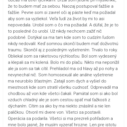
že to budem mať za sebou. Naozaj postupoval ťažšie a
ťažšie. Pevne som si zavrel oči aj päste keď ma požiadal
aby som sa vyzliekol. Veľa ľudí za život by mi to asi
nepovedala. Urobil som o čo ma požiadal. A dúfal, že je to
to posledné čo urobí. Už nikdy nechcem zažiť nič
podobné. Dotýkal sa ma tam kde som to cudzím ľudom
nikdy nedovalil. Keď somnou skončí budem mať doživotnú
traumu. Skončil aj z posledným vyšetrením. Trvalo to roky.
Obliekal som sa raketovou rýchlosťou. Bol som vydesený
a klepali sa mi kolená. Bolo mi do plaču. Nikto ma neponížil
ale ja som sa tak cítil. Prehliadol ma od hlavy až po nohy a
nevynechal nič. Som homosexuál ale análne vyšetrenie
ma neurobilo šťastným. Zatajil som dych a vyšiel do
miestnosti kde som stratil všetku cudnosť. Odprevadil ma
chodbou až von kde všetci čakali. Pamätal som si ako bol
vzduch chladný ale je som cestou späť mal ťažkosti z
dýchaním. Cítim sa ako by ma niekto znásilnil a nie len
paličkou. Otvoril mi dvere von. Všetci sa postavili.
Operácia sa podarila. Všetci si ma prezreli pohľadom a
mne bolo jasné, že musím vyzerať hrozne. Len pre istotu