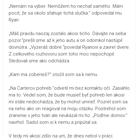
„Nemám na výber. Nemôžem ho nechať samého. Mám
pocit, že sa okolo sťahuje tichá slučka.“ odpovedal mu
Ryan.
„Máš pravdu naozaj zostalo akosi ticho. Dávajte na seba
pozor.“prešli sme až k jeho autu a on odomkol nastúpil
dovnútra. „Vyzeráš dobre.“povedal Ryanovi a zavrel dvere.
Z celkového rozhovoru som toho moc nepochopil.
Sledovali sme ako odchádza.
„Kam ma zoberieš?“ otočil som sa k nemu.
„Na Carterov pohreb.“odvetil mi bez kontaktu očí. Zasiahlo
ma to. Vedel som, že bude musieť byť pohreb len akosi
mi stále nedochádza, že by mohol umrieť. Pozrel som sa
na neho ako on reagoval na moju otázku. Postrehol som
zranenie v jeho tvári ale neukázal mi ho. „Poďme domov.“
navrhol. Sadol som si k nemu a pripútal sa.
V tedy mi akosi zišlo na um, že dnes nebol v práci.