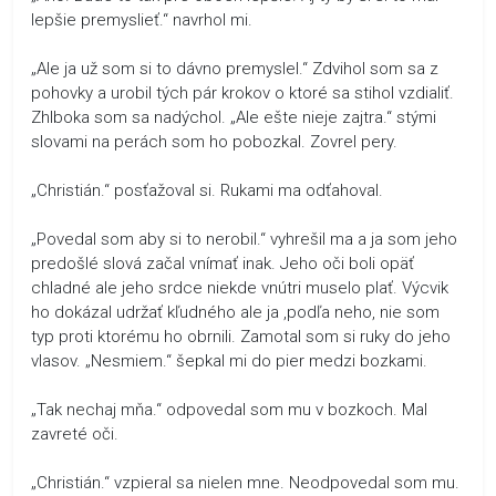
lepšie premyslieť.“ navrhol mi.
„Ale ja už som si to dávno premyslel.“ Zdvihol som sa z
pohovky a urobil tých pár krokov o ktoré sa stihol vzdialiť.
Zhlboka som sa nadýchol. „Ale ešte nieje zajtra.“ stými
slovami na perách som ho pobozkal. Zovrel pery.
„Christián.“ posťažoval si. Rukami ma odťahoval.
„Povedal som aby si to nerobil.“ vyhrešil ma a ja som jeho
predošlé slová začal vnímať inak. Jeho oči boli opäť
chladné ale jeho srdce niekde vnútri muselo plať. Výcvik
ho dokázal udržať kľudného ale ja ,podľa neho, nie som
typ proti ktorému ho obrnili. Zamotal som si ruky do jeho
vlasov. „Nesmiem.“ šepkal mi do pier medzi bozkami.
„Tak nechaj mňa.“ odpovedal som mu v bozkoch. Mal
zavreté oči.
„Christián.“ vzpieral sa nielen mne. Neodpovedal som mu.