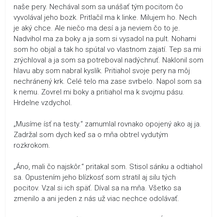
naše pery. Nechával som sa unášať tým pocitom čo
vyvolával jeho bozk. Pritlačil ma k linke. Milujem ho. Nech
je aký chce. Ale niečo ma desí a ja neviem čo to je.
Nadvihol ma za boky a ja som si vysadol na pult. Nohami
som ho objal a tak ho spútal vo vlastnom zajatí. Tep sa mi
zrýchloval a ja som sa potreboval nadýchnuť. Naklonil som
hlavu aby som nabral kyslík. Pritiahol svoje pery na môj
nechránený krk. Celé telo ma zase svrbelo. Napol som sa
k nemu. Zovrel mi boky a pritiahol ma k svojmu pásu.
Hrdelne vzdychol.
„Musíme ísť na testy.“ zamumlal rovnako opojený ako aj ja.
Zadržal som dych keď sa o mňa obtrel vydutým
rozkrokom.
„Áno, mali čo najskôr.“ pritakal som. Stisol sánku a odtiahol
sa. Opustením jeho blízkosť som stratil aj silu tých
pocitov. Vzal si ich späť. Díval sa na mňa. Všetko sa
zmenilo a ani jeden z nás už viac nechce odolávať.