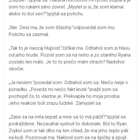
som ho rukami silno zovrel. „Myslel si si, že som klamal
alebo to bol sen?“spýtal sa potichu.
„Nie. Desí ma, že som šťastný.“odpovedal som mu.
Potichu sa zasmial.
„Tak to je naozaj hlúposť.“čičíkal ma. Odtiahol som si hlavu
od jeho hrude. Pozrel som sa na neho a zo starého Ryana
zostalo len málo. Je to to prečo mám strach? Nadvihol
obočie.
„Ja neviem.“povedal som. Odtiahol som sa. Niečo nieje v
poriadku. „Povedz mi niečo fakt kruté.“snažil som sa
pochopiť čo to vlastne je. Prekvapila ho moja prosba.
Jeho reakcie boli zrazu ľudské. Zamyslel sa.
„Zase sa na mňa liepaš a mne sa to má páčiť?“spýtal sa
podráždene. Nezaváhal vyslovil to dokonale. Bol to Ryan.
Zvykol som si tak dlho na ten chlad, že ma jeho teplo páli
na koži. Pozoroval ma. Naklonil som sa na špičky a spojil