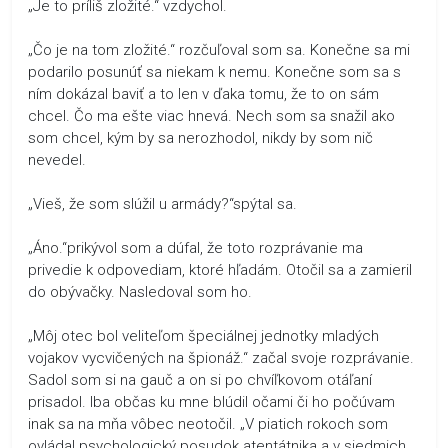
„Je to príliš zložité.“ vzdychol.
„Čo je na tom zložité.“ rozčuľoval som sa. Konečne sa mi
podarilo posunúť sa niekam k nemu. Konečne som sa s
ním dokázal baviť a to len v ďaka tomu, že to on sám
chcel. Čo ma ešte viac hnevá. Nech som sa snažil ako
som chcel, kým by sa nerozhodol, nikdy by som nič
nevedel.
„Vieš, že som slúžil u armády?“spýtal sa.
„Áno.“prikývol som a dúfal, že toto rozprávanie ma
privedie k odpovediam, ktoré hľadám. Otočil sa a zamieril
do obývačky. Nasledoval som ho.
„Môj otec bol veliteľom špeciálnej jednotky mladých
vojakov vycvičených na špionáž.“ začal svoje rozprávanie.
Sadol som si na gauč a on si po chvíľkovom otáľaní
prisadol. Iba občas ku mne blúdil očami či ho počúvam
inak sa na mňa vôbec neotočil. „V piatich rokoch som
ovládal psychologický posudok atentátnika a v siedmich