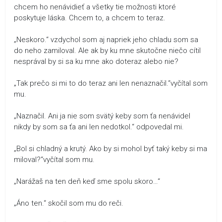
chcem ho nenávidieť a všetky tie možnosti ktoré
poskytuje láska. Chcem to, a chcem to teraz.
„Neskoro.“ vzdychol som aj napriek jeho chladu som sa
do neho zamiloval. Ale ak by ku mne skutočne niečo cítil
nesprával by si sa ku mne ako doteraz alebo nie?
„Tak prečo si mi to do teraz ani len nenaznačil.“vyčítal som
mu.
„Naznačil. Ani ja nie som svätý keby som ťa nenávidel
nikdy by som sa ťa ani len nedotkol.“ odpovedal mi.
„Bol si chladný a krutý. Ako by si mohol byť taký keby si ma
miloval?“vyčítal som mu.
„Narážaš na ten deň keď sme spolu skoro…“
„Áno ten.“ skočil som mu do reči.