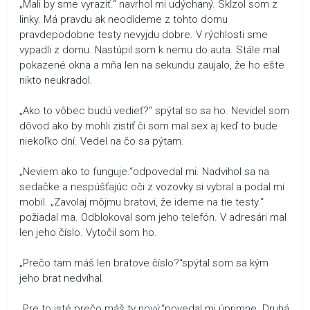
„Mali by sme vyraziť.“ navrhol mi udýchaný. Skĺzol som z
linky. Má pravdu ak neodídeme z tohto domu
pravdepodobne testy nevyjdu dobre. V rýchlosti sme
vypadli z domu. Nastúpil som k nemu do auta. Stále mal
pokazené okna a mňa len na sekundu zaujalo, že ho ešte
nikto neukradol.
„Ako to vôbec budú vedieť?“ spýtal so sa ho. Nevidel som
dôvod ako by mohli zistiť či som mal sex aj keď to bude
niekoľko dní. Vedel na čo sa pýtam.
„Neviem ako to funguje.“odpovedal mi. Nadvihol sa na
sedačke a nespúšťajúc oči z vozovky si vybral a podal mi
mobil. „Zavolaj môjmu bratovi, že ideme na tie testy.“
požiadal ma. Odblokoval som jeho telefón. V adresári mal
len jeho číslo. Vytočil som ho.
„Prečo tam máš len bratove číslo?“spýtal som sa kým
jeho brat nedvíhal.
„Pre to isté prečo máš ty nový.“povedal mi úprimne. Druhá