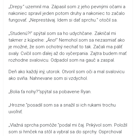
„Drepy.“ uzemnil ma. Zápasil som z jeho pevnými očami a
nakoniec spravil jeden potom druhy a nakoniec to začalo
fungovať. „Neprestávaj. Idem si dať sprchu.“ otočil sa.
„Studenú?!“ spýtal som sa ho udychčane. Zakričal mi
takmer z kúpelne: „Áno!“ Nemohol som sa nezasmiať ako
je možné, že som ochotný nechať to tak. Začali ma páliť
svaly. Cvičil som ďalej až do vyčerpania. Zajtra budem mať
rozhodne svalovicu. Odpadol som na gauč a zaspal.
Deň ako každý iný, utorok. Otvoril som oči a mal svalovicu
ako sviňa. Nahnevane som si vzdychol.
„Bolia ťa nohy?“spýtal sa pobavene Ryan.
„Hrozne.“posadil som sa a snažil si ich rukami trochu
uvoľniť.
„Vlažná sprcha pomôže.“podal mi čaj. Prikývol som. Položil
som si hrnček na stôl a vybral sa do sprchy. Osprchoval