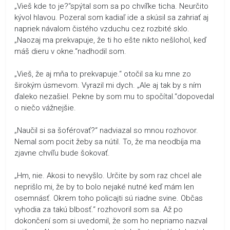
„Vieš kde to je?“spýtal som sa po chvíľke ticha. Neurčito
kývol hlavou. Pozeral som kadiaľ ide a skúsil sa zahriať aj
napriek návalom čistého vzduchu cez rozbité sklo.
„Naozaj ma prekvapuje, že ti ho ešte nikto nešlohol, keď
máš dieru v okne.“nadhodil som.
„Vieš, že aj mňa to prekvapuje.“ otočil sa ku mne zo
širokým úsmevom. Vyrazil mi dych. „Ale aj tak by s ním
ďaleko nezašiel. Pekne by som mu to spočítal.“dopovedal
o niečo vážnejšie.
„Naučil si sa šoférovať?“ nadviazal so mnou rozhovor.
Nemal som pocit žeby sa nútil. To, že ma neodbíja ma
zjavne chvíľu bude šokovať.
„Hm, nie. Akosi to nevyšlo. Určite by som raz chcel ale
neprišlo mi, že by to bolo nejaké nutné keď mám len
osemnásť. Okrem toho policajti sú riadne svine. Občas
vyhodia za takú blbosť.“ rozhovoril som sa. Až po
dokončení som si uvedomil, že som ho nepriamo nazval