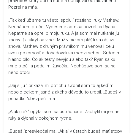
právnikov, ktorý bol na súde a obhajoval obžalovaného.
Pozrel na mňa.
„Tak keď už sme tu všetci spolu.“ roztiahol ruky Mathew.
Nechápem prečo. Vydesene som sa pozrel na Ryana.
Nepatrne sa oprel o moju ruku. A ja som mal nutkanie ju
zachytiť a ukryť sa v nej. Muž v bielom plášti sa objavil
znova. Mathew z druhým právnikom mu venovali celú
svoju pozornosť a dohadovali sa medzi sebou. Srdce mi
hlasno bilo. Čo ak testy nevyjdu alebo tak? Ryan sa ku
mne otočil a podal mi žuvačku. Nechápavo som sa na
neho otočil.
„Daj si ju.“ prikázal mi potichu. Urobil som to aj keď mi
nebolo celkom jasné z akého dôvodu to urobil. „Budeš v
poriadku.“ubezpečil ma.
„A ak nie?“ opýtal som sa ustráchane. Zachytil mi jemne
ruky a dýchal v pokojnom rytme.
„Budeš.“presviedčal ma. „Ak aj v ústach budeš mať stopy