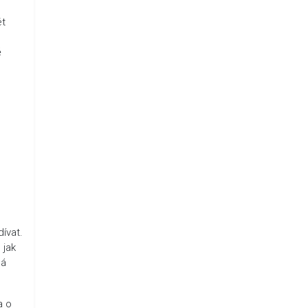
ét
ě
ívat.
 jak
ná
a o