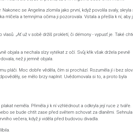
 Nakonec se Angelina zlomila jako první, když povolila svaly, skryla 
nka mlčela a temnýma očima ji pozorovala. Vstala a přešla k ní, aby j
 vlasů. „Ať už v sobě držíš prokletí, či démony - vypusť je. Také chtě
ně objala a nechala slzy vytékat z očí. Svůj křik však držela pevně
edovala, než ji jemně objala.
u pláči. Moc dobře věděla, čím si prochází. Rozuměla jí i bez slov
 předpověděly, se mělo brzy naplnit. Uvědomovala si to, a proto byla
lakat neměla. Přiměla ji k ní vzhlédnout a odkryla její ruce z tváře.
nebo se bude chtít zase před světem schovat za dlaněmi. Sehnula
ž prvního večera, když ji viděla před budovou divadla.
íbila.