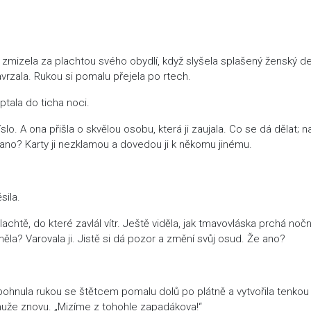
mizela za plachtou svého obydlí, když slyšela splašený ženský d
zavrzala. Rukou si pomalu přejela po rtech.
tala do ticha noci.
slo. A ona přišla o skvělou osobu, která ji zaujala. Co se dá dělat; n
e ano? Karty ji nezklamou a dovedou ji k někomu jinému.
sila.
ě, do které zavlál vítr. Ještě viděla, jak tmavovláska prchá nočn
měla? Varovala ji. Jistě si dá pozor a změní svůj osud. Že ano?
pohnula rukou se štětcem pomalu dolů po plátně a vytvořila tenkou
o muže znovu. „Mizíme z tohohle zapadákova!“