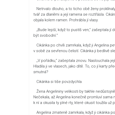
Netrvalo dlouho, a to ticho obě ženy proklínaly.
tvář za dlaněmi a její ramena se roztřásla. Ciká
objala kolem ramen. Prohrábla jí vlasy.
„Bude lepší, když to pustíš ven,“ zašeptala jí do
být svobodní.“
Cikánka po chvíli zamrkala, když ji Angelina pev
v sobě za sevřenou čelistí. Cikánka ji bedlivě sl
„V pořádku,“ zašeptala znovu. Naslouchala jejím
Hladila ji ve vlasech, jako dítě. To, co jí karty
smutná?
Cikánka si tiše povzdychla.
Žena Angelininy velikosti by takhle nedůstojně p
Nečekala, až Angelina konečně promluví sama 
k ní a okusila ty plné rty, které okusit toužila u
Angelina zmateně zamrkala, když ji cikánka pol