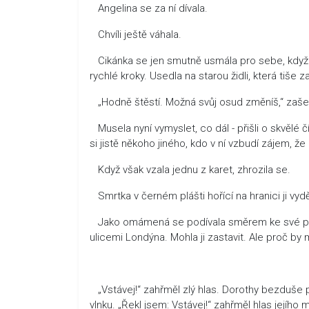
Angelina se za ní dívala.
Chvíli ještě váhala.
Cikánka se jen smutně usmála pro sebe, když z
rychlé kroky. Usedla na starou židli, která tiše 
„Hodně štěstí. Možná svůj osud změníš,“ zašep
Musela nyní vymyslet, co dál - přišli o skvělé čí
si jistě někoho jiného, kdo v ní vzbudí zájem, ž
Když však vzala jednu z karet, zhrozila se.
Smrtka v černém plášti hořící na hranici ji vydě
Jako omámená se podívala směrem ke své placht
ulicemi Londýna. Mohla ji zastavit. Ale proč by 
„Vstávej!“ zahřměl zlý hlas. Dorothy bezduše 
vlnku. „Řekl jsem: Vstávej!“ zahřměl hlas jejíh