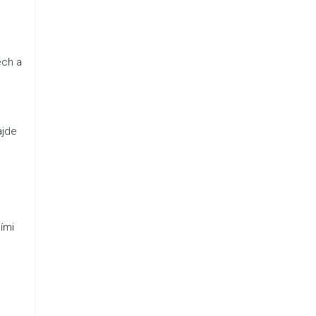
ech a
ajde
ími