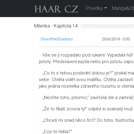
Povídky
Manga&čít
Milenka - Kapitola 14
ShiwoftheShadows
20/6/2019 - 0:00
Vše se jí rozpadalo pod rukami. Vypadala hůř ne
jistoty. Představení kazila nebo pro jistotu zapo
„Co to s tebou poslední dobou je?“ prskal malý 
sebe. Chtěla vidět svou malířku. Chtěla zastavit
jako jediná nositelka zdravého rozumu si všimla 
„Nechte toho, pitomci,“ zavrčela zle a zamrači
„Že to říkáš zrovna ty!“ odplivl si svalnatý muž.
„Chceš mi snad něco říct? Do toho, tlusťochu
„Cos to řekla?“