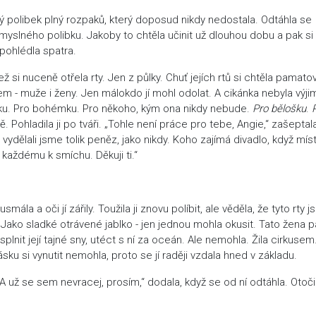
ý polibek plný rozpaků, který doposud nikdy nedostala. Odtáhla se
smyslného polibku. Jakoby to chtěla učinit už dlouhou dobu a pak si
 pohlédla spatra.
si nuceně otřela rty. Jen z půlky. Chuť jejích rtů si chtěla pamato
olem - muže i ženy. Jen málokdo jí mohl odolat. A cikánka nebyla výji
alířku. Pro bohémku. Pro někoho, kým ona nikdy nebude.
Pro bělošku
.
 Pohladila ji po tváři. „Tohle není práce pro tebe, Angie,“ zašeptal
a vydělali jsme tolik peněz, jako nikdy. Koho zajímá divadlo, když míst
 každému k smíchu. Děkuji ti.“
ála a oči jí zářily. Toužila ji znovu políbit, ale věděla, že tyto rty js
 Jako sladké otrávené jablko - jen jednou mohla okusit. Tato žena pa
splnit její tajné sny, utéct s ní za oceán. Ale nemohla. Žila cirkusem
sku si vynutit nemohla, proto se jí raději vzdala hned v základu.
. „A už se sem nevracej, prosím,“ dodala, když se od ní odtáhla. Otoči