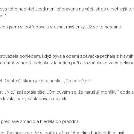
a toho nechte! Jestli není připravena na větší stres a rychlejší t
t!“
en jsem si potřebovala srovnat myšlenky. Už se to nestane.
vyprovázela pohledem, když bývalá operní zpěvačka prchala z hlavní
a ostatní, zahodila čelenku z labutích peří a rozběhla se za Angelinou
ket. Opatrně, skoro jako panenku. „Co se děje?“
t. „Nic,“ zašeptala tiše. „Omlouvám se, že narušuji morálku,“ dodala
edovala, pak ji následovala dovnitř.
a před své zrcadlo a hleděla do prázdna.
o. Rozhodla se, že si počká, až s ní Angelina bude chtít mluvit.