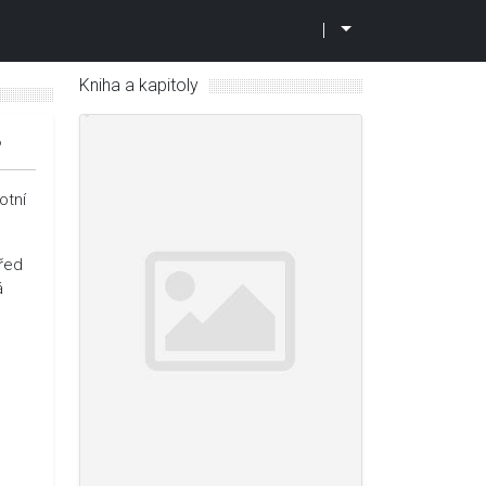
|
Kniha a kapitoly
6
otní
před
á