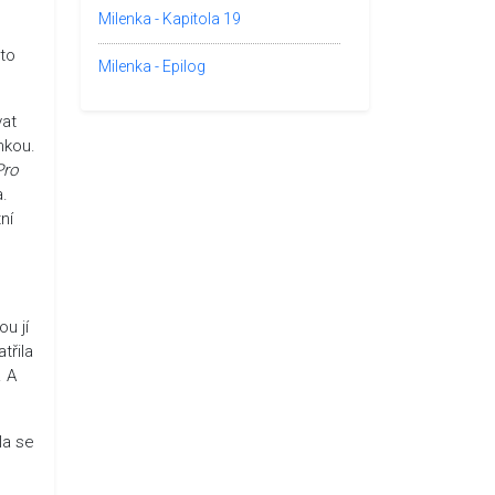
Milenka - Kapitola 19
 to
Milenka - Epilog
vat
mkou.
Pro
a.
ní
ou jí
třila
. A
la se