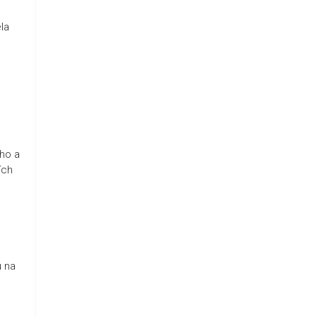
la
ého a
ích
 na
o