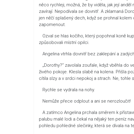
něco rychleji, možná, že by viděla, jak její anděl
zavírají. Nepodívala se dovnitř. A zklamaná Do
jen něčí splašený dech, když se prohnal kolem 
zapomenout.
Ozval se hlas kočího, který popohnal koně kupře
způsobovali místní opilci.
Angelina vtrhla dovnitř bez zaklepání a zadýc
„Dorothy?“ zavolala zoufale, když vběhla do ve
živého pokoje. Klesla slabě na kolena. Přišla poz
cítila slzy a v srdci nepokoj a strach. Ne, tohl
Rychle se vydrala na nohy.
Nemůže přece odplout a ani se nerozloučit!
A zatímco Angelina prchala směrem k přístavu
palubu malé lodi a čekal na nějaký ten peníz n
pohledu pohledné slečinky, která se dívala na