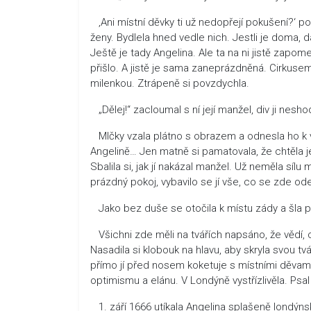
‚Ani místní děvky ti už nedopřejí pokušení?‘ po
ženy. Bydlela hned vedle nich. Jestli je doma, 
Ještě je tady Angelina. Ale ta na ni jistě zapome
přišlo. A jistě je sama zaneprázdněná. Cirkus
milenkou. Ztrápeně si povzdychla.
„Dělej!“ zacloumal s ní její manžel, div ji nesho
Mlčky vzala plátno s obrazem a odnesla ho k ve
Angelině… Jen matně si pamatovala, že chtěla j
Sbalila si, jak jí nakázal manžel. Už neměla síl
prázdný pokoj, vybavilo se jí vše, co se zde od
Jako bez duše se otočila k místu zády a šla
Všichni zde měli na tvářích napsáno, že vědí, 
Nasadila si klobouk na hlavu, aby skryla svou tv
přímo jí před nosem koketuje s místními děvami.
optimismu a elánu. V Londýně vystřízlivěla. Psal
1. září 1666 utíkala Angelina splašeně londýnsk