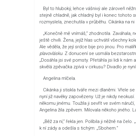
Byl to hluboký, lehce vášnivý ale zároveň něžn
stejně chladně, jak chladný byl i konec tohoto 
rozmyslela, znechutila v průběhu. Cikánka na ni
„Konečně mě vnímáš,“ zhodnotila. Zaváhala, než 
ještě chvíli. Žena, jejíž hlas uchvátil všechny k
Ale věděla, že její srdce bije pro jinou. Pro m
plavovlásku
. Z donucení se usmála bezstarostně.
„Dosáhla jsi své pomsty. Přetáhla jsi lidi k nám 
skvělá zpěvačka zpívá v cirkusu? Divadlo je nyní
Angelina mlčela.
Cikánka ji stiskla tváře mezi dlaněmi. Vřele se usm
nyní již navěky zapovězeny. Už je nikdy neokusí.
někomu jinému. Toužila ji sevřít ve svém náručí, 
Angelina žila zpěvem. Milovala někoho jiného. Lá
„Běž za ní,“ řekla jen. Políbila ji něžně na čelo
k ní zády a odešla s tichým: „Sbohem.“