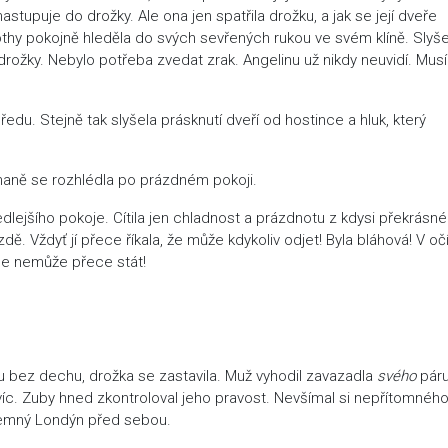
 nastupuje do drožky. Ale ona jen spatřila drožku, a jak se její dveře
rothy pokojně hleděla do svých sevřených rukou ve svém klíně. Slyše
drožky. Nebylo potřeba zvedat zrak. Angelinu už nikdy neuvidí. Musí
du. Stejně tak slyšela prásknutí dveří od hostince a hluk, který
haně se rozhlédla po prázdném pokoji.
dlejšího pokoje. Cítila jen chladnost a prázdnotu z kdysi překrásn
dě. Vždyť jí přece říkala, že může kdykoliv odjet! Byla bláhová! V oč
e se nemůže přece stát!
 bez dechu, drožka se zastavila. Muž vyhodil zavazadla
svého
páru
avíc. Zuby hned zkontroloval jeho pravost. Nevšímal si nepřítomnéh
 temný Londýn před sebou.