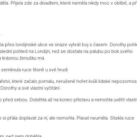
la. Přijela zde za divadlem, které neměla nikdy moc v oblibě, a p
.
ala přes londýnské ulice ve snaze vyhrát boj s časem. Dorothy pohl
oslední pohled na Londýn, než se dostala na palubu po bok svého
 a krásnou ženušku má.
ž semknula ruce těsně u své hrudi.
tví, které začalo pomalu, nerušeně hořet kvůli lidské nepozornost
 Dorothy a své vlastní vyčítání.
o před sebou. Doběhla až na konec přístavu a nemohla uvěřit vlast
 si přála doplavat za ní, ale nemohla. Plavat neuměla. Stiskla ruce
tím, než sem doběhla.