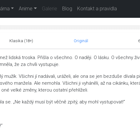
árna
Anime
Galerie
Blog
Kontakt a pravidla
Klasika (18+)
Originál
ž lidská troska. Přišla o všechno. O naději. O lásku. O všechny živ
mněla, že za chvíli vystupuje.
mužík. Všichni jí nadávali, uráželi, ale ona se jen bezduše dívala 
 svého manžela. Ale nemohla. Všichni ji vyháněli, až na cikánku, kter
oné velké změny, kterou ostatní přehlíželi.
la se. „Ne každý musí být věčně zpitý, aby mohl vystupovat!“
!“