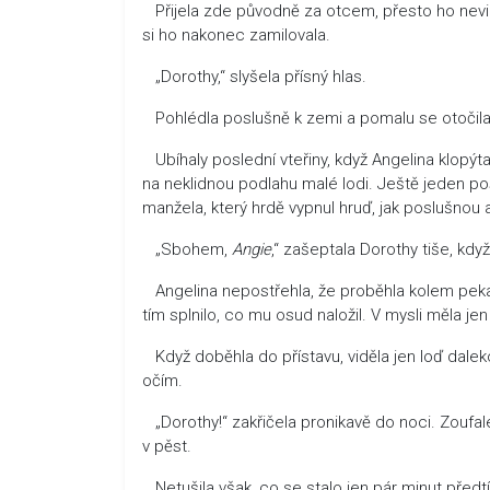
Přijela zde původně za otcem, přesto ho nevidě
si ho nakonec zamilovala.
„Dorothy,“ slyšela přísný hlas.
Pohlédla poslušně k zemi a pomalu se otočila
Ubíhaly poslední vteřiny, když Angelina klopýt
na neklidnou podlahu malé lodi. Ještě jeden p
manžela, který hrdě vypnul hruď, jak poslušnou
„Sbohem,
Angie
,“ zašeptala Dorothy tiše, kdy
Angelina nepostřehla, že proběhla kolem pekařs
tím splnilo, co mu osud naložil. V mysli měla jen
Když doběhla do přístavu, viděla jen loď dalek
očím.
„Dorothy!“ zakřičela pronikavě do noci. Zoufale
v pěst.
Netušila však, co se stalo jen pár minut před