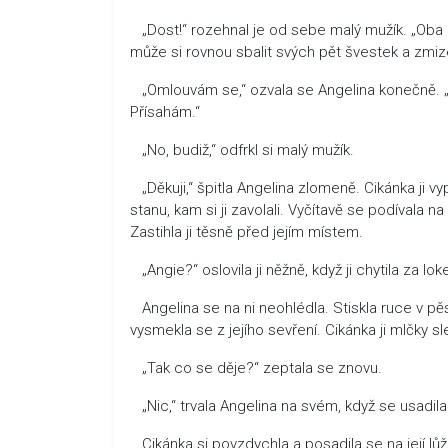
„Dost!“ rozehnal je od sebe malý mužík. „Oba dv
může si rovnou sbalit svých pět švestek a zmize
„Omlouvám se,“ ozvala se Angelina konečně. „J
Přísahám.“
„No, budiž,“ odfrkl si malý mužík.
„Děkuji,“ špitla Angelina zlomeně. Cikánka ji 
stanu, kam si ji zavolali. Vyčítavě se podívala n
Zastihla ji těsně před jejím místem.
„Angie?“ oslovila ji něžně, když ji chytila za lo
Angelina se na ni neohlédla. Stiskla ruce v pěs
vysmekla se z jejího sevření. Cikánka ji mlčky sl
„Tak co se děje?“ zeptala se znovu.
„Nic,“ trvala Angelina na svém, když se usadil
Cikánka si povzdychla a posadila se na její lůžk