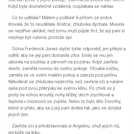
Když byla dostatečně vzdálená, rozplakala se nahlas.
Co to udělala? Málem ji políbila! A přitom ze srdce
litovala, že to neudělala. Krátce, zhluboka dýchala. Musela
se nejdříve uklidnit, než tomu muži půjde říct, že její paní si
nepřeje být rušena, protože spí.
Sotva Frederick Jones slyšel tuhle odpověď, jen přikývl a
sdělil, aby se její paní dostavila zítra. Emily se mu jen
uklonila na souhlas a zároveň na pozdrav. Když zavřela
dveře, zamířila rovnou do svého pokoje. Sfoukla svíčku,
zamkla se ve svém malém pokoji a zalezla pod peřinu.
Několikrát se zhluboka nadechla, než zavřela oči a rukami
sjela pod svou přikrývku ke svému klínu. Po chvíli se jí
prsty na nohou kroutily, nohy křížily, dech zrychloval a
teplota v místnosti se zvýšila. Nebo to bylo tělo Dorothy,
které si přálo, aby se jí její paní dotkla tak, jako se dotýká
jiných žen.
Zavřela oči a představovala si Angelinu, chuť jejích rtů,
její kůže na krku…