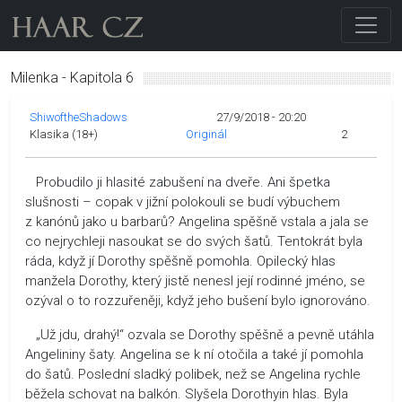
Milenka - Kapitola 6
ShiwoftheShadows
27/9/2018 - 20:20
Klasika (18+)
Originál
2
Probudilo ji hlasité zabušení na dveře. Ani špetka
slušnosti – copak v jižní polokouli se budí výbuchem
z kanónů jako u barbarů? Angelina spěšně vstala a jala se
co nejrychleji nasoukat se do svých šatů. Tentokrát byla
ráda, když jí Dorothy spěšně pomohla. Opilecký hlas
manžela Dorothy, který jistě nenesl její rodinné jméno, se
ozýval o to rozzuřeněji, když jeho bušení bylo ignorováno.
„Už jdu, drahý!“ ozvala se Dorothy spěšně a pevně utáhla
Angelininy šaty. Angelina se k ní otočila a také jí pomohla
do šatů. Poslední sladký polibek, než se Angelina rychle
běžela schovat na balkón. Slyšela Dorothyin hlas. Byla