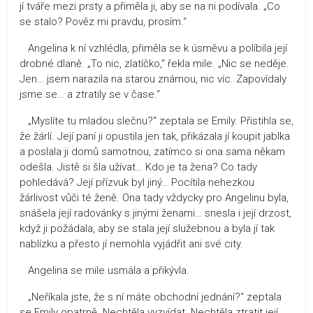
jí tváře mezi prsty a přiměla ji, aby se na ni podívala. „Co
se stalo? Pověz mi pravdu, prosím.“
Angelina k ní vzhlédla, přiměla se k úsměvu a políbila její
drobné dlaně. „To nic, zlatíčko,“ řekla mile. „Nic se neděje.
Jen… jsem narazila na starou známou, nic víc. Zapovídaly
jsme se… a ztratily se v čase.“
„Myslíte tu mladou slečnu?“ zeptala se Emily. Přistihla se,
že žárlí. Její paní ji opustila jen tak, přikázala jí koupit jablka
a poslala ji domů samotnou, zatímco si ona sama někam
odešla. Jistě si šla užívat… Kdo je ta žena? Co tady
pohledává? Její přízvuk byl jiný… Pocítila nehezkou
žárlivost vůči té ženě. Ona tady vždycky pro Angelinu byla,
snášela její radovánky s jinými ženami… snesla i její drzost,
když ji požádala, aby se stala její služebnou a byla jí tak
nablízku a přesto jí nemohla vyjádřit ani své city.
Angelina se mile usmála a přikývla.
„Neříkala jste, že s ní máte obchodní jednání?“ zeptala
se Emily opatrně. Nechtěla vyzvídat. Nechtěla ztratit její