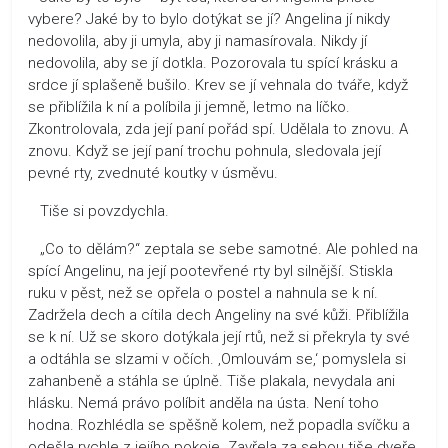
vybere? Jaké by to bylo dotýkat se jí? Angelina jí nikdy
nedovolila, aby ji umyla, aby ji namasírovala. Nikdy jí
nedovolila, aby se jí dotkla. Pozorovala tu spící krásku a
srdce jí splašeně bušilo. Krev se jí vehnala do tváře, když
se přiblížila k ní a políbila ji jemně, letmo na líčko.
Zkontrolovala, zda její paní pořád spí. Udělala to znovu. A
znovu. Když se její paní trochu pohnula, sledovala její
pevné rty, zvednuté koutky v úsměvu.
Tiše si povzdychla.
„Co to dělám?“ zeptala se sebe samotné. Ale pohled na
spící Angelinu, na její pootevřené rty byl silnější. Stiskla
ruku v pěst, než se opřela o postel a nahnula se k ní.
Zadržela dech a cítila dech Angeliny na své kůži. Přiblížila
se k ní. Už se skoro dotýkala její rtů, než si překryla ty své
a odtáhla se slzami v očích. ‚Omlouvám se,‘ pomyslela si
zahanbeně a stáhla se úplně. Tiše plakala, nevydala ani
hlásku. Nemá právo políbit anděla na ústa. Není toho
hodna. Rozhlédla se spěšně kolem, než popadla svíčku a
odešla rychle z jejího pokoje. Zavřela za sebou tiše dveře.