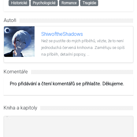
Historické
Psychologické
Romance
Tragédie
Autoři
ShiwoftheShadows
Než se pustíte do mých příběhů, vězte, že to není
jednoduchá červená knihovna. Zaměřuju se spíš
na příběh, detailní popisy, …
Komentáře
Pro přidávání a čtení komentářů se přihlašte. Děkujeme.
Kniha a kapitoly