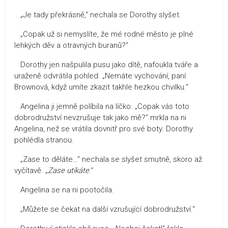
„Je tady překrásně,“ nechala se Dorothy slyšet.
„Copak už si nemyslíte, že mé rodné město je plné
lehkých děv a otravných buranů?“
Dorothy jen našpulila pusu jako dítě, nafoukla tváře a
uraženě odvrátila pohled. „Nemáte vychování, paní
Brownová, když umíte zkazit takhle hezkou chvilku.“
Angelina ji jemně políbila na líčko. „Copak vás toto
dobrodružství nevzrušuje tak jako mě?“ mrkla na ni
Angelina, než se vrátila dovnitř pro své boty. Dorothy
pohlédla stranou.
„Zase to děláte…“ nechala se slyšet smutně, skoro až
vyčítavě. „
Zase utíkáte
.“
Angelina se na ni pootočila.
„Můžete se čekat na další vzrušující dobrodružství.“