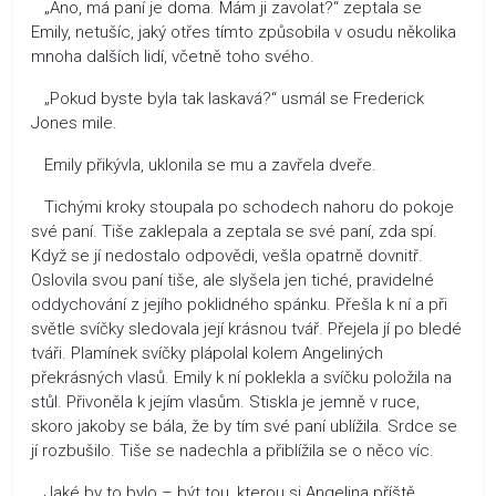
„Ano, má paní je doma. Mám ji zavolat?“ zeptala se
Emily, netušíc, jaký otřes tímto způsobila v osudu několika
mnoha dalších lidí, včetně toho svého.
„Pokud byste byla tak laskavá?“ usmál se Frederick
Jones mile.
Emily přikývla, uklonila se mu a zavřela dveře.
Tichými kroky stoupala po schodech nahoru do pokoje
své paní. Tiše zaklepala a zeptala se své paní, zda spí.
Když se jí nedostalo odpovědi, vešla opatrně dovnitř.
Oslovila svou paní tiše, ale slyšela jen tiché, pravidelné
oddychování z jejího poklidného spánku. Přešla k ní a při
světle svíčky sledovala její krásnou tvář. Přejela jí po bledé
tváři. Plamínek svíčky plápolal kolem Angeliných
překrásných vlasů. Emily k ní poklekla a svíčku položila na
stůl. Přivoněla k jejím vlasům. Stiskla je jemně v ruce,
skoro jakoby se bála, že by tím své paní ublížila. Srdce se
jí rozbušilo. Tiše se nadechla a přiblížila se o něco víc.
Jaké by to bylo – být tou, kterou si Angelina příště