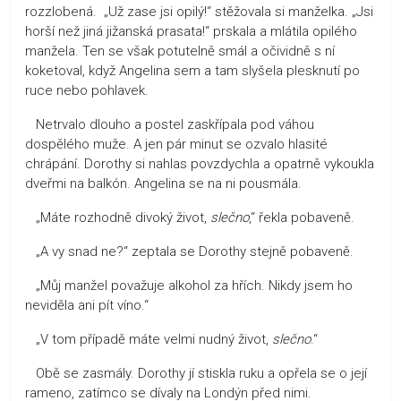
rozzlobená. „Už zase jsi opilý!“ stěžovala si manželka. „Jsi
horší než jiná jižanská prasata!“ prskala a mlátila opilého
manžela. Ten se však potutelně smál a očividně s ní
koketoval, když Angelina sem a tam slyšela plesknutí po
ruce nebo pohlavek.
Netrvalo dlouho a postel zaskřípala pod váhou
dospělého muže. A jen pár minut se ozvalo hlasité
chrápání. Dorothy si nahlas povzdychla a opatrně vykoukla
dveřmi na balkón. Angelina se na ni pousmála.
„Máte rozhodně divoký život,
slečno
,“ řekla pobaveně.
„A vy snad ne?“ zeptala se Dorothy stejně pobaveně.
„Můj manžel považuje alkohol za hřích. Nikdy jsem ho
neviděla ani pít víno.“
„V tom případě máte velmi nudný život,
slečno
.“
Obě se zasmály. Dorothy jí stiskla ruku a opřela se o její
rameno, zatímco se dívaly na Londýn před nimi.