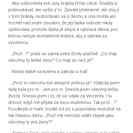
Aby odůvodnila své slzy, krájela Emily cibuli. Snažila si
pobroukávat, ale nešlo jí to. Zpívala překrásně, ale slzy jí
v tom bránily, nedostávalo se jí dechu a ona mohla jen
truchlit nad svým osudem, že její láska nebude nikdy
opětována, protože láska je slepá a vybíravá dáma, pro
kterou nebyla dostatečně krásná, aby ji vybrala za
vyvolenou.
„Proč…?“ ptala se sama sebe Emily plačtivě. „Co mají
všechny ty lehké ženy? Co mají víc než já?“
Klesla slabě na kolena a zakryla si tvář.
„Proč to nemohu být alespoň jednou já?
Vždycky
jsem
tady byla pro ni… Jen pro ni. Snesla jsem
všechny
léčky
života. Snesla jsem i to, že se vdala za Vincenta. I tu
drzost, když mě přijala za svou služebnou. Tak proč…?“
Poodkryla si tváře zrudlé od slz a popotáhla neslušně na
tak mladou dámu. „Proč mě nemůže vidět stejně jako
všechny ty jiné ženy?!“