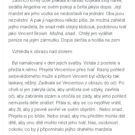
Zatímco Emily dole plakala a nahlas vzlykala svůj nářek,
seděla Angelina ve svém pokoji a četla jakýsi dopis. Její
manžel ani jeho vozka se nedostavili na jednání. Oba jsou
nezvěstní. A pak jí najednou někdo píše, že možná zahlédl
jejího manžela, že snad měli stejný klobouk, podobnou tvář
jako Vincent Brown.
Možná, snad
… Chtějí jen vydělat
peníze na jejím zármutku. Dopis skrčila a hodila na zem.
Vzhlédla k obrazu nad stolem.
Byl namalovaný v den jejich svatby. Vstala z postele a
přešla k němu. Přejela Vincentovi přes tvář. Rázný pohled
sebevědomého muže a přitom Vincent byl vždycky tak
laskavý, něžný. Zadívala se Vincentovi z obrazu do očí. Po
chvíli si jen zakryla ústa, aby umlčela své vzlyky, zavřela
oči, aby zabránila slzám a otočila se zády, aby jeho pohled
nemusela déle snášet. Přála si, aby se co nejdříve vrátil,
aby žil, aby ji pevně sevřel ve svém objetím… Nebo snad…
Přejela si po břiše. Nebo snad, aby mu předtím mohla dát
dítě, aby ono dítě mohlo nést jeho tvář, hlas, osobnost…
cokoliv, co by jí připomínalo jejího drahého manžela.