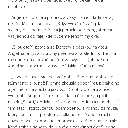
Dorothy jí stiskla obě ruce. „Nechci čekat!“ řekla
naléhavě.
Angelina jí pomalu prohrábla vlasy. Tahle mladá žena ji
nepřestávala fascinovat. „Když vyčkáte,“ zašeptala
svůdným hlasem a přejela jí pomalu po rtech, „přenesu
vás jednou do ráje, kde budeme jenom my dvě.“
„Slibujete?“ zeptala se Dorothy s dětskou naivitou.
Angelina přikývla. Dorothy jí věnovala poslední polibek na
rozloučenou a pevné sevření ve svých útlých pažích.
Angelina jí prohrábla vlasy a přitiskla její tělo na své.
„Brzy se zase uvidíme,“ zašeptala Angelina proti jejím
rtům tento slib, než jí jemně zkousla spodní ret, potáhla ho
a jemně olízla špičkou jazýčku. Dorothy pomalu a tiše
vydechla. Angelina jí rukami sjela na útlé boky a políbila ji
na krk. „Slibuji,“ dodala, než se pomalu odtáhla a nechala ji
tam stát – roztouženou, osamocenou a vdanou za muže,
který začínal mít problémy s alkoholem. Nebo je měl už
dávno a ona je doposud ignorovala? To Angelina netušila.
Když sbíhala schody dolů, slyšela zaskřípání dveří, jak se