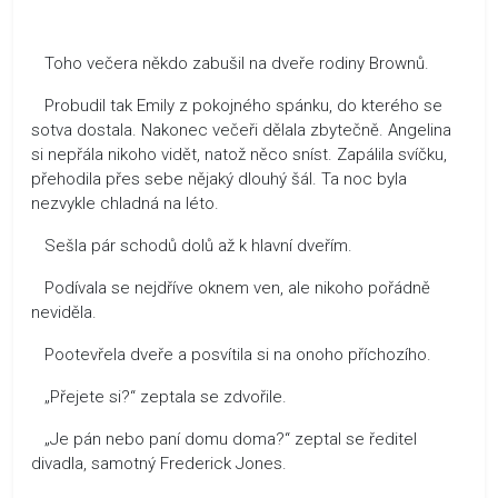
Toho večera někdo zabušil na dveře rodiny Brownů.
Probudil tak Emily z pokojného spánku, do kterého se
sotva dostala. Nakonec večeři dělala zbytečně. Angelina
si nepřála nikoho vidět, natož něco sníst. Zapálila svíčku,
přehodila přes sebe nějaký dlouhý šál. Ta noc byla
nezvykle chladná na léto.
Sešla pár schodů dolů až k hlavní dveřím.
Podívala se nejdříve oknem ven, ale nikoho pořádně
neviděla.
Pootevřela dveře a posvítila si na onoho příchozího.
„Přejete si?“ zeptala se zdvořile.
„Je pán nebo paní domu doma?“ zeptal se ředitel
divadla, samotný Frederick Jones.