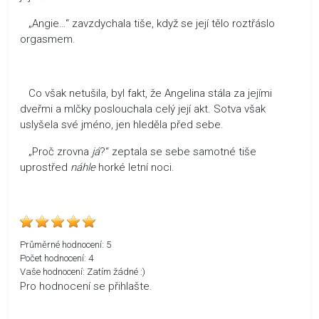
„Angie…“ zavzdychala tiše, když se její tělo roztřáslo
orgasmem.
Co však netušila, byl fakt, že Angelina stála za jejími
dveřmi a mlčky poslouchala celý její akt. Sotva však
uslyšela své jméno, jen hleděla před sebe.
„Proč zrovna
já
?“ zeptala se sebe samotné tiše
uprostřed
náhle
horké letní noci.
Průměrné hodnocení:
5
Počet hodnocení:
4
Vaše hodnocení:
Zatím žádné :)
Pro hodnocení se přihlašte.