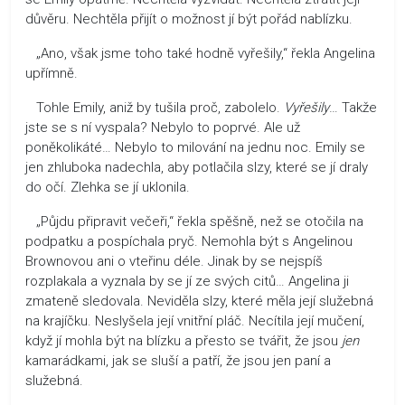
důvěru. Nechtěla přijít o možnost jí být pořád nablízku.
„Ano, však jsme toho také hodně vyřešily,“ řekla Angelina
upřímně.
Tohle Emily, aniž by tušila proč, zabolelo.
Vyřešily
… Takže
jste se s ní vyspala? Nebylo to poprvé. Ale už
poněkolikáté… Nebylo to milování na jednu noc. Emily se
jen zhluboka nadechla, aby potlačila slzy, které se jí draly
do očí. Zlehka se jí uklonila.
„Půjdu připravit večeři,“ řekla spěšně, než se otočila na
podpatku a pospíchala pryč. Nemohla být s Angelinou
Brownovou ani o vteřinu déle. Jinak by se nejspíš
rozplakala a vyznala by se jí ze svých citů… Angelina ji
zmateně sledovala. Neviděla slzy, které měla její služebná
na krajíčku. Neslyšela její vnitřní pláč. Necítila její mučení,
když jí mohla být na blízku a přesto se tvářit, že jsou
jen
kamarádkami, jak se sluší a patří, že jsou jen paní a
služebná.