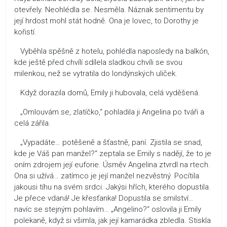
otevřely. Neohlédla se. Nesměla. Náznak sentimentu by
její hrdost mohl stát hodně. Ona je lovec, to Dorothy je
kořistí.
Vyběhla spěšně z hotelu, pohlédla naposledy na balkón,
kde ještě před chvílí sdílela sladkou chvíli se svou
milenkou, než se vytratila do londýnských uliček.
Když dorazila domů, Emily ji hubovala, celá vyděšená.
„Omlouvám se, zlatíčko,“ pohladila ji Angelina po tváři a
celá zářila.
„Vypadáte… potěšeně a šťastně, paní. Zjistila se snad,
kde je Váš pan manžel?“ zeptala se Emily s nadějí, že to je
oním zdrojem její euforie. Úsměv Angelina ztvrdl na rtech.
Ona si užívá… zatímco je její manžel nezvěstný. Pocítila
jakousi tíhu na svém srdci. Jakýsi hřích, kterého dopustila.
Je přece vdaná! Je křesťanka! Dopustila se smilství…
navíc se stejným pohlavím… „Angelino?“ oslovila ji Emily
polekaně, když si všimla, jak její kamarádka zbledla. Stiskla