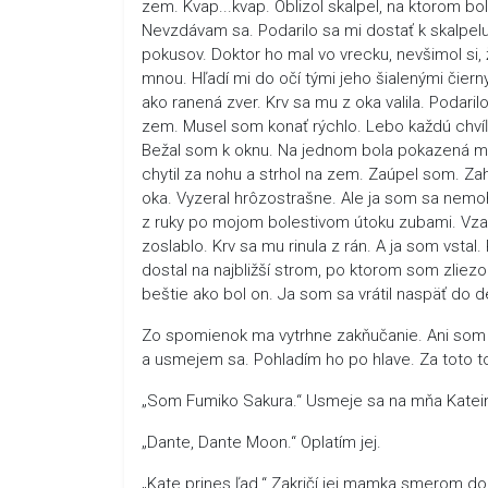
zem. Kvap...kvap. Oblizol skalpel, na ktorom bo
Nevzdávam sa. Podarilo sa mi dostať k skalpelu,
pokusov. Doktor ho mal vo vrecku, nevšimol si
mnou. Hľadí mi do očí tými jeho šialenými čier
ako ranená zver. Krv sa mu z oka valila. Podaril
zem. Musel som konať rýchlo. Lebo každú chv
Bežal som k oknu. Na jednom bola pokazená mr
chytil za nohu a strhol na zem. Zaúpel som. Zahr
oka. Vyzeral hrôzostrašne. Ale ja som sa nemoho
z ruky po mojom bolestivom útoku zubami. Vzal
zoslablo. Krv sa mu rinula z rán. A ja som vsta
dostal na najbližší strom, po ktorom som zliezol 
beštie ako bol on. Ja som sa vrátil naspäť do
Zo spomienok ma vytrhne zakňučanie. Ani som s
a usmejem sa. Pohladím ho po hlave. Za toto to
„Som Fumiko Sakura.“ Usmeje sa na mňa Katei
„Dante, Dante Moon.“ Oplatím jej.
„Kate prines ľad.“ Zakričí jej mamka smerom d