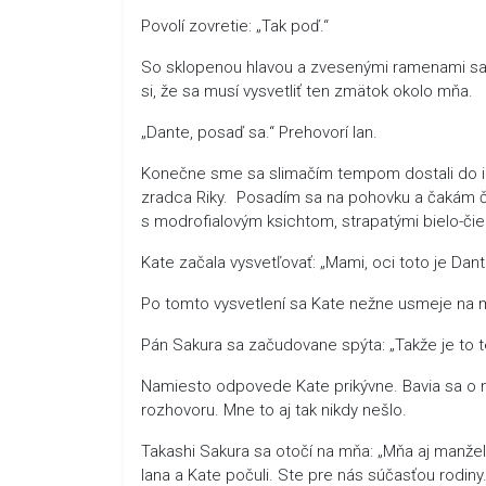
Povolí zovretie: „Tak poď.“
So sklopenou hlavou a zvesenými ramenami sa 
si, že sa musí vysvetliť ten zmätok okolo mňa.
„Dante, posaď sa.“ Prehovorí Ian.
Konečne sme sa slimačím tempom dostali do ic
zradca Riky. Posadím sa na pohovku a čakám 
s modrofialovým ksichtom, strapatými bielo-čier
Kate začala vysvetľovať: „Mami, oci toto je Dan
Po tomto vysvetlení sa Kate nežne usmeje na 
Pán Sakura sa začudovane spýta: „Takže je to t
Namiesto odpovede Kate prikývne. Bavia sa o m
rozhovoru. Mne to aj tak nikdy nešlo.
Takashi Sakura sa otočí na mňa: „Mňa aj manž
Iana a Kate počuli. Ste pre nás súčasťou rodiny.