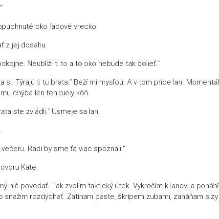
“
o opuchnuté oko ľadové vrecko.
ť z jej dosahu.
kojne. Neublíži ti to a to oko nebude tak bolieť.“
 si. Týrajú ti tu brata.“ Beží mi mysľou. A v tom príde Ian. Momentá
 mu chýba len ten biely kôň.
ta ste zvládli.“ Usmeje sa Ian.
.
večeru. Radi by sme ťa viac spoznali.“
hovoru Kate.
ný nič povedať. Tak zvolím taktický útek. Vykročím k Ianovi a poná
to snažím rozdýchať. Zatínam päste, škrípem zubami, zaháňam slzy