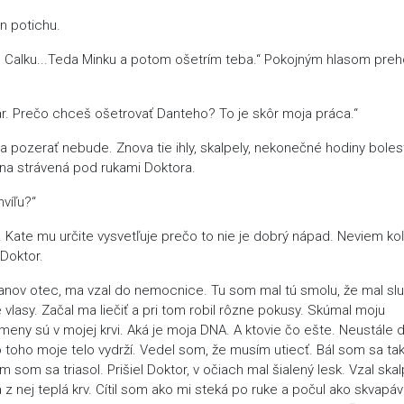
n potichu.
em Calku...Teda Minku a potom ošetrím teba.“ Pokojným hlasom preh
nár. Prečo chceš ošetrovať Danteho? To je skôr moja práca.“
 pozerať nebude. Znova tie ihly, skalpely, nekonečné hodiny bolest
na strávená pod rukami Doktora.
víľu?“
 Kate mu určite vysvetľuje prečo to nie je dobrý nápad. Neviem ko
 Doktor.
Ianov otec, ma vzal do nemocnice. Tu som mal tú smolu, že mal sl
vlasy. Začal ma liečiť a pri tom robil rôzne pokusy. Skúmal moju
meny sú v mojej krvi. Aká je moja DNA. A ktovie čo ešte. Neustále 
o toho moje telo vydrží. Vedel som, že musím utiecť. Bál som sa ta
 som sa triasol. Prišiel Doktor, v očiach mal šialený lesk. Vzal skal
sa z nej teplá krv. Cítil som ako mi steká po ruke a počul ako skvapá