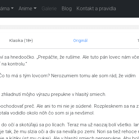
árna
Anime
Galerie
Blog
Kontakt a pravidla
Klasika (18+)
Originál
taví sa hnedoočko. „Prepáčte, že rušíme. Ale tuto pán lovec nám vč
 na kontrolu.“
. Čo to má s tým lovcom? Nerozumiem tomu ale som rád, že vidím
o zhliadnutí môjho výrazu prepukne v hlasitý smiech.
chodovať preč. Ale ani to mi nie je súdené. Rozplesknem sa na 
tala vodidlo okolo nôh čo som si ja nevšimol.
do očí a skotúľajú sa po lícach. Teraz ma už naozaj bolí všetko. Ia
 tak, že mu slzia oči a div sa neváľa po zemi. Nori sa tiež rehoce 
e a kútiky úst mu cukajú. Ale v hlasitý smiech neprepukne. Aby bo