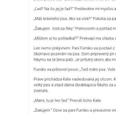
„Ľad? Na čo jej je ľad?“ Prebleskne mi mysľou 
„Máš krásneho psa. Ako sa volá?“ Pokúša sa p
„Ďakujem. Volá sa Riky.“ Prehovorím a pohľad m
„Môžem si ho pohladkať?“ Prekvapí ma otázka s
Len nemo prikývnem. Pani Fumiko sa postaví z kre
Skúmavo pozerám na psa. Som pripravený pri n
Rikymu sa tá žena páči. Je prítulný skoro ako
Fumiko sa prihovorí psovi: „Tiež mám psa. Volá 
Práve prichádza Kate nasledovaná jej otcom. Kat
veľký pes a stará dáma škrabkajúca Rikyho za
zvieratá.
„Mami, tu je ten ľad.“ Preruší ticho Kate.
„Ďakujem.“ Ozve sa pani Fumiko a prevezme vr