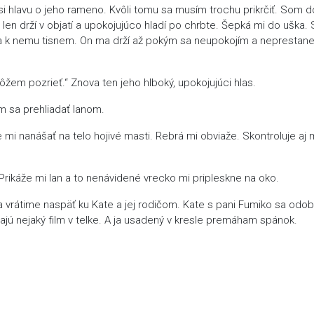
 si hlavu o jeho rameno. Kvôli tomu sa musím trochu prikrčiť. Som d
len drží v objatí a upokojujúco hladí po chrbte. Šepká mi do uška. 
sa k nemu tisnem. On ma drží až pokým sa neupokojím a neprestan
 môžem pozrieť.“ Znova ten jeho hlboký, upokojujúci hlas.
m sa prehliadať Ianom.
i nanášať na telo hojivé masti. Rebrá mi obviaže. Skontroluje aj 
 Prikáže mi Ian a to nenávidené vrecko mi pripleskne na oko.
 vrátime naspäť ku Kate a jej rodičom. Kate s pani Fumiko sa odo
ajú nejaký film v telke. A ja usadený v kresle premáham spánok.