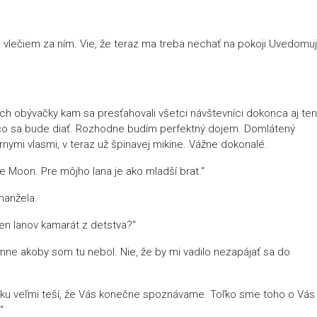
vlečiem za ním. Vie, že teraz ma treba nechať na pokoji Uvedom
h obývačky kam sa presťahovali všetci návštevníci dokonca aj ten
čo sa bude diať. Rozhodne budím perfektný dojem. Domlátený
nymi vlasmi, v teraz už špinavej mikine. Vážne dokonalé.
te Moon. Pre môjho Iana je ako mladší brat.“
manžela.
en Ianov kamarát z detstva?“
ne akoby som tu nebol. Nie, že by mi vadilo nezapájať sa do
elku veľmi teší, že Vás konečne spoznávame. Toľko sme toho o Vás
“