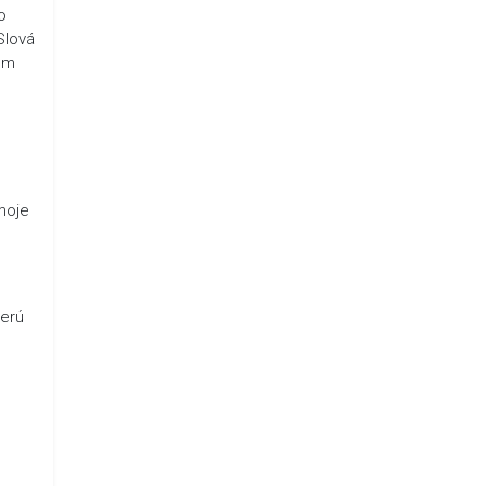
o
Slová
em
moje
berú