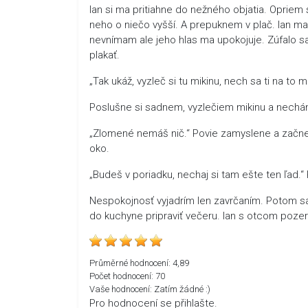
Ian si ma pritiahne do nežného objatia. Opriem
neho o niečo vyšší. A prepuknem v plač. Ian ma 
nevnímam ale jeho hlas ma upokojuje. Zúfalo 
plakať.
„Tak ukáž, vyzleč si tu mikinu, nech sa ti na to
Poslušne si sadnem, vyzlečiem mikinu a nechá
„Zlomené nemáš nič.“ Povie zamyslene a začne m
oko.
„Budeš v poriadku, nechaj si tam ešte ten ľad.“
Nespokojnosť vyjadrím len zavrčaním. Potom sa
do kuchyne pripraviť večeru. Ian s otcom pozer
Průměrné hodnocení:
4,89
Počet hodnocení:
70
Vaše hodnocení:
Zatím žádné :)
Pro hodnocení se přihlašte.