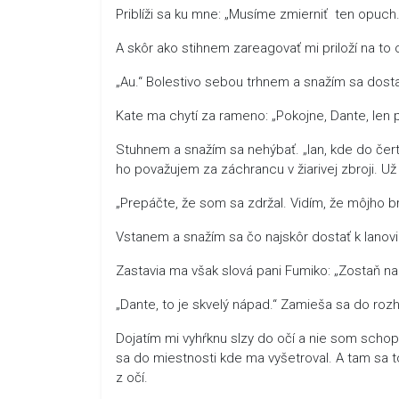
Priblíži sa ku mne: „Musíme zmierniť ten opuch.
A skôr ako stihnem zareagovať mi priloží na t
„Au.“ Bolestivo sebou trhnem a snažím sa dosta
Kate ma chytí za rameno: „Pokojne, Dante, len po
Stuhnem a snažím sa nehýbať. „Ian, kde do čerta
ho považujem za záchrancu v žiarivej zbroji. Už
„Prepáčte, že som sa zdržal. Vidím, že môjho bra
Vstanem a snažím sa čo najskôr dostať k Ianovi
Zastavia ma však slová pani Fumiko: „Zostaň na 
„Dante, to je skvelý nápad.“ Zamieša sa do roz
Dojatím mi vyhŕknu slzy do očí a nie som schop
sa do miestnosti kde ma vyšetroval. A tam sa 
z očí.