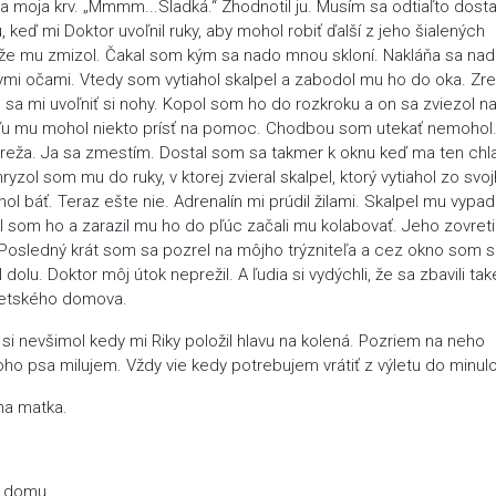
la moja krv. „Mmmm...Sladká.“ Zhodnotil ju. Musím sa odtiaľto dosta
 keď mi Doktor uvoľnil ruky, aby mohol robiť ďalší z jeho šialených
, že mu zmizol. Čakal som kým sa nado mnou skloní. Nakláňa sa na
nymi očami. Vtedy som vytiahol skalpel a zabodol mu ho do oka. Zre
o sa mi uvoľniť si nohy. Kopol som ho do rozkroku a on sa zviezol n
íľu mu mohol niekto prísť na pomoc. Chodbou som utekať nemohol
eža. Ja sa zmestím. Dostal som sa takmer k oknu keď ma ten chl
yzol som mu do ruky, v ktorej zvieral skalpel, ktorý vytiahol zo svo
l báť. Teraz ešte nie. Adrenalín mi prúdil žilami. Skalpel mu vypad
 som ho a zarazil mu ho do pľúc začali mu kolabovať. Jeho zovret
l. Posledný krát som sa pozrel na môjho trýzniteľa a cez okno som 
dolu. Doktor môj útok neprežil. A ľudia si vydýchli, že sa zbavili tak
 detského domova.
i nevšimol kedy mi Riky položil hlavu na kolená. Pozriem na neho
ho psa milujem. Vždy vie kedy potrebujem vrátiť z výletu do minulo
na matka.
o domu.