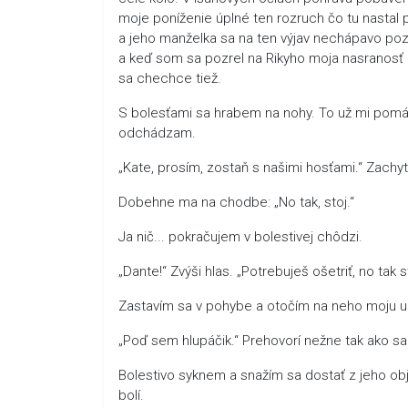
moje poníženie úplné ten rozruch čo tu nastal pr
a jeho manželka sa na ten výjav nechápavo poze
a keď som sa pozrel na Rikyho moja nasranosť 
sa chechce tiež.
S bolesťami sa hrabem na nohy. To už mi pomáh
odchádzam.
„Kate, prosím, zostaň s našimi hosťami.“ Zachy
Dobehne ma na chodbe: „No tak, stoj.“
Ja nič... pokračujem v bolestivej chôdzi.
„Dante!“ Zvýši hlas. „Potrebuješ ošetriť, no tak 
Zastavím sa v pohybe a otočím na neho moju ur
„Poď sem hlupáčik.“ Prehovorí nežne tak ako s
Bolestivo syknem a snažím sa dostať z jeho ob
bolí.