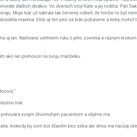
ivedie ďalších divákov. Vo dverách stojí Kate a jej rodičia. Pán Sa
rajú. Moja tvár už nabrala tak červený odtieň, že horšie to byť ne
dosiahla maxima. Ešte aj ten pes sa tvári pobavene a keby mohol 
a aj Ian. Naštvane vytrhnem ruku z jeho zovretia a ráznym krokom
tím ako Ian prehovorí na svoju manželku.
stooooj.“
azenú tvár.
a prihovára svojim štvornohým pacientom a objíme ma.
jatia. Inokedy by som bol šťastím bez seba ale dnes ma naozaj vš