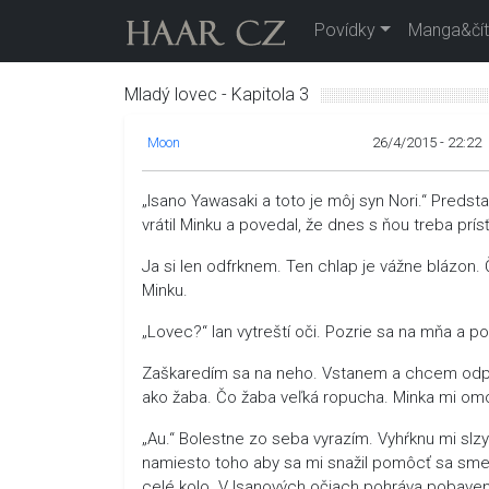
Povídky
Manga&čít
Mladý lovec - Kapitola 3
Moon
26/4/2015 - 22:22
„Isano Yawasaki a toto je môj syn Nori.“ Preds
vrátil Minku a povedal, že dnes s ňou treba prísť
Ja si len odfrknem. Ten chlap je vážne blázon
Minku.
„Lovec?“ Ian vytreští oči. Pozrie sa na mňa a p
Zaškaredím sa na neho. Vstanem a chcem odpo
ako žaba. Čo žaba veľká ropucha. Minka mi omo
„Au.“ Bolestne zo seba vyrazím. Vyhŕknu mi slzy 
namiesto toho aby sa mi snažil pomôcť sa smeje
celé kolo. V Isanových očiach pohráva pobaveni