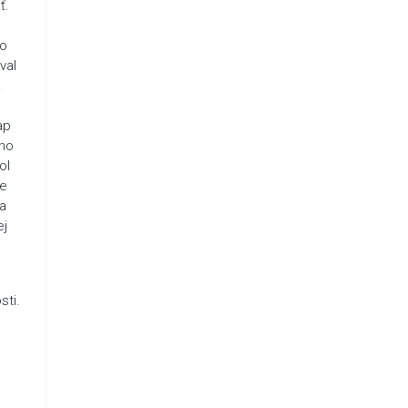
ť.
do
val
a
.
ap
jho
ol
ie
sa
ej
sti.