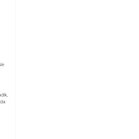
le
dík,
ada