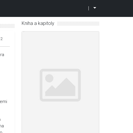
|
Kniha a kapitoly
12
era
zemi
n
na
lo