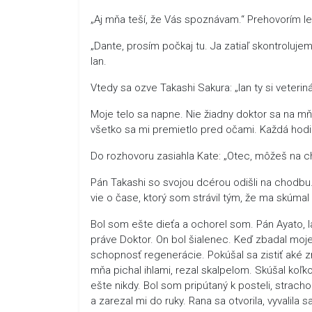
„Aj mňa teší, že Vás spoznávam.“ Prehovorím le
„Dante, prosím počkaj tu. Ja zatiaľ skontroluj
Ian.
Vtedy sa ozve Takashi Sakura: „Ian ty si veteri
Moje telo sa napne. Nie žiadny doktor sa na mňa
všetko sa mi premietlo pred očami. Každá hodi
Do rozhovoru zasiahla Kate: „Otec, môžeš na ch
Pán Takashi so svojou dcérou odišli na chodbu.
vie o čase, ktorý som strávil tým, že ma skúmal
Bol som ešte dieťa a ochorel som. Pán Ayato, 
práve Doktor. On bol šialenec. Keď zbadal moje 
schopnosť regenerácie. Pokúšal sa zistiť aké z
mňa pichal ihlami, rezal skalpelom. Skúšal koľk
ešte nikdy. Bol som pripútaný k posteli, strachom
a zarezal mi do ruky. Rana sa otvorila, vyvalila 