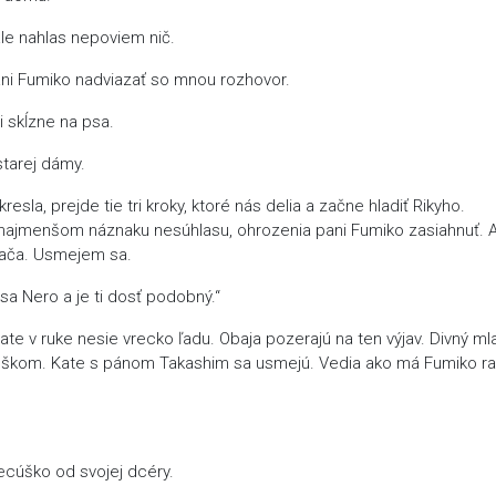
ale nahlas nepoviem nič.
ani Fumiko nadviazať so mnou rozhovor.
i skĺzne na psa.
tarej dámy.
sla, prejde tie tri kroky, ktoré nás delia a začne hladiť Rikyho.
ajmenšom náznaku nesúhlasu, ohrozenia pani Fumiko zasiahnuť. A
 mača. Usmejem sa.
sa Nero a je ti dosť podobný.“
e v ruke nesie vrecko ľadu. Obaja pozerajú na ten výjav. Divný mla
 uškom. Kate s pánom Takashim sa usmejú. Vedia ako má Fumiko r
ecúško od svojej dcéry.