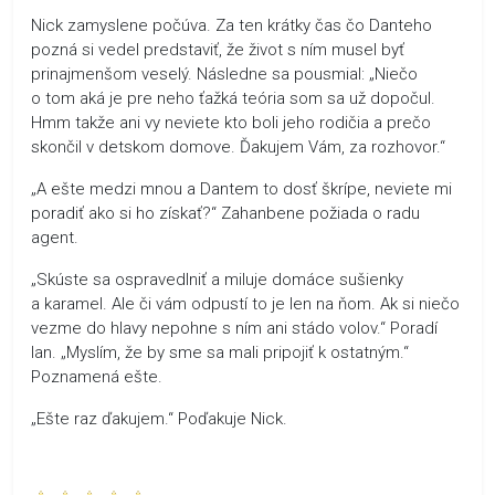
Nick zamyslene počúva. Za ten krátky čas čo Danteho
pozná si vedel predstaviť, že život s ním musel byť
prinajmenšom veselý. Následne sa pousmial: „Niečo
o tom aká je pre neho ťažká teória som sa už dopočul.
Hmm takže ani vy neviete kto boli jeho rodičia a prečo
skončil v detskom domove. Ďakujem Vám, za rozhovor.“
„A ešte medzi mnou a Dantem to dosť škrípe, neviete mi
poradiť ako si ho získať?“ Zahanbene požiada o radu
agent.
„Skúste sa ospravedlniť a miluje domáce sušienky
a karamel. Ale či vám odpustí to je len na ňom. Ak si niečo
vezme do hlavy nepohne s ním ani stádo volov.“ Poradí
Ian. „Myslím, že by sme sa mali pripojiť k ostatným.“
Poznamená ešte.
„Ešte raz ďakujem.“ Poďakuje Nick.