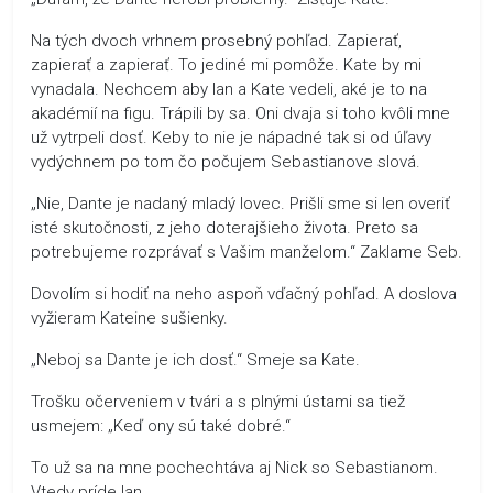
Na tých dvoch vrhnem prosebný pohľad. Zapierať,
zapierať a zapierať. To jediné mi pomôže. Kate by mi
vynadala. Nechcem aby Ian a Kate vedeli, aké je to na
akadémií na figu. Trápili by sa. Oni dvaja si toho kvôli mne
už vytrpeli dosť. Keby to nie je nápadné tak si od úľavy
vydýchnem po tom čo počujem Sebastianove slová.
„Nie, Dante je nadaný mladý lovec. Prišli sme si len overiť
isté skutočnosti, z jeho doterajšieho života. Preto sa
potrebujeme rozprávať s Vašim manželom.“ Zaklame Seb.
Dovolím si hodiť na neho aspoň vďačný pohľad. A doslova
vyžieram Kateine sušienky.
„Neboj sa Dante je ich dosť.“ Smeje sa Kate.
Trošku očerveniem v tvári a s plnými ústami sa tiež
usmejem: „Keď ony sú také dobré.“
To už sa na mne pochechtáva aj Nick so Sebastianom.
Vtedy príde Ian.