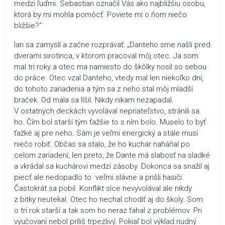
medzi ľuďmi. Sebastian označil Vás ako najbližšiu osobu,
ktorá by mi mohla pomôcť. Poviete mi o ňom niečo
bližšie?“
Ian sa zamyslí a začne rozprávať: „Danteho sme našli pred
dverami sirotinca, v ktorom pracoval môj otec. Ja som
mal tri roky a otec ma namiesto do škôlky nosil so sebou
do práce. Otec vzal Danteho, vtedy mal len niekoľko dní,
do tohoto zariadenia a tým sa z neho stal môj mladší
braček. Od mala sa líšil. Nikdy nikam nezapadal.
V ostatných deckách vyvolával nepriateľstvo, stránili sa
ho. Čím bol starší tým ťažšie to s ním bolo. Muselo to byť
ťažké aj pre neho. Sám je veľmi energický a stále musí
niečo robiť. Občas sa stalo, že ho kuchár naháňal po
celom zariadení, len preto, že Dante má slabosť na sladké
a vkrádal sa kuchárovi medzi zásoby. Dokonca sa snažil aj
piecť ale nedopadlo to veľmi slávne a prišli hasiči.
Častokrát sa pobil. Konflikt síce nevyvolával ale nikdy
z bitky neutekal. Otec ho nechal chodiť aj do školy. Som
o tri rok starší a tak som ho neraz ťahal z problémov. Pri
vyučovaní nebol príliš trpezlivý. Pokiaľ bol výklad nudný