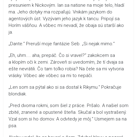
presuniem k Nickovým. Ian sa natisne na moje telo, hladí
ma. Jeho dotyky ma rozpaľujú. Vnikám jazykom do
agentových úst. Vyzývam jeho jazyk k tancu. Pripojí sa.
Horím vášňou. A vôbec mi nevadí, že obaja sú starší ako
ja.
„Dante.“ Preruší moje fantázie Seb. „Si nejak mimo.“
„Eh, uhm.... aha, prepáč. Čo si vravel?“ zakokcem sa
a klopím oči k zemi. Zároveň si uvedomím, že tí dvaja sa
ešte nevrátili. Čo tam toľko robia? Na čele sa mi vytvoria
vrásky. Vôbec ale vôbec sa mi to nepáči.
„Len som sa pýtal ako si sa dostal k Rikymu.“ Pokračuje
blondiak.
„Pred dvoma rokmi, som šiel z práce. Pršalo. A našiel som
zbité, zranené a opustené šteňa. Skučal a bol vystrašený.
Vzal som si ho domov. A odvtedy je môj.“ Usmejem sa na
psa.