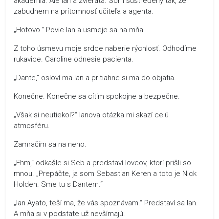
akadémia. Ale Ian a zvieratá. Som sústredený tak, že
zabudnem na prítomnosť učiteľa a agenta.
„Hotovo.“ Povie Ian a usmeje sa na mňa.
Z toho úsmevu moje srdce naberie rýchlosť. Odhodíme
rukavice. Caroline odnesie pacienta.
„Dante,“ osloví ma Ian a pritiahne si ma do objatia.
Konečne. Konečne sa cítim spokojne a bezpečne.
„Však si neutiekol?“ Ianova otázka mi skazí celú
atmosféru.
Zamračím sa na neho.
„Ehm,“ odkašle si Seb a predstaví lovcov, ktorí prišli so
mnou. „Prepáčte, ja som Sebastian Keren a toto je Nick
Holden. Sme tu s Dantem.“
„Ian Ayato, teší ma, že vás spoznávam.“ Predstaví sa Ian.
A mňa si v podstate už nevšímajú.