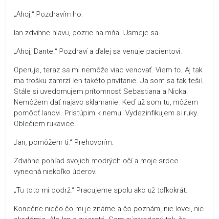
„Ahoj.“ Pozdravím ho.
Ian zdvihne hlavu, pozrie na mňa. Usmeje sa.
„Ahoj, Dante.“ Pozdraví a ďalej sa venuje pacientovi.
Operuje, teraz sa mi nemôže viac venovať. Viem to. Aj tak
ma trošku zamrzí len takéto privítanie. Ja som sa tak tešil.
Stále si uvedomujem prítomnosť Sebastiana a Nicka.
Nemôžem dať najavo sklamanie. Keď už som tu, môžem
pomôcť Ianovi. Pristúpim k nemu. Vydezinfikujem si ruky.
Oblečiem rukavice.
„Ian, pomôžem ti.“ Prehovorím.
Zdvihne pohľad svojich modrých očí a moje srdce
vynechá niekoľko úderov.
„Tu toto mi podrž.“ Pracujeme spolu ako už toľkokrát.
Konečne niečo čo mi je známe a čo poznám, nie lovci, nie