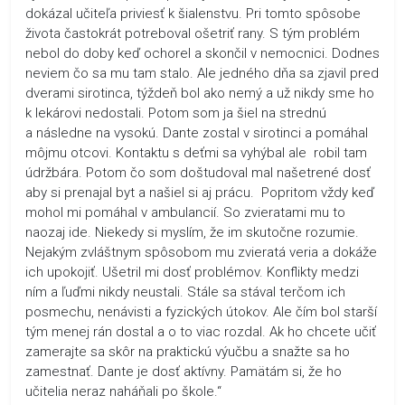
dokázal učiteľa priviesť k šialenstvu. Pri tomto spôsobe
života častokrát potreboval ošetriť rany. S tým problém
nebol do doby keď ochorel a skončil v nemocnici. Dodnes
neviem čo sa mu tam stalo. Ale jedného dňa sa zjavil pred
dverami sirotinca, týždeň bol ako nemý a už nikdy sme ho
k lekárovi nedostali. Potom som ja šiel na strednú
a následne na vysokú. Dante zostal v sirotinci a pomáhal
môjmu otcovi. Kontaktu s deťmi sa vyhýbal ale robil tam
údržbára. Potom čo som doštudoval mal našetrené dosť
aby si prenajal byt a našiel si aj prácu. Popritom vždy keď
mohol mi pomáhal v ambulancií. So zvieratami mu to
naozaj ide. Niekedy si myslím, že im skutočne rozumie.
Nejakým zvláštnym spôsobom mu zvieratá veria a dokáže
ich upokojiť. Ušetril mi dosť problémov. Konflikty medzi
ním a ľuďmi nikdy neustali. Stále sa stával terčom ich
posmechu, nenávisti a fyzických útokov. Ale čím bol starší
tým menej rán dostal a o to viac rozdal. Ak ho chcete učiť
zamerajte sa skôr na praktickú výučbu a snažte sa ho
zamestnať. Dante je dosť aktívny. Pamätám si, že ho
učitelia neraz naháňali po škole.“