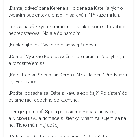
„Dante, odveď pána Kerena a Holdena za Kate, ja rýchlo
vybavím pacientov a pripojím sa k vám.“ Prikáže mi Ian.
Len sa na všetkých zamračím. Tak takto som si to vôbec
nepredstavoval. No ale čo narobím.
„Nasledujte ma.“ Vyhoviem Ianovej žiadosti.
„Dante!“ Vykríkne Kate a skočí mi do náručia. Zachytím ju
a rozosmejem sa.
„Kate, toto sú Sebastián Keren a Nick Holden.“ Predstavím
jej tých dvoch.
„Poďte, posaďte sa. Dáte si kávu alebo čaj?“ Po zistení čo
by sme radi odbehne do kuchyne.
Idem jej pomôcť. Spolu prinesieme Sebastianovi čaj
a Nickovi kávu a domáce sušienky. Mňam zalizujem sa na
ne. Tieto mám najradšej.
„Dúfam, že Dante nerobí problémy.“ Zisťuje Kate.