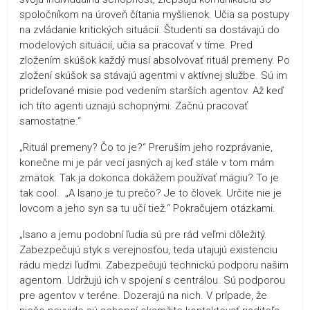
spoločníkom na úroveň čítania myšlienok. Učia sa postupy
na zvládanie kritických situácií. Študenti sa dostávajú do
modelových situácií, učia sa pracovať v tíme. Pred
zložením skúšok každý musí absolvovať rituál premeny. Po
zložení skúšok sa stávajú agentmi v aktívnej službe. Sú im
prideľované misie pod vedením starších agentov. Až keď
ich títo agenti uznajú schopnými. Začnú pracovať
samostatne.“
„Rituál premeny? Čo to je?“ Preruším jeho rozprávanie,
konečne mi je pár vecí jasných aj keď stále v tom mám
zmätok. Tak ja dokonca dokážem používať mágiu? To je
tak cool. „A Isano je tu prečo? Je to človek. Určite nie je
lovcom a jeho syn sa tu učí tiež.“ Pokračujem otázkami.
„Isano a jemu podobní ľudia sú pre rád veľmi dôležitý.
Zabezpečujú styk s verejnosťou, teda utajujú existenciu
rádu medzi ľuďmi. Zabezpečujú technickú podporu našim
agentom. Udržujú ich v spojení s centrálou. Sú podporou
pre agentov v teréne. Dozerajú na nich. V prípade, že