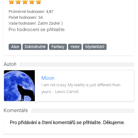
Průměrné hodnocení:
4,87
Počet hodnocení:
54
Vaše hodnocení:
Zatím žádné :)
Pro hodnocení se přihlašte.
Akce
Dobrodružné
Fantasy
Horor
Mysteriózní
Autoři
Moon
I am not crazy. My reality is just different than
yours. - Lewis Carroll;
Komentáře
Pro přidávání a čtení komentářů se přihlašte. Děkujeme.