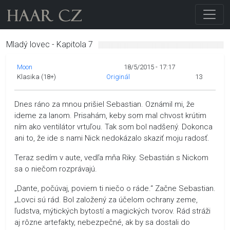
Mladý lovec - Kapitola 7
Moon
18/5/2015 - 17:17
Klasika (18+)
Originál
13
Dnes ráno za mnou prišiel Sebastian. Oznámil mi, že
ideme za Ianom. Prisahám, keby som mal chvost krútim
ním ako ventilátor vrtuľou. Tak som bol nadšený. Dokonca
ani to, že ide s nami Nick nedokázalo skaziť moju radosť.
Teraz sedím v aute, vedľa mňa Riky. Sebastián s Nickom
sa o niečom rozprávajú.
„Dante, počúvaj, poviem ti niečo o ráde.“ Začne Sebastian.
„Lovci sú rád. Bol založený za účelom ochrany zeme,
ľudstva, mýtických bytostí a magických tvorov. Rád stráži
aj rôzne artefakty, nebezpečné, ak by sa dostali do