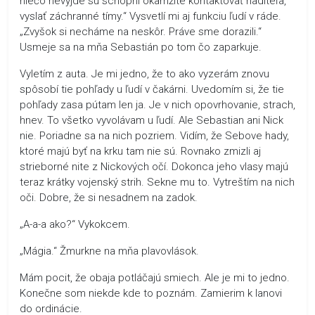
niečo nevyjde sú schopní okamžite kontaktovať riaditeľa,
vyslať záchranné tímy.“ Vysvetlí mi aj funkciu ľudí v ráde.
„Zvyšok si necháme na neskôr. Práve sme dorazili.“
Usmeje sa na mňa Sebastián po tom čo zaparkuje.
Vyletím z auta. Je mi jedno, že to ako vyzerám znovu
spôsobí tie pohľady u ľudí v čakárni. Uvedomím si, že tie
pohľady zasa pútam len ja. Je v nich opovrhovanie, strach,
hnev. To všetko vyvolávam u ľudí. Ale Sebastian ani Nick
nie. Poriadne sa na nich pozriem. Vidím, že Sebove hady,
ktoré majú byť na krku tam nie sú. Rovnako zmizli aj
strieborné nite z Nickových očí. Dokonca jeho vlasy majú
teraz krátky vojenský strih. Sekne mu to. Vytreštím na nich
oči. Dobre, že si nesadnem na zadok.
„A-a-a ako?“ Vykokcem.
„Mágia.“ Žmurkne na mňa plavovlások.
Mám pocit, že obaja potláčajú smiech. Ale je mi to jedno.
Konečne som niekde kde to poznám. Zamierim k Ianovi
do ordinácie.