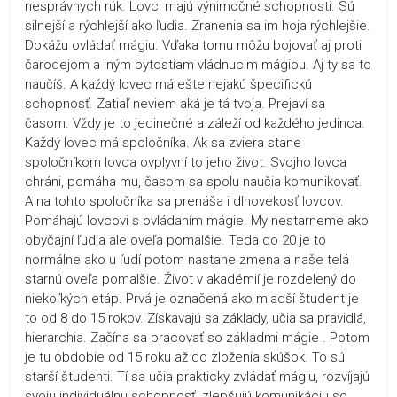
nesprávnych rúk. Lovci majú výnimočné schopnosti. Sú
silnejší a rýchlejší ako ľudia. Zranenia sa im hoja rýchlejšie.
Dokážu ovládať mágiu. Vďaka tomu môžu bojovať aj proti
čarodejom a iným bytostiam vládnucim mágiou. Aj ty sa to
naučíš. A každý lovec má ešte nejakú špecifickú
schopnosť. Zatiaľ neviem aká je tá tvoja. Prejaví sa
časom. Vždy je to jedinečné a záleží od každého jedinca.
Každý lovec má spoločníka. Ak sa zviera stane
spoločníkom lovca ovplyvní to jeho život. Svojho lovca
chráni, pomáha mu, časom sa spolu naučia komunikovať.
A na tohto spoločníka sa prenáša i dlhovekosť lovcov.
Pomáhajú lovcovi s ovládaním mágie. My nestarneme ako
obyčajní ľudia ale oveľa pomalšie. Teda do 20 je to
normálne ako u ľudí potom nastane zmena a naše telá
starnú oveľa pomalšie. Život v akadémií je rozdelený do
niekoľkých etáp. Prvá je označená ako mladší študent je
to od 8 do 15 rokov. Získavajú sa základy, učia sa pravidlá,
hierarchia. Začína sa pracovať so základmi mágie . Potom
je tu obdobie od 15 roku až do zloženia skúšok. To sú
starší študenti. Tí sa učia prakticky zvládať mágiu, rozvíjajú
svoju individuálnu schopnosť, zlepšujú komunikáciu so