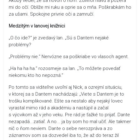
Akoby vedel, že sa hovorí o ňom. Zdvihol hlavu a pozerá
mi do očí. Oblíže mi ruku a oprie sa o mňa. Poškrabkám ho
za ušami. Spokojne privrie oči a zamručí.
Medzitým v Ianovej knižnici
„O čo ide?“ je zvedavý Ian. „Sú s Dantem nejaké
problémy?
„Problémy nie.“ Nervózne sa poškriabe vo vlasoch agent.
„Ha ha ha ha.“ rozosmeje sa Ian. „To môžete povedať
niekomu kto ho nepozná.“
Po tomto sa viditeľne uvoľní aj Nick, a ozrejmí situáciu,
v ktorej sa s Dantem nachádzajú: „Viete s Dantem je to
trošku komplikované. Ešte sa nestalo aby nejaký lovec
vyrastal mimo rád a akadémiu a nastúpil a začal
s výcvikom až v jeho veku. Pre rád je ťažké to prijať. Dante
nezapadá...zatiaľ. A no... ja by som ho mal učiť. Ale takmer
nič o ňom neviem. Dante o sebe nerozpráva a zo
záznamov som sa dozvedel iba to, že až do teraz žil