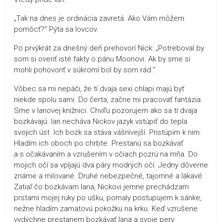
„Tak na dnes je ordinácia zavretá. Ako Vám môžem
pomôcť?“ Pýta sa lovcov.
Po prvýkrát za dnešný deň prehovorí Nick: „Potreboval by
som si overiť isté fakty o pánu Moonovi. Ak by sme si
mohli pohovoriť v súkromí bol by som rád.“
Vôbec sa mi nepáči, že tí dvaja sexi chlapi majú byť
niekde spolu sami. Do čerta, začne mi pracovať fantázia.
Sme v Ianovej knižnici. Chvíľu pozorujem ako sa tí dvaja
bozkávajú. Ian necháva Nickov jazyk vstúpiť do tepla
svojich úst. Ich bozk sa stáva vášnivejší. Pristúpim k nim.
Hladím ich oboch po chrbte. Prestanú sa bozkávať
a s očakávaním a vzrušením v očiach pozrú na mňa. Do
mojich očí sa vpíjajú dva páry modrých očí. Jedny dôverne
známe a milované. Druhé nebezpečné, tajomné a lákavé.
Zatiaľ čo bozkávam Iana, Nickovi jemne prechádzam
prstami mojej ruky po ušku, pomaly postupujem k sánke,
nežne hladím zamatovú pokožku na krku. Keď vzrušene
vydýchne prestanem bozkávať Iana a svoje pery