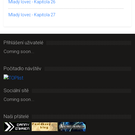
Mladý lovec - Kapitola 26
Mladý lovec - Kapitola 27
Přihlášení uživatelé
Coming soon...
Počitadlo návštěv
Sociální sítě
Coming soon...
Naši přátelé