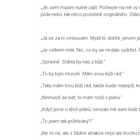
„Jé, sem musím nutně zajít. Počkejte na mě vy d
jízda nebo tak něco podobně originálního. Důlež
„Já se za ni omlouvám. Myslí to dobře, jenom 
„Je celkem milá. Nic, co by se nedalo vydržet. 
„Správně. Stáhla by nás z kůži.“
„To by bylo mrzuté. Mám svou kůži rád.“
„Taky mám tvou kůži rád, takže bude nejlepší, kd
„Nemusíš se bát, to mám totiž v plánu.“
„Když jsme u těch plánů, nevzals mě sem kvůli
„To jsem tak průhledný?“
„Ne to ne, ale z žádné atrakce nejsi ani trochu