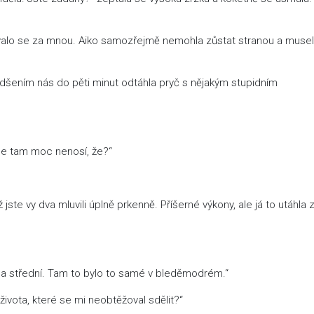
valo se za mnou. Aiko samozřejmě nemohla zůstat stranou a muse
adšením nás do pěti minut odtáhla pryč s nějakým stupidním
 se tam moc nenosí, že?“
ž jste vy dva mluvili úplně prkenně. Příšerné výkony, ale já to utáhla 
 na střední. Tam to bylo to samé v bleděmodrém.“
života, které se mi neobtěžoval sdělit?“