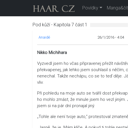
Povídky
Manga&čít
Pod kůží - Kapitola 7 část 1
Anaidé
26/1/2016 - 4:04
Nikko Michihara
Vyzvedl jsem ho včas připravenej přežít návště
překvapenej, jak lehko jsem souhlasil s něčím
nenechal. Takže nechápu, co se to teď děje. Já
vliv.
Při pohledu na moje auto se tvářil dost překvap
ho mohlo zmást, že minule jsem ho vezl jiným. J
jsem si na pár dní pronajal jiný.
„Tohle ale není tvoje auto,“ protestoval zmaten
„Jasně, že je. Mám klíče. A pokud ti tohle nesta