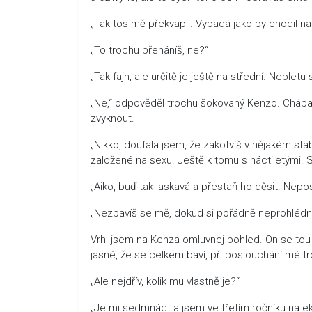
„Tak tos mě překvapil. Vypadá jako by chodil na
„To trochu přeháníš, ne?“
„Tak fajn, ale určitě je ještě na střední. Nepletu
„Ne,“ odpověděl trochu šokovaný Kenzo. Chápal 
zvyknout.
„Nikko, doufala jsem, že zakotvíš v nějakém st
založené na sexu. Ještě k tomu s náctiletými. S
„Aiko, buď tak laskavá a přestaň ho děsit. Nepo
„Nezbavíš se mě, dokud si pořádně neprohlédnu
Vrhl jsem na Kenza omluvnej pohled. On se tou
jasné, že se celkem baví, při poslouchání mé t
„Ale nejdřív, kolik mu vlastně je?“
„Je mi sedmnáct a jsem ve třetím ročníku na e