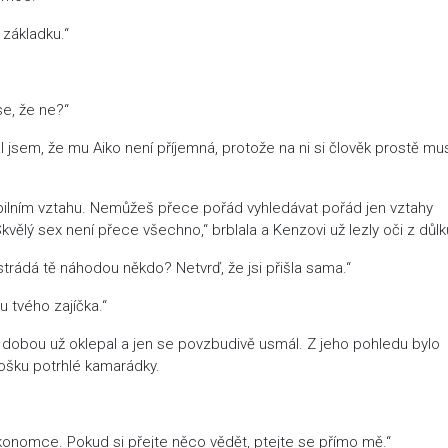
 základku.“
 se, že ne?“
jsem, že mu Aiko není příjemná, protože na ni si člověk prostě mu
abilním vztahu. Nemůžeš přece pořád vyhledávat pořád jen vztahy
kvělý sex není přece všechno,“ brblala a Kenzovi už lezly oči z důlk
strádá tě náhodou někdo? Netvrď, že jsi přišla sama.“
 tvého zajíčka.“
 dobou už oklepal a jen se povzbudivě usmál. Z jeho pohledu bylo
rošku potrhlé kamarádky.
konomce. Pokud si přejte něco vědět, ptejte se přímo mě.“