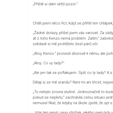
„Příště si dám větší pozor.“
Chtěl jsem něco říct, když se přiřítil ten chláp
„Žádné dotazy, přišel jsem vás varovat. Za zády
ať z toho Kenzo nemá problém. Zatím,“ zašvitoři
zvědavě si mě prohlíželo šest párů očí.
„Ahoj, Kenzo.“ pronesli sborově k němu, ale poh
„Ahoj. Co vy tady?“
„Ale jen tak se poflakujem. Spíš co ty tady? A 
Dělají si ze mě srandu? Není mi ani třicet, nejs
„To nebylo zrovna slušné. Jednoznačně to bude
pokud se nepletu,“ zachránila celou situaci jed
nemusel říkat, že kdyby na škole zjistili, že spí
„Jste ten nejvíc sexy strýček, jakého jsem kdy 