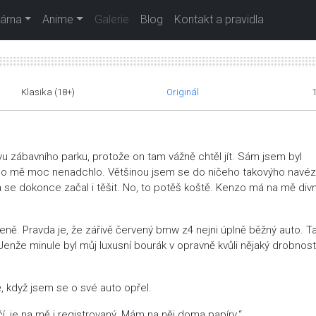
árna
Anime
Galerie
Blog
Kontakt a pravidla
Klasika (18+)
Originál
vu zábavního parku, protože on tam vážně chtěl jít. Sám jsem byl
, co mě moc nenadchlo. Většinou jsem se do ničeho takovýho navéz
 se dokonce začal i těšit. No, to potěš koště. Kenzo má na mě div
eně. Pravda je, že zářivě červený bmw z4 nejni úplně běžný auto. T
enže minule byl můj luxusní bourák v opravně kvůli nějaký drobnosti
ě, když jsem se o své auto opřel.
čí, je na mě i registrovaný. Mám na něj doma papíry.“