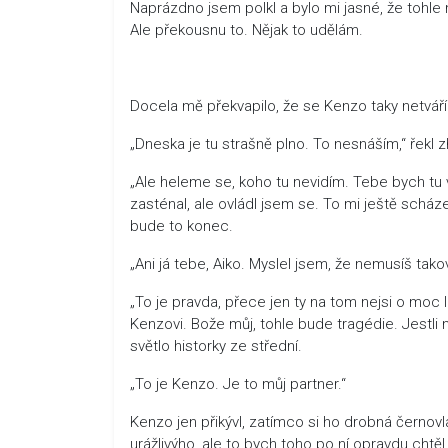
Naprázdno jsem polkl a bylo mi jasné, že tohle
Ale překousnu to. Nějak to udělám.
Docela mě překvapilo, že se Kenzo taky netvář
„Dneska je tu strašně plno. To nesnáším,“ řekl
„Ale heleme se, koho tu nevidím. Tebe bych tu
zasténal, ale ovládl jsem se. To mi ještě scházel
bude to konec.
„Ani já tebe, Aiko. Myslel jsem, že nemusíš tako
„To je pravda, přece jen ty na tom nejsi o moc l
Kenzovi. Bože můj, tohle bude tragédie. Jestli 
světlo historky ze střední.
„To je Kenzo. Je to můj partner.“
Kenzo jen přikývl, zatímco si ho drobná černovl
urážlivýho, ale to bych toho po ní opravdu chtě