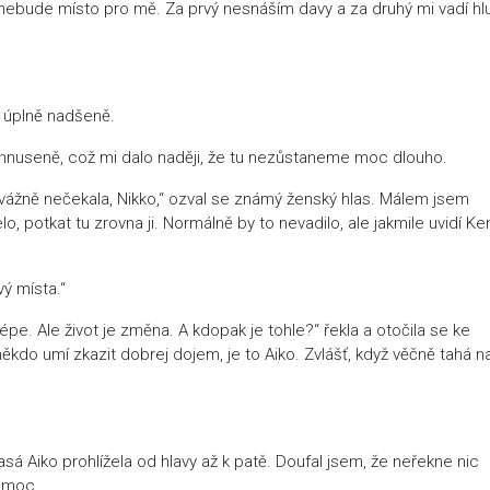
 nebude místo pro mě. Za prvý nesnáším davy a za druhý mi vadí hl
í úplně nadšeně.
 zhnuseně, což mi dalo naději, že tu nezůstaneme moc dlouho.
 vážně nečekala, Nikko,“ ozval se známý ženský hlas. Málem jsem
o, potkat tu zrovna ji. Normálně by to nevadilo, ale jakmile uvidí Ke
vý místa.“
épe. Ale život je změna. A kdopak je tohle?“ řekla a otočila se ke
někdo umí zkazit dobrej dojem, je to Aiko. Zvlášť, když věčně tahá n
asá Aiko prohlížela od hlavy až k patě. Doufal jsem, že neřekne nic
l moc.