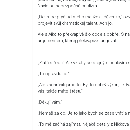
Navíc se nebezpečně přiblížila.
„Dej ruce pryč od mého manžela, děvenko,“ oz
projevit svůj dramatickej talent. Ach jo.
Ale s Aiko to překvapivě šlo docela dobře. S n
argumentem, kterej překvapivě fungoval.
„Zlatá střední. Ale vztahy se stejným pohlavím
„To opravdu ne.“
„Ale zachránili jsme to. Byl to dobrý výkon, i kdy
vás, takže máte štěstí.“
„Děkuji vám.“
„Nemáš za co. Je to jako bych se zase vrátila
„To mě začíná zajímat. Nějaké detaily z Nikkova 