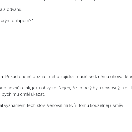
ala odvahu.
 starým chlapem?“
bá. Pokud chceš poznat mého zajíčka, musíš se k němu chovat lépe
ec neznělo tak, jako obvykle. Nejen, že to celý bylo spisovný, ale i 
ru bych mu chtěl ukázat.
ral významem těch slov. Věnoval mi kvůli tomu kouzelnej úsměv.