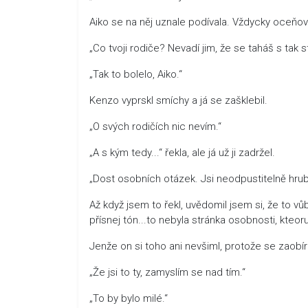
Aiko se na něj uznale podívala. Vždycky oceňov
„Co tvoji rodiče? Nevadí jim, že se taháš s tak
„Tak to bolelo, Aiko.“
Kenzo vyprskl smíchy a já se zašklebil.
„O svých rodičích nic nevím.“
„A s kým tedy...“ řekla, ale já už ji zadržel.
„Dost osobních otázek. Jsi neodpustitelně hru
Až když jsem to řekl, uvědomil jsem si, že to vůb
přísnej tón...to nebyla stránka osobnosti, kteo
Jenže on si toho ani nevšiml, protože se zaobí
„Že jsi to ty, zamyslím se nad tím.“
„To by bylo milé.“