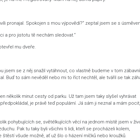
hvíli pronajal. Spokojen s mou výpovědí?“ zeptal jsem se s úsměve
ci a pro jistotu tě nechám sledovat.“
 otevřel mu dveře.
tou jsem se z něj snažil vytáhnout, co vlastně budeme v tom zábavn
. Buď to sám nevěděl nebo mi to říct nechtěl, ale tvářil se tak záh
en několik minut cesty od parku. Už tam jsem taky slyšel vyhrávat
 předpokládal, je právě teď populární. Já sám ji neznal a mám pocit
Tolik pohybujících se, světélkujících věcí na jednom místě jsem v živ
duchu. Pak tu taky byli všichni ti lidi, kteří se procházeli kolem,
e štěstí všude možně, ať už šlo o házení míčků nebo kroužků.