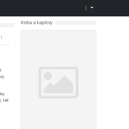
|
Kniha a kapitoly
11
t
nej
aky
, tak