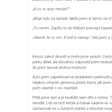
„A co to auto minule?“
„Moje bylo na opravě, takže jsem si tamto na c
„To nevím. Zapíšu to do hlášení policejní inspek
„Hlavně, že to vím. A teď si nastup,“ řekl jsem a
Kenzo zalezl dovnitř a mohli jsme vyrazit. Ces
parku dělat, ale kloudnou odpověď jsem nedostal
že jsem tipoval druhou možnost.
Auto jsem zaparkoval na nedalekém parkovišti j
nějakou otravně uječenou píseň, která, jak jsem
jsem vlastně o nic nepřišel.
Přišli jsme tam a já nevěděl, kam dřív s očima. 
neviděl. Lidi na nich křičeli a mávali rukama ve vz
zastavovali se u různých stánků a zkoušeli svoj