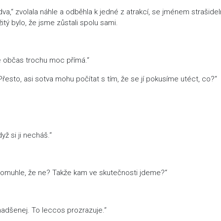
va,“ zvolala náhle a odběhla k jedné z atrakcí, se jménem strašide
itý bylo, že jsme zůstali spolu sami.
je občas trochu moc přímá.“
Přesto, asi sotva mohu počítat s tím, že se jí pokusíme utéct, co?“
yž si ji necháš.“
 tomuhle, že ne? Takže kam ve skutečnosti jdeme?“
 nadšenej. To leccos prozrazuje.“