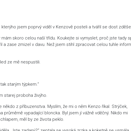
ek, kterýho jsem poprvý viděl v Kenzově posteli a tvářil se dost zděš
 mám skoro celou naší třídu. Koukejte si vymyslet, proč jste tady s
l a zase zmizel v davu. Než jsem stihl zpracovat celou tuhle infor
led ze mě nespustili.
s tak starým týpkem.“
em starej proboha živýho.
 někdo z příbuzenstva. Myslím, že mi o něm Kenzo říkal. Strýček,
na průměrně vypadající bloncka. Byl jsem jí vážně vděčný. Nikdo mi
 s chlapem, měl by ze života peklo.
viděla. Jste zadaný?“ zeptala se vysoká zrzka a koketně se usmála.