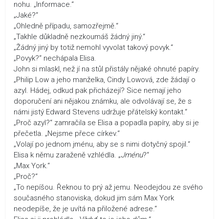
nohu. „Informace.“
„Jaké?“
„Ohledně případu, samozřejmě.“
„Takhle důkladně nezkoumáš žádný jiný.“
„Žádný jiný by totiž nemohl vyvolat takový povyk.“
„Povyk?“ nechápala Elisa.
John si mlaskl, než jí na stůl přistály nějaké ohnuté papíry.
„Philip Low a jeho manželka, Cindy Lowová, zde žádají o
azyl. Hádej, odkud pak přicházejí? Sice nemají jeho
doporučení ani nějakou známku, ale odvolávají se, že s
námi jistý Edward Stevens udržuje přátelský kontakt.“
„Proč azyl?“ zamračila se Elisa a popadla papíry, aby si je
přečetla. „Nejsme přece církev.“
„Volají po jednom jménu, aby se s nimi dotyčný spojil.“
Elisa k němu zaraženě vzhlédla. „
Jménu
?“
„Max York.“
„Proč?“
„To nepíšou. Řeknou to prý až jemu. Neodejdou ze svého
současného stanoviska, dokud jim sám Max York
neodepíše, že je uvítá na přiložené adrese.“