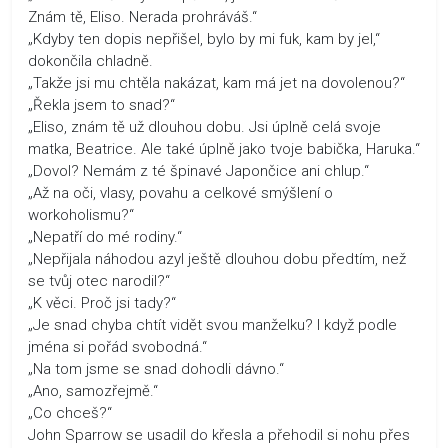
Znám tě, Eliso. Nerada prohráváš.“
„Kdyby ten dopis nepřišel, bylo by mi fuk, kam by jel,“
dokončila chladně.
„Takže jsi mu chtěla nakázat, kam má jet na dovolenou?“
„Řekla jsem to snad?“
„Eliso, znám tě už dlouhou dobu. Jsi úplně celá svoje
matka, Beatrice. Ale také úplně jako tvoje babička, Haruka.“
„Dovol? Nemám z té špinavé Japončice ani chlup.“
„Až na oči, vlasy, povahu a celkové smýšlení o
workoholismu?“
„Nepatří do mé rodiny.“
„Nepřijala náhodou azyl ještě dlouhou dobu předtím, než
se tvůj otec narodil?“
„K věci. Proč jsi tady?“
„Je snad chyba chtít vidět svou manželku? I když podle
jména si pořád svobodná.“
„Na tom jsme se snad dohodli dávno.“
„Ano, samozřejmě.“
„Co chceš?“
John Sparrow se usadil do křesla a přehodil si nohu přes