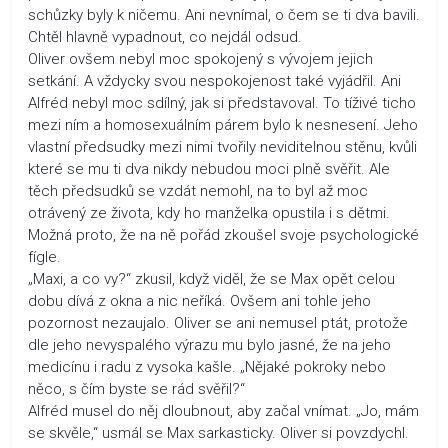
schůzky byly k ničemu. Ani nevnímal, o čem se ti dva bavili.
Chtěl hlavně vypadnout, co nejdál odsud.
Oliver ovšem nebyl moc spokojený s vývojem jejich
setkání. A vždycky svou nespokojenost také vyjádřil. Ani
Alfréd nebyl moc sdílný, jak si představoval. To tíživé ticho
mezi ním a homosexuálním párem bylo k nesnesení. Jeho
vlastní předsudky mezi nimi tvořily neviditelnou stěnu, kvůli
které se mu ti dva nikdy nebudou moci plně svěřit. Ale
těch předsudků se vzdát nemohl, na to byl až moc
otrávený ze života, kdy ho manželka opustila i s dětmi.
Možná proto, že na ně pořád zkoušel svoje psychologické
fígle.
„Maxi, a co vy?“ zkusil, když viděl, že se Max opět celou
dobu dívá z okna a nic neříká. Ovšem ani tohle jeho
pozornost nezaujalo. Oliver se ani nemusel ptát, protože
dle jeho nevyspalého výrazu mu bylo jasné, že na jeho
medicínu i radu z vysoka kašle. „Nějaké pokroky nebo
něco, s čím byste se rád svěřil?“
Alfréd musel do něj dloubnout, aby začal vnímat. „Jo, mám
se skvěle,“ usmál se Max sarkasticky. Oliver si povzdychl.