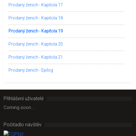
Prodaný ženich - Kapitola 17
Prodaný ženich - Kapitola 18
Prodaný ženich - Kapitola 19
Prodaný ženich - Kapitola 20
Prodaný ženich - Kapitola 21
Prodaný ženich - Epilog
Přihlášení uživatelé
Coming soon...
Počitadlo návštěv