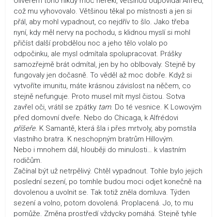
Oliverem toho nikdy moc neřekl, většinou odpovídal Alfréd,
což mu vyhovovalo. Většinou těkal po místnosti a jen si
přál, aby mohl vypadnout, co nejdřív to šlo. Jako třeba
nyní, kdy měl nervy na pochodu, s klidnou myslí si mohl
přičíst další probdělou noc a jeho tělo volalo po
odpočinku, ale mysl odmítala spolupracovat. Prášky
samozřejmě brát odmítal, jen by ho oblbovaly. Stejně by
fungovaly jen dočasně. To věděl až moc dobře. Když si
vytvoříte imunitu, máte krásnou závislost na něčem, co
stejně nefunguje. Proto musel mít mysl čistou. Sotva
zavřel oči, vrátil se zpátky
tam
. Do té vesnice. K Lowovým
před domovní dveře. Nebo do Chicaga, k Alfrédovi
příšeře
. K Samantě, která šla i přes mrtvoly, aby pomstila
vlastního bratra. K neschopným bratrům Hillovým.
Nebo i mnohem dál, hlouběji do minulosti… k vlastním
rodičům.
Začínal být už netrpělivý. Chtěl vypadnout. Tohle bylo jejich
poslední sezení, po tomhle budou moci odjet konečně na
dovolenou a uvolnit se. Tak totiž zněla domluva. Týden
sezení a volno, potom dovolená. Proplacená. Jo, to mu
pomůže. Změna prostředí vždycky pomáhá. Stejně tyhle