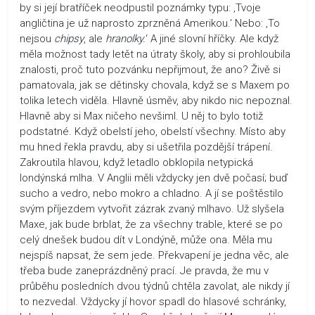
by si její bratříček neodpustil poznámky typu: ‚Tvoje
angličtina je už naprosto zprzněná Amerikou.‘ Nebo: ‚To
nejsou
chipsy
, ale
hranolky.
‘ A jiné slovní hříčky. Ale když
měla možnost tady letět na útraty školy, aby si prohloubila
znalosti, proč tuto pozvánku nepřijmout, že ano? Živě si
pamatovala, jak se dětinsky chovala, když se s Maxem po
tolika letech viděla. Hlavně úsměv, aby nikdo nic nepoznal.
Hlavně aby si Max ničeho nevšiml. U něj to bylo totiž
podstatné. Když obelstí jeho, obelstí všechny. Místo aby
mu hned řekla pravdu, aby si ušetřila pozdější trápení.
Zakroutila hlavou, když letadlo obklopila netypická
londýnská mlha. V Anglii měli vždycky jen dvě počasí; buď
sucho a vedro, nebo mokro a chladno. A jí se poštěstilo
svým příjezdem vytvořit zázrak zvaný mlhavo. Už slyšela
Maxe, jak bude brblat, že za všechny trable, které se po
celý dnešek budou dít v Londýně, může ona. Měla mu
nejspíš napsat, že sem jede. Překvapení je jedna věc, ale
třeba bude zaneprázdněný prací. Je pravda, že mu v
průběhu posledních dvou týdnů chtěla zavolat, ale nikdy jí
to nezvedal. Vždycky jí hovor spadl do hlasové schránky,