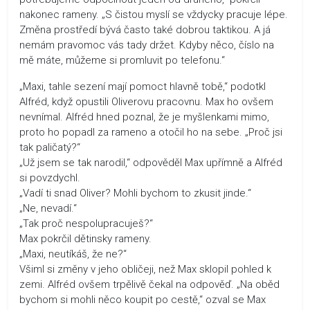
nakonec rameny. „S čistou myslí se vždycky pracuje lépe.
Změna prostředí bývá často také dobrou taktikou. A já
nemám pravomoc vás tady držet. Kdyby něco, číslo na
mě máte, můžeme si promluvit po telefonu.“
„Maxi, tahle sezení mají pomoct hlavně tobě,“ podotkl
Alfréd, když opustili Oliverovu pracovnu. Max ho ovšem
nevnímal. Alfréd hned poznal, že je myšlenkami mimo,
proto ho popadl za rameno a otočil ho na sebe. „Proč jsi
tak paličatý?“
„Už jsem se tak narodil,“ odpověděl Max upřímně a Alfréd
si povzdychl.
„Vadí ti snad Oliver? Mohli bychom to zkusit jinde.“
„Ne, nevadí.“
„Tak proč nespolupracuješ?“
Max pokrčil dětinsky rameny.
„Maxi, neutíkáš, že ne?“
Všiml si změny v jeho obličeji, než Max sklopil pohled k
zemi. Alfréd ovšem trpělivě čekal na odpověď. „Na oběd
bychom si mohli něco koupit po cestě,“ ozval se Max