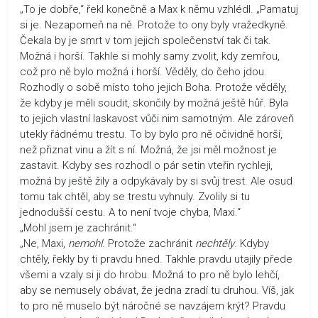
„To je dobře,“ řekl konečně a Max k němu vzhlédl. „Pamatuj
si je. Nezapomeň na ně. Protože to ony byly vražedkyně.
Čekala by je smrt v tom jejich společenství tak či tak.
Možná i horší. Takhle si mohly samy zvolit, kdy zemřou,
což pro ně bylo možná i horší. Věděly, do čeho jdou.
Rozhodly o sobě místo toho jejich Boha. Protože věděly,
že kdyby je měli soudit, skončily by možná ještě hůř. Byla
to jejich vlastní laskavost vůči nim samotným. Ale zároveň
utekly řádnému trestu. To by bylo pro ně očividně horší,
než přiznat vinu a žít s ní. Možná, že jsi měl možnost je
zastavit. Kdyby ses rozhodl o pár setin vteřin rychleji,
možná by ještě žily a odpykávaly by si svůj trest. Ale osud
tomu tak chtěl, aby se trestu vyhnuly. Zvolily si tu
jednodušší cestu. A to není tvoje chyba, Maxi.“
„Mohl jsem je zachránit.“
„Ne, Maxi,
nemohl
. Protože zachránit
nechtěly
. Kdyby
chtěly, řekly by ti pravdu hned. Takhle pravdu utajily přede
všemi a vzaly si ji do hrobu. Možná to pro ně bylo lehčí,
aby se nemusely obávat, že jedna zradí tu druhou. Víš, jak
to pro ně muselo být náročné se navzájem krýt? Pravdu