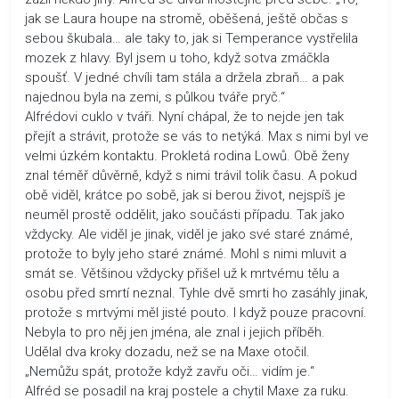
jak se Laura houpe na stromě, oběšená, ještě občas s
sebou škubala… ale taky to, jak si Temperance vystřelila
mozek z hlavy. Byl jsem u toho, když sotva zmáčkla
spoušť. V jedné chvíli tam stála a držela zbraň… a pak
najednou byla na zemi, s půlkou tváře pryč.“
Alfrédovi cuklo v tváři. Nyní chápal, že to nejde jen tak
přejít a strávit, protože se vás to netýká. Max s nimi byl ve
velmi úzkém kontaktu. Prokletá rodina Lowů. Obě ženy
znal téměř důvěrně, když s nimi trávil tolik času. A pokud
obě viděl, krátce po sobě, jak si berou život, nejspíš je
neuměl prostě oddělit, jako součásti případu. Tak jako
vždycky. Ale viděl je jinak, viděl je jako své staré známé,
protože to byly jeho staré známé. Mohl s nimi mluvit a
smát se. Většinou vždycky přišel už k mrtvému tělu a
osobu před smrtí neznal. Tyhle dvě smrti ho zasáhly jinak,
protože s mrtvými měl jisté pouto. I když pouze pracovní.
Nebyla to pro něj jen jména, ale znal i jejich příběh.
Udělal dva kroky dozadu, než se na Maxe otočil.
„Nemůžu spát, protože když zavřu oči… vidím je.“
Alfréd se posadil na kraj postele a chytil Maxe za ruku.