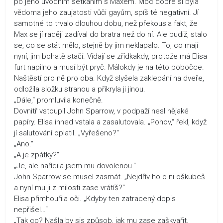
po jeho úvodním setkáním s Maxem. Moc dobře si byla
vědoma jeho zaujatosti vůči gayům, spíš té negativní. Jí
samotné to trvalo dlouhou dobu, než překousla fakt, že
Max se jí raději zadíval do bratra než do ní. Ale budiž, stalo
se, co se stát mělo, stejně by jim neklapalo. To, co mají
nyní, jim bohatě stačí. Vídají se zřídkakdy, protože má Elisa
furt napilno a musí být pryč. Málokdy je na této pobočce.
Naštěstí pro ně pro oba. Když slyšela zaklepání na dveře,
odložila složku stranou a přikryla ji jinou.
„Dále,“ promluvila konečně.
Dovnitř vstoupil John Sparrow, v podpaží nesl nějaké
papíry. Elisa ihned vstala a zasalutovala. „Pohov,“ řekl, když
jí salutování oplatil. „Vyřešeno?“
„Ano.“
„A je zpátky?“
„Je, ale nařídila jsem mu dovolenou.“
John Sparrow se musel zasmát. „Nejdřív ho o ni oškubeš
a nyní mu ji z milosti zase vrátíš?“
Elisa přimhouřila oči. „Kdyby ten zatracený dopis
nepřišel…“
„Tak co? Našla by sis způsob, jak mu zase zaškvařit.