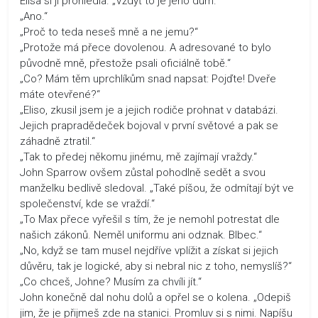
Elisa si ji prohlédla. „Vždyť to je jeho dům.“
„Ano.“
„Proč to teda neseš mně a ne jemu?“
„Protože má přece dovolenou. A adresované to bylo
původně mně, přestože psali oficiálně tobě.“
„Co? Mám těm uprchlíkům snad napsat: Pojďte! Dveře
máte otevřené?“
„Eliso, zkusil jsem je a jejich rodiče prohnat v databázi.
Jejich prapradědeček bojoval v první světové a pak se
záhadně ztratil.“
„Tak to předej někomu jinému, mě zajímají vraždy.“
John Sparrow ovšem zůstal pohodlně sedět a svou
manželku bedlivě sledoval. „Také píšou, že odmítají být ve
společenství, kde se vraždí.“
„To Max přece vyřešil s tím, že je nemohl potrestat dle
našich zákonů. Neměl uniformu ani odznak. Blbec.“
„No, když se tam musel nejdříve vplížit a získat si jejich
důvěru, tak je logické, aby si nebral nic z toho, nemyslíš?“
„Co chceš, Johne? Musím za chvíli jít.“
John konečně dal nohu dolů a opřel se o kolena. „Odepiš
jim, že je přijmeš zde na stanici. Promluv si s nimi. Napíšu