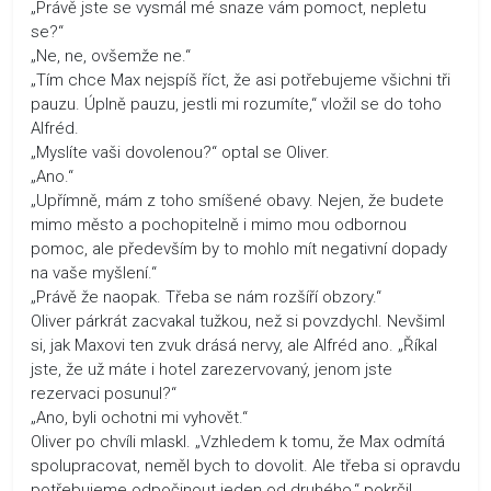
„Právě jste se vysmál mé snaze vám pomoct, nepletu
se?“
„Ne, ne, ovšemže ne.“
„Tím chce Max nejspíš říct, že asi potřebujeme všichni tři
pauzu. Úplně pauzu, jestli mi rozumíte,“ vložil se do toho
Alfréd.
„Myslíte vaši dovolenou?“ optal se Oliver.
„Ano.“
„Upřímně, mám z toho smíšené obavy. Nejen, že budete
mimo město a pochopitelně i mimo mou odbornou
pomoc, ale především by to mohlo mít negativní dopady
na vaše myšlení.“
„Právě že naopak. Třeba se nám rozšíří obzory.“
Oliver párkrát zacvakal tužkou, než si povzdychl. Nevšiml
si, jak Maxovi ten zvuk drásá nervy, ale Alfréd ano. „Říkal
jste, že už máte i hotel zarezervovaný, jenom jste
rezervaci posunul?“
„Ano, byli ochotni mi vyhovět.“
Oliver po chvíli mlaskl. „Vzhledem k tomu, že Max odmítá
spolupracovat, neměl bych to dovolit. Ale třeba si opravdu
potřebujeme odpočinout jeden od druhého,“ pokrčil