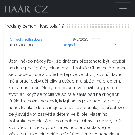
Prodaný ženich - Kapitola 19
ShiwoftheShadows
8/3/2023 - 11:11
Klasika (18+)
Originál
4
Jestli někdo někdy řekl, že dítětem přestanete být, když si
najdete první práci, tak se mýlil. Protože Christina Yorková
se dospělou stala pořádně teprve ve chvíli, kdy už dávno
měla práci coby učitelky a uvědomila si, že má problém,
který musí řešit. Nebylo to ovšem ve chvíli, kdy jí šlo o
život, ani když se točila ve spirále závislosti na drogách.
Přišlo to možná ve chvíli, kdy jí biologické hodiny začaly
nehezky tikat do obličeje a ona si uvědomila, že přestože
celý svůj život zasvětila dětem ve škole, vlastního
potomka neměla. A ani ho nechtěla. Obávala se víc, než
kdy předtím, že když sama jednou propadla stejné
závislosti, jako její rodiče, její dítě by ji mohlo nehezky a