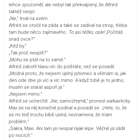
lehce zpozorněl, ale nebyl tak překvapený, že Alfréd
taktéž nespí.
„Ne,“ trval na svém.
Alfréd se otočil na záda a také se zadíval na strop, třeba
tam bude něco zajímavého.
To asi těžko, osle!
„Počítáš
snad ovce?“
„Kéž by.“
„Tak proč nespíš?“
„Mohu se ptát na to samé.“
Alfréd zabořil hlavu víc do polštáře, než se posadil.
„Možná proto, že nejsem úplný pitomec a všímám si, jak
den ode dne jsi víc a víc mimo. A když tobě je to jedno,
musím se starat aspoň já.“
„Nejsem mimo.“
Alfréd se uchechtl. „Ne, samozřejmě,“ pronesl sarkasticky.
Max se na něj konečně podíval a posadil se. „Hele, to, že
se mi teď trochu blbě usíná, neznamená, že mám
problém.“
„Sakra, Maxi. Ani tam jsi nespal nijak lépe. Věčně jsi slídil
po nocích.“