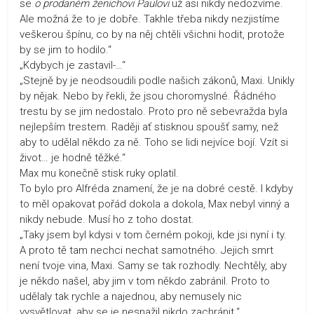
se
o prodaném ženichovi Paulovi
už asi nikdy nedozvíme.
Ale možná že to je dobře. Takhle třeba nikdy nezjistíme
veškerou špínu, co by na něj chtěli všichni hodit, protože
by se jim to hodilo.“
„Kdybych je zastavil-…“
„Stejně by je neodsoudili podle našich zákonů, Maxi. Unikly
by nějak. Nebo by řekli, že jsou choromyslné. Řádného
trestu by se jim nedostalo. Proto pro ně sebevražda byla
nejlepším trestem. Raději ať stisknou spoušť samy, než
aby to udělal někdo za ně. Toho se lidi nejvíce bojí. Vzít si
život… je hodně těžké.“
Max mu konečně stisk ruky oplatil.
To bylo pro Alfréda znamení, že je na dobré cestě. I kdyby
to měl opakovat pořád dokola a dokola, Max nebyl vinný a
nikdy nebude. Musí ho z toho dostat.
„Taky jsem byl kdysi v tom černém pokoji, kde jsi nyní i ty.
A proto tě tam nechci nechat samotného. Jejich smrt
není tvoje vina, Maxi. Samy se tak rozhodly. Nechtěly, aby
je někdo našel, aby jim v tom někdo zabránil. Proto to
udělaly tak rychle a najednou, aby nemusely nic
vysvětlovat, aby se je nesnažil nikdo zachránit.“