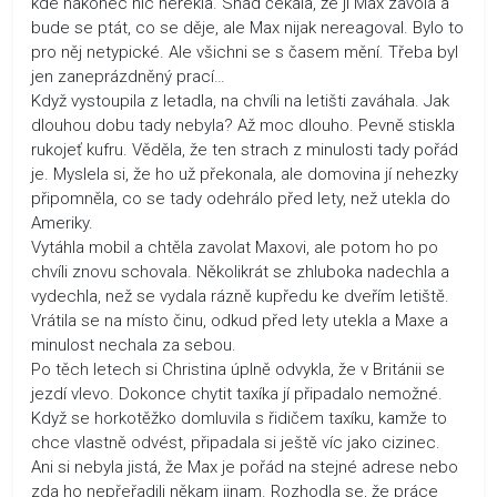
kde nakonec nic neřekla. Snad čekala, že jí Max zavolá a
bude se ptát, co se děje, ale Max nijak nereagoval. Bylo to
pro něj netypické. Ale všichni se s časem mění. Třeba byl
jen zaneprázdněný prací…
Když vystoupila z letadla, na chvíli na letišti zaváhala. Jak
dlouhou dobu tady nebyla? Až moc dlouho. Pevně stiskla
rukojeť kufru. Věděla, že ten strach z minulosti tady pořád
je. Myslela si, že ho už překonala, ale domovina jí nehezky
připomněla, co se tady odehrálo před lety, než utekla do
Ameriky.
Vytáhla mobil a chtěla zavolat Maxovi, ale potom ho po
chvíli znovu schovala. Několikrát se zhluboka nadechla a
vydechla, než se vydala rázně kupředu ke dveřím letiště.
Vrátila se na místo činu, odkud před lety utekla a Maxe a
minulost nechala za sebou.
Po těch letech si Christina úplně odvykla, že v Británii se
jezdí vlevo. Dokonce chytit taxíka jí připadalo nemožné.
Když se horkotěžko domluvila s řidičem taxíku, kamže to
chce vlastně odvést, připadala si ještě víc jako cizinec.
Ani si nebyla jistá, že Max je pořád na stejné adrese nebo
zda ho nepřeřadili někam jinam. Rozhodla se, že práce