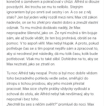
konečně s úsměvem a pokračoval v chůzi. Alfréd si dlouze
povzdychl. Ani trochu se mu to nelíbilo. Stejným
ignorantem byl po smrti své sestry i on. A co se z něj
stalo? Jen byl jeden velký rozdíl mezi nimi; Max ctil zákon
nadevše, on se ho zřekl pro vlastní dobro a zneužil vlastní
odznak. To mu možná dodávalo naději, že Max
nepropadne šílenství, jako on. Že nyní možná s tím bojuje
sám, ale až bude vědět, že ten boj prohrává, obrátí se na
pomoc. V to aspoň věřil. Max nebyl hlupák. A proto, pokud
potřebuje čas se s tím poprat nejdřív sám a zpracovat to,
aby si neodnesl jiné následky, dá mu tolik času, kolik bude
potřebovat. Však mu to také slíbil. Dohlédne na to, aby se
Max neztratil, jako se ztratil on.
Tu noc Alfréd taky nespal. Proto si byl moc dobře vědom
toho bezradného pohledu vedle sebe, směřující do
stropu s tichou prosbou, aby jeho mozek přestal
pracovat. Max sice chytře prášky vždycky vydloubl a
schoval do stolu, ale Alfréd nebyl tak nevšímavý, aby to
nepoznal i bez toho.
„Nechtěl by ses s něčím svěřit?“ promluvil do noci. Max