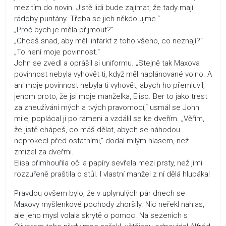
mezitím do novin. Jistě lidi bude zajímat, že tady mají
rádoby puritány. Třeba se jich někdo ujme.“
„Proč bych je měla přijmout?“
„Chceš snad, aby měli infarkt z toho všeho, co neznají?“
„To není moje povinnost.“
John se zvedl a oprášil si uniformu. „Stejně tak Maxova
povinnost nebyla vyhovět ti, když měl naplánované volno. A
ani moje povinnost nebyla ti vyhovět, abych ho přemluvil,
jenom proto, že jsi moje manželka, Eliso. Ber to jako trest
za zneužívání mých a tvých pravomocí,“ usmál se John
mile, poplácal ji po rameni a vzdálil se ke dveřím. „Věřím,
že jistě chápeš, co máš dělat, abych se náhodou
neprokecl před ostatními,“ dodal milým hlasem, než
zmizel za dveřmi.
Elisa přimhouřila oči a papíry sevřela mezi prsty, než jimi
rozzuřeně praštila o stůl. I vlastní manžel z ní dělá hlupáka!
Pravdou ovšem bylo, že v uplynulých pár dnech se
Maxovy myšlenkové pochody zhoršily. Nic neřekl nahlas,
ale jeho mysl volala skrytě o pomoc. Na sezeních s