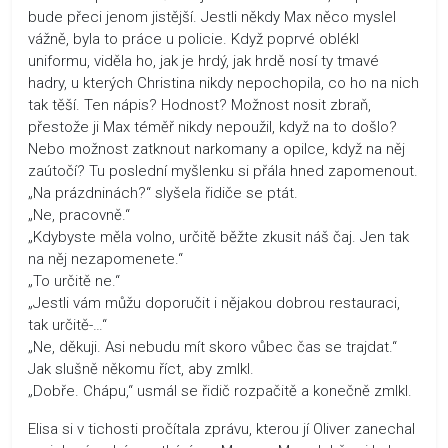
bude přeci jenom jistější. Jestli někdy Max něco myslel
vážně, byla to práce u policie. Když poprvé oblékl
uniformu, viděla ho, jak je hrdý, jak hrdě nosí ty tmavé
hadry, u kterých Christina nikdy nepochopila, co ho na nich
tak těší. Ten nápis? Hodnost? Možnost nosit zbraň,
přestože ji Max téměř nikdy nepoužil, když na to došlo?
Nebo možnost zatknout narkomany a opilce, když na něj
zaútočí? Tu poslední myšlenku si přála hned zapomenout.
„Na prázdninách?“ slyšela řidiče se ptát.
„Ne, pracovně.“
„Kdybyste měla volno, určitě běžte zkusit náš čaj. Jen tak
na něj nezapomenete.“
„To určitě ne.“
„Jestli vám můžu doporučit i nějakou dobrou restauraci,
tak určitě-…“
„Ne, děkuji. Asi nebudu mít skoro vůbec čas se trajdat.“
Jak slušně někomu říct, aby zmlkl.
„Dobře. Chápu,“ usmál se řidič rozpačitě a konečně zmlkl.
Elisa si v tichosti pročítala zprávu, kterou jí Oliver zanechal