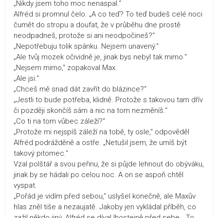
„Nikdy jsem toho moc nenaspal.“
Alfréd si promnul čelo. „A co teď? To teď budeš celé noci
čumět do stropu a doufat, že v průběhu dne prostě
neodpadneš, protože si ani neodpočineš?“
„Nepotřebuju tolik spánku. Nejsem unavený.“
„Ale tvůj mozek očividně je, jinak bys nebyl tak mimo.“
„Nejsem mimo,“ zopakoval Max.
„Ale jsi.“
„Chceš mě snad dát zavřít do blázince?“
„Jestli to bude potřeba, klidně. Protože s takovou tam dřív
či později skončíš sám a nic na tom nezměníš.“
„Co ti na tom vůbec záleží?“
„Protože mi nejspíš záleží na tobě, ty osle,“ odpověděl
Alfréd podrážděně a ostře. „Netušil jsem, že umíš být
takový pitomec.“
Vzal polštář a svou peřinu, že si půjde lehnout do obýváku,
jinak by se hádali po celou noc. A on se aspoň chtěl
vyspat.
„Pořád je vidím před sebou,“ uslyšel konečně, ale Maxův
hlas zněl tiše a nezaujatě. Jakoby jen vykládal příběh, co
zažil někdo jiný. Alfréd se díval lhostejně před sebe. „To,