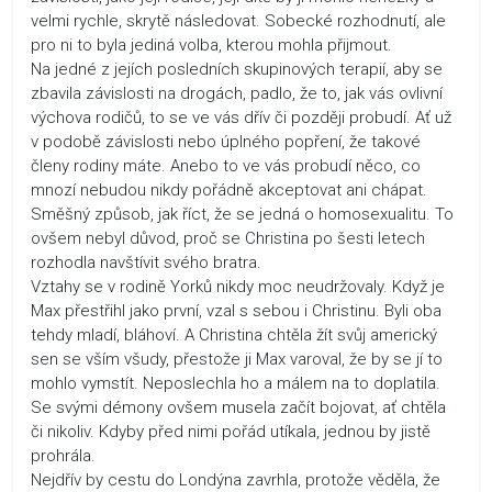
velmi rychle, skrytě následovat. Sobecké rozhodnutí, ale
pro ni to byla jediná volba, kterou mohla přijmout.
Na jedné z jejích posledních skupinových terapií, aby se
zbavila závislosti na drogách, padlo, že to, jak vás ovlivní
výchova rodičů, to se ve vás dřív či později probudí. Ať už
v podobě závislosti nebo úplného popření, že takové
členy rodiny máte. Anebo to ve vás probudí něco, co
mnozí nebudou nikdy pořádně akceptovat ani chápat.
Směšný způsob, jak říct, že se jedná o homosexualitu. To
ovšem nebyl důvod, proč se Christina po šesti letech
rozhodla navštívit svého bratra.
Vztahy se v rodině Yorků nikdy moc neudržovaly. Když je
Max přestřihl jako první, vzal s sebou i Christinu. Byli oba
tehdy mladí, bláhoví. A Christina chtěla žít svůj americký
sen se vším všudy, přestože ji Max varoval, že by se jí to
mohlo vymstít. Neposlechla ho a málem na to doplatila.
Se svými démony ovšem musela začít bojovat, ať chtěla
či nikoliv. Kdyby před nimi pořád utíkala, jednou by jistě
prohrála.
Nejdřív by cestu do Londýna zavrhla, protože věděla, že