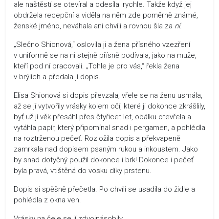
ale naštěstí se otevíral a odesílal rychle. Takže když jej
obdržela recepční a viděla na něm zde poměrně známé,
ženské jméno, neváhala ani chvíli a rovnou šla za
ní
.
„Slečno Shionová,“ oslovila ji a žena přísného vzezření
v uniformě se na ni stejně přísně podívala, jako na muže,
kteří pod ní pracovali. „Tohle je pro vás,“ řekla žena
v brýlích a předala jí dopis.
Elisa Shionová si dopis převzala, vřele se na ženu usmála,
až se jí vytvořily vrásky kolem očí, které ji dokonce zkrášlily,
byť už jí věk přesáhl přes čtyřicet let, obálku otevřela a
vytáhla papír, který připomínal snad i pergamen, a pohlédla
na roztrženou pečeť. Rozložila dopis a překvapeně
zamrkala nad dopisem psaným rukou a inkoustem. Jako
by snad dotyčný použil dokonce i brk! Dokonce i pečeť
byla pravá, vtištěná do vosku díky prstenu.
Dopis si spěšně přečetla. Po chvíli se usadila do židle a
pohlédla z okna ven.
Vrásky na čele se jí zdvojnásobily.