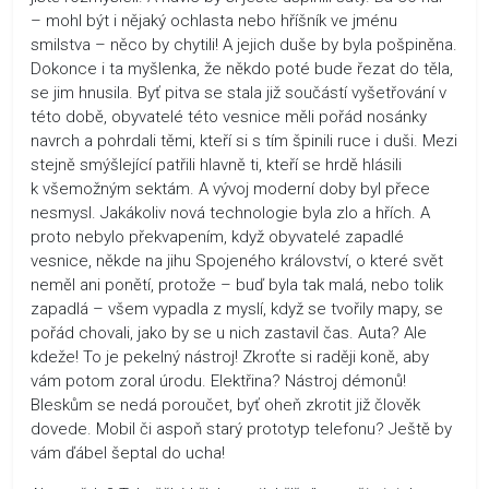
– mohl být i nějaký ochlasta nebo hříšník ve jménu
smilstva – něco by chytili! A jejich duše by byla pošpiněna.
Dokonce i ta myšlenka, že někdo poté bude řezat do těla,
se jim hnusila. Byť pitva se stala již součástí vyšetřování v
této době, obyvatelé této vesnice měli pořád nosánky
navrch a pohrdali těmi, kteří si s tím špinili ruce i duši. Mezi
stejně smýšlející patřili hlavně ti, kteří se hrdě hlásili
k všemožným sektám. A vývoj moderní doby byl přece
nesmysl. Jakákoliv nová technologie byla zlo a hřích. A
proto nebylo překvapením, když obyvatelé zapadlé
vesnice, někde na jihu Spojeného království, o které svět
neměl ani ponětí, protože – buď byla tak malá, nebo tolik
zapadlá – všem vypadla z myslí, když se tvořily mapy, se
pořád chovali, jako by se u nich zastavil čas. Auta? Ale
kdeže! To je pekelný nástroj! Zkroťte si raději koně, aby
vám potom zoral úrodu. Elektřina? Nástroj démonů!
Bleskům se nedá poroučet, byť oheň zkrotit již člověk
dovede. Mobil či aspoň starý prototyp telefonu? Ještě by
vám ďábel šeptal do ucha!