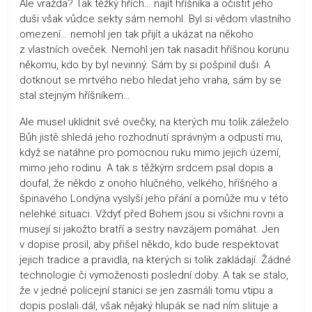
Ale vražda? Tak těžký hřích… najít hříšníka a očistit jeho
duši však vůdce sekty sám nemohl. Byl si vědom vlastního
omezení… nemohl jen tak přijít a ukázat na někoho
z vlastních oveček. Nemohl jen tak nasadit hříšnou korunu
někomu, kdo by byl nevinný. Sám by si pošpinil duši. A
dotknout se mrtvého nebo hledat jeho vraha, sám by se
stal stejným hříšníkem…
Ale musel uklidnit své ovečky, na kterých mu tolik záleželo.
Bůh jistě shledá jeho rozhodnutí správným a odpustí mu,
když se natáhne pro pomocnou ruku mimo jejich území,
mimo jeho rodinu. A tak s těžkým srdcem psal dopis a
doufal, že někdo z onoho hlučného, velkého, hříšného a
špinavého Londýna vyslyší jeho přání a pomůže mu v této
nelehké situaci. Vždyť před Bohem jsou si všichni rovni a
musejí si jakožto bratří a sestry navzájem pomáhat. Jen
v dopise prosil, aby přišel někdo, kdo bude respektovat
jejich tradice a pravidla, na kterých si tolik zakládají. Žádné
technologie či vymoženosti poslední doby. A tak se stalo,
že v jedné policejní stanici se jen zasmáli tomu vtipu a
dopis poslali dál, však nějaký hlupák se nad ním slituje a