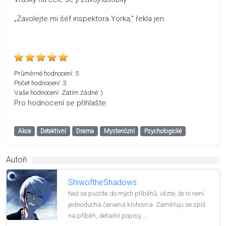
„Zavolejte mi šéf inspektora Yorka,“ řekla jen.
Průměrné hodnocení:
5
Počet hodnocení:
3
Vaše hodnocení:
Zatím žádné :)
Pro hodnocení se přihlašte.
Akce
Detektivní
Drama
Mysteriózní
Psychologické
Autoři
ShiwoftheShadows
Než se pustíte do mých příběhů, vězte, že to není
jednoduchá červená knihovna. Zaměřuju se spíš
na příběh, detailní popisy, …