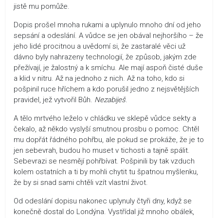
jistě mu pomůže.
Dopis prošel mnoha rukami a uplynulo mnoho dní od jeho
sepsání a odeslání. A vůdce se jen obával nejhoršího – že
jeho lidé procitnou a uvědomí si, že zastaralé věci už
dávno byly nahrazeny technologií, že způsob, jakým zde
přežívají, je žalostný a k smíchu. Ale mají aspoň čisté duše
a klid v nitru. Až na jednoho z nich. Až na toho, kdo si
pošpinil ruce hříchem a kdo porušil jedno z nejsvětějších
pravidel, jež vytvořil Bůh.
Nezabiješ
.
A tělo mrtvého leželo v chládku ve sklepě vůdce sekty a
čekalo, až někdo vyslyší smutnou prosbu o pomoc. Chtěl
mu dopřát řádného pohřbu, ale pokud se prokáže, že je to
jen sebevrah, budou ho muset v tichosti a tajně spálit.
Sebevrazi se nesmějí pohřbívat. Pošpinili by tak vzduch
kolem ostatních a ti by mohli chytit tu špatnou myšlenku,
že by si snad sami chtěli vzít vlastní život.
Od odeslání dopisu nakonec uplynuly čtyři dny, když se
konečně dostal do Londýna. Vystřídal již mnoho obálek,