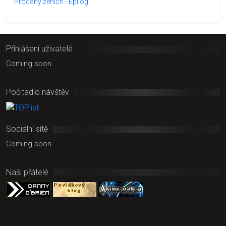
Prodaný ženich - Epilog
Přihlášení uživatelé
Coming soon...
Počitadlo návštěv
Sociální sítě
Coming soon...
Naši přátelé