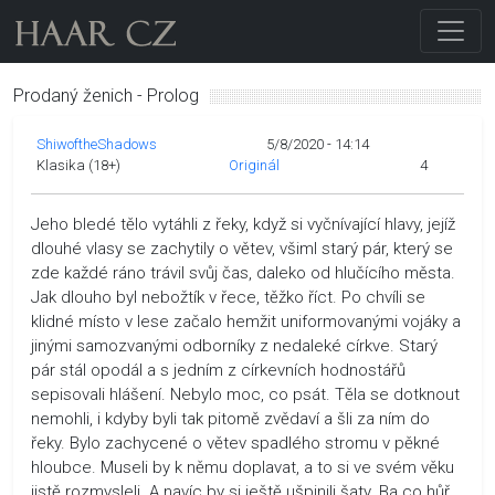
Prodaný ženich - Prolog
ShiwoftheShadows
5/8/2020 - 14:14
Klasika (18+)
Originál
4
Jeho bledé tělo vytáhli z řeky, když si vyčnívající hlavy, jejíž
dlouhé vlasy se zachytily o větev, všiml starý pár, který se
zde každé ráno trávil svůj čas, daleko od hlučícího města.
Jak dlouho byl nebožtík v řece, těžko říct. Po chvíli se
klidné místo v lese začalo hemžit uniformovanými vojáky a
jinými samozvanými odborníky z nedaleké církve. Starý
pár stál opodál a s jedním z církevních hodnostářů
sepisovali hlášení. Nebylo moc, co psát. Těla se dotknout
nemohli, i kdyby byli tak pitomě zvědaví a šli za ním do
řeky. Bylo zachycené o větev spadlého stromu v pěkné
hloubce. Museli by k němu doplavat, a to si ve svém věku
jistě rozmysleli. A navíc by si ještě ušpinili šaty. Ba co hůř