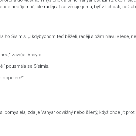
hce nepříjemné, ale raději ať se věnuje jemu, byť v tichosti, než a
a ho Sisimis. „I kdybychom teď běželi, raději složím hlavu v lese, n
hned,“ zavrčel Vanyar.
ně,“ pousmála se Sisimis.
ne popelem!“
 pomyslela, zda je Vanyar odvážný nebo šílený, když chce jít proti