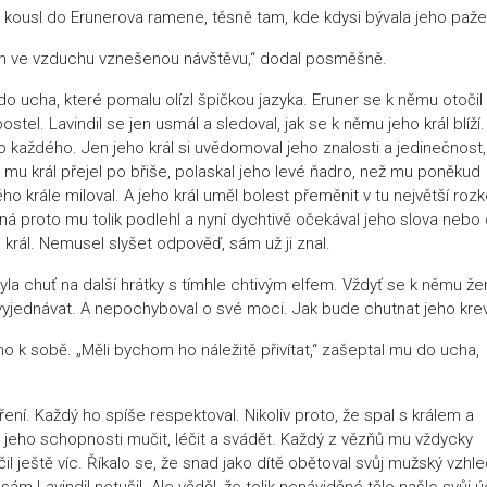
 a kousl do Erunerova ramene, těsně tam, kde kdysi bývala jeho paže
Cítím ve vzduchu vznešenou návštěvu,“ dodal posměšně.
o ucha, které pomalu olízl špičkou jazyka. Eruner se k němu otočil
ostel. Lavindil se jen usmál a sledoval, jak se k němu jeho král blíží.
každého. Jen jeho král si uvědomoval jeho znalosti a jedinečnost,
ž mu král přejel po břiše, polaskal jeho levé ňadro, než mu poněkud
ého krále miloval. A jeho král uměl bolest přeměnit v tu největší rozk
á proto mu tolik podlehl a nyní dychtivě očekával jeho slova nebo 
o král. Nemusel slyšet odpověď, sám už ji znal.
yla chuť na další hrátky s tímhle chtivým elfem. Vždyť se k němu ž
 vyjednávat. A nepochyboval o své moci. Jak bude chutnat jeho kre
kl ho k sobě. „Měli bychom ho náležitě přivítat,“ zašeptal mu do ucha,
ení. Každý ho spíše respektoval. Nikoliv proto, že spal s králem a
 jeho schopnosti mučit, léčit a svádět. Každý z vězňů mu vždycky
čil ještě víc. Říkalo se, že snad jako dítě obětoval svůj mužský vzhle
ám Lavindil netušil. Ale věděl, že tolik nenáviděné tělo našlo svůj ú