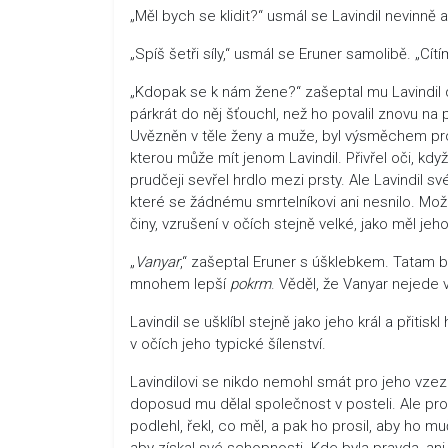
„Měl bych se klidit?“ usmál se Lavindil nevinně
„Spíš šetři síly,“ usmál se Eruner samolibě. „
„Kdopak se k nám žene?“ zašeptal mu Lavindil d
párkrát do něj šťouchl, než ho povalil znovu na p
Uvězněn v těle ženy a muže, byl výsměchem pro 
kterou může mít jenom Lavindil. Přivřel oči, kdy
prudčeji sevřel hrdlo mezi prsty. Ale Lavindil sv
které se žádnému smrtelníkovi ani nesnilo. Možn
činy, vzrušení v očích stejně velké, jako měl jeh
„
Vanyar
,“ zašeptal Eruner s úšklebkem. Tatam b
mnohem lepší
pokrm
. Věděl, že Vanyar nejede
Lavindil se ušklíbl stejně jako jeho král a přitis
v očích jeho typické šílenství.
Lavindilovi se nikdo nemohl smát pro jeho vzezř
doposud mu dělal společnost v posteli. Ale pro
podlehl, řekl, co měl, a pak ho prosil, aby ho mu
aby získal své schopnosti. Kde byla pravda, ani s