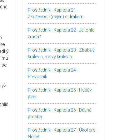
něná
Prostředník - Kapitola 21 -
Zkušenosti (nejen) s drakem
Prostředník - Kapitola 22 - Je tohle
zrada?
o
lné
Prostředník - Kapitola 23 - Zbabělý
ladký
kralevic, mrtvý kralevic
y mu
l se
Prostředník - Kapitola 24 -
Převozník
a
dyž
Prostředník - Kapitola 25 - Hadův
plán
říliš
Prostředník - Kapitola 26 - Dávná
prosba
Prostředník - Kapitola 27 - Úkol pro
Nóliel