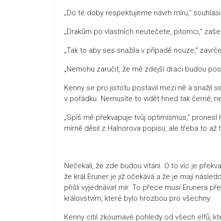
„Do té doby respektujeme návrh míru,“ souhlasi
„Drakům po vlastních neutečete, pitomci,“ zašep
„Tak to aby ses snažila v případě nouze,“ zavrč
„Nemohu zaručit, že mě zdejší draci budou pos
Kenny se pro jistotu postavil mezi ně a snažil 
v pořádku. Nemusíte to vidět hned tak černě, n
„Spíš mě překvapuje tvůj optimismus,“ pronesl H
mírně děsil z Halnorova popisu, ale třeba to až t
Nečekali, že zde budou vítáni. O to víc je překva
že král Eruner je již očekává a že je mají násled
přišli vyjednávat mír. To přece musí Erunera pře
královstvím, které bylo hrozbou pro všechny.
Kenny cítil zkoumavé pohledy od všech elfů, které