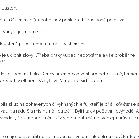
l Laston.
tala Sisimis spíš k sobě, než pohladila bílého koně po hlavě.
el Vanyar jejím směrem.
louchat,“ připomněla mu Sisimis chladně.
se je uklidnit slovy: „Třeba draky vůbec nepotkáme a vše proběhne
e?“
alnor pesimisticky. Kenny si jen povzdychl pro sebe. Jistě, Eruner
ak špatný elf není. Vždyť i ve Vanyarovi viděli stvůru…
pila skupina zohavených či vyhnaných elfů, kteří je přišli
přivítat
se s
ovat. Na radu Sisimis na ně neútočili. Byli i tak v početní nevýhodě. A
svědčit, že si nepřejí měřit síly s momentálně nejrychleji narůstajíc
 míjel, ale snažil se jich nevšímat. Všichni hleděli na člověka, kter