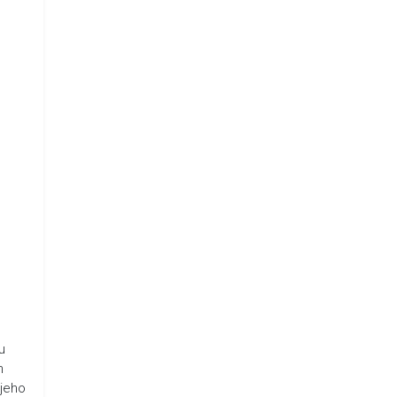
u
n
 jeho