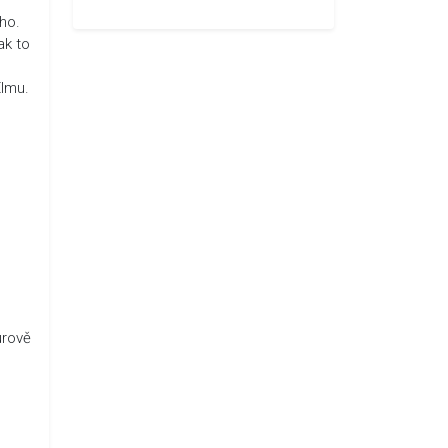
ho.
ak to
Elmu.
urově