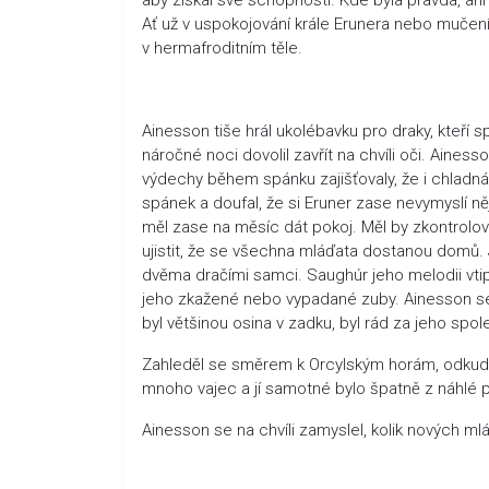
Ať už v uspokojování krále Erunera nebo mučení
v hermafroditním těle.
Ainesson tiše hrál ukolébavku pro draky, kteří s
náročné noci dovolil zavřít na chvíli oči. Aine
výdechy během spánku zajišťovaly, že i chladná 
spánek a doufal, že si Eruner zase nevymyslí n
měl zase na měsíc dát pokoj. Měl by zkontrolovat 
ujistit, že se všechna mláďata dostanou domů. J
dvěma dračími samci. Saughúr jeho melodii v
jeho zkažené nebo vypadané zuby. Ainesson se 
byl většinou osina v zadku, byl rád za jeho spol
Zahleděl se směrem k Orcylským horám, odkud po 
mnoho vajec a jí samotné bylo špatně z náhlé 
Ainesson se na chvíli zamyslel, kolik nových mlá