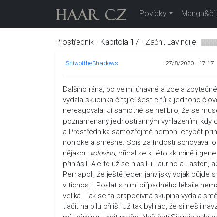
Povídky
Manga&čít
Prostředník - Kapitola 17 - Začni, Lavindile
ShiwoftheShadows
27/8/2020 - 17:17
Dalšího rána, po velmi únavné a zcela zbytečné
vydala skupinka čítající šest elfů a jednoho čl
nereagovala. Jí samotné se nelíbilo, že se musel
poznamenaný jednostranným vyhlazením, kdy drac
a Prostředníka samozřejmě nemohl chybět prin
ironické a směšné. Spíš za hrdostí schovával o
nějakou
volovinu
, přidal se k této skupině i gen
přihlásil. Ale to už se hlásili i Taurino a Laston, 
Pernapoli, že ještě jeden jahvijský voják půjde s
v tichosti. Poslat s nimi případného lékaře nem
veliká. Tak se ta prapodivná skupina vydala sm
tlačit na pilu příliš. Už tak byl rád, že si nešli
mít záminku tasit meče. Naštěstí Sisimis byla 