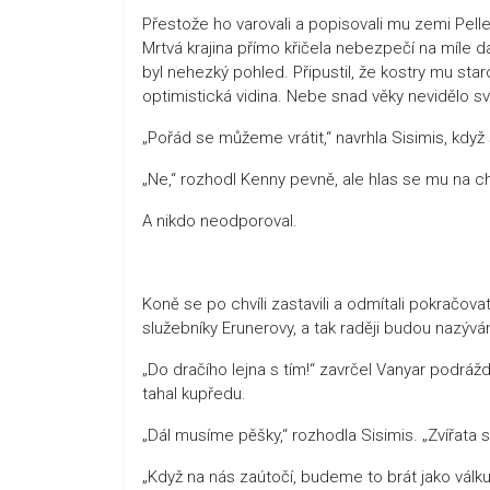
Přestože ho varovali a popisovali mu zemi Pel
Mrtvá krajina přímo křičela nebezpečí na míle dale
byl nehezký pohled. Připustil, že kostry mu star
optimistická vidina. Nebe snad věky nevidělo sv
„Pořád se můžeme vrátit,“ navrhla Sisimis, když 
„Ne,“ rozhodl Kenny pevně, ale hlas se mu na chví
A nikdo neodporoval.
Koně se po chvíli zastavili a odmítali pokračov
služebníky Erunerovy, a tak raději budou nazýván
„Do dračího lejna s tím!“ zavrčel Vanyar podráždě
tahal kupředu.
„Dál musíme pěšky,“ rozhodla Sisimis. „Zvířata s
„Když na nás zaútočí, budeme to brát jako válku,“