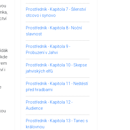
avou
Prostředník - Kapitola 7 - Šílenství
nka,
otcovo i synovo
ctví
Prostředník - Kapitola 8 - Noční
slavnost
Prostředník - Kapitola 9 -
bídák
Probuzení v Jahvi
 kde
ěrem
Prostředník - Kapitola 10 - Skepse
í i
jahviských elfů
Prostředník - Kapitola 11 - Neštěstí
e
před hradbami
Prostředník - Kapitola 12 -
Audience
ukou
Prostředník - Kapitola 13 - Tanec s
královnou