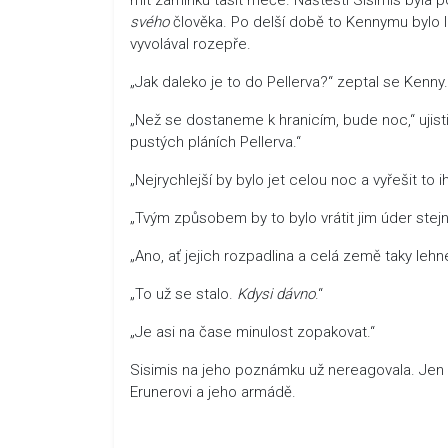
svého
člověka. Po delší době to Kennymu bylo le
vyvolával rozepře.
„Jak daleko je to do Pellerva?“ zeptal se Kenny.
„Než se dostaneme k hranicím, bude noc,“ ujistil
pustých pláních Pellerva.“
„Nejrychlejší by bylo jet celou noc a vyřešit to i
„Tvým způsobem by to bylo vrátit jim úder stej
„Ano, ať jejich rozpadlina a celá země taky leh
„To už se stalo.
Kdysi
dávno
.“
„Je asi na čase minulost zopakovat.“
Sisimis na jeho poznámku už nereagovala. Jen si
Erunerovi a jeho armádě.