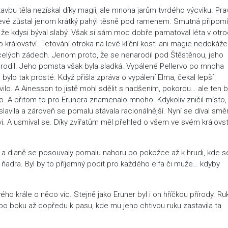
tavbu těla nezískal díky magii, ale mnoha jarům tvrdého výcviku. Pr
levé zůstal jenom krátký pahýl těsně pod ramenem. Smutná připomí
, že kdysi býval slabý. Však si sám moc dobře pamatoval léta v otro
království. Tetování otroka na levé klíční kosti ani magie nedokáže
o celých zádech. Jenom proto, že se nenarodil pod Štěstěnou, jeho
narodil. Jeho pomsta však byla sladká. Vypálené Pellervo po mnoha
 bylo tak prosté. Když přišla zpráva o vypálení Elma, čekal lepší
vilo. A Ainesson to jistě mohl sdělit s nadšením, pokorou… ale ten 
lo. A přitom to pro Erunera znamenalo mnoho. Kdykoliv zničil místo,
 slavila a zároveň se pomalu stávala racionálnější. Nyní se díval sm
vi. A usmíval se. Díky zvířatům měl přehled o všem ve svém královstv
 a dlaně se posouvaly pomalu nahoru po pokožce až k hrudi, kde s
á ňadra. Byl by to příjemný pocit pro každého elfa či muže… kdyby
ého krále o něco víc. Stejně jako Eruner byl i on hříčkou přírody. R
 po boku až dopředu k pasu, kde mu jeho chtivou ruku zastavila ta