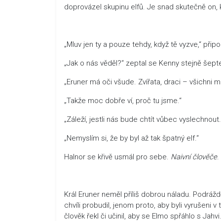
doprovázel skupinu elfů. Je snad skutečně on,
„Mluv jen ty a pouze tehdy, když tě vyzve,“ přip
„Jak o nás věděl?“ zeptal se Kenny stejně šep
„Eruner má oči všude. Zvířata, draci – všichni m
„Takže moc dobře ví, proč tu jsme.“
„Záleží, jestli nás bude chtít vůbec vyslechnout.
„Nemyslím si, že by byl až tak špatný elf.“
Halnor se křivě usmál pro sebe.
Naivní člověče
.
Král Eruner neměl příliš dobrou náladu. Podráž
chvíli probudil, jenom proto, aby byli vyrušeni
člověk řekl či učinil, aby se Elmo spřáhlo s Jahv