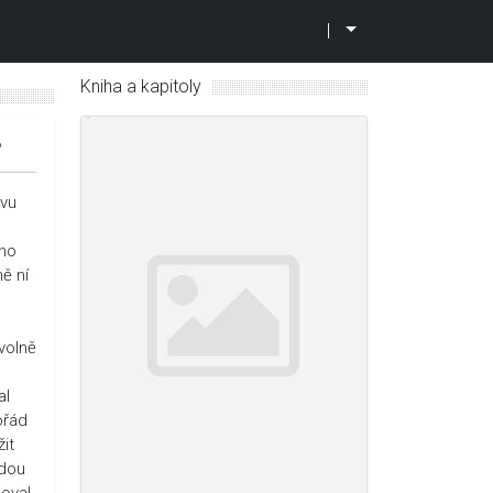
|
Kniha a kapitoly
6
rvu
vno
ě ní
volně
al
ořád
it
udou
doval