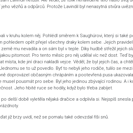
 jeho vězňů a odpůrců. Protože Lavindil byl nenasytná stvůra uvěz
pali v kruhu kolem něj. Pohlédl směrem k Saughúrovi, který si také p
sson pohledem opět přejel všechny draky kolem sebe. Jejich pravide
země mu nevadila a on sám byl v teple. Díky hudbě střežil jejich s
ějakou pitomost. Pro tento měsíc pro něj udělal víc než dost. Teď b
místa, kde jiní draci nakladli vejce. Věděl, že byl jejich čas, a chtě
ednomu se to už povedlo. Byť to nebyli jeho rodiče, tulilo se mezi
tipně doprovázel občasným chrápáním a pootevřená pusa ukazoval
musel pousmát pro sebe. Byl jeho jedinou zbývající rodinou. A i k
ečnost. Jeho hbité ruce se hodily, když bylo třeba zabíjet.
delší době vyletěla nějaká dračice a odplivla si. Nejspíš snesla p
prázdnoty.
ďat již brzy uvidí, než se pomalu také odevzdal říši snů.