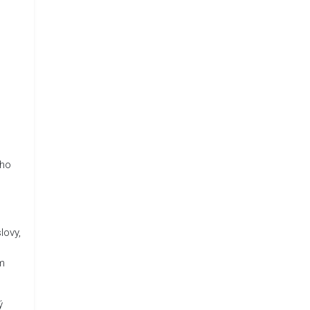
 ho
lovy,
ím
ý