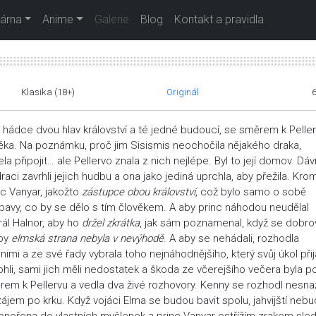
árna
Anime
Galerie
Blog
Kontakt a pravidla
Klasika (18+)
Originál
 hádce dvou hlav království a té jedné budoucí, se směrem k Pelle
ověka. Na poznámku, proč jim Sisismis neochočila nějakého draka,
a připojit… ale Pellervo znala z nich nejlépe. Byl to její domov. Dá
i zavrhli jejich hudbu a ona jako jediná uprchla, aby přežila. Krom
c Vanyar, jakožto
zástupce obou království
, což bylo samo o sobě
bavy, co by se dělo s tím člověkem. A aby princ náhodou neudělal
erál Halnor, aby ho
držel zkrátka
, jak sám poznamenal, když se dobro
aby
elmská strana nebyla v nevýhodě
. A aby se nehádali, rozhodla
 nimi a ze své řady vybrala toho nejnáhodnějšího, který svůj úkol přij
ohli, sami jich měli nedostatek a škoda ze včerejšího večera byla p
ěrem k Pellervu a vedla dva živé rozhovory. Kenny se rozhodl nesnaž
 navzájem po krku. Když vojáci Elma se budou bavit spolu, jahvijští neb
ponořena do vlastních myšlenek a princ Vanyar ostřížím zrakem sle