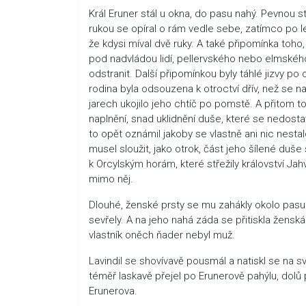
Král Eruner stál u okna, do pasu nahý. Pevnou s
rukou se opíral o rám vedle sebe, zatímco po 
že kdysi míval dvě ruky. A také připomínka toho
pod nadvládou lidí, pellervského nebo elmského 
odstranit. Další připomínkou byly táhlé jizvy p
rodina byla odsouzena k otroctví dřív, než se 
jarech ukojilo jeho chtíč po pomstě. A přitom to
naplnění, snad uklidnění duše, které se nedosta
to opět oznámil jakoby se vlastně ani nic nesta
musel sloužit, jako otrok, část jeho šílené duše
k Orcylským horám, které střežily království Jah
mimo něj.
Dlouhé, ženské prsty se mu zahákly okolo pasu
sevřely. A na jeho nahá záda se přitiskla žensk
vlastník oněch ňader nebyl muž.
Lavindil se shovívavě pousmál a natiskl se na sv
téměř laskavě přejel po Erunerově pahýlu, dolů
Erunerova.