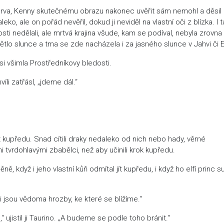
lerva, Kenny skutečnému obrazu nakonec uvěřit sám nemohl a děsil 
ko, ale on pořád nevěřil, dokud ji neviděl na vlastní oči z blízka. I t
osti nedělali, ale mrtvá krajina všude, kam se podíval, nebyla zrovna
ětlo slunce a tma se zde nacházela i za jasného slunce v Jahvi či 
si všimla Prostředníkovy bledosti.
li zatřásl, „jdeme dál.“
at kupředu. Snad cítili draky nedaleko od nich nebo hady, věrné
i tvrdohlavými zbabělci, než aby učinili krok kupředu.
ně, když i jeho vlastní kůň odmítal jít kupředu, i když ho elfí princ s
i jsou vědoma hrozby, ke které se blížíme.“
 ujistil ji Taurino. „A budeme se podle toho bránit.“