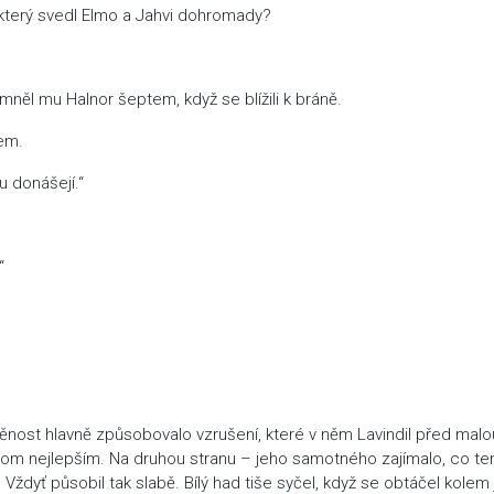
 který svedl Elmo a Jahvi dohromady?
omněl mu Halnor šeptem, když se blížili k bráně.
tem.
u donášejí.“
“
děnost hlavně způsobovalo vzrušení, které v něm Lavindil před malo
 v tom nejlepším. Na druhou stranu – jeho samotného zajímalo, co te
i. Vždyť působil tak slabě. Bílý had tiše syčel, když se obtáčel kolem