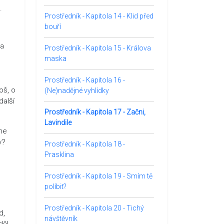
.
Prostředník - Kapitola 14 - Klid před
bouří
 a
Prostředník - Kapitola 15 - Králova
maska
Prostředník - Kapitola 16 -
oš, o
(Ne)nadějné vyhlídky
další
Prostředník - Kapitola 17 - Začni,
Lavindile
ene
v?
Prostředník - Kapitola 18 -
Prasklina
Prostředník - Kapitola 19 - Smím tě
políbit?
Prostředník - Kapitola 20 - Tichý
d,
návštěvník
děl.