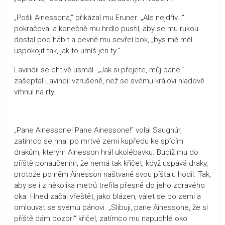
„Pošli Ainessona,“ přikázal mu Eruner. „Ale nejdřív…“
pokračoval a konečně mu hrdlo pustil, aby se mu rukou
dostal pod hábit a pevně mu sevřel bok, „bys mě měl
uspokojit tak, jak to umíš jen ty.“
Lavindil se chtivě usmál. „Jak si přejete, můj pane,“
zašeptal Lavindil vzrušeně, než se svému královi hladově
vrhnul na rty.
„Pane Ainessone! Pane Ainessone!“ volal Saughúr,
zatímco se hnal po mrtvé zemi kupředu ke spícím
drakům, kterým Ainesson hrál ukolébavku. Budiž mu do
příště ponaučením, že nemá tak křičet, když uspává draky,
protože po něm Ainesson naštvaně svou píšťalu hodil. Tak,
aby se i z několika metrů trefila přesně do jeho zdravého
oka. Hned začal vřeštět, jako blázen, válet se po zemi a
omlouvat se svému pánovi. „Slibuji, pane Ainessone, že si
příště dám pozor!“ křičel, zatímco mu napuchlé oko