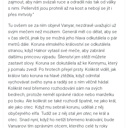
zajmout, aby nám svázali ruce a odradili nás tak od války
s nimi. Pellervští jsou prohnilí až na kost a nebojí se jít i
přes mrtvoly.“
Tu ovšem se za ním objevil Vanyar, nezdravě uvažující už
svým mečem než mozkem. Generál měl co dělat, aby se
v čas skrčil, jinak by se možná jeho hlava odkutálela o pár
metrů dále. Koruna elmského království se odkutálela
stranou, když Halnor vytasil své meče, aby zabránil
dalšímu princovu výpadu. Šílenství jen stěží můžete
zastavit slovy. Koruna se dokutálela až ke Kennymu, který
ji pomalu zvedl. Po hrotech přejel prsty. Kolikrát viděl, jak
královi tato koruna na hlavě ztěžkla, když odmítal
vychovávat svého syna a raději se s ním věčně hádal.
Kolikrát nesl břemeno rozhodování sám na svých
bedrech, protože neměl správné rádce nebo manželku
po boku. Ale kolikrát se také rozhodl špatně, ne jako král,
ale jako otec. Když mu sebrali korunu, udělali z něj
obyčejného elfa. Tudíž se z něj stal
jen otec
, ne král a
otec. Snad nyní, když ho netíží břemeno kralování, bude
Vanyarovi tím správným otcem, kterého celé ty roky