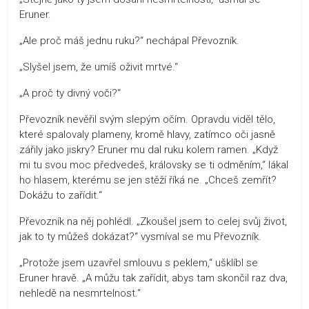
Eruner.
„Ale proč máš jednu ruku?“ nechápal Převozník.
„Slyšel jsem, že umíš oživit mrtvé.“
„A proč ty divný voči?“
Převozník nevěřil svým slepým očím. Opravdu viděl tělo,
které spalovaly plameny, kromě hlavy, zatímco oči jasně
zářily jako jiskry? Eruner mu dal ruku kolem ramen. „Když
mi tu svou moc předvedeš, královsky se ti odměním,“ lákal
ho hlasem, kterému se jen stěží říká ne. „Chceš zemřít?
Dokážu to zařídit.“
Převozník na něj pohlédl. „Zkoušel jsem to celej svůj život,
jak to ty můžeš dokázat?“ vysmíval se mu Převozník.
„Protože jsem uzavřel smlouvu s peklem,“ ušklíbl se
Eruner hravě. „A můžu tak zařídit, abys tam skončil raz dva,
nehledě na nesmrtelnost.“