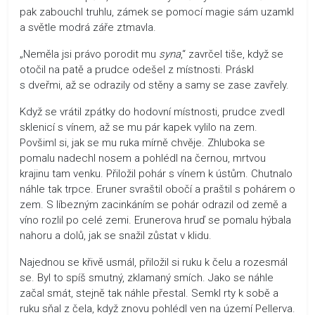
pak zabouchl truhlu, zámek se pomocí magie sám uzamkl
a světle modrá záře ztmavla.
„Neměla jsi právo porodit mu
syna
,“ zavrčel tiše, když se
otočil na patě a prudce odešel z místnosti. Práskl
s dveřmi, až se odrazily od stěny a samy se zase zavřely.
Když se vrátil zpátky do hodovní místnosti, prudce zvedl
sklenicí s vínem, až se mu pár kapek vylilo na zem.
Povšiml si, jak se mu ruka mírně chvěje. Zhluboka se
pomalu nadechl nosem a pohlédl na černou, mrtvou
krajinu tam venku. Přiložil pohár s vínem k ústům. Chutnalo
náhle tak trpce. Eruner svraštil obočí a praštil s pohárem o
zem. S líbezným zacinkáním se pohár odrazil od země a
víno rozlil po celé zemi. Erunerova hruď se pomalu hýbala
nahoru a dolů, jak se snažil zůstat v klidu.
Najednou se křivě usmál, přiložil si ruku k čelu a rozesmál
se. Byl to spíš smutný, zklamaný smích. Jako se náhle
začal smát, stejně tak náhle přestal. Semkl rty k sobě a
ruku sňal z čela, když znovu pohlédl ven na území Pellerva.