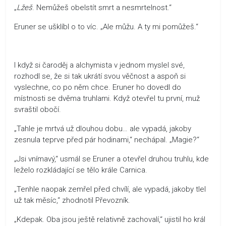
„
Lžeš
. Nemůžeš obelstít smrt a nesmrtelnost.“
Eruner se ušklíbl o to víc. „Ale můžu. A ty mi pomůžeš.“
I když si čaroděj a alchymista v jednom myslel své,
rozhodl se, že si tak ukrátí svou věčnost a aspoň si
vyslechne, co po něm chce. Eruner ho dovedl do
místnosti se dvěma truhlami. Když otevřel tu první, muž
svraštil obočí.
„Tahle je mrtvá už dlouhou dobu… ale vypadá, jakoby
zesnula teprve před pár hodinami,“ nechápal. „Magie?“
„Jsi vnímavý,“ usmál se Eruner a otevřel druhou truhlu, kde
leželo rozkládající se tělo krále Carnica.
„Tenhle naopak zemřel před chvílí, ale vypadá, jakoby tlel
už tak měsíc,“ zhodnotil Převozník.
„Kdepak. Oba jsou ještě relativně zachovalí,“ ujistil ho král