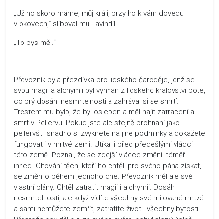
„Už ho skoro máme, můj králi, brzy ho k vám dovedu
v okovech,“ sliboval mu Lavindil.
„To bys měl.“
Převozník byla přezdívka pro lidského čaroděje, jenž se
svou magií a alchymií byl vyhnán z lidského království poté,
co prý dosáhl nesmrtelnosti a zahrával si se smrtí.
Trestem mu bylo, že byl oslepen a měl najít zatracení a
smrt v Pellervu. Pokud jste ale stejně prohnaní jako
pellervští, snadno si zvyknete na jiné podmínky a dokážete
fungovat i v mrtvé zemi. Utíkal i před předešlými vládci
této země. Poznal, že se zdejší vládce změnil téměř
ihned. Chování těch, kteří ho chtěli pro svého pána získat,
se změnilo během jednoho dne. Převozník měl ale své
vlastní plány. Chtěl zatratit magii i alchymii. Dosáhl
nesmrtelnosti, ale když vidíte všechny své milované mrtvé
a sami nemůžete zemřít, zatratíte život i všechny bytosti.