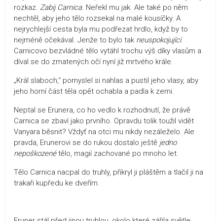
rozkaz.
Zabij Carnica
. Neřekl mu jak. Ale také po něm
nechtěl, aby jeho tělo rozsekal na malé kousíčky. A
nejrychlejší cesta byla mu podřezat hrdlo, když by to
nejméně očekával. Jenže to bylo tak
neuspokojující
.
Carnicovo bezvládné tělo vytáhl trochu výš díky vlasům a
díval se do zmatených očí nyní již mrtvého krále.
„Král slaboch,“ pomyslel si nahlas a pustil jeho vlasy, aby
jeho horní část těla opět ochabla a padla k zemi.
Neptal se Erunera, co ho vedlo k rozhodnutí, že právě
Carnica se zbaví jako prvního. Opravdu tolik toužil vidět
Vanyara běsnit? Vždyť na otci mu nikdy nezáleželo. Ale
pravda, Erunerovi se do rukou dostalo ještě
jedno
nepoškozené
tělo, magií zachované po mnoho let.
Tělo Carnica nacpal do truhly, přikryl ji pláštěm a tlačil ji na
trakaři kupředu ke dveřím.
Eruner stál před jinou truhlou, okolo které zářila světle