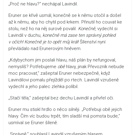
„Proč ne hlavu?“ nechápal Lavindil.
Eruner se křivě usmál, konečně se k němu otočil a došel
až k němu, aby ho chytil pod krkem. Přinutil ho couvat ke
stolu, než ho na něj surově povalil.
Konečně
, vydechl si
Lavindil v duchu,
konečně má zase ten správný pohled
v očích! Konečně je to opět můj král
! Šílenství nyní
převládalo nad Erunerovým hněvem.
„Kdybychom jim poslali hlavu, náš plán by nefungoval,
nemyslíš? Potřebujeme
obě
hlavy, jinak Převozník nebude
moc pracovat,“ zašeptal Eruner nebezpečně, když
Lavindilovi pomalu přejížděl po rtech. Lavindil vzrušeně
vydechl a jeho palec zlehka políbil.
„Stačí těla,“ zašeptal bez dechu Lavindil a přivřel oči.
Eruner mu stiskl hrdlo o něco silněji. „Potřebuji obě jejich
hlavy. Čím víc budou trpět, tím sladší má pomsta bude,“
usmíval se Eruner šíleně.
„Správně,“ souhlasil Lavindil vzrušeným hlasem.