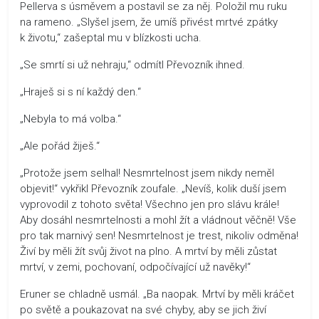
Pellerva s úsměvem a postavil se za něj. Položil mu ruku
na rameno. „Slyšel jsem, že umíš přivést mrtvé zpátky
k životu,“ zašeptal mu v blízkosti ucha.
„Se smrtí si už nehraju,“ odmítl Převozník ihned.
„Hraješ si s ní každý den.“
„Nebyla to má volba.“
„Ale pořád žiješ.“
„Protože jsem selhal! Nesmrtelnost jsem nikdy neměl
objevit!“ vykřikl Převozník zoufale. „Nevíš, kolik duší jsem
vyprovodil z tohoto světa! Všechno jen pro slávu krále!
Aby dosáhl nesmrtelnosti a mohl žít a vládnout věčně! Vše
pro tak marnivý sen! Nesmrtelnost je trest, nikoliv odměna!
Živí by měli žít svůj život na plno. A mrtví by měli zůstat
mrtví, v zemi, pochovaní, odpočívající už navěky!“
Eruner se chladně usmál. „Ba naopak. Mrtví by měli kráčet
po světě a poukazovat na své chyby, aby se jich živí