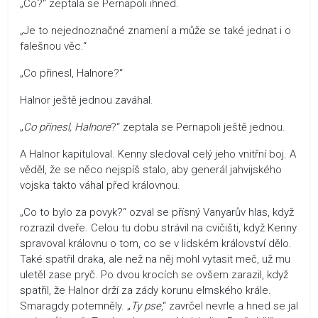
„Co?“ zeptala se Pernapoli ihned.
„Je to nejednoznačné znamení a může se také jednat i o
falešnou věc.“
„Co přinesl, Halnore?“
Halnor ještě jednou zaváhal.
„
Co přinesl, Halnore
?“ zeptala se Pernapoli ještě jednou.
A Halnor kapituloval. Kenny sledoval celý jeho vnitřní boj. A
věděl, že se něco nejspíš stalo, aby generál jahvijského
vojska takto váhal před královnou.
„Co to bylo za povyk?“ ozval se přísný Vanyarův hlas, když
rozrazil dveře. Celou tu dobu strávil na cvičišti, když Kenny
spravoval královnu o tom, co se v lidském království dělo.
Také spatřil draka, ale než na něj mohl vytasit meč, už mu
uletěl zase pryč. Po dvou krocích se ovšem zarazil, když
spatřil, že Halnor drží za zády korunu elmského krále.
Smaragdy potemněly. „
Ty
pse
,“ zavrčel nevrle a hned se jal