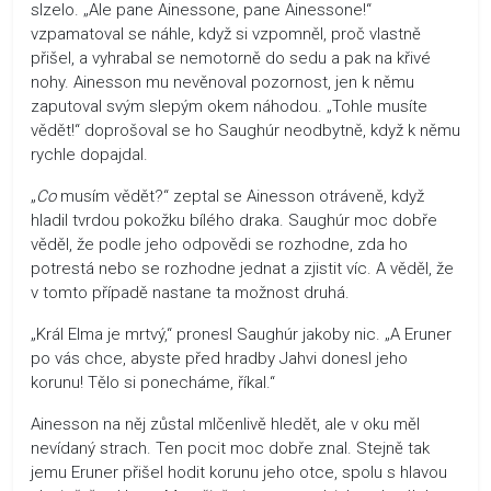
slzelo. „Ale pane Ainessone, pane Ainessone!“
vzpamatoval se náhle, když si vzpomněl, proč vlastně
přišel, a vyhrabal se nemotorně do sedu a pak na křivé
nohy. Ainesson mu nevěnoval pozornost, jen k němu
zaputoval svým slepým okem náhodou. „Tohle musíte
vědět!“ doprošoval se ho Saughúr neodbytně, když k němu
rychle dopajdal.
„
Co
musím vědět?“ zeptal se Ainesson otráveně, když
hladil tvrdou pokožku bílého draka. Saughúr moc dobře
věděl, že podle jeho odpovědi se rozhodne, zda ho
potrestá nebo se rozhodne jednat a zjistit víc. A věděl, že
v tomto případě nastane ta možnost druhá.
„Král Elma je mrtvý,“ pronesl Saughúr jakoby nic. „A Eruner
po vás chce, abyste před hradby Jahvi donesl jeho
korunu! Tělo si ponecháme, říkal.“
Ainesson na něj zůstal mlčenlivě hledět, ale v oku měl
nevídaný strach. Ten pocit moc dobře znal. Stejně tak
jemu Eruner přišel hodit korunu jeho otce, spolu s hlavou