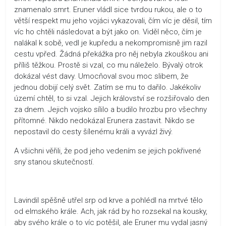
znamenalo smrt. Eruner vládl sice tvrdou rukou, ale o to
větší respekt mu jeho vojáci vykazovali, čím víc je děsil, tím
víc ho chtěli následovat a být jako on. Viděl něco, čím je
nalákal k sobě, vedl je kupředu a nekompromisně jim razil
cestu vpřed. Žádná překážka pro něj nebyla zkouškou ani
příliš těžkou. Prostě si vzal, co mu náleželo. Bývalý otrok
dokázal vést davy. Umocňoval svou moc slibem, že
jednou dobijí celý svět. Zatím se mu to dařilo. Jakékoliv
území chtěl, to si vzal. Jejich království se rozšiřovalo den
za dnem. Jejich vojsko sílilo a budilo hrozbu pro všechny
přítomné. Nikdo nedokázal Erunera zastavit. Nikdo se
nepostavil do cesty šílenému králi a vyvázl živý.
A všichni věřili, že pod jeho vedením se jejich pokřivené
sny stanou skutečností.
Lavindil spěšně utřel srp od krve a pohlédl na mrtvé tělo
od elmského krále. Ach, jak rád by ho rozsekal na kousky,
aby svého krále o to víc potěšil, ale Eruner mu vydal jasný