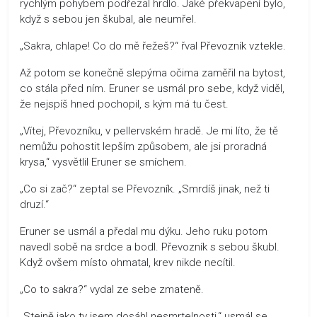
rychlým pohybem podřezal hrdlo. Jaké překvapení bylo,
když s sebou jen škubal, ale neumřel.
„Sakra, chlape! Co do mě řežeš?“ řval Převozník vztekle.
Až potom se konečně slepýma očima zaměřil na bytost,
co stála před ním. Eruner se usmál pro sebe, když viděl,
že nejspíš hned pochopil, s kým má tu čest.
„Vítej, Převozníku, v pellervském hradě. Je mi líto, že tě
nemůžu pohostit lepším způsobem, ale jsi proradná
krysa,“ vysvětlil Eruner se smíchem.
„Co si zač?“ zeptal se Převozník. „Smrdíš jinak, než ti
druzí.“
Eruner se usmál a předal mu dýku. Jeho ruku potom
navedl sobě na srdce a bodl. Převozník s sebou škubl.
Když ovšem místo ohmatal, krev nikde necítil.
„Co to sakra?“ vydal ze sebe zmateně.
„Stejně jako ty jsem dosáhl nesmrtelnosti,“ usmál se