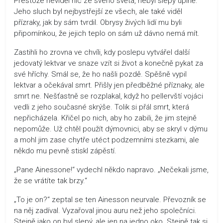
Přestože neviděl nic ze svého světa, nebyl slepý úplně.
Jeho sluch byl nejbystřejší ze všech, ale také viděl
přízraky, jak by sám tvrdil. Obrysy živých lidí mu byli
připomínkou, že jejich teplo on sám už dávno nemá mít.
Zastihli ho zrovna ve chvíli, kdy poslepu vytvářel další
jedovatý lektvar ve snaze vzít si život a konečně pykat za
své hříchy. Smál se, že ho našli pozdě. Spěšně vypil
lektvar a očekával smrt. Přišly jen předběžné příznaky, ale
smrt ne. Nešťastně se rozplakal, když ho pellervští vojáci
vedli z jeho současné skrýše. Tolik si přál smrt, která
nepřicházela. Křičel po nich, aby ho zabili, že jim stejně
nepomůže. Už chtěl použít dýmovnici, aby se skryl v dýmu
a mohl jim zase chytře utéct podzemními stezkami, ale
někdo mu pevně stiskl zápěstí.
„Pane Ainessone!“ vydechl někdo napravo. „Nečekali jsme,
že se vrátíte tak brzy.“
„To je on?“ zeptal se ten Ainesson neurvale. Převozník se
na něj zadíval. Vyzařoval jinou auru než jeho společníci.
Stejně jako on byl slepý, ale jen na jedno oko. Stejně tak si