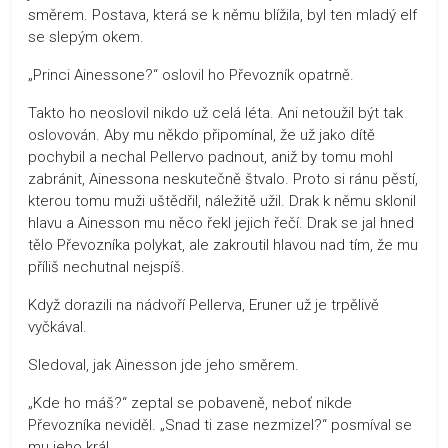
směrem. Postava, která se k němu blížila, byl ten mladý elf
se slepým okem.
„Princi Ainessone?“ oslovil ho Převozník opatrně.
Takto ho neoslovil nikdo už celá léta. Ani netoužil být tak
oslovován. Aby mu někdo připomínal, že už jako dítě
pochybil a nechal Pellervo padnout, aniž by tomu mohl
zabránit, Ainessona neskutečně štvalo. Proto si ránu pěstí,
kterou tomu muži uštědřil, náležitě užil. Drak k němu sklonil
hlavu a Ainesson mu něco řekl jejich řečí. Drak se jal hned
tělo Převozníka polykat, ale zakroutil hlavou nad tím, že mu
příliš nechutnal nejspíš.
Když dorazili na nádvoří Pellerva, Eruner už je trpělivě
vyčkával.
Sledoval, jak Ainesson jde jeho směrem.
„Kde ho máš?“ zeptal se pobaveně, neboť nikde
Převozníka neviděl. „Snad ti zase nezmizel?“ posmíval se
mu jeho král.