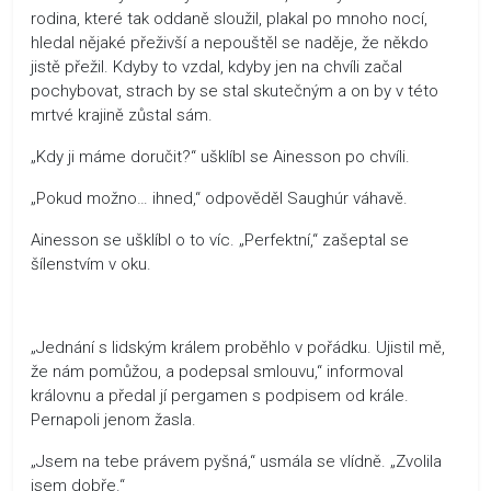
rodina, které tak oddaně sloužil, plakal po mnoho nocí,
hledal nějaké přeživší a nepouštěl se naděje, že někdo
jistě přežil. Kdyby to vzdal, kdyby jen na chvíli začal
pochybovat, strach by se stal skutečným a on by v této
mrtvé krajině zůstal sám.
„Kdy ji máme doručit?“ ušklíbl se Ainesson po chvíli.
„Pokud možno… ihned,“ odpověděl Saughúr váhavě.
Ainesson se ušklíbl o to víc. „Perfektní,“ zašeptal se
šílenstvím v oku.
„Jednání s lidským králem proběhlo v pořádku. Ujistil mě,
že nám pomůžou, a podepsal smlouvu,“ informoval
královnu a předal jí pergamen s podpisem od krále.
Pernapoli jenom žasla.
„Jsem na tebe právem pyšná,“ usmála se vlídně. „Zvolila
jsem dobře.“