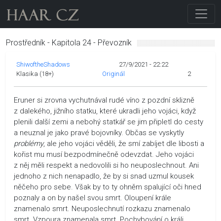
Prostředník - Kapitola 24 - Převozník
ShiwoftheShadows
27/9/2021 - 22:22
Klasika (18+)
Originál
2
Eruner si zrovna vychutnával rudé víno z pozdní sklizně
z dalekého, jižního statku, které ukradli jeho vojáci, když
plenili další zemi a nebohý statkář se jim připletl do cesty
a neuznal je jako pravé bojovníky. Občas se vyskytly
problémy
, ale jeho vojáci věděli, že smí zabíjet dle libosti a
kořist mu musí bezpodmínečně odevzdat. Jeho vojáci
z něj měli respekt a nedovolili si ho neuposlechnout. Ani
jednoho z nich nenapadlo, že by si snad uzmul kousek
něčeho pro sebe. Však by to ty ohněm spalující oči hned
poznaly a on by našel svou smrt. Oloupení krále
znamenalo smrt. Neuposlechnutí rozkazu znamenalo
smrt. Vzpoura znamenala smrt. Pochybování o králi