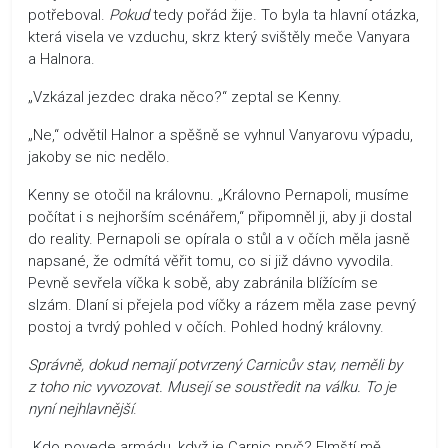
potřeboval.
Pokud
tedy pořád žije. To byla ta hlavní otázka,
která visela ve vzduchu, skrz který svištěly meče Vanyara
a Halnora.
„Vzkázal jezdec draka něco?“ zeptal se Kenny.
„Ne,“ odvětil Halnor a spěšně se vyhnul Vanyarovu výpadu,
jakoby se nic nedělo.
Kenny se otočil na královnu. „Královno Pernapoli, musíme
počítat i s nejhorším scénářem,“ připomněl ji, aby ji dostal
do reality. Pernapoli se opírala o stůl a v očích měla jasně
napsané, že odmítá věřit tomu, co si již dávno vyvodila.
Pevně sevřela víčka k sobě, aby zabránila blížícím se
slzám. Dlaní si přejela pod víčky a rázem měla zase pevný
postoj a tvrdý pohled v očích. Pohled hodný královny.
Správně, dokud nemají potvrzený Carnicův stav, neměli by
z toho nic vyvozovat. Musejí se soustředit na válku. To je
nyní nejhlavnější
.
„Kdo povede armádu, když je Carnic pryč? Elmští mě