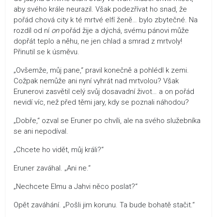
aby svého krále neurazil. Však podezřívat ho snad, že
pořád chová city k té mrtvé elfí ženě… bylo zbytečné. Na
rozdíl od ní
on
pořád žije a dýchá, svému pánovi může
dopřát teplo a něhu, ne jen chlad a smrad z mrtvoly!
Přinutil se k úsměvu.
„Ovšemže, můj pane,“ pravil konečně a pohlédl k zemi.
Cožpak nemůže ani nyní vyhrát nad mrtvolou? Však
Erunerovi zasvětil celý svůj dosavadní život… a on pořád
nevidí víc, než před těmi jary, kdy se poznali náhodou?
„Dobře,“ ozval se Eruner po chvíli, ale na svého služebníka
se ani nepodíval.
„Chcete ho vidět, můj králi?“
Eruner zaváhal. „Ani ne.“
„Nechcete Elmu a Jahvi něco poslat?“
Opět zaváhání. „Pošli jim korunu. Ta bude bohatě stačit.“