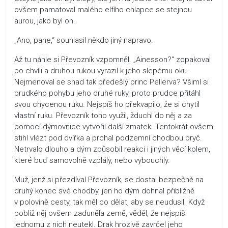
ovšem pamatoval malého elfího chlapce se stejnou
aurou, jako byl on.
„Ano, pane,“ souhlasil někdo jiný napravo.
Až tu náhle si Převozník vzpomněl. „Ainesson?“ zopakoval
po chvíli a druhou rukou vyrazil k jeho slepému oku.
Nejmenoval se snad tak předešlý princ Pellerva? Všiml si
prudkého pohybu jeho druhé ruky, proto prudce přitáhl
svou chycenou ruku. Nejspíš ho překvapilo, že si chytil
vlastní ruku. Převozník toho využil, žduchl do něj a za
pomocí dýmovnice vytvořil další zmatek. Tentokrát ovšem
stihl vlézt pod dvířka a prchal podzemní chodbou pryč.
Netrvalo dlouho a dým způsobil reakci i jiných věcí kolem,
které buď samovolně vzplály, nebo vybouchly.
Muž, jenž si přezdíval Převozník, se dostal bezpečně na
druhý konec své chodby, jen ho dým dohnal přibližně
v polovině cesty, tak měl co dělat, aby se neudusil. Když
poblíž něj ovšem zaduněla země, věděl, že nejspíš
jednomu z nich neutekl. Drak hrozivě zavrčel jeho