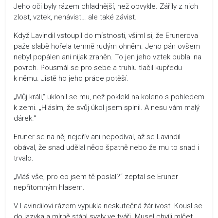
Jeho oči byly rázem chladnější, než obvykle. Zářily z nich
zlost, vztek, nenávist… ale také závist.
Když Lavindil vstoupil do místnosti, všiml si, že Erunerova
paže slabě hořela temně rudým ohněm. Jeho pán ovšem
nebyl popálen ani nijak zraněn. To jen jeho vztek bublal na
povrch. Pousmál se pro sebe a truhlu tlačil kupředu
k němu. Jistě ho jeho práce potěší.
„Můj králi,“ uklonil se mu, než poklekl na koleno s pohledem
k zemi. „Hlásím, že svůj úkol jsem splnil. A nesu vám malý
dárek.“
Eruner se na něj nejdřív ani nepodíval, až se Lavindil
obával, že snad udělal něco špatně nebo že mu to snad i
trvalo.
„Máš vše, pro co jsem tě poslal?“ zeptal se Eruner
nepřítomným hlasem.
V Lavindilovi rázem vypukla neskutečná žárlivost. Kousl se
do jazyka a mírně stáhl svaly ve tváři. Musel chvíli mlčet,