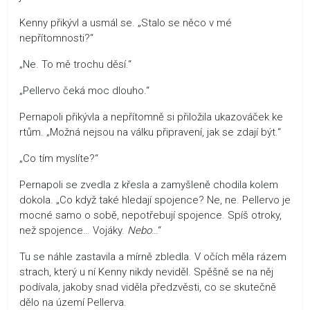
Kenny přikývl a usmál se. „Stalo se něco v mé
nepřítomnosti?“
„Ne. To mě trochu děsí.“
„Pellervo čeká moc dlouho.“
Pernapoli přikývla a nepřítomně si přiložila ukazováček ke
rtům. „Možná nejsou na válku připravení, jak se zdají být.“
„Co tím myslíte?“
Pernapoli se zvedla z křesla a zamyšleně chodila kolem
dokola. „Co když také hledají spojence? Ne, ne. Pellervo je
mocné samo o sobě, nepotřebují spojence. Spíš otroky,
než spojence… Vojáky.
Nebo
…“
Tu se náhle zastavila a mírně zbledla. V očích měla rázem
strach, který u ní Kenny nikdy neviděl. Spěšně se na něj
podívala, jakoby snad viděla předzvěsti, co se skutečně
dělo na území Pellerva.