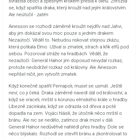
svraštila obočí a spěšným krokem přešla k oknu. Zhrozila
se, když spatřila draka, který kroužil nad jejím královstvím.
Ale neútočil -
zatím
.
Ainesson se rozhodl záměrně kroužit nejdřív nad Jahvi,
aby jim dokázal svou moc pouze s jedním drakem.
Nezaútočí. Věděl to. Nebudou riskovat stejnou zkázu,
která potkala Elmo. Užíval si zmatek, strach a křik elfů pod
sebou. Pozoroval stráže na hradbách. Věděl, že
nezaútočí. Generál Halnor jim doposud nevydal rozkaz,
protože neobdržel rozkaz od královny. Ale Ainesson
nepřišel ničit, jen vytvořit zmatek.
Když konečně spatřil Pernapoli, musel se usmát. Ještě
neví, co ji čeká. Draka záměrně navedl dál od království, a
když se vraceli, mrštil s korunou elmského krále o hradby.
Líbezně zacinkala, když se odrazila od dřeva a poté
dopadla na zem. Vojáci hlásili, že útočník něco mrštil o
bránu. Ale nic se nedělo, zatímco drak mizel v dáli.
Generál Halnor nedůvěřivě nahlédl přes hradby. Dole se
něco blýskalo. Rozhodl se otevřít bránu a zkontrolovat to