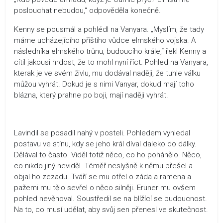
poslouchat nebudou,“ odpověděla konečně.
Kenny se pousmál a pohlédl na Vanyara. „Myslím, že tady
máme ucházejícího příštího vůdce elmského vojska. A
následníka elmského trůnu, budoucího krále,“ řekl Kenny a
cítil jakousi hrdost, že to mohl nyní říct. Pohled na Vanyara,
kterak je ve svém živlu, mu dodával naději, že tuhle válku
můžou vyhrát. Dokud je s nimi Vanyar, dokud mají toho
blázna, který prahne po boji, mají naději vyhrát.
Lavindil se posadil nahý v posteli. Pohledem vyhledal
postavu ve stínu, kdy se jeho král díval daleko do dálky.
Dělával to často. Viděl totiž něco, co ho pohánělo. Něco,
co nikdo jiný neviděl. Téměř neslyšně k němu přešel a
objal ho zezadu. Tváří se mu otřel o záda a ramena a
pažemi mu tělo sevřel o něco silněji. Eruner mu ovšem
pohled nevěnoval. Soustředil se na blížící se budoucnost.
Na to, co musí udělat, aby svůj sen přenesl ve skutečnost.