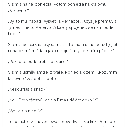
Sisimis na něj pohlédla. Potom pohlédla na královnu.
„Královno?“
„Byl to můj nápad,“ vysvětlila Pernapoli. „Když je přemluvíš
ty, nestihne to Pellervo. A každý spojenec se nám bude
hodit.“
Sisimis se sarkasticky usmála. „To mám snad použít jejich
nenarozená mláďata jako rukojmí, aby se k nám přidali?“
„Pokud to bude třeba, pak ano.“
Sisimis úsměv zmizel z tváře. Pohlédla k zemi. „Rozumím,
královno,“ zašeptala poté.
„Nesouhlasíš snad?“
„Ne… Pro vítězství Jahvi a Elma udělám cokoliv.“
„Vyraz, co nejdřív.“
Tu se náhle z nádvoří ozval převeliký hluk a křik. Pernapoli