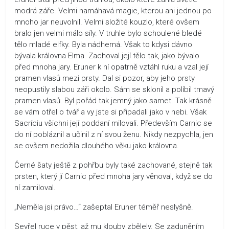
modrá záře. Velmi namáhavá magie, kterou ani jednou po
mnoho jar neuvolnil. Velmi složité kouzlo, které ovšem
bralo jen velmi málo síly. V truhle bylo schoulené bledé
tělo mladé elfky. Byla nádherná. Však to kdysi dávno
bývala královna Elma. Zachoval její tělo tak, jako bývalo
před mnoha jary. Eruner k ní opatrně vztáhl ruku a vzal její
pramen vlasů mezi prsty. Dal si pozor, aby jeho prsty
neopustily slabou záři okolo. Sám se sklonil a políbil tmavý
pramen vlasů. Byl pořád tak jemný jako samet. Tak krásně
se vám otřel o tvář a vy jste si připadali jako v nebi. Však
Sacríciu všichni její poddaní milovali. Především Carnic se
do ní pobláznil a učinil z ní svou ženu. Nikdy nezpychla, jen
se ovšem nedožila dlouhého věku jako královna.
Černé šaty ještě z pohřbu byly také zachované, stejně tak
prsten, který jí Carnic před mnoha jary věnoval, když se do
ní zamiloval.
„Neměla jsi právo…“ zašeptal Eruner téměř neslyšně.
Sevřel ruce v pěst, až mu klouby zbělely. Se zaduněním