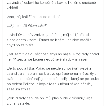
„Lavindile,“ oslovil ho konečně a Lavindil k němu unešeně
vzhlédl.
„Ano, můj králi?“ zeptal se oddaně.
„Už jste našli
Převozníka
?“
Lavindilův úsměv zmizel. „Ještě ne, můj králi,“ přiznal
s pohledem k zemi. Eruner se k němu prudce otočil a
chytil ho za tváře.
„Dal jsem ti celou věčnost, abys ho našel. Proč tady pořád
není?“ zeptal se Eruner nedočkavě zhrublým hlasem.
„Je to podlá liška. Pořád se někde schovává,“ vysvětlil
Lavindil, ale nebránil se královu oprávněnému hněvu. Bylo
ovšem nemožné najít jednoho čaroděje, který se potloukal
po celém Pellervu a kdykoliv se k němu někdo přiblížil,
zase jim zmizel.
„Pokud tady nebude on, můj plán bude k ničemu,“ vrčel
Eruner vztekle.