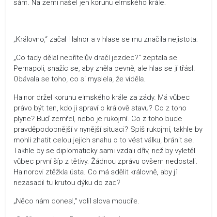
sám. Na zemi našel jen korunu elmského krále.
„Královno,“ začal Halnor a v hlase se mu značila nejistota.
„Co tady dělal nepřítelův dračí jezdec?“ zeptala se
Pernapoli, snažíc se, aby zněla pevně, ale hlas se jí třásl.
Obávala se toho, co si myslela, že viděla.
Halnor držel korunu elmského krále za zády. Má vůbec
právo být ten, kdo ji spraví o králově stavu? Co z toho
plyne? Buď zemřel, nebo je rukojmí. Co z toho bude
pravděpodobnější v nynější situaci? Spíš rukojmí, takhle by
mohli zhatit celou jejich snahu o to vést válku, bránit se.
Takhle by se diplomaticky sami vzdali dřív, než by vyletěl
vůbec první šíp z tětivy. Žádnou zprávu ovšem nedostali.
Halnorovi ztěžkla ústa. Co má sdělit královně, aby jí
nezasadil tu krutou dýku do zad?
„Něco nám donesl,“ volil slova moudře.