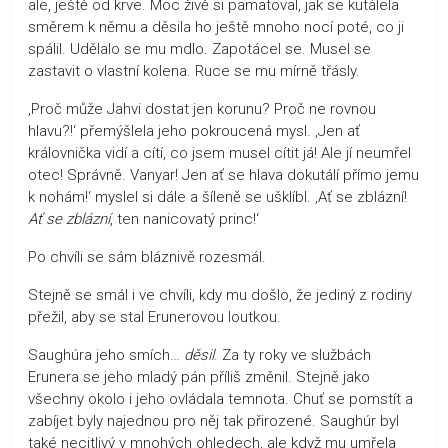
ale, ještě od krve. Moc živě si pamatoval, jak se kutálela
směrem k němu a děsila ho ještě mnoho nocí poté, co ji
spálil. Udělalo se mu mdlo. Zapotácel se. Musel se
zastavit o vlastní kolena. Ruce se mu mírně třásly.
‚Proč může Jahvi dostat jen korunu? Proč ne rovnou
hlavu?!‘ přemýšlela jeho pokroucená mysl. ‚Jen ať
královnička vidí a cítí, co jsem musel cítit já! Ale jí neumřel
otec! Správně. Vanyar! Jen ať se hlava dokutálí přímo jemu
k nohám!‘ myslel si dále a šíleně se ušklíbl. ‚Ať se zblázní!
Ať se zblázní
, ten nanicovatý princ!‘
Po chvíli se sám bláznivě rozesmál.
Stejně se smál i ve chvíli, kdy mu došlo, že jediný z rodiny
přežil, aby se stal Erunerovou loutkou.
Saughúra jeho smích…
děsil
. Za ty roky ve službách
Erunera se jeho mladý pán příliš změnil. Stejně jako
všechny okolo i jeho ovládala temnota. Chuť se pomstít a
zabíjet byly najednou pro něj tak přirozené. Saughúr byl
také necitlivý v mnohých ohledech, ale když mu umřela