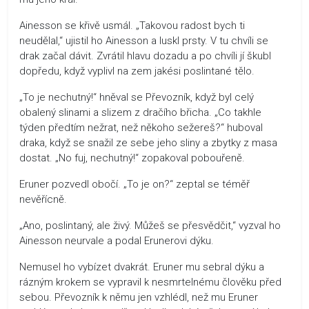
Ainesson se křivě usmál. „Takovou radost bych ti
neudělal,“ ujistil ho Ainesson a luskl prsty. V tu chvíli se
drak začal dávit. Zvrátil hlavu dozadu a po chvíli jí škubl
dopředu, když vyplivl na zem jakési poslintané tělo.
„To je nechutný!“ hněval se Převozník, když byl celý
obalený slinami a slizem z dračího břicha. „Co takhle
týden předtím nežrat, než někoho sežereš?“ huboval
draka, když se snažil ze sebe jeho sliny a zbytky z masa
dostat. „No fuj, nechutný!“ zopakoval pobouřeně.
Eruner pozvedl obočí. „To je on?“ zeptal se téměř
nevěřícně.
„Ano, poslintaný, ale živý. Můžeš se přesvědčit,“ vyzval ho
Ainesson neurvale a podal Erunerovi dýku.
Nemusel ho vybízet dvakrát. Eruner mu sebral dýku a
rázným krokem se vypravil k nesmrtelnému člověku před
sebou. Převozník k němu jen vzhlédl, než mu Eruner