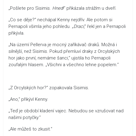
„Pošlete pro Sisimis.
Hned
!“ přikázala strážím u dveří.
„Co se děje?“ nechápal Kenny nejdřív. Ale potom si
Pernapoli všimla jeho pohledu. „
Draci
,“ řekl jen a Pernapoli
přikývla.
„Na území Pellerva je mocný zaříkávač draků. Možná i
silnější, než Sisimis. Pokud přemluví draky z Orcylských
hor jako první, nemáme šanci,“ ujistila ho Pernapoli
zoufalým hlasem. „Všichni a všechno lehne popelem.“
„Z Orcylských hor?“ zopakovala Sisimis.
„Ano,“ přikývl Kenny.
„Teď je období kladení vajec. Nebudou se vzrušovat nad
našimi potyčky.“
„Ale můžeš to zkusit.“