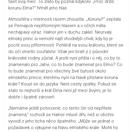
tasit svůj meč. To zlato by poznal kdykoliv. „Proč držíš
korunu Elma?“ hřměl jeho hlas.
Atmosféra v místnosti rázem zhoustla. „
Korunu
?“ zeptala
se Pernapoli nepřítomným hlasem a v očích měla
nechápavý výraz. Halnor jen v duchu zaklel. Neurvalý
elmský princ si nemohl najít vhodnější chvíli, kdy by je
poctil svou přítomností. Pohlédl na svou královnu, které se
do očí vmetlo zoufalství. Však jen bratr jí z původní
královské rodiny zůstal. A jestli nyní přišla i o něj, co by to
znamenalo pro Jahvi, co to bude znamenat pro Elmo? Co
to bude znamenat pro všechny živé bytosti okolo
elmského prince, kterému nyní na hlavě přistane koruna
krále? Kousl se do jazyka. Není cesty zpátky. Pokud se
stalo to nejhorší a král Elma není již mezi živými, je to
dobře i špatně zároveň.
„Nemáme ještě potvrzené, co tento čin od nepřítele
znamená,“ rozhodl se Halnor mluvit dřív, než si všichni
vyvodí z jeho ticha něco špatného. „Může se jednat o
požadavek o výkupné na hlavu elmského krále. Mohli ho