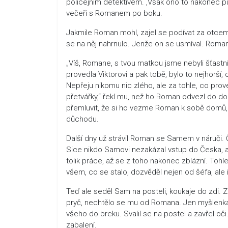
policejním detektivem. ‚Však ono to nakonec půjd
večeři s Romanem po boku.
Jakmile Roman mohl, zajel se podívat za otce
se na něj nahrnulo. Jenže on se usmíval. Roman
„Víš, Romane, s tvou matkou jsme nebyli šťastní
provedla Viktorovi a pak tobě, bylo to nejhorší,
Nepřeju nikomu nic zlého, ale za tohle, co prove
přetvářky,“ řekl mu, než ho Roman odvezl do 
přemluvit, že si ho vezme Roman k sobě domů, pr
důchodu.
Další dny už strávil Roman se Samem v náruči. Čím
Sice nikdo Samovi nezakázal vstup do Česka, av
tolik práce, až se z toho nakonec zblázní. Tohl
všem, co se stalo, dozvěděl nejen od šéfa, ale
Teď ale seděl Sam na posteli, koukaje do zdi. 
pryč, nechtělo se mu od Romana. Jen myšlenka na
všeho do breku. Svalil se na postel a zavřel o
zabalení.