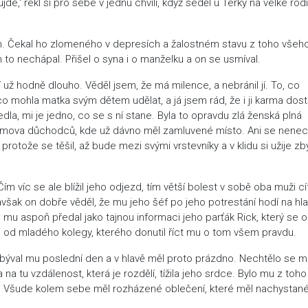
e,‘ řekl si pro sebe v jednu chvíli, když seděl u Terky na velké rod
m. Čekal ho zlomeného v depresích a žalostném stavu z toho všeho
 to nechápal. Přišel o syna i o manželku a on se usmíval.
 už hodně dlouho. Věděl jsem, že má milence, a nebránil jí. To, co
 co mohla matka svým dětem udělat, a já jsem rád, že i ji karma dosti
dla, mi je jedno, co se s ní stane. Byla to opravdu zlá ženská plná
domova důchodců, kde už dávno měl zamluvené místo. Ani se nenec
otože se těšil, až bude mezi svými vrstevníky a v klidu si užije zb
 víc se ale blížil jeho odjezd, tím větší bolest v sobě oba muži cíti
šak on dobře věděl, že mu jeho šéf po jeho potrestání hodí na hl
e mu aspoň předal jako tajnou informaci jeho parťák Rick, který se o
 i od mladého kolegy, kterého donutil říct mu o tom všem pravdu.
Zbýval mu poslední den a v hlavě měl proto prázdno. Nechtělo se 
 tu vzdálenost, která je rozdělí, tížila jeho srdce. Bylo mu z toho
či. Všude kolem sebe měl rozházené oblečení, které měl nachystan