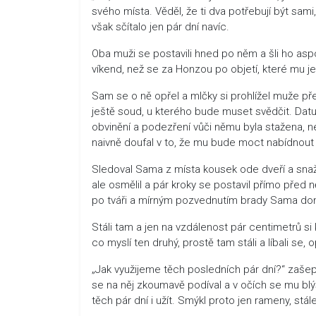
svého místa. Věděl, že ti dva potřebují být sami
však sčítalo jen pár dní navíc.
Oba muži se postavili hned po něm a šli ho asp
víkend, než se za Honzou po objetí, které mu je
Sam se o ně opřel a mlčky si prohlížel muže př
ještě soud, u kterého bude muset svědčit. Datu
obvinění a podezření vůči němu byla stažena, n
naivně doufal v to, že mu bude moct nabídnout 
Sledoval Sama z místa kousek ode dveří a snaži
ale osmělil a pár kroky se postavil přímo před n
po tváři a mírným pozvednutím brady Sama donut
Stáli tam a jen na vzdálenost pár centimetrů si ko
co myslí ten druhý, prostě tam stáli a líbali se,
„Jak využijeme těch posledních pár dní?“ zašep
se na něj zkoumavě podíval a v očích se mu blýsk
těch pár dní i užít. Smýkl proto jen rameny, stál