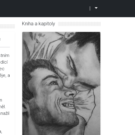
|
Kniha a kapitoly
3
stním
dící
nec
ěje, a
ím
měl.
nažil
a,