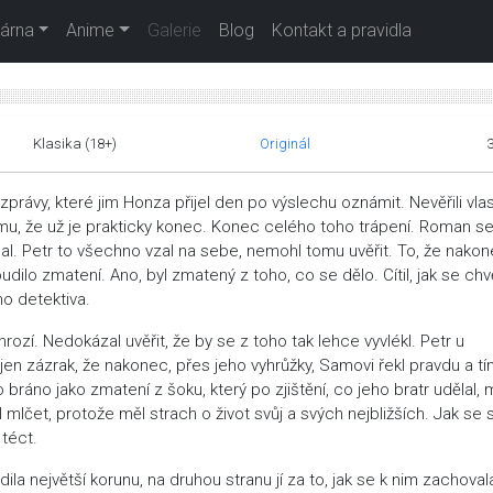
árna
Anime
Galerie
Blog
Kontakt a pravidla
Klasika (18+)
Originál
právy, které jim Honza přijel den po výslechu oznámit. Nevěřili vla
 tomu, že už je prakticky konec. Konec celého toho trápení. Roman se
l. Petr to všechno vzal na sebe, nemohl tomu uvěřit. To, že nako
dilo zmatení. Ano, byl zmatený z toho, co se dělo. Cítil, jak se chv
ho detektiva.
ozí. Nedokázal uvěřit, že by se z toho tak lehce vyvlékl. Petr u
jen zázrak, že nakonec, přes jeho vyhrůžky, Samovi řekl pravdu a t
 bráno jako zmatení z šoku, který po zjištění, co jeho bratr udělal, 
mlčet, protože měl strach o život svůj a svých nejbližších. Jak se s
 téct.
la největší korunu, na druhou stranu jí za to, jak se k nim zachoval