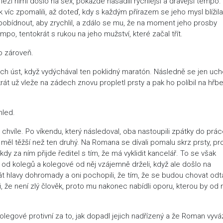
zi nimi došlo na sex, pokaždé nasadili rychlejší a dravější tempo.
 víc zpomalili, až doteď, kdy s každým přírazem se jeho mysl blížila
t pobídnout, aby zrychlil, a zdálo se mu, že na moment jeho prosby
mpo, tentokrát s rukou na jeho mužství, které začal třít.
o zároveň.
ých úst, když vydýchával ten poklidný maratón. Následně se jen uch
krát už vleže na zádech znovu propletl prsty a pak ho políbil na hřbe
hled.
 chvíle. Po víkendu, který následoval, oba nastoupili zpátky do prác
í měl těžší než ten druhý. Na Romana se dívali pomalu skrz prsty, pr
 kdy za ním přijde ředitel s tím, že má vyklidit kancelář. To se však
p od kolegů a kolegové od něj vzájemně drželi, když ale došlo na
t hlavy dohromady a oni pochopili, že tím, že se budou chovat odta
i, že není zlý člověk, proto mu nakonec nabídli oporu, kterou by od 
olegové protivní za to, jak dopadl jejich nadřízený a že Roman vyváz