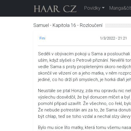
Povídky
Manga&čít
Samuel - Kapitola 16 - Rozloučení
Fini
1/3/2022 - 21:21
Seděli v obývacím pokoji u Sama a poslouchali z
uším, když slyšeli o Petrově přiznání. Nevěřili
vedle Sama s prsty propletenými skoro nedýcha
skončil ve vězení on a jeho matka, v něm rozprou
jediné, co ho drží při smyslech, je horká dlaň je
Neustále se ptal Honzy, zda mu opravdu nic nehr
výslechu dosvědčil, že byl donucen mlčet a byl 
pomohl případ uzavřít. Že všechno, co řekl, bylo
Že nebude potrestán ani za to, že Sama donutil 
být chlap, teď se toho vzdal a nechal slzy úlevy
Bylo mu sice líto matky, která tomu všemu nasadi