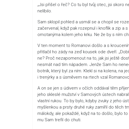
„Jsi přišel o řeč? Co tu byl tvůj otec, jsi skor
nelíbilo.
Sam sklopil pohled a usmál se a chopil se roze
začervenal, když pak rozepnul i knoflík a zip a 
omotanýma kolem jeho krku. Ne že by s ním chtěl
V ten moment to Romanovi došlo a s kroucením 
přitlačil ho zády na zeď kousek ode dveří. „Dob
ne? Proč nezapomenout na to, jak jsi ještě dost 
nesmát nad tím nápadem. Jenže Sam ho nenecha
botník, který byl za ním. Klekl si na kolena, n
i trenýrky a s úsměvem na rtech vzal Romanovo
A on se jen s údivem v očích oddával těm příj
jeho skleslé mužství v Samových ústech nabralo 
vlastní rukou. To by bylo, kdyby zvuky z jeho 
myšlenkou a prsty druhé ruky zamířil do těch tm
málokdy, ale pokaždé, když na to došlo, bylo to
mu Sam trefil do chuti.