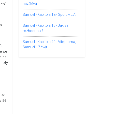
návštěva
čení
Samuel - Kapitola 18 - Spolu v L.A.
ma
Samuel - Kapitola 19 - Jak se
rozhodnout?
Samuel - Kapitola 20 - Vítej doma,
č
Samueli - Závěr
že se
a na
lhoty
a
joval
y se