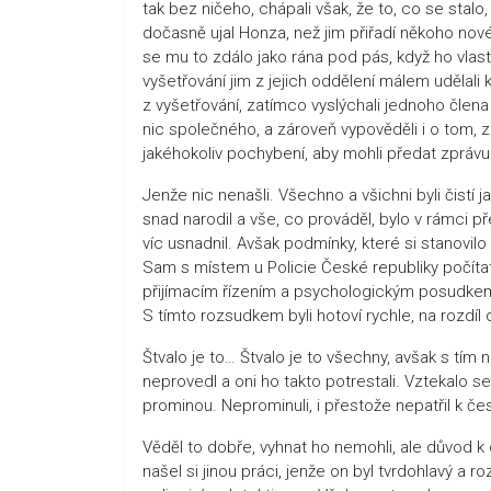
tak bez ničeho, chápali však, že to, co se stal
dočasně ujal Honza, než jim přiřadí někoho nové
se mu to zdálo jako rána pod pás, když ho vlastn
vyšetřování jim z jejich oddělení málem udělali 
z vyšetřování, zatímco vyslýchali jednoho člena 
nic společného, a zároveň vypověděli i o tom, 
jakéhokoliv pochybení, aby mohli předat zprávu
Jenže nic nenašli. Všechno a všichni byli čistí 
snad narodil a vše, co prováděl, bylo v rámci 
víc usnadnil. Avšak podmínky, které si stanovilo
Sam s místem u Policie České republiky počítat,
přijímacím řízením a psychologickým posudkem.
S tímto rozsudkem byli hotoví rychle, na rozdí
Štvalo je to… Štvalo je to všechny, avšak s tím
neprovedl a oni ho takto potrestali. Vztekalo s
prominou. Neprominuli, i přestože nepatřil k čes
Věděl to dobře, vyhnat ho nemohli, ale důvod k
našel si jinou práci, jenže on byl tvrdohlavý a 