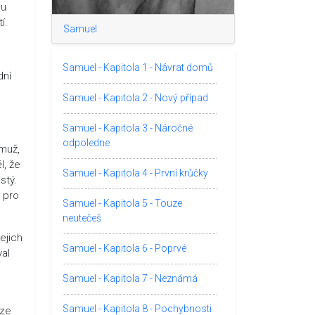
ou
í.
Samuel
Samuel - Kapitola 1 - Návrat domů
dní
Samuel - Kapitola 2 - Nový případ
Samuel - Kapitola 3 - Náročné
odpoledne
 muž,
l, že
Samuel - Kapitola 4 - První krůčky
stý.
u pro
Samuel - Kapitola 5 - Touze
neutečeš
jejich
Samuel - Kapitola 6 - Poprvé
val
Samuel - Kapitola 7 - Neznámá
Samuel - Kapitola 8 - Pochybnosti
 ze