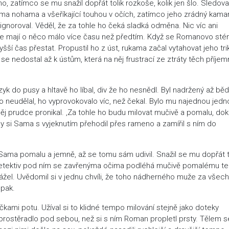
, zatímco se mu snažil dopřát tolik rozkoše, kolik jen šlo. Sledoval
ýma nohama a všeříkající touhou v očích, zatímco jeho zrádný kama
 ignoroval. Věděl, že za tohle ho čeká sladká odměna. Nic víc ani
 že mají o něco málo více času než předtím. Když se Romanovo sté
jvyšší čas přestat. Propustil ho z úst, rukama začal vytahovat jeho tri
se nedostal až k ústům, která na něj frustrací ze ztráty těch příje
k do pusy a hltavě ho líbal, div že ho nesnědl. Byl nadržený až běd
o neudělal, ho vyprovokovalo víc, než čekal. Bylo mu najednou jedn
něj prudce pronikal. ‚Za tohle ho budu milovat mučivě a pomalu, do
 kdy si Sama s vyjeknutím přehodil přes rameno a zamířil s ním do
ého Sama pomalu a jemně, až se tomu sám udivil. Snažil se mu dopřát t
jak detektiv pod ním se zavřenýma očima podléhá mučivě pomalému 
irážel. Uvědomil si v jednu chvíli, že toho nádherného muže za všech
opak.
čkami potu. Užíval si to klidné tempo milování stejně jako doteky
y prostěradlo pod sebou, než si s ním Roman propletl prsty. Tělem 