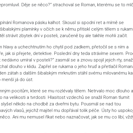
o nepromluvil. Děje se něco?“ strachoval se Roman, kterému se to ml
pínání Romanova pásku kalhot. Skousl si spodní ret a mírně se
s šibalskými plamínky v očích se k němu přitiskl celým tělem s ruka
 strávit zbytek dní v posteli, zaručeně by ale takhle mohli začít.
hlavy a uchechtnutím ho chytil pod zadkem, přetočil se s ním a
ře, jak si přejete, detektive. Poslední dny teda strávíme sexem. Pro
nedávno umíral v posteli?“ zasmál se a znovu spojil jejich rty, sna
l dlouho v klidu. Zapřel se rukama o jeho hruď a přetlačil Roman
a jeden zátah s dalším šibalským mrknutím stáhl svému milovanému ka
 menší já do úst.
emným pocitům, které se mu rozlévaly tělem. Netrvalo moc dlouho 
na velikosti a tvrdosti. Hlasitost vzdechů se snažil Roman tlumit
úst slyšel někdo na chodbě za dveřmi bytu. Pousmál se nad tou
avých vlasů, jejichž majitel mu dopřával tolik péče. Ústy ho uspoko
 něco. Ani mu nemusel říkat nebo naznačovat, jak se mu co líbí, vžd