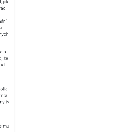
, jak
rád
nání
ko
mných
a a
o, že
kud
olik
tempu
ny ty
se mu