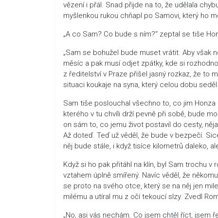
vězení i přál. Snad přijde na to, že udělala ch
myšlenkou rukou chňapl po Samovi, který ho mezi
„A co Sam? Co bude s ním?“ zeptal se tiše Hon
„Sam se bohužel bude muset vrátit. Aby však ne
měsíc a pak musí odjet zpátky, kde si rozhodnou
z ředitelství v Praze přišel jasný rozkaz, že to 
situaci koukaje na syna, který celou dobu sedě
Sam tiše poslouchal všechno to, co jim Honza po
kterého v tu chvíli drží pevně při sobě, bude 
on sám to, co jemu život postavil do cesty, něj
Až doteď. Teď už věděl, že bude v bezpečí. Sice p
něj bude stále, i když tisíce kilometrů daleko, a
Když si ho pak přitáhl na klín, byl Sam trochu v 
vztahem úplně smířený. Navíc věděl, že někomu 
se proto na svého otce, který se na něj jen mile
milému a utíral mu z očí tekoucí slzy. Zvedl Ro
„No, asi vás nechám. Co jsem chtěl říct, jsem ře