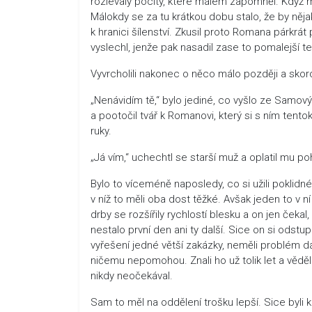
rozlévaly pocity, které málem zapomněl. Když me
Málokdy se za tu krátkou dobu stalo, že by nějak
k hranici šílenství. Zkusil proto Romana párkrá
vyslechl, jenže pak nasadil zase to pomalejší te
Vyvrcholili nakonec o něco málo později a skor
„Nenávidím tě,“ bylo jediné, co vyšlo ze Samov
a pootočil tvář k Romanovi, který si s ním tento
ruky.
„Já vím,“ uchechtl se starší muž a oplatil mu po
Bylo to víceméně naposledy, co si užili poklidné
v níž to měli oba dost těžké. Avšak jeden to v n
drby se rozšířily rychlostí blesku a on jen čekal,
nestalo první den ani ty další. Sice on si odstu
vyřešení jedné větší zakázky, neměli problém dá
ničemu nepomohou. Znali ho už tolik let a věděl
nikdy neočekával.
Sam to měl na oddělení trošku lepší. Sice byli k