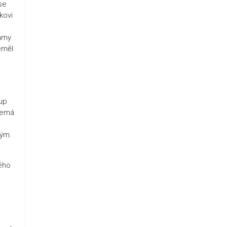
se
kovi
namy
neměl
e
tup
 nemá
lým.
lého
a