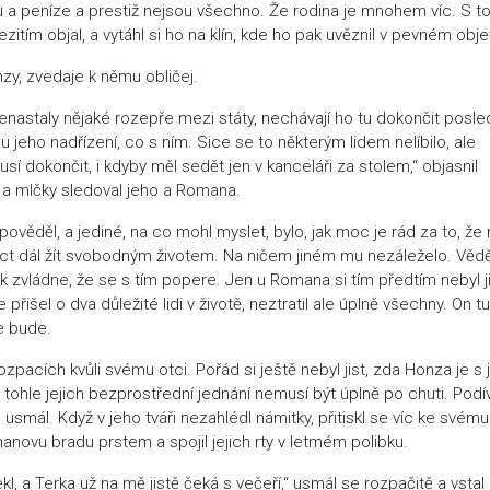
ybu a peníze a prestiž nejsou všechno. Že rodina je mnohem víc. S t
tím objal, a vytáhl si ho na klín, kde ho pak uvěznil v pevném objet
zy, zvedaje k němu obličej.
nastaly nějaké rozepře mezi státy, nechávají ho tu dokončit posle
 jeho nadřízení, co s ním. Sice se to některým lidem nelíbilo, ale
musí dokončit, i kdyby měl sedět jen v kanceláři za stolem,“ objasnil
l a mlčky sledoval jeho a Romana.
věděl, a jediné, na co mohl myslet, bylo, jak moc je rád za to, že
moct dál žít svobodným životem. Na ničem jiném mu nezáleželo. Vědě
ak zvládne, že se s tím popere. Jen u Romana si tím předtím nebyl ji
řišel o dva důležité lidi v životě, neztratil ale úplně všechny. On t
le bude.
rozpacích kvůli svému otci. Pořád si ještě nebyl jist, zda Honza je s 
tohle jejich bezprostřední jednání nemusí být úplně po chuti. Podí
 usmál. Když v jeho tváři nezahlédl námitky, přitiskl se víc ke svému
manovu bradu prstem a spojil jejich rty v letmém polibku.
kl, a Terka už na mě jistě čeká s večeří,“ usmál se rozpačitě a vstal