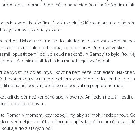
, proto tomu nebránil. Sice měli o něco více času než předtím, i tak
oň odprovodit ke dveřím. Chvilku spolu ještě rozmlouvali o plánech
ho syn věnoval, zaklaply dveře.
ed sebou. Byl opravdu rád, že to tak dopadlo. Teď však Romana če
m sice neznali, ale doufali oba, že bude brzy. Přestože veškerá
esměl opustit zemi, dokud soud neskončí. A Samovi to bylo líto. Ně
jet do L.A. s ním. Holt to budou muset nějak zvládnout.
l se vyčíst, na co asi myslí, když na něm vězel pohledem. Nakone
ěj. Levou rukou si s ním propletl prsty, zatímco ho tou druhou pohla
il se na něj podívat, poté co se podíval na propletené ruce.
ukali do očí, než konečně spojily své rty. Ani jeden netušil, jestli a
 opření o dveře do bytu.
tal Roman v moment, kdy rozpojili rty, aby se mohli nadechnout. 
lo. Nechtěl jen sedět v práci nad papíry, které ho tam čekaly, chtě
e koukaje do zlatavých očí.