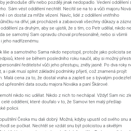
o, by jednoduše dřív nebo později jinak nedopadlo. Vedení oddělení 
ho. Sám vést oddělení nechtěl. Necítil se na to a vůči majoru Nová
ě i on dostal za mříže vězení. Navíc, lidé z oddělení vnitřního
kůlničku na dříví, jak procházeli a zabavovali všechny důkazy a záz
oddělení za druhým, aby se ujistili, že s tím, co Petr udělal, nikdo 
zda se samotný Sam opravdu choval profesionálně, nebo si všimli
 i jeho nadřízenému.
jak lilie a samotného Sama nikdo nepotopil, protože jako policista s
předpisů, které se během posledního roku naučil, aby si možný přes
 personální ředitelství vůči jeho přestupu, zněly jasně. Po dva roky
 a i pak musí splnit základní podmínky přijetí, což znamená projít
 Malá cena za to, že dostal vraha a zapletl se s bývalým podezře
l od upřesnění data soudu majora Nováka a paní Škárové.
 nemohl nikdo nic udělat. Nikdo z nich to nechápal. Vždyť Sam nic z
e celé oddělení, které doufalo v to, že Samovi ten malý přešlap
ké policii.
 opuštění Česka mu dali dobrý. Možná, kdyby upustil od svého snu 
rozhodl se počkat. Nechtěl se vzdát snu být policistou a skvělým