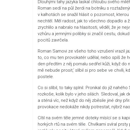
Dlouhými tahy jazyka laskal chloubu svého milého
Roman sedí na půl žerdi na botníku s roztažen
v kalhotách se snažil hlásit o pozornost, kterou
nechtěl. Měl radost, jak to všechno dopadlo a
zrychlilo a nabralo na hlasitosti, věděl, že je ne
vzhůru a jemnými polibky si značil cestu, dokud 
pocitů zavrčela.
Roman Samovi ze všeho toho vzrušení vrazil jazy
to, co mu ten provokatér udělal, nebo spíš že h
den předtím z něj pomalu sedřel kůži, když do 
mě nebude prosit,‘ slíbil si pro sebe ve chvíli,
postele.
Co si slíbil, to taky splnil. Pronikal do již nah
rozkoše, kolik bylo v jeho silách. Sledoval, 
a sténá víc, než když do něj zběsile jiné dny př
provokace nedokáže nikdy potrestat, nýbrž na
Cítil na svém těle jemné doteky mísící se s kapi
horkých rtů na svém těle. Chvilkami svíral prst