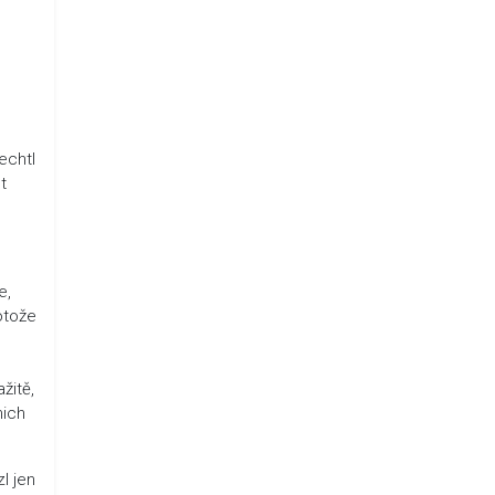
echtl
t
e,
otože
žitě,
nich
l jen