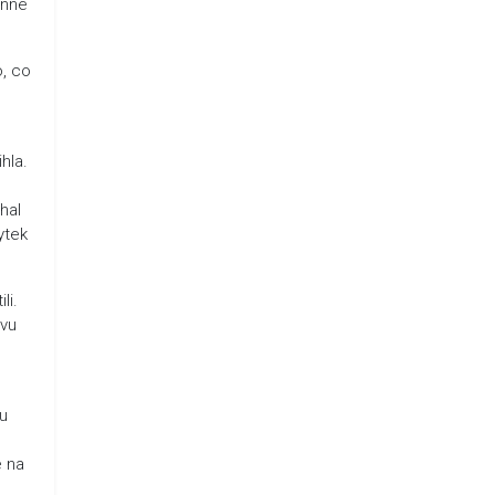
inné
, co
hla.
hal
ytek
li.
avu
mu
é na