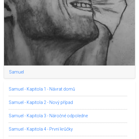
Samuel
Samuel - Kapitola 1 - Návrat domů
Samuel - Kapitola 2 - Nový případ
Samuel - Kapitola 3 - Náročné odpoledne
Samuel - Kapitola 4 - První krůčky