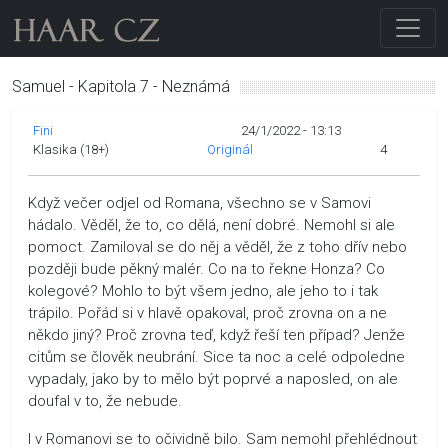
Samuel - Kapitola 7 - Neznámá
Fini
24/1/2022 - 13:13
Klasika (18+)
Originál
4
Když večer odjel od Romana, všechno se v Samovi
hádalo. Věděl, že to, co dělá, není dobré. Nemohl si ale
pomoct. Zamiloval se do něj a věděl, že z toho dřív nebo
později bude pěkný malér. Co na to řekne Honza? Co
kolegové? Mohlo to být všem jedno, ale jeho to i tak
trápilo. Pořád si v hlavě opakoval, proč zrovna on a ne
někdo jiný? Proč zrovna teď, když řeší ten případ? Jenže
citům se člověk neubrání. Sice ta noc a celé odpoledne
vypadaly, jako by to mělo být poprvé a naposled, on ale
doufal v to, že nebude.
I v Romanovi se to očividně bilo. Sam nemohl přehlédnout