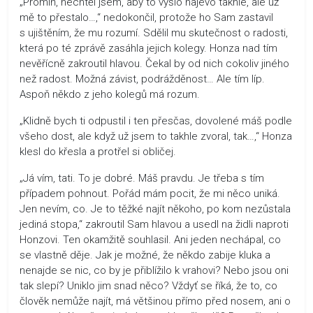
„Promiň, nechtěl jsem, aby to vyšlo najevo takhle, ale už
mě to přestalo…,“ nedokončil, protože ho Sam zastavil
s ujištěním, že mu rozumí. Sdělil mu skutečnost o radosti,
která po té zprávě zasáhla jejich kolegy. Honza nad tím
nevěřícně zakroutil hlavou. Čekal by od nich cokoliv jiného
než radost. Možná závist, podrážděnost… Ale tím líp.
Aspoň někdo z jeho kolegů má rozum.
„Klidně bych ti odpustil i ten přesčas, dovolené máš podle
všeho dost, ale když už jsem to takhle zvoral, tak…,“ Honza
klesl do křesla a protřel si obličej.
„Já vím, tati. To je dobré. Máš pravdu. Je třeba s tím
případem pohnout. Pořád mám pocit, že mi něco uniká.
Jen nevím, co. Je to těžké najít někoho, po kom nezůstala
jediná stopa,“ zakroutil Sam hlavou a usedl na židli naproti
Honzovi. Ten okamžitě souhlasil. Ani jeden nechápal, co
se vlastně děje. Jak je možné, že někdo zabije kluka a
nenajde se nic, co by je přiblížilo k vrahovi? Nebo jsou oni
tak slepí? Uniklo jim snad něco? Vždyť se říká, že to, co
člověk nemůže najít, má většinou přímo před nosem, ani o