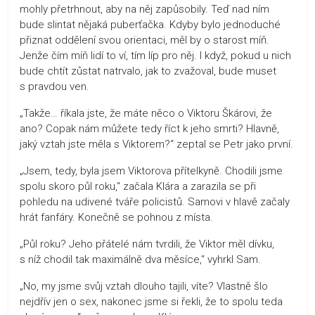
mohly přetrhnout, aby na něj zapůsobily. Teď nad ním
bude slintat nějaká puberťačka. Kdyby bylo jednoduché
přiznat oddělení svou orientaci, měl by o starost míň.
Jenže čím míň lidí to ví, tím líp pro něj. I když, pokud u nich
bude chtít zůstat natrvalo, jak to zvažoval, bude muset
s pravdou ven.
„Takže… říkala jste, že máte něco o Viktoru Škárovi, že
ano? Copak nám můžete tedy říct k jeho smrti? Hlavně,
jaký vztah jste měla s Viktorem?“ zeptal se Petr jako první.
„Jsem, tedy, byla jsem Viktorova přítelkyně. Chodili jsme
spolu skoro půl roku,“ začala Klára a zarazila se při
pohledu na udivené tváře policistů. Samovi v hlavě začaly
hrát fanfáry. Konečně se pohnou z místa.
„Půl roku? Jeho přátelé nám tvrdili, že Viktor měl dívku,
s níž chodil tak maximálně dva měsíce,“ vyhrkl Sam.
„No, my jsme svůj vztah dlouho tajili, víte? Vlastně šlo
nejdřív jen o sex, nakonec jsme si řekli, že to spolu teda