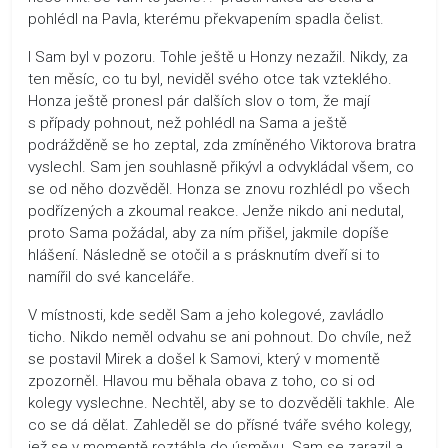
pohlédl na Pavla, kterému překvapením spadla čelist.
I Sam byl v pozoru. Tohle ještě u Honzy nezažil. Nikdy, za
ten měsíc, co tu byl, neviděl svého otce tak vzteklého.
Honza ještě pronesl pár dalších slov o tom, že mají
s případy pohnout, než pohlédl na Sama a ještě
podrážděně se ho zeptal, zda zmíněného Viktorova bratra
vyslechl. Sam jen souhlasně přikývl a odvykládal všem, co
se od něho dozvěděl. Honza se znovu rozhlédl po všech
podřízených a zkoumal reakce. Jenže nikdo ani nedutal,
proto Sama požádal, aby za ním přišel, jakmile dopíše
hlášení. Následně se otočil a s prásknutím dveří si to
namířil do své kanceláře.
V místnosti, kde seděl Sam a jeho kolegové, zavládlo
ticho. Nikdo neměl odvahu se ani pohnout. Do chvíle, než
se postavil Mirek a došel k Samovi, který v momentě
zpozorněl. Hlavou mu běhala obava z toho, co si od
kolegy vyslechne. Nechtěl, aby se to dozvěděli takhle. Ale
co se dá dělat. Zahleděl se do přísné tváře svého kolegy,
jež se v momentě roztáhla do úsměvu. Sam se zarazil a