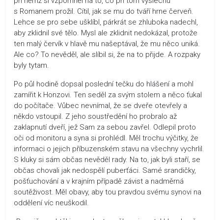
při němž si vzpomněl na to, co při tom výslechu
s Romanem prožil. Cítil, jak se mu do tváří hrne červeň.
Lehce se pro sebe ušklíbl, párkrát se zhluboka nadechl,
aby zklidnil své tělo. Mysl ale zklidnit nedokázal, protože
ten malý červík v hlavě mu našeptával, že mu něco uniká.
Ale co? To nevěděl, ale slíbil si, že na to přijde. A rozpaky
byly tytam.
Po půl hodině dopsal poslední tečku do hlášení a mohl
zamířit k Honzovi. Ten seděl za svým stolem a něco ťukal
do počítače. Vůbec nevnímal, že se dveře otevřely a
někdo vstoupil. Z jeho soustředění ho probralo až
zaklapnutí dveří, jež Sam za sebou zavřel. Odlepil proto
oči od monitoru a syna si prohlédl. Měl trochu výčitky, že
informaci o jejich příbuzenském stavu na všechny vychrlil.
S kluky si sám občas nevěděl rady. Na to, jak byli staří, se
občas chovali jak nedospělí puberťáci. Samé srandičky,
pošťuchování a v krajním případě závist a nadměrná
soutěživost. Měl obavy, aby tou pravdou svému synovi na
oddělení víc neuškodil.