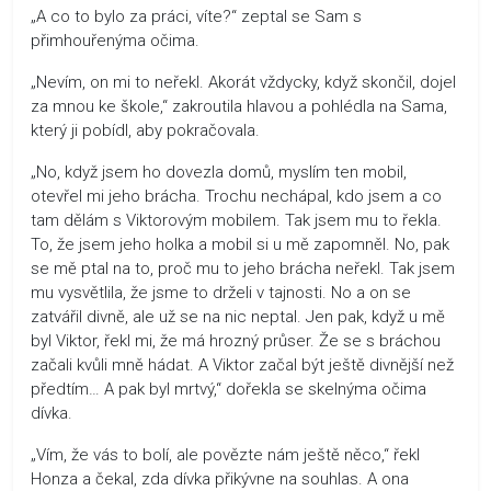
„A co to bylo za práci, víte?“ zeptal se Sam s
přimhouřenýma očima.
„Nevím, on mi to neřekl. Akorát vždycky, když skončil, dojel
za mnou ke škole,“ zakroutila hlavou a pohlédla na Sama,
který ji pobídl, aby pokračovala.
„No, když jsem ho dovezla domů, myslím ten mobil,
otevřel mi jeho brácha. Trochu nechápal, kdo jsem a co
tam dělám s Viktorovým mobilem. Tak jsem mu to řekla.
To, že jsem jeho holka a mobil si u mě zapomněl. No, pak
se mě ptal na to, proč mu to jeho brácha neřekl. Tak jsem
mu vysvětlila, že jsme to drželi v tajnosti. No a on se
zatvářil divně, ale už se na nic neptal. Jen pak, když u mě
byl Viktor, řekl mi, že má hrozný průser. Že se s bráchou
začali kvůli mně hádat. A Viktor začal být ještě divnější než
předtím… A pak byl mrtvý,“ dořekla se skelnýma očima
dívka.
„Vím, že vás to bolí, ale povězte nám ještě něco,“ řekl
Honza a čekal, zda dívka přikývne na souhlas. A ona