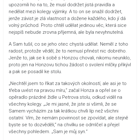
upozornili ho na to, že musí dodržet jistá pravidla a
nedělat mezi kolegy výjimky. A to on se snažil dodržet,
jenže závist je zlá vlastnost a dožene každého, kdo jí dá
volný průchod. Proto chtěl udělat jedinou věc, která sice
nejspíš nebude zrovna příjemná, ale byla nevyhnutelná.
A Sam tušil, co se jeho otec chystá udělat. Neměl z toho
radost, protože věděl, že to nemusí přinést nic dobrého.
Jenže to, jak se k sobě s Honzou chovali, nikomu neuniklo,
proto jen na Honzovu tichou žádost o svolení mlčky přikývl
a pak se posadil ke stolu.
„Nechtěl jsem to říkat za takových okolností, ale asi je to
třeba uvést na pravou míru,“ začal Honza a opřel se o
opěradlo prázdné židle u Petrova stolu, odkud viděl na
všechny kolegy. „Je mi jasné, že jste si všimli, že se
Samem vycházím za tak krátkou chvíli líp než všichni
ostatní. Vím, že nemám povinnost se zpovídat, ale stejně
byste se to dozvěděli,“ na chvilku se odmlčel a přejel
všechny pohledem. „Sam je můj syn.“