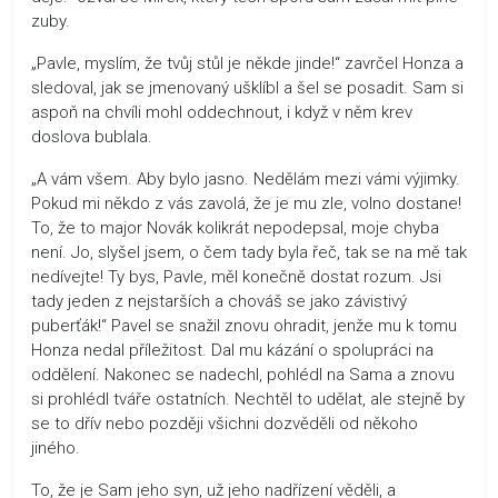
zuby.
„Pavle, myslím, že tvůj stůl je někde jinde!“ zavrčel Honza a
sledoval, jak se jmenovaný ušklíbl a šel se posadit. Sam si
aspoň na chvíli mohl oddechnout, i když v něm krev
doslova bublala.
„A vám všem. Aby bylo jasno. Nedělám mezi vámi výjimky.
Pokud mi někdo z vás zavolá, že je mu zle, volno dostane!
To, že to major Novák kolikrát nepodepsal, moje chyba
není. Jo, slyšel jsem, o čem tady byla řeč, tak se na mě tak
nedívejte! Ty bys, Pavle, měl konečně dostat rozum. Jsi
tady jeden z nejstarších a chováš se jako závistivý
puberťák!“ Pavel se snažil znovu ohradit, jenže mu k tomu
Honza nedal příležitost. Dal mu kázání o spolupráci na
oddělení. Nakonec se nadechl, pohlédl na Sama a znovu
si prohlédl tváře ostatních. Nechtěl to udělat, ale stejně by
se to dřív nebo později všichni dozvěděli od někoho
jiného.
To, že je Sam jeho syn, už jeho nadřízení věděli, a