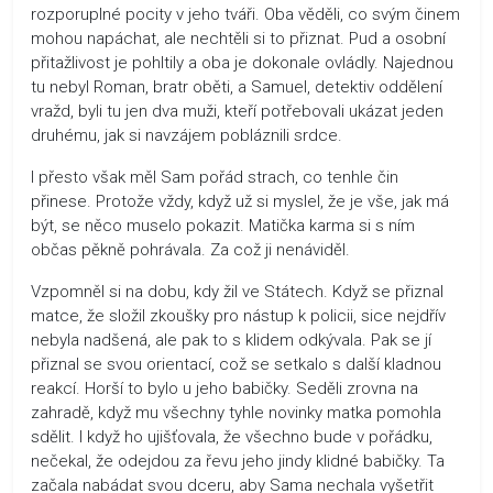
rozporuplné pocity v jeho tváři. Oba věděli, co svým činem
mohou napáchat, ale nechtěli si to přiznat. Pud a osobní
přitažlivost je pohltily a oba je dokonale ovládly. Najednou
tu nebyl Roman, bratr oběti, a Samuel, detektiv oddělení
vražd, byli tu jen dva muži, kteří potřebovali ukázat jeden
druhému, jak si navzájem pobláznili srdce.
I přesto však měl Sam pořád strach, co tenhle čin
přinese. Protože vždy, když už si myslel, že je vše, jak má
být, se něco muselo pokazit. Matička karma si s ním
občas pěkně pohrávala. Za což ji nenáviděl.
Vzpomněl si na dobu, kdy žil ve Státech. Když se přiznal
matce, že složil zkoušky pro nástup k policii, sice nejdřív
nebyla nadšená, ale pak to s klidem odkývala. Pak se jí
přiznal se svou orientací, což se setkalo s další kladnou
reakcí. Horší to bylo u jeho babičky. Seděli zrovna na
zahradě, když mu všechny tyhle novinky matka pomohla
sdělit. I když ho ujišťovala, že všechno bude v pořádku,
nečekal, že odejdou za řevu jeho jindy klidné babičky. Ta
začala nabádat svou dceru, aby Sama nechala vyšetřit