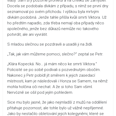
vlasy. Sam si ji pozorně prohlédl a na chvilku se zamyslel.
Docela se podobala dívkám z případu, s nímž se první dny
seznamoval po svém příchodu. I výškou byla mrtvým
dívkám podobná. Jenže tahle přišla kvůli smrti Viktora. Už
ho předtím napadlo, zda třeba nemají oba případy něco
společného, jenže bez důkazů nemůže nic takového
potvrdit, ale ani vyvrátit.
S mladou slečnou se pozdravili a usadili ji na židli.
„Tak, jak vám můžeme pomoci, slečno?“ zeptal se Petr.
„Klára Kopecká. No… já mám něco ke smrti Viktora.“
Policisté se po sobě podívali s pozvednutým obočím.
Nakonec ji Petr pobídl jít směrem k jejich zasedací
místnosti, kam je následovali i Honza se Samem, na němž
mohla holčina oči nechat. A že si toho Sam všiml.
Nervózně se ošil pod jejím pohledem.
Sice mu bylo jasné, že jako nejmladší z mužů na oddělení
přitahuje pozornost, ale tohle bylo už vážně nepříjemné.
Jako by nestačilo obletování jejich kolegyněmi, které se