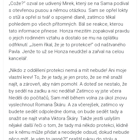
„Cože?“ ozval se udivený Mirek, který se na Sama podíval
s otevřenou pusou a němou otázkou. Sam se opřel lokty
o stůl a opřel si tvář o spojené dlaně, zatímco těkal
pohledem po všech přítomných. Bál se reakce, kterou
tato informace přinese. Honza mezitím zopakoval pravdu
o jejich rodinném vztahu a dostalo se mu na oplátku
odfrknutí: „Jsem říkal, že je to protekce!“ od naštvaného
Pavla. Jenže to už se Honza neudržel a zařval na celou
kancelář.
„Nikdo z oddělení protekci nemá a mít nebude! Ani moje
vlastní krev! To, že je tady, je jen proto, že se mě snažil
najít, a zároveň, aby nám pomohl. A doteď se nestalo, že
by seděl na zadku a nic nedělal! Zatímco vy jste včera
hleděli do počítačů, Sam měl během volna za úkol znovu
vyslechnout Romana Škáru. A za včerejšek, zatímco vy
budete sedět odpoledne doma, on bude sedět tady a
snažit se najít vraha Viktora Škáry. Takže jestli uslyším
nějaké další řeči o tom, že tady má někdo protekci, klidně
se k němu může přidat a neodejde odsud, dokud nebude
něco mít! Je vám to jasné?!“ praštil rukou do stolu a