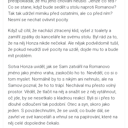
předpokládal, že mu jeho chování neušlo. Jenže co teď?
Co se stane, když bude sedět u stolu naproti Romanovi?
Tak tak udržel mimiku před ostatními, ale co před ním?
Nesmí se nechat ovlivnit pocity.
Když už cítil, že nachází ztracený klid, vyšel z toalety a
zamířil zpátky do kanceláře ke svému stolu. Byl rád za to,
že na něj Honza nikde nečekal. Ale nějak podvědomě tušil,
že pokud neudrží své pocity na uzdě, dojde mu to a bude
mít problém.
Sotva Honza uviděl, jak se Sam zatvářil na Romanovo
jméno jako jméno vraha, zaskočilo ho to. Nevěděl, co si o
tom myslet. Normálně by to s nikým ani nehnulo, ale na
Samovi poznal, že ho to trápí. Nechával mu přesto volný
prostor. Věděl, že tlačit na něj a snažit se z něj vytáhnout,
oč jde, by se nesetkalo s kladnou reakcí. Byli si i přes to
dlouhé odloučení tak podobní. Otec a syn, skoro jako
jeden. S povzdechnutím, že se uvidí, co bude dál, se
zavřel ve své kanceláři a vrhnul se na papírování, které na
něj celé dopoledne čekalo.