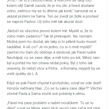
„Proč? Je tu s cestou měsíc a všechno se tady točí
kolem něj! Samík zavolá, že je mu zle, a hned dostane
volno, zatímco my se tu dřeme jak koně,“ narovnal se a
ukázal prstem na Sama. Ten se zvedl ze židle a postavil
se naproti Pavlovi. Už toho měl tak akorát dost.
„Netočí se všechno jenom kolem mě. Myslíš si, že to
volno mám zadarmo? Tak tě překvapím. Ne, nemám.
Možná jsem ho dostal, ale taky si to pěkně budu muset
naddělat. A víš co? Je mi jedno, co si o mně myslíš!“
zavrčel mu Sam do obličeje a sledoval, jak Pavel rudne.
Nechápal, co se zase děje, a měl toho po krk. Měsíc tam
byl a pořád mu ten otrava nedal pokoj. Byl z toho tak
unavený, že nebýt otce a Petra… a Romana, nejspíš by se
vrátil zpátky do L.A.
Když se pak Pavel chystal k protiútoku, ozval se ode dveří
Honzův naštvaný hlas: „Co se tu sakra zase děje?!“ Všichni
včetně Pavla a Sama stočili své pohledy k němu.
„Pavel má zase problém s naším nováčkem. To se tu
děje!“ ozval se Mirek, který těch sporů sám začal mít plné