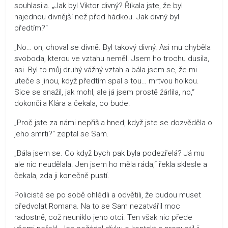
souhlasila. „Jak byl Viktor divný? Říkala jste, že byl
najednou divnější než před hádkou. Jak divný byl
předtím?“
„No… on, choval se divně. Byl takový divný. Asi mu chyběla
svoboda, kterou ve vztahu neměl. Jsem ho trochu dusila,
asi. Byl to můj druhý vážný vztah a bála jsem se, že mi
uteče s jinou, když předtím spal s tou… mrtvou holkou.
Sice se snažil, jak mohl, ale já jsem prostě žárlila, no,“
dokončila Klára a čekala, co bude.
„Proč jste za námi nepřišla hned, když jste se dozvěděla o
jeho smrti?“ zeptal se Sam.
„Bála jsem se. Co když bych pak byla podezřelá? Já mu
ale nic neudělala. Jen jsem ho měla ráda,“ řekla sklesle a
čekala, zda ji konečně pustí.
Policisté se po sobě ohlédli a odvětili, že budou muset
předvolat Romana. Na to se Sam nezatvářil moc
radostně, což neuniklo jeho otci. Ten však nic přede