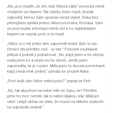
„No, já si myslím, že vím, kdo Viktora zabil,“ pronesla mírně
chvějícím se hlasem. Na otázku, koho myslí, dostali
odpověď, kterou Sam opravdu nerad slyšel. Dívka bez
přemýšlení vyhrkla jméno Viktorova bratra, Romana. Sam
se pod touhle informací mírně ošil a co nejklidnějším
hlasem se zeptal, proč si to myslí.
„Viktor si u mě jeden den zapomněl mobil. Bylo to asi
čtrnáct dní předtím, než… vy víte.“ Policisté souhlasně
přikývli a pobídli ji pokračovat. „No, když jsem si ho všimla,
vzala jsem ho a nesla mu ho domů. Jenže jsem
zapomněla, že je v práci. Měla jsem to docela pomíchané,
když ji kvůli mně změnil,“ usmála se smutně Klára.
„Proč kvůli vám Viktor měnil práci?“ zeptal se Petr.
„No, tak abychom na sebe měli víc času, ne? Předtím
jsme ho moc neměli, tak si našel nějakou, kde dělal jen
ranní. I když občas se stalo, že musel za někoho zaskočit
na odpolední směně.“