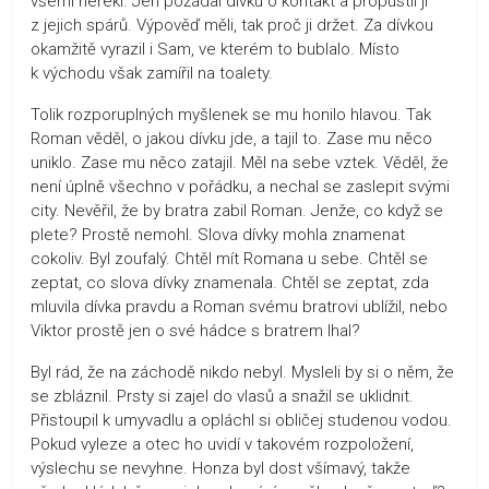
všemi neřekl. Jen požádal dívku o kontakt a propustil ji
z jejich spárů. Výpověď měli, tak proč ji držet. Za dívkou
okamžitě vyrazil i Sam, ve kterém to bublalo. Místo
k východu však zamířil na toalety.
Tolik rozporuplných myšlenek se mu honilo hlavou. Tak
Roman věděl, o jakou dívku jde, a tajil to. Zase mu něco
uniklo. Zase mu něco zatajil. Měl na sebe vztek. Věděl, že
není úplně všechno v pořádku, a nechal se zaslepit svými
city. Nevěřil, že by bratra zabil Roman. Jenže, co když se
plete? Prostě nemohl. Slova dívky mohla znamenat
cokoliv. Byl zoufalý. Chtěl mít Romana u sebe. Chtěl se
zeptat, co slova dívky znamenala. Chtěl se zeptat, zda
mluvila dívka pravdu a Roman svému bratrovi ublížil, nebo
Viktor prostě jen o své hádce s bratrem lhal?
Byl rád, že na záchodě nikdo nebyl. Mysleli by si o něm, že
se zbláznil. Prsty si zajel do vlasů a snažil se uklidnit.
Přistoupil k umyvadlu a opláchl si obličej studenou vodou.
Pokud vyleze a otec ho uvidí v takovém rozpoložení,
výslechu se nevyhne. Honza byl dost všímavý, takže