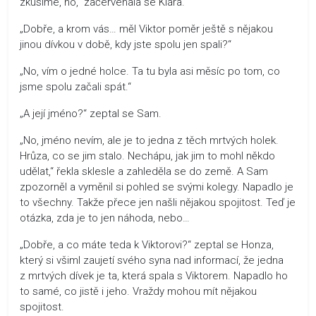
zkusíme, no,“ začervenala se Klára.
„Dobře, a krom vás… měl Viktor poměr ještě s nějakou
jinou dívkou v době, kdy jste spolu jen spali?“
„No, vím o jedné holce. Ta tu byla asi měsíc po tom, co
jsme spolu začali spát.“
„A její jméno?“ zeptal se Sam.
„No, jméno nevím, ale je to jedna z těch mrtvých holek.
Hrůza, co se jim stalo. Nechápu, jak jim to mohl někdo
udělat,“ řekla sklesle a zahleděla se do země. A Sam
zpozorněl a vyměnil si pohled se svými kolegy. Napadlo je
to všechny. Takže přece jen našli nějakou spojitost. Teď je
otázka, zda je to jen náhoda, nebo…
„Dobře, a co máte teda k Viktorovi?“ zeptal se Honza,
který si všiml zaujetí svého syna nad informací, že jedna
z mrtvých dívek je ta, která spala s Viktorem. Napadlo ho
to samé, co jistě i jeho. Vraždy mohou mít nějakou
spojitost.