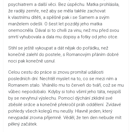
psychiatrem a další věci. Bez úspěchu. Matka prohlásila,
že raději zemře, než aby se měla takhle zachovat
k vlastnímu dítěti, a spěšně pak i se Samem a svým
manželem odešli. O šest let později jeho matka
onemocněla. Dával si to chvíli za vinu, než mu před svou
smrtí vyhubovala a dala mu dopisy a fotky od jeho otce.
Stihl se ještě vykoupat a dát nějak do pořádku, než
konečně zalehl do postele, s Romanovým přáním dobré
noci pak konečně usnul.
Celou cestu do práce si znovu promítal události
posledních dní. Nechtěl myslet na to, co se mezi ním a
Romanem stalo. Vhánělo mu to červeň do tváří, což se mu
vůbec nepodobalo. Kdyby si toho všiml jeho táta, nejspíš
by se nevyhnul výslechu. Pomocí dýchání zklidnil své
zběsilé srdce a konečně překročil práh oddělení. Zvídavé
pohledy všech kolegů mu neušly. Hlavně jeden, který
nevypadal zrovna příjemně. Věděl, že ten den nebude mít
pěkný začátek.