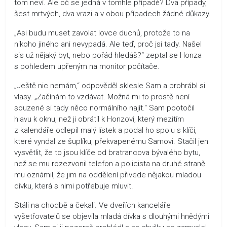
tom neví. Ale oč se jedná v tomhle případě? Dva případy,
šest mrtvých, dva vrazi a v obou případech žádné důkazy.
„Asi budu muset zavolat lovce duchů, protože to na
nikoho jiného ani nevypadá. Ale teď, proč jsi tady. Našel
sis už nějaký byt, nebo pořád hledáš?“ zeptal se Honza
s pohledem upřeným na monitor počítače.
„Ještě nic nemám,“ odpověděl sklesle Sam a prohrábl si
vlasy. „Začínám to vzdávat. Možná mi to prostě není
souzené si tady něco normálního najít.“ Sam pootočil
hlavu k oknu, než ji obrátil k Honzovi, který mezitím
z kalendáře odlepil malý lístek a podal ho spolu s klíči,
které vyndal ze šuplíku, překvapenému Samovi. Stačil jen
vysvětlit, že to jsou klíče od bratrancova bývalého bytu,
než se mu rozezvonil telefon a policista na druhé straně
mu oznámil, že jim na oddělení přivede nějakou mladou
dívku, která s nimi potřebuje mluvit.
Stáli na chodbě a čekali. Ve dveřích kanceláře
vyšetřovatelů se objevila mladá dívka s dlouhými hnědými