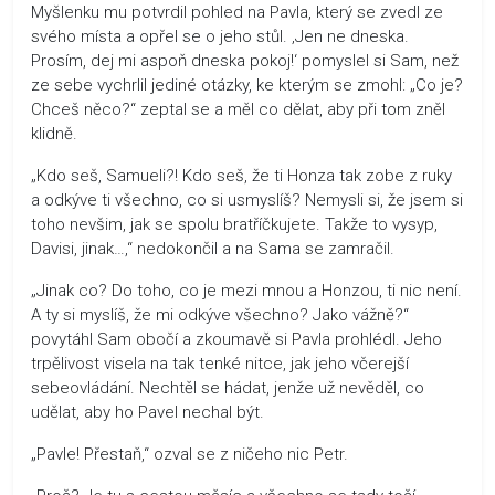
Myšlenku mu potvrdil pohled na Pavla, který se zvedl ze
svého místa a opřel se o jeho stůl. ‚Jen ne dneska.
Prosím, dej mi aspoň dneska pokoj!‘ pomyslel si Sam, než
ze sebe vychrlil jediné otázky, ke kterým se zmohl: „Co je?
Chceš něco?“ zeptal se a měl co dělat, aby při tom zněl
klidně.
„Kdo seš, Samueli?! Kdo seš, že ti Honza tak zobe z ruky
a odkýve ti všechno, co si usmyslíš? Nemysli si, že jsem si
toho nevšim, jak se spolu bratříčkujete. Takže to vysyp,
Davisi, jinak…,“ nedokončil a na Sama se zamračil.
„Jinak co? Do toho, co je mezi mnou a Honzou, ti nic není.
A ty si myslíš, že mi odkýve všechno? Jako vážně?“
povytáhl Sam obočí a zkoumavě si Pavla prohlédl. Jeho
trpělivost visela na tak tenké nitce, jak jeho včerejší
sebeovládání. Nechtěl se hádat, jenže už nevěděl, co
udělat, aby ho Pavel nechal být.
„Pavle! Přestaň,“ ozval se z ničeho nic Petr.