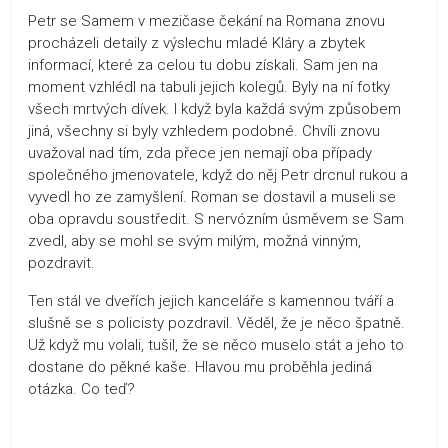
Petr se Samem v mezičase čekání na Romana znovu
procházeli detaily z výslechu mladé Kláry a zbytek
informací, které za celou tu dobu získali. Sam jen na
moment vzhlédl na tabuli jejich kolegů. Byly na ní fotky
všech mrtvých dívek. I když byla každá svým způsobem
jiná, všechny si byly vzhledem podobné. Chvíli znovu
uvažoval nad tím, zda přece jen nemají oba případy
společného jmenovatele, když do něj Petr drcnul rukou a
vyvedl ho ze zamyšlení. Roman se dostavil a museli se
oba opravdu soustředit. S nervózním úsměvem se Sam
zvedl, aby se mohl se svým milým, možná vinným,
pozdravit.
Ten stál ve dveřích jejich kanceláře s kamennou tváří a
slušně se s policisty pozdravil. Věděl, že je něco špatně.
Už když mu volali, tušil, že se něco muselo stát a jeho to
dostane do pěkné kaše. Hlavou mu proběhla jediná
otázka. Co teď?