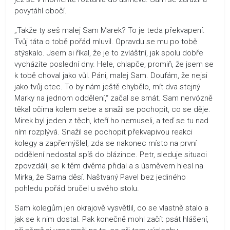
povytáhl obočí.
„Takže ty seš malej Sam Marek? To je teda překvapení.
Tvůj táta o tobě pořád mluvil. Opravdu se mu po tobě
stýskalo. Jsem si říkal, že je to zvláštní, jak spolu dobře
vycházíte poslední dny. Hele, chlapče, promiň, že jsem se
k tobě choval jako vůl. Páni, malej Sam. Doufám, že nejsi
jako tvůj otec. To by nám ještě chybělo, mít dva stejný
Marky na jednom oddělení,“ začal se smát. Sam nervózně
těkal očima kolem sebe a snažil se pochopit, co se děje.
Mirek byl jeden z těch, kteří ho nemuseli, a teď se tu nad
ním rozplývá. Snažil se pochopit překvapivou reakci
kolegy a zapřemýšlel, zda se nakonec místo na první
oddělení nedostal spíš do blázince. Petr, sleduje situaci
zpovzdálí, se k těm dvěma přidal a s úsměvem hlesl na
Mirka, že Sama děsí. Naštvaný Pavel bez jediného
pohledu pořád bručel u svého stolu.
Sam kolegům jen okrajově vysvětlil, co se vlastně stalo a
jak se k nim dostal. Pak konečně mohl začít psát hlášení,