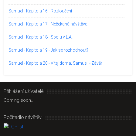
Samuel - Kapitola 16 - Rozloučení
Samuel - Kapitola 17 - Nečekaná návštěva
Samuel - Kapitola 18 - Spolu v L.A.
Samuel - Kapitola 19 - Jak se rozhodnout?
Samuel - Kapitola 20 - Vítej doma, Samueli - Závěr
Přihlášení uživatelé
Coming soon...
Počitadlo návštěv