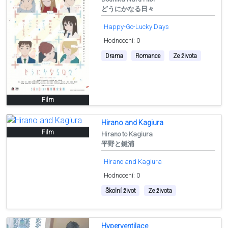
どうにかなる日々
Happy-Go-Lucky Days
Hodnocení: 0
Drama
Romance
Ze života
Film
Hirano and Kagiura
Film
Hirano to Kagiura
平野と鍵浦
Hirano and Kagiura
Hodnocení: 0
Školní život
Ze života
Hyperventilace