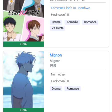
Someone Else's BL Manhwa
Hodnocení: 0
Drama
Komedie
Romance
Ze života
ONA
Mignon
Mignon
민용
No motive
Hodnocení: 0
Drama
Romance
ONA