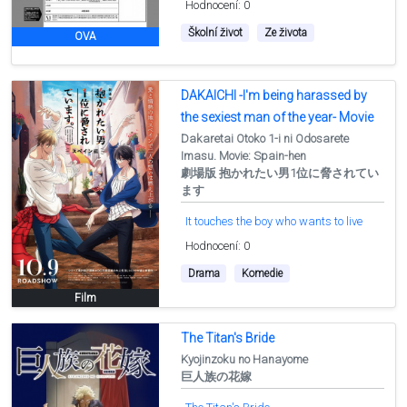
Hodnocení: 0
Školní život
Ze života
OVA
DAKAICHI -I'm being harassed by
the sexiest man of the year- Movie
Dakaretai Otoko 1-i ni Odosarete
Imasu. Movie: Spain-hen
劇場版 抱かれたい男1位に脅されてい
ます
It touches the boy who wants to live
Hodnocení: 0
Drama
Komedie
Film
The Titan's Bride
Kyojinzoku no Hanayome
巨人族の花嫁