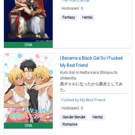
The Titan's Bride
Hodnocení: 0
Fantasy
Hentai
ONA
I Became a Black Gal So I Fucked
My Best Friend
Kuro Gal ni Natta kara Shinyuu to
shitemita.
黒ギャルになったから親友としてみ
た。
Fucked by My Best Friend
Hodnocení: 0
Gender Bender
Hentai
Romance
ONA