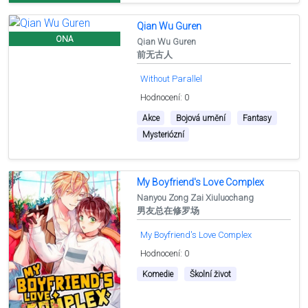
Qian Wu Guren
ONA
Qian Wu Guren
前无古人
Without Parallel
Hodnocení: 0
Akce
Bojová umění
Fantasy
Mysteriózní
My Boyfriend's Love Complex
Nanyou Zong Zai Xiuluochang
男友总在修罗场
My Boyfriend's Love Complex
Hodnocení: 0
Komedie
Školní život