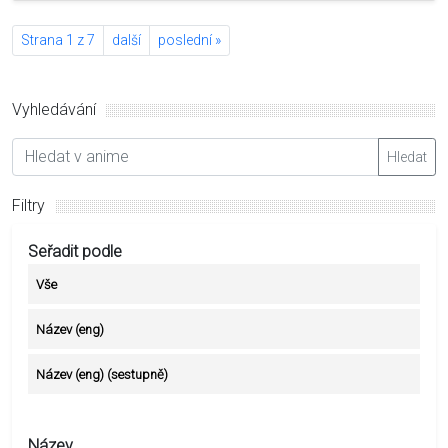
Strana 1 z 7
další
poslední »
Vyhledávání
Hledat
Filtry
Seřadit podle
Vše
Název (eng)
Název (eng) (sestupně)
Název