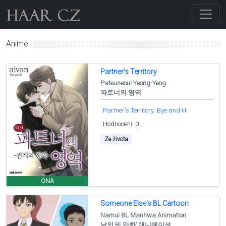
Anime
Partner's Territory
Pateuneoui Yeong-Yeog
파트너의 영역
Partner's Territory: Bye and Hi
Hodnocení: 0
Ze života
ONA
Someone Else's BL Cartoon
Namui BL Manhwa Animation
남의 BL만화’ 애니메이션