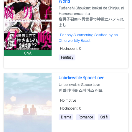
World
Fudanshi Shoukan: Isekai de Shinjuu ni
Hameraremashita
腐男子召喚〜異世界で神獣にハメられ
まし
Fanboy Summoning Shafted by an
Otherworldly Beast
Hodnocení: 0
ONA
Fantasy
Unbelievable Space Love
Unbelievable Space Love
언빌리버블 스페이스 러브
No motive
Hodnocení: 0
Drama
Romance
Sci-fi