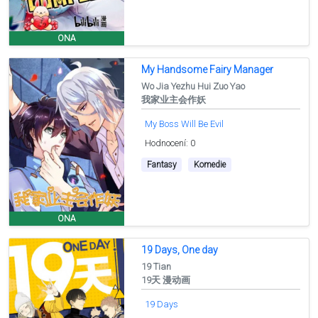
ONA
My Handsome Fairy Manager
Wo Jia Yezhu Hui Zuo Yao
我家业主会作妖
My Boss Will Be Evil
Hodnocení: 0
Fantasy
Komedie
ONA
19 Days, One day
19 Tian
19天 漫动画
19 Days