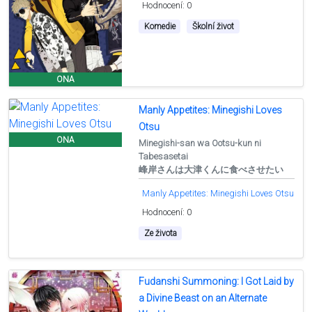
Hodnocení: 0
Komedie
Školní život
ONA
Manly Appetites: Minegishi Loves
Otsu
ONA
Minegishi-san wa Ootsu-kun ni
Tabesasetai
峰岸さんは大津くんに食べさせたい
Manly Appetites: Minegishi Loves Otsu
Hodnocení: 0
Ze života
Fudanshi Summoning: I Got Laid by
a Divine Beast on an Alternate