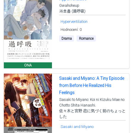
Gwahoheup
과호흡 (過呼吸)
Hyperventilation
Hodnocení: 0
Drama
Romance
ONA
Sasaki and Miyano: A Tiny Episode
from Before He Realized His
Feelings
Sasaki to Miyano: Koi ni Kizuku Mae no
Chotto Shita Hanashi.
佐々木と宮野 恋に気づく前のちょっと
した
Sasaki and Miyano