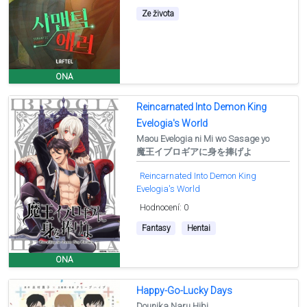
Ze života
ONA
Reincarnated Into Demon King
Evelogia's World
Maou Evelogia ni Mi wo Sasage yo
魔王イブロギアに身を捧げよ
Reincarnated Into Demon King
Evelogia's World
Hodnocení: 0
Fantasy
Hentai
ONA
Happy-Go-Lucky Days
Dounika Naru Hibi