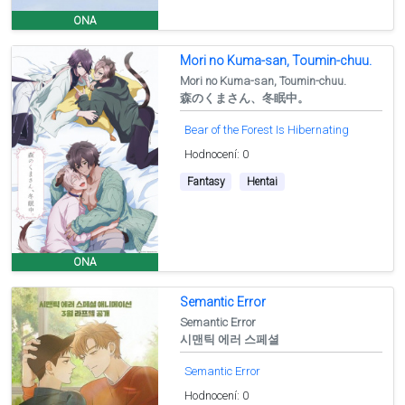
ONA
Mori no Kuma-san, Toumin-chuu.
Mori no Kuma-san, Toumin-chuu.
森のくまさん、冬眠中。
Bear of the Forest Is Hibernating
Hodnocení: 0
Fantasy
Hentai
ONA
Semantic Error
Semantic Error
시맨틱 에러 스페셜
Semantic Error
Hodnocení: 0