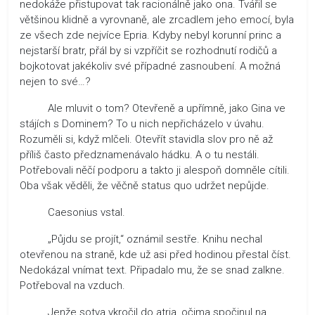
nedokáže přistupovat tak racionálně jako ona. Tvářil se
většinou klidně a vyrovnaně, ale zrcadlem jeho emocí, byla
ze všech zde nejvíce Epria. Kdyby nebyl korunní princ a
nejstarší bratr, přál by si vzpříčit se rozhodnutí rodičů a
bojkotovat jakékoliv své případné zasnoubení. A možná
nejen to své…?
Ale mluvit o tom? Otevřeně a upřímně, jako Gina ve
stájích s Dominem? To u nich nepřicházelo v úvahu.
Rozuměli si, když mlčeli. Otevřít stavidla slov pro ně až
příliš často předznamenávalo hádku. A o tu nestáli.
Potřebovali něčí podporu a takto ji alespoň domněle cítili.
Oba však věděli, že věčně status quo udržet nepůjde.
Caesonius vstal.
„Půjdu se projít,“ oznámil sestře. Knihu nechal
otevřenou na straně, kde už asi před hodinou přestal číst.
Nedokázal vnímat text. Připadalo mu, že se snad zalkne.
Potřeboval na vzduch.
Jenže sotva vkročil do atria, očima spočinul na