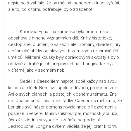
nejvíc ho štval fakt, že by měl být schopen situaci vyřešit,
ale to, co k tomu potřebuje, bylo ztraceno!
Knihovna Egnatiina zámečku byla prostorná a
obsahovala mnoho významných děl. Knihy historické,
cestopisné, o umění, o válkách, ale i romány, divadelní hry
a básnické sbírky od slavných tuzemských i zahraničních
umělců. Některé kousky byly opravdovými skvosty a bylo
obtížné a drahé jejich přepisy sehnat. Longina tak byla
v čítárně jako v sedmém nebi.
Seděli s Caesoniem naproti sobě každý nad svou
knihou a mlčeli. Nemluvili spolu o důvodu, proč jsou zde.
Ani o svých plánech, a postojích k danému tématu. Znali
se. Oba se snažili číst mezi řádky. Caesonius měl za to, že
Longina svůj názor demonstrovala hned při oznámení a
posléze u večeře. Musí vzniknout pár, možnosti jsou
bla,
bla, bla…
Jednu si vyberte a zařiďte se podle ní.
Jednoduché! Longina ovšem věděla, že její bratr k tomu