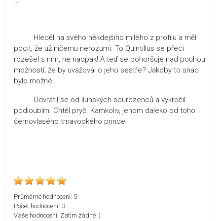
Hleděl na svého někdejšího milého z profilu a měl
pocit, že už ničemu nerozumí. To Quintillus se přeci
rozešel s ním, ne naopak! A teď se pohoršuje nad pouhou
možností, že by uvažoval o jeho sestře? Jakoby to snad
bylo možné…
Odvrátil se od ilunských sourozenců a vykročil
podloubím. Chtěl pryč. Kamkoliv, jenom daleko od toho
černovlasého tmavookého prince!
Průměrné hodnocení:
5
Počet hodnocení:
3
Vaše hodnocení:
Zatím žádné :)