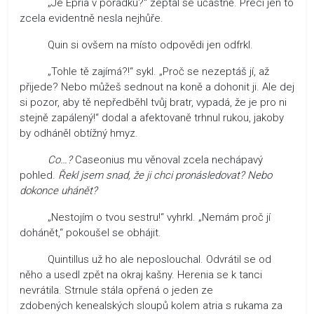
„Je Epria v pořádku?“ zeptal se účastně. Přeci jen to
zcela evidentně nesla nejhůře.
Quin si ovšem na místo odpovědi jen odfrkl.
„Tohle tě zajímá?!“ sykl. „Proč se nezeptáš jí, až
přijede? Nebo můžeš sednout na koně a dohonit ji. Ale dej
si pozor, aby tě nepředběhl tvůj bratr, vypadá, že je pro ni
stejně zapálený!“ dodal a afektovaně trhnul rukou, jakoby
by odháněl obtížný hmyz.
Co…?
Caseonius mu věnoval zcela nechápavý
pohled.
Řekl jsem snad, že ji chci pronásledovat? Nebo
dokonce uhánět?
„Nestojím o tvou sestru!“ vyhrkl. „Nemám proč jí
dohánět,“ pokoušel se obhájit.
Quintillus už ho ale neposlouchal. Odvrátil se od
něho a usedl zpět na okraj kašny. Herenia se k tanci
nevrátila. Strnule stála opřená o jeden ze
zdobených kenealských sloupů kolem atria s rukama za