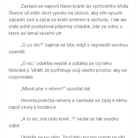
Zastavil se naproti hlavní bráně do východního křídla.
Slunce už stálo dost vysoko na obloze, aby stín opustil
západní zeď a začal se krátit směrem k východu. I tak ale
stále ještě poskytoval příjemný chládek, zde za zdmi, o
které se lámal severní vítr.
„O co šlo?“ zajímal se tiše, když s nejmladší sestrou
osaměli.
„O nic,“ odvětila nejistě a odtáhla se od něho.
Nebránil jí. Věděl, že potřebuje svůj vlastní prostor, aby se
rozpovídala.
„Mluvili jste o ničem?“ vyzvídal dál.
Herenia pokrčila rameny a zastavila se zády k němu
napůl cesty k fontánce.
„A to nic, má rádo koně…?“ nedal se tak snadno
odbít.
Ohlédla se po něm. Zpočátku byl ten pohyb prudší,