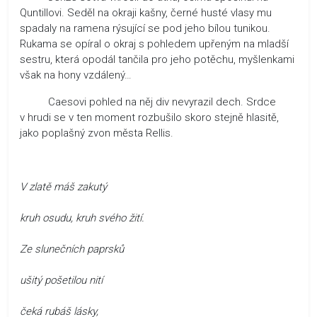
Quntillovi. Seděl na okraji kašny, černé husté vlasy mu
spadaly na ramena rýsující se pod jeho bílou tunikou.
Rukama se opíral o okraj s pohledem upřeným na mladší
sestru, která opodál tančila pro jeho potěchu, myšlenkami
však na hony vzdálený…
Caesovi pohled na něj div nevyrazil dech. Srdce
v hrudi se v ten moment rozbušilo skoro stejně hlasitě,
jako poplašný zvon města Rellis.
V zlatě máš zakutý
kruh osudu, kruh svého žití.
Ze slunečních paprsků
ušitý pošetilou nití
čeká rubáš lásky,