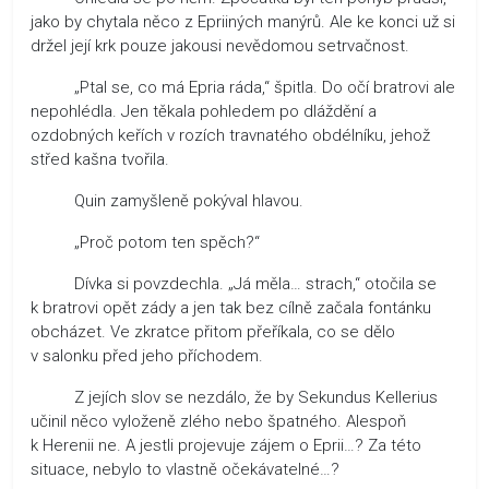
jako by chytala něco z Epriiných manýrů. Ale ke konci už si
držel její krk pouze jakousi nevědomou setrvačnost.
„Ptal se, co má Epria ráda,“ špitla. Do očí bratrovi ale
nepohlédla. Jen těkala pohledem po dláždění a
ozdobných keřích v rozích travnatého obdélníku, jehož
střed kašna tvořila.
Quin zamyšleně pokýval hlavou.
„Proč potom ten spěch?“
Dívka si povzdechla. „Já měla… strach,“ otočila se
k bratrovi opět zády a jen tak bez cílně začala fontánku
obcházet. Ve zkratce přitom přeříkala, co se dělo
v salonku před jeho příchodem.
Z jejích slov se nezdálo, že by Sekundus Kellerius
učinil něco vyloženě zlého nebo špatného. Alespoň
k Herenii ne. A jestli projevuje zájem o Eprii…? Za této
situace, nebylo to vlastně očekávatelné…?