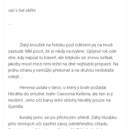
visí v tvé skříni
…
Zlatý kroužek na řetízku pod oděvem jej na hrudi
zastudil. Měl pocit, že si nikdy nezvykne. Uplynul rok ode
dne, kdy napsal tu báseň, ale kdykoliv se znovu setkali,
jakoby most mezi nimi ležel na dně nejhlubší propasti. Na
jednu stranu ji nemůže překonat a na druhou nedokáže
odejít…
Herenia ustala v tanci, o který ji bratr požádal.
Hleděla do smutné tváře Caesonia Kelleria, ale ten si jí
nevšiml. Jeho oči barvy letní oblohy hleděly pouze na
Quintilla.
Ilunský princ se po příchozím ohlédl. Záhy hloubku
jeho temných očí zastřel závoj odměřeného chladu.