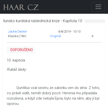
Ilunsko kurdiská následnická krize - Kapitola 10
Jackie Decker
4/8/2019 - 10:10
Klasika (18+)
Originál
6
DOPORUČENO
10. kapitola
Rubáš lásky
Quntillus vzal sestru ze salonku ven do atria. Z toho,
co právě viděl, neměl dobrý pocit. Herenia mu připadala
rozrušená, a když zde nebyla Epria, bylo na něm, aby jí byl
oporou.