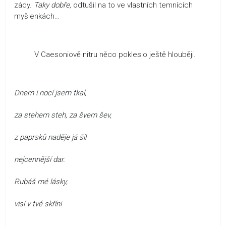
zády.
Taky dobře,
odtušil na to ve vlastních temnících
myšlenkách…
V Caesoniově nitru něco pokleslo ještě hlouběji.
Dnem i nocí jsem tkal,
za stehem steh, za švem šev,
z paprsků naděje já šil
nejcennější dar.
Rubáš mé lásky,
visí v tvé skříni
…