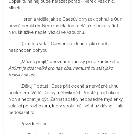
Copak tu na něj bude narážet pořád? Neřekl však nic.
Mlčeli.
Herenia viděla jak se Caesův ohryzek pohnul a Quin
pevně semkl rty. Nerozuměla tomu. Bála se cokoliv říct…
Narušit tíživé napětí vězící ve vzduchu.
Quintillus vstal. Caesonius ztuhnul jako socha
neschopen pohybu.
„Můžeš projít,“ obeznámil ilunský princ kurdiského.
Atrium je dost velké pro nás oba, nemusíš tu stát jako
foniský sloup!
„Děkuji,“ odtušil Ceas přiškrceně a nervózně uhnul
pohledem. Věděl, že by měl vykročit. Prostě projít okolo
nich a nechat je být. Zahnat zpátky neposedné myšlenky,
volající po rozhovoru, který spolu měli vést už dávno…, ale
nedokázal to.
Povzdechl si.