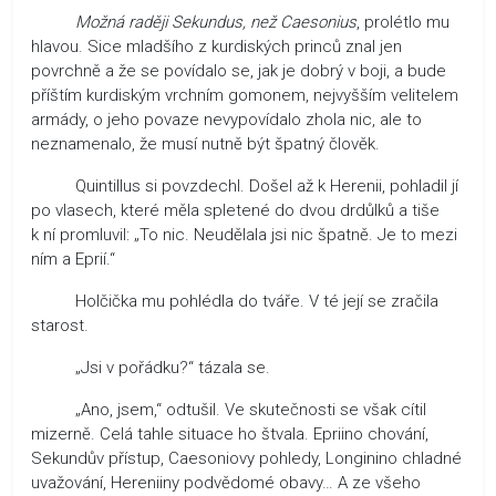
Možná raději Sekundus, než Caesonius
, prolétlo mu
hlavou. Sice mladšího z kurdiských princů znal jen
povrchně a že se povídalo se, jak je dobrý v boji, a bude
příštím kurdiským vrchním gomonem, nejvyšším velitelem
armády, o jeho povaze nevypovídalo zhola nic, ale to
neznamenalo, že musí nutně být špatný člověk.
Quintillus si povzdechl. Došel až k Herenii, pohladil jí
po vlasech, které měla spletené do dvou drdůlků a tiše
k ní promluvil: „To nic. Neudělala jsi nic špatně. Je to mezi
ním a Eprií.“
Holčička mu pohlédla do tváře. V té její se zračila
starost.
„Jsi v pořádku?“ tázala se.
„Ano, jsem,“ odtušil. Ve skutečnosti se však cítil
mizerně. Celá tahle situace ho štvala. Epriino chování,
Sekundův přístup, Caesoniovy pohledy, Longinino chladné
uvažování, Hereniiny podvědomé obavy… A ze všeho