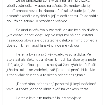
Že se princezna Epria vydala na ranní projížďku,
věděl v zámečku i vrabec na střeše. Sekundovi ale její
nepřítomnost nevadila. Naopak. Počkal, až bude jisté, že
snídaně skončila a vyhlédl si její mladší sestru. Ta se vrátila
do Jižního salónku k rozdělané výšivce.
Sekundus vyčkával v zahradě, odkud bylo do dívčího
„království“ dobře vidět. Teprve když byli všichni ostatní
nežádoucí obyvatelé dostatečně daleko a mimo dohled a
doslech, k nejmladší ilunské princezně vykročil.
Herenia byla na svůj věk vcelku vysoká dívka. Ve
stoje sahala Sekundovi někam k hrudníku. Sice byla ještě
dítě, ale již začínala pomalu nabývat ženských tvarů. Rašila
jí ňadra, kulatil se zadeček, tvář jí ozdobil první uhřík… Nic
z toho však druhého kurdiského prince nezajímalo.
„Dobré ráno, princezno,“ pozdravil ji, když nečekaně
vykoukl zpoza jednoho křídla dveří na venkovní terasu.
Herenia leknutím nadskočila, div nevyjekla.