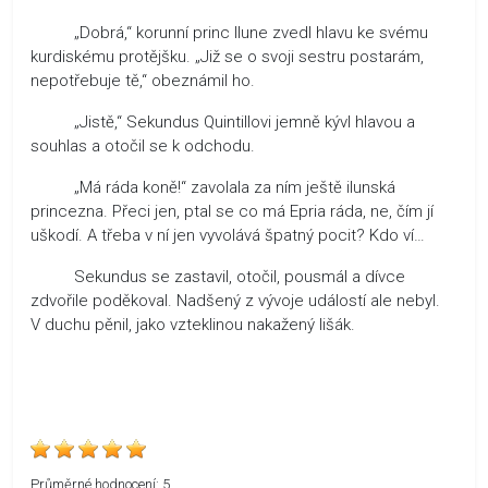
„Dobrá,“ korunní princ Ilune zvedl hlavu ke svému
kurdiskému protějšku. „Již se o svoji sestru postarám,
nepotřebuje tě,“ obeznámil ho.
„Jistě,“ Sekundus Quintillovi jemně kývl hlavou a
souhlas a otočil se k odchodu.
„Má ráda koně!“ zavolala za ním ještě ilunská
princezna. Přeci jen, ptal se co má Epria ráda, ne, čím jí
uškodí. A třeba v ní jen vyvolává špatný pocit? Kdo ví…
Sekundus se zastavil, otočil, pousmál a dívce
zdvořile poděkoval. Nadšený z vývoje událostí ale nebyl.
V duchu pěnil, jako vzteklinou nakažený lišák.
Průměrné hodnocení:
5