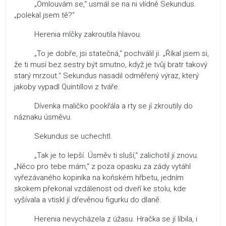
„Omlouvám se,“ usmál se na ni vlídně Sekundus.
„polekal jsem tě?“
Herenia mlčky zakroutila hlavou.
„To je dobře, jsi statečná,“ pochválil ji. „Říkal jsem si,
že ti musí bez sestry být smutno, když je tvůj bratr takový
starý mrzout.“ Sekundus nasadil odměřený výraz, který
jakoby vypadl Quintillovi z tváře.
Dívenka maličko pookřála a rty se jí zkroutily do
náznaku úsměvu.
Sekundus se uchechtl.
„Tak je to lepší. Úsměv ti sluší,“ zalichotil jí znovu.
„Něco pro tebe mám,“ z poza opasku za zády vytáhl
vyřezávaného kopiníka na koňském hřbetu, jedním
skokem překonal vzdálenost od dveří ke stolu, kde
vyšívala a vtiskl jí dřevěnou figurku do dlaně.
Herenia nevycházela z úžasu. Hračka se jí líbila, i