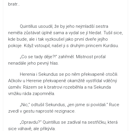
bratr…
Quintillus usoudil, že by jeho nejmladší sestra
neměla zůstávat úplně sama a vydal se jí hledat. Tušil sice,
kde bude, ale i tak vyzkoušel jako první dveře jejího
pokoje. Když vstoupil, našel ji s druhým princem Kurdisu.
„Co se tady děje?!“ zahřměl. Místnost proťal
nenadále jeho pevný hlas.
Herenia i Sekundus se po něm překvapeně otočili.
Ačkoliv u Herenie překvapeně okamžitě vystřídal vděčný
úsměv. Rázem se k bratrovi rozeběhla a na Sekunda
vmžiku ráda zapomněla.
„Nic,“ odtušil Sekundus, „jen jsme si povídali.“ Ruce
zvedl v gestu naprosté rezignace.
„Opravdu?“ Quintillus se zadíval na sestřičku, která
sice váhavě, ale přikývla.