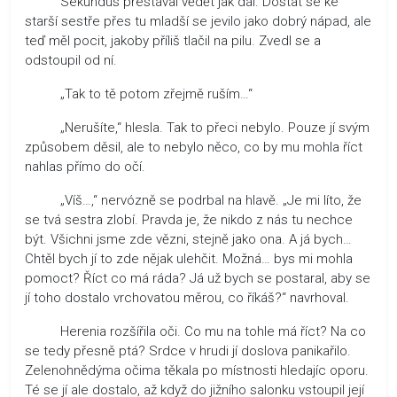
Sekundus přestával vědět jak dál. Dostat se ke
starší sestře přes tu mladší se jevilo jako dobrý nápad, ale
teď měl pocit, jakoby příliš tlačil na pilu. Zvedl se a
odstoupil od ní.
„Tak to tě potom zřejmě ruším…“
„Nerušíte,“ hlesla. Tak to přeci nebylo. Pouze jí svým
způsobem děsil, ale to nebylo něco, co by mu mohla říct
nahlas přímo do očí.
„Víš…,“ nervózně se podrbal na hlavě. „Je mi líto, že
se tvá sestra zlobí. Pravda je, že nikdo z nás tu nechce
být. Všichni jsme zde vězni, stejně jako ona. A já bych…
Chtěl bych jí to zde nějak ulehčit. Možná… bys mi mohla
pomoct? Říct co má ráda? Já už bych se postaral, aby se
jí toho dostalo vrchovatou měrou, co říkáš?“ navrhoval.
Herenia rozšířila oči. Co mu na tohle má říct? Na co
se tedy přesně ptá? Srdce v hrudi jí doslova panikařilo.
Zelenohnědýma očima těkala po místnosti hledajíc oporu.
Té se jí ale dostalo, až když do jižního salonku vstoupil její