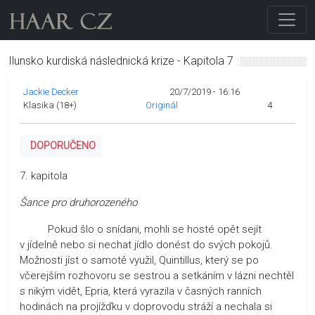
Ilunsko kurdiská následnická krize - Kapitola 7
Jackie Decker
20/7/2019 - 16:16
Klasika (18+)
Originál
4
DOPORUČENO
7. kapitola
Šance pro druhorozeného
Pokud šlo o snídani, mohli se hosté opět sejít
v jídelně nebo si nechat jídlo donést do svých pokojů.
Možnosti jíst o samotě využil, Quintillus, který se po
včerejším rozhovoru se sestrou a setkáním v lázni nechtěl
s nikým vidět, Epria, která vyrazila v časných ranních
hodinách na projížďku v doprovodu stráží a nechala si