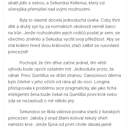
sbalit jídlo s sebou, a Sekundus Kellerius, který od
včerejška přemýšlel nad svými možnostmi.
Byla to vlastně docela jednoduchá úvaha. Coby třetí
dítě a druhý syn by za normálních okolností neměl šanci
na trůn. Jenže rozhodnutím jejich rodičů poslat je sem, se
všechno změnilo a Sekudus vycítil svoji příležitost. Aby se
stal králem hned dvou království, stačí zalíbit se rusovlasé
princezně!
Pochopil, že čím dříve začne jednat, tím větší
výhodu bude oproti ostatním mít. Jednoduše proto, že
váhali. Princ Quintillus se držel stranou. Caesoniovo dilema
bylo čitelné v jeho očích od rána až do noci. Longina
přistupovala k problému sice pragmaticky, ale jako tichá
inteligentní žena bude čekat na Quintillův první krok nebo
zda se nezaslouží o mír někdo jiný…
Sekundovi se líbila vášnivá povaha starší z ilunských
princezen. Jakoby jí snad žilami koloval tekutý oheň
namísto krve. Jenže Epria od první chvíle dávala jasně