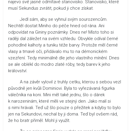
najevo své jasné odmítavé stanovisko. Stanovisko, které
musí Sekundus zvrátit, pokud ji chce získat.
Jedl sám, aby se vyhnul svým sourozencům.
Nechtěl dostat Miniho do péče hned od rána. Ani
odpovídat na Gininy poznámky. Dnes ne! Místo toho si
raději dal záležet na svém vzhledu. Obvykle odíval černé
pohodlné kalhoty a tuniku téže barvy. Protože měl černé
vlasy a tmavé oči, přidávalo mu to na démonickém
vzezření. Tedy minimálně dle jeho vlastního mínění. Dnes
se ale oblékl do modro zlaté róby, tedy barev k jeho
království.
A na závěr vylovil z truhly cetku, kterou s sebou vezl
původně jen kvůli Dominiovi. Byla to vyřezávaná figurka
válečníka na koni. Mini měl také jednu, šlo o dárek
k narozeninám, které měli ve stejný den. Jako malí si
s nimi hrávali. Teď už šlo pouze o přežitek a kdyby to bylo
jen na Sekundovi, nechal by ji doma. Teď byl ovšem rád,
že ho bratr přiměl. Mohl ji využít.