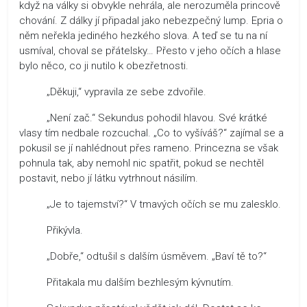
když na války si obvykle nehrála, ale nerozuměla princově
chování. Z dálky jí připadal jako nebezpečný lump. Epria o
něm neřekla jediného hezkého slova. A teď se tu na ní
usmíval, choval se přátelsky… Přesto v jeho očích a hlase
bylo něco, co ji nutilo k obezřetnosti.
„Děkuji,“ vypravila ze sebe zdvořile.
„Není zač.“ Sekundus pohodil hlavou. Své krátké
vlasy tím nedbale rozcuchal. „Co to vyšíváš?“ zajímal se a
pokusil se jí nahlédnout přes rameno. Princezna se však
pohnula tak, aby nemohl nic spatřit, pokud se nechtěl
postavit, nebo jí látku vytrhnout násilím.
„Je to tajemství?“ V tmavých očích se mu zalesklo.
Přikývla.
„Dobře,“ odtušil s dalším úsměvem. „Baví tě to?“
Přitakala mu dalším bezhlesým kývnutím.