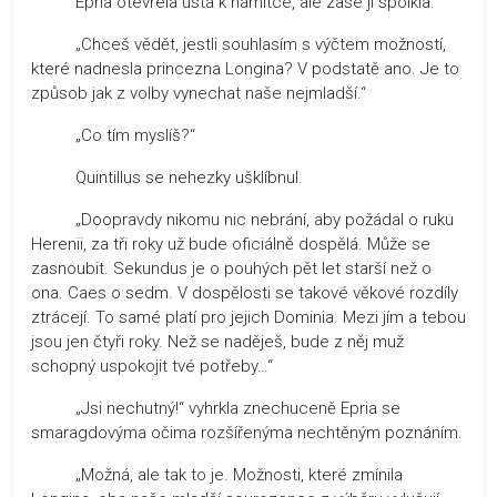
Epria otevřela ústa k námitce, ale zase ji spolkla.
„Chceš vědět, jestli souhlasím s výčtem možností,
které nadnesla princezna Longina? V podstatě ano. Je to
způsob jak z volby vynechat naše nejmladší.“
„Co tím myslíš?“
Quintillus se nehezky ušklíbnul.
„Doopravdy nikomu nic nebrání, aby požádal o ruku
Herenii, za tři roky už bude oficiálně dospělá. Může se
zasnoubit. Sekundus je o pouhých pět let starší než o
ona. Caes o sedm. V dospělosti se takové věkové rozdíly
ztrácejí. To samé platí pro jejich Dominia. Mezi jím a tebou
jsou jen čtyři roky. Než se naděješ, bude z něj muž
schopný uspokojit tvé potřeby…“
„Jsi nechutný!“ vyhrkla znechuceně Epria se
smaragdovýma očima rozšířenýma nechtěným poznáním.
„Možná, ale tak to je. Možnosti, které zmínila