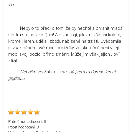
***
Nebylo to přeci o tom, že by nechtěla chránit mladší
sestru stejně jako Quin! Ale vadilo jí, jak z ní všichni kolem,
kromě Heren, udělali zboží, nabízené na tržišti. Uvědomila
si však během své ranní projížďky, že skutečně není v její
moci svoji pozici přímo změnit. Může jim však jejich „lov“
ztížit.
Nebojím se!
Zatvrdila se.
Já jsem tu doma! Jen ať
přijdou…!
Průměrné hodnocení:
5
Počet hodnocení:
3