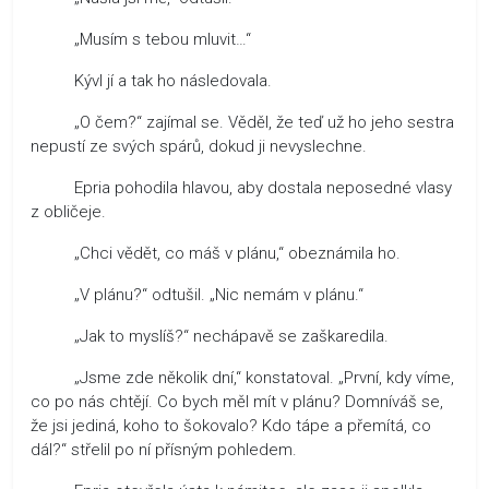
„Musím s tebou mluvit…“
Kývl jí a tak ho následovala.
„O čem?“ zajímal se. Věděl, že teď už ho jeho sestra
nepustí ze svých spárů, dokud ji nevyslechne.
Epria pohodila hlavou, aby dostala neposedné vlasy
z obličeje.
„Chci vědět, co máš v plánu,“ obeznámila ho.
„V plánu?“ odtušil. „Nic nemám v plánu.“
„Jak to myslíš?“ nechápavě se zaškaredila.
„Jsme zde několik dní,“ konstatoval. „První, kdy víme,
co po nás chtějí. Co bych měl mít v plánu? Domníváš se,
že jsi jediná, koho to šokovalo? Kdo tápe a přemítá, co
dál?“ střelil po ní přísným pohledem.