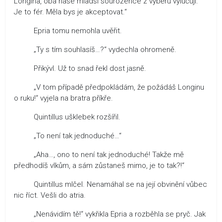
Longina, oba naše mladší sourozence z výběru vylučují.
Je to fér. Měla bys je akceptovat.“
Epria tomu nemohla uvěřit.
„Ty s tím souhlasíš…?“ vydechla ohromeně.
Přikývl. Už to snad řekl dost jasně.
„V tom případě předpokládám, že požádáš Longinu
o ruku!“ vyjela na bratra příkře.
Quintillus ušklebek rozšířil.
„To není tak jednoduché…“
„Aha…, ono to není tak jednoduché! Takže mě
předhodíš vlkům, a sám zůstaneš mimo, je to tak?!“
Quintillus mlčel. Nenamáhal se na její obvinění vůbec
nic říct. Vešli do atria.
„Nenávidím tě!“ vykřikla Epria a rozběhla se pryč. Jak