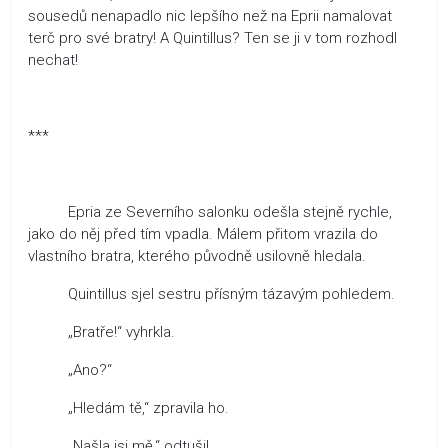
sousedů nenapadlo nic lepšího než na Eprii namalovat
terč pro své bratry! A Quintillus? Ten se ji v tom rozhodl
nechat!
***
Epria ze Severního salonku odešla stejně rychle,
jako do něj před tím vpadla. Málem přitom vrazila do
vlastního bratra, kterého původně usilovně hledala.
Quintillus sjel sestru přísným tázavým pohledem.
„Bratře!“ vyhrkla.
„Ano?“
„Hledám tě,“ zpravila ho.
„Našla jsi mě,“ odtušil.