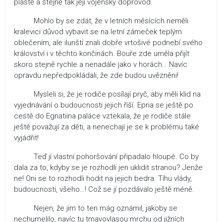
pláště a stejně tak její vojenský doprovod.
Mohlo by se zdát, že v letních měsících neměli
kralevici důvod vybavit se na letní zámeček teplým
oblečením, ale ilunští znali dobře vrtošivé podnebí svého
království i v těchto končinách. Bouře zde uměla přijít
skoro stejně rychle a nenadále jako v horách… Navíc
opravdu nepředpokládali, že zde budou uvězněni!
Mysleli si, že je rodiče posílají pryč, aby měli klid na
vyjednávání o budoucnosti jejich říší. Epria se ještě po
cestě do Egnatiina paláce vztekala, že je rodiče stále
ještě považují za děti, a nenechají je se k problému také
vyjádřit!
Teď jí vlastní pohoršování připadalo hloupé. Co by
dala za to, kdyby se je rozhodli jen uklidit stranou? Jenže
ne! Oni se to rozhodli hodit na jejich bedra. Tíhu vlády,
budoucnosti, všeho…! Což se jí pozdávalo ještě méně.
Nejen, že jim to ten mág oznámil, jakoby se
nechumelilo, navíc tu tmavovlasou mrchu od jižních