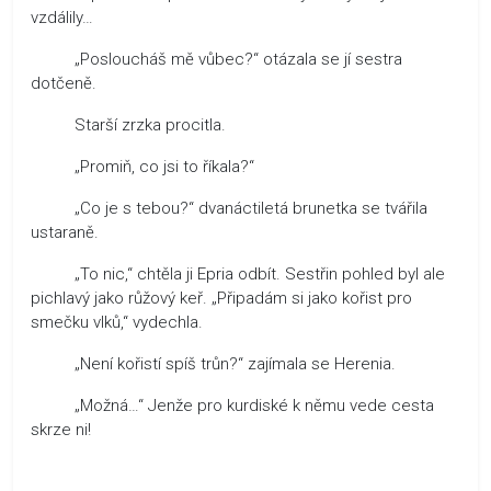
vzdálily…
„Posloucháš mě vůbec?“ otázala se jí sestra
dotčeně.
Starší zrzka procitla.
„Promiň, co jsi to říkala?“
„Co je s tebou?“ dvanáctiletá brunetka se tvářila
ustaraně.
„To nic,“ chtěla ji Epria odbít. Sestřin pohled byl ale
pichlavý jako růžový keř. „Připadám si jako kořist pro
smečku vlků,“ vydechla.
„Není kořistí spíš trůn?“ zajímala se Herenia.
„Možná…“ Jenže pro kurdiské k němu vede cesta
skrze ni!