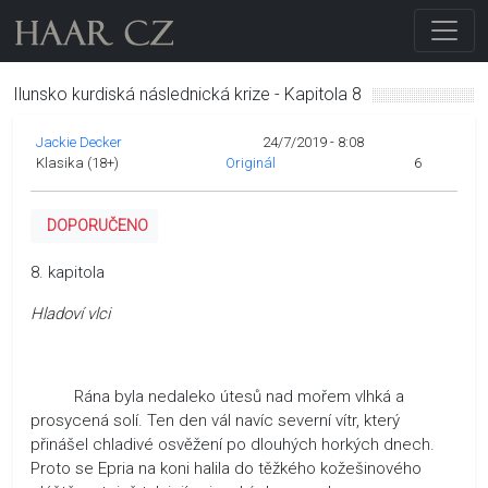
Ilunsko kurdiská následnická krize - Kapitola 8
Jackie Decker
24/7/2019 - 8:08
Klasika (18+)
Originál
6
DOPORUČENO
8. kapitola
Hladoví vlci
Rána byla nedaleko útesů nad mořem vlhká a
prosycená solí. Ten den vál navíc severní vítr, který
přinášel chladivé osvěžení po dlouhých horkých dnech.
Proto se Epria na koni halila do těžkého kožešinového