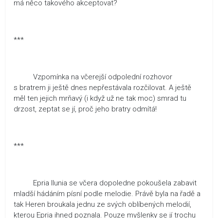
má něco takového akceptovat?
***
Vzpomínka na včerejší odpolední rozhovor
s bratrem ji ještě dnes nepřestávala rozčilovat. A ještě
měl ten jejich mrňavý (i když už ne tak moc) smrad tu
drzost, zeptat se jí, proč jeho bratry odmítá!
***
Epria Ilunia se včera dopoledne pokoušela zabavit
mladší hádáním písní podle melodie. Právě byla na řadě a
tak Heren broukala jednu ze svých oblíbených melodií,
kterou Epria ihned poznala. Pouze myšlenky se jí trochu