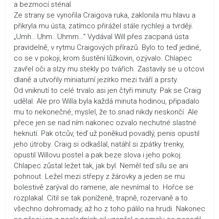
a bezmocí sténal.
Ze strany se vynořila Craigova ruka, zaklonila mu hlavu a
přikryla mu ústa, zatímco přirážel stále rychleji a tvrději.
„Umh...Uhm…Uhmm…“ Vydával Will přes zacpaná ústa
pravidelně, v rytmu Craigových přírazů. Bylo to teď jediné,
co se v pokoji, krom šustění lůžkovin, ozývalo. Chlapec
zavřel oči a slzy mu stekly po tvářích. Zastavily se u otcovi
dlaně a utvořily miniaturní jezírko mezi tváří a prsty.
Od vniknutí to celé trvalo asi jen čtyři minuty. Pak se Craig
udělal. Ale pro Willa byla každá minuta hodinou, připadalo
mu to nekonečné, myslel, že to snad nikdy neskončí. Ale
přece jen se nad ním nakonec ozvalo nechutné slastné
heknutí. Pak otcův, teď už poněkud povadlý, penis opustil
jeho útroby. Craig si odkašlal, natáhl si zpátky trenky,
opustil Willovu postel a pak beze slova i jeho pokoj.
Chlapec zůstal ležet tak, jak byl. Neměl teď sílu se ani
pohnout. Ležel mezi střepy z žárovky a jeden se mu
bolestivě zarýval do ramene, ale nevnímal to. Hořce se
rozplakal. Cítil se tak poníženě, trapně, rozervaně a to
všechno dohromady, až ho z toho pálilo na hrudi. Nakonec