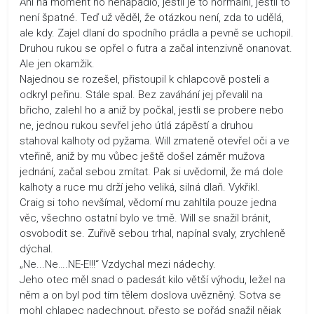
Ani na moment ho nenapadlo, jestli je to normální, jestli to
není špatné. Teď už věděl, že otázkou není, zda to udělá,
ale kdy. Zajel dlaní do spodního prádla a pevně se uchopil.
Druhou rukou se opřel o futra a začal intenzivně onanovat.
Ale jen okamžik.
Najednou se rozešel, přistoupil k chlapcově posteli a
odkryl peřinu. Stále spal. Bez zaváhání jej převalil na
břicho, zalehl ho a aniž by počkal, jestli se probere nebo
ne, jednou rukou sevřel jeho útlá zápěstí a druhou
stahoval kalhoty od pyžama. Will zmateně otevřel oči a ve
vteřině, aniž by mu vůbec ještě došel záměr mužova
jednání, začal sebou zmítat. Pak si uvědomil, že má dole
kalhoty a ruce mu drží jeho veliká, silná dlaň. Vykřikl.
Craig si toho nevšímal, vědomí mu zahltila pouze jedna
věc, všechno ostatní bylo ve tmě. Will se snažil bránit,
osvobodit se. Zuřivě sebou trhal, napínal svaly, zrychleně
dýchal.
„Ne...Ne….NE-E!!!“ Vzdychal mezi nádechy.
Jeho otec měl snad o padesát kilo větší výhodu, ležel na
něm a on byl pod tím tělem doslova uvězněný. Sotva se
mohl chlapec nadechnout, přesto se pořád snažil nějak