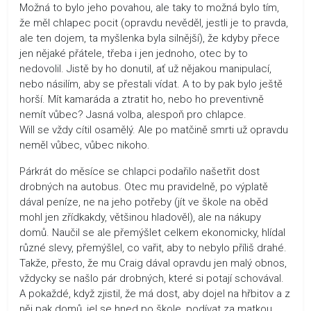
Možná to bylo jeho povahou, ale taky to možná bylo tím,
že měl chlapec pocit (opravdu nevěděl, jestli je to pravda,
ale ten dojem, ta myšlenka byla silnější), že kdyby přece
jen nějaké přátele, třeba i jen jednoho, otec by to
nedovolil. Jistě by ho donutil, ať už nějakou manipulací,
nebo násilím, aby se přestali vídat. A to by pak bylo ještě
horší. Mít kamaráda a ztratit ho, nebo ho preventivně
nemít vůbec? Jasná volba, alespoň pro chlapce.
Will se vždy cítil osamělý. Ale po matčině smrti už opravdu
neměl vůbec, vůbec nikoho.
Párkrát do měsíce se chlapci podařilo našetřit dost
drobných na autobus. Otec mu pravidelně, po výplatě
dával peníze, ne na jeho potřeby (jít ve škole na oběd
mohl jen zřídkakdy, většinou hladověl), ale na nákupy
domů. Naučil se ale přemýšlet celkem ekonomicky, hlídal
různé slevy, přemýšlel, co vařit, aby to nebylo příliš drahé.
Takže, přesto, že mu Craig dával opravdu jen malý obnos,
vždycky se našlo pár drobných, které si potají schovával.
A pokaždé, když zjistil, že má dost, aby dojel na hřbitov a z
něj pak domů, jel se hned po škole, podívat za matkou.