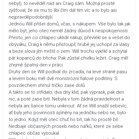
nebyl), to nevěděl nad ani Craig sám. Možná prostě
zjišťoval, že se mu to líbí čím dál tím víc a to bylo asi
nejpravděpodobnější.
Jednou Will přišel domů, včas, s nákupem. Vše bylo tak jak
mělo být, jeho otec neměl žádný důvod k nespokojenosti.
Přesto, jen co chlapec uklidil nákup, převlékl se a vešel do
obýváku, Craig k němu přistoupil, hrubě jej uchopil za vlasy
a beze slova jím mrštil o zem. Will trochu vykřikl a schytal
pár kopanců do břicha. Pak zůstal chvilku ležet. Craig měl
zřejmě špatný den v práci.
Druhý den se Will podíval do zrcadla, na levé straně pasu
a levém boku měl dvě monstrózní fialové podlitiny. S
povzdechem shrnul tričko zase dolů.
A takto se to střídalo, dva dny klid, pak výprask, pak den
nic, a poté zase bití. Nebyla v tom žádná pravidelnost a
nebyla ani šance tomu uniknout. Ať se Will snažil sebevíc,
ať byly jeho povinnosti splněny na jedničku nebo ne, bylo
to jedno. Když měl otec chuť ho bít, tak ho prostě bil.
Nedbaje občasných proseb nebo nářků, které ze sebe
chlapec občas vysoukal.