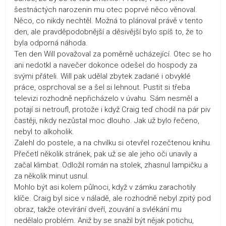
šestnáctých narozenin mu otec poprvé něco věnoval.
Něco, co nikdy nechtěl. Možná to plánoval právě v tento
den, ale pravděpodobnější a děsivější bylo spíš to, že to
byla odporná náhoda.
Ten den Will považoval za poměrně ucházející. Otec se ho
ani nedotkl a navečer dokonce odešel do hospody za
svými přáteli. Will pak udělal zbytek zadané i obvyklé
práce, osprchoval se a šel si lehnout. Pustit si třeba
televizi rozhodně nepřicházelo v úvahu. Sám nesměl a
potají si netroufl, protože i když Craig teď chodil na pár piv
častěji, nikdy nezůstal moc dlouho. Jak už bylo řečeno,
nebyl to alkoholik.
Zalehl do postele, a na chvilku si otevřel rozečtenou knihu.
Přečetl několik stránek, pak už se ale jeho oči unavily a
začal klimbat. Odložil román na stolek, zhasnul lampičku a
za několik minut usnul.
Mohlo být asi kolem půlnoci, když v zámku zarachotily
klíče. Craig byl sice v náladě, ale rozhodně nebyl zpitý pod
obraz, takže otevírání dveří, zouvání a svlékání mu
nedělalo problém. Aniž by se snažil být nějak potichu,