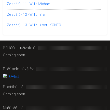
Ze spárů - 11 - Will a Michael
Ze spárů - 12 - Will umírá
Ze spárů - 13 - Will a...život - KONEC
Přihlášení uživatelé
Coming soon...
Počitadlo návštěv
Sociální sítě
Coming soon...
Naši přátelé