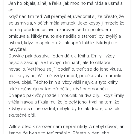
Jen ho objala, silně, a řekla, jak moc ho má ráda a usmála
se.
Když nad tím teď Will přemýšlel, uvědomil si, že přesto, že
se usmívala, v očích měla smutek. Jako kdyby jí mrzelo že
nemá pořádnou oslavu a zároveň se tím pohledem
omlouvala. Nikdy mu to ale nedělalo starosti, byl zvyklý a
byl rád, když to spolu prožili alespoň takhle. Nikdy jí nic
nevyčítal.
Obvykle pak dostával jeden dárek. Knihu. Emily ji vždy
nejspíš zakoupila v Levných knihách, ale to chlapci
nevadilo. Vetšinou se jí i podařilo, trefit se do jeho vkusu,
ale i kdyby ne, Will měl vždy radost, poděkoval a maminku
znovu objal. Těchto knih si vždy vážil nejvíc a tyto knihy
také nejčastěji matce předčítal, když onemocněla.
Chlapec pak vždy rozdělil moučník na dva díly. I když Emily
vrtěla hlavou a říkala mu, že je celý jeho, trval na tom, že
kdyby se s ní nerozdělil, nebylo by to tak dobré, což tak
skutečně cítil.
Willovi otec k narozeninám nepřál nikdy. A nebyl důvod, ani
šance, že by se to teď změnilo. Přesto, v den jeho