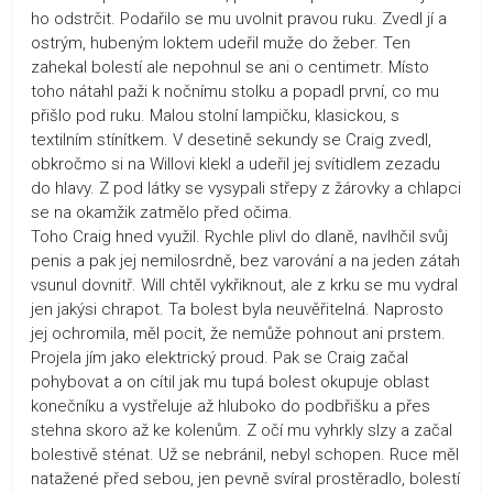
ho odstrčit. Podařilo se mu uvolnit pravou ruku. Zvedl jí a
ostrým, hubeným loktem udeřil muže do žeber. Ten
zahekal bolestí ale nepohnul se ani o centimetr. Místo
toho nátahl paži k nočnímu stolku a popadl první, co mu
přišlo pod ruku. Malou stolní lampičku, klasickou, s
textilním stínítkem. V desetině sekundy se Craig zvedl,
obkročmo si na Willovi klekl a udeřil jej svítidlem zezadu
do hlavy. Z pod látky se vysypali střepy z žárovky a chlapci
se na okamžik zatmělo před očima.
Toho Craig hned využil. Rychle plivl do dlaně, navlhčil svůj
penis a pak jej nemilosrdně, bez varování a na jeden zátah
vsunul dovnitř. Will chtěl vykřiknout, ale z krku se mu vydral
jen jakýsi chrapot. Ta bolest byla neuvěřitelná. Naprosto
jej ochromila, měl pocit, že nemůže pohnout ani prstem.
Projela jím jako elektrický proud. Pak se Craig začal
pohybovat a on cítil jak mu tupá bolest okupuje oblast
konečníku a vystřeluje až hluboko do podbřišku a přes
stehna skoro až ke kolenům. Z očí mu vyhrkly slzy a začal
bolestivě sténat. Už se nebránil, nebyl schopen. Ruce měl
natažené před sebou, jen pevně svíral prostěradlo, bolestí