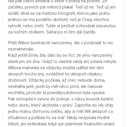
Will pak často sedával u sebe v pokoji na posteli. Ze
začátku, prvních pár měsíců plakal. Teď už ne. Teď už jen
seděl, díval se na matčinu fotografii, kterou jako jednu
jedinou se mu podařilo ukořistit, než je Craig všechny
vyhodil, nebo zničil. Tuhle si pečlivě schovával zasunutou
za nočním stolkem. Sahal po ní čím dál častěji.
Přišli Willovi šestnácté narozeniny. Ale v podstatě to nic
neznamenalo.
Když ještě Emily žila, dalo by se říct, že jeho narozeniny
slavili jen oni dva. I když to vlastně nikdy ani oslava nebyla.
Willova maminka se vždycky snažila udělat ten den
alespoň trochu jiný, ozvláštnit ho alespoň nějakou
drobností. Vždycky počkala, až otec nebude doma,
nevěděla jistě, jestli by měl něco proti, ale riskovat
nechtěla, protože ta pravděpodobnost byla vysoká.
Pak vstoupila k synovi do pokoje, v rukou kousek koláče
nebo dortu, který ukořistila v práci. Zapíchla do něj vždy
jednu malou dortovou svíčku, aby si měl Will alespoň co
sfouknout a políbila ho na tvář. Nikdy nezpívala Hodně
štěstí, ani netleskala, když syn plamínek fouknutím uhasil.