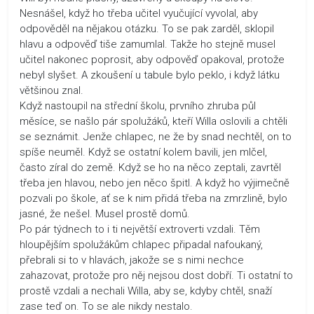
Nesnášel, když ho třeba učitel vyučující vyvolal, aby
odpověděl na nějakou otázku. To se pak zarděl, sklopil
hlavu a odpověď tiše zamumlal. Takže ho stejně musel
učitel nakonec poprosit, aby odpověď opakoval, protože
nebyl slyšet. A zkoušení u tabule bylo peklo, i když látku
většinou znal.
Když nastoupil na střední školu, prvního zhruba půl
měsíce, se našlo pár spolužáků, kteří Willa oslovili a chtěli
se seznámit. Jenže chlapec, ne že by snad nechtěl, on to
spíše neuměl. Když se ostatní kolem bavili, jen mlčel,
často zíral do země. Když se ho na něco zeptali, zavrtěl
třeba jen hlavou, nebo jen něco špitl. A když ho výjimečně
pozvali po škole, ať se k nim přidá třeba na zmrzlině, bylo
jasné, že nešel. Musel prostě domů.
Po pár týdnech to i ti největší extroverti vzdali. Těm
hloupějším spolužákům chlapec připadal nafoukaný,
přebrali si to v hlavách, jakože se s nimi nechce
zahazovat, protože pro něj nejsou dost dobří. Ti ostatní to
prostě vzdali a nechali Willa, aby se, kdyby chtěl, snaží
zase teď on. To se ale nikdy nestalo.