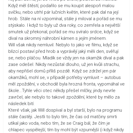
Když měl štěstí, podařilo se mu koupit alespoň malou
svíčku, nebo utrhl pár lučních květin, které pak dal na její
hrob. Stále na ní vzpomínal, stále ji miloval a pořád se mu
stýskalo. I když to byly už dva roky, co zemřela a největší
smutek už překonal, pořád se mu svíralo srdce, když se
díval na skromný náhrobní kámen s jejím jménem.
Will však nikdy nemluvil. Nebylo to jako ve filmu, když se
blízcí postaví před hrob a vyprávějí jaký měli den, svěřují
se, nebo pláčou. Mladík se vždy jen na okamžik díval a pak
zase odešel. Nikdy nezůstal dlouho, už jen kvůli strachu,
aby nepřišel domů příliš pozdě. Když se zdržel jen pár
okamžiků, mohl se, v případě potřeby vymluvit – autobus
měl zpoždění, v obchodě byla hrozná fronta, vypomáhal ve
škole…Tyhle věci otec někdy přešel mlčky, jindy nevrle
zavrčel, ale nebylo to takové zpoždění, které by mělo za
následek bití.
Které však, jak Will dospíval a byl starší, bylo na programu
stále častěji. Jestli to bylo tím, že čas od matčiny smrti
utíkal jako voda, nebo tím, že se Craig bál, že čím je
chlapec vyspělejší, tím by mohl být vzpurnější (i když nikdy