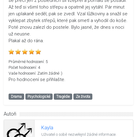
se přeci jen z posledních sil vzepřel a pomalu se posadil.
Až teď si všiml toho střepu a opatrně jej vytáhl. Pár minut
jen uplakaně seděl, pak se zvedl. Vzal lůžkoviny a snažil se
vyklepat zbytek střepů, které pak smetl a vyhodil do koše.
Poté znovu zalezl do postele. Bylo jasné, že dnes v noci
už neusne.
Plakal až do rána.
Průměrné hodnocení:
5
Počet hodnocení:
4
Vaše hodnocení:
Zatím žádné :)
Pro hodnocení se přihlašte.
Drama
Psychologické
Tragédie
Ze života
Autoři
Kayla
Uživatel o sobě nezveřejnil žádné informace.