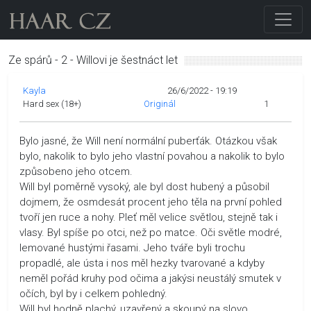
Ze spárů - 2 - Willovi je šestnáct let
Kayla
26/6/2022 - 19:19
Hard sex (18+)
Originál
1
Bylo jasné, že Will není normální puberťák. Otázkou však
bylo, nakolik to bylo jeho vlastní povahou a nakolik to bylo
způsobeno jeho otcem.
Will byl poměrně vysoký, ale byl dost hubený a působil
dojmem, že osmdesát procent jeho těla na první pohled
tvoří jen ruce a nohy. Pleť měl velice světlou, stejně tak i
vlasy. Byl spíše po otci, než po matce. Oči světle modré,
lemované hustými řasami. Jeho tváře byli trochu
propadlé, ale ústa i nos měl hezky tvarované a kdyby
neměl pořád kruhy pod očima a jakýsi neustálý smutek v
očích, byl by i celkem pohledný.
Will byl hodně plachý, uzavřený a skoupý na slovo.