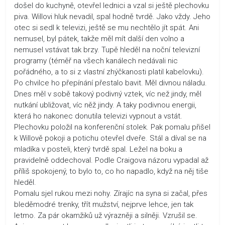
došel do kuchyně, otevřel lednici a vzal si ještě plechovku
piva. Willovi hluk nevadil, spal hodně tvrdě. Jako vždy. Jeho
otec si sedl k televizi, ještě se mu nechtělo jít spát. Ani
nemusel, byl pátek, takže měl mít další den volno a
nemusel vstávat tak brzy. Tupě hleděl na noční televizní
programy (téměř na všech kanálech nedávali nic
pořádného, a to si z vlastní zhýčkanosti platil kabelovku).
Po chvilce ho přepínání přestalo bavit. Měl divnou náladu.
Dnes měl v sobě takový podivný vztek, víc než jindy, měl
nutkání ubližovat, víc něž jindy. A taky podivnou energii,
která ho nakonec donutila televizi vypnout a vstát.
Plechovku položil na konferenční stolek. Pak pomalu přišel
k Willově pokoji a potichu otevřel dveře. Stál a díval se na
mladíka v posteli, který tvrdě spal. Ležel na boku a
pravidelně oddechoval. Podle Craigova názoru vypadal až
příliš spokojený, to bylo to, co ho napadlo, když na něj tiše
hleděl.
Pomalu sjel rukou mezi nohy. Zírajíc na syna si začal, přes
bleděmodré trenky, třít mužství, nejprve lehce, jen tak
letmo. Za pár okamžiků už výrazněji a silněji. Vzrušil se.