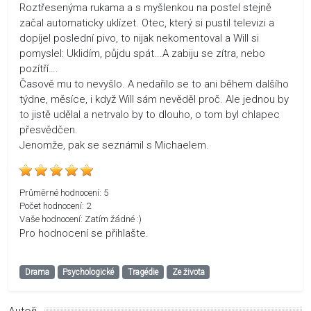
Roztřesenýma rukama a s myšlenkou na postel stejně
začal automaticky uklízet. Otec, který si pustil televizi a
dopíjel poslední pivo, to nijak nekomentoval a Will si
pomyslel: Uklidím, půjdu spát...A zabiju se zítra, nebo
pozítří….
Časově mu to nevyšlo. A nedařilo se to ani během dalšího
týdne, měsíce, i když Will sám nevěděl proč. Ale jednou by
to jistě udělal a netrvalo by to dlouho, o tom byl chlapec
přesvědčen.
Jenomže, pak se seznámil s Michaelem.
Průměrné hodnocení:
5
Počet hodnocení:
2
Vaše hodnocení:
Zatím žádné :)
Pro hodnocení se přihlašte.
Drama
Psychologické
Tragédie
Ze života