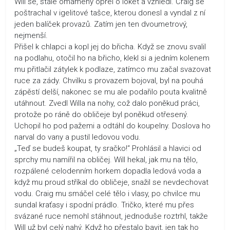
Will se, stále omámený opřel o loket a vzhlédl. Craig se
poštrachal v igelitové tašce, kterou donesl a vyndal z ní
jeden balíček provazů. Zatím jen ten dvoumetrový,
nejmenší.
Přišel k chlapci a kopl jej do břicha. Když se znovu svalil
na podlahu, otočil ho na břicho, klekl si a jedním kolenem
mu přitlačil zátylek k podlaze, zatímco mu začal svazovat
ruce za zády. Chvilku s provazem bojoval, byl na pouhá
zápěstí delší, nakonec se mu ale podařilo pouta kvalitně
utáhnout. Zvedl Willa na nohy, což dalo poněkud práci,
protože po ráně do obličeje byl poněkud otřesený.
Uchopil ho pod pažemi a odtáhl do koupelny. Doslova ho
narval do vany a pustil ledovou vodu.
„Teď se budeš koupat, ty sračko!“ Prohlásil a hlavici od
sprchy mu namířil na obličej. Will hekal, jak mu na tělo,
rozpálené celodenním horkem dopadla ledová voda a
když mu proud stříkal do obličeje, snažil se nevdechovat
vodu. Craig mu smáčel celé tělo i vlasy, po chvilce mu
sundal kraťasy i spodní prádlo. Tričko, které mu přes
svázané ruce nemohl stáhnout, jednoduše roztrhl, takže
Will už byl celý nahý. Když ho přestalo bavit, jen tak ho