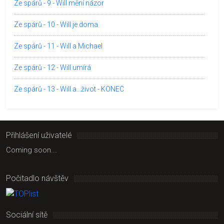
Ze spárů - 9 - Will mění názor
Ze spárů - 10 - Will je doma
Ze spárů - 11 - Will a Michael
Ze spárů - 12 - Will umírá
Ze spárů - 13 - Will a...život - KONEC
Přihlášení uživatelé
Coming soon...
Počitadlo návštěv
Sociální sítě