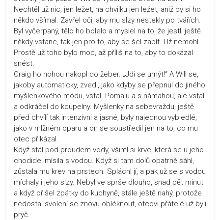
Nechtěl už nic, jen ležet, na chvilku jen ležet, aniž by si ho
někdo všímal. Zavřel oči, aby mu slzy nestekly po tvářích.
Byl vyčerpaný, tělo ho bolelo a myslel na to, že jestli ještě
někdy vstane, tak jen pro to, aby se šel zabít. Už nemohl.
Prostě už toho bylo moc, až příliš na to, aby to dokázal
snést.
Craig ho nohou nakopl do žeber. „Jdi se umýt!“ A Will se,
jakoby automaticky, zvedl, jako kdyby se přepnul do jiného
myšlenkového módu, vstal. Pomalu a s námahou, ale vstal
a odkráčel do koupelny. Myšlenky na sebevraždu, ještě
před chvílí tak intenzivni a jasné, byly najednou vybledlé,
jako v mlžném oparu a on se soustředil jen na to, co mu
otec přikázal.
Když stál pod proudem vody, všiml si krve, která se u jeho
chodidel mísila s vodou. Když si tam dolů opatrně sáhl,
zůstala mu krev na prstech. Spláchl jí, a pak už se s vodou
míchaly i jeho slzy. Nebyl ve sprše dlouho, snad pět minut
a když přišel zpátky do kuchyně, stále ještě nahý, protože
nedostal svolení se znovu obléknout, otcovi přátelé už byli
pryč.