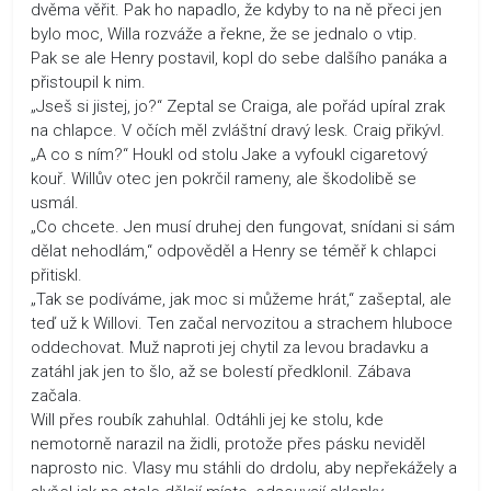
dvěma věřit. Pak ho napadlo, že kdyby to na ně přeci jen
bylo moc, Willa rozváže a řekne, že se jednalo o vtip.
Pak se ale Henry postavil, kopl do sebe dalšího panáka a
přistoupil k nim.
„Jseš si jistej, jo?“ Zeptal se Craiga, ale pořád upíral zrak
na chlapce. V očích měl zvláštní dravý lesk. Craig přikývl.
„A co s ním?“ Houkl od stolu Jake a vyfoukl cigaretový
kouř. Willův otec jen pokrčil rameny, ale škodolibě se
usmál.
„Co chcete. Jen musí druhej den fungovat, snídani si sám
dělat nehodlám,“ odpověděl a Henry se téměř k chlapci
přitiskl.
„Tak se podíváme, jak moc si můžeme hrát,“ zašeptal, ale
teď už k Willovi. Ten začal nervozitou a strachem hluboce
oddechovat. Muž naproti jej chytil za levou bradavku a
zatáhl jak jen to šlo, až se bolestí předklonil. Zábava
začala.
Will přes roubík zahuhlal. Odtáhli jej ke stolu, kde
nemotorně narazil na židli, protože přes pásku neviděl
naprosto nic. Vlasy mu stáhli do drdolu, aby nepřekážely a