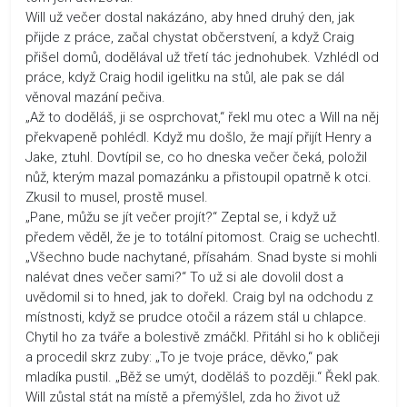
Will už večer dostal nakázáno, aby hned druhý den, jak
přijde z práce, začal chystat občerstvení, a když Craig
přišel domů, dodělával už třetí tác jednohubek. Vzhlédl od
práce, když Craig hodil igelitku na stůl, ale pak se dál
věnoval mazání pečiva.
„Až to doděláš, ji se osprchovat,“ řekl mu otec a Will na něj
překvapeně pohlédl. Když mu došlo, že mají přijít Henry a
Jake, ztuhl. Dovtípil se, co ho dneska večer čeká, položil
nůž, kterým mazal pomazánku a přistoupil opatrně k otci.
Zkusil to musel, prostě musel.
„Pane, můžu se jít večer projít?“ Zeptal se, i když už
předem věděl, že je to totální pitomost. Craig se uchechtl.
„Všechno bude nachytané, přísahám. Snad byste si mohli
nalévat dnes večer sami?“ To už si ale dovolil dost a
uvědomil si to hned, jak to dořekl. Craig byl na odchodu z
místnosti, když se prudce otočil a rázem stál u chlapce.
Chytil ho za tváře a bolestivě zmáčkl. Přitáhl si ho k obličeji
a procedil skrz zuby: „To je tvoje práce, děvko,“ pak
mladíka pustil. „Běž se umýt, doděláš to později.“ Řekl pak.
Will zůstal stát na místě a přemýšlel, zda ho život už