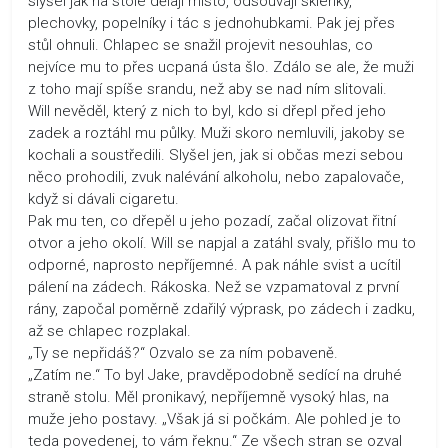
slyšel jak na stole dělají místo, odsouvají sklenky,
plechovky, popelníky i tác s jednohubkami. Pak jej přes
stůl ohnuli. Chlapec se snažil projevit nesouhlas, co
nejvíce mu to přes ucpaná ústa šlo. Zdálo se ale, že muži
z toho mají spíše srandu, než aby se nad ním slitovali.
Will nevěděl, který z nich to byl, kdo si dřepl před jeho
zadek a roztáhl mu půlky. Muži skoro nemluvili, jakoby se
kochali a soustředili. Slyšel jen, jak si občas mezi sebou
něco prohodili, zvuk nalévání alkoholu, nebo zapalovače,
když si dávali cigaretu.
Pak mu ten, co dřepěl u jeho pozadí, začal olizovat řitní
otvor a jeho okolí. Will se napjal a zatáhl svaly, přišlo mu to
odporné, naprosto nepříjemné. A pak náhle svist a ucítil
pálení na zádech. Rákoska. Než se vzpamatoval z první
rány, započal poměrně zdařilý výprask, po zádech i zadku,
až se chlapec rozplakal.
„Ty se nepřidáš?“ Ozvalo se za ním pobaveně.
„Zatím ne.“ To byl Jake, pravděpodobně sedící na druhé
straně stolu. Měl pronikavý, nepříjemně vysoký hlas, na
muže jeho postavy. „Však já si počkám. Ale pohled je to
teda povedenej, to vám řeknu.“ Ze všech stran se ozval