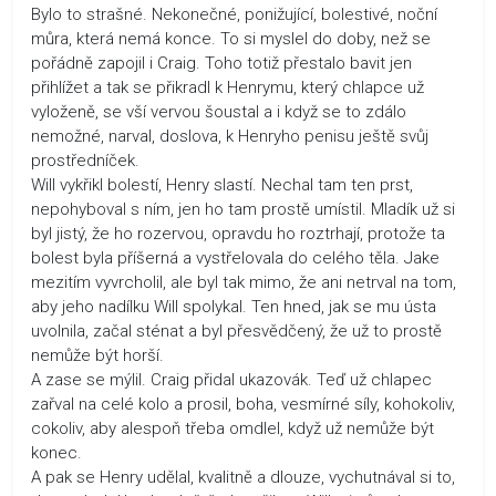
Bylo to strašné. Nekonečné, ponižující, bolestivé, noční
můra, která nemá konce. To si myslel do doby, než se
pořádně zapojil i Craig. Toho totiž přestalo bavit jen
přihlížet a tak se přikradl k Henrymu, který chlapce už
vyloženě, se vší vervou šoustal a i když se to zdálo
nemožné, narval, doslova, k Henryho penisu ještě svůj
prostředníček.
Will vykřikl bolestí, Henry slastí. Nechal tam ten prst,
nepohyboval s ním, jen ho tam prostě umístil. Mladík už si
byl jistý, že ho rozervou, opravdu ho roztrhají, protože ta
bolest byla příšerná a vystřelovala do celého těla. Jake
mezitím vyvrcholil, ale byl tak mimo, že ani netrval na tom,
aby jeho nadílku Will spolykal. Ten hned, jak se mu ústa
uvolnila, začal sténat a byl přesvědčený, že už to prostě
nemůže být horší.
A zase se mýlil. Craig přidal ukazovák. Teď už chlapec
zařval na celé kolo a prosil, boha, vesmírné síly, kohokoliv,
cokoliv, aby alespoň třeba omdlel, když už nemůže být
konec.
A pak se Henry udělal, kvalitně a dlouze, vychutnával si to,