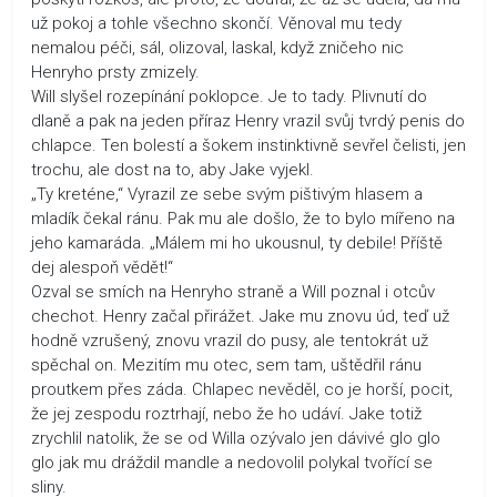
už pokoj a tohle všechno skončí. Věnoval mu tedy
nemalou péči, sál, olizoval, laskal, když zničeho nic
Henryho prsty zmizely.
Will slyšel rozepínání poklopce. Je to tady. Plivnutí do
dlaně a pak na jeden příraz Henry vrazil svůj tvrdý penis do
chlapce. Ten bolestí a šokem instinktivně sevřel čelisti, jen
trochu, ale dost na to, aby Jake vyjekl.
„Ty kreténe,“ Vyrazil ze sebe svým pištivým hlasem a
mladík čekal ránu. Pak mu ale došlo, že to bylo mířeno na
jeho kamaráda. „Málem mi ho ukousnul, ty debile! Příště
dej alespoň vědět!“
Ozval se smích na Henryho straně a Will poznal i otcův
chechot. Henry začal přirážet. Jake mu znovu úd, teď už
hodně vzrušený, znovu vrazil do pusy, ale tentokrát už
spěchal on. Mezitím mu otec, sem tam, uštědřil ránu
proutkem přes záda. Chlapec nevěděl, co je horší, pocit,
že jej zespodu roztrhají, nebo že ho udáví. Jake totiž
zrychlil natolik, že se od Willa ozývalo jen dávivé glo glo
glo jak mu dráždil mandle a nedovolil polykal tvořící se
sliny.