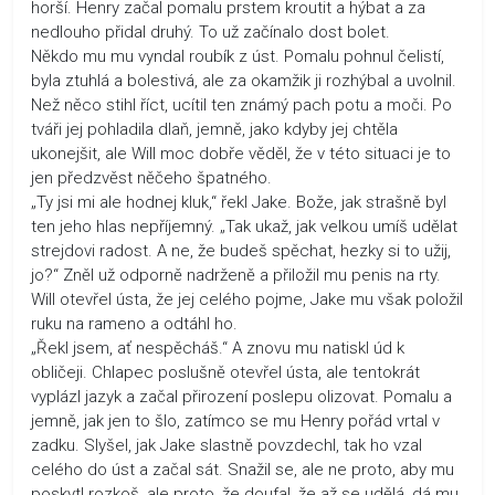
horší. Henry začal pomalu prstem kroutit a hýbat a za
nedlouho přidal druhý. To už začínalo dost bolet.
Někdo mu mu vyndal roubík z úst. Pomalu pohnul čelistí,
byla ztuhlá a bolestivá, ale za okamžik ji rozhýbal a uvolnil.
Než něco stihl říct, ucítil ten známý pach potu a moči. Po
tváři jej pohladila dlaň, jemně, jako kdyby jej chtěla
ukonejšit, ale Will moc dobře věděl, že v této situaci je to
jen předzvěst něčeho špatného.
„Ty jsi mi ale hodnej kluk,“ řekl Jake. Bože, jak strašně byl
ten jeho hlas nepříjemný. „Tak ukaž, jak velkou umíš udělat
strejdovi radost. A ne, že budeš spěchat, hezky si to užij,
jo?“ Zněl už odporně nadrženě a přiložil mu penis na rty.
Will otevřel ústa, že jej celého pojme, Jake mu však položil
ruku na rameno a odtáhl ho.
„Řekl jsem, ať nespěcháš.“ A znovu mu natiskl úd k
obličeji. Chlapec poslušně otevřel ústa, ale tentokrát
vyplázl jazyk a začal přirození poslepu olizovat. Pomalu a
jemně, jak jen to šlo, zatímco se mu Henry pořád vrtal v
zadku. Slyšel, jak Jake slastně povzdechl, tak ho vzal
celého do úst a začal sát. Snažil se, ale ne proto, aby mu
poskytl rozkoš, ale proto, že doufal, že až se udělá, dá mu