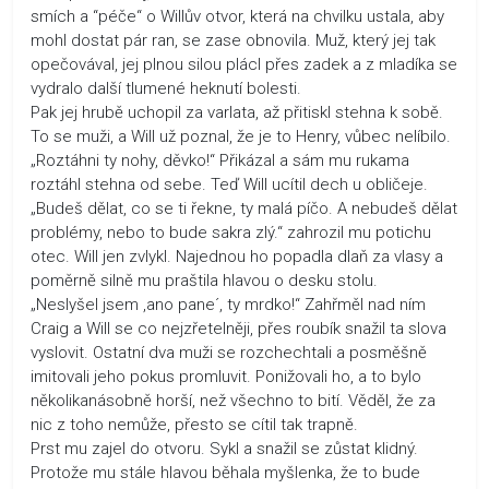
smích a “péče“ o Willův otvor, která na chvilku ustala, aby
mohl dostat pár ran, se zase obnovila. Muž, který jej tak
opečovával, jej plnou silou plácl přes zadek a z mladíka se
vydralo další tlumené heknutí bolesti.
Pak jej hrubě uchopil za varlata, až přitiskl stehna k sobě.
To se muži, a Will už poznal, že je to Henry, vůbec nelíbilo.
„Roztáhni ty nohy, děvko!“ Přikázal a sám mu rukama
roztáhl stehna od sebe. Teď Will ucítil dech u obličeje.
„Budeš dělat, co se ti řekne, ty malá píčo. A nebudeš dělat
problémy, nebo to bude sakra zlý.“ zahrozil mu potichu
otec. Will jen zvlykl. Najednou ho popadla dlaň za vlasy a
poměrně silně mu praštila hlavou o desku stolu.
„Neslyšel jsem ,ano pane´, ty mrdko!“ Zahřměl nad ním
Craig a Will se co nejzřetelněji, přes roubík snažil ta slova
vyslovit. Ostatní dva muži se rozchechtali a posměšně
imitovali jeho pokus promluvit. Ponižovali ho, a to bylo
několikanásobně horší, než všechno to bití. Věděl, že za
nic z toho nemůže, přesto se cítil tak trapně.
Prst mu zajel do otvoru. Sykl a snažil se zůstat klidný.
Protože mu stále hlavou běhala myšlenka, že to bude