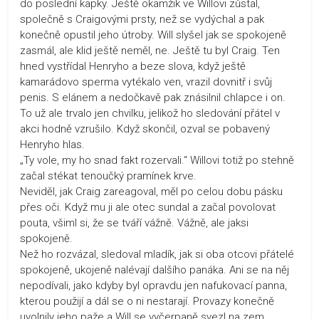
do poslední kapky. Ještě okamžik ve Willovi zůstal,
společně s Craigovými prsty, než se vydýchal a pak
konečně opustil jeho útroby. Will slyšel jak se spokojeně
zasmál, ale klid ještě neměl, ne. Ještě tu byl Craig. Ten
hned vystřídal Henryho a beze slova, když ještě
kamarádovo sperma vytékalo ven, vrazil dovnitř i svůj
penis. S elánem a nedočkavě pak znásilnil chlapce i on.
To už ale trvalo jen chvilku, jelikož ho sledování přátel v
akci hodně vzrušilo. Když skončil, ozval se pobavený
Henryho hlas.
„Ty vole, my ho snad fakt rozervali.“ Willovi totiž po stehně
začal stékat tenoučký pramínek krve.
Neviděl, jak Craig zareagoval, měl po celou dobu pásku
přes oči. Když mu ji ale otec sundal a začal povolovat
pouta, všiml si, že se tváří vážně. Vážně, ale jaksi
spokojeně.
Než ho rozvázal, sledoval mladík, jak si oba otcovi přátelé
spokojeně, ukojeně nalévají dalšího panáka. Ani se na něj
nepodívali, jako kdyby byl opravdu jen nafukovací panna,
kterou použijí a dál se o ni nestarají. Provazy konečně
uvolnily jeho paže a Will se vyčerpaně svezl na zem.