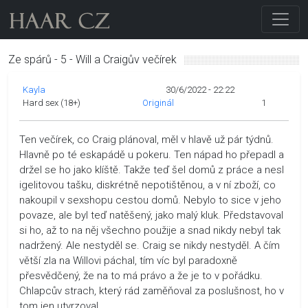
Ze spárů - 5 - Will a Craigův večírek
Kayla
30/6/2022 - 22:22
Hard sex (18+)
Originál
1
Ten večírek, co Craig plánoval, měl v hlavě už pár týdnů.
Hlavně po té eskapádě u pokeru. Ten nápad ho přepadl a
držel se ho jako klíště. Takže teď šel domů z práce a nesl
igelitovou tašku, diskrétně nepotištěnou, a v ní zboží, co
nakoupil v sexshopu cestou domů. Nebylo to sice v jeho
povaze, ale byl teď natěšený, jako malý kluk. Představoval
si ho, až to na něj všechno použije a snad nikdy nebyl tak
nadržený. Ale nestyděl se. Craig se nikdy nestyděl. A čím
větší zla na Willovi páchal, tím víc byl paradoxně
přesvědčený, že na to má právo a že je to v pořádku.
Chlapcův strach, který rád zaměňoval za poslušnost, ho v
tom jen utvrzoval.