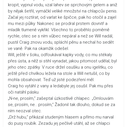
kropit, vypnul vodu, vzal lahev se sprchovým gelem a aniž
by nějak šetřil, vymáčkl veliké množství na chlapcův penis.
Začal jej roztírat, od varlat ke špičce, pak ho otočil a zajel
mu mezi půlky. Nakonec se prodral prstem dovnitř a
mladík tlumeně vykřikl. Všechno to proběhlo poměrně
rychle, otec se s ním vůbec nepáral a než se Will nadál,
pustil Craig znovu vodu, spláchl pěnu a nechal ho sedět
ve vaně. Pak na okamžik odešel.
Will, ještě v šoku, odfoukával kapky vody, co mu stékaly
přes ústa, a něž si stihl vynadat, jakou pitomost udělal, byl
jeho otec zpátky. V ruce držel osušku a onu igelitku, co
ještě před chvilkou ležela na stole a Will netušil, co by
mohla obsahovat. Teď už jisté podezření měl.
Craig ho vytáhl z vany a ledabyle jej osušil. Pak mu přes
oči natáhl pásku.
„N-ne, prosím,“ zašeptal úzkostlivě chlapec. „Omlouvám
se, prosím, ne...prosím,“ Žadonil tak dlouho, dokud se za
ním neozval otec.
„Drž hubu,“ přikázal studeným hlasem a přímo mu narval
do pusy roubík. Zezadu jej pečlivě utáhl, až se chlapci