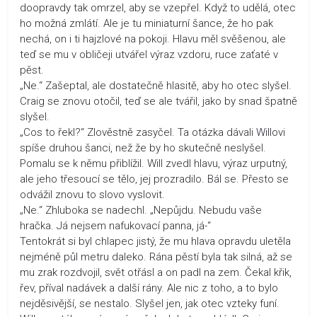
doopravdy tak omrzel, aby se vzepřel. Když to udělá, otec
ho možná zmlátí. Ale je tu miniaturní šance, že ho pak
nechá, on i ti hajzlové na pokoji. Hlavu měl svěšenou, ale
teď se mu v obličeji utvářel výraz vzdoru, ruce zaťaté v
pěst.
„Ne.“ Zašeptal, ale dostatečně hlasitě, aby ho otec slyšel.
Craig se znovu otočil, teď se ale tvářil, jako by snad špatně
slyšel.
„Cos to řekl?“ Zlověstně zasyčel. Ta otázka dávali Willovi
spíše druhou šanci, než že by ho skutečně neslyšel.
Pomalu se k němu přiblížil. Will zvedl hlavu, výraz urputný,
ale jeho třesoucí se tělo, jej prozradilo. Bál se. Přesto se
odvážil znovu to slovo vyslovit.
„Ne.“ Zhluboka se nadechl. „Nepůjdu. Nebudu vaše
hračka. Já nejsem nafukovací panna, já-“
Tentokrát si byl chlapec jistý, že mu hlava opravdu uletěla
nejméně půl metru daleko. Rána pěstí byla tak silná, až se
mu zrak rozdvojil, svět otřásl a on padl na zem. Čekal křik,
řev, příval nadávek a další rány. Ale nic z toho, a to bylo
nejděsivější, se nestalo. Slyšel jen, jak otec vzteky funí.