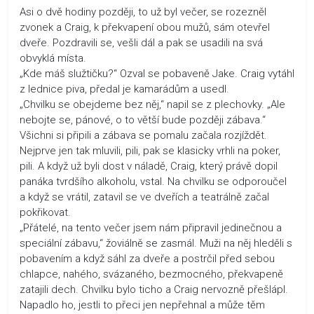
Asi o dvě hodiny později, to už byl večer, se rozezněl
zvonek a Craig, k překvapení obou mužů, sám otevřel
dveře. Pozdravili se, vešli dál a pak se usadili na svá
obvyklá místa.
„Kde máš služtičku?“ Ozval se pobaveně Jake. Craig vytáhl
z lednice piva, předal je kamarádům a usedl.
„Chvilku se obejdeme bez něj,“ napil se z plechovky. „Ale
nebojte se, pánové, o to větší bude později zábava.“
Všichni si připili a zábava se pomalu začala rozjíždět.
Nejprve jen tak mluvili, pili, pak se klasicky vrhli na poker,
pili. A když už byli dost v náladě, Craig, který právě dopil
panáka tvrdšího alkoholu, vstal. Na chvilku se odporoučel
a když se vrátil, zatavil se ve dveřích a teatrálně začal
pokřikovat.
„Přátelé, na tento večer jsem nám připravil jedinečnou a
speciální zábavu,“ žoviálně se zasmál. Muži na něj hleděli s
pobavením a když sáhl za dveře a postrčil před sebou
chlapce, nahého, svázaného, bezmocného, překvapeně
zatajili dech. Chvilku bylo ticho a Craig nervozně přešlápl.
Napadlo ho, jestli to přeci jen nepřehnal a může těm