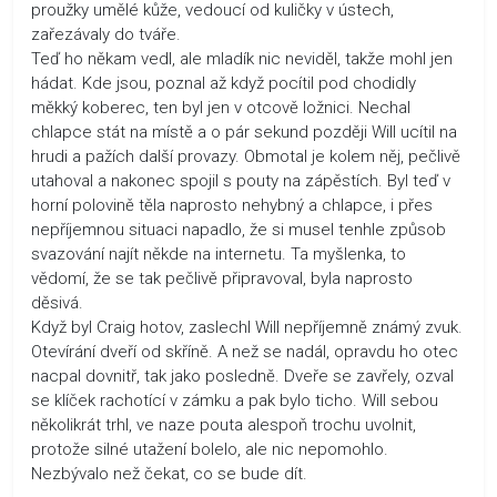
proužky umělé kůže, vedoucí od kuličky v ústech,
zařezávaly do tváře.
Teď ho někam vedl, ale mladík nic neviděl, takže mohl jen
hádat. Kde jsou, poznal až když pocítil pod chodidly
měkký koberec, ten byl jen v otcově ložnici. Nechal
chlapce stát na místě a o pár sekund později Will ucítil na
hrudi a pažích další provazy. Obmotal je kolem něj, pečlivě
utahoval a nakonec spojil s pouty na zápěstích. Byl teď v
horní polovině těla naprosto nehybný a chlapce, i přes
nepříjemnou situaci napadlo, že si musel tenhle způsob
svazování najít někde na internetu. Ta myšlenka, to
vědomí, že se tak pečlivě připravoval, byla naprosto
děsivá.
Když byl Craig hotov, zaslechl Will nepříjemně známý zvuk.
Otevírání dveří od skříně. A než se nadál, opravdu ho otec
nacpal dovnitř, tak jako posledně. Dveře se zavřely, ozval
se klíček rachotící v zámku a pak bylo ticho. Will sebou
několikrát trhl, ve naze pouta alespoň trochu uvolnit,
protože silné utažení bolelo, ale nic nepomohlo.
Nezbývalo než čekat, co se bude dít.