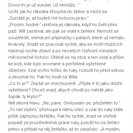
Dovol mi je už sundat. Už nemůžu…“
Ucítil, jak ho rákoska šťouchá do žeber a otočil se.
„Sundáš je, až budeš mít hotovou práci.“
„Prosím, hodně-“ umlčela jej rákoska, když ho švihl přes
paži. Will zasténal, ale pak se vrátil k žehlení. Nemohl se
soustředit, vnímal jen připínáčky v patách, které už nemálo
krvácely. Snažil se pracovat rychle, aby se mohl mučících
nástrojů rychle zbavit a po necelých čtyřiceti minutách
měl konečně hotovo. Ohlédl se na otce a ten vstal a přišel
ke koši, kde bylo srovnané a perfektně vyžehlené
oblečení. Vzal vrchní tričko do ruky, rozložil ho před sebou
a zkoumal ho. Pak ho hodil na Willa.
„Co to je?“ Zeptal se znechuceně. „Přijde ti to jako dobře
vyžehlené? Chceš snad, abych chodil po městě jako
šupák, ty kryso?“
Will sklonil hlavu. „Ne, pane. Omlouvám se, přežehlím to.“
„To rád slyším,“ přistoupil k němu otec a vzal do ruky stále
ještě zapnutou žehličku. Pak ho rychle, snad ve vteřině
popadl za prostředníček pravé ruky, položil ho na žehlící
prkno a přitiskl na něj žehličku, až to zasyčelo. „A myslím,