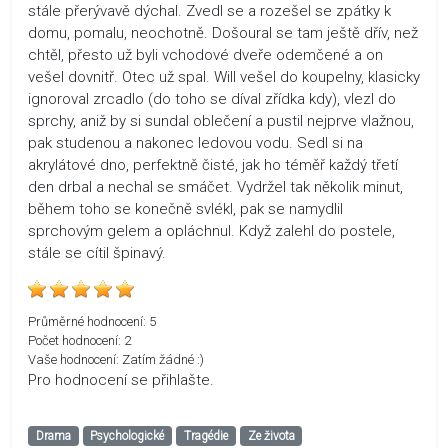
stále přerývavě dýchal. Zvedl se a rozešel se zpátky k
domu, pomalu, neochotně. Došoural se tam ještě dřív, než
chtěl, přesto už byli vchodové dveře odemčené a on
vešel dovnitř. Otec už spal. Will vešel do koupelny, klasicky
ignoroval zrcadlo (do toho se díval zřídka kdy), vlezl do
sprchy, aniž by si sundal oblečení a pustil nejprve vlažnou,
pak studenou a nakonec ledovou vodu. Sedl si na
akrylátové dno, perfektně čisté, jak ho téměř každý třetí
den drbal a nechal se smáčet. Vydržel tak několik minut,
během toho se konečně svlékl, pak se namydlil
sprchovým gelem a opláchnul. Když zalehl do postele,
stále se cítil špinavý.
Průměrné hodnocení:
5
Počet hodnocení:
2
Vaše hodnocení:
Zatím žádné :)
Pro hodnocení se přihlašte.
Drama
Psychologické
Tragédie
Ze života