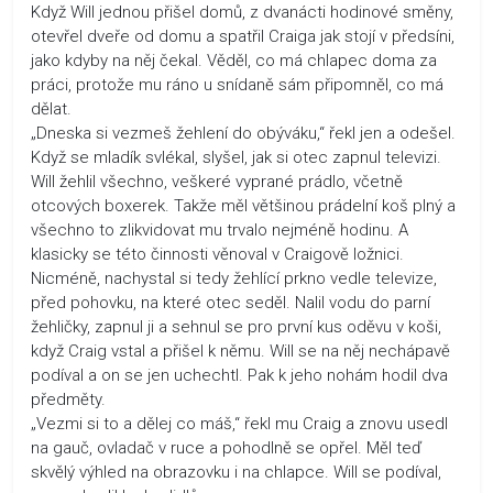
Když Will jednou přišel domů, z dvanácti hodinové směny,
otevřel dveře od domu a spatřil Craiga jak stojí v předsíni,
jako kdyby na něj čekal. Věděl, co má chlapec doma za
práci, protože mu ráno u snídaně sám připomněl, co má
dělat.
„Dneska si vezmeš žehlení do obýváku,“ řekl jen a odešel.
Když se mladík svlékal, slyšel, jak si otec zapnul televizi.
Will žehlil všechno, veškeré vyprané prádlo, včetně
otcových boxerek. Takže měl většinou prádelní koš plný a
všechno to zlikvidovat mu trvalo nejméně hodinu. A
klasicky se této činnosti věnoval v Craigově ložnici.
Nicméně, nachystal si tedy žehlící prkno vedle televize,
před pohovku, na které otec seděl. Nalil vodu do parní
žehličky, zapnul ji a sehnul se pro první kus oděvu v koši,
když Craig vstal a přišel k němu. Will se na něj nechápavě
podíval a on se jen uchechtl. Pak k jeho nohám hodil dva
předměty.
„Vezmi si to a dělej co máš,“ řekl mu Craig a znovu usedl
na gauč, ovladač v ruce a pohodlně se opřel. Měl teď
skvělý výhled na obrazovku i na chlapce. Will se podíval,