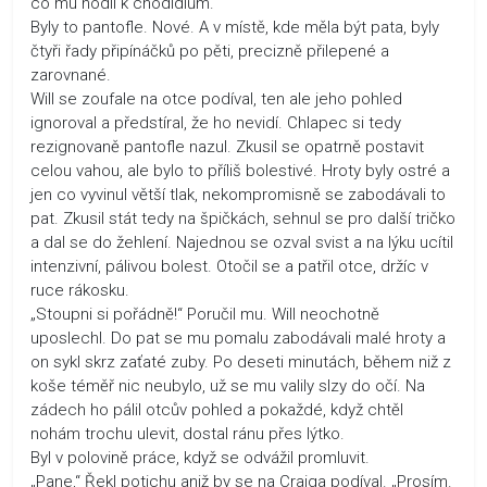
co mu hodil k chodidlům.
Byly to pantofle. Nové. A v místě, kde měla být pata, byly
čtyři řady připínáčků po pěti, precizně přilepené a
zarovnané.
Will se zoufale na otce podíval, ten ale jeho pohled
ignoroval a předstíral, že ho nevidí. Chlapec si tedy
rezignovaně pantofle nazul. Zkusil se opatrně postavit
celou vahou, ale bylo to příliš bolestivé. Hroty byly ostré a
jen co vyvinul větší tlak, nekompromisně se zabodávali to
pat. Zkusil stát tedy na špičkách, sehnul se pro další tričko
a dal se do žehlení. Najednou se ozval svist a na lýku ucítil
intenzivní, pálivou bolest. Otočil se a patřil otce, držíc v
ruce rákosku.
„Stoupni si pořádně!“ Poručil mu. Will neochotně
uposlechl. Do pat se mu pomalu zabodávali malé hroty a
on sykl skrz zaťaté zuby. Po deseti minutách, během niž z
koše téměř nic neubylo, už se mu valily slzy do očí. Na
zádech ho pálil otcův pohled a pokaždé, když chtěl
nohám trochu ulevit, dostal ránu přes lýtko.
Byl v polovině práce, když se odvážil promluvit.
„Pane,“ Řekl potichu aniž by se na Craiga podíval. „Prosím.