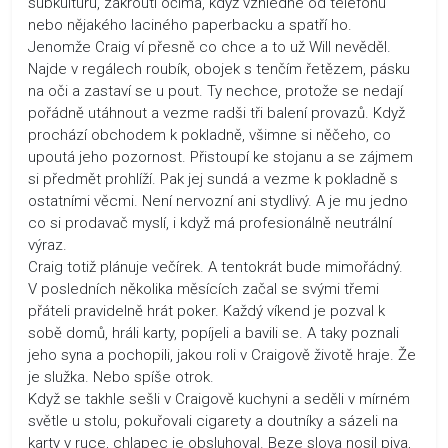
subkulturu, zakroutí očima, když vzhlédne od telefonu
nebo nějakého laciného paperbacku a spatří ho.
Jenomže Craig ví přesně co chce a to už Will nevěděl.
Najde v regálech roubík, obojek s tenčím řetězem, pásku
na oči a zastaví se u pout. Ty nechce, protože se nedají
pořádně utáhnout a vezme radši tři balení provazů. Když
prochází obchodem k pokladně, všimne si něčeho, co
upoutá jeho pozornost. Přistoupí ke stojanu a se zájmem
si předmět prohlíží. Pak jej sundá a vezme k pokladně s
ostatními věcmi. Není nervozní ani stydlivý. A je mu jedno
co si prodavač myslí, i když má profesionálně neutrální
výraz.
Craig totiž plánuje večírek. A tentokrát bude mimořádný.
V posledních několika měsících začal se svými třemi
přáteli pravidelně hrát poker. Každý víkend je pozval k
sobě domů, hráli karty, popíjeli a bavili se. A taky poznali
jeho syna a pochopili, jakou roli v Craigově životě hraje. Že
je služka. Nebo spíše otrok.
Když se takhle sešli v Craigově kuchyni a seděli v mírném
světle u stolu, pokuřovali cigarety a doutníky a sázeli na
karty v ruce, chlapec je obsluhoval. Beze slova nosil piva,