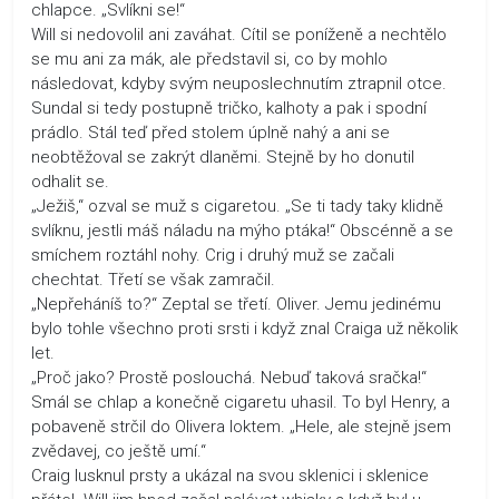
chlapce. „Svlíkni se!“
Will si nedovolil ani zaváhat. Cítil se poníženě a nechtělo
se mu ani za mák, ale představil si, co by mohlo
následovat, kdyby svým neuposlechnutím ztrapnil otce.
Sundal si tedy postupně tričko, kalhoty a pak i spodní
prádlo. Stál teď před stolem úplně nahý a ani se
neobtěžoval se zakrýt dlaněmi. Stejně by ho donutil
odhalit se.
„Ježiš,“ ozval se muž s cigaretou. „Se ti tady taky klidně
svlíknu, jestli máš náladu na mýho ptáka!“ Obscénně a se
smíchem roztáhl nohy. Crig i druhý muž se začali
chechtat. Třetí se však zamračil.
„Nepřeháníš to?“ Zeptal se třetí. Oliver. Jemu jedinému
bylo tohle všechno proti srsti i když znal Craiga už několik
let.
„Proč jako? Prostě poslouchá. Nebuď taková sračka!“
Smál se chlap a konečně cigaretu uhasil. To byl Henry, a
pobaveně strčil do Olivera loktem. „Hele, ale stejně jsem
zvědavej, co ještě umí.“
Craig lusknul prsty a ukázal na svou sklenici i sklenice