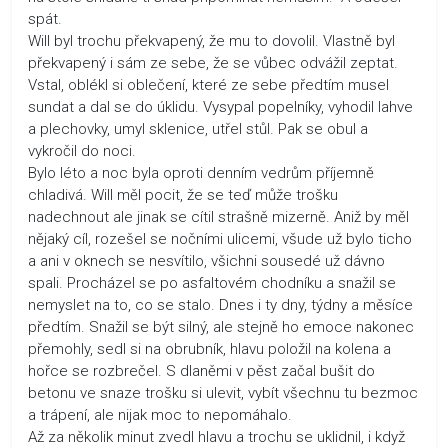
spát.
Will byl trochu překvapený, že mu to dovolil. Vlastně byl
překvapený i sám ze sebe, že se vůbec odvážil zeptat.
Vstal, oblékl si oblečení, které ze sebe předtím musel
sundat a dal se do úklidu. Vysypal popelníky, vyhodil lahve
a plechovky, umyl sklenice, utřel stůl. Pak se obul a
vykročil do noci.
Bylo léto a noc byla oproti denním vedrům příjemně
chladivá. Will měl pocit, že se teď může trošku
nadechnout ale jinak se cítil strašně mizerně. Aniž by měl
nějaký cíl, rozešel se nočními ulicemi, všude už bylo ticho
a ani v oknech se nesvítilo, všichni sousedé už dávno
spali. Procházel se po asfaltovém chodníku a snažil se
nemyslet na to, co se stalo. Dnes i ty dny, týdny a měsíce
předtím. Snažil se být silný, ale stejně ho emoce nakonec
přemohly, sedl si na obrubník, hlavu položil na kolena a
hořce se rozbrečel. S dlaněmi v pěst začal bušit do
betonu ve snaze trošku si ulevit, vybít všechnu tu bezmoc
a trápení, ale nijak moc to nepomáhalo.
Až za několik minut zvedl hlavu a trochu se uklidnil, i když