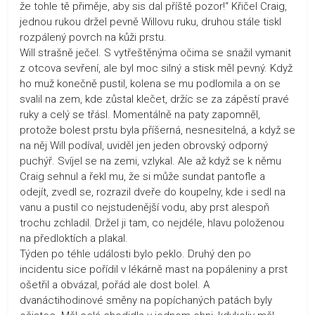
že tohle tě přiměje, aby sis dal příště pozor!“ Křičel Craig,
jednou rukou držel pevně Willovu ruku, druhou stále tiskl
rozpálený povrch na kůži prstu.
Will strašně ječel. S vytřeštěnýma očima se snažil vymanit
z otcova sevření, ale byl moc silný a stisk měl pevný. Když
ho muž konečně pustil, kolena se mu podlomila a on se
svalil na zem, kde zůstal klečet, držíc se za zápěstí pravé
ruky a celý se třásl. Momentálně na paty zapomněl,
protože bolest prstu byla příšerná, nesnesitelná, a když se
na něj Will podíval, uviděl jen jeden obrovský odporný
puchýř. Svíjel se na zemi, vzlykal. Ale až když se k němu
Craig sehnul a řekl mu, že si může sundat pantofle a
odejít, zvedl se, rozrazil dveře do koupelny, kde i sedl na
vanu a pustil co nejstudenější vodu, aby prst alespoň
trochu zchladil. Držel ji tam, co nejdéle, hlavu položenou
na předloktích a plakal.
Týden po téhle události bylo peklo. Druhý den po
incidentu sice pořídil v lékárně mast na popáleniny a prst
ošetřil a obvázal, pořád ale dost bolel. A
dvanáctihodinové směny na popíchaných patách byly