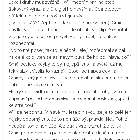
Jake i druhý muž zvážněli. Will mezitím vrhl na otce
šokovaný výraz, ale Craig si ho nevšímal. Oba otcovým
přátelům najednou došla stejná věc.
„Ty ho šukáš?“ Zeptal se Jake, stále překvapený. Craig
chvilku váhal, jestli to nemá celé obrátit ve vtip. Ale potáhl
z cigarety a nakonec přikývl. Henry mlčel, ale pak se
rozchechtal.
„No to mě poser, tak to je něco! Hele,“ rozřechtal se pak
na celé kolo, „ten se asi nevymlouvá, že ho bolí hlava, co?“
Smál se, jako kdyby to byl nejlepší vtip na světě, až mu
tekly slzy. „Myslíš to vážně?“ Otočil se naposledy na
Craiga, který jen přikývl. Jake se mezitím jako pitomec jen
přiblble, nervozně usmíval.
Henry se na židli odsunul od stolu a roztáhl nohy. „V tom
případě,“ pohodlně se uvelebil a rozepnul poklopec, „pojď
ke strejdovi.“
Will se nepohnul. V hlavě mu létalo hlavou, že je to celé jen
nějaký odporný vtip, že to nemůže být pravda. Ne...Tohle
neudělá, tohle nemůže. Ale pak slyšel vrznutí židle, jak
Craig prudce vstal a polekaně sledoval jak k němu třemi
rychlými kroky přistoupil. Než se nadál, dostal kolenem do