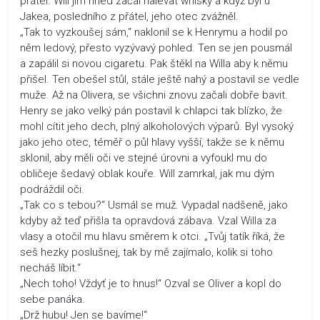
přátel. Will jim hned začal nalévat whisky a když byl u
Jakea, posledního z přátel, jeho otec zvážněl.
„Tak to vyzkoušej sám,“ naklonil se k Henrymu a hodil po
něm ledový, přesto vyzývavý pohled. Ten se jen pousmál
a zapálil si novou cigaretu. Pak štěkl na Willa aby k němu
přišel. Ten obešel stůl, stále ještě nahý a postavil se vedle
muže. Až na Olivera, se všichni znovu začali dobře bavit.
Henry se jako velký pán postavil k chlapci tak blízko, že
mohl cítit jeho dech, plný alkoholových výparů. Byl vysoký
jako jeho otec, téměř o půl hlavy vyšší, takže se k němu
sklonil, aby měli oči ve stejné úrovni a vyfoukl mu do
obličeje šedavý oblak kouře. Will zamrkal, jak mu dým
podráždil oči.
„Tak co s tebou?“ Usmál se muž. Vypadal nadšeně, jako
kdyby až teď přišla ta opravdová zábava. Vzal Willa za
vlasy a otočil mu hlavu směrem k otci. „Tvůj tatík říká, že
seš hezky poslušnej, tak by mě zajímalo, kolik si toho
necháš líbit.“
„Nech toho! Vždyť je to hnus!“ Ozval se Oliver a kopl do
sebe panáka.
„Drž hubu! Jen se bavíme!“