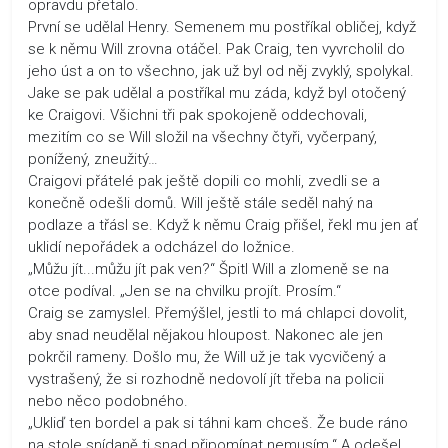
opravdu přetalo.
První se udělal Henry. Semenem mu postříkal obličej, když
se k němu Will zrovna otáčel. Pak Craig, ten vyvrcholil do
jeho úst a on to všechno, jak už byl od něj zvyklý, spolykal.
Jake se pak udělal a postříkal mu záda, když byl otočený
ke Craigovi. Všichni tři pak spokojeně oddechovali,
mezitím co se Will složil na všechny čtyři, vyčerpaný,
ponížený, zneužitý…
Craigovi přátelé pak ještě dopili co mohli, zvedli se a
konečně odešli domů. Will ještě stále seděl nahý na
podlaze a třásl se. Když k němu Craig přišel, řekl mu jen ať
uklidí nepořádek a odcházel do ložnice.
„Můžu jít...můžu jít pak ven?“ Špitl Will a zlomeně se na
otce podíval. „Jen se na chvilku projít. Prosím.“
Craig se zamyslel. Přemýšlel, jestli to má chlapci dovolit,
aby snad neudělal nějakou hloupost. Nakonec ale jen
pokrčil rameny. Došlo mu, že Will už je tak vycvičený a
vystrašený, že si rozhodně nedovolí jít třeba na policii
nebo něco podobného.
„Ukliď ten bordel a pak si táhni kam chceš. Že bude ráno
na stole snídaně ti snad připomínat nemusím.“ A odešel