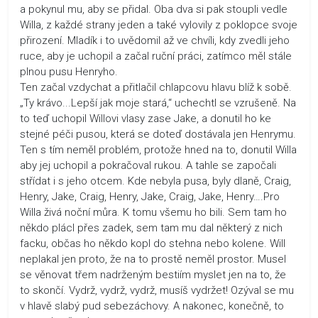
a pokynul mu, aby se přidal. Oba dva si pak stoupli vedle
Willa, z každé strany jeden a také vylovily z poklopce svoje
přirození. Mladík i to uvědomil až ve chvíli, kdy zvedli jeho
ruce, aby je uchopil a začal ruční práci, zatímco měl stále
plnou pusu Henryho.
Ten začal vzdychat a přitlačil chlapcovu hlavu blíž k sobě.
„Ty krávo...Lepší jak moje stará,“ uchechtl se vzrušeně. Na
to teď uchopil Willovi vlasy zase Jake, a donutil ho ke
stejné péči pusou, která se doteď dostávala jen Henrymu.
Ten s tím neměl problém, protože hned na to, donutil Willa
aby jej uchopil a pokračoval rukou. A tahle se započali
střídat i s jeho otcem. Kde nebyla pusa, byly dlaně, Craig,
Henry, Jake, Craig, Henry, Jake, Craig, Jake, Henry….Pro
Willa živá noční můra. K tomu všemu ho bili. Sem tam ho
někdo plácl přes zadek, sem tam mu dal některý z nich
facku, občas ho někdo kopl do stehna nebo kolene. Will
neplakal jen proto, že na to prostě neměl prostor. Musel
se věnovat třem nadrženým bestiím myslet jen na to, že
to skončí. Vydrž, vydrž, vydrž, musíš vydržet! Ozýval se mu
v hlavě slabý pud sebezáchovy. A nakonec, konečně, to