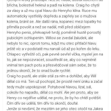
břicha, bolestivě heknul a padl na kolena. Craig ho chytil
za vlasy a už mu cpal hlavu do Henryho klína. Ruce mu
automaticky vystřelily dopředu a zapřely se o mužova
kolena, bránil se. Ale další rána, kopanec mezi lopatky ho
přiměla povolit a než se nadál, měl před obličejem
Henryho penis, překvapivě tvrdý, poměrně hustě porostlý
pubickým ochlupením. Willovi se zvedal žaludek, ale
nebylo to nic, oproti tomu, když mu otec přitlačil hlavu
ještě víc a v podstatě mu narvali úd až po kořen do krku.
Chlapec vytřeštil oči, pak pevně sevřel víčka, myslel jen na
to, jak se nepozvracet, soustředil se, aby co nejméně
vnímal ten pach potu a přesvědčoval sám sebe, že to
jednou skončí, že to snad bude rychlé.
Craig ho pustil, ale stále stál za ním a dohlížel, aby Will
dělal co má. Ten už pochopil, že prostě není úniku a začal
tedy muže uspokojovat. Pohyboval hlavou, lízal, sál,
cokoliv ho napadlo, dělal co mohl. Ale jen proto, aby se
Henry co nejdříve udělal, ne proto, že by ho chtěl potěšit.
Čím dřív se udělá, tím dřív to skončí, doufal.
Jenže si nevšiml, že mezitím se jeho otec otočil na Jakea