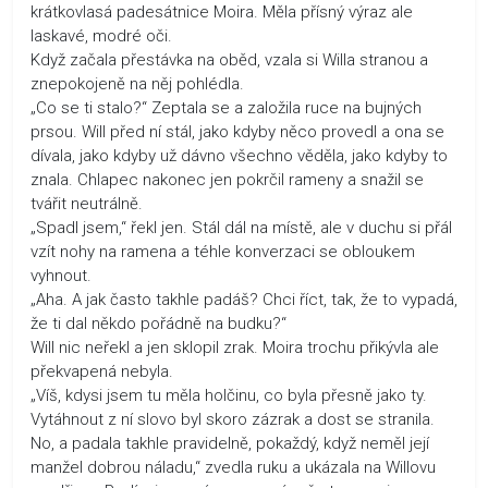
krátkovlasá padesátnice Moira. Měla přísný výraz ale
laskavé, modré oči.
Když začala přestávka na oběd, vzala si Willa stranou a
znepokojeně na něj pohlédla.
„Co se ti stalo?“ Zeptala se a založila ruce na bujných
prsou. Will před ní stál, jako kdyby něco provedl a ona se
dívala, jako kdyby už dávno všechno věděla, jako kdyby to
znala. Chlapec nakonec jen pokrčil rameny a snažil se
tvářit neutrálně.
„Spadl jsem,“ řekl jen. Stál dál na místě, ale v duchu si přál
vzít nohy na ramena a téhle konverzaci se obloukem
vyhnout.
„Aha. A jak často takhle padáš? Chci říct, tak, že to vypadá,
že ti dal někdo pořádně na budku?“
Will nic neřekl a jen sklopil zrak. Moira trochu přikývla ale
překvapená nebyla.
„Víš, kdysi jsem tu měla holčinu, co byla přesně jako ty.
Vytáhnout z ní slovo byl skoro zázrak a dost se stranila.
No, a padala takhle pravidelně, pokaždý, když neměl její
manžel dobrou náladu,“ zvedla ruku a ukázala na Willovu