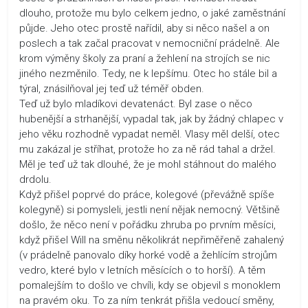
dlouho, protože mu bylo celkem jedno, o jaké zaměstnání
půjde. Jeho otec prostě nařídil, aby si něco našel a on
poslech a tak začal pracovat v nemocniční prádelně. Ale
krom výměny školy za praní a žehlení na strojích se nic
jiného nezměnilo. Tedy, ne k lepšímu. Otec ho stále bil a
týral, znásilňoval jej teď už téměř obden.
Teď už bylo mladíkovi devatenáct. Byl zase o něco
hubenější a strhanější, vypadal tak, jak by žádný chlapec v
jeho věku rozhodně vypadat neměl. Vlasy měl delší, otec
mu zakázal je stříhat, protože ho za ně rád tahal a držel.
Měl je teď už tak dlouhé, že je mohl stáhnout do malého
drdolu.
Když přišel poprvé do práce, kolegové (převážně spíše
kolegyně) si pomysleli, jestli není nějak nemocný. Většině
došlo, že něco není v pořádku zhruba po prvním měsíci,
když přišel Will na směnu několikrát nepřiměřeně zahalený
(v prádelně panovalo díky horké vodě a žehlícím strojům
vedro, které bylo v letních měsících o to horší). A těm
pomalejším to došlo ve chvíli, kdy se objevil s monoklem
na pravém oku. To za ním tenkrát přišla vedoucí směny,