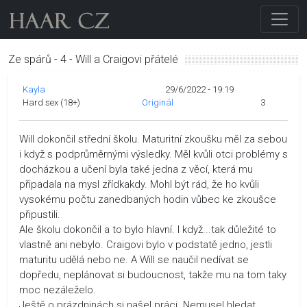
Ze spárů - 4 - Will a Craigovi přátelé
Kayla
29/6/2022 - 19:19
Hard sex (18+)
Originál
3
Will dokončil střední školu. Maturitní zkoušku měl za sebou
i když s podprůměrnými výsledky. Měl kvůli otci problémy s
docházkou a učení byla také jedna z věcí, která mu
připadala na mysl zřídkakdy. Mohl být rád, že ho kvůli
vysokému počtu zanedbaných hodin vůbec ke zkoušce
připustili.
Ale školu dokončil a to bylo hlavní. I když...tak důležité to
vlastně ani nebylo. Craigovi bylo v podstatě jedno, jestli
maturitu udělá nebo ne. A Will se naučil nedívat se
dopředu, neplánovat si budoucnost, takže mu na tom taky
moc nezáleželo.
Ještě o prázdninách si našel práci. Nemusel hledat