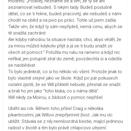
modřinu. „Podívej, neznáme se a vím, že ty se ani
seznamovat nebudeš. S nikým tady. Budeš poslušně
dělat, co se ti řekne, budeš pracovitý, ale nebudeš s námi
chodit na oběd a na pivo po práci. Tohle už jsem zažila.
Takže vím, že když ty sám nepřijdeš, nemá cenu, abych se
tě snažila zachránit.
Ale kdyby náhodou ta situace nastala, chci, abys věděl, že
za mnou můžeš kdykoliv přijít a já se ti budu snažit ze
všech sil pomoct.“ Položila mu ruku na rameno a když nic
neříkal, jen potupně zíral do země, povzdechla si a odešla
se naobědvat.
To bylo jedinkrát, co si ho někdo víc všiml. Protože jinak to
bylo vlastně stejné jako ve škole. Když po pár pokusech
ostatní zjistili, že se Will přátelit nebude, přestali se snažit
a brali ho jen jako “toho kluka, co s náma dělá“.
Will nikdy za Moirou, s žádostí o pomoc nepřišel.
Uběhl asi rok. Během toho přišel Craig s několika
pikantnostmi, jak Willovi znepříjemnit život. Jak mu víc
ublížit. Stávala se z něj nemilosrdná bestie, mající jedninou
radost v životě a tím bylo právě chlapcovo utrpení.