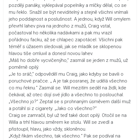
později panáky, vyklepával popelníky a mlčky dělal, co se
mu řeklo. Snažil se být neviditelný a stejně všichni vnímali
jeho poddajnost a poslušnost. A jednou, když Will omylem
převrhl lahev piva na jednoho z mužů, Craig vstal,
počastoval ho několika nadávkami a pak mu vrazil
pořádnou facku, až se chlapec zapotácel. Všichni pak
téměř s úžasem sledovali, jak se mladík se sklopenou
hlavou tiše omluvil a donesl novou lahev.
„Máš ho dobře vycvičenýho,“ zasmál se jeden z mužů, už
poměrně opilý.
„Je to sráč,“ odpověděl mu Craig, jako kdyby se bavili o
poruchové pračce. „ A je tak posranej, že udělá všechno
co mu řeknu.“ Zasmál se. Will mezitím seděl na židli, kde
čekával, až otec dojí své jídlo a všechno to poslouchal.
„Všechno jo?“ Zeptal se s prohnaným úsměvem další muž
a potáhl si z cigarety. „Jako co všechno?“
Craig se zamračil, byl už teď také dost opilý. Otočil se na
Willa a trhl hlavou směrem ke stolu. Will se zvedl a
přistoupil, hlavu, jako vždy, skloněnou.
„Když řikám všechno, tak všechno.“ Pak se podíval na