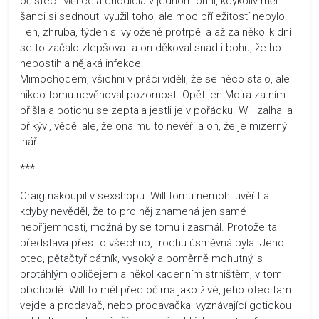
očistec. Měl celá chodidla v jednom ohni, kdykoliv měl
šanci si sednout, využil toho, ale moc příležitostí nebylo.
Ten, zhruba, týden si vyloženě protrpěl a až za několik dní
se to začalo zlepšovat a on děkoval snad i bohu, že ho
nepostihla nějaká infekce.
Mimochodem, všichni v práci viděli, že se něco stalo, ale
nikdo tomu nevěnoval pozornost. Opět jen Moira za ním
přišla a potichu se zeptala jestli je v pořádku. Will zalhal a
přikývl, věděl ale, že ona mu to nevěří a on, že je mizerný
lhář.
***
Craig nakoupil v sexshopu. Will tomu nemohl uvěřit a
kdyby nevěděl, že to pro něj znamená jen samé
nepříjemnosti, možná by se tomu i zasmál. Protože ta
představa přes to všechno, trochu úsměvná byla. Jeho
otec, pětačtyřicátník, vysoký a poměrně mohutný, s
protáhlým obličejem a několikadenním strništěm, v tom
obchodě. Will to měl před očima jako živé, jeho otec tam
vejde a prodavač, nebo prodavačka, vyznávající gotickou