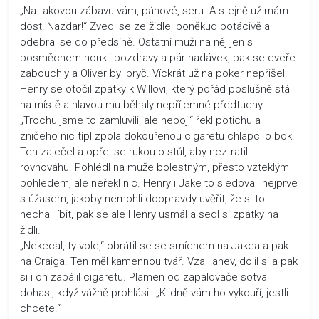
„Na takovou zábavu vám, pánové, seru. A stejně už mám
dost! Nazdar!“ Zvedl se ze židle, poněkud potácivě a
odebral se do předsíně. Ostatní muži na něj jen s
posměchem houkli pozdravy a pár nadávek, pak se dveře
zabouchly a Oliver byl pryč. Víckrát už na poker nepřišel.
Henry se otočil zpátky k Willovi, který pořád poslušně stál
na místě a hlavou mu běhaly nepříjemné předtuchy.
„Trochu jsme to zamluvili, ale neboj,“ řekl potichu a
zničeho nic típl zpola dokouřenou cigaretu chlapci o bok.
Ten zaječel a opřel se rukou o stůl, aby neztratil
rovnováhu. Pohlédl na muže bolestným, přesto vzteklým
pohledem, ale neřekl nic. Henry i Jake to sledovali nejprve
s úžasem, jakoby nemohli doopravdy uvěřit, že si to
nechal líbit, pak se ale Henry usmál a sedl si zpátky na
židli.
„Nekecal, ty vole,“ obrátil se se smíchem na Jakea a pak
na Craiga. Ten měl kamennou tvář. Vzal lahev, dolil si a pak
si i on zapálil cigaretu. Plamen od zapalovače sotva
dohasl, když vážně prohlásil: „Klidně vám ho vykouří, jestli
chcete.“