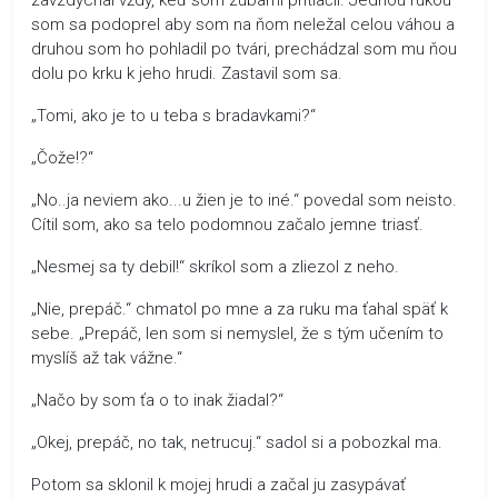
som sa podoprel aby som na ňom neležal celou váhou a
druhou som ho pohladil po tvári, prechádzal som mu ňou
dolu po krku k jeho hrudi. Zastavil som sa.
„Tomi, ako je to u teba s bradavkami?“
„Čože!?“
„No..ja neviem ako...u žien je to iné.“ povedal som neisto.
Cítil som, ako sa telo podomnou začalo jemne triasť.
„Nesmej sa ty debil!“ skríkol som a zliezol z neho.
„Nie, prepáč.“ chmatol po mne a za ruku ma ťahal späť k
sebe. „Prepáč, len som si nemyslel, že s tým učením to
myslíš až tak vážne.“
„Načo by som ťa o to inak žiadal?“
„Okej, prepáč, no tak, netrucuj.“ sadol si a pobozkal ma.
Potom sa sklonil k mojej hrudi a začal ju zasypávať