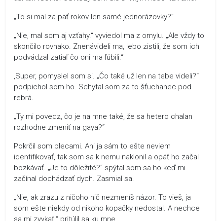
„To si mal za päť rokov len samé jednorázovky?“
„Nie, mal som aj vzťahy.“ vyviedol ma z omylu. „Ale vždy to
skončilo rovnako. Znenávideli ma, lebo zistili, že som ich
podvádzal zatiaľ čo oni ma ľúbili.“
,Super, pomyslel som si. „Čo také už len na tebe videli?“
podpichol som ho. Schytal som za to šťuchanec pod
rebrá.
„Ty mi povedz, čo je na mne také, že sa hetero chalan
rozhodne zmeniť na gaya?“
Pokrčil som plecami. Ani ja sám to ešte neviem
identifikovať, tak som sa k nemu naklonil a opäť ho začal
bozkávať. „Je to dôležité?“ spýtal som sa ho keď mi
začínal dochádzať dych. Zasmial sa.
„Nie, ak zrazu z ničoho nič nezmeníš názor. To vieš, ja
som ešte niekdy od nikoho kopačky nedostal. A nechce
sa mi zvykať.“ pritúlil sa ku mne.