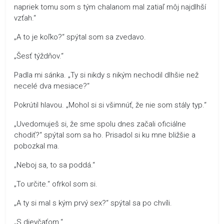
napriek tomu som s tým chalanom mal zatiaľ môj najdlhší
vzťah.“
„A to je koľko?“ spýtal som sa zvedavo.
„Šesť týždňov.“
Padla mi sánka. „Ty si nikdy s nikým nechodil dlhšie než
necelé dva mesiace?“
Pokrútil hlavou. „Mohol si si všimnúť, že nie som stály typ.“
„Uvedomuješ si, že sme spolu dnes začali oficiálne
chodiť?“ spýtal som sa ho. Prisadol si ku mne bližšie a
pobozkal ma.
„Neboj sa, to sa poddá.“
„To určite.“ ofrkol som si.
„A ty si mal s kým prvý sex?“ spýtal sa po chvíli.
„S dievčaťom.“