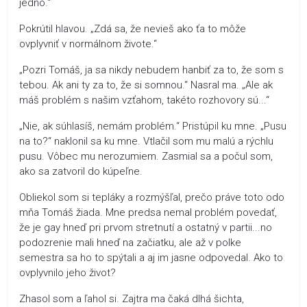
jedno.“
Pokrútil hlavou. „Zdá sa, že nevieš ako ťa to môže
ovplyvniť v normálnom živote.“
„Pozri Tomáš, ja sa nikdy nebudem hanbiť za to, že som s
tebou. Ak ani ty za to, že si somnou.“ Nasral ma. „Ale ak
máš problém s našim vzťahom, takéto rozhovory sú...“
„Nie, ak súhlasíš, nemám problém.“ Pristúpil ku mne. „Pusu
na to?“ naklonil sa ku mne. Vtlačil som mu malú a rýchlu
pusu. Vôbec mu nerozumiem. Zasmial sa a počul som,
ako sa zatvoril do kúpeľne.
Obliekol som si tepláky a rozmýšľal, prečo práve toto odo
mňa Tomáš žiada. Mne predsa nemal problém povedať,
že je gay hneď pri prvom stretnutí a ostatný v partii...no
podozrenie mali hneď na začiatku, ale až v polke
semestra sa ho to spýtali a aj im jasne odpovedal. Ako to
ovplyvnilo jeho život?
Zhasol som a ľahol si. Zajtra ma čaká dlhá šichta,