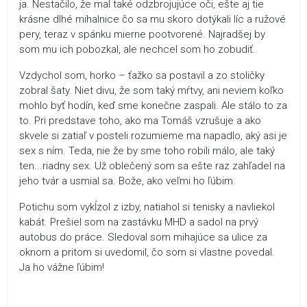
ja. Nestačilo, že mal také odzbrojujúce oči, ešte aj tie
krásne dlhé mihalnice čo sa mu skoro dotýkali líc a ružové
pery, teraz v spánku mierne pootvorené. Najradšej by
som mu ich pobozkal, ale nechcel som ho zobudiť.
Vzdychol som, horko – ťažko sa postavil a zo stoličky
zobral šaty. Niet divu, že som taký mŕtvy, ani neviem koľko
mohlo byť hodín, keď sme konečne zaspali. Ale stálo to za
to. Pri predstave toho, ako ma Tomáš vzrušuje a ako
skvele si zatiaľ v posteli rozumieme ma napadlo, aký asi je
sex s ním. Teda, nie že by sme toho robili málo, ale taký
ten...riadny sex. Už oblečený som sa ešte raz zahľadel na
jeho tvár a usmial sa. Bože, ako veľmi ho ľúbim.
Potichu som vykĺzol z izby, natiahol si tenisky a navliekol
kabát. Prešiel som na zastávku MHD a sadol na prvý
autobus do práce. Sledoval som mihajúce sa ulice za
oknom a pritom si uvedomil, čo som si vlastne povedal.
Ja ho vážne ľúbim!