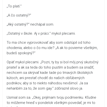
„To platí.“
„A čo ostatný?“
„Aký ostatný?“ nechápal som.
„Ostatný v škole. Aj v práci.“ mykol plecami.
To ma chce vyprovokovať aby som odstúpil od toho
chodenia, alebo o čo mu ide? „A ak to povieme všetkým,
budeš spokojný?“
Opäť mykol plecami. „Pozri, ty by si bol môj prvý skutočný
priateľ a ak sa teda do toho pustím a budem sa snažiť,
nechcem sa skrývať kade tade po tmavých školských
kútoch, ani prestať chodiť do našich obľúbených
podnikov, aby si to niekto náhodou nevšimol. Ja sa
nehanbím za to, že som gay.“ zdôraznil slovo ja.
Usmial som sa. „Okej, prijímam tvoju podmienku. Kľudne
to môžeme hneď v pondelok všetkým povedať, je mi to