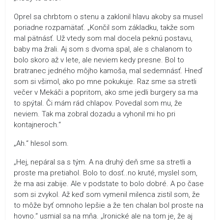
Oprel sa chrbtom o stenu a zaklonil hlavu akoby sa musel
poriadne rozpamätať. „Končil som základku, takže som
mal pätnásť. Už vtedy som mal docela peknú postavu,
baby ma žrali. Aj som s dvoma spal, ale s chalanom to
bolo skoro až v lete, ale neviem kedy presne. Bol to
bratranec jedného môjho kamoša, mal sedemnásť. Hneď
som si všimol, ako po mne pokukuje. Raz sme sa stretli
večer v Mekáči a popritom, ako sme jedli burgery sa ma
to spýtal. Či mám rád chlapov. Povedal som mu, že
neviem. Tak ma zobral dozadu a vyhonil mi ho pri
kontajneroch.“
„Ah.“ hlesol som.
„Hej, nepáral sa s tým. A na druhý deň sme sa stretli a
proste ma pretiahol. Bolo to dosť..no kruté, myslel som,
že ma asi zabije. Ale v podstate to bolo dobré. A po čase
som si zvykol. Až keď som vymenil milenca zistil som, že
to môže byť omnoho lepšie a že ten chalan bol proste na
hovno.“ usmial sa na mňa. „Ironické ale na tom je, že aj