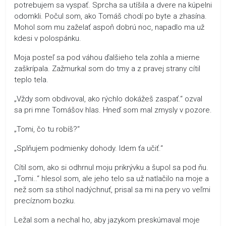
potrebujem sa vyspať. Sprcha sa utíšila a dvere na kúpelni
odomkli. Počul som, ako Tomáš chodí po byte a zhasína.
Mohol som mu zaželať aspoň dobrú noc, napadlo ma už
kdesi v polospánku.
Moja posteľ sa pod váhou ďalšieho tela zohla a mierne
zaškrípala. Zažmurkal som do tmy a z pravej strany cítil
teplo tela.
„Vždy som obdivoval, ako rýchlo dokážeš zaspať.“ ozval
sa pri mne Tomášov hlas. Hneď som mal zmysly v pozore.
„Tomi, čo tu robíš?“
„Splňujem podmienky dohody. Idem ťa učiť.“
Cítil som, ako si odhrnul moju prikrývku a šupol sa pod ňu.
„Tomi..“ hlesol som, ale jeho telo sa už natlačilo na moje a
než som sa stihol nadýchnuť, prisal sa mi na pery vo veľmi
precíznom bozku.
Ležal som a nechal ho, aby jazykom preskúmaval moje