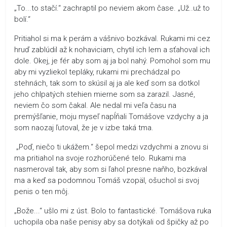
„To...to stačí.“ zachraptil po neviem akom čase. „Už..už to
bolí.“
Pritiahol si ma k perám a vášnivo bozkával. Rukami mi cez
hruď zablúdil až k nohaviciam, chytil ich lem a sťahoval ich
dole. Okej, je fér aby som aj ja bol nahý. Pomohol som mu
aby mi vyzliekol tepláky, rukami mi prechádzal po
stehnách, tak som to skúsil aj ja ale keď som sa dotkol
jeho chlpatých stehien mierne som sa zarazil. Jasné,
neviem čo som čakal. Ale nedal mi veľa času na
premýšľanie, moju myseľ napĺňali Tomášove vzdychy a ja
som naozaj ľutoval, že je v izbe taká tma.
„Poď, niečo ti ukážem.“ šepol medzi vzdychmi a znovu si
ma pritiahol na svoje rozhorúčené telo. Rukami ma
nasmeroval tak, aby som si ľahol presne naňho, bozkával
ma a keď sa podomnou Tomáš vzopäl, ošuchol si svoj
penis o ten môj.
„Bože...“ ušlo mi z úst. Bolo to fantastické. Tomášova ruka
uchopila oba naše penisy aby sa dotýkali od špičky až po