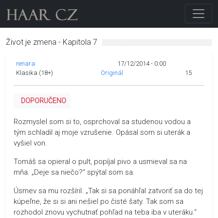
Život je zmena - Kapitola 7
renara
17/12/2014 - 0:00
Klasika (18+)
Originál
15
DOPORUČENO
Rozmyslel som si to, osprchoval sa studenou vodou a
tým schladil aj moje vzrušenie. Opásal som si uterák a
vyšiel von.
Tomáš sa opieral o pult, popíjal pivo a usmieval sa na
mňa. „Deje sa niečo?“ spýtal som sa.
Úsmev sa mu rozšíril. „Tak si sa ponáhľal zatvoriť sa do tej
kúpeľne, že si si ani nešiel po čisté šaty. Tak som sa
rozhodol znovu vychutnať pohľad na teba iba v uteráku.“