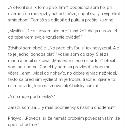
„A otvoril si si k tomu pivo, hm?“ podpichol som ho, pri
dverách do mojej izby nahodil pózu, napol svaly a vyprskol
smiechom. Tomáš sa odlepil od pultu a prešiel ku mne.
„Myslíš si, že si neviem ako prefíkaný, že? Ale ja narozdiel
od teba viem svoje vzrušenie ovládať.“
Zdvihol som obočie. „No pred chvíľou si tak nevyzeral. Ale
to je jedno, dohoda platí.“ vošiel som do izby. Šiel za
mnou a odpil si z piva. „Máš ešte niečo na srdci?“ otočil
som sa k nemu. Chcel by som sa prezliecť a hoci mi
včera...ehm...videl do nohavíc, no dobre aj viac než videl,
takto sa pred ním vyzliecť mi je trochu trápne. Zjavne to
na mne videl, lebo sa znovu tak šibalsky usmial.
„A čo moje podmienky?“
Zarazil som sa. „Ty máš podmienky k nášmu chodeniu?“
Prikývol. „Povedal si, že nemáš problém povedať vašim, že
spolu chodíme.“