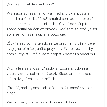
„Nemáš tu niekde vreckovky?“
Vyškriabal som sa na nohy a hneď si o okraj postele
narazil malíček. „Došľaka!“ šmátral som po telefóne až
jeho tlmené svetlo naplnilo izbu. Otvoril som šuplík a
zobral odtiaľ balíček vreckoviek. Keď som sa otočil, zistil
som, že Tomáš ma uprene pozoruje.
„Čo?“ zrazu som si uvedomil, že pred ním stojím v celej
svojej nahej kráse, určite prvýkrát v živote. Nuž, mal by
som si zvykať. Prešiel som naspäť k posteli a podal mu
ich.
„Nič, ja len, že si krásny.“ sadol si, zobral si odomňa
vreckovky a vtisol mi malý bozk. Sledoval som, ako si
utiera dvojitú várku spermií z brucha.
„Prepáč, mali by sme nabudúce použiť kondómy, alebo
niečo.“
Zasmial sa. „Toto sa s kondómami robiť nedá.“