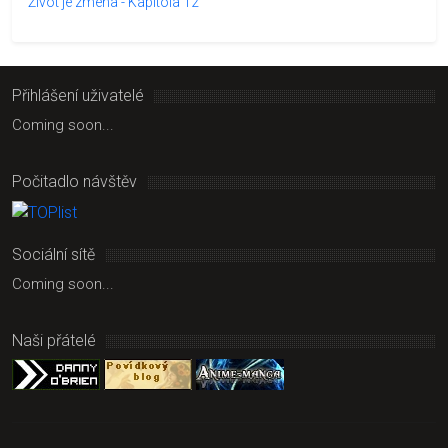
Život je zmena - Kapitola 12
Přihlášení uživatelé
Coming soon...
Počitadlo návštěv
Sociální sítě
Coming soon...
Naši přátelé