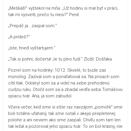
„Meškáš!“ vyštekol na mňa. „Už hodinu si mal byť v práci,
tak mi vysvetli, prečo tu niesi?“ Penil.
„Prepáč ja...zaspal som.“
„A prídeš?“
„Iste, hneď vyštartujem.“
„Tak si pohni, dočerta! Je tu plno ľudí.“ Zložil. Došľaka.
Pozrel som na hodinky: 10:12. Skvelé, to bude zas
monológ. Zazíval som a ponaťahoval sa. Na prsiach som
cítil tlak. Odokryl som sa a videl na sebe prehodenú
cudziu ruku. Otočil som sa a zbadal vedľa seba Tomášovu
spiacu tvár. Aha, ja som zabudol.
Včera večer, keď sme si ešte raz navzájom „pomohli“ sme
boli totálne uťahaný, tak sme ostali v akejsi prepletenej
polohe a ani neviem ako sme zaspali. Chvíľu som tam len
tak ležal a pozoroval jeho spiacu tvár. To on bol krásny, nie