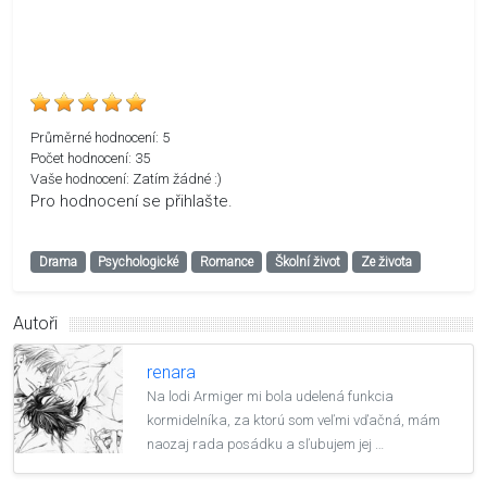
Průměrné hodnocení:
5
Počet hodnocení:
35
Vaše hodnocení:
Zatím žádné :)
Pro hodnocení se přihlašte.
Drama
Psychologické
Romance
Školní život
Ze života
Autoři
renara
Na lodi Armiger mi bola udelená funkcia
kormidelníka, za ktorú som veľmi vďačná, mám
naozaj rada posádku a sľubujem jej …