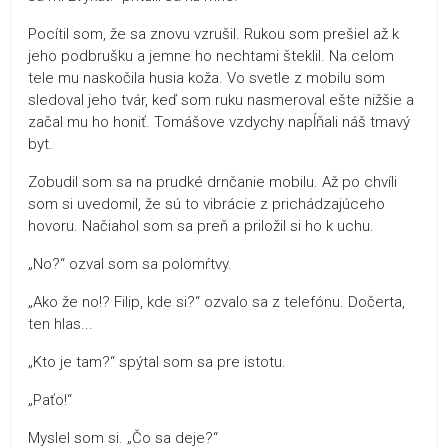
Pocítil som, že sa znovu vzrušil. Rukou som prešiel až k
jeho podbrušku a jemne ho nechtami šteklil. Na celom
tele mu naskočila husia koža. Vo svetle z mobilu som
sledoval jeho tvár, keď som ruku nasmeroval ešte nižšie a
začal mu ho honiť. Tomášove vzdychy napĺňali náš tmavý
byt.
Zobudil som sa na prudké drnčanie mobilu. Až po chvíli
som si uvedomil, že sú to vibrácie z prichádzajúceho
hovoru. Načiahol som sa preň a priložil si ho k uchu.
„No?“ ozval som sa polomŕtvy.
„Ako že no!? Filip, kde si?“ ozvalo sa z telefónu. Dočerta,
ten hlas...
„Kto je tam?“ spýtal som sa pre istotu.
„Paťo!“
Myslel som si. „Čo sa deje?“