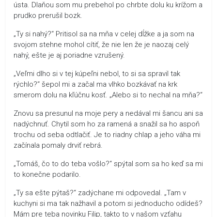
ústa. Dlaňou som mu prebehol po chrbte dolu ku krížom a
prudko prerušil bozk.
„Ty si nahý?“ Pritisol sa na mňa v celej dĺžke a ja som na
svojom stehne mohol cítiť, že nie len že je naozaj celý
nahý, ešte je aj poriadne vzrušený.
„Veľmi dlho si v tej kúpeľni nebol, to si sa spravil tak
rýchlo?“ šepol mi a začal ma vlhko bozkávať na krk
smerom dolu na kľúčnu kosť. „Alebo si to nechal na mňa?“
Znovu sa presunul na moje pery a nedával mi šancu ani sa
nadýchnuť. Chytil som ho za ramená a snažil sa ho aspoň
trochu od seba odtlačiť. Je to riadny chlap a jeho váha mi
začínala pomaly drviť rebrá.
„Tomáš, čo to do teba vošlo?“ spýtal som sa ho keď sa mi
to konečne podarilo.
„Ty sa ešte pýtaš?“ zadýchane mi odpovedal. „Tam v
kuchyni si ma tak nažhavil a potom si jednoducho odídeš?
Mám pre teba novinku Filip, takto to v našom vzťahu