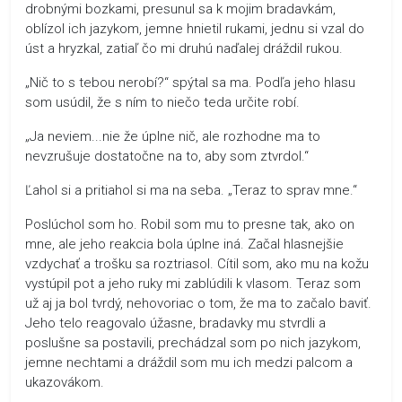
drobnými bozkami, presunul sa k mojim bradavkám,
oblízol ich jazykom, jemne hnietil rukami, jednu si vzal do
úst a hryzkal, zatiaľ čo mi druhú naďalej dráždil rukou.
„Nič to s tebou nerobí?“ spýtal sa ma. Podľa jeho hlasu
som usúdil, že s ním to niečo teda určite robí.
„Ja neviem...nie že úplne nič, ale rozhodne ma to
nevzrušuje dostatočne na to, aby som ztvrdol.“
Ľahol si a pritiahol si ma na seba. „Teraz to sprav mne.“
Poslúchol som ho. Robil som mu to presne tak, ako on
mne, ale jeho reakcia bola úplne iná. Začal hlasnejšie
vzdychať a trošku sa roztriasol. Cítil som, ako mu na kožu
vystúpil pot a jeho ruky mi zablúdili k vlasom. Teraz som
už aj ja bol tvrdý, nehovoriac o tom, že ma to začalo baviť.
Jeho telo reagovalo úžasne, bradavky mu stvrdli a
poslušne sa postavili, prechádzal som po nich jazykom,
jemne nechtami a dráždil som mu ich medzi palcom a
ukazovákom.