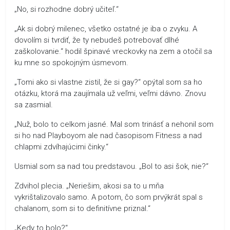
„No, si rozhodne dobrý učiteľ.“
„Ak si dobrý milenec, všetko ostatné je iba o zvyku. A
dovolím si tvrdiť, že ty nebudeš potrebovať dlhé
zaškolovanie.“ hodil špinavé vreckovky na zem a otočil sa
ku mne so spokojným úsmevom.
„Tomi ako si vlastne zistil, že si gay?“ opýtal som sa ho
otázku, ktorá ma zaujímala už veľmi, veľmi dávno. Znovu
sa zasmial.
„Nuž, bolo to celkom jasné. Mal som trinásť a nehonil som
si ho nad Playboyom ale nad časopisom Fitness a nad
chlapmi zdvíhajúcimi činky.“
Usmial som sa nad tou predstavou. „Bol to asi šok, nie?“
Zdvihol plecia. „Neriešim, akosi sa to u mňa
vykrištalizovalo samo. A potom, čo som prvýkrát spal s
chalanom, som si to definitívne priznal.“
„Kedy to bolo?“