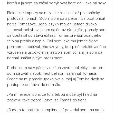
koreň a ja som sa začal pohybovať hore dolu ako pri sexe.
Elektrické impulzy sa mi v tele rozniesli až po končeky
prstov na nohách. Sklonil som sa a perami sa opäť prisal
na tie Tomášove. Jeho jazyk v mojich ústach divoko
tancoval, pohyboval som sa čoraz rýchlejšie, pomaly som
sa dostával do stavu extázy. Tomáš prerušil bozk, jeho
telo sa prehlo a naplo. Cítil som, ako mu jemne šklbe
penisom a počúval jeho vzdychy, boli plné nefalšovaného
vzrušenia a uspokojenia, zatvoril som oči a aj ja som sa
nechal unášať plným orgazmom.
Prehol som sa v páse, v rukách zovrel obliečky a potom
som sa zvalil nabok, nechcel som zaľahnúť Tomáša.
Srdce sa mi pomaly upokojovalo, môj aj Tomiho dych sa
postupne dostával do normálu.
„Páni, nevedel som, že to s tebou môže byť hneď na
začiatku také dobré.“ ozval sa Tomáš do ticha.
„Budem to brať ako kompliment.“ povedal som mu na to.