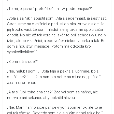
„To mi je jasné.“ pretočil očami. „A podrobnejšie?“
„Volala sa Niki.“ spustil som. „Mala sedemnásť, ja šestnásť.
Stretli sme sa v knižnici a padli si do oka. Vravela síce, že
jej trochu vadí, že som mladší, ale aj tak sme spolu začali
chodiť. No nie až tak verejne, skôr to boli schôdzky u nej v
izbe, alebo v knižnici, alebo večer niekde v parku a tak. Bol
som s ňou štyri mesiace. Potom ma odkopla kvôli
vysokoškolákovi.“
„Zlomila ti srdce?“
„Nie, neľúbil som ju. Bola fajn a pekná a, úprimne, bola
staršia než ja a už to samo o sebe sa mi na nej páčilo.“
Zasmiali sme sa.
„A ty si ľúbil toho chalana?“ Zadíval som sa naňho, ale
netrvalo ani sekundu aby pokrútil hlavou.
„Nie. Mám naňho síce pár pekných spomienok, ale to je
asi tak všetko. Odvtedy som ale s nikým nebol tak dlho.“