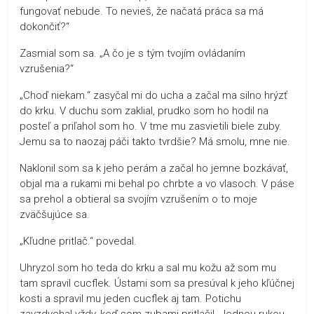
fungovať nebude. To nevieš, že načatá práca sa má
dokončiť?“
Zasmial som sa. „A čo je s tým tvojím ovládaním
vzrušenia?“
„Choď niekam.“ zasyčal mi do ucha a začal ma silno hrýzť
do krku. V duchu som zaklial, prudko som ho hodil na
posteľ a priľahol som ho. V tme mu zasvietili biele zuby.
Jemu sa to naozaj páči takto tvrdšie? Má smolu, mne nie.
Naklonil som sa k jeho perám a začal ho jemne bozkávať,
objal ma a rukami mi behal po chrbte a vo vlasoch. V páse
sa prehol a obtieral sa svojím vzrušením o to moje
zväčšujúce sa.
„Kľudne pritlač.“ povedal.
Uhryzol som ho teda do krku a sal mu kožu až som mu
tam spravil cucflek. Ústami som sa presúval k jeho kľúčnej
kosti a spravil mu jeden cucflek aj tam. Potichu
zavzdychal vždy, keď som zubami pritlačil. Jednou rukou