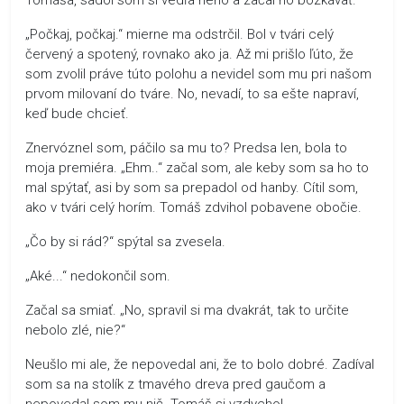
„Počkaj, počkaj.“ mierne ma odstrčil. Bol v tvári celý
červený a spotený, rovnako ako ja. Až mi prišlo ľúto, že
som zvolil práve túto polohu a nevidel som mu pri našom
prvom milovaní do tváre. No, nevadí, to sa ešte napraví,
keď bude chcieť.
Znervóznel som, páčilo sa mu to? Predsa len, bola to
moja premiéra. „Ehm..“ začal som, ale keby som sa ho to
mal spýtať, asi by som sa prepadol od hanby. Cítil som,
ako v tvári celý horím. Tomáš zdvihol pobavene obočie.
„Čo by si rád?“ spýtal sa zvesela.
„Aké...“ nedokončil som.
Začal sa smiať. „No, spravil si ma dvakrát, tak to určite
nebolo zlé, nie?“
Neušlo mi ale, že nepovedal ani, že to bolo dobré. Zadíval
som sa na stolík z tmavého dreva pred gaučom a
nepovedal som mu nič. Tomáš si vzdychol.