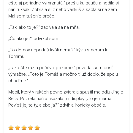
ešte aj poriadne vymrznutá.“ prešla ku gauču a hodila si
naň ruksak. Zobrala si z neho vankúš a sadla si na zem.
Mal som tušenie prečo.
„Tak, ako to je?“ zadívala sa na mňa.
„Čo ako je?“ odvrkol som.
„To domov neprídeš kvôli nemu?“ kývla smerom k
Tomimu.
„Tak ešte raz a počúvaj pozorne.“ povedal som dosť
výhražne. „Toto je Tomáš a možno ti už doplo, že spolu
chodíme.“
Mobil, ktorý v rukách pevne zvierala spustil melódiu Jingle
Bells. Pozrela naň a ukázala mi display. „To je mama.
Povieš jej to ty, alebo ja?“ zdvihla ironicky obočie.