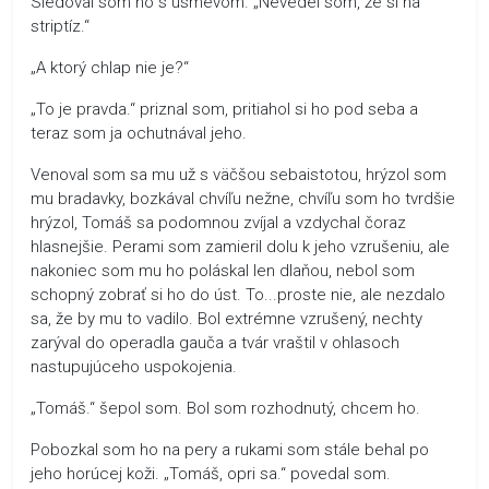
Sledoval som ho s úsmevom. „Nevedel som, že si na
striptíz.“
„A ktorý chlap nie je?“
„To je pravda.“ priznal som, pritiahol si ho pod seba a
teraz som ja ochutnával jeho.
Venoval som sa mu už s väčšou sebaistotou, hrýzol som
mu bradavky, bozkával chvíľu nežne, chvíľu som ho tvrdšie
hrýzol, Tomáš sa podomnou zvíjal a vzdychal čoraz
hlasnejšie. Perami som zamieril dolu k jeho vzrušeniu, ale
nakoniec som mu ho poláskal len dlaňou, nebol som
schopný zobrať si ho do úst. To...proste nie, ale nezdalo
sa, že by mu to vadilo. Bol extrémne vzrušený, nechty
zarýval do operadla gauča a tvár vraštil v ohlasoch
nastupujúceho uspokojenia.
„Tomáš.“ šepol som. Bol som rozhodnutý, chcem ho.
Pobozkal som ho na pery a rukami som stále behal po
jeho horúcej koži. „Tomáš, opri sa.“ povedal som.