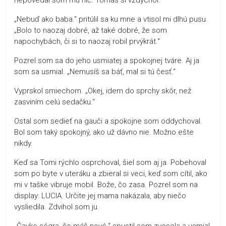
„Nebuď ako baba.“ pritúlil sa ku mne a vtisol mi dlhú pusu.
„Bolo to naozaj dobré, až také dobré, že som
napochybách, či si to naozaj robil prvýkrát.“
Pozrel som sa do jeho usmiatej a spokojnej tváre. Aj ja
som sa usmial. „Nemusíš sa báť, mal si tú česť.“
Vyprskol smiechom. „Okej, idem do sprchy skôr, než
zasviním celú sedačku.“
Ostal som sedieť na gauči a spokojne som oddychoval.
Bol som taký spokojný, ako už dávno nie. Možno ešte
nikdy.
Keď sa Tomi rýchlo osprchoval, šiel som aj ja. Pobehoval
som po byte v uteráku a zbieral si veci, keď som cítil, ako
mi v taške vibruje mobil. Bože, čo zasa. Pozrel som na
display: LUCIA. Určite jej mama nakázala, aby niečo
vysliedila. Zdvihol som ju.
„Čavko ségra, čo máš nové.“ spustil som zvesela a usmial