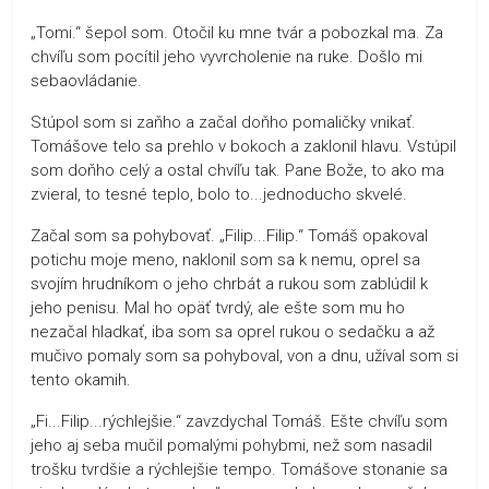
„Tomi.“ šepol som. Otočil ku mne tvár a pobozkal ma. Za
chvíľu som pocítil jeho vyvrcholenie na ruke. Došlo mi
sebaovládanie.
Stúpol som si zaňho a začal doňho pomaličky vnikať.
Tomášove telo sa prehlo v bokoch a zaklonil hlavu. Vstúpil
som doňho celý a ostal chvíľu tak. Pane Bože, to ako ma
zvieral, to tesné teplo, bolo to...jednoducho skvelé.
Začal som sa pohybovať. „Filip...Filip.“ Tomáš opakoval
potichu moje meno, naklonil som sa k nemu, oprel sa
svojím hrudníkom o jeho chrbát a rukou som zablúdil k
jeho penisu. Mal ho opäť tvrdý, ale ešte som mu ho
nezačal hladkať, iba som sa oprel rukou o sedačku a až
mučivo pomaly som sa pohyboval, von a dnu, užíval som si
tento okamih.
„Fi...Filip...rýchlejšie.“ zavzdychal Tomáš. Ešte chvíľu som
jeho aj seba mučil pomalými pohybmi, než som nasadil
trošku tvrdšie a rýchlejšie tempo. Tomášove stonanie sa