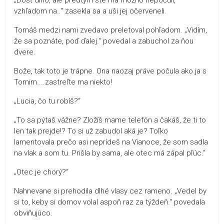
vzhľadom na..“ zasekla sa a uši jej očerveneli.
Tomáš medzi nami zvedavo preletoval pohľadom. „Vidím,
že sa poznáte, poď ďalej.“ povedal a zabuchol za ňou
dvere.
Bože, tak toto je trápne. Ona naozaj práve počula ako ja s
Tomim....zastreľte ma niekto!
„Lucia, čo tu robíš?“
„To sa pýtaš vážne? Zložíš mame telefón a čakáš, že ti to
len tak prejde!? To si už zabudol aká je? Toľko
lamentovala prečo asi neprídeš na Vianoce, že som sadla
na vlak a som tu. Prišla by sama, ale otec má zápal pľúc.“
„Otec je chorý?“
Nahnevane si prehodila dlhé vlasy cez rameno. „Vedel by
si to, keby si domov volal aspoň raz za týždeň.“ povedala
obviňujúco.