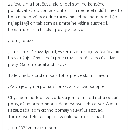
zalievala ma horúčava, ale chcel som ho konečne
pomilovať až do konca a pritom mu nechcel ublížiť. Tiež to
bolo naše prvé poriadne milovanie, chcel som podať čo
najlepší výkon tak som sa smrteľne vážne sústredil.
Prestal som mu hladkať pevný zadok a..
„Tomi, teraz?“
„Daj mi ruku.“ zavzdychal, vyzeral, že aj moje zaškoľovanie
ho vzrušuje. Chytil moju pravú ruku a strčil si do úst dva
prsty. Sal ich, cucal a oblizoval.
,Ešte chvíľu a urobím sa z toho, prebleslo mi hlavou.
„Začni jedným a pomaly.“ prikázal a znovu sa oprel.
Chytil som ho teda za zadok a jemne mu od seba odtlačil
polky, až sa predomnou krásne rysoval jeho otvor. Ako mi
kázal, začal som doňho pomaly vsúvať ukazovák.
Tomášovo telo sa naplo a začalo sa mierne triasť.
„Tomáš?“ znervóznil som.