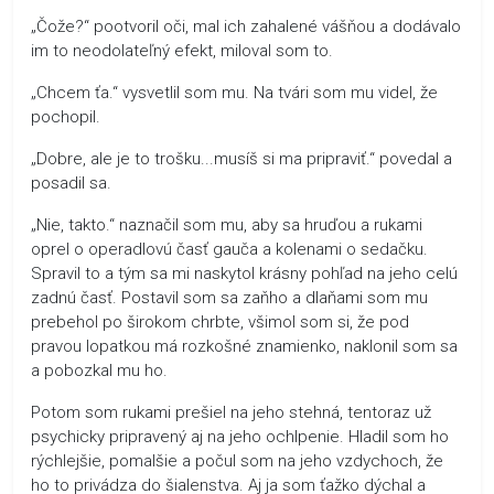
„Čože?“ pootvoril oči, mal ich zahalené vášňou a dodávalo
im to neodolateľný efekt, miloval som to.
„Chcem ťa.“ vysvetlil som mu. Na tvári som mu videl, že
pochopil.
„Dobre, ale je to trošku...musíš si ma pripraviť.“ povedal a
posadil sa.
„Nie, takto.“ naznačil som mu, aby sa hruďou a rukami
oprel o operadlovú časť gauča a kolenami o sedačku.
Spravil to a tým sa mi naskytol krásny pohľad na jeho celú
zadnú časť. Postavil som sa zaňho a dlaňami som mu
prebehol po širokom chrbte, všimol som si, že pod
pravou lopatkou má rozkošné znamienko, naklonil som sa
a pobozkal mu ho.
Potom som rukami prešiel na jeho stehná, tentoraz už
psychicky pripravený aj na jeho ochlpenie. Hladil som ho
rýchlejšie, pomalšie a počul som na jeho vzdychoch, že
ho to privádza do šialenstva. Aj ja som ťažko dýchal a