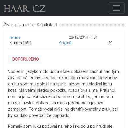
Život je zmena - Kapitola 9
renara
23/12/2014 - 1:01
Klasika (18+)
Originál
21
DOPORUČENO
Vošiel mi jazykom do úst a stále dokážem žasnúť nad tým,
aký ho má jemný. Jednou rukou som mu vošiel do vlasov,
druhú som mu položil na tvár a jalcom mu hladkal lícnu
kosť. Má veľmi hladkú pokožku, rozpaľovala ma. Pritiahol
som si jeho tvár bližšie a bozk som prehĺbil, jemne som
mu sal jazyk a obtieral sa mu o podnebie s jasným
zámerom. Tomáš vydal akýsi neidentifikovateľný zvuk, asi
by sa dalo povedať, že zapriadol.
Pomaly som ruku posúval na jeho krk, dolu po hrudi ale