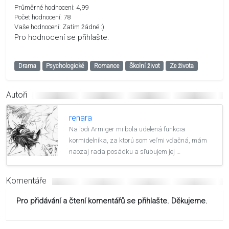
Průměrné hodnocení:
4,99
Počet hodnocení:
78
Vaše hodnocení:
Zatím žádné :)
Pro hodnocení se přihlašte.
Drama
Psychologické
Romance
Školní život
Ze života
Autoři
renara
Na lodi Armiger mi bola udelená funkcia
kormidelníka, za ktorú som veľmi vďačná, mám
naozaj rada posádku a sľubujem jej …
Komentáře
Pro přidávání a čtení komentářů se přihlašte. Děkujeme.