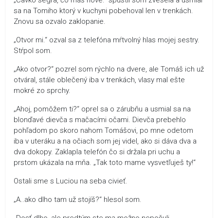
sa na Tomiho ktorý v kuchyni pobehoval len v trenkách.
Znovu sa ozvalo zaklopanie.
„Otvor mi.“ ozval sa z telefóna mŕtvolný hlas mojej sestry.
Stŕpol som.
„Ako otvor?“ pozrel som rýchlo na dvere, ale Tomáš ich už
otváral, stále oblečený iba v trenkách, vlasy mal ešte
mokré zo sprchy.
„Ahoj, pomôžem ti?“ oprel sa o zárubňu a usmial sa na
blonďavé dievča s mačacími očami. Dievča prebehlo
pohľadom po skoro nahom Tomášovi, po mne odetom
iba v uteráku a na očiach som jej videl, ako si dáva dva a
dva dokopy. Zaklapla telefón čo si držala pri uchu a
prstom ukázala na mňa. „Tak toto mame vysvetľuješ ty!“
Ostali sme s Luciou na seba civieť.
„A..ako dlho tam už stojíš?“ hlesol som.
„Dosť dlho, ale predtým ste ma možno nepočuli,