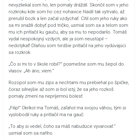
nevyzliekal som ho, len pomaly dráždil. Skončil som v jeho
rozkroku kde som ho cez nohavice hladil tak vytrvalo, až
prerušil bozk a len začal vzdychať. Cítil som jeho ruky ako
sa mi snažili dobyť pod tričko, usmial som sa a telom som
mu ich pritlačil ku gauču, aby sa mu to nepodarilo. Tomáš
vydal nespokojný vzdych, ale ja som neustúpil –
nedotýkať! Dlaňou som tvrdšie pritlačil na jeho vydúvajúci
sa rozkrok.
„Čo si mi to v škole robil?“ posmešne som mu šepol do
vlasov. „Ah áno, viem.“
Rozopol som mu zips a nechtami mu prebiehal po špičke,
čoraz silnejšie až som si bol istý, že sa jeho rozkoš
pomaly zmení na nepríjemnú bolesť.
„Filip!“ Okríkol ma Tomáš, zaľahol ma svojou váhou, tým si
vyslobodil ruky a pritlačil ma na gauč.
„To aby si vedel, čoho sa máš nabudúce vyvarovať.“
usmial som sa naňho.