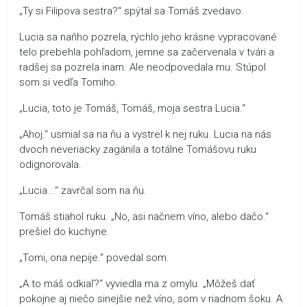
„Ty si Filipova sestra?“ spýtal sa Tomáš zvedavo.
Lucia sa naňho pozrela, rýchlo jeho krásne vypracované
telo prebehla pohľadom, jemne sa začervenala v tvári a
radšej sa pozrela inam. Ale neodpovedala mu. Stúpol
som si vedľa Tomiho.
„Lucia, toto je Tomáš, Tomáš, moja sestra Lucia.“
„Ahoj.“ usmial sa na ňu a vystrel k nej ruku. Lucia na nás
dvoch neveriacky zagánila a totálne Tomášovu ruku
odignorovala.
„Lucia...“ zavrčal som na ňu.
Tomáš stiahol ruku. „No, asi načnem víno, alebo dačo.“
prešiel do kuchyne.
„Tomi, ona nepije.“ povedal som.
„A to máš odkiaľ?“ vyviedla ma z omylu. „Môžeš dať
pokojne aj niečo sinejšie než víno, som v riadnom šoku. A