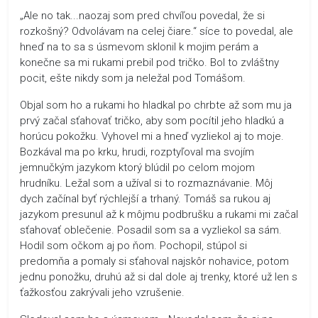
„Ale no tak...naozaj som pred chvíľou povedal, že si
rozkošný? Odvolávam na celej čiare.“ síce to povedal, ale
hneď na to sa s úsmevom sklonil k mojim perám a
konečne sa mi rukami prebil pod tričko. Bol to zvláštny
pocit, ešte nikdy som ja neležal pod Tomášom.
Objal som ho a rukami ho hladkal po chrbte až som mu ja
prvý začal sťahovať tričko, aby som pocítil jeho hladkú a
horúcu pokožku. Vyhovel mi a hneď vyzliekol aj to moje.
Bozkával ma po krku, hrudi, rozptyľoval ma svojím
jemnučkým jazykom ktorý blúdil po celom mojom
hrudníku. Ležal som a užíval si to rozmaznávanie. Môj
dych začínal byť rýchlejší a trhaný. Tomáš sa rukou aj
jazykom presunul až k môjmu podbrušku a rukami mi začal
sťahovať oblečenie. Posadil som sa a vyzliekol sa sám.
Hodil som očkom aj po ňom. Pochopil, stúpol si
predomňa a pomaly si sťahoval najskôr nohavice, potom
jednu ponožku, druhú až si dal dole aj trenky, ktoré už len s
ťažkosťou zakrývali jeho vzrušenie.