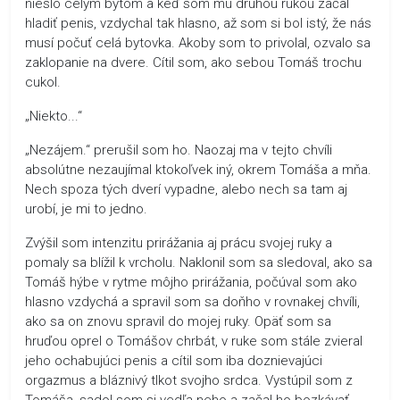
nieslo celým bytom a keď som mu druhou rukou začal
hladiť penis, vzdychal tak hlasno, až som si bol istý, že nás
musí počuť celá bytovka. Akoby som to privolal, ozvalo sa
zaklopanie na dvere. Cítil som, ako sebou Tomáš trochu
cukol.
„Niekto...“
„Nezájem.“ prerušil som ho. Naozaj ma v tejto chvíli
absolútne nezaujímal ktokoľvek iný, okrem Tomáša a mňa.
Nech spoza tých dverí vypadne, alebo nech sa tam aj
urobí, je mi to jedno.
Zvýšil som intenzitu prirážania aj prácu svojej ruky a
pomaly sa blížil k vrcholu. Naklonil som sa sledoval, ako sa
Tomáš hýbe v rytme môjho prirážania, počúval som ako
hlasno vzdychá a spravil som sa doňho v rovnakej chvíli,
ako sa on znovu spravil do mojej ruky. Opäť som sa
hruďou oprel o Tomášov chrbát, v ruke som stále zvieral
jeho ochabujúci penis a cítil som iba doznievajúci
orgazmus a bláznivý tlkot svojho srdca. Vystúpil som z
Tomáša, sadol som si vedľa neho a začal ho bozkávať.