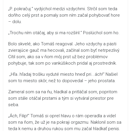
„P..pokračuj.“ vydýchol medzi vzdychmi. Strčil som teda
doňho celý prst a pomaly som ním začal pohybovať hore
– dolu.
„Trochu ním otáčaj, aby si ma rozšíril.“ Poslúchol som ho.
Bolo skvelé, ako Tomáš reagoval. Jeho vzdychy a pästi
zvierajúce gauč ma hecovali, začínal som byť netrpezlivý.
Cítil som, ako sa v ňom môj prst už bez problémov
pohybuje, tak som po vankúšikoch pridal aj prostredník.
„Hľa..hľadaj trošku vyduté miesto hneď pri...ách!“ Našiel
som to miesto skôr, než to dopovedal – jeho prostata.
Zameral som sa na ňu, hladkal a pritláčal som, popritom
som stále otáčal prstami a tým si vytváral priestor pre
seba.
„Ách, Filip!“ Tomáš si oprel hlavu o rám operadla a videl
som na ňom, že už je na pokraji orgazmu. Naklonil som sa
teda k nemu a druhou rukou som mu začal hladkať penis.