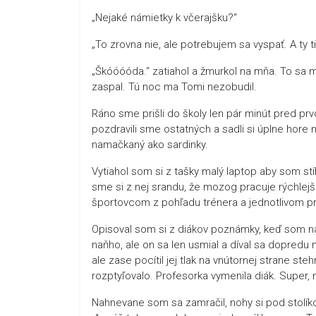
„Nejaké námietky k včerajšku?“
„To zrovna nie, ale potrebujem sa vyspať. A ty ti
„Škóóóóda.“ zatiahol a žmurkol na mňa. To sa 
zaspal. Tú noc ma Tomi nezobudil.
Ráno sme prišli do školy len pár minút pred prv
pozdravili sme ostatných a sadli si úplne hore 
namačkaný ako sardinky.
Vytiahol som si z tašky malý laptop aby som stí
sme si z nej srandu, že mozog pracuje rýchlejši
športovcom z pohľadu trénera a jednotlivom pr
Opisoval som si z diákov poznámky, keď som n
naňho, ale on sa len usmial a díval sa dopredu 
ale zase pocítil jej tlak na vnútornej strane s
rozptyľovalo. Profesorka vymenila diák. Super,
Nahnevane som sa zamračil, nohy si pod stolíko