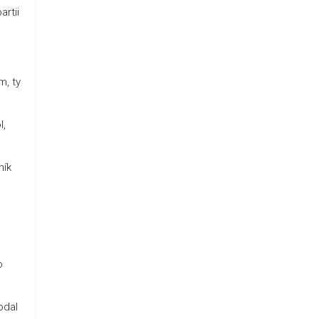
artii
m, ty
l,
ník
o
odal