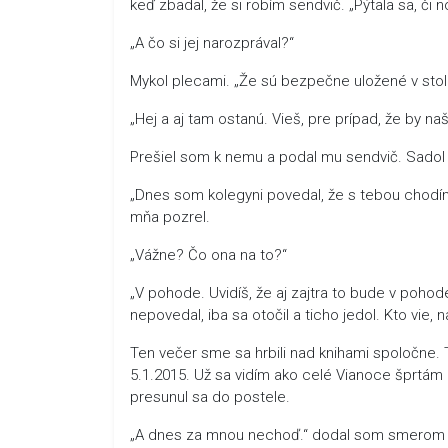
keď zbadal, že si robím sendvič. „Pýtala sa, či no
„A čo si jej narozprával?“
Mykol plecami. „Že sú bezpečne uložené v stolí
„Hej a aj tam ostanú. Vieš, pre prípad, že by naš
Prešiel som k nemu a podal mu sendvič. Sadol 
„Dnes som kolegyni povedal, že s tebou chodím.
mňa pozrel.
„Vážne? Čo ona na to?“
„V pohode. Uvidíš, že aj zajtra to bude v pohod
nepovedal, iba sa otočil a ticho jedol. Kto vie,
Ten večer sme sa hrbili nad knihami spoločne. 
5.1.2015. Už sa vidím ako celé Vianoce šprtám 
presunul sa do postele.
„A dnes za mnou nechoď.“ dodal som smerom k