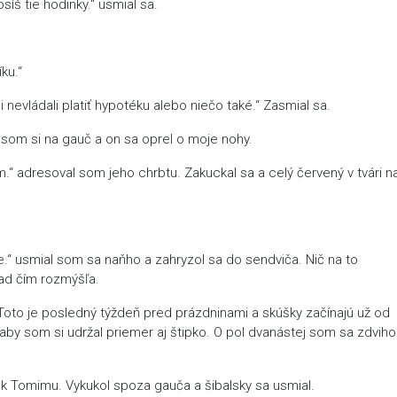
síš tie hodinky.“ usmial sa.
ku.“
i nevládali platiť hypotéku alebo niečo také.“ Zasmial sa.
som si na gauč a on sa oprel o moje nohy.
“ adresoval som jeho chrbtu. Zakuckal sa a celý červený v tvári n
e.“ usmial som sa naňho a zahryzol sa do sendviča. Nič na to
 nad čím rozmýšľa.
Toto je posledný týždeň pred prázdninami a skúšky začínajú už od
aby som si udržal priemer aj štipko. O pol dvanástej som sa zdviho
 Tomimu. Vykukol spoza gauča a šibalsky sa usmial.