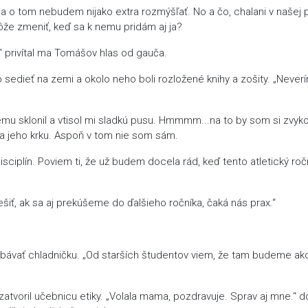
ja o tom nebudem nijako extra rozmýšľať. No a čo, chalani v našej p
môže zmeniť, keď sa k nemu pridám aj ja?
“ privítal ma Tomášov hlas od gauča.
 sedieť na zemi a okolo neho boli rozložené knihy a zošity. „Neverí
emu sklonil a vtisol mi sladkú pusu. Hmmmm...na to by som si zvyko
a jeho krku. Aspoň v tom nie som sám.
disciplín. Poviem ti, že už budem docela rád, keď tento atletický roč
šiť, ak sa aj prekúšeme do ďalšieho ročníka, čaká nás prax.“
rabávať chladničku. „Od starších študentov viem, že tam budeme ak
atvoril učebnicu etiky. „Volala mama, pozdravuje. Sprav aj mne.“ d