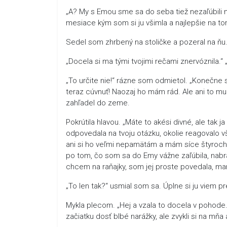
„A? My s Emou sme sa do seba tiež nezaľúbili n
mesiace kým som si ju všimla a najlepšie na to
Sedel som zhrbený na stoličke a pozeral na ňu. 
„Docela si ma tými tvojimi rečami znervóznila.“ 
„To určite nie!“ rázne som odmietol. „Konečn
teraz cúvnuť! Naozaj ho mám rád. Ale ani to mu
zahľadel do zeme.
Pokrútila hlavou. „Máte to akési divné, ale tak
odpovedala na tvoju otázku, okolie reagovalo vš
ani si ho veľmi nepamätám a mám síce štyroch 
po tom, čo som sa do Emy vážne zaľúbila, nab
chcem na raňajky, som jej proste povedala, ma
„To len tak?“ usmial som sa. Úplne si ju viem pre
Mykla plecom. „Hej a vzala to docela v pohode.
začiatku dosť blbé narážky, ale zvykli si na mňa