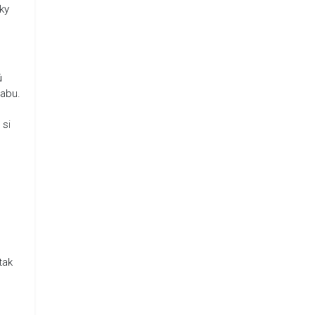
cky
ú
tabu.
 si
tak