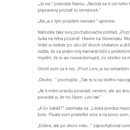
„Ja nie.“ pokrútila hlavou. „Nezdá sa ti od neho
pripravený priznať to verejnosti.“
„Ale ja s tým problém nemám.“ úprimne.
Nahodila taký svoj pochybovačný pohľad. „Poz
ľudia na teba pozerať. Hlavne na Slovensku. Možn
Videl si niekde po ulici ísť dvoch chalanov a 
zažila, že sa jeden môj kamarát lúčil s priateľo
myslím, že si ani neuvedomuješ, čo všetko sa 
Otočil som sa k nej. „Pozri Leni, ja sa nehanbím
„Ohohó...“ pochopila. „Tak ty si sa doňho naozaj
„Ak ti mám pravdu povedať, neviem, ale asi áno
povedal si, že ho ľúbim. Len tak.“
„A čo čakáš?“ zasmiala sa. „Láska predsa nepotr
bolo. Písala som priateľke sms a na konci som je
„Dobre, ale po skoro roku...“ zapochyboval som