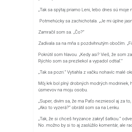
„Tak sa spýtaj priamo Leni, lebo dnes sú moje
Potmehúcky sa zachichotala. „Je mi úplne jasn
Zamračil som sa. „Čo?“
Zadívala sa na mňa s pozdvihnutým obočím. „Fili
Pokrútil som hlavou. „Kedy asi? Vieš, že som za
Rýchlo som sa prezliekol a vypadol odtiaľ.“
„Tak sa pozri.“ Vytiahla z vačku nohavíc malé ok
Môj krk bol plný drobných modrých modriniek, 
úsmevov na moju osobu.
„Super, divím sa, že ma Paťo nezniesol aj za to,
„Ako to vyzerá?“ obrátil som sa na Lenku.
„Tak, že si chceš hryzance zakryť šatkou.“ odvet
No..možno by si to aj zaslúžilo komentár, ale r