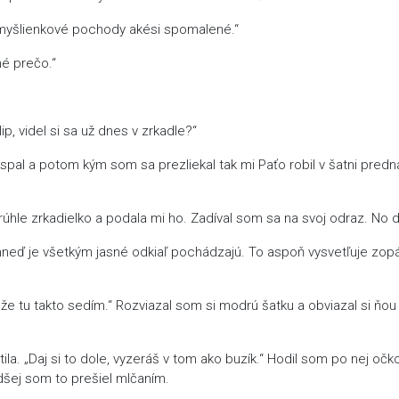
 myšlienkové pochody akési spomalené.“
é prečo.“
p, videl si sa už dnes v zrkadle?“
spal a potom kým som sa prezliekal tak mi Paťo robil v šatni predn
rúhle zrkadielko a podala mi ho. Zadíval som sa na svoj odraz. No do
hneď je všetkým jasné odkiaľ pochádzajú. To aspoň vysvetľuje zop
 že tu takto sedím.“ Rozviazal som si modrú šatku a obviazal si ňou 
ila. „Daj si to dole, vyzeráš v tom ako buzík.“ Hodil som po nej oč
adšej som to prešiel mlčaním.