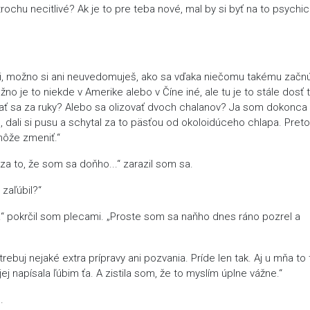
 trochu necitlivé? Ak je to pre teba nové, mal by si byť na to psychi
ri, možno si ani neuvedomuješ, ako sa vďaka niečomu takému začn
o je to niekde v Amerike alebo v Číne iné, ale tu je to stále dosť 
držať sa za ruky? Alebo sa olizovať dvoch chalanov? Ja som dokonca
m, dali si pusu a schytal za to päsťou od okoloidúceho chlapa. Preto
môže zmeniť.“
 za to, že som sa doňho...“ zarazil som sa.
 zaľúbil?“
.“ pokrčil som plecami. „Proste som sa naňho dnes ráno pozrel a
ebuj nejaké extra prípravy ani pozvania. Príde len tak. Aj u mňa to 
j napísala ľúbim ťa. A zistila som, že to myslím úplne vážne.“
.