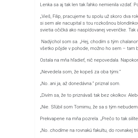
Lenka sa aj tak len tak ľahko nemienila vzdať. P
„Vieš, Filip, pracujeme tu spolu už skoro dva ro
si sem ale nacupital s tou rozkošnou blondínkou
svietia očičká ako naspídovanej veveričke. Tak 
Nadýchol som sa. „Hej, chodím s tým chalanom.“
všetko pôjde v pohode, možno ho sem – tam bu
Ostala na mňa hľadieť, nič nepovedala. Napoko
„Nevedela som, že kopeš za oba tými.“
„No..ani ja, až donedávna.“ priznal som.
„Divím sa, že to priznávaš tak bez okolkov. Aleb
„Nie. Sľúbil som Tomimu, že sa s tým nebudeme t
Prekvapene na mňa pozrela. „Prečo to tak silíte
„No..chodíme na rovnakú fakultu, do rovnakej 