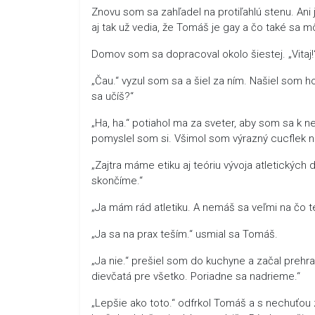
Znovu som sa zahľadel na protiľahlú stenu. Ani 
aj tak už vedia, že Tomáš je gay a čo také sa 
Domov som sa dopracoval okolo šiestej. „Vitaj!
„Čau.“ vyzul som sa a šiel za ním. Našiel som ho
sa učíš?“
„Ha, ha.“ potiahol ma za sveter, aby som sa k n
pomyslel som si. Všimol som výrazný cucflek n
„Zajtra máme etiku aj teóriu vývoja atletických 
skončíme.“
„Ja mám rád atletiku. A nemáš sa veľmi na čo te
„Ja sa na prax teším.“ usmial sa Tomáš.
„Ja nie.“ prešiel som do kuchyne a začal preh
dievčatá pre všetko. Poriadne sa nadrieme.“
„Lepšie ako toto.“ odfrkol Tomáš a s nechuťou z