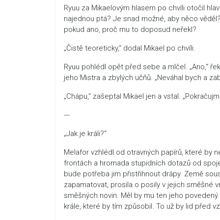
Ryuu za Mikaelovým hlasem po chvíli otočil hlav
najednou ptá? Je snad možné, aby něco věděl? S
pokud ano, proč mu to doposud neřekl?
„Čistě teoreticky,“ dodal Mikael po chvíli.
Ryuu pohlédl opět před sebe a mlčel. „Ano,“ řek
jeho Mistra a zbylých učňů. „Neváhal bych a zabi
„Chápu,“ zašeptal Mikael jen a vstal. „Pokračujm
---
„Jak je králi?“
Melafor vzhlédl od otravných papírů, které by ne
frontách a hromada stupidních dotazů od spojen
bude potřeba jim přistřihnout drápy. Země sous
zapamatovat, prosila o posily v jejich směšné v
směšných novin. Měl by mu ten jeho povedený p
krále, které by tím způsobil. To už by lid před 