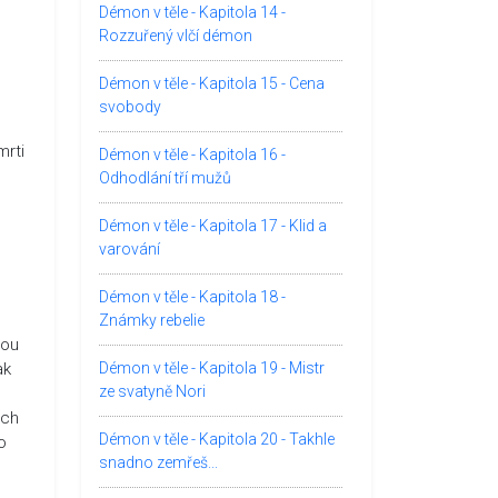
Démon v těle - Kapitola 14 -
Rozzuřený vlčí démon
Démon v těle - Kapitola 15 - Cena
svobody
mrti
Démon v těle - Kapitola 16 -
Odhodlání tří mužů
Démon v těle - Kapitola 17 - Klid a
varování
Démon v těle - Kapitola 18 -
Známky rebelie
vou
ak
Démon v těle - Kapitola 19 - Mistr
ze svatyně Nori
ých
Démon v těle - Kapitola 20 - Takhle
o
snadno zemřeš...