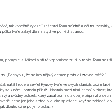
ečně
, tak konečně vyleze,“ zašeptal Ryuu svůdně a oči mu zasvítily, 
ůlku tváře zakryl dlaní a stydlivě pohlédl stranou.
,‘ pomyslel si Mikael a při té vzpomínce zrudl o to víc. Ryuu se ušk
na rty. „Pochybuji, že se kdy nějaký démon probudil zrovna
takhle
.“
 však natáhl ruce a sevřel Ryuovy tváře ve svých dlaních, což mladé
by se k němu pomalu přiblížil. Nastala mezi nimi intimní blízkost, kt
ášnivý a svůdný polibek, který začal pomalu a oba je připravil o dech p
sváděl nebo jen jeho srdce bilo jako splašené, když se zahleděl do
 jak dlouho už je po jeho boku…?