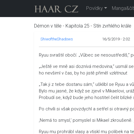
Povídky
Manga&čít
Démon v těle - Kapitola 25 - Stín zvrhlého krále
ShiwoftheShadows
16/5/2019 - 2:02
Ryuu svraštil obočí. „Vůbec se nesoustředíš,“ p
„Ještě ve mně asi doznívá medovina,“ usmál se 
ho nevšiml v čas, by ho jistě přiměl
vzlétnout
.
„Tak ji z tebe dostanu sám,“ ušklíbl se Ryuu a 
Bylo mu jasné, že když se zjevil v Mikaelovi, u
Probudí se, když bude jeho hostitel čelit blízké
Po chvíli si však povzdychl a setřel si otravný
‚Nemá to smysl,‘ pomyslel si Mikael zkroušeně.
Ryuu mu prohrábl vlasy a vtiskl mu polibek na 