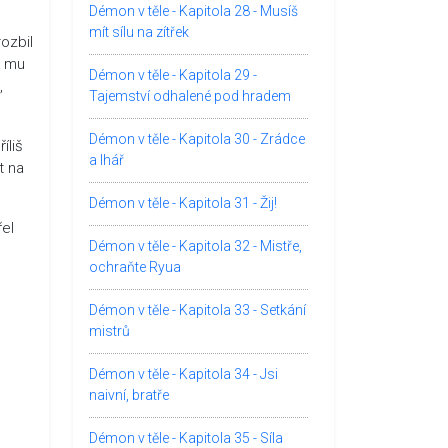
Démon v těle - Kapitola 28 - Musíš
mít sílu na zítřek
rozbil
i mu
Démon v těle - Kapitola 29 -
,
Tajemství odhalené pod hradem
Démon v těle - Kapitola 30 - Zrádce
íliš
a lhář
t na
Démon v těle - Kapitola 31 - Žij!
řel
Démon v těle - Kapitola 32 - Mistře,
ochraňte Ryua
Démon v těle - Kapitola 33 - Setkání
mistrů
Démon v těle - Kapitola 34 - Jsi
naivní, bratře
Démon v těle - Kapitola 35 - Síla