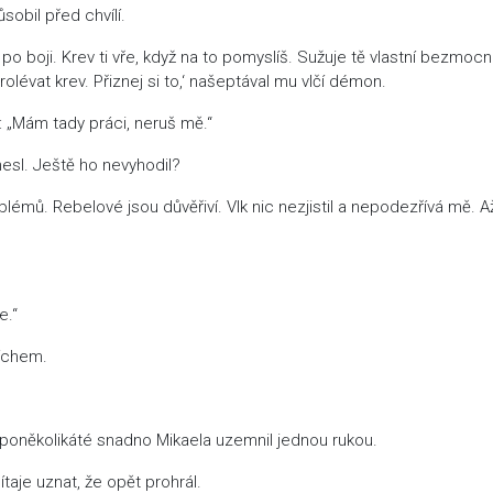
sobil před chvílí.
 po boji. Krev ti vře, když na to pomyslíš. Sužuje tě vlastní bezmocn
évat krev. Přiznej si to,‘ našeptával mu vlčí démon.
l: „Mám tady práci, neruš mě.“
esl. Ještě ho nevyhodil?
émů. Rebelové jsou důvěřiví. Vlk nic nezjistil a nepodezřívá mě. A
e.“
míchem.
ž poněkolikáté snadno Mikaela uzemnil jednou rukou.
ítaje uznat, že opět prohrál.