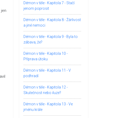
Démon v těle - Kapitola 7 - Stačí
jenom poprosit
 jen
Démon v těle - Kapitola 8 - Žárlivost
a jiné nemoci
Démon v těle - Kapitola 9 - Byla to
zábava, že?
Démon v těle - Kapitola 10 -
Příprava útoku
Démon v těle - Kapitola 11 - V
podhradí
avil
Démon v těle - Kapitola 12 -
Skutečnost nebo iluze?
Démon v těle - Kapitola 13 - Ve
jménu krále