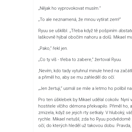
„Nějak ho vyprovokovat musím.“
„To ale neznamená, že mnou vytírat zem!“
Ryuu se ušklíbl. „Třeba když tě pošpiním
dostat
laškovně hýbal obočím nahoru a dolů. Mikael mu p
„Pako,“ řekl jen.
„Co ty víš - třeba to zabere,“ žertoval Ryuu.
‚Nevím, kdo tady vytuhnul minule hned na začátku
a přiměl ho, aby se mu zahleděl do očí.
„Jen žertuji,“ usmál se mile a letmo ho políbil 
Pro ten úšklebek by Mikael udělal cokoliv. Nyní
hostitele vlčího démona překvapilo. Přiměl ho, a
zmizela, když se jejich rty setkaly. V hluboký, v
rychle. Mikael netušil, zda ho Ryuu podvědomě 
očí, do kterých hleděl už takovou dobu. Pravda,