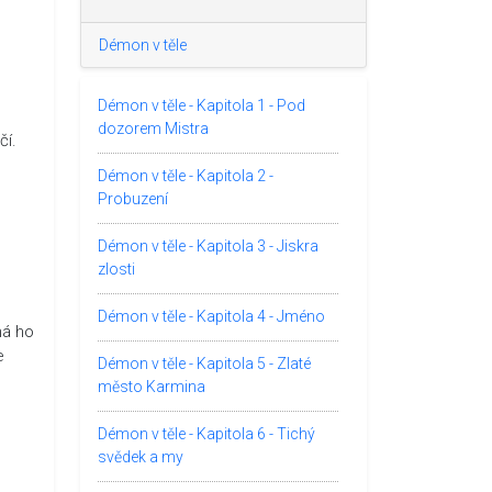
Démon v těle
Démon v těle - Kapitola 1 - Pod
dozorem Mistra
čí.
Démon v těle - Kapitola 2 -
Probuzení
Démon v těle - Kapitola 3 - Jiskra
zlosti
Démon v těle - Kapitola 4 - Jméno
ná ho
e
Démon v těle - Kapitola 5 - Zlaté
u
město Karmina
Démon v těle - Kapitola 6 - Tichý
svědek a my