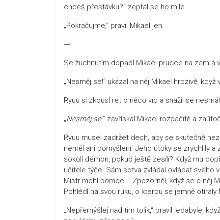
chceš přestávku?“ zeptal se ho mile.
„Pokračujme,“ pravil Mikael jen.
---
Se žuchnutím dopadl Mikael prudce na zem a vy
„Nesměj se!“ ukázal na něj Mikael hrozivě, když v
Ryuu si zkousl ret o něco víc a snažil se nesmá
„
Nesměj
se
!“ zavřískal Mikael rozpačitě a zaútoč
Ryuu musel zadržet dech, aby se skutečně nezač
neměl ani pomyšlení. Jeho útoky se zrychlily a ze
sokolí démon, pokud ještě zesílí? Když mu dopřá
učitele týče. Sám sotva zvládal ovládat svého 
Mistr mohl pomoci… Zpozorněl, když se o něj Mik
Pohlédl na svou ruku, o kterou se jemně otíraly 
„Nepřemýšlej nad tím tolik,“ pravil ledabyle, kd