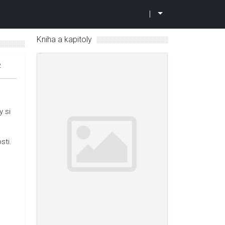
|
Kniha a kapitoly
2
y si
sti.