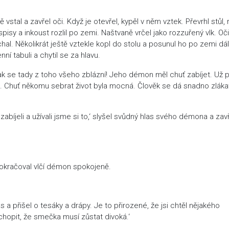
stal a zavřel oči. Když je otevřel, kypěl v něm vztek. Převrhl stůl, 
isy a inkoust rozlil po zemi. Naštvaně vrčel jako rozzuřený vlk. Oč
hal. Několikrát ještě vztekle kopl do stolu a posunul ho po zemi dál
ní tabuli a chytil se za hlavu.
ak se tady z toho všeho zblázní! Jeho démon měl chuť zabíjet. Už př
m. Chuť někomu sebrat život byla mocná. Člověk se dá snadno zláka
abíjeli a užívali jsme si to,‘ slyšel svůdný hlas svého démona a zav
‘ pokračoval vlčí démon spokojeně.
 a přišel o tesáky a drápy. Je to přirozené, že jsi chtěl nějakého
chopit, že smečka musí zůstat divoká.‘