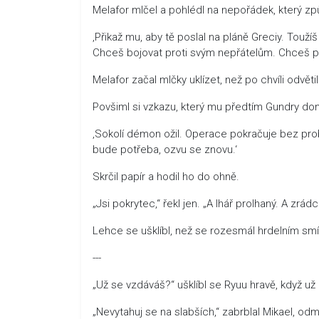
Melafor mlčel a pohlédl na nepořádek, který způ
‚Přikaž mu, aby tě poslal na pláně Greciy. Toužíš
Chceš bojovat proti svým nepřátelům. Chceš prol
Melafor začal mlčky uklízet, než po chvíli odvěti
Povšiml si vzkazu, který mu předtím Gundry don
‚Sokolí démon ožil. Operace pokračuje bez probl
bude potřeba, ozvu se znovu.‘
Skrčil papír a hodil ho do ohně.
„Jsi pokrytec,“ řekl jen. „A lhář prolhaný. A zrádc
Lehce se ušklíbl, než se rozesmál hrdelním s
---
„Už se vzdáváš?“ ušklíbl se Ryuu hravě, když u
„Nevytahuj se na slabších,“ zabrblal Mikael, odm