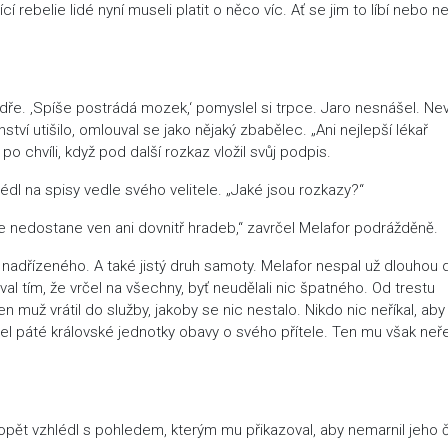
í rebelie lidé nyní museli platit o něco víc. Ať se jim to líbí nebo n
oudře. ‚Spíše postrádá mozek,‘ pomyslel si trpce. Jaro nesnášel. Nev
tví utišilo, omlouval se jako nějaký zbabělec. „Ani nejlepší lékař
 chvíli, když pod další rozkaz vložil svůj podpis.
hlédl na spisy vedle svého velitele. „Jaké jsou rozkazy?“
e nedostane ven ani dovnitř hradeb,“ zavrčel Melafor podrážděně.
o nadřízeného. A také jistý druh samoty. Melafor nespal už dlouhou 
l tím, že vrčel na všechny, byť neudělali nic špatného. Od trestu
 muž vrátil do služby, jakoby se nic nestalo. Nikdo nic neříkal, aby
tel páté královské jednotky obavy o svého přítele. Ten mu však neře
u opět vzhlédl s pohledem, kterým mu přikazoval, aby nemarnil jeho 