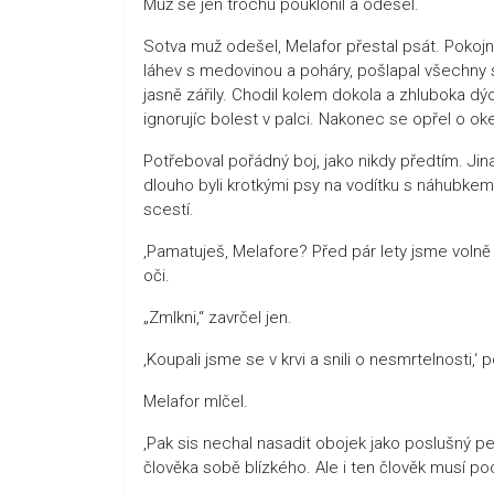
Muž se jen trochu pouklonil a odešel.
Sotva muž odešel, Melafor přestal psát. Pokojně v
láhev s medovinou a poháry, pošlapal všechny sp
jasně zářily. Chodil kolem dokola a zhluboka dýc
ignorujíc bolest v palci. Nakonec se opřel o oken
Potřeboval pořádný boj, jako nikdy předtím. Jin
dlouho byli krotkými psy na vodítku s náhubke
scestí.
‚Pamatuješ, Melafore? Před pár lety jsme volně z
oči.
„Zmlkni,“ zavrčel jen.
‚Koupali jsme se v krvi a snili o nesmrtelnosti,
Melafor mlčel.
‚Pak sis nechal nasadit obojek jako poslušný pes
člověka sobě blízkého. Ale i ten člověk musí po