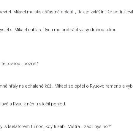
el. Mikael mu stisk šťastně oplatil. „I tak je zvláštní, že se ti zjevil
lel si Mikael nahlas. Ryuu mu prohrábl vlasy druhou rukou.
tě rovnou i pozřel.“
 jemně hřály na odhalené kůži. Mikael se opřel o Ryuovo rameno a vyb
havě a Ryuu k němu stočil pohled.
l s Melaforem tu noc, kdy ti zabil Mistra… zabil bys ho?“