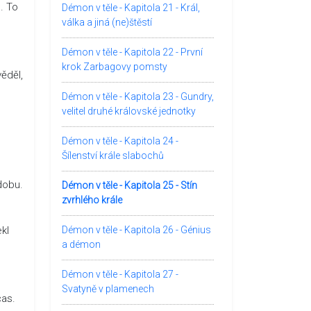
e. To
Démon v těle - Kapitola 21 - Král,
válka a jiná (ne)štěstí
Démon v těle - Kapitola 22 - První
krok Zarbagovy pomsty
ěděl,
Démon v těle - Kapitola 23 - Gundry,
velitel druhé královské jednotky
Démon v těle - Kapitola 24 -
Šílenství krále slabochů
dobu.
Démon v těle - Kapitola 25 - Stín
zvrhlého krále
kl
Démon v těle - Kapitola 26 - Génius
a démon
Démon v těle - Kapitola 27 -
Svatyně v plamenech
čas.