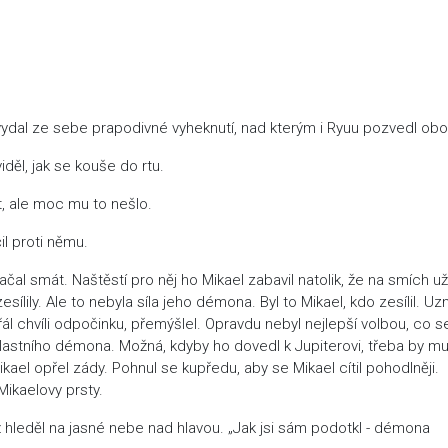
dal ze sebe prapodivné vyheknutí, nad kterým i Ryuu pozvedl obo
iděl, jak se kouše do rtu.
t, ale moc mu to nešlo.
il proti němu.
al smát. Naštěstí pro něj ho Mikael zabavil natolik, že na smích už
sílily. Ale to nebyla síla jeho démona. Byl to Mikael, kdo zesílil. Uz
l chvíli odpočinku, přemýšlel. Opravdu nebyl nejlepší volbou, co s
vlastního démona. Možná, kdyby ho dovedl k Jupiterovi, třeba by m
ael opřel zády. Pohnul se kupředu, aby se Mikael cítil pohodlněji.
Mikaelovy prsty.
yž hleděl na jasné nebe nad hlavou. „Jak jsi sám podotkl - démona