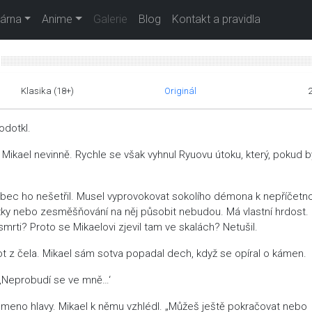
árna
Anime
Galerie
Blog
Kontakt a pravidla
Klasika (18+)
Originál
odotkl.
Mikael nevinně. Rychle se však vyhnul Ryuovu útoku, který, pokud b
vůbec ho nešetřil. Musel vyprovokovat sokolího démona k nepříčetno
rážky nebo zesměšňování na něj působit nebudou. Má vlastní hrdost.
 smrti? Proto se Mikaelovi zjevil tam ve skalách? Netušil.
 pot z čela. Mikael sám sotva popadal dech, když se opíral o kámen.
 ‚Neprobudí se ve mně…‘
temeno hlavy. Mikael k němu vzhlédl. „Můžeš ještě pokračovat nebo