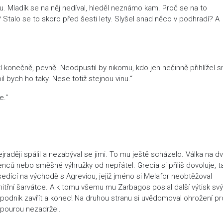
u. Mladík se na něj nedíval, hleděl neznámo kam. Proč se na to
talo se to skoro před šesti lety. Slyšel snad něco v podhradí? A
l konečně, pevně. Neodpustil by nikomu, kdo jen nečinně přihlížel s
l bych ho taky. Nese totiž stejnou vinu.“
e.“
jraději spálil a nezabýval se jimi. To mu ještě scházelo. Válka na d
ců nebo směšné výhružky od nepřátel. Grecia si příliš dovoluje, t
edící na východě s Agreviou, jejíž jméno si Melafor neobtěžoval
nitřní šarvátce. A k tomu všemu mu Zarbagos poslal další výtisk sv
odnik zavřít a konec! Na druhou stranu si uvědomoval ohrožení pr
vzpourou nezadržel.