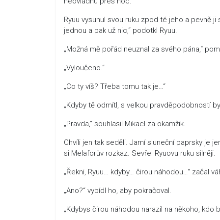
neovládnu přes noc.“
Ryuu vysunul svou ruku zpod té jeho a pevně ji sevř
jednou a pak už nic,“ podotkl Ryuu.
„Možná mě pořád neuznal za svého pána,“ pomys
„Vyloučeno.“
„Co ty víš? Třeba tomu tak je…“
„Kdyby tě odmítl, s velkou pravděpodobností by 
„Pravda,“ souhlasil Mikael za okamžik.
Chvíli jen tak seděli. Jarní sluneční paprsky je
si Melaforův rozkaz. Sevřel Ryuovu ruku silněji.
„Řekni, Ryuu… kdyby… čirou náhodou…“ začal vá
„Ano?“ vybídl ho, aby pokračoval.
„Kdybys čirou náhodou narazil na někoho, kdo by