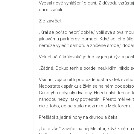
Vypsal nové vyhlášení o dani. Z důvodu vzrůstajíc
oni si začali.
Zle zavrčel.
„Král se pořád necítí dobře,“ volil svá slova m
jak svému partnerovi pomoci. Když se jeho šílens
nemůže vyléčit samotu a zničené srdce,“ dodal po
Velitel páté královské jednotky jen přikývl a po
„Žádné. Dokud tenhle bordel neuklidím, nikdo s
Všichni vojáci cítili podrážděnost a vztek svéh
Nedostatek spánku a živin se na něm podepisova
Gundryho uplynuly dva dny. Hned další den se ten
náhodou nebyli taky potrestáni. Přesto měl veli
nic z toho, co se stalo mezi ním a Melaforem.
Přešlápl z jedné nohy na druhou a čekal.
„To je vše,“ zavrčel na něj Melafor, když k něm