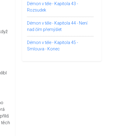
Démon v těle - Kapitola 43 -
Rozsudek
Démon v těle - Kapitola 44 - Není
nad čím přemýšlet
když
Démon v těle - Kapitola 45 -
Smlouva - Konec
líbl
ho
erá
říliš
 těch