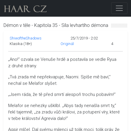
Démon v těle - Kapitola 35 - Síla levhartího démona
ShiwoftheShadows
25/7/2019 - 2:02
Klasika (18+)
Originál
4
„Ano!“ ozvala se Venuše hrdě a postavila se vedle Ryua
z druhé strany.
„Tvá zrada mě nepřekvapuje, Naomi. Spíše mě baví,“
nechal se Melafor slyšet.
„Jsem ráda, že tě před smrtí alespoň trochu pobavím!“
Melafor se nehezky ušklíbl. „Abys tady nenašla smrt ty,“
řekl tajemně, „za zradu vůči královi, za potupení víry, které
v tebe království Agrevia dalo!“
Agsir mlčel. Dal svému milenci už tolik moci, tolik práv, že