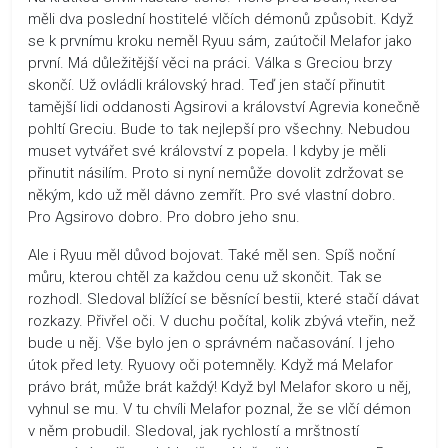
měli dva poslední hostitelé vlčích démonů způsobit. Když
se k prvnímu kroku neměl Ryuu sám, zaútočil Melafor jako
první. Má důležitější věci na práci. Válka s Greciou brzy
skončí. Už ovládli královský hrad. Teď jen stačí přinutit
tamější lidi oddanosti Agsirovi a království Agrevia konečně
pohltí Greciu. Bude to tak nejlepší pro všechny. Nebudou
muset vytvářet své království z popela. I kdyby je měli
přinutit násilím. Proto si nyní nemůže dovolit zdržovat se
někým, kdo už měl dávno zemřít. Pro své vlastní dobro.
Pro Agsirovo dobro. Pro dobro jeho snu.
Ale i Ryuu měl důvod bojovat. Také měl sen. Spíš noční
můru, kterou chtěl za každou cenu už skončit. Tak se
rozhodl. Sledoval blížící se běsnící bestii, které stačí dávat
rozkazy. Přivřel oči. V duchu počítal, kolik zbývá vteřin, než
bude u něj. Vše bylo jen o správném načasování. I jeho
útok před lety. Ryuovy oči potemněly. Když má Melafor
právo brát, může brát každý! Když byl Melafor skoro u něj,
vyhnul se mu. V tu chvíli Melafor poznal, že se vlčí démon
v něm probudil. Sledoval, jak rychlostí a mrštností