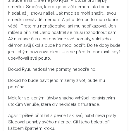
zrádce a lhář… ale ne pro Ryua. Protože pro něj byl
smečka. Smečka, kterou jeho vlčí démon tak dlouho
hledal, až ji znovu našel. Jak moc se mohl snažit… svou
smečku nenávidět nemohl. A jeho démon to moc dobře
věděl. Proto mu nenašeptával ani mu nepřikazoval. Jen
mlčel a přihlížel. Jeho hostitel se musí rozhodnout sám.
Až nastane čas a on dosáhne své pomsty, splní jeho
démon svůj úkol a bude ho moci pozřít. Do té doby bude
jen tichým pozorovatelem. Jak se předtím domluvili, když
upevňovali své pouto.
Dokud Ryuu nedosáhne pomsty, nepozře ho.
Dokud ho bude bavit jeho mizerný život, bude mu
pomáhat.
Melafor se ladnými úhyby snadno vyhýbal nenávistným
útokům Venuše, která div nekřičela z frustrace.
Agsir trpělivě přihlížel a pevně tiskl svůj hábit mezi prsty.
Sledoval pohyby svého milence. Cítil jeho bolest při
každém špatném kroku.