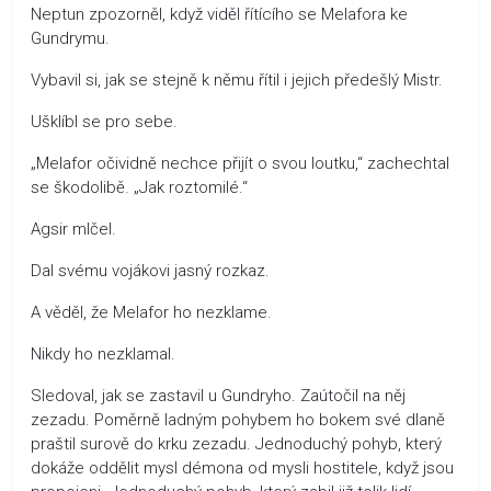
Neptun zpozorněl, když viděl řítícího se Melafora ke
Gundrymu.
Vybavil si, jak se stejně k němu řítil i jejich předešlý Mistr.
Ušklíbl se pro sebe.
„Melafor očividně nechce přijít o svou loutku,“ zachechtal
se škodolibě. „Jak roztomilé.“
Agsir mlčel.
Dal svému vojákovi jasný rozkaz.
A věděl, že Melafor ho nezklame.
Nikdy ho nezklamal.
Sledoval, jak se zastavil u Gundryho. Zaútočil na něj
zezadu. Poměrně ladným pohybem ho bokem své dlaně
praštil surově do krku zezadu. Jednoduchý pohyb, který
dokáže oddělit mysl démona od mysli hostitele, když jsou