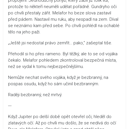
propojeni. Jednoduchý pohyb, který zabil již tolik lidí,
protože to někteří neuměli udělat pořádně. Gundryho oči
po chvíli přestaly zářit. Melafor ho beze slova zastavil
před pádem. Nastavil mu ruku, aby nespadl na zem. Díval
se neznámo kam před sebe. Po chvíli pohlédl na ochablé
tělo na jeho paži.
„Ještě jsi nedostal právo zemřít… pako,“ zašeptal tiše.
Přehodil si ho přes rameno. Byl těžký, ale to se od vojáka
čekalo. Melafor pohledem zkontroloval bezpečná místa,
než se vydal k tomu nejbezpečnějšímu.
Nemůže nechat svého vojáka, když je bezbranný, na
pospas osudu, když ho sám učinil bezbranným.
Raději bezbranný, než mrtvý.
---
Když Jupiter po delší době opět otevřel oči, hleděl do
zlatavých očí. Až po chvíli mu došlo, že se nedívá do očí