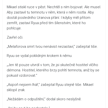
Mikael stiskl ruce v pěst. Nechtěl s ním bojovat. Ale musel.
Aby zastavil tu temnotu v něm, která v něm rostla. Aby
dostál posledního Uranova přání. I kdyby měl přitom
zemřít, zastaví Ryua před tím šílenstvím, které ho
pohlcuje.
Zavřel oči.
„Melaforova smrt tvou nenávist nezastaví,“ zašeptal tiše.
Ryuu se vydal poklidným krokem k němu.
„Jen tě pouze utvrdí v tom, že jsi skutečně hostitel vlčího
démona. Hostitel, kterého brzy pohltí temnota, aniž by se
pokusil vzdorovat.“
„Aspoň nejsem lhář,“ zašeptal Ryuu stejně tiše. Mikael
sklopil zrak.
„Nežádám o odpuštění,“ dodal skoro neslyšně.