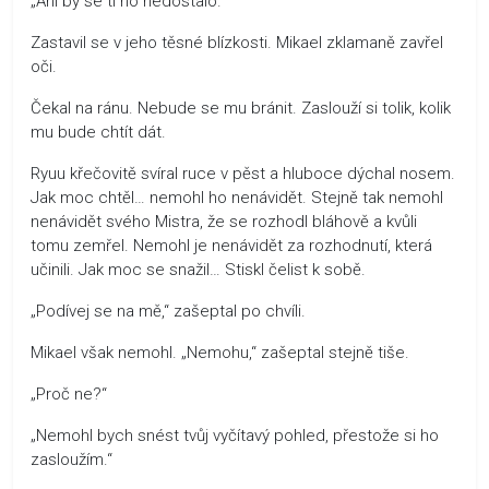
„Ani by se ti ho nedostalo.“
Zastavil se v jeho těsné blízkosti. Mikael zklamaně zavřel
oči.
Čekal na ránu. Nebude se mu bránit. Zaslouží si tolik, kolik
mu bude chtít dát.
Ryuu křečovitě svíral ruce v pěst a hluboce dýchal nosem.
Jak moc chtěl… nemohl ho nenávidět. Stejně tak nemohl
nenávidět svého Mistra, že se rozhodl bláhově a kvůli
tomu zemřel. Nemohl je nenávidět za rozhodnutí, která
učinili. Jak moc se snažil… Stiskl čelist k sobě.
„Podívej se na mě,“ zašeptal po chvíli.
Mikael však nemohl. „Nemohu,“ zašeptal stejně tiše.
„Proč ne?“
„Nemohl bych snést tvůj vyčítavý pohled, přestože si ho
zasloužím.“