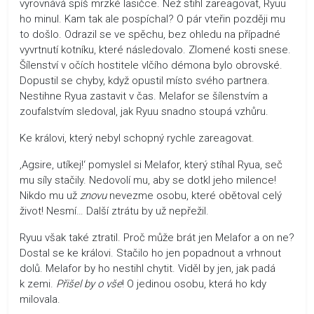
vyrovnává spíš mrzké lasičce. Než stihl zareagovat, Ryuu
ho minul. Kam tak ale pospíchal? O pár vteřin později mu
to došlo. Odrazil se ve spěchu, bez ohledu na případné
vyvrtnutí kotníku, které následovalo. Zlomené kosti snese.
Šílenství v očích hostitele vlčího démona bylo obrovské.
Dopustil se chyby, když opustil místo svého partnera.
Nestihne Ryua zastavit v čas. Melafor se šílenstvím a
zoufalstvím sledoval, jak Ryuu snadno stoupá vzhůru.
Ke královi, který nebyl schopný rychle zareagovat.
‚Agsire, utíkej!‘ pomyslel si Melafor, který stíhal Ryua, seč
mu síly stačily. Nedovolí mu, aby se dotkl jeho milence!
Nikdo mu už
znovu
nevezme osobu, které obětoval celý
život! Nesmí… Další ztrátu by už nepřežil.
Ryuu však také ztratil. Proč může brát jen Melafor a on ne?
Dostal se ke královi. Stačilo ho jen popadnout a vrhnout
dolů. Melafor by ho nestihl chytit. Viděl by jen, jak padá
k zemi.
Přišel by o vše
! O jedinou osobu, která ho kdy
milovala.