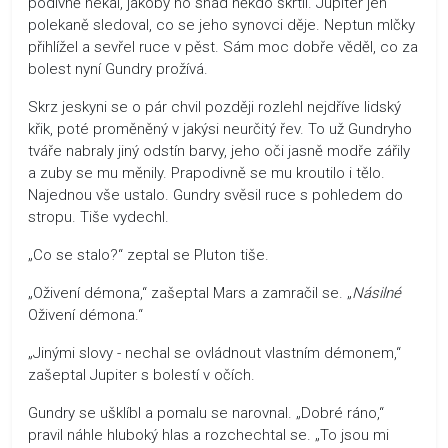
podivně hekal, jakoby ho snad někdo škrtil. Jupiter jen
polekaně sledoval, co se jeho synovci děje. Neptun mlčky
přihlížel a sevřel ruce v pěst. Sám moc dobře věděl, co za
bolest nyní Gundry prožívá.
Skrz jeskyni se o pár chvil později rozlehl nejdříve lidský
křik, poté proměněný v jakýsi neurčitý řev. To už Gundryho
tváře nabraly jiný odstín barvy, jeho oči jasně modře zářily
a zuby se mu měnily. Prapodivně se mu kroutilo i tělo.
Najednou vše ustalo. Gundry svěsil ruce s pohledem do
stropu. Tiše vydechl.
„Co se stalo?“ zeptal se Pluton tiše.
„Oživení démona,“ zašeptal Mars a zamračil se. „
Násilné
Oživení démona.“
„Jinými slovy - nechal se ovládnout vlastním démonem,“
zašeptal Jupiter s bolestí v očích.
Gundry se ušklíbl a pomalu se narovnal. „Dobré ráno,“
pravil náhle hluboký hlas a rozchechtal se. „To jsou mi