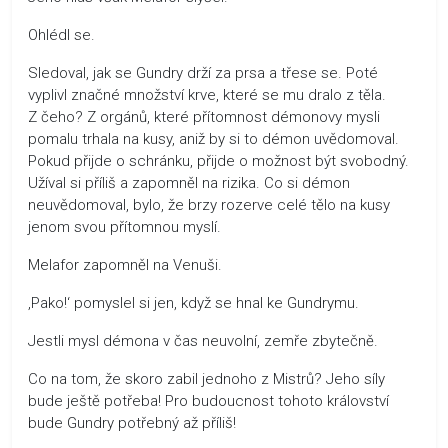
Ohlédl se.
Sledoval, jak se Gundry drží za prsa a třese se. Poté
vyplivl značné množství krve, které se mu dralo z těla.
Z čeho? Z orgánů, které přítomnost démonovy mysli
pomalu trhala na kusy, aniž by si to démon uvědomoval.
Pokud přijde o schránku, přijde o možnost být svobodný.
Užíval si příliš a zapomněl na rizika. Co si démon
neuvědomoval, bylo, že brzy rozerve celé tělo na kusy
jenom svou přítomnou myslí.
Melafor zapomněl na Venuši.
‚Pako!‘ pomyslel si jen, když se hnal ke Gundrymu.
Jestli mysl démona v čas neuvolní, zemře zbytečně.
Co na tom, že skoro zabil jednoho z Mistrů? Jeho síly
bude ještě potřeba! Pro budoucnost tohoto království
bude Gundry potřebný až příliš!