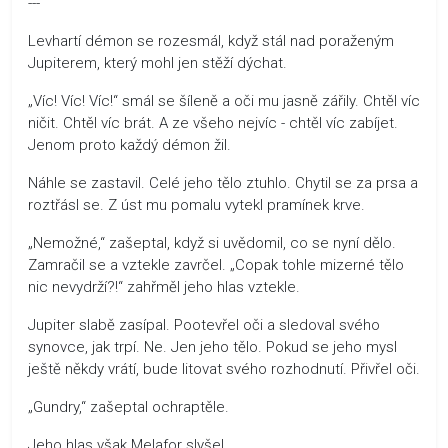
---
Levhartí démon se rozesmál, když stál nad poraženým
Jupiterem, který mohl jen stěží dýchat.
„Víc! Víc! Víc!“ smál se šíleně a oči mu jasně zářily. Chtěl víc
ničit. Chtěl víc brát. A ze všeho nejvíc - chtěl víc zabíjet.
Jenom proto každý démon žil.
Náhle se zastavil. Celé jeho tělo ztuhlo. Chytil se za prsa a
roztřásl se. Z úst mu pomalu vytekl pramínek krve.
„Nemožné,“ zašeptal, když si uvědomil, co se nyní dělo.
Zamračil se a vztekle zavrčel. „Copak tohle mizerné tělo
nic nevydrží?!“ zahřměl jeho hlas vztekle.
Jupiter slabě zasípal. Pootevřel oči a sledoval svého
synovce, jak trpí. Ne. Jen jeho tělo. Pokud se jeho mysl
ještě někdy vrátí, bude litovat svého rozhodnutí. Přivřel oči.
„Gundry,“ zašeptal ochraptěle.
Jeho hlas však Melafor slyšel.