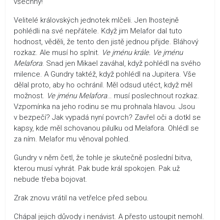
všechny!“
Velitelé královských jednotek mlčeli. Jen lhostejně
pohlédli na své nepřátele. Když jim Melafor dal tuto
hodnost, věděli, že tento den jistě jednou přijde. Bláhový
rozkaz. Ale musí ho splnit.
Ve jménu krále. Ve jménu
Melafora
. Snad jen Mikael zaváhal, když pohlédl na svého
milence. A Gundry taktéž, když pohlédl na Jupitera. Vše
dělal proto, aby ho ochránil. Měl odsud utéct, když měl
možnost.
Ve jménu
Melafora
… musí poslechnout rozkaz.
Vzpomínka na jeho rodinu se mu prohnala hlavou. Jsou
v bezpečí? Jak vypadá nyní povrch? Zavřel oči a dotkl se
kapsy, kde měl schovanou pilulku od Melafora. Ohlédl se
za ním. Melafor mu věnoval pohled.
Gundry v něm četl, že tohle je skutečně poslední bitva,
kterou musí vyhrát. Pak bude král spokojen. Pak už
nebude třeba bojovat.
Zrak znovu vrátil na vetřelce před sebou.
Chápal jejich důvody i nenávist. A přesto ustoupit nemohl.