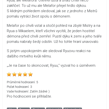
Ryua, ale Melafora. Otevřel ústa a snad chtěl něco
zakřičet. To už mu ale Melafor přejel hrdlo dýkou.
S klidným pohledem sledoval, jak se z jednoho z Mistrů
pomalu vytrácí život spolu s démonem.
Melafor po chvíli vstal a stočil pohled na zbylé Mistry a na
Ryua s Mikaelem, kteří všichni vycítili, že jeden hostitel
démona před chvíli zemřel. Pustil dýku k zemi a jeho tváře
pomalu nabraly šedý odstín. Už ho tohle hraní unavovalo.
S jistým uspokojením ale sledoval Ryuovu reakci na
dalšího mrtvého kvůli němu.
„Je na čase to skoncovat, Ryuu,“ vyzval ho s úsměvem.
Průměrné hodnocení:
5
Počet hodnocení:
3
Vaše hodnocení:
Zatím žádné :)
Pro hodnocení se přihlašte.