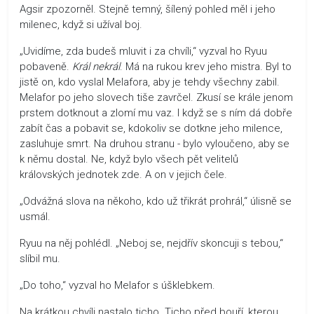
Agsir zpozorněl. Stejně temný, šílený pohled měl i jeho
milenec, když si užíval boj.
„Uvidíme, zda budeš mluvit i za chvíli,“ vyzval ho Ryuu
pobaveně.
Král nekrál
. Má na rukou krev jeho mistra. Byl to
jistě on, kdo vyslal Melafora, aby je tehdy všechny zabil.
Melafor po jeho slovech tiše zavrčel. Zkusí se krále jenom
prstem dotknout a zlomí mu vaz. I když se s ním dá dobře
zabít čas a pobavit se, kdokoliv se dotkne jeho milence,
zasluhuje smrt. Na druhou stranu - bylo vyloučeno, aby se
k němu dostal. Ne, když bylo všech pět velitelů
královských jednotek zde. A on v jejich čele.
„Odvážná slova na někoho, kdo už třikrát prohrál,“ úlisně se
usmál.
Ryuu na něj pohlédl. „Neboj se, nejdřív skoncuji s tebou,“
slíbil mu.
„Do toho,“ vyzval ho Melafor s úšklebkem.
Na krátkou chvíli nastalo ticho. Ticho před bouří, kterou