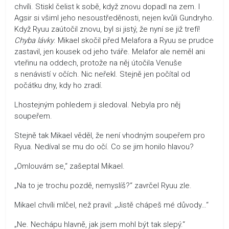
chvíli. Stiskl čelist k sobě, když znovu dopadl na zem. I
Agsir si všiml jeho nesoustředěnosti, nejen kvůli Gundryho.
Když Ryuu zaútočil znovu, byl si jistý, že nyní se již trefí!
Chyba lávky
. Mikael skočil před Melafora a Ryuu se prudce
zastavil, jen kousek od jeho tváře. Melafor ale neměl ani
vteřinu na oddech, protože na něj útočila Venuše
s nenávistí v očích. Nic neřekl. Stejně jen počítal od
počátku dny, kdy ho zradí.
Lhostejným pohledem ji sledoval. Nebyla pro něj
soupeřem.
Stejně tak Mikael věděl, že není vhodným soupeřem pro
Ryua. Nedíval se mu do očí. Co se jim honilo hlavou?
„Omlouvám se,“ zašeptal Mikael.
„Na to je trochu pozdě, nemyslíš?“ zavrčel Ryuu zle.
Mikael chvíli mlčel, než pravil: „Jistě chápeš mé důvody…“
„Ne. Nechápu hlavně, jak jsem mohl být tak slepý.“