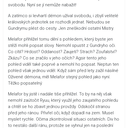
svobodu. Nyní se jí nemůže nabažit!
A zatímco si levhartí démon užíval svobodu, i zbylí velitelé
královských jednotek se rozhodli jednat. Nebudou se
Gundrymu plést do cesty. Jen zneškodní ostatní Mistry.
Melafor přihlížel tomu dění s pohledem, který byste jen
stěží mohli popsat slovy. Nemohl spustit z Gundryho oči.
Co cítil? Hrdost? Oddanost? Zaujetí? Strach? Zoufalství?
Zkázu? Co se zračilo v jeho očích? Agsir tento jeho
pohled viděl také poprvé a nemohl ho popsat. Neptun ten
pohled však jednou viděl. Když sám před lety zažil násilné
Oživené démona, měl Melafor stejný pohled jako nyní.
Těžko popsatelný.
Melafor by jistě i nadále tiše přihlížel. To by na něj však
nemohl zaútočit Ryuu, který využil jeho zaujatého pohledu
a chtěl se ho zbavit jednou provždy. Odskočil stranou
před jeho ránou. Přivřel oči, když dopadl na zem. Musel
myslet rychle. Očima zkontroloval situaci ostatních. Div ho
to nestálo další ránu, protože se vyhnul jen na poslední