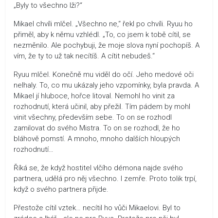
„Byly to všechno lži?“
Mikael chvíli mlčel. „Všechno ne,“ řekl po chvíli. Ryuu ho
přiměl, aby k němu vzhlédl. „To, co jsem k tobě cítil, se
nezměnilo. Ale pochybuji, že moje slova nyní pochopíš. A
vím, že ty to už tak necítíš. A cítit nebudeš.“
Ryuu mlčel. Konečně mu viděl do očí. Jeho medové oči
nelhaly. To, co mu ukázaly jeho vzpomínky, byla pravda. A
Mikael jí hluboce, hořce litoval. Nemohl ho vinit za
rozhodnutí, která učinil, aby přežil. Tím pádem by mohl
vinit všechny, především sebe. To on se rozhodl
zamilovat do svého Mistra. To on se rozhodl, že ho
bláhově pomstí. A mnoho, mnoho dalších hloupých
rozhodnutí…
Říká se, že když hostitel vlčího démona najde svého
partnera, udělá pro něj všechno. I zemře. Proto tolik trpí,
když o svého partnera přijde.
Přestože cítil vztek… necítil ho vůči Mikaelovi. Byl to