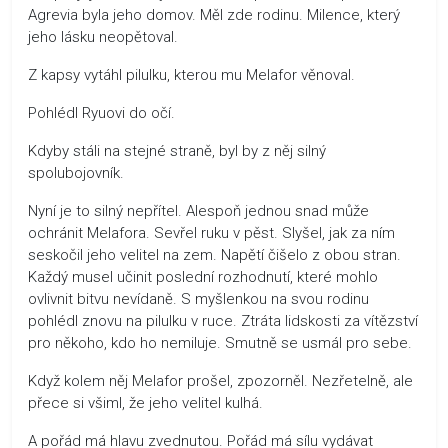
Agrevia byla jeho domov. Měl zde rodinu. Milence, který
jeho lásku neopětoval.
Z kapsy vytáhl pilulku, kterou mu Melafor věnoval.
Pohlédl Ryuovi do očí.
Kdyby stáli na stejné straně, byl by z něj silný
spolubojovník.
Nyní je to silný nepřítel. Alespoň jednou snad může
ochránit Melafora. Sevřel ruku v pěst. Slyšel, jak za ním
seskočil jeho velitel na zem. Napětí čišelo z obou stran.
Každý musel učinit poslední rozhodnutí, které mohlo
ovlivnit bitvu nevídaně. S myšlenkou na svou rodinu
pohlédl znovu na pilulku v ruce. Ztráta lidskosti za vítězství
pro někoho, kdo ho nemiluje. Smutně se usmál pro sebe.
Když kolem něj Melafor prošel, zpozorněl. Nezřetelně, ale
přece si všiml, že jeho velitel kulhá.
A pořád má hlavu zvednutou. Pořád má sílu vydávat