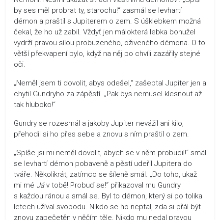
by ses měl probrat ty, starochu!“ zasmál se levhartí
démon a praštil s Jupiterem o zem. S úšklebkem možná
čekal, že ho už zabil. Vždyť jen málokterá lebka bohužel
vydrží pravou sílou probuzeného, oživeného démona. O to
větší překvapení bylo, když na něj po chvíli zazářily stejné
oči.
„Neměl jsem ti dovolit, abys odešel,“ zašeptal Jupiter jen a
chytil Gundryho za zápěstí. „Pak bys nemusel klesnout až
tak hluboko!“
Gundry se rozesmál a jakoby Jupiter nevážil ani kilo,
přehodil si ho přes sebe a znovu s ním praštil o zem.
„Spíše jsi mi neměl dovolit, abych se v něm probudil!“ smál
se levhartí démon pobaveně a pěstí udeřil Jupitera do
tváře. Několikrát, zatímco se šíleně smál. „Do toho, ukaž
mi mé
Já
v tobě! Probuď se!“ přikazoval mu Gundry
s každou ránou a smál se. Byl to démon, který si po tolika
letech užíval svobodu. Nikdo se ho neptal, zda si přál být
znovu zapečetěn v něčím těle. Nikdo mu nedal pravou