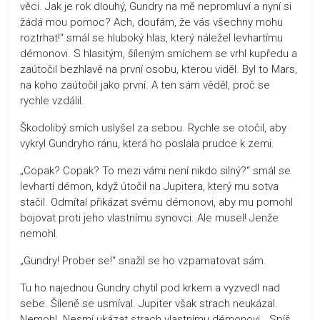
věci. Jak je rok dlouhý, Gundry na mě nepromluví a nyní si
žádá mou pomoc? Ach, doufám, že vás všechny mohu
roztrhat!“ smál se hluboký hlas, který náležel levhartímu
démonovi. S hlasitým, šíleným smíchem se vrhl kupředu a
zaútočil bezhlavě na první osobu, kterou viděl. Byl to Mars,
na koho zaútočil jako první. A ten sám věděl, proč se
rychle vzdálil.
Škodolibý smích uslyšel za sebou. Rychle se otočil, aby
vykryl Gundryho ránu, která ho poslala prudce k zemi.
„Copak? Copak? To mezi vámi není nikdo silný?“ smál se
levhartí démon, když útočil na Jupitera, který mu sotva
stačil. Odmítal přikázat svému démonovi, aby mu pomohl
bojovat proti jeho vlastnímu synovci. Ale musel! Jenže
nemohl.
„Gundry! Prober se!“ snažil se ho vzpamatovat sám.
Tu ho najednou Gundry chytil pod krkem a vyzvedl nad
sebe. Šíleně se usmíval. Jupiter však strach neukázal.
Nemohl. Nesmí ukázat strach vlastnímu démonovi. „Spíš