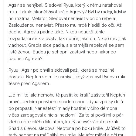
Agsir se nehýbal. Sledoval Ryua, který k němu natahoval
ruku. Takhle skončí život krále Agreviy? Byl by raději, kdyby
ho roztrhal Melafor. Sledoval nenávist v očích rebela.
Zaslouženou nenávist. Přesto mu hrdě hleděl do očí. Až
padne, Agrevia padne také. Nikdo neudrží tohle
rozpadající se království tak dobře, jako on. Nikdo neví, jak
vládnout. Grecia sice padla, ale tamější rebelové se sem
jistě ženou. Budou je schopni zastavit nebo nakonec
padne i Agrevia?
Ryuu i Agsir po chvíli sledovali paži, která se mezi ně
dostala. Neptun se mile usmíval, když zastavil Ryuovu ruku
těsně před Agsirem.
„Je mi líto, ale nemohu tě pustit ke králi,“ zašvitořil Neptun
hravě. Jedním pohybem snadno shodil Ryua zpátky dolů
do propasti. Naneštěstí mladý hostitel vlčího démona
v čas zareagoval a nic si nezlomil. Za to si povšiml o pár
vteřin opozdilého Melafora, který se vyškrábal na skálu.
Snad s úlevou sledoval Neptuna po boku krále. „Můžeš to
tady nechat na mě,“ slíbil mu mile. Melafor mlčel a oči mu