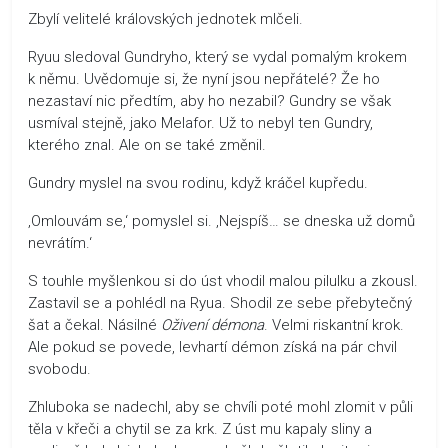
Zbylí velitelé královských jednotek mlčeli.
Ryuu sledoval Gundryho, který se vydal pomalým krokem
k němu. Uvědomuje si, že nyní jsou nepřátelé? Že ho
nezastaví nic předtím, aby ho nezabil? Gundry se však
usmíval stejně, jako Melafor. Už to nebyl ten Gundry,
kterého znal. Ale on se také změnil.
Gundry myslel na svou rodinu, když kráčel kupředu.
‚Omlouvám se,‘ pomyslel si. ‚Nejspíš… se dneska už domů
nevrátím.‘
S touhle myšlenkou si do úst vhodil malou pilulku a zkousl.
Zastavil se a pohlédl na Ryua. Shodil ze sebe přebytečný
šat a čekal. Násilné
Oživení démona
. Velmi riskantní krok.
Ale pokud se povede, levhartí démon získá na pár chvil
svobodu.
Zhluboka se nadechl, aby se chvíli poté mohl zlomit v půli
těla v křeči a chytil se za krk. Z úst mu kapaly sliny a