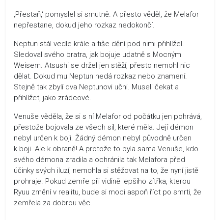
‚Přestaň,‘ pomyslel si smutně. A přesto věděl, že Melafor
nepřestane, dokud jeho rozkaz nedokončí.
Neptun stál vedle krále a tiše dění pod nimi přihlížel.
Sledoval svého bratra, jak bojuje udatně s Mocným
Weisem. Atsushi se držel jen stěží, přesto nemohl nic
dělat. Dokud mu Neptun nedá rozkaz nebo znamení.
Stejně tak zbylí dva Neptunovi učni. Museli čekat a
přihlížet, jako zrádcové.
Venuše věděla, že si s ní Melafor od počátku jen pohrává,
přestože bojovala ze všech sil, které měla. Její démon
nebyl určen k boji. Žádný démon nebyl původně určen
k boji. Ale k obraně! A protože to byla sama Venuše, kdo
svého démona zradila a ochránila tak Melafora před
účinky svých iluzí, nemohla si stěžovat na to, že nyní jistě
prohraje. Pokud zemře při vidině lepšího zítřka, kterou
Ryuu změní v realitu, bude si moci aspoň říct po smrti, že
zemřela za dobrou věc.