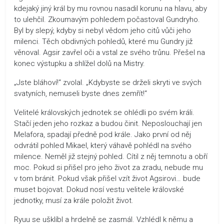
kdejaký jiný král by mu rovnou nasadil korunu na hlavu, aby
to ulehčil. Zkoumavým pohledem počastoval Gundryho.
Byl by slepý, kdyby si nebyl vědom jeho citů vůči jeho
milenci. Těch obdivných pohledů, které mu Gundry již
věnoval. Agsir zavřel oči a vstal ze svého trůnu. Přešel na
konec výstupku a shlížel dolů na Mistry.
„Jste bláhoví!“ zvolal. „Kdybyste se drželi skryti ve svých
svatyních, nemuseli byste dnes zemřít!“
Velitelé královských jednotek se ohlédli po svém králi.
Stačí jeden jeho rozkaz a budou činit. Neposlouchají jen
Melafora, spadají předně pod krále. Jako první od něj
odvrátil pohled Mikael, který váhavě pohlédl na svého
milence. Neměl již stejný pohled. Cítil z něj temnotu a obří
moc. Pokud si přišel pro jeho život za zradu, nebude mu
v tom bránit. Pokud však přišel vzít život Agsirovi… bude
muset bojovat. Dokud nosí vestu velitele královské
jednotky, musí za krále položit život.
Ryuu se ušklíbl a hrdelně se zasmál. Vzhlédl k němu a