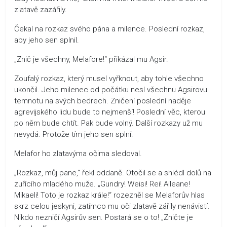
zlatavě zazářily.
Čekal na rozkaz svého pána a milence. Poslední rozkaz,
aby jeho sen splnil.
„Znič je všechny, Melafore!“ přikázal mu Agsir.
Zoufalý rozkaz, který musel vyřknout, aby tohle všechno
ukončil. Jeho milenec od počátku nesl všechnu Agsirovu
temnotu na svých bedrech. Zničení poslední naděje
agrevijského lidu bude to nejmenší! Poslední věc, kterou
po něm bude chtít. Pak bude volný. Další rozkazy už mu
nevydá. Protože tím jeho sen splní.
Melafor ho zlatavýma očima sledoval.
„Rozkaz, můj pane,“ řekl oddaně. Otočil se a shlédl dolů na
zuřícího mladého muže. „Gundry! Weisi! Rei! Aileane!
Mikaeli! Toto je rozkaz krále!“ rozezněl se Melaforův hlas
skrz celou jeskyni, zatímco mu oči zlatavě zářily nenávistí.
Nikdo nezničí Agsirův sen. Postará se o to! „Zničte je