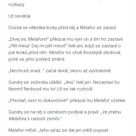
rozkazy.
Už neváhal.
Dostal se několika kroky před něj a Melafor se zarazil.
„Dívej se, Melafore!“ přikázal mu nyní on a tím ho zastavil.
„
Pět minut
. Dej mi pět minut!“ řekl jen, když se zastavil o
pár kroků před ním. Melafor ho chvíli lhostejně sledoval,
poté se jeho pohled změnil.
„Nechceš snad…“ začal divně, skoro až vystrašeně.
Gundry se zeširoka ušklíbl. „
Ano
,“ řekl jen. Nezastaví ho.
Nesmí! Nedovolí mu to! Už se tak rozhodl.
„Přestaň, není to dokončené!“ přikázal mu Melafor vztekle.
Gundry se na něj s úsměvem podíval a pravil: „
Ve jménu
Melafora
s radostí zemřu.“
Melafor mlčel. Jeho výraz se dal jen stěží popsat.