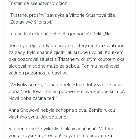
Tristan se šílenstvím v očích.
„Tristane, prosím,“ zavzlykala Viktorie Stuartová tiše.
„Zastav své šílenství.“
Tristan k ní chladně pohlédl a jednoduše řekl: „Ne.“
Jeremy přejel prsty po provaze, který mu svazoval ruce
za zády. Bylo snadné zjistit, jak si ruce uvolnit. Koutkem
oka pozoroval situaci s Tristanem, druhým koutkem oka
sledoval mladého muže za sebou. Ten mu nevěnoval
žádnou pozornost a bavil se.
„Vždycky se říká, že na popelu Staré doby vzejde nová
doba!“ odcitoval Tristan pobaveně slova z jedné knih. „A
Nová doba začíná teď!“
Anna Snowová nebyla schopna slova. Zemře rukou
vlastního syna. Jak potupné.
V jeden okamžik vykřikly tři hlasy současně. Viktorie
zoufale vykřikla: „Přestaň!“ když se Tristanova ruka