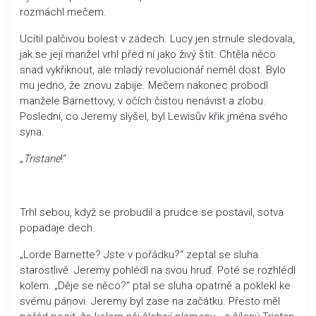
rozmáchl mečem.
Ucítil palčivou bolest v zádech. Lucy jen strnule sledovala,
jak se její manžel vrhl před ní jako živý štít. Chtěla něco
snad vykřiknout, ale mladý revolucionář neměl dost. Bylo
mu jedno, že znovu zabije. Mečem nakonec probodl
manžele Barnettovy, v očích čistou nenávist a zlobu.
Poslední, co Jeremy slyšel, byl Lewisův křik jména svého
syna.
„
Tristane
!“
Trhl sebou, když se probudil a prudce se postavil, sotva
popadaje dech.
„Lorde Barnette? Jste v pořádku?“ zeptal se sluha
starostlivě. Jeremy pohlédl na svou hruď. Poté se rozhlédl
kolem. „Děje se něco?“ ptal se sluha opatrně a poklekl ke
svému pánovi. Jeremy byl zase na začátku. Přesto měl