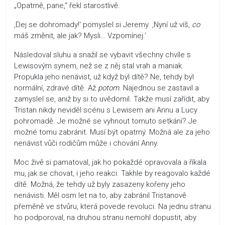
„Opatrně, pane,“ řekl starostlivě.
‚Dej se dohromady!‘ pomyslel si Jeremy. ‚Nyní už víš,
co
máš změnit, ale jak? Mysli… Vzpomínej.‘
Následoval sluhu a snažil se vybavit všechny chvíle s
Lewisovým synem, než se z něj stal vrah a maniak.
Propukla jeho nenávist, už když byl dítě? Ne, tehdy byl
normální, zdravé dítě. Až
potom
. Najednou se zastavil a
zamyslel se, aniž by si to uvědomil. Takže musí zařídit, aby
Tristan nikdy neviděl scénu s Lewisem ani Annu a Lucy
pohromadě. Je možné se vyhnout tomuto setkání? Je
možné tomu zabránit. Musí být opatrný. Možná ale za jeho
nenávist vůči rodičům může i chování Anny.
Moc živě si pamatoval, jak ho pokaždé opravovala a říkala
mu, jak se chovat, i jeho reakci. Takhle by reagovalo každé
dítě. Možná, že tehdy už byly zasazeny kořeny jeho
nenávisti. Měl osm let na to, aby zabránil Tristanově
přeměně ve stvůru, která povede revoluci. Na jednu stranu
ho podporoval, na druhou stranu nemohl dopustit, aby