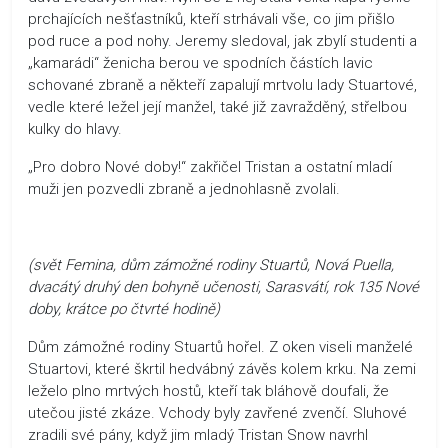
prchajících nešťastníků, kteří strhávali vše, co jim přišlo
pod ruce a pod nohy. Jeremy sledoval, jak zbylí studenti a
„kamarádi“ ženicha berou ve spodních částích lavic
schované zbraně a někteří zapalují mrtvolu lady Stuartové,
vedle které ležel její manžel, také již zavražděný, střelbou
kulky do hlavy.
„Pro dobro Nové doby!“ zakřičel Tristan a ostatní mladí
muži jen pozvedli zbraně a jednohlasně zvolali.
(svět Femina, dům zámožné rodiny Stuartů, Nová Puella,
dvacátý druhý den bohyně učenosti, Sarasvátí, rok 135 Nové
doby, krátce po čtvrté hodině)
Dům zámožné rodiny Stuartů hořel. Z oken viseli manželé
Stuartovi, které škrtil hedvábný závěs kolem krku. Na zemi
leželo plno mrtvých hostů, kteří tak bláhově doufali, že
utečou jisté zkáze. Vchody byly zavřené zvenčí. Sluhové
zradili své pány, když jim mladý Tristan Snow navrhl