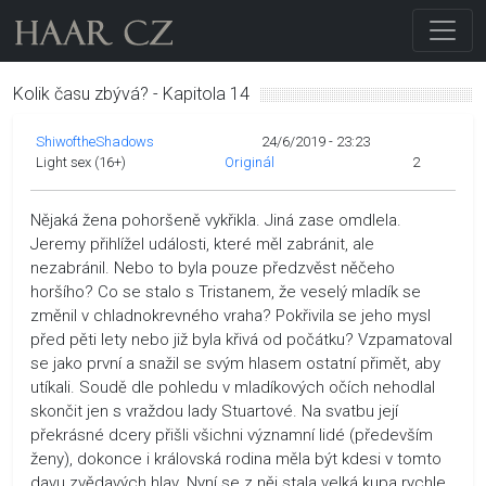
Kolik času zbývá? - Kapitola 14
ShiwoftheShadows
24/6/2019 - 23:23
Light sex (16+)
Originál
2
Nějaká žena pohoršeně vykřikla. Jiná zase omdlela.
Jeremy přihlížel události, které měl zabránit, ale
nezabránil. Nebo to byla pouze předzvěst něčeho
horšího? Co se stalo s Tristanem, že veselý mladík se
změnil v chladnokrevného vraha? Pokřivila se jeho mysl
před pěti lety nebo již byla křivá od počátku? Vzpamatoval
se jako první a snažil se svým hlasem ostatní přimět, aby
utíkali. Soudě dle pohledu v mladíkových očích nehodlal
skončit jen s vraždou lady Stuartové. Na svatbu její
překrásné dcery přišli všichni významní lidé (především
ženy), dokonce i královská rodina měla být kdesi v tomto
davu zvědavých hlav. Nyní se z něj stala velká kupa rychle