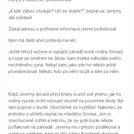
„A kde vůbec studuje? Učí se dobře?“ zeptal se Jeremy
dál zvědavě.
Získal adresu a potřebné informace, které potřeboval.
Nyní má další úhel pohledu na věc.
Ještě téhož večera si vypůjčil (ukradl) koně rodiny Snowů
a rozjel se směrem ke škole, kam matka odhodila svého
nechtěného syna. Nebyl sám, jako stín ho někdo ještě
pronásledoval. Někdo, kdo po něm toužil a šílel po něm.
Když Jeremy dorazil před bránu a určil své jméno, jak ho
vrátný vyzval, mohl vstoupit dovnitř na pozemek školy. Byl
tam poprvé v životě. Obezřetně se rozhlížel. Nakonec se
jednoho z učitelů zeptal na mladého Snowa. Jen si
znechuceně odfrkl a řekl mu, že se jistě bude někde
poflakovat na zahradě. Jeremy mu i přesto poděkoval a
vydal se směrem, kam mužův palec lhostejně ukazoval.