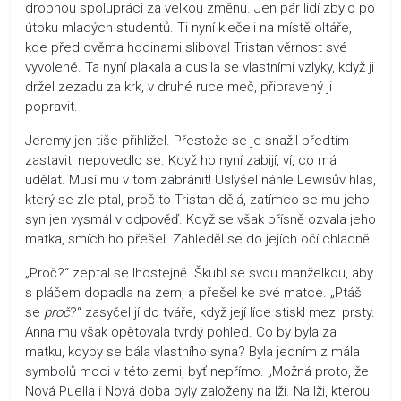
drobnou spolupráci za velkou změnu. Jen pár lidí zbylo po
útoku mladých studentů. Ti nyní klečeli na místě oltáře,
kde před dvěma hodinami sliboval Tristan věrnost své
vyvolené. Ta nyní plakala a dusila se vlastními vzlyky, když ji
držel zezadu za krk, v druhé ruce meč, připravený ji
popravit.
Jeremy jen tiše přihlížel. Přestože se je snažil předtím
zastavit, nepovedlo se. Když ho nyní zabijí, ví, co má
udělat. Musí mu v tom zabránit! Uslyšel náhle Lewisův hlas,
který se zle ptal, proč to Tristan dělá, zatímco se mu jeho
syn jen vysmál v odpověď. Když se však přísně ozvala jeho
matka, smích ho přešel. Zahleděl se do jejích očí chladně.
„Proč?“ zeptal se lhostejně. Škubl se svou manželkou, aby
s pláčem dopadla na zem, a přešel ke své matce. „Ptáš
se
proč
?“ zasyčel jí do tváře, když její líce stiskl mezi prsty.
Anna mu však opětovala tvrdý pohled. Co by byla za
matku, kdyby se bála vlastního syna? Byla jedním z mála
symbolů moci v této zemi, byť nepřímo. „Možná proto, že
Nová Puella i Nová doba byly založeny na lži. Na lži, kterou