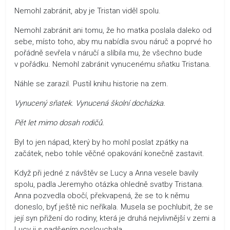
Nemohl zabránit, aby je Tristan viděl spolu.
Nemohl zabránit ani tomu, že ho matka poslala daleko od
sebe, místo toho, aby mu nabídla svou náruč a poprvé ho
pořádně sevřela v náručí a slíbila mu, že všechno bude
v pořádku. Nemohl zabránit vynucenému sňatku Tristana.
Náhle se zarazil. Pustil knihu historie na zem.
Vynucený sňatek. Vynucená školní docházka.
Pět let mimo dosah rodičů.
Byl to jen nápad, který by ho mohl poslat zpátky na
začátek, nebo tohle věčné opakování konečně zastavit.
Když při jedné z návštěv se Lucy a Anna vesele bavily
spolu, padla Jeremyho otázka ohledně svatby Tristana.
Anna pozvedla obočí, překvapená, že se to k němu
doneslo, byť ještě nic neříkala. Musela se pochlubit, že se
její syn přižení do rodiny, která je druhá nejvlivnější v zemi a
Lucy ji s nadšením poslouchala.