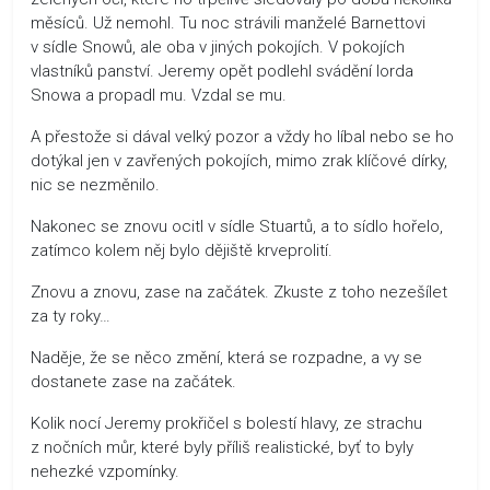
měsíců. Už nemohl. Tu noc strávili manželé Barnettovi
v sídle Snowů, ale oba v jiných pokojích. V pokojích
vlastníků panství. Jeremy opět podlehl svádění lorda
Snowa a propadl mu. Vzdal se mu.
A přestože si dával velký pozor a vždy ho líbal nebo se ho
dotýkal jen v zavřených pokojích, mimo zrak klíčové dírky,
nic se nezměnilo.
Nakonec se znovu ocitl v sídle Stuartů, a to sídlo hořelo,
zatímco kolem něj bylo dějiště krveprolití.
Znovu a znovu, zase na začátek. Zkuste z toho nezešílet
za ty roky…
Naděje, že se něco změní, která se rozpadne, a vy se
dostanete zase na začátek.
Kolik nocí Jeremy prokřičel s bolestí hlavy, ze strachu
z nočních můr, které byly příliš realistické, byť to byly
nehezké vzpomínky.