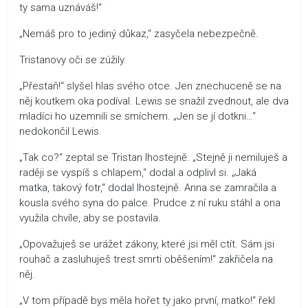
ty sama uznáváš!“
„Nemáš pro to jediný důkaz,“ zasyčela nebezpečně.
Tristanovy oči se zúžily.
„Přestaň!“ slyšel hlas svého otce. Jen znechuceně se na
něj koutkem oka podíval. Lewis se snažil zvednout, ale dva
mladíci ho uzemnili se smíchem. „Jen se jí dotkni…“
nedokončil Lewis.
„Tak co?“ zeptal se Tristan lhostejně. „Stejně ji nemiluješ a
raději se vyspíš s chlapem,“ dodal a odplivl si. „Jaká
matka, takový fotr,“ dodal lhostejně. Anna se zamračila a
kousla svého syna do palce. Prudce z ní ruku stáhl a ona
využila chvíle, aby se postavila.
„Opovažuješ se urážet zákony, které jsi měl ctít. Sám jsi
rouhač a zasluhuješ trest smrti oběšením!“ zakřičela na
něj.
„V tom případě bys měla hořet ty jako první, matko!“ řekl