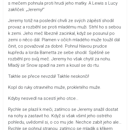
s mečem pohnula proti hrudi jeho matky. A Lewis s Lucy
zakřičeli: „Jeremy!“
Jeremy totiž na poslední chvíli ze svých zápěstí shodil
provaz a rozběhl se proti mladému muži. Strhl ho s sebou
k zemi. Jeho meč líbezně zacinkal, když se posunul po
zemi o něco dál. Plamen v očích mladého muže toužil dál
činit, co považoval za dobré. Pohnul hlavou prudce
kupředu a lorda Barnetta ze sebe shodil. Spěšně se
rozběhl pro svůj meč. Jeremy ho však chytil za nohu.
Mladý sir Snow spadl na zem a kousl se do rtu.
Takhle se přece nevzdá! Takhle neskončí!
Kopl do ruky otravného muže, prokletého muže.
Kdyby nesvedl na scestí jeho otce…
Rychle se plazil k meči, zatímco se Jeremy snažil dostat
na nohy a zastavit ho. Když si však všiml jeho ostrého
pohledu, uvědomil si, o co mu jde. Nechce zabít jeho ale…
Rychle se pohnul stranou, zatímco se mladík s křikem