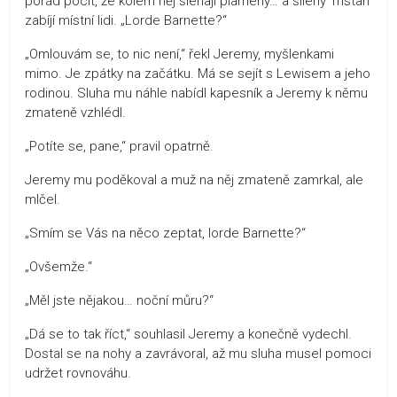
pořád pocit, že kolem něj šlehají plameny… a šílený Tristan
zabíjí místní lidi. „Lorde Barnette?“
„Omlouvám se, to nic není,“ řekl Jeremy, myšlenkami
mimo. Je zpátky na začátku. Má se sejít s Lewisem a jeho
rodinou. Sluha mu náhle nabídl kapesník a Jeremy k němu
zmateně vzhlédl.
„Potíte se, pane,“ pravil opatrně.
Jeremy mu poděkoval a muž na něj zmateně zamrkal, ale
mlčel.
„Smím se Vás na něco zeptat, lorde Barnette?“
„Ovšemže.“
„Měl jste nějakou… noční můru?“
„Dá se to tak říct,“ souhlasil Jeremy a konečně vydechl.
Dostal se na nohy a zavrávoral, až mu sluha musel pomoci
udržet rovnováhu.