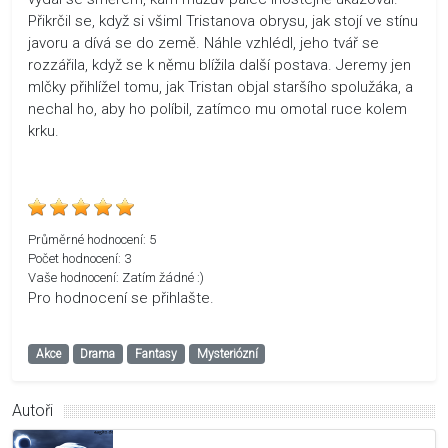
Přikrčil se, když si všiml Tristanova obrysu, jak stojí ve stínu
javoru a dívá se do země. Náhle vzhlédl, jeho tvář se
rozzářila, když se k němu blížila další postava. Jeremy jen
mlčky přihlížel tomu, jak Tristan objal staršího spolužáka, a
nechal ho, aby ho políbil, zatímco mu omotal ruce kolem
krku.
Průměrné hodnocení:
5
Počet hodnocení:
3
Vaše hodnocení:
Zatím žádné :)
Pro hodnocení se přihlašte.
Akce
Drama
Fantasy
Mysteriózní
Autoři