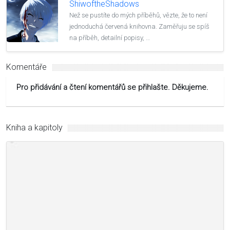
ShiwoftheShadows
Než se pustíte do mých příběhů, vězte, že to není
jednoduchá červená knihovna. Zaměřuju se spíš
na příběh, detailní popisy, …
Komentáře
Pro přidávání a čtení komentářů se přihlašte. Děkujeme.
Kniha a kapitoly