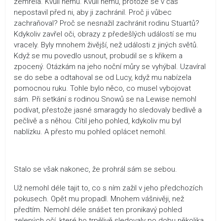
zemřela. Kvůli němu. Kvůli němu, protože se v čas
nepostavil před ni, aby ji zachránil. Proč ji vůbec
zachraňoval? Proč se nesnažil zachránit rodinu Stuartů?
Kdykoliv zavřel oči, obrazy z předešlých událostí se mu
vracely. Byly mnohem živější, než události z jiných světů.
Když se mu povedlo usnout, probudil se s křikem a
zpocený. Otázkám na jeho noční můry se vyhýbal. Uzavíral
se do sebe a odtahoval se od Lucy, když mu nabízela
pomocnou ruku. Tohle bylo něco, co musel vybojovat
sám. Při setkání s rodinou Snowů se na Lewise nemohl
podívat, přestože jasné smaragdy ho sledovaly bedlivě a
pečlivě a s něhou. Cítil jeho pohled, kdykoliv mu byl
nablízku. A přesto mu pohled oplácet nemohl.
Stalo se však nakonec, že prohrál sám se sebou.
Už nemohl déle tajit to, co s ním zažil v jeho předchozích
pokusech. Opět mu propadl. Mnohem vášnivěji, než
předtím. Nemohl déle snášet ten pronikavý pohled
zelených očí, které ho trpělivě sledovaly po dobu několika