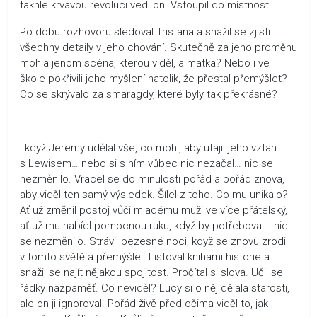
takhle krvavou revoluci vedl on. Vstoupil do místnosti.
Po dobu rozhovoru sledoval Tristana a snažil se zjistit
všechny detaily v jeho chování. Skutečně za jeho proměnu
mohla jenom scéna, kterou viděl, a matka? Nebo i ve
škole pokřivili jeho myšlení natolik, že přestal přemýšlet?
Co se skrývalo za smaragdy, které byly tak překrásné?
I když Jeremy udělal vše, co mohl, aby utajil jeho vztah
s Lewisem… nebo si s ním vůbec nic nezačal… nic se
nezměnilo. Vracel se do minulosti pořád a pořád znova,
aby viděl ten samý výsledek. Šílel z toho. Co mu unikalo?
Ať už změnil postoj vůči mladému muži ve více přátelský,
ať už mu nabídl pomocnou ruku, když by potřeboval… nic
se nezměnilo. Strávil bezesné noci, když se znovu zrodil
v tomto světě a přemýšlel. Listoval knihami historie a
snažil se najít nějakou spojitost. Pročítal si slova. Učil se
řádky nazpaměť. Co neviděl? Lucy si o něj dělala starosti,
ale on ji ignoroval. Pořád živě před očima viděl to, jak