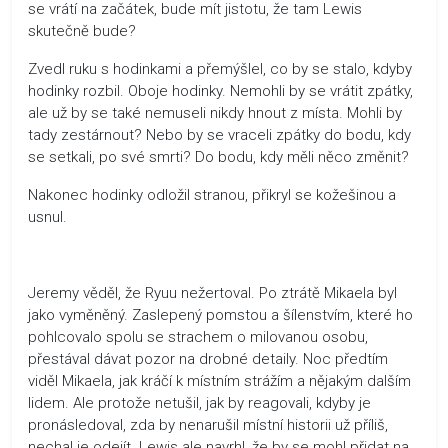
se vrátí na začátek, bude mít jistotu, že tam Lewis
skutečně bude?
Zvedl ruku s hodinkami a přemýšlel, co by se stalo, kdyby
hodinky rozbil. Oboje hodinky. Nemohli by se vrátit zpátky,
ale už by se také nemuseli nikdy hnout z místa. Mohli by
tady zestárnout? Nebo by se vraceli zpátky do bodu, kdy
se setkali, po své smrti? Do bodu, kdy měli něco změnit?
Nakonec hodinky odložil stranou, přikryl se kožešinou a
usnul.
Jeremy věděl, že Ryuu nežertoval. Po ztrátě Mikaela byl
jako vyměněný. Zaslepený pomstou a šílenstvím, které ho
pohlcovalo spolu se strachem o milovanou osobu,
přestával dávat pozor na drobné detaily. Noc předtím
viděl Mikaela, jak kráčí k místním strážím a nějakým dalším
lidem. Ale protože netušil, jak by reagovali, kdyby je
pronásledoval, zda by nenarušil místní historii už příliš,
nechal je odejít. Lewis ale navrhl, že by se mohl přidat na