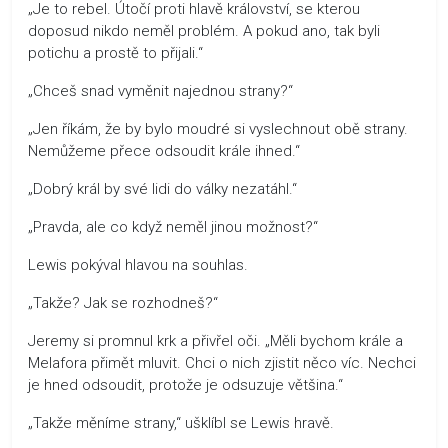
„Je to rebel. Útočí proti hlavě království, se kterou
doposud nikdo neměl problém. A pokud ano, tak byli
potichu a prostě to přijali.“
„Chceš snad vyměnit najednou strany?“
„Jen říkám, že by bylo moudré si vyslechnout obě strany.
Nemůžeme přece odsoudit krále ihned.“
„Dobrý král by své lidi do války nezatáhl.“
„Pravda, ale co když neměl jinou možnost?“
Lewis pokýval hlavou na souhlas.
„Takže? Jak se rozhodneš?“
Jeremy si promnul krk a přivřel oči. „Měli bychom krále a
Melafora přimět mluvit. Chci o nich zjistit něco víc. Nechci
je hned odsoudit, protože je odsuzuje většina.“
„Takže měníme strany,“ ušklíbl se Lewis hravě.