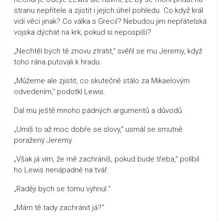
stranu nepřítele a zjistit i jejich úhel pohledu. Co když král
vidí věci jinak? Co válka s Grecií? Nebudou jim nepřátelská
vojska dýchat na krk, pokud si nepospíší?
„Nechtěl bych tě znovu ztratit,“ svěřil se mu Jeremy, když
toho rána putovali k hradu.
„Můžeme ale zjistit, co skutečně stálo za Mikaelovým
odvedením,“ podotkl Lewis.
Dal mu ještě mnoho pádných argumentů a důvodů.
„Umíš to až moc dobře se slovy,“ usmál se smutně
poražený Jeremy.
„Však já vím, že mě zachráníš, pokud bude třeba,“ políbil
ho Lewis nenápadně na tvář.
„Raději bych se tomu vyhnul.“
„Mám tě tady zachránit já?“