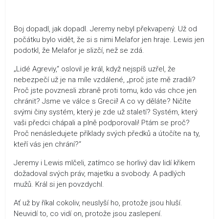
Boj dopadl, jak dopadl. Jeremy nebyl překvapený. Už od
počátku bylo vidět, že si s nimi Melafor jen hraje. Lewis jen
podotkl, že Melafor je slizčí, než se zdá.
„Lidé Agreviy,“ oslovil je král, když nejspíš uzřel, že
nebezpečí už je na míle vzdálené, „proč jste mě zradili?
Proč jste povznesli zbraně proti tomu, kdo vás chce jen
chránit? Jsme ve válce s Grecií! A co vy děláte? Ničíte
svými činy systém, který je zde už staletí? Systém, který
vaši předci chápali a plně podporovali! Ptám se proč?
Proč nenásledujete příklady svých předků a útočíte na ty,
kteří vás jen chrání?“
Jeremy i Lewis mlčeli, zatímco se horlivý dav lidí křikem
dožadoval svých práv, majetku a svobody. A padlých
mužů. Král si jen povzdychl.
Ať už by říkal cokoliv, neuslyší ho, protože jsou hluší.
Neuvidí to, co vidí on, protože jsou zaslepení.