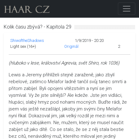
Kolik času zbývá? - Kapitola 29
ShiwoftheShadows
1/9/2019 - 20:20
Light sex (16+)
Originál
2
(hluboko v lese, království Agrevia, svět Shiro, rok 1036)
Lewis a Jeremy přihlíželi stejně zaraženě, jako zbylí
rebelové, zatímco Melafor ladně tančil svůj tanec smrti a
přitom zabíjel. Byli opojeni vítězstvím a nyní se jim
vysmíval. Vy že jste silnější? Ale kdeže. Jste jen vidláci,
hlupáci, slabý hmyz pod nohami mocných. Buďte rádi, že
jsem vás ještě nezašlápl, jakoby jim svými činy Melafor
nyní říkal. Dokazoval jim, jak velký rozdíl je mezi nimi a
cvičeným zabijákem. Ne, mužem, který se musel naučit
zabíjet už jako dítě. Co se stalo, že se z něj stala bestie
bez citů, nenáviděný muž, kterého miloval jen jediný