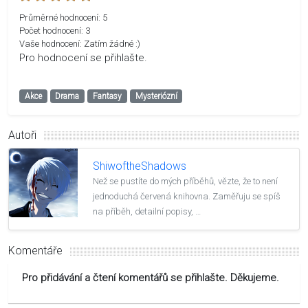
Průměrné hodnocení:
5
Počet hodnocení:
3
Vaše hodnocení:
Zatím žádné :)
Pro hodnocení se přihlašte.
Akce
Drama
Fantasy
Mysteriózní
Autoři
ShiwoftheShadows
Než se pustíte do mých příběhů, vězte, že to není
jednoduchá červená knihovna. Zaměřuju se spíš
na příběh, detailní popisy, …
Komentáře
Pro přidávání a čtení komentářů se přihlašte. Děkujeme.