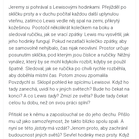
Jeremy si pohrával s Lewisovými hodinkami. Přejížděl po
sklíčku prsty a v duchu počítal každou další uplynulou
vteřinu, zatímco Lewis vedle něj spal na zemi, přikrytý
kožešinou. Pootočil několikrát kolečkem na boku a
sledoval ručičku, jak se vrací zpátky. Lewis mu vysvětlil, jak
jeho hodinky fungují. Pokud nezatlačí kolečko zpátky, aby
se samovolně nehýbalo, čas nijak neovlivní. Prostor určuje
posunutím sklíčka, pod kterým jsou číslice a ručičky. Něžný
vynález, který by se mohl kdykoliv rozbít, kdyby se použil
špatně. Sledoval, jak se ručička po chvíli rychle rozběhla,
aby doběhla místní čas. Potom znovu zpomalila.
Povzdychl si. Sklopil pohled ke spícímu Lewisovi. Když ho
tady zanechá, uvidí ho v jiných světech? Bude ho čekat na
konci? A co Lewis
tady
? Zmizí ze světa? Bude tady čekat
celou tu dobu, než on svou práci splní?
Přitiskl se k němu a zaposlouchal se do jeho dechu. Přišlo
mu už jako samozřejmost, že takto blízko spolu spali. A
nyní se této
jistoty
má vzdát? Jenom proto, aby zachránil
budoucnost jiných světů? Sevřel hodinky mezi prsty. Když