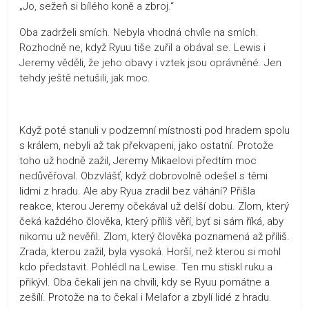
„Jo, sežeň si bílého koně a zbroj.“
Oba zadrželi smích. Nebyla vhodná chvíle na smích.
Rozhodně ne, když Ryuu tiše zuřil a obával se. Lewis i
Jeremy věděli, že jeho obavy i vztek jsou oprávněné. Jen
tehdy ještě netušili, jak moc.
Když poté stanuli v podzemní místnosti pod hradem spolu
s králem, nebyli až tak překvapeni, jako ostatní. Protože
toho už hodně zažil, Jeremy Mikaelovi předtím moc
nedůvěřoval. Obzvlášť, když dobrovolně odešel s těmi
lidmi z hradu. Ale aby Ryua zradil bez váhání? Přišla
reakce, kterou Jeremy očekával už delší dobu. Zlom, který
čeká každého člověka, který příliš věří, byť si sám říká, aby
nikomu už nevěřil. Zlom, který člověka poznamená až příliš.
Zrada, kterou zažil, byla vysoká. Horší, než kterou si mohl
kdo představit. Pohlédl na Lewise. Ten mu stiskl ruku a
přikývl. Oba čekali jen na chvíli, kdy se Ryuu pomátne a
zešílí. Protože na to čekal i Melafor a zbylí lidé z hradu.