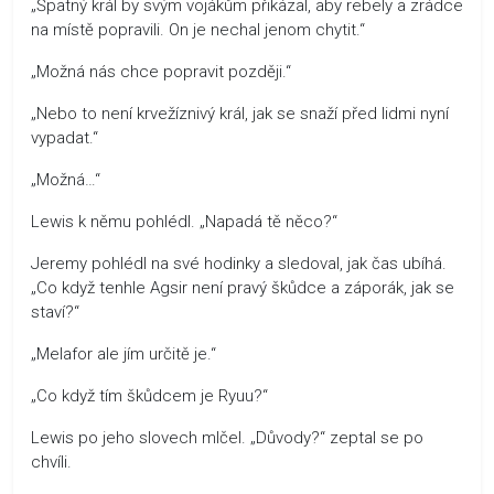
„Špatný král by svým vojákům přikázal, aby rebely a zrádce
na místě popravili. On je nechal jenom chytit.“
„Možná nás chce popravit později.“
„Nebo to není krvežíznivý král, jak se snaží před lidmi nyní
vypadat.“
„Možná…“
Lewis k němu pohlédl. „Napadá tě něco?“
Jeremy pohlédl na své hodinky a sledoval, jak čas ubíhá.
„Co když tenhle Agsir není pravý škůdce a záporák, jak se
staví?“
„Melafor ale jím určitě je.“
„Co když tím škůdcem je Ryuu?“
Lewis po jeho slovech mlčel. „Důvody?“ zeptal se po
chvíli.