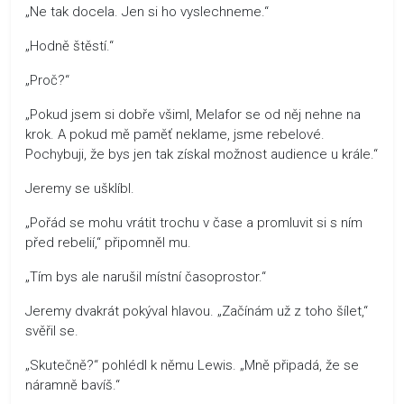
„Ne tak docela. Jen si ho vyslechneme.“
„Hodně štěstí.“
„Proč?“
„Pokud jsem si dobře všiml, Melafor se od něj nehne na
krok. A pokud mě paměť neklame, jsme rebelové.
Pochybuji, že bys jen tak získal možnost audience u krále.“
Jeremy se ušklíbl.
„Pořád se mohu vrátit trochu v čase a promluvit si s ním
před rebelií,“ připomněl mu.
„Tím bys ale narušil místní časoprostor.“
Jeremy dvakrát pokýval hlavou. „Začínám už z toho šílet,“
svěřil se.
„Skutečně?“ pohlédl k němu Lewis. „Mně připadá, že se
náramně bavíš.“