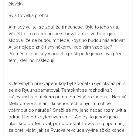
člověk?
Byla to velká prohra.
A mladý velitel se zdál, že ji neunese. Byla to jeho vina.
Věděl to. To on jim přece sliboval vítězství. To on jim
sliboval, že se budou mít lépe, když ho budou následovat.
A jak nejlépe zničit sny někomu, kdo vám vzdoruje?
Přeměňte jeho sny v popel a pošlapejte jeho slova před
těmi, kteří ho následují.
K Jeremyho překvapení, kdy byl zpočátku cynický až příliš,
se ale Ryuu vzpamatoval. Tentokrát se rozhodl vzít
královský hrad útokem přímo. Směšné rozhodnutí. Nestačí
Melaforovi v síle ani zkušenostech a nyní mu chce
vběhnout do náruče? Snažil se mu jeho nápad rozmluvit a
odradit ho od zbytečných smrtí. Ale byl to jenom jeho
hlas, kdo protestoval, proto přestal. Lewis mu připomněl,
že chtěl vidět, jak se Ryuova revoluce vyvine až do konce.