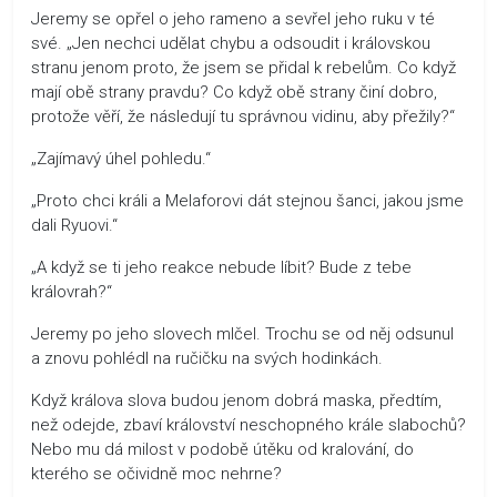
Jeremy se opřel o jeho rameno a sevřel jeho ruku v té
své. „Jen nechci udělat chybu a odsoudit i královskou
stranu jenom proto, že jsem se přidal k rebelům. Co když
mají obě strany pravdu? Co když obě strany činí dobro,
protože věří, že následují tu správnou vidinu, aby přežily?“
„Zajímavý úhel pohledu.“
„Proto chci králi a Melaforovi dát stejnou šanci, jakou jsme
dali Ryuovi.“
„A když se ti jeho reakce nebude líbit? Bude z tebe
královrah?“
Jeremy po jeho slovech mlčel. Trochu se od něj odsunul
a znovu pohlédl na ručičku na svých hodinkách.
Když králova slova budou jenom dobrá maska, předtím,
než odejde, zbaví království neschopného krále slabochů?
Nebo mu dá milost v podobě útěku od kralování, do
kterého se očividně moc nehrne?