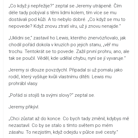
„Co když ji nepřežije?“ zeptal se Jeremy utrápeně. Čím
déle tady pobýval s těmi lidmi kolem, tím více se mu
dostávali pod kůži. A to nebylo dobré. „Co když se mu to
nepovede? Když znovu ztratí víru, už ji znovu nenajde.“
„Uklidni se,“ zastavil ho Lewis, kterého znervózňovalo, jak
chodil pořád dokola v kruzích po jejich stanu, „věř mu
trochu. Tentokrát se to povede. Zažil první prohru, ano, ale
tak se poučil. Věděl, kde udělal chybu, nyní se jí vyvaruje.“
Jeremy si dlouze povzdychl. Připadal si už pomalu jako
rodič, který vyšiluje kvůli vlastnímu dítěti. Lewis mu
prohrábl vlasy.
„Pořád si stojíš ta svými slovy?“ zeptal se.
Jeremy přikývl.
„Chci zůstat až do konce. Co bych tady změnil, kdybys mě
nezastavil. Co by se stalo s tímto světem po mém
zásahu. To nezjistím, když odejdu v půlce své cesty.“