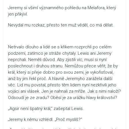
Jeremy si všiml významného pohledu na Melafora, který
jen přikývl.
Nevydal mu rozkaz, přesto ten muž věděl, co má dělat.
Netrvalo dlouho a lidé se s křikem rozprchli po celém
podzemí, zatímco je stráže chytaly. Lewis ani Jeremy
neprchali. Neměli důvod. Aby zjistili víc, musí si nyní
poslechnout i druhou stranu. Nemůžou přece věřit, že by
král, který si přeje dobro pro svou zemi, je vykořisťoval,
aniž by jim řekl proč. A hlavně Jeremyho zarážela další
věc. Lid mu povstal, přesto těm lidem nyní nezkřivili jeho
vojáci ani vlásek. Jen je nahnali za mříže. Jak s nimi naloží?
Odsoudí je ze zradu? Oběsí je za urážku hlavy království?
„Agsir není špatný král,“ zašeptal Lewis.
Jeremy k němu vzhlédl. „Proč myslíš?“