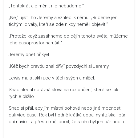
„Tentokrát ale měnit nic nebudeme.“
„Ne,“ ujistil ho Jeremy a vzhlédl k němu. „Budeme jen
tichými diváky, kteří se zde nikdy neměli objevit.“
„Protože když zasáhneme do dějin tohoto světa, můžeme
jeho časoprostor narušit.“
Jeremy opět přikývl.
„Kéž bych pravdu znal dřív,“ povzdychl si Jeremy.
Lewis mu stiskl ruce v těch svých a mlčel.
Snad hledal správná slova na rozloučení, které se tak
rychle blížilo.
Snad si přál, aby jim místní bohové nebo jiné mocnosti
dali více času. Rok byl hodně krátká doba, nyní získali pár
dní navíc… a přesto měl pocit, že s ním byl jen pár hodin.