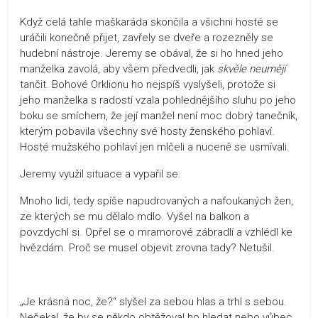
Když celá tahle maškaráda skončila a všichni hosté se
uráčili konečně přijet, zavřely se dveře a rozezněly se
hudební nástroje. Jeremy se obával, že si ho hned jeho
manželka zavolá, aby všem předvedli, jak
skvěle neumějí
tančit. Bohové Orklionu ho nejspíš vyslyšeli, protože si
jeho manželka s radostí vzala pohlednějšího sluhu po jeho
boku se smíchem, že její manžel není moc dobrý tanečník,
kterým pobavila všechny své hosty ženského pohlaví.
Hosté mužského pohlaví jen mlčeli a nuceně se usmívali.
Jeremy využil situace a vypařil se.
Mnoho lidí, tedy spíše napudrovaných a nafoukaných žen,
ze kterých se mu dělalo mdlo. Vyšel na balkon a
povzdychl si. Opřel se o mramorové zábradlí a vzhlédl ke
hvězdám. Proč se musel objevit zrovna tady? Netušil.
„Je krásná noc, že?“ slyšel za sebou hlas a trhl s sebou.
Nečekal, že by se někdo obtěžoval ho hledat nebo vůbec