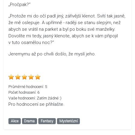
„Pročpak?“
„Protože mi do očí padl jiný, zářivější klenot. Svítí tak jasně,
že mě oslepuje. A upřímně - raději se stanu slepým, než
abych se vrátil na parket a byl po boku své manželky.
Dovolíte mi tedy, jasný klenote, abych se k vám připojil
v tuto osamělou noc?“
Jeremymu až po chvíli došlo, že myslí jeho.
Průměrné hodnocení:
5
Počet hodnocení:
6
Vaše hodnocení:
Zatím žádné :)
Pro hodnocení se přihlašte.
Akce
Drama
Fantasy
Mysteriózní