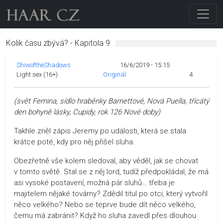
Kolik času zbývá? - Kapitola 9
ShiwoftheShadows
16/6/2019 - 15:15
Light sex (16+)
Originál
4
(svět Femina, sídlo hraběnky Barnettové, Nová Puella, třicátý
den bohyně lásky, Cupidy, rok 126 Nové doby)
Takhle zněl zápis Jeremy po události, která se stala
krátce poté, kdy pro něj přišel sluha.
Obezřetně vše kolem sledoval, aby věděl, jak se chovat
v tomto světě. Stal se z něj lord, tudíž předpokládal, že má
asi vysoké postavení, možná pár sluhů… třeba je
majitelem nějaké továrny? Zdědil titul po otci, který vytvořil
něco velkého? Nebo se teprve bude dít něco velkého,
čemu má zabránit? Když ho sluha zavedl přes dlouhou