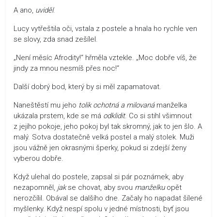
A ano,
uviděl
.
Lucy vytřeštila oči, vstala z postele a hnala ho rychle ven
se slovy, zda snad zešílel.
„Není měsíc Afrodity!“ hřměla vztekle. „Moc dobře víš, že
jindy za mnou nesmíš přes noc!“
Další dobrý bod, který by si měl zapamatovat.
Naneštěstí mu jeho
tolik ochotná a milovaná
manželka
ukázala prstem, kde se má
odklidit
. Co si stihl všimnout
z jejího pokoje, jeho pokoj byl tak skromný, jak to jen šlo. A
malý. Sotva dostatečně velká postel a malý stolek. Muži
jsou vážně jen okrasnými šperky, pokud si zdejší ženy
vyberou dobře.
Když ulehal do postele, zapsal si pár poznámek, aby
nezapomněl,
jak
se chovat, aby svou
manželku
opět
nerozčílil. Obával se dalšího dne. Začaly ho napadat šílené
myšlenky. Když nespí spolu v jedné místnosti, byť jsou