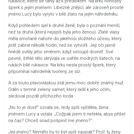
rukavice, které se táhly až k předloktím. Na krku honosný
šperk s jejím jménem. Líbezně znějící, ale zároveň prosté
jméno Lucy bylo vyryto v bílé zlato na jejím náhrdelníku.
Když pohledem sjel k druhé ženě, byla o poznání menší,
než ta druhá (která nejspíš byla jeho ženou). Zlaté vlasy
měla smotané nahoře do jakéhosi složitého účesu, který
jistě zabral několik hodin, než se vytvořil. Její oči jasně
hnědě svítily jeho směrem, když vstoupil dovnitř. Své
pevné, štíhlé tělo skrývala ve světle modrých šatech, na
rukách bílé rukavice. Na krku nesla prostý šperk, který
připomínal náhrdelník tvořený ze slz.
A za touto plavovláskou stál jemu moc dobře známý muž.
Oděn v temně zelený samet, který ladil k jeho očím,
sledoval pozdě příchozího lorda.
„No to je dost!“ ozvala se, tedy spíš vyštěkla, žena
jménem Lucy a vstala. „Cožpak jsem ti neřekla, abys přišel
na čas? Chceš snad pošpinit mé jméno?“
Její jméno? Nemělo by to být spíš naopak? Proč ty ženy