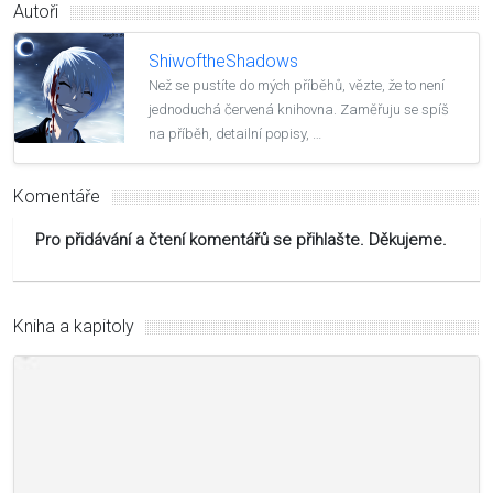
Autoři
ShiwoftheShadows
Než se pustíte do mých příběhů, vězte, že to není
jednoduchá červená knihovna. Zaměřuju se spíš
na příběh, detailní popisy, …
Komentáře
Pro přidávání a čtení komentářů se přihlašte. Děkujeme.
Kniha a kapitoly