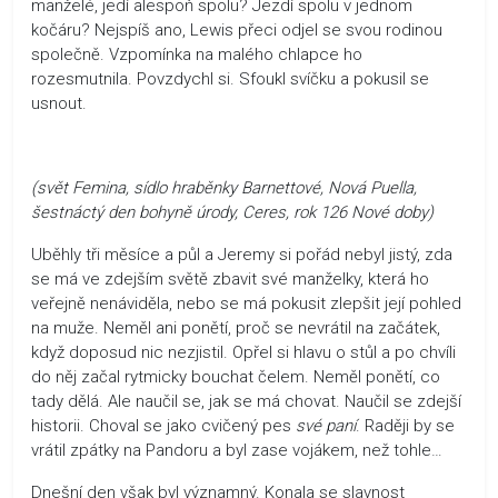
manželé, jedí alespoň spolu? Jezdí spolu v jednom
kočáru? Nejspíš ano, Lewis přeci odjel se svou rodinou
společně. Vzpomínka na malého chlapce ho
rozesmutnila. Povzdychl si. Sfoukl svíčku a pokusil se
usnout.
(svět Femina, sídlo hraběnky Barnettové, Nová Puella,
šestnáctý den bohyně úrody, Ceres, rok 126 Nové doby)
Uběhly tři měsíce a půl a Jeremy si pořád nebyl jistý, zda
se má ve zdejším světě zbavit své manželky, která ho
veřejně nenáviděla, nebo se má pokusit zlepšit její pohled
na muže. Neměl ani ponětí, proč se nevrátil na začátek,
když doposud nic nezjistil. Opřel si hlavu o stůl a po chvíli
do něj začal rytmicky bouchat čelem. Neměl ponětí, co
tady dělá. Ale naučil se, jak se má chovat. Naučil se zdejší
historii. Choval se jako cvičený pes
své paní
. Raději by se
vrátil zpátky na Pandoru a byl zase vojákem, než tohle…
Dnešní den však byl významný. Konala se slavnost