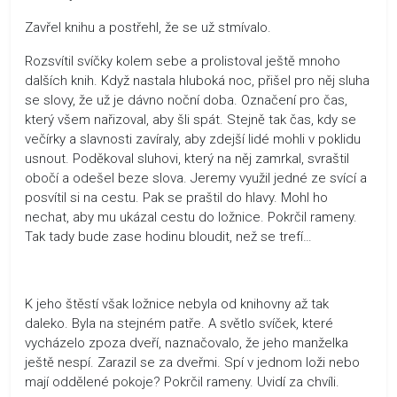
Zavřel knihu a postřehl, že se už stmívalo.
Rozsvítil svíčky kolem sebe a prolistoval ještě mnoho
dalších knih. Když nastala hluboká noc, přišel pro něj sluha
se slovy, že už je dávno noční doba. Označení pro čas,
který všem nařizoval, aby šli spát. Stejně tak čas, kdy se
večírky a slavnosti zavíraly, aby zdejší lidé mohli v poklidu
usnout. Poděkoval sluhovi, který na něj zamrkal, svraštil
obočí a odešel beze slova. Jeremy využil jedné ze svící a
posvítil si na cestu. Pak se praštil do hlavy. Mohl ho
nechat, aby mu ukázal cestu do ložnice. Pokrčil rameny.
Tak tady bude zase hodinu bloudit, než se trefí…
K jeho štěstí však ložnice nebyla od knihovny až tak
daleko. Byla na stejném patře. A světlo svíček, které
vycházelo zpoza dveří, naznačovalo, že jeho manželka
ještě nespí. Zarazil se za dveřmi. Spí v jednom loži nebo
mají oddělené pokoje? Pokrčil rameny. Uvidí za chvíli.