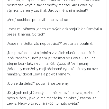
postrádat, když je tak nemožný manžel. Ale Lewis byl
výjimka. Jeremy zaváhal. Jak by měl s ním jednat?
„Ano,“ souhlasil po chvíli a narovnal se.
Lewis mu věnoval jeden ze svých odzbrojujících úsměvů a
přešel k němu. Co teď?
„Vaše manželka vás nepostrádá?“ zeptal se opatrně.
„Ne, právě se baví s jedním z vašich sluhů. Jsou určitě
lepší tanečníci, než jsem já,“ zasmál se Lewis. Jsou na
stejné lodi - taky neumí tančit.
Výborně
! Není jediný!
„Všechny manželky mají přehnaně vysoké nároky na své
manžely,“ dodal Lewis a pokrčil rameny.
„Co se dá dělat?“ pousmál se Jeremy.
„Kdybych nebyl ženatý a neměl zdravého syna, rozhodně
bych si ženu, jako je má manželka, nevybral,“ zasmál se
Lewis. Nebylo to rouhání vůči tomuto světu?