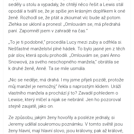
seděly u stolu a vypadaly, že chtějí něco řešit a Lewis stál
opodál a tvářil se, že je spíše jen krásným doplňkem k oné
ženě. Rozhodl se, že ptát a zkoumat víc bude až potom.
Zlehka se uklonil a pronesl: „Omlouvám se, má předrahá
paní. Zapomněl jsem v zahradě na čas.“
„To je ti podobné,“ procedila Lucy mezi zuby a odfrkla si.
Nešťastné manželství plné hádek. To bylo jasné jen z těch
pár slov, která spolu prohodili. „Omlouvám se, paní Anno
Snowová, za svého neschopného manžela,“ obrátila se
k druhé ženě, Anně. Ta se mile usmála.
„Nic se neděje, má drahá. I my jsme přijeli pozdě, protože
můj manžel je nemožný,“ řekla s naprostým klidem. Uráží
vlastního manžela a prochází jí to? Zavadil pohledem o
Lewise, který mlčel a nijak se nebránil. Jen ho pozoroval
stejně zaujatě, jako on.
Ze způsobu, jakým ženy hovořily a posléze jednaly, si
Jeremy udělal soukromou poznámku. V tomto světě jsou
ženy hlavní, mají hlavní slovo, jsou královny, pak až králové,