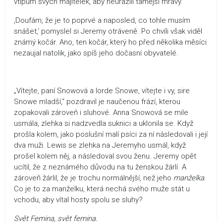
vtipům svých majitelek, aby neurazili tamější mravy.
‚Doufám, že je to poprvé a naposled, co tohle musím
snášet,‘ pomyslel si Jeremy otráveně. Po chvíli však viděl
známý kočár. Ano, ten kočár, který ho před několika měsíci
nezaujal natolik, jako spíš jeho dočasní obyvatelé.
„Vítejte, paní Snowová a lorde Snowe, vítejte i vy, sire
Snowe mladší,“ pozdravil je naučenou frází, kterou
zopakovali zároveň i sluhové. Anna Snowová se mile
usmála, zlehka si nadzvedla suknici a uklonila se. Když
prošla kolem, jako poslušní malí psíci za ní následovali i její
dva muži. Lewis se zlehka na Jeremyho usmál, když
prošel kolem něj, a následoval svou ženu. Jeremy opět
ucítil, že z neznámého důvodu na tu ženskou žárlí. A
zároveň žárlil, že je trochu normálnější, než jeho
manželka
.
Co je to za manželku, která nechá svého muže stát u
vchodu, aby vítal hosty spolu se sluhy?
Svět Femina, svět femina.