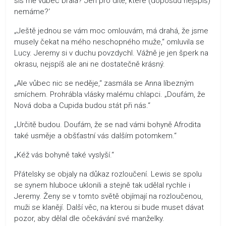
sis mě vůbec brala? Jen pro dítě, které (doposud nejspíš)
nemáme?‘
„Ještě jednou se vám moc omlouvám, má drahá, že jsme
musely čekat na mého neschopného muže,“ omluvila se
Lucy. Jeremy si v duchu povzdychl. Vážně je jen šperk na
okrasu, nejspíš ale ani ne dostatečně krásný.
„Ale vůbec nic se neděje,“ zasmála se Anna líbezným
smíchem. Prohrábla vlásky malému chlapci. „Doufám, že
Nová doba a Cupida budou stát při nás.“
„Určitě budou. Doufám, že se nad vámi bohyně Afrodita
také usměje a obšťastní vás dalším potomkem.“
„Kéž vás bohyně také vyslyší.“
Přátelsky se objaly na důkaz rozloučení. Lewis se spolu
se synem hluboce uklonili a stejně tak udělal rychle i
Jeremy. Ženy se v tomto světě objímají na rozloučenou,
muži se klanějí. Další věc, na kterou si bude muset dávat
pozor, aby dělal dle očekávání své manželky.