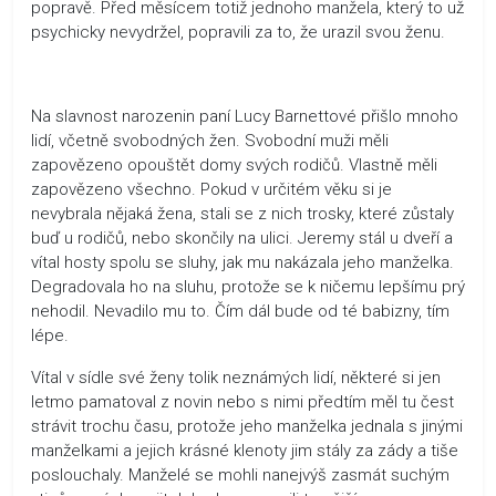
popravě. Před měsícem totiž jednoho manžela, který to už
psychicky nevydržel, popravili za to, že urazil svou ženu.
Na slavnost narozenin paní Lucy Barnettové přišlo mnoho
lidí, včetně svobodných žen. Svobodní muži měli
zapovězeno opouštět domy svých rodičů. Vlastně měli
zapovězeno všechno. Pokud v určitém věku si je
nevybrala nějaká žena, stali se z nich trosky, které zůstaly
buď u rodičů, nebo skončily na ulici. Jeremy stál u dveří a
vítal hosty spolu se sluhy, jak mu nakázala jeho manželka.
Degradovala ho na sluhu, protože se k ničemu lepšímu prý
nehodil. Nevadilo mu to. Čím dál bude od té babizny, tím
lépe.
Vítal v sídle své ženy tolik neznámých lidí, některé si jen
letmo pamatoval z novin nebo s nimi předtím měl tu čest
strávit trochu času, protože jeho manželka jednala s jinými
manželkami a jejich krásné klenoty jim stály za zády a tiše
poslouchaly. Manželé se mohli nanejvýš zasmát suchým