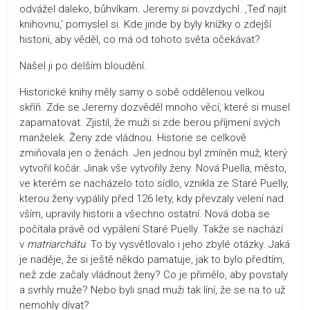
odvážel daleko, bůhvíkam. Jeremy si povzdychl. ‚Teď najít
knihovnu,‘ pomyslel si. Kde jinde by byly knížky o zdejší
historii, aby věděl, co má od tohoto světa očekávat?
Našel ji po delším bloudění.
Historické knihy měly samy o sobě oddělenou velkou
skříň. Zde se Jeremy dozvěděl mnoho věcí, které si musel
zapamatovat. Zjistil, že muži si zde berou příjmení svých
manželek. Ženy zde vládnou. Historie se celkově
zmiňovala jen o ženách. Jen jednou byl zmíněn muž, který
vytvořil kočár. Jinak vše vytvořily ženy. Nová Puella, město,
ve kterém se nacházelo toto sídlo, vznikla ze Staré Puelly,
kterou ženy vypálily před 126 lety, kdy převzaly velení nad
vším, upravily historii a všechno ostatní. Nová doba se
počítala právě od vypálení Staré Puelly. Takže se nachází
v
matriarchátu
. To by vysvětlovalo i jeho zbylé otázky. Jaká
je naděje, že si ještě někdo pamatuje, jak to bylo předtím,
než zde začaly vládnout ženy? Co je přimělo, aby povstaly
a svrhly muže? Nebo byli snad muži tak líní, že se na to už
nemohly dívat?