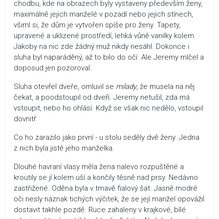
chodbu, kde na obrazech byly vystaveny především ženy,
maximálně jejich manželé v pozadí nebo jejich stínech,
všiml si, že dům je vytvořen spíše pro ženy. Tapety,
upravené a uklizené prostředí, lehká vůně vanilky kolem.
Jakoby na nic zde žádný muž nikdy nesáhl. Dokonce i
sluha byl naparáděný, až to bilo do očí. Ale Jeremy mlčel a
doposud jen pozoroval.
Sluha otevřel dveře, omluvil se
milady
, že musela na něj
čekat, a poodstoupil od dveří. Jeremy netušil, zda má
vstoupit, nebo ho ohlásí. Když se však nic nedělo, vstoupil
dovnitř.
Co ho zarazilo jako první - u stolu seděly dvě ženy. Jedna
z nich byla jistě jeho manželka.
Dlouhé havraní vlasy měla žena nalevo rozpuštěné a
kroutily se jí kolem uší a končily těsně nad prsy. Nedávno
zastřižené. Oděna byla v tmavě fialový šat. Jasně modré
oči nesly náznak tichých výčitek, že se její manžel opovážil
dostavit takhle pozdě. Ruce zahaleny v krajkové, bílé