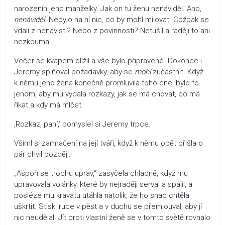
narozenin jeho manželky. Jak on tu ženu nenáviděl. Ano,
nenáviděl
. Nebylo na ní nic, co by mohl milovat. Cožpak se
vdali z nenávisti? Nebo z povinnosti? Netušil a raději to ani
nezkoumal.
Večer se kvapem blížil a vše bylo připravené. Dokonce i
Jeremy splňoval požadavky, aby se
mohl
zúčastnit. Když
k němu jeho žena konečně promluvila toho dne, bylo to
jenom, aby mu vydala rozkazy, jak se má chovat, co má
říkat a kdy má mlčet.
‚Rozkaz, paní,‘ pomyslel si Jeremy trpce.
Všiml si zamračení na její tváři, když k němu opět přišla o
pár chvil později.
„Aspoň se trochu uprav,“ zasyčela chladně, když mu
upravovala volánky, které by nejraději serval a spálil, a
posléze mu kravatu utáhla natolik, že ho snad chtěla
uškrtit. Stiskl ruce v pěst a v duchu se přemlouval, aby jí
nic neudělal. Jít proti vlastní ženě se v tomto světě rovnalo