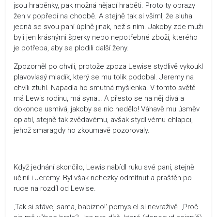
jsou hraběnky, pak možná nějací hraběti. Proto ty obrazy
žen v popředí na chodbě. A stejně tak si všiml, že sluha
jedná se svou paní úplně jinak, než s ním. Jakoby zde muži
byli jen krásnými šperky nebo nepotřebné zboží, kterého
je potřeba, aby se plodili další ženy.
Zpozorněl po chvíli, protože zpoza Lewise stydlivě vykoukl
plavovlasý mladík, který se mu tolik podobal. Jeremy na
chvíli ztuhl. Napadla ho smutná myšlenka. V tomto světě
má Lewis rodinu, má syna… A přesto se na něj dívá a
dokonce usmívá, jakoby se nic nedělo! Váhavě mu úsměv
oplatil, stejně tak zvědavému, avšak stydlivému chlapci,
jehož smaragdy ho zkoumavě pozorovaly.
Když jednání skončilo, Lewis nabídl ruku své paní, stejně
učinil i Jeremy. Byl však nehezky odmítnut a praštěn po
ruce na rozdíl od Lewise.
‚Tak si stávej sama, babizno!‘ pomyslel si nevraživě. ‚Proč