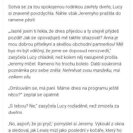
Sotva se za tou spokojenou rodinkou zavřely dveře, Lucy
si znaveně povzdychla. Náhle však Jeremyho praštila do
ramene pěstí.
„Jasně jsem ti řekla, že dnes přijedou a ty stejně přijdeš
pozdě! Jak se opovažuješ mě takhle shazovat? Anna je
mou dobrou přítelkyní a skvělou obchodní partnerkou! Měl
bys mi být vděčný, že jsme se doposud nerozvedli,“
zasyčela Lucy chladně, než kolem něj nasupeně prošla.
Jeremy mlčel. Rameno ho trochu bolelo. Další soukromá
poznámka pro sebe zněla:
Nehněvat svou manželku, má
celkem sílu.
„Omlouvám se, má paní. Máme dnes na programu ještě
něco?“ zeptal se opatrně.
„S tebou? Ne,“ zasyčela Lucy rozladěně, než zmizela za
dveřmi.
‚No, aspoň, že jsi pryč,‘ pomyslel si Jeremy. Vykoukl z okna
a sledoval, jak Lewis mizí jako poslední v kočáře, který ho