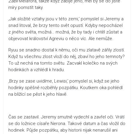
Zabil
Melafora, takže když zabije jeho, měl by se do jisté
míry pomstít taky.
‚Jak složité vztahy jsou v této zemi,‘ pomyslel si Jeremy a
snad litoval, že brzy tento svět opustí. Kdyby nepocházel
z jiného světa, možná… možná, že by tady i chtěl zůstat a
objevovat království Agreviu o něco víc. Ale nemůže.
Ryuu se snadno dostal k němu, oči mu zlatavě zářily zlostí.
Když tu všechnu zlost vloží do něj, zbaví ho jeho temnoty?
To už nechá na tomto světu. Zacvakl kolečko na svých
hodinkách a vzhlédl k hradu.
‚Brzy se zase uvidíme, Lewisi,‘ pomyslel si, když se jeho
hodinky spěšně rozběhly pozpátku. Koutkem oka pohlédl
na blížící se pěst k jeho hlavě.
Čas se zastavil. Jeremy smutně vydechl a zavřel oči. Vrátí
se do ložnice císaře Nerona. Takové datum a čas vložil do
hodinek. Půjde pozpátku, aby historii nijak nenarušil ani