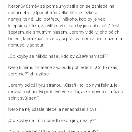
Neronův úsměv se pomalu vytratil a on se zahleděl na
noční nebe. „Opustit trůn velké říše je těžké a
nemyslitelné. Lidi potřebují někoho, kdo by je vedl
k lepšímu zítřku, za vítězstvím, kdo by jim dal naději,“ řekl
šeptem, ale smutným hlasem. Jeremy viděl v jeho očích
bolest, která značila, že by si přál být normálním mužem a
nemusel vládnout.
„Co kdyby se někdo našel, kdo by
císaře
nahradil?“
Nero k němu zmateně zabloudil pohledem. „Co to říkáš,
Jeremie?“ zhrozil se.
Jeremy odložil lyru stranou. „Císaři - to, co nyní řeknu, je
možná rouhačství proti tvé velké říši, ale zároveň si můžeš
splnit svůj sen.“
Nero na něj užasle hleděl a nenacházel slova.
„Co kdyby na trůn dosedl někdo jiný, než ty?“
„Co to povídáš? Chceš snad, abych zemřel?“