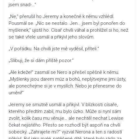
jsem snad-…“
„Ne,“ přerušil ho Jeremy a konečně k němu vzhlédl.
Pousmál se. „Nic se nestalo. Jen… jsem byl ponořen do
myšlenek,“ ujistil ho. Císař chvíli váhal a prohlížel si ho, než
se také vřele usmál a přikývl jeho slovům.
„V pořádku. Na chvíli jste mě vyděsil, příteli.“
„Slibuji, že si dám příště pozor.“
„Ale kdeže!“ zasmál se Nero a přešel spěšně k němu.
„Myšlenky jsou darem múz a bohů, neplýtvejme jimi ústy,
ale ponechejme si je v myslích. Nebo je přenesme do
umění!“
Jeremy se smutně usmál a přikývl. V blízkosti císaře,
kterého předtím zabil, mu bylo úzko. Může si nyní sám
zvolit, kolik času mu věnuje… ale nechtěl nechat Lewise
čekat nejistého. Přesto se rozhodl být aspoň na chvíli
sobecký. „Zahrajete mi?“ vyzval Nerona a ten s radostí
přikývl. Byl jako malé, natěšené dítě, které bylo rádo za