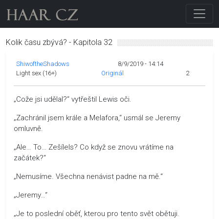
Kolik času zbývá? - Kapitola 32
ShiwoftheShadows
8/9/2019 - 14:14
Light sex (16+)
Originál
2
„Cože jsi udělal?“ vytřeštil Lewis oči.
„Zachránil jsem krále a Melafora,“ usmál se Jeremy
omluvně.
„Ale… To… Zešílels? Co když se znovu vrátíme na
začátek?“
„Nemusíme. Všechna nenávist padne na mě.“
„Jeremy…“
„Je to poslední oběť, kterou pro tento svět obětuji.