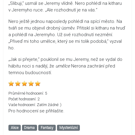
„Slibuji,“ usmál se Jeremy vlídně. Nero pohlédl na kitharu
v Jeremyho ruce. „Ale rozhodnutí je na vás.“
Nero ještě jednou naposledy pohlédl na spící město. Na
tváři se mu objevil drobný úsměv. Přitiskl si kitharu na hruď
a pohlédl na Jeremyho. Už své rozhodnutí nezmění.
„Přiveď mi toho umělce, který se mi tolik podobá,“ vyzval
ho.
„Jak si přejete,“ pouklonil se mu Jeremy, než se vydal do
hábitu noci s nadějí, že
umělce
Nerona zachrání před
temnou budoucností.
Průměrné hodnocení:
5
Počet hodnocení:
2
Vaše hodnocení:
Zatím žádné :)
Pro hodnocení se přihlašte.
Akce
Drama
Fantasy
Mysteriózní