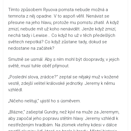
Tímto způsobem Ryuova pomsta nebude možná a
temnota z něj opadne. V to aspoň věřil. Nenávist se
přesune na jeho hlavu, protože mu pomstu zhatil. A když
zmizí, nebude mít už koho nenávidět. Jenže když zmizí,
nechá tady i Lewise… Co když ho už v těch předešlých
světech nepotká? Co když zůstane tady, dokud se
nedostane na začátek?
Smutně se usmál. Aby s ním mohl být doopravdy, v jejich
světě, musí tuhle oběť přijmout.
„Poslední slova, zrádce?“ zeptal se nějaký muž v kožené
vestě, zdejší velitel královské jednotky. Jeremy k němu
vzhlédl.
„Ničeho nelituji,“ ujistil ho s úsměvem.
„Blázne,“ zašeptal Gundry, než kývl na muže za Jeremym,
aby započal jeho popravu stětím hlavy. Jeremy vzhlédl k
nestřeženým hradbám. Na zlomek vteřiny kdesi v dálce