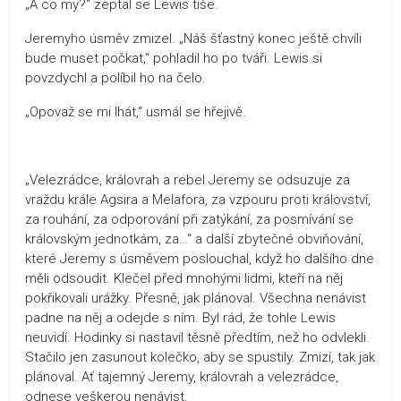
„A co my?“ zeptal se Lewis tiše.
Jeremyho úsměv zmizel. „Náš šťastný konec ještě chvíli
bude muset počkat,“ pohladil ho po tváři. Lewis si
povzdychl a políbil ho na čelo.
„Opovaž se mi lhát,“ usmál se hřejivě.
„Velezrádce, královrah a rebel Jeremy se odsuzuje za
vraždu krále Agsira a Melafora, za vzpouru proti království,
za rouhání, za odporování při zatýkání, za posmívání se
královským jednotkám, za…“ a další zbytečné obviňování,
které Jeremy s úsměvem poslouchal, když ho dalšího dne
měli odsoudit. Klečel před mnohými lidmi, kteří na něj
pokřikovali urážky. Přesně, jak plánoval. Všechna nenávist
padne na něj a odejde s ním. Byl rád, že tohle Lewis
neuvidí. Hodinky si nastavil těsně předtím, než ho odvlekli.
Stačilo jen zasunout kolečko, aby se spustily. Zmizí, tak jak
plánoval. Ať tajemný Jeremy, královrah a velezrádce,
odnese veškerou nenávist.