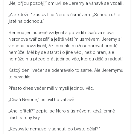
„Ne, přijdu později,“ omluvil se Jeremy a váhavě se vzdálil.
„Ale kdeže!“ zastavil ho Nero s úsměvem. „Seneca už je
jistě na odchodu.“
Seneca jen nuceně vzdychl a potvrdil císařova slova.
Neronova tvář zazářila ještě větším úsměvem. Jeremy si
v duchu povzdychl, že tomuhle muži odporovat prostě
nemůže. Měl by se starat i o jiné věci, než o hraní, ale
nemůže mu přece brát jedinou věc, kterou dělá s radostí.
Každý den i večer se odehrávalo to samé. Ale Jeremymu
to nevadilo.
Přesto dnes večer měl v mysli jedinou věc.
„Císaři Nerone,“ oslovil ho váhavě.
„Ano, příteli?“ zeptal se Nero s úsměvem, když jemně
hladil struny lyry.
„Kdybyste nemusel vládnout, co byste dělal?“