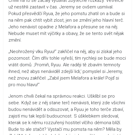
Chvíli na to se začaly vydávat zbytečné rozkazy. Vetřelce
už nestihli zastavit v čas. Jeremy se ovšem usmíval.
Pokud přesvědčí Ryua, že jeho pomstu zhatil on a bude si
na něm pak chtít vybít zlost, jen se změní jeho hlavní terč.
Jeho nenávist opadne z Melafora a přesune se na něj.
Nebude muset mít výčitky a obavy, že se tento svět nějak
změní.
„Neohrožený vlku Ryuu!“ zakřičel na něj, aby si získal jeho
pozornost. Čím dřív tohle vyřeší, tím rychleji se bude moci
vrátit domů. ‚Promiň, Ryuu. Ale raději tě zbavím temnoty
ihned, než abys nenáviděl zdejší lidi,‘ pomyslel si Jeremy,
než znovu zakřičel: „Zabil jsem Melafora a krále! Pojď si
pro mou hlavu!“
Jenom chvíli čekal na správnou reakci. Ušklíbl se pro
sebe. Když se z něj stane terč nenávisti, který zde všichni
budou nenávidět a odsuzovat, a Ryuu je toho terče zbaví,
zajistí mu tak lepší budoucnost. S úšklebkem sledoval,
kterak se k němu rozzuřený hostitel vlčího démona blíží.
Bude to ale stačit? Vystačí mu pomsta na něm? Měla by.