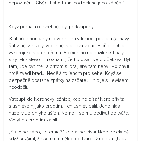
nepozměnil. Slyšel tiché tikání hodinek na jeho zápěstí.
Když pomalu otevřel oči, byl překvapený.
Stál před honosnými dveřmi jen v tunice, pouta a špinavý
šat z něj zmizely, vedle něj stáli dva vojáci v přilbicích a
výzbroji ze starého Říma. V očích ho na chvíli zaštípaly
slzy. Muž vlevo mu oznámil, že ho císař Nero očekává. Byl
tam, kde být měl, a přitom si přál, aby tam nebyl. Po chvíli
hrdě zvedl bradu. Nedělá to jenom pro sebe. Když se
bezpečně dostane zpátky na začátek… nic je s Lewisem
neoddělí.
Vstoupil do Neronovy ložnice, kde ho císař Nero přivítal
s úsměvem, jako předtím. Ten úsměv pálil. Jeho hlas
hučel v Jeremyho uších. Nemohl se mu podívat do tváře.
Vždyť ho předtím zabil!
„Stalo se něco, Jeremie?“ zeptal se císař Nero polekaně,
když si všiml, že se mu umělec do tváře již nedívá. „Urazil