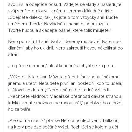
svou říší a odejděte odsud. Vzdejte se vlády a následujte
svůj sen,“ promlouval k němu Jeremy důkladně a tiše.
„Odejděte daleko, tak, jak jste o tom vždycky snil. Buďte
umělcem. Tvořte. Nevládněte, neničte, nepřikazujte.
Tvořte hudbu a skládejte básně, které tolik milujete.“
Nero pomalu, trhaně dýchal. Jeremy mu sevřel tváře mezi
dlaněmi, aby ho uklidnil. Nero zakroutil hlavou několikrát do
stran.
„To přece nemohu,“ hlesl konečně a chytil se za prsa.
„Můžete. Jste císař. Můžete předat tíhu vládnutí někomu
jinému a utéct. Nebudete první ani poslední, kdo to udělá,“
ujišťoval ho Jeremy. Nero k němu bezradně vzhlédl.
„Nechcete vládnout. Vladařské přednosti dáváte stranou,
kdykoliv máte možnost se mnou hrát,“ podbízel ho a držel
ho za tváře.
„Ale co má říše…?“ ptal se Nero a pohlédl ven z balkónu,
na který posléze spěšně vyšel. Rozhlížel se kolem a oči