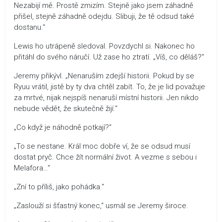
Nezabijí mě. Prostě zmizím. Stejně jako jsem záhadně
přišel, stejně záhadně odejdu. Slibuji, že tě odsud také
dostanu.“
Lewis ho utrápeně sledoval. Povzdychl si. Nakonec ho
přitáhl do svého náručí. Už zase ho ztratí. „Víš, co děláš?“
Jeremy přikývl. „Nenaruším zdejší historii. Pokud by se
Ryuu vrátil, jistě by ty dva chtěl zabít. To, že je lid považuje
za mrtvé, nijak nejspíš nenaruší místní historii. Jen nikdo
nebude vědět, že skutečně žijí.“
„Co když je náhodně potkají?“
„To se nestane. Král moc dobře ví, že se odsud musí
dostat pryč. Chce žít normální život. A vezme s sebou i
Melafora…“
„Zní to příliš, jako pohádka.“
„Zaslouží si šťastný konec,“ usmál se Jeremy široce.