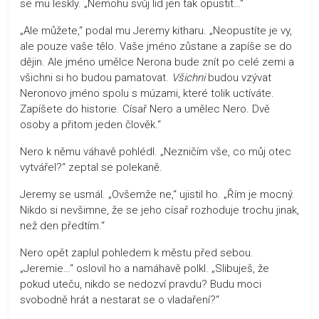
se mu leskly. „Nemohu svůj lid jen tak opustit…“
„Ale můžete,“ podal mu Jeremy kitharu. „Neopustíte je vy,
ale pouze vaše tělo. Vaše jméno zůstane a zapíše se do
dějin. Ale jméno umělce Nerona bude znít po celé zemi a
všichni si ho budou pamatovat.
Všichni
budou vzývat
Neronovo jméno spolu s múzami, které tolik uctíváte.
Zapíšete do historie. Císař Nero a umělec Nero. Dvě
osoby a přitom jeden člověk.“
Nero k němu váhavě pohlédl. „Nezničím vše, co můj otec
vytvářel?“ zeptal se polekaně.
Jeremy se usmál. „Ovšemže ne,“ ujistil ho. „Řím je mocný.
Nikdo si nevšimne, že se jeho císař rozhoduje trochu jinak,
než den předtím.“
Nero opět zaplul pohledem k městu před sebou.
„Jeremie…“ oslovil ho a namáhavě polkl. „Slibuješ, že
pokud uteču, nikdo se nedozví pravdu? Budu moci
svobodně hrát a nestarat se o vladaření?“