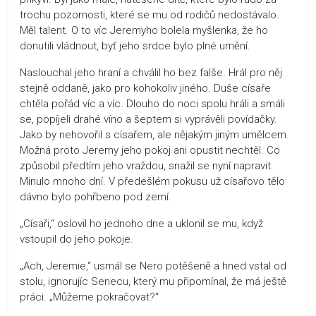
trochu pozornosti, které se mu od rodičů nedostávalo.
Měl talent. O to víc Jeremyho bolela myšlenka, že ho
donutili vládnout, byť jeho srdce bylo plné umění.
Naslouchal jeho hraní a chválil ho bez falše. Hrál pro něj
stejně oddaně, jako pro kohokoliv jiného. Duše císaře
chtěla pořád víc a víc. Dlouho do noci spolu hráli a smáli
se, popíjeli drahé víno a šeptem si vyprávěli povídačky.
Jako by nehovořil s císařem, ale nějakým jiným umělcem.
Možná proto Jeremy jeho pokoj ani opustit nechtěl. Co
způsobil předtím jeho vraždou, snažil se nyní napravit.
Minulo mnoho dní. V předešlém pokusu už císařovo tělo
dávno bylo pohřbeno pod zemí.
„Císaři,“ oslovil ho jednoho dne a uklonil se mu, když
vstoupil do jeho pokoje.
„Ach, Jeremie,“ usmál se Nero potěšeně a hned vstal od
stolu, ignorujíc Senecu, který mu připomínal, že má ještě
práci. „Můžeme pokračovat?“