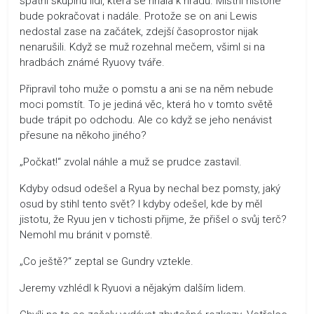
spatřil skupinu lidí, která se hnala k hradu. Místní historie
bude pokračovat i nadále. Protože se on ani Lewis
nedostal zase na začátek, zdejší časoprostor nijak
nenarušili. Když se muž rozehnal mečem, všiml si na
hradbách známé Ryuovy tváře.
Připravil toho muže o pomstu a ani se na něm nebude
moci pomstít. To je jediná věc, která ho v tomto světě
bude trápit po odchodu. Ale co když se jeho nenávist
přesune na někoho jiného?
„Počkat!“ zvolal náhle a muž se prudce zastavil.
Kdyby odsud odešel a Ryua by nechal bez pomsty, jaký
osud by stihl tento svět? I kdyby odešel, kde by měl
jistotu, že Ryuu jen v tichosti přijme, že přišel o svůj terč?
Nemohl mu bránit v pomstě.
„Co ještě?“ zeptal se Gundry vztekle.
Jeremy vzhlédl k Ryuovi a nějakým dalším lidem.