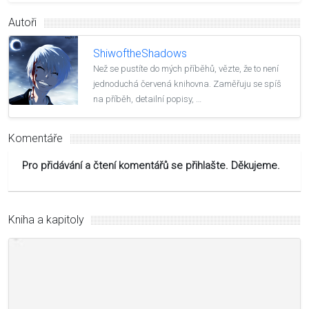
Autoři
ShiwoftheShadows
Než se pustíte do mých příběhů, vězte, že to není
jednoduchá červená knihovna. Zaměřuju se spíš
na příběh, detailní popisy, …
Komentáře
Pro přidávání a čtení komentářů se přihlašte. Děkujeme.
Kniha a kapitoly