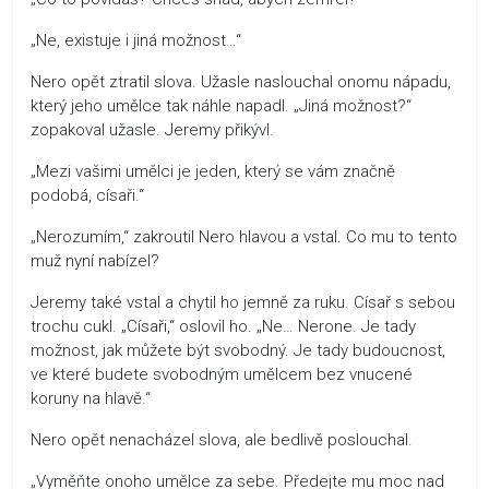
„Ne, existuje i jiná možnost…“
Nero opět ztratil slova. Užasle naslouchal onomu nápadu,
který jeho umělce tak náhle napadl. „Jiná možnost?“
zopakoval užasle. Jeremy přikývl.
„Mezi vašimi umělci je jeden, který se vám značně
podobá, císaři.“
„Nerozumím,“ zakroutil Nero hlavou a vstal. Co mu to tento
muž nyní nabízel?
Jeremy také vstal a chytil ho jemně za ruku. Císař s sebou
trochu cukl. „Císaři,“ oslovil ho. „Ne… Nerone. Je tady
možnost, jak můžete být svobodný. Je tady budoucnost,
ve které budete svobodným umělcem bez vnucené
koruny na hlavě.“
Nero opět nenacházel slova, ale bedlivě poslouchal.
„Vyměňte onoho umělce za sebe. Předejte mu moc nad