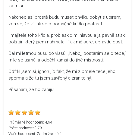
jsem si.
Nakonec asi prostě budu muset chvilku pobýt s upírem,
zdá se, že ví, jak se o poraněné křídlo postarat.
I majitele toho křídla, problesklo mi hlavou a já pevně stiskl
polštář, který jsem nahmatal. Tak mě sere, opravdu dost.
Dal mi letmou pusu do vlasů. „Neboj, postarám se o tebe,“
mile se usmál a odběhl kamsi do jiné místnosti.
Odfrkl jsem si, ignorujíc fakt, že mi z prdele teče jeho
sperma a že tu jsem zavřený a zranitelný.
Přísahám, že ho zabiju!
Průměrné hodnocení:
4,94
Počet hodnocení:
79
Vaše hodnocení:
Zatím žádné :)