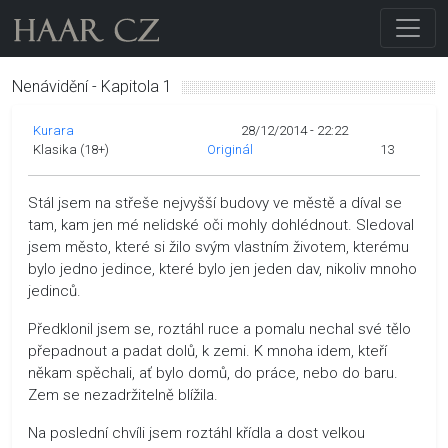
Nenávidění - Kapitola 1
Kurara
28/12/2014 - 22:22
Klasika (18+)
Originál
13
Stál jsem na střeše nejvyšší budovy ve městě a díval se
tam, kam jen mé nelidské oči mohly dohlédnout. Sledoval
jsem město, které si žilo svým vlastním životem, kterému
bylo jedno jedince, které bylo jen jeden dav, nikoliv mnoho
jedinců.
Předklonil jsem se, roztáhl ruce a pomalu nechal své tělo
přepadnout a padat dolů, k zemi. K mnoha idem, kteří
někam spěchali, ať bylo domů, do práce, nebo do baru.
Zem se nezadržitelně blížila.
Na poslední chvíli jsem roztáhl křídla a dost velkou