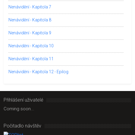
Nenávidění - Kapitola 7
Nenávidění - Kapitola 8
Nenávidění - Kapitola 9
Nenáviděni - Kapitola 10
Nenávidění - Kapitola 11
Nenáviděni - Kapitola 12 - Epilog
Přihlášení uživatelé
Coming soon...
Počitadlo návštěv