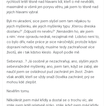
rychlostí letěl těsně nad hlavami lidí, kteří o mě nevěděli,
maximálně si všimli jen poryvu větru, jak jsem to těsně nad
jejich hlavami vybral.
Byli mi ukradení, sice jsem slyšel sem tam nějakou tu
jejich myšlenku, ale jejich myšlenky typu: ‚Kterou dneska
dostanu?‘ ‚Odpustí mi nevěru?‘ ‚Nenávidím ho, ale jsem
s ním.‘ mne opravdu nedrali, nezajímali mě. Lidstvo není to,
co bylo dřív, naše práce je sice náročnější, protože kdysi
dopravní nehody nebyly, musíme tedy zachraňovat více
životů, ale i tak lidstvo kleslo. Aspoň podle mě.
Sebevrazi…? Já osobně je nezachraňuji, ano, slyším jejich
sebevražedné myšlenky, ano, jsem tam, když se zabijí, ale
naučil jsem se ovládnout pud zachránit jim život. Znám
však anděli, kteří se vždy snaží člověka zachránit, prý se
mohou lidé zlepšit.
Nevěřím tomu.
Několikrát jsem mávl křídly a dostal se o trochu víc, ale
stále jsem letěl relativně nízko, stále, když jsem mávl křídly,