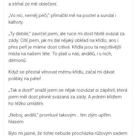
a strhal ze mě oblečení.
„Vo nic, neměj péči,“ přimáčkl mě na postel a sundal i
kalhoty.
„Ty debile,“ zavrčel jsem, ale ruce mi dost hbitě svázal za
zády. Cítil jsem, jak mi dal nějaký obklad na křídlo, ano i
přes peří je máme dost citlivá. Křídla jsou ta nejcitlivější
místa na našem těle. To platí u nás, andělů, i u nich,
démonů.
Když se přestal věnovat mému křídlu, začal mi dávat
polibky na páteř.
„Tak a dost!“ snažil jsem se nějak rozvázat si zápěstí, která
jsem měl dost pěvně svázaná za zády. A jedním křídlem
ho těžko umlátím.
„Neboj, anděli,“ promluvil takovým… tím zlým upířím
hlasem.
Bylo mi jasné, že tohle nebude procházka růžovým sadem