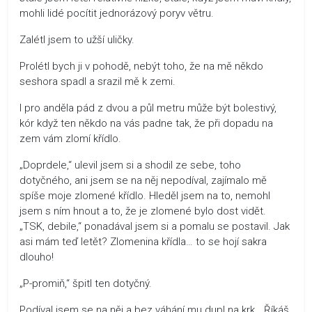
mohli lidé pocítit jednorázový poryv větru.
Zalétl jsem to užší uličky.
Prolétl bych ji v pohodě, nebýt toho, že na mě někdo
seshora spadl a srazil mě k zemi.
I pro anděla pád z dvou a půl metru může být bolestivý,
kór když ten někdo na vás padne tak, že při dopadu na
zem vám zlomí křídlo.
„Doprdele,“ ulevil jsem si a shodil ze sebe, toho
dotyčného, ani jsem se na něj nepodíval, zajímalo mě
spíše moje zlomené křídlo. Hleděl jsem na to, nemohl
jsem s ním hnout a to, že je zlomené bylo dost vidět.
„TSK, debile,“ ponadával jsem si a pomalu se postavil. Jak
asi mám teď letět? Zlomenina křídla… to se hojí sakra
dlouho!
„P-promiň,“ špitl ten dotyčný.
Podíval jsem se na něj a bez váhání mu dupl na krk. „Říkáš,