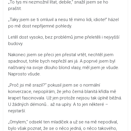
„To tys mi nezmožnil lítat, debile,“ snažil jsem se ho
praštit.
„Taky jsem se ti omluvil a nesu tě mimo lidi, idiote!“ házel
po mě dost nepříjemné pohledy.
Letěl dost vysoko, bez problémů jsme přeletěli i nejvyšší
budovy.
Nakonec jsem se přeci jen přestal vrtět, nechtěl jsem
spadnout, tohle bych nepřežil ani já. A poprvé jsem byl
naštvaný na svoje dlouho blond vlasy, měl jsem je všude.
Naprosto všude.
„Proč jsi mě srazil?“ pokusil jsem se o normální
konverzace, nepopírám, že jeho černá blanitá křídla mě
krapet fascinovala. Už jen protože nejsou tak úplně běžná.
U žádných démonů… až na upíry. A to jen některé –
nejstarší.
„Omylem,“ odsekl ten mladíček a už se na mě nepodíval,
bylo však poznat, že se o něco jedná, o něco takového,