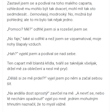
Zastavil jsem se a podíval na toho malého caparta,
vzhledově mu mohlo být tak dvacet, mohl mít tak sto
sedmdesát… černovlasý, modrooký. No, možná byl
pohledný, ale to mi bylo tak nějak jedno.
„Pomoci? Mě?“ odfrkl jsem si a rozešel jsem se.
„No fajn,“ také si odfrkl a než jsem se vzpamatoval, moje
nohy šlapaly vzduch.
„Hah?“ vyjekl jsem a podíval se nad sebe.
Ten capart měl blanitá křídla, tvářil se taknějak všelijak,
držel mě za oblečení a nesl mě pryč.
„Děláš si ze mě prdel?!“ vyjel jsem po něm a začal sebou
šít.
„Na anděla dost sprostý!“ zavrčel na mě. „A nevrť se, nebo
tě nechám spadnout!“ vyjel po mně jednim mohutným
trhnutím naznačil, že to myslí vážně.