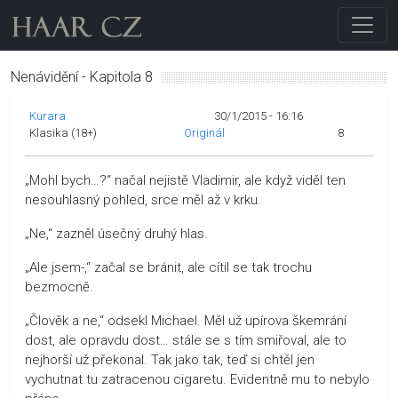
Nenávidění - Kapitola 8
Kurara
30/1/2015 - 16:16
Klasika (18+)
Originál
8
„Mohl bych…?“ načal nejistě Vladimir, ale když viděl ten
nesouhlasný pohled, srce měl až v krku.
„Ne,“ zazněl úsečný druhý hlas.
„Ale jsem-,“ začal se bránit, ale cítil se tak trochu
bezmocně.
„Člověk a ne,“ odsekl Michael. Měl už upírova škemrání
dost, ale opravdu dost… stále se s tím smiřoval, ale to
nejhorší už překonal. Tak jako tak, teď si chtěl jen
vychutnat tu zatracenou cigaretu. Evidentně mu to nebylo