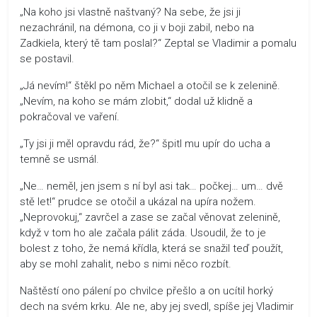
„Na koho jsi vlastně naštvaný? Na sebe, že jsi ji
nezachránil, na démona, co ji v boji zabil, nebo na
Zadkiela, který tě tam poslal?“ Zeptal se Vladimir a pomalu
se postavil.
„Já nevím!“ štěkl po něm Michael a otočil se k zelenině.
„Nevím, na koho se mám zlobit,“ dodal už klidně a
pokračoval ve vaření.
„Ty jsi ji měl opravdu rád, že?“ špitl mu upír do ucha a
temně se usmál.
„Ne… neměl, jen jsem s ní byl asi tak… počkej… um… dvě
stě let!“ prudce se otočil a ukázal na upíra nožem.
„Neprovokuj,“ zavrčel a zase se začal věnovat zelenině,
když v tom ho ale začala pálit záda. Usoudil, že to je
bolest z toho, že nemá křídla, která se snažil teď použít,
aby se mohl zahalit, nebo s nimi něco rozbít.
Naštěstí ono pálení po chvilce přešlo a on ucítil horký
dech na svém krku. Ale ne, aby jej svedl, spíše jej Vladimir