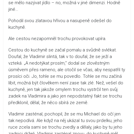
se mělo nazývat jídlo – no, možná v jiné dimenzi. Hodně
jiné…
Pohodil svou zlatavou hřívou a nasupeně odešel do
kuchyně.
Ale cestou nezapomněl trochu provokovat upíra.
Cestou do kuchyně se začal pomalu a svůdně svlékat.
Doufal, že Vladimir slintá, tak v to doufal, že se ježí a
vzteká. „A nedotýkat prosím,“ dodal se zlověstným
úsměvem přes rameno, ale otočil se včas, aby nespatřil ty
prosíci oči. Jo, tohle se mu povedlo. Tohle se mu začíná
líbit, možná být člověkem není zase tak zlé. Než, vešel do
kuchyně, jen tak jakože omylem trochu vystrčil ten svůj
zadek na Vladimira a jako jen nepodstatný fakt se trochu
předklonil, dělal, že něco sbírá ze země.
Vladimir zasténal, pochopil, že se mu Michael do očí jen
tak nepodívá. Ale když na něj ukázal tu svou prdelku, jeho
ruce zcela sami se trochu zvedly a dělaly, jako by tu jeho
zadnici drželi. Vladimir zasténal znovu, do kuchyně měl