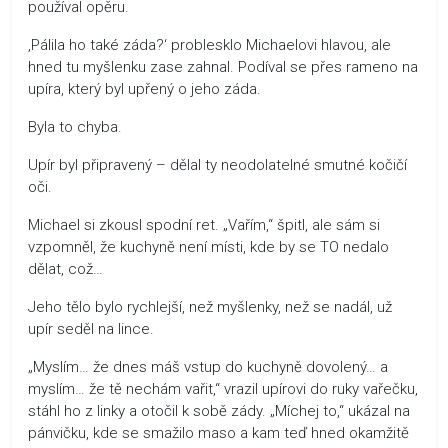
používal opěru.
‚Pálila ho také záda?‘ problesklo Michaelovi hlavou, ale
hned tu myšlenku zase zahnal. Podíval se přes rameno na
upíra, který byl upřený o jeho záda.
Byla to chyba.
Upír byl připravený – dělal ty neodolatelné smutné kočičí
oči.
Michael si zkousl spodní ret. „Vařím,“ špitl, ale sám si
vzpomněl, že kuchyně není místi, kde by se TO nedalo
dělat, což…
Jeho tělo bylo rychlejší, než myšlenky, než se nadál, už
upír seděl na lince.
„Myslím… že dnes máš vstup do kuchyně dovolený… a
myslím… že tě nechám vařit,“ vrazil upírovi do ruky vařečku,
stáhl ho z linky a otočil k sobě zády. „Míchej to,“ ukázal na
pánvičku, kde se smažilo maso a kam teď hned okamžitě