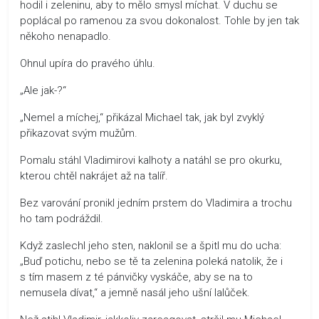
hodil i zeleninu, aby to mělo smysl míchat. V duchu se
poplácal po ramenou za svou dokonalost. Tohle by jen tak
někoho nenapadlo.
Ohnul upíra do pravého úhlu.
„Ale jak-?“
„Nemel a míchej,“ přikázal Michael tak, jak byl zvyklý
přikazovat svým mužům.
Pomalu stáhl Vladimirovi kalhoty a natáhl se pro okurku,
kterou chtěl nakrájet až na talíř.
Bez varování pronikl jedním prstem do Vladimira a trochu
ho tam podráždil.
Když zaslechl jeho sten, naklonil se a špitl mu do ucha:
„Buď potichu, nebo se tě ta zelenina poleká natolik, že i
s tím masem z té pánvičky vyskáče, aby se na to
nemusela dívat,“ a jemně nasál jeho ušní lalůček.