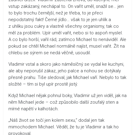
vstup zakázaný, nechápal to. On vařit uměl, snažil se… jen
to bylo trochu černější, než je třeba, to je přeci
nepodstatný fakt! Černé jídlo… však to je jen uhlík a
z uhlíku jsou cukry a vlastně všechny organismy, tak co
měl za problém. Upír uměl vařit, nebo si to aspoň myslel.
A co bylo horší, vařil rád, zatímco Michael to nenáviděl. Ale
pokud se chtěl Michael normálně najíst, musel vařit. Žít na
chlebu se sýrem se nedá věčně, usoudil.
Vladimir vstal a skoro jako náměsíčný se vydal ke kuchyni,
ale aby neporušil zákaz, jeho palce a nohou se dotýkaly
přesně prahu. Tiše sledoval, jak Michael vaří. Nebylo to tak
složité – tím si byl upír prostě jistý.
Když Michael nějak pohnul boky, Vladimir už jen viděl, jak na
něm Michael jede – což způsobilo další zoufalý sten a
mírné napětí v kalhotách.
„Náš život se točí jen kolem sexu,“ dodal jen tak
mimochodem Michael. Věděl, že tu je Vladimir a tak ho
provokoval.