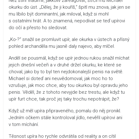
Než stihl Vladimir, jakkoliv zareagovat, strčil mu Michael
okurku do úst. „Dělej, že ji kouříš,“ špitl mu znova, jak jen se
mu líbilo být dominantní, jak miloval, když si mohl
s ostatními hrát. A to znamená, nepodívat se teď upírovi
do očí a přesto ho sledovat.
„Ko-?“ snažil se promluvit upír, ale okurka v ústech a přísný
pohled archanděla mu jasně daly najevo, aby mlčel.
Anděl se pousmál, když se upír jednou rukou snažil míchat
jejich dnešní večeři a v druhé držel okurku, ke které se
choval, jako by to byl ten nejdokonalejší penis na světě.
Michael si doteď ani neuvědomoval, jak moc ho to
vzrušuje, jak moc chce, aby tou okurkou byl opravdu jeho
penis. Věděl, že z tohoto nevyjde bez trestu, ale když tu
upír furt chce, tak proč jej taky trochu nepotrápit, že?
Když už měl upíra připraveného, pomalu do něj pronikl.
Jedním očkem stále kontroloval jídlo, nevěřil upírovi ani
v tom míchání.
Těsnost upíra ho rychle odvrátila od reality a on cítil