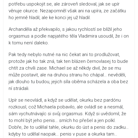
potřebu uspokojit se, ale zároveň sledoval, jak se upír
věnuje okurce. Nezapomněl však ani na upíra, ze začátku
ho jemně hladil, ale ke konci jej už hladil.
Archanděla až překvapilo, s jakou rychlostí se blížil jeho
orgasmus a podle napjatého těla Vladimira usoudil, že i on
k tomu není daleko.
Pak tedy nebylo nutné na nic čekat ani to prodlužovat,
protože jak ho tak zná, tak ten blázen černovlasej to bude
chtít za chvíli zase. Michael se až někdy divil, že se mu
může postavit, ale na druhou stranu ho chápal… nevěděli,
jak dlouho tu budou, jejich síla oběma scházela a oba bez
ní strádali.
Upír se neovládl, a když se udělat, okurku bez pardónu
rozkousl, což Michaela pobavilo, ale ovládl se a nesmál,
sám vychutnávajíc si svůj orgasmus. Když si uvědomil, že
to mohl být jeho penis… smích ho přešel a jen polkl.
Dobře, že to udělal tahle, okurku do úst a penis do zadku…
kdyby to udělal naopak… penis v puse a okurka tam…