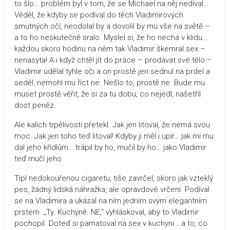
to šlo… problém byl v tom, že se Michael na něj nedíval…
Věděl, že kdyby se podíval do těch Vladimirových
smutných očí, neodolal by a dovolil by mu vše na světě –
a to ho neskutečně sralo. Myslel si, že ho nechá v klidu…
každou skoro hodinu na něm tak Vladimir škemral sex –
nenasyta! A i když chtěl jít do práce – prodávat své tělo –
Vladimir udělal tyhle oči a on prostě jen sednul na prdel a
seděl, nemohl mu říct ne. Nešlo to, prostě ne. Bude mu
muset prostě věřit, že si za tu dobu, co nejedl, našetřil
dost peněz.
Ale kalich trpělivosti přetekl. Jak jen litoval, že nemá svou
moc. Jak jen toho teď litoval! Kdyby ji měl i upír… jak mi mu
dal jeho křídlům… trápil by ho, mučil by ho… jako Vladimir
teď mučí jeho.
Típl nedokouřenou cigaretu, tiše zavrčel, skoro jak vzteklý
pes, žádný lidská náhražka, ale opravdové vrčení. Podíval
se na Vladimira a ukázal na ním jedním svým elegantním
prstem. „Ty. Kuchyně. NE,“ vyhláskoval, aby to Vladimir
pochopil. Doteď si pamatoval na sex v kuchyni… a to, co