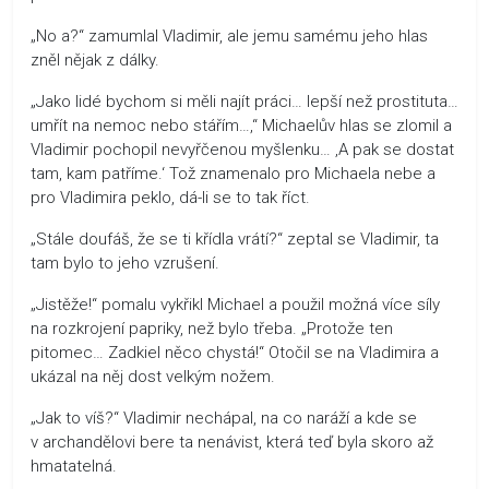
„No a?“ zamumlal Vladimir, ale jemu samému jeho hlas
zněl nějak z dálky.
„Jako lidé bychom si měli najít práci… lepší než prostituta…
umřít na nemoc nebo stářím…,“ Michaelův hlas se zlomil a
Vladimir pochopil nevyřčenou myšlenku… ‚A pak se dostat
tam, kam patříme.‘ Tož znamenalo pro Michaela nebe a
pro Vladimira peklo, dá-li se to tak říct.
„Stále doufáš, že se ti křídla vrátí?“ zeptal se Vladimir, ta
tam bylo to jeho vzrušení.
„Jistěže!“ pomalu vykřikl Michael a použil možná více síly
na rozkrojení papriky, než bylo třeba. „Protože ten
pitomec… Zadkiel něco chystá!“ Otočil se na Vladimira a
ukázal na něj dost velkým nožem.
„Jak to víš?“ Vladimir nechápal, na co naráží a kde se
v archandělovi bere ta nenávist, která teď byla skoro až
hmatatelná.