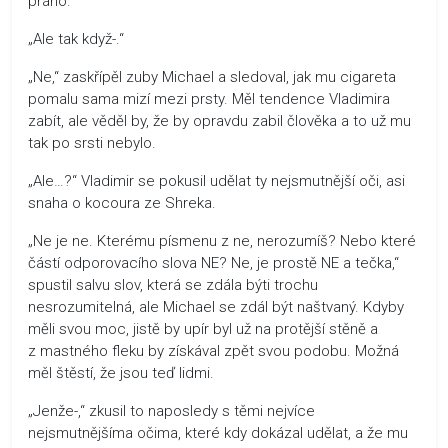
přáno.
„Ale tak když-.“
„Ne,“ zaskřípěl zuby Michael a sledoval, jak mu cigareta
pomalu sama mizí mezi prsty. Měl tendence Vladimira
zabít, ale věděl by, že by opravdu zabil člověka a to už mu
tak po srsti nebylo.
„Ale…?“ Vladimir se pokusil udělat ty nejsmutnější oči, asi
snaha o kocoura ze Shreka.
„Ne je ne. Kterému písmenu z ne, nerozumíš? Nebo které
částí odporovacího slova NE? Ne, je prostě NE a tečka,“
spustil salvu slov, která se zdála býti trochu
nesrozumitelná, ale Michael se zdál být naštvaný. Kdyby
měli svou moc, jistě by upír byl už na protější stěně a
z mastného fleku by získával zpět svou podobu. Možná
měl štěstí, že jsou teď lidmi.
„Jenže-,“ zkusil to naposledy s těmi nejvíce
nejsmutnějšíma očima, které kdy dokázal udělat, a že mu