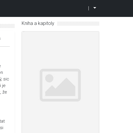
|
Kniha a kapitoly
8
e
en
, sic
i je
, že
tat
si