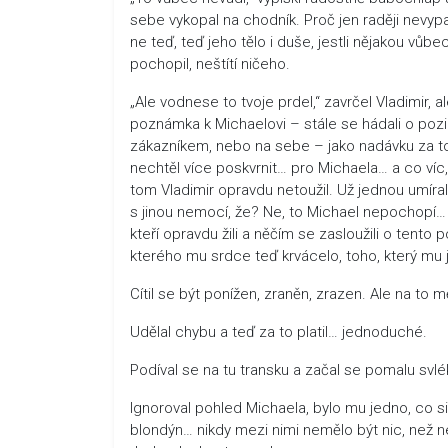
sebe vykopal na chodník. Proč jen raději nevypad
ne teď, teď jeho tělo i duše, jestli nějakou vůbe
pochopil, neštítí ničeho.
„Ale vodnese to tvoje prdel,“ zavrčel Vladimir, al
poznámka k Michaelovi – stále se hádali o pozi
zákazníkem, nebo na sebe – jako nadávku za to, ž
nechtěl více poskvrnit… pro Michaela… a co víc,
tom Vladimir opravdu netoužil. Už jednou umíral
s jinou nemocí, že? Ne, to Michael nepochopí… 
kteří opravdu žili a něčím se zasloužili o tento
kterého mu srdce teď krvácelo, toho, který mu
Cítil se být ponížen, zraněn, zrazen. Ale na to 
Udělal chybu a teď za to platil… jednoduché.
Podíval se na tu transku a začal se pomalu svlékat
Ignoroval pohled Michaela, bylo mu jedno, co si
blondýn… nikdy mezi nimi nemělo být nic, než ne