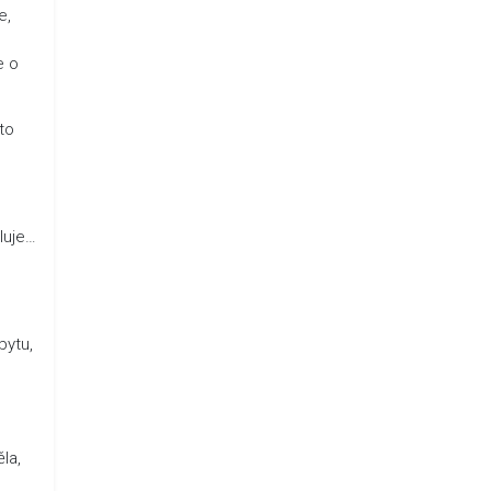
e,
e o
 to
iluje…
bytu,
la,