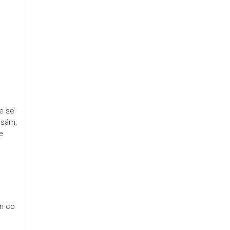
že se
 sám,
e
en co