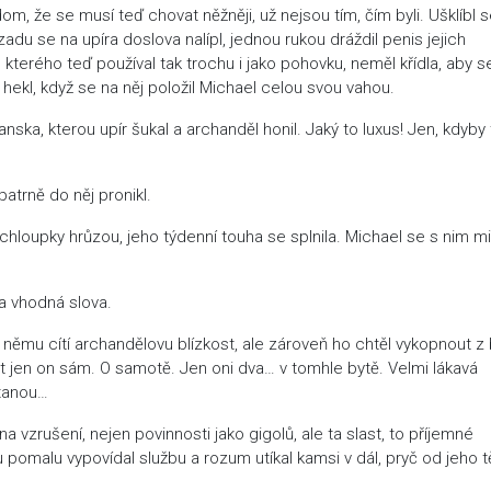
om, že se musí teď chovat něžněji, už nejsou tím, čím byli. Ušklíbl s
adu se na upíra doslova nalípl, jednou rukou dráždil penis jejich
 kterého teď používal tak trochu i jako pohovku, neměl křídla, aby s
 hekl, když se na něj položil Michael celou svou vahou.
ranska, kterou upír šukal a archanděl honil. Jaký to luxus! Jen, kdyby
patrně do něj pronikl.
it chloupky hrůzou, jeho týdenní touha se splnila. Michael se s nim m
ta vhodná slova.
 němu cítí archandělovu blízkost, ale zároveň ho chtěl vykopnout z 
t jen on sám. O samotě. Jen oni dva… v tomhle bytě. Velmi lákavá
stanou…
na vzrušení, nejen povinnosti jako gigolů, ale ta slast, to příjemné
omalu vypovídal službu a rozum utíkal kamsi v dál, pryč od jeho tě