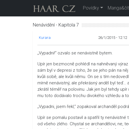
Povídky
Manga&čít
Nenávidění - Kapitola 7
Kurara
26/1/2015 - 12:12
„Vypadni!“ ozvalo se nenávistně bytem.
Upír jen bezmocně pohlédl na nahněvaný výraz 
sám byl v depresi z toho, že se jeho pán na něj
kvůli sobě, ale kvůli němu. On se s tím nedovedl
mírně nenávistný, ale překrásný anděl byl teď… ano
zkrátil téměř na polovinu. Jak jen byl tehdy up
mu toto dodávalo trochu divokého vzhledu a to 
„Vypadni, jsem řekl,“ zopakoval archanděl podr
Upír se pomalu postavil a spatřil ty nenávistné
od všeho zlého. Chystal se archandělovi, ne, teď 