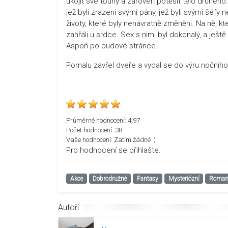
ukojit své touhy a zároveň potěšit tělo druhého
jež byli zrazeni svými pány, jež byli svými šéfy 
životy, které byly nenávratně změněni. Na ně, kteří
zahřáli u srdce. Sex s nimi byl dokonalý, a ješ
Aspoň po pudové stránce.
Pomalu zavřel dveře a vydal se do výru nočníh
Průměrné hodnocení:
4,97
Počet hodnocení:
38
Vaše hodnocení:
Zatím žádné :)
Pro hodnocení se přihlašte.
Akce
Dobrodružné
Fantasy
Mysteriózní
Roman
Autoři