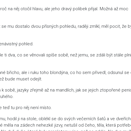
oč na něj otočil hlavu, ale jeho dravý polibek přijal. Možná až moc
ž se mu dostalo dvou přísných pohledu, raději zmlkl, měl pocit, že b
nenávistný pohled.
e ti dva, co se věnovali spíše sobě, než jemu, se zdáli být stále pln
vané břicho, ale i ruku toho blondýna, co ho sem přivedl, odsunul se 
ež bude muset odejít.
m k sobě, jazyky zřejmě až na mandlích, jak se jejich ztopořené peni
druhého.
 teď tu pro něj není místo.
u, hodil ji na stole, oblékl se do svých večerních šatů a ve dveříc
teré měla na zádech nehezké jizvy, netušil od čeho, těla, která potře