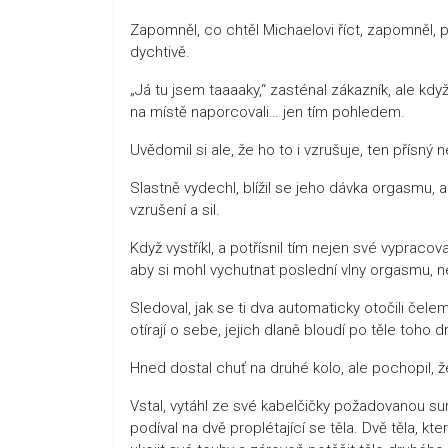
Zapomněl, co chtěl Michaelovi říct, zapomněl, pr
dychtivě.
„Já tu jsem taaaaky,“ zasténal zákazník, ale kdy
na místě naporcovali… jen tím pohledem.
Uvědomil si ale, že ho to i vzrušuje, ten přísný 
Slastně vydechl, blížil se jeho dávka orgasmu, al
vzrušení a sil.
Když vystříkl, a potřísnil tím nejen své vypraco
aby si mohl vychutnat poslední vlny orgasmu, n
Sledoval, jak se ti dva automaticky otočili čele
otírají o sebe, jejich dlaně bloudí po těle toho 
Hned dostal chuť na druhé kolo, ale pochopil, že
Vstal, vytáhl ze své kabelčičky požadovanou sum
podíval na dvě proplétající se těla. Dvě těla, k