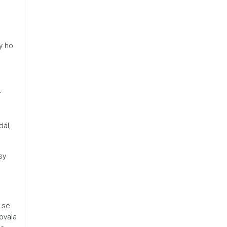
y ho
í
dál,
sy
h se
bovala