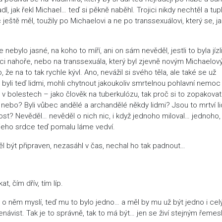
l, jak řekl Michael… teď si pěkně naběhl. Trojici nikdy nechtěl a tu
c ještě měl, toužily po Michaelovi a ne po transsexuálovi, který se, ja
e nebylo jasné, na koho to míří, ani on sám nevěděl, jestli to byla jízl
ci nahoře, nebo na transsexuála, který byl zjevně novým Michaelo
e na to tak rychle kývl. Ano, nevážil si svého těla, ale také se už
 byli teď lidmi, mohli chytnout jakoukoliv smrtelnou pohlavní nemoc
 v bolestech – jako člověk na tuberkulózu, tak proč si to zopakovat
nebo? Byli vůbec andělé a archandělé někdy lidmi? Jsou to mrtví li
 post? Nevěděl… nevěděl o nich nic, i když jednoho miloval… jednoho,
 jeho srdce teď pomalu láme vedví.
měl být připraven, nezasáhl v čas, nechal ho tak padnout…
, čím dřív, tím líp.
 o něm myslí, teď mu to bylo jedno… a měl by mu už být jedno i cel
návist. Tak je to správně, tak to má být… jen se živí stejným řeme