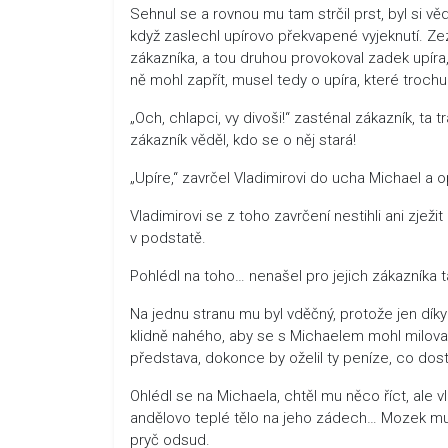
Sehnul se a rovnou mu tam strčil prst, byl si věd
když zaslechl upírovo překvapené vyjeknutí. Zez
zákazníka, a tou druhou provokoval zadek upíra,
ně mohl zapřít, musel tedy o upíra, které trochu
„Och, chlapci, vy divoši!“ zasténal zákazník, ta t
zákazník věděl, kdo se o něj stará!
„Upíre,“ zavrčel Vladimirovi do ucha Michael a o
Vladimirovi se z toho zavrčení nestihli ani zjež
v podstatě.
Pohlédl na toho… nenašel pro jejich zákazníka 
Na jednu stranu mu byl vděčný, protože jen díky
klidně nahého, aby se s Michaelem mohl milova
představa, dokonce by oželil ty peníze, co do
Ohlédl se na Michaela, chtěl mu něco říct, ale vl
andělovo teplé tělo na jeho zádech… Mozek mu p
pryč odsud.