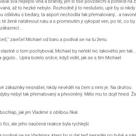
vával svá nejlepší vína a brandy, jen si tiše povzdechl a pohlédl na 
vaná, až to hezké nebylo. Rozhodně jí to neslušelo, upír by si nikdy
akou ošklivku s beďary, ta aspoň nechodila tak přemalovaný… a navon
k té ženě natáhnout ruku a s prominutím ji vykopat ven, po té, co by
 zákaznicí…
ceš,“ zavrčel Michael od baru a podíval se na tu ženu.
, vlastně o tom pochyboval, Michael by neřekl nic takového jen tak… 
a gigolo… Upíra bolelo srdce, když viděl, jak se s tím Michael
kové zákazníky nesnášel, nikdy nevěděl na čem s nimi je. Na druhou
kdyby nebyl tak přemalovaný a převoněný. Mělo mu to dojít hned. Že
chlap, jak jim Vladimir s oblibou říkal.
o říci, ale jeho naučená reakce byla rychlejší.
 podíval se na Vladimira, který by si dal teď nejraději po hubě a sá