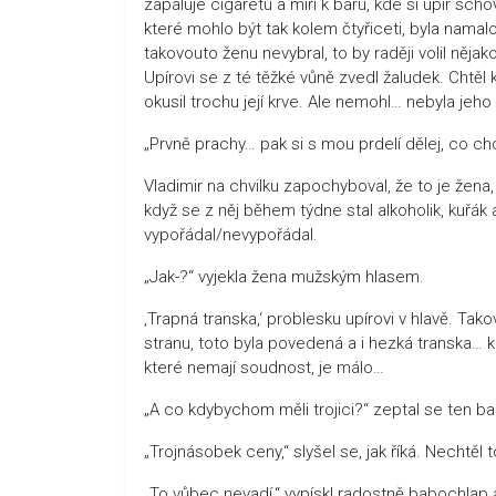
zapaluje cigaretu a míří k baru, kde si upír scho
které mohlo být tak kolem čtyřiceti, byla namalo
takovouto ženu nevybral, to by raději volil něj
Upírovi se z té těžké vůně zvedl žaludek. Chtěl 
okusil trochu její krve. Ale nemohl… nebyla jeho
„Prvně prachy… pak si s mou prdelí dělej, co ch
Vladimir na chvilku zapochyboval, že to je žena
když se z něj během týdne stal alkoholik, kuřák 
vypořádal/nevypořádal.
„Jak-?“ vyjekla žena mužským hlasem.
‚Trapná transka,‘ problesku upírovi v hlavě. Ta
stranu, toto byla povedená a i hezká transka… 
které nemají soudnost, je málo…
„A co kdybychom měli trojici?“ zeptal se ten babo
„Trojnásobek ceny,“ slyšel se, jak říká. Nechtěl t
„To vůbec nevadí,“ vypískl radostně babochlap a