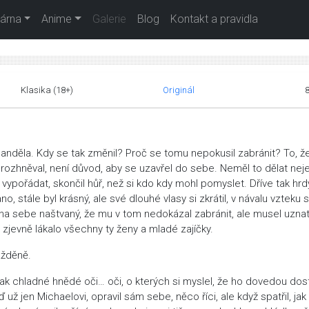
árna
Anime
Galerie
Blog
Kontakt a pravidla
Klasika (18+)
Originál
anděla. Kdy se tak změnil? Proč se tomu nepokusil zabránit? To, ž
 rozhněval, není důvod, aby se uzavřel do sebe. Neměl to dělat nej
 vypořádat, skončil hůř, než si kdo kdy mohl pomyslet. Dříve tak hrdý
, stále byl krásný, ale své dlouhé vlasy si zkrátil, v návalu vzteku s
ír na sebe naštvaný, že mu v tom nedokázal zabránit, ale musel uznat
zjevně lákalo všechny ty ženy a mladé zajíčky.
ážděně.
 tak chladné hnědé oči… oči, o kterých si myslel, že ho dovedou dos
už jen Michaelovi, opravil sám sebe, něco říci, ale když spatřil, jak 