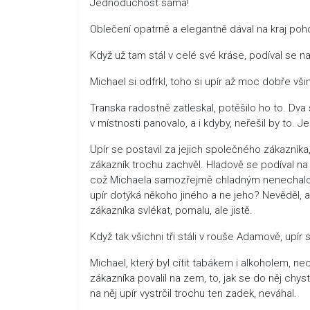
Jednoduchost sama!
Oblečení opatrně a elegantně dával na kraj poh
Když už tam stál v celé své kráse, podíval se na 
Michael si odfrkl, toho si upír až moc dobře všim
Transka radostně zatleskal, potěšilo ho to. Dva 
v místnosti panovalo, a i kdyby, neřešil by to. 
Upír se postavil za jejich společného zákazníka,
zákazník trochu zachvěl. Hladově se podíval na M
což Michaela samozřejmě chladným nenechalo, 
upír dotýká někoho jiného a ne jeho? Nevěděl, a 
zákazníka svlékat, pomalu, ale jistě.
Když tak všichni tři stáli v rouše Adamově, upír 
Michael, který byl cítit tabákem i alkoholem, nec
zákazníka povalil na zem, to, jak se do něj chys
na něj upír vystrčil trochu ten zadek, neváhal.