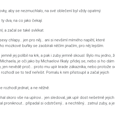
ovky, aby se nezmuchlalo, na své oblečení byl vždy opatrný.
ty dva, na co jako čekají.
l, a začal se také svlékat.
sexy chlapy… jen pro něj… ani si nevšiml mírného napětí, které
Jeho mozkové buňky se zaobírali něčím jinačím, pro něj lepším.
 jemně jej políbil na krk, a pak i zuby jemně skousl. Bylo mu jedno, 
ichaela, je oči jako by Michaelovi říkaly: přidej se, nebo si ho dám
jen nevědě proč… proto mu upír krade zákazníka, nebo protože s
rozhodl se to teď neřešit. Pomalu k nim přistoupil a začal jejich
se rozhodl jednat, a ne něžně.
hal skoro vše na upírovi… jen sledoval, jak upír dost nešetrně jejich
tal proniknout… připadal si odstrčený… a nechtěný… zatnul zuby, a j