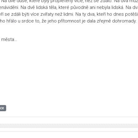
. Na dvě duše, které byly propleteny více, než se zdálo. Na dva muž
nenáviděni. Na dvě lidská těla, které původně ani nebyla lidská. Na dv
 se zdáli býti více zvířaty než lidmi. Na ty dva, kteří ho dnes potěšil
tě ho hřálo u srdce to, že jeho přítomnost je dala zřejmě dohromady.
o města…
ce