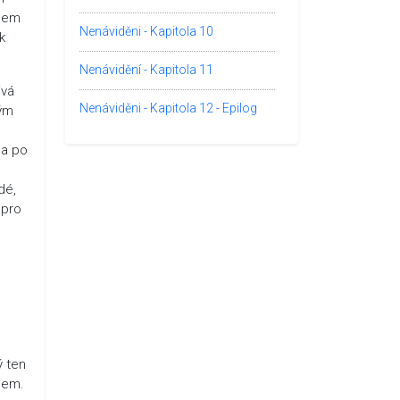
plem
Nenáviděni - Kapitola 10
k
Nenávidění - Kapitola 11
ivá
Nenáviděni - Kapitola 12 - Epilog
vým
 a po
dé,
 pro
ý ten
slem.