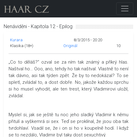
Nenáviděni - Kapitola 12 - Epilog
Kurara
8/3/2015 - 20:20
Klasika (18+)
Originál
10
„Co to děláš?“ ozval se za ním tak známý a příkrý hlas.
Naštval ho… Ooo, ano, tehdy ho tak naštval. Vlastně to není
tak dávno, asi tak týden zpět. Že by to nedokázal? To se
spletl, zvládal to, a dost dobře. No, jakože každou sprchu
si ho musel vyhodit, ale ten trest, který Vladimirovi uložil,
zvládal.
Myslel si, jak se ještě tu noc jeho sladký Vladimir k němu
přitulí a vyškemrá si sex. Teď se proklínal, že jsou oba tak
tvrdohlaví. Vsadil se, že i on si ho v koupelně hodí. I když
se to nezdálo, Vladimir byl taky dost sexuchtivý.