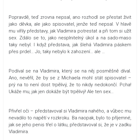
Popravdě, teď zrovna nepsal, ano rozhodl se přestat živit
jako děvka, ale jako spisovatel, jenže teď nepsal. V hlavě
mu vířily představy, jak Vladimira potrestat a při tom si užít
sex. Zdálo se to, jako nesplnitelný úkol a na sado-maso
taky nebyl. I když představa, jak šlehá Vladimira páskem
přes prdel… Jo, taky nebylo k zahození… ale …
Podíval se na Vladimira, který se na něj posměšně díval.
Ano, nevěřil, že by se z Michaela mohl stát spisovatel –
prý na to není dost trpělivý, že to nikdy nedokončí. Pcha!
Ukáže mu, jak jen dokáže být trpělivý! Ale ten sex…
Přivřel oči – představoval si Vladimira nahého, a vůbec mu
nevadilo to napětí v rozkroku. Ba naopak, bylo to příjemné,
jak se jeho penis třel o látku, představoval si, že je v zadku
Vladimira.