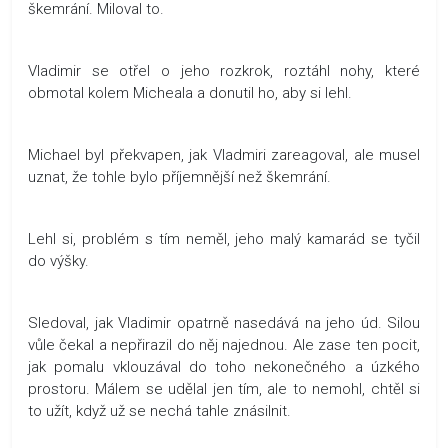
škemrání. Miloval to.
Vladimir se otřel o jeho rozkrok, roztáhl nohy, které
obmotal kolem Micheala a donutil ho, aby si lehl.
Michael byl překvapen, jak Vladmiri zareagoval, ale musel
uznat, že tohle bylo příjemnější než škemrání.
Lehl si, problém s tím neměl, jeho malý kamarád se tyčil
do výšky.
Sledoval, jak Vladimir opatrně nasedává na jeho úd. Silou
vůle čekal a nepřirazil do něj najednou. Ale zase ten pocit,
jak pomalu vklouzával do toho nekonečného a úzkého
prostoru. Málem se udělal jen tím, ale to nemohl, chtěl si
to užít, když už se nechá tahle znásilnit.