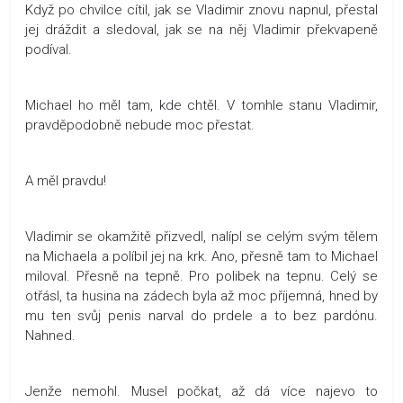
Když po chvilce cítil, jak se Vladimir znovu napnul, přestal
jej dráždit a sledoval, jak se na něj Vladimir překvapeně
podíval.
Michael ho měl tam, kde chtěl. V tomhle stanu Vladimir,
pravděpodobně nebude moc přestat.
A měl pravdu!
Vladimir se okamžitě přizvedl, nalípl se celým svým tělem
na Michaela a políbil jej na krk. Ano, přesně tam to Michael
miloval. Přesně na tepně. Pro polibek na tepnu. Celý se
otřásl, ta husina na zádech byla až moc příjemná, hned by
mu ten svůj penis narval do prdele a to bez pardónu.
Nahned.
Jenže nemohl. Musel počkat, až dá více najevo to