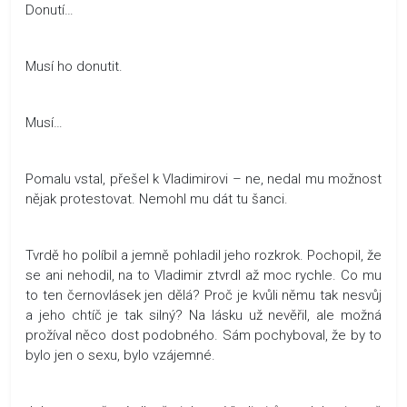
Donutí…
Musí ho donutit.
Musí…
Pomalu vstal, přešel k Vladimirovi – ne, nedal mu možnost
nějak protestovat. Nemohl mu dát tu šanci.
Tvrdě ho políbil a jemně pohladil jeho rozkrok. Pochopil, že
se ani nehodil, na to Vladimir ztvrdl až moc rychle. Co mu
to ten černovlásek jen dělá? Proč je kvůli němu tak nesvůj
a jeho chtíč je tak silný? Na lásku už nevěřil, ale možná
prožíval něco dost podobného. Sám pochyboval, že by to
bylo jen o sexu, bylo vzájemné.