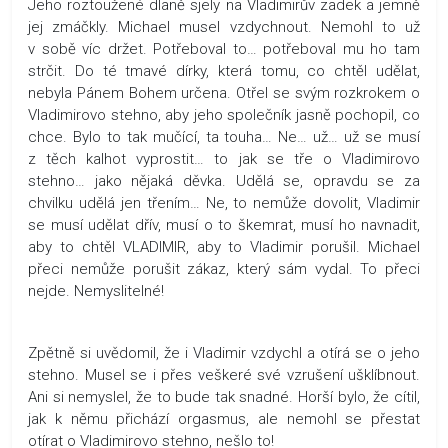
Jeho roztoužené dlaně sjely na Vladimirův zadek a jemně
jej zmáčkly. Michael musel vzdychnout. Nemohl to už
v sobě víc držet. Potřeboval to… potřeboval mu ho tam
strčit. Do té tmavé dírky, která tomu, co chtěl udělat,
nebyla Pánem Bohem určena. Otřel se svým rozkrokem o
Vladimirovo stehno, aby jeho společník jasně pochopil, co
chce. Bylo to tak mučící, ta touha… Ne… už… už se musí
z těch kalhot vyprostit… to jak se tře o Vladimirovo
stehno… jako nějaká děvka. Udělá se, opravdu se za
chvilku udělá jen třením… Ne, to nemůže dovolit, Vladimir
se musí udělat dřív, musí o to škemrat, musí ho navnadit,
aby to chtěl VLADIMIR, aby to Vladimir porušil. Michael
přeci nemůže porušit zákaz, který sám vydal. To přeci
nejde. Nemyslitelné!
Zpětně si uvědomil, že i Vladimir vzdychl a otírá se o jeho
stehno. Musel se i přes veškeré své vzrušení ušklíbnout.
Ani si nemyslel, že to bude tak snadné. Horší bylo, že cítil,
jak k němu přichází orgasmus, ale nemohl se přestat
otírat o Vladimirovo stehno, nešlo to!