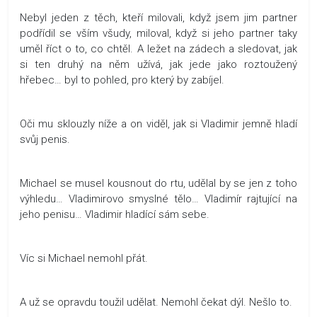
Nebyl jeden z těch, kteří milovali, když jsem jim partner
podřídil se vším všudy, miloval, když si jeho partner taky
uměl říct o to, co chtěl. A ležet na zádech a sledovat, jak
si ten druhý na něm užívá, jak jede jako roztoužený
hřebec… byl to pohled, pro který by zabíjel.
Oči mu sklouzly níže a on viděl, jak si Vladimir jemně hladí
svůj penis.
Michael se musel kousnout do rtu, udělal by se jen z toho
výhledu… Vladimirovo smyslné tělo… Vladimír rajtující na
jeho penisu… Vladimir hladící sám sebe.
Víc si Michael nemohl přát.
A už se opravdu toužil udělat. Nemohl čekat dýl. Nešlo to.