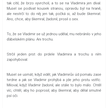
tak cítil, že brzo vyvrcholí, a to se na Vladimira jen díval.
Musel se podívat kousek stranou, opravdu byl na hraně,
ale nestrčí to do něj jen tak, počká si, až bude škemrat.
Ano, chce, aby škemral, žadonil, prosil o sex.
To, že se Vladimir se už jednou udělal, mu nebránilo v jeho
ďábelském plánu. Ani trochu.
Strčil jeden prst do prdele Vladimira a trochu s ním
zapohyboval.
Musel se usmát, když viděl, jak Vladimirův úd pomalu zase
tvrdne a jak se Vladimir prohýbá a jde jeho prstu vstříc.
Miloval, když Vladimir žadonil, ale stále to bylo málo. Chtěl
víc, chtěl, aby ho poprosil, aby škemral, aby dělal smutné
psí oči.