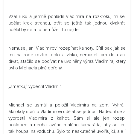
Vzal ruku a jemně pohladil Vladimira na rozkroku, musel
udělat krok stranou, otřít se ještě tak jednou dvakrát,
udělal by se a to nemůže. To nejde!
Nemusel, ani Vladimirovi rozepínat kalhoty. Cítil pak, jak se
mu na roce rozlilo teplo a vlhko, nemusel tam dolu ani
dívat, stačilo se podívat na uvolněný výraz Vladimira, který
byl o Michaela plně opřený.
„Zmetku,“ vydechl Vladimir.
Michael se usmál a položil Vladimira na zem. Vyhrál.
Málokdy stačilo Vladimirovi udělat se jednou. Nadechl se a
vyprostil Vladimira z kalhot. Sám si ale jen rozepl
poklopec a nechal svého malého kamaráda, aby se jen
tak houpal na vzduchu. Bylo to neskutečně uvolňující, ale i