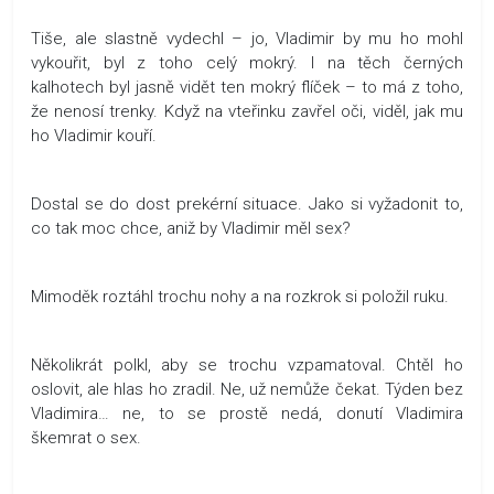
Tiše, ale slastně vydechl – jo, Vladimir by mu ho mohl
vykouřit, byl z toho celý mokrý. I na těch černých
kalhotech byl jasně vidět ten mokrý flíček – to má z toho,
že nenosí trenky. Když na vteřinku zavřel oči, viděl, jak mu
ho Vladimir kouří.
Dostal se do dost prekérní situace. Jako si vyžadonit to,
co tak moc chce, aniž by Vladimir měl sex?
Mimoděk roztáhl trochu nohy a na rozkrok si položil ruku.
Několikrát polkl, aby se trochu vzpamatoval. Chtěl ho
oslovit, ale hlas ho zradil. Ne, už nemůže čekat. Týden bez
Vladimira… ne, to se prostě nedá, donutí Vladimira
škemrat o sex.