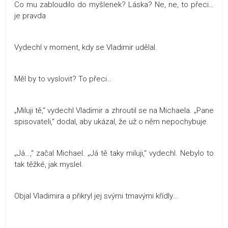
Co mu zabloudilo do myšlenek? Láska? Ne, ne, to přeci…
je pravda
Vydechl v moment, kdy se Vladimir udělal.
Měl by to vyslovit? To přeci…
„Miluji tě,“ vydechl Vladimir a zhroutil se na Michaela. „Pane
spisovateli,“ dodal, aby ukázal, že už o něm nepochybuje.
„Já…,“ začal Michael. „Já tě taky miluji,“ vydechl. Nebylo to
tak těžké, jak myslel.
Objal Vladimira a přikryl jej svými tmavými křídly…