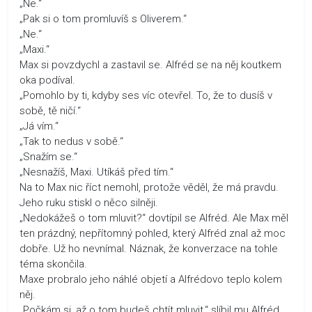
„Ne.“
„Pak si o tom promluvíš s Oliverem.“
„Ne.“
„Maxi.“
Max si povzdychl a zastavil se. Alfréd se na něj koutkem
oka podíval.
„Pomohlo by ti, kdyby ses víc otevřel. To, že to dusíš v
sobě, tě ničí.“
„Já vím.“
„Tak to nedus v sobě.“
„Snažím se.“
„Nesnažíš, Maxi. Utíkáš před tím.“
Na to Max nic říct nemohl, protože věděl, že má pravdu.
Jeho ruku stiskl o něco silněji.
„Nedokážeš o tom mluvit?“ dovtípil se Alfréd. Ale Max měl
ten prázdný, nepřítomný pohled, který Alfréd znal až moc
dobře. Už ho nevnímal. Náznak, že konverzace na tohle
téma skončila.
Maxe probralo jeho náhlé objetí a Alfrédovo teplo kolem
něj.
„Počkám si, až o tom budeš chtít mluvit,“ slíbil mu Alfréd.