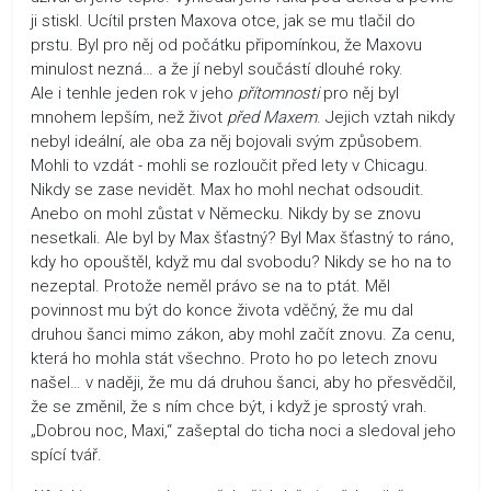
ji stiskl. Ucítil prsten Maxova otce, jak se mu tlačil do
prstu. Byl pro něj od počátku připomínkou, že Maxovu
minulost nezná… a že jí nebyl součástí dlouhé roky.
Ale i tenhle jeden rok v jeho
přítomnosti
pro něj byl
mnohem lepším, než život
před Maxem
. Jejich vztah nikdy
nebyl ideální, ale oba za něj bojovali svým způsobem.
Mohli to vzdát - mohli se rozloučit před lety v Chicagu.
Nikdy se zase nevidět. Max ho mohl nechat odsoudit.
Anebo on mohl zůstat v Německu. Nikdy by se znovu
nesetkali. Ale byl by Max šťastný? Byl Max šťastný to ráno,
kdy ho opouštěl, když mu dal svobodu? Nikdy se ho na to
nezeptal. Protože neměl právo se na to ptát. Měl
povinnost mu být do konce života vděčný, že mu dal
druhou šanci mimo zákon, aby mohl začít znovu. Za cenu,
která ho mohla stát všechno. Proto ho po letech znovu
našel… v naději, že mu dá druhou šanci, aby ho přesvědčil,
že se změnil, že s ním chce být, i když je sprostý vrah.
„Dobrou noc, Maxi,“ zašeptal do ticha noci a sledoval jeho
spící tvář.