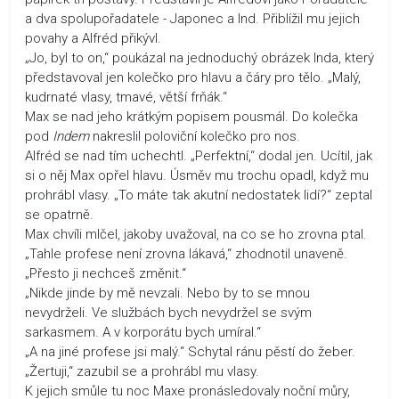
a dva spolupořadatele - Japonec a Ind. Přiblížil mu jejich
povahy a Alfréd přikývl.
„Jo, byl to on,“ poukázal na jednoduchý obrázek Inda, který
představoval jen kolečko pro hlavu a čáry pro tělo. „Malý,
kudrnaté vlasy, tmavé, větší frňák.“
Max se nad jeho krátkým popisem pousmál. Do kolečka
pod
Indem
nakreslil poloviční kolečko pro nos.
Alfréd se nad tím uchechtl. „Perfektní,“ dodal jen. Ucítil, jak
si o něj Max opřel hlavu. Úsměv mu trochu opadl, když mu
prohrábl vlasy. „To máte tak akutní nedostatek lidí?“ zeptal
se opatrně.
Max chvíli mlčel, jakoby uvažoval, na co se ho zrovna ptal.
„Tahle profese není zrovna lákavá,“ zhodnotil unaveně.
„Přesto ji nechceš změnit.“
„Nikde jinde by mě nevzali. Nebo by to se mnou
nevydrželi. Ve službách bych nevydržel se svým
sarkasmem. A v korporátu bych umíral.“
„A na jiné profese jsi malý.“ Schytal ránu pěstí do žeber.
„Žertuji,“ zazubil se a prohrábl mu vlasy.
K jejich smůle tu noc Maxe pronásledovaly noční můry,