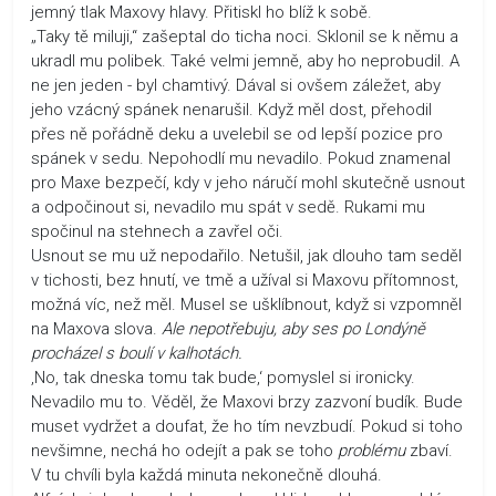
jemný tlak Maxovy hlavy. Přitiskl ho blíž k sobě.
„Taky tě miluji,“ zašeptal do ticha noci. Sklonil se k němu a
ukradl mu polibek. Také velmi jemně, aby ho neprobudil. A
ne jen jeden - byl chamtivý. Dával si ovšem záležet, aby
jeho vzácný spánek nenarušil. Když měl dost, přehodil
přes ně pořádně deku a uvelebil se od lepší pozice pro
spánek v sedu. Nepohodlí mu nevadilo. Pokud znamenal
pro Maxe bezpečí, kdy v jeho náručí mohl skutečně usnout
a odpočinout si, nevadilo mu spát v sedě. Rukami mu
spočinul na stehnech a zavřel oči.
Usnout se mu už nepodařilo. Netušil, jak dlouho tam seděl
v tichosti, bez hnutí, ve tmě a užíval si Maxovu přítomnost,
možná víc, než měl. Musel se ušklíbnout, když si vzpomněl
na Maxova slova.
Ale nepotřebuju, aby ses po Londýně
procházel s boulí v kalhotách.
‚No, tak dneska tomu tak bude,‘ pomyslel si ironicky.
Nevadilo mu to. Věděl, že Maxovi brzy zazvoní budík. Bude
muset vydržet a doufat, že ho tím nevzbudí. Pokud si toho
nevšimne, nechá ho odejít a pak se toho
problému
zbaví.
V tu chvíli byla každá minuta nekonečně dlouhá.