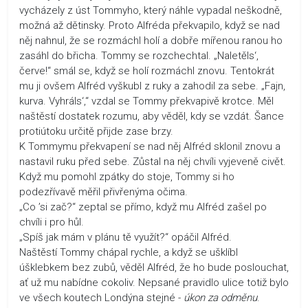
vycházely z úst Tommyho, který náhle vypadal neškodně,
možná až dětinsky. Proto Alfréda překvapilo, když se nad
něj nahnul, že se rozmáchl holí a dobře mířenou ranou ho
zasáhl do břicha. Tommy se rozchechtal. „Naletěls‘,
červe!“ smál se, když se holí rozmáchl znovu. Tentokrát
mu ji ovšem Alfréd vyškubl z ruky a zahodil za sebe. „Fajn,
kurva. Vyhráls‘,“ vzdal se Tommy překvapivě krotce. Měl
naštěstí dostatek rozumu, aby věděl, kdy se vzdát. Šance
protiútoku určitě přijde zase brzy.
K Tommymu překvapení se nad něj Alfréd sklonil znovu a
nastavil ruku před sebe. Zůstal na něj chvíli vyjeveně civět.
Když mu pomohl zpátky do stoje, Tommy si ho
podezřívavě měřil přivřenýma očima.
„Co ’si zač?“ zeptal se přímo, když mu Alfréd zašel po
chvíli i pro hůl.
„Spíš jak mám v plánu tě využít?“ opáčil Alfréd.
Naštěstí Tommy chápal rychle, a když se ušklíbl
úšklebkem bez zubů, věděl Alfréd, že ho bude poslouchat,
ať už mu nabídne cokoliv. Nepsané pravidlo ulice totiž bylo
ve všech koutech Londýna stejné -
úkon za odměnu
.