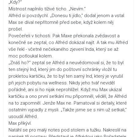
„Kdy?“
Místnost naplnilo tíživé ticho. „Nevím.“
Alfréd si povzdychl. „Donesu ti jídlo,“ dodal jenom a vstal.
Max se díval nepřítomně před sebe, když kolem něj
prošel.
Povečeřeli v tichosti. Pak Maxe překonala zvědavost a
konečně se zeptal, co Alfréd dokázal najít. A tak mu Alfréd
vše řekl - včetně nečekaného zjevení Inda, který se až
moc potloukal kolem.
„Znáš ho?“ zeptal se Alfréd a neuvědomoval si, že to byl
ten stejný Ind, který jim do poštovní schránky vložil tu
prokletou kartičku, že to byl ten samý Ind, který je vyrušil
při jejich pobytu na wellness. Nikdy jeho tvář neviděl
pořádně, ani si ho nijak neprohlížel. Když mu Max ukázal
kartičku a ono první setkání mu připomněl, věděl, že Alfréd
na to zapomněl. Jenže Max ne. Pamatoval si detaily, které
ostatním vypadly z mysli. „Takže jsme se s ním už setkali,“
usoudil Alfréd.
Max přikývl.
Natáhl se pro malý notes pod stolem a tužku. Nakreslil na
papírek tři postavy. Představil je Alfrédovi jako Pořadatele