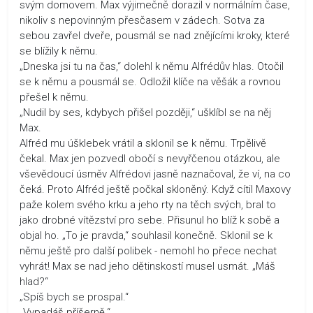
svým domovem. Max výjimečně dorazil v normálním čase,
nikoliv s nepovinným přesčasem v zádech. Sotva za
sebou zavřel dveře, pousmál se nad znějícími kroky, které
se blížily k němu.
„Dneska jsi tu na čas,“ dolehl k němu Alfrédův hlas. Otočil
se k němu a pousmál se. Odložil klíče na věšák a rovnou
přešel k němu.
„Nudil by ses, kdybych přišel později,“ ušklíbl se na něj
Max.
Alfréd mu úšklebek vrátil a sklonil se k němu. Trpělivě
čekal. Max jen pozvedl obočí s nevyřčenou otázkou, ale
vševědoucí úsměv Alfrédovi jasně naznačoval, že ví, na co
čeká. Proto Alfréd ještě počkal skloněný. Když cítil Maxovy
paže kolem svého krku a jeho rty na těch svých, bral to
jako drobné vítězství pro sebe. Přisunul ho blíž k sobě a
objal ho. „To je pravda,“ souhlasil konečně. Sklonil se k
němu ještě pro další polibek - nemohl ho přece nechat
vyhrát! Max se nad jeho dětinskostí musel usmát. „Máš
hlad?“
„Spíš bych se prospal.“
„Vypadáš příšerně.“