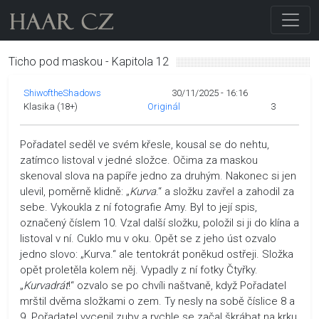
Ticho pod maskou - Kapitola 12
ShiwoftheShadows
30/11/2025 - 16:16
Klasika (18+)
Originál
3
Pořadatel seděl ve svém křesle, kousal se do nehtu,
zatímco listoval v jedné složce. Očima za maskou
skenoval slova na papíře jedno za druhým. Nakonec si jen
ulevil, poměrně klidně: „
Kurva
.“ a složku zavřel a zahodil za
sebe. Vykoukla z ní fotografie Amy. Byl to její spis,
označený číslem 10. Vzal další složku, položil si ji do klína a
listoval v ní. Cuklo mu v oku. Opět se z jeho úst ozvalo
jedno slovo: „Kurva.“ ale tentokrát poněkud ostřeji. Složka
opět proletěla kolem něj. Vypadly z ní fotky Čtyřky.
„
Kurvadrát
!“ ozvalo se po chvíli naštvaně, když Pořadatel
mrštil dvěma složkami o zem. Ty nesly na sobě číslice 8 a
9. Pořadatel vycenil zuby a rychle se začal škrábat na krku,