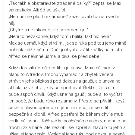
„Tak takhle obstaráváte ztracené balíky?“ zeptal se Max
sarkasticky. Alfréd se ušklíbl.
„Nemusíme platit reklamace,“ zažertoval dlouhán vedle
něj.
„Chytré a nezákonné, víc nekomentuju.“
„Není to nezákonné, když tomu balíku fakt nic není.“
Max se usmál, když si všiml, jak se ruka pod tou jeho mírně
pohnula blíž k němu. Opět ji chytil a vrátil zpátky na místo.
Alfréd se nevinně usmál a díval se před sebe.
Když dorazili domů, dostihla je únava. Max měl sice v
plánu to Alfrédovi trochu vynahradit a zbytek večera
strávit v jeho blízkosti pod dekou na gauči, ale únava ho
stíhala už ve chvíli, kdy se sprchoval. Řekl si, že s ním
bude aspoň chvíli. Když usne na gauči, bude si to vyčítat
jen sobě, že bude ráno rozlámaný. Přesto se přistihl, když
seděl s hlavou opřenou o jeho rameno, že se cítil
bezpečně a klidně. Alfréd postřehl, že během chvíle muž
vedle něj usnul.
Tolik asi ke společnému večeru,
napadlo ho
trochu zklamaně. Ale nezlobil se. Opřel si hlavu o tu jeho a
užíval si jeho teplo. Vyhledal jeho ruku pod dekou a pevně