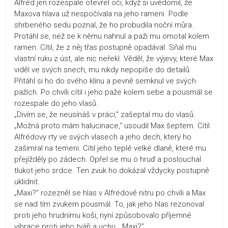
Alfréd jen rozespale otevřel oči, když si uvědomil, že
Maxova hlava už nespočívala na jeho rameni. Podle
shrbeného sedu poznal, že ho probudila noční můra.
Protáhl se, než se k němu nahnul a paži mu omotal kolem
ramen. Cítil, že z něj třas postupně opadával. Sňal mu
vlastní ruku z úst, ale nic neřekl. Věděl, že výjevy, které Max
viděl ve svých snech, mu nikdy nepopíše do detailů.
Přitáhl si ho do svého klínu a pevně semknul ve svých
pažích. Po chvíli cítil i jeho paže kolem sebe a pousmál se
rozespale do jeho vlasů.
„Divím se, že neusínáš v práci,“ zašeptal mu do vlasů.
„Možná proto mám halucinace,“ usoudil Max šeptem. Cítil
Alfrédovy rty ve svých vlasech a jeho dech, který ho
zašimral na temeni. Cítil jeho teplé velké dlaně, které mu
přejížděly po zádech. Opřel se mu o hruď a poslouchal
tlukot jeho srdce. Ten zvuk ho dokázal vždycky postupně
uklidnit.
„Maxi?“ rozezněl se hlas v Alfrédově nitru po chvíli a Max
se nad tím zvukem pousmál. To, jak jeho hlas rezonoval
proti jeho hrudnímu koši, nyní způsobovalo příjemné
vibrace proti jeho tváři a uchu. „Maxi?“