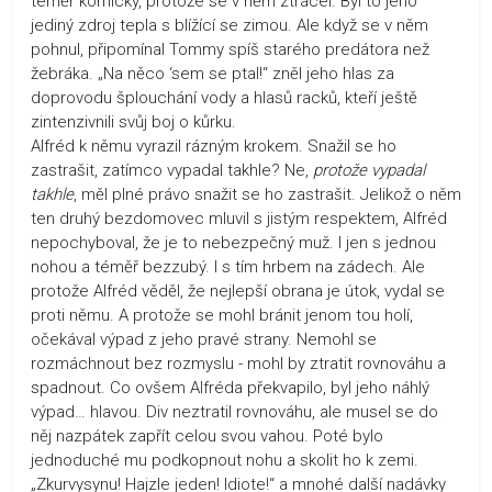
téměř komicky, protože se v něm ztrácel. Byl to jeho
jediný zdroj tepla s blížící se zimou. Ale když se v něm
pohnul, připomínal Tommy spíš starého predátora než
žebráka. „Na něco ‘sem se ptal!“ zněl jeho hlas za
doprovodu šplouchání vody a hlasů racků, kteří ještě
zintenzivnili svůj boj o kůrku.
Alfréd k němu vyrazil rázným krokem. Snažil se ho
zastrašit, zatímco vypadal takhle? Ne,
protože vypadal
takhle
, měl plné právo snažit se ho zastrašit. Jelikož o něm
ten druhý bezdomovec mluvil s jistým respektem, Alfréd
nepochyboval, že je to nebezpečný muž. I jen s jednou
nohou a téměř bezzubý. I s tím hrbem na zádech. Ale
protože Alfréd věděl, že nejlepší obrana je útok, vydal se
proti němu. A protože se mohl bránit jenom tou holí,
očekával výpad z jeho pravé strany. Nemohl se
rozmáchnout bez rozmyslu - mohl by ztratit rovnováhu a
spadnout. Co ovšem Alfréda překvapilo, byl jeho náhlý
výpad… hlavou. Div neztratil rovnováhu, ale musel se do
něj nazpátek zapřít celou svou vahou. Poté bylo
jednoduché mu podkopnout nohu a skolit ho k zemi.
„Zkurvysynu! Hajzle jeden! Idiote!“ a mnohé další nadávky