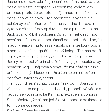
Jasně mu dokazovala, že jí nečiní problém zneužívat svou
pozici ve vlastní prospěch. Zároveň měl ovšem Max
drobnou jistotu, že po této nepříjemnosti mu dá zítra v
době jeho volna pokoj. Bylo podstatné, aby na tuhle
schůzi bylo vše připravené, oni si vyhodnotili prozatímní
výkony a všichni (tedy spíš lvice Elisa a pirátský kapitán
Jack Sparrow) byli spokojeni. Ostatní ani jeho řeč moc
nevnímali - Bob celou dobu čuměl do mobilu, křenil se, jak
magor - nejspíš mu to zase klapalo s manželkou v posteli
a nemusel spát na gauči - a takový kolega Thomas použil
čepici, aby bezpečně skryl, že celou schůzi prospal.
Jediný, kdo bedlivě vnímal každé slovo jejich kapitána, byl
nováček Kenji. U něj dávalo smysl, že byl ještě pro tuhle
práci zapálený - hlouček mužů a žen kolem něj ovšem
pociťoval syndrom vyhoření.
„Tím bych dnešní schůzi uzavřel,“ řekl John Sparrow a
všichni se jako na povel hned zvedli, popadli své věci a s
radostí se vydali pryč ke Kenjiho překvapení a pohoršení.
Snad očekával, že si tam ještě chvíli posedí a poklábosí o
tom, co se dozvěděli.
SMS od Alfréda ho vyrušila v půli cesty zpátky k jeho