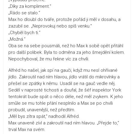
„Díky za kompliment.“
„Rádo se stalo.“
Max ho dloubl do tváře, protože pořád ji měl v dosahu, a
zazubil se. „Neprovokuj nebo spíš venku.“
„Chyběl bych ti.“
„Možná.“
Oba se na sebe pousmáli, než ho Max k sobě opět přitáhl
pro další polibek. Byla to odměna za jeho šmejdění kolem.
Nepochyboval, že mu řekne víc za chvíli.
Alfréd ho našel, jak spí na gauči, když mu nesl ohřívané
jídlo. Zakroutil nad ním hlavou, jídlo vrátil do mikrovlnky a
přešel se zpátky k němu. Usadil se na gauč vedle něj.
Seděl v naprosté tichosti a doufal, že šéf inspektor York
tentokrát bude spát o něco déle, než měl zvykem. K jeho
smůle se mu tohle přání nesplnilo a Max se po chvíli
probudil, unavenější, než předtím.
„Měl bys zítra spát,“ nadhodil Alfréd.
Max unaveně zívl a zakroutil nad ním hlavou. „Přejde to,“
trval Max na svém.