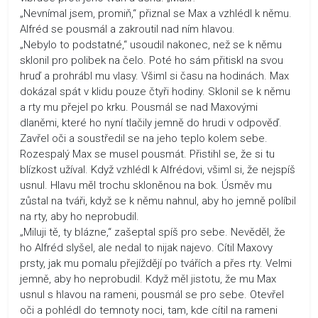
„Nevnímal jsem, promiň,“ přiznal se Max a vzhlédl k němu.
Alfréd se pousmál a zakroutil nad ním hlavou.
„Nebylo to podstatné,“ usoudil nakonec, než se k němu
sklonil pro polibek na čelo. Poté ho sám přitiskl na svou
hruď a prohrábl mu vlasy. Všiml si času na hodinách. Max
dokázal spát v klidu pouze čtyři hodiny. Sklonil se k němu
a rty mu přejel po krku. Pousmál se nad Maxovými
dlaněmi, které ho nyní tlačily jemně do hrudi v odpověď.
Zavřel oči a soustředil se na jeho teplo kolem sebe.
Rozespalý Max se musel pousmát. Přistihl se, že si tu
blízkost užíval. Když vzhlédl k Alfrédovi, všiml si, že nejspíš
usnul. Hlavu měl trochu skloněnou na bok. Úsměv mu
zůstal na tváři, když se k němu nahnul, aby ho jemně políbil
na rty, aby ho neprobudil.
„Miluji tě, ty blázne,“ zašeptal spíš pro sebe. Nevěděl, že
ho Alfréd slyšel, ale nedal to nijak najevo. Cítil Maxovy
prsty, jak mu pomalu přejíždějí po tvářích a přes rty. Velmi
jemně, aby ho neprobudil. Když měl jistotu, že mu Max
usnul s hlavou na rameni, pousmál se pro sebe. Otevřel
oči a pohlédl do temnoty noci, tam, kde cítil na rameni