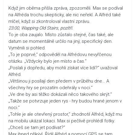
Když jim oběma přišla zpráva, zpozorněli. Max se podíval
na Alfréda trochu skepticky, ale nic neřekl. A Alfréd také
mlčel, když si zkontroloval vlastní zprávu.
23:00, Wapping Old Stairs, pozítří.
To je oba zaujalo. Místo zůstalo stejné, čas také, ale
datum se momentálně určilo na jiný, specifický den.
Vyměnili si pohled.
„To je poprvé,“ odpověděl na Alfrédovu nevyřčenou
otázku. „Vždycky bylo jen místo a čas.“
„Poslali ji dopředu, aby mohli získat více lidí?“ uvažoval
Alfréd.
„Většinou ji posílají den předem v průběhu dne… A
všechny hry se prozatím odehrály v noci.“
„Ve dne by asi těžko dokázali něco takového skrýt.“
„Takže se potvrzuje jeden rys - hry budou hrané jenom v
noci.“
„Tohle je ale otevřený prostor,“ zhodnotil Alfréd, když mu
na mobilu ukázal lokaci. Max si pečlivě prohlédl fotky.
„Chceš se tam jet podívat?“
Max ihned přikývl. Řídil Alfréd a pomocí GPS se tam