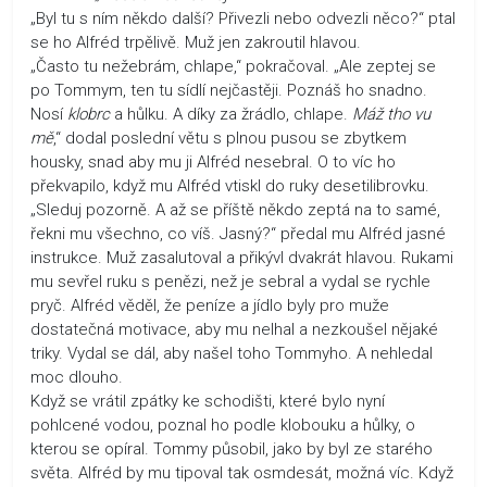
„Byl tu s ním někdo další? Přivezli nebo odvezli něco?“ ptal
se ho Alfréd trpělivě. Muž jen zakroutil hlavou.
„Často tu nežebrám, chlape,“ pokračoval. „Ale zeptej se
po Tommym, ten tu sídlí nejčastěji. Poznáš ho snadno.
Nosí
klobrc
a hůlku. A díky za žrádlo, chlape.
Máž tho vu
mě
,“ dodal poslední větu s plnou pusou se zbytkem
housky, snad aby mu ji Alfréd nesebral. O to víc ho
překvapilo, když mu Alfréd vtiskl do ruky desetilibrovku.
„Sleduj pozorně. A až se příště někdo zeptá na to samé,
řekni mu všechno, co víš. Jasný?“ předal mu Alfréd jasné
instrukce. Muž zasalutoval a přikývl dvakrát hlavou. Rukami
mu sevřel ruku s penězi, než je sebral a vydal se rychle
pryč. Alfréd věděl, že peníze a jídlo byly pro muže
dostatečná motivace, aby mu nelhal a nezkoušel nějaké
triky. Vydal se dál, aby našel toho Tommyho. A nehledal
moc dlouho.
Když se vrátil zpátky ke schodišti, které bylo nyní
pohlcené vodou, poznal ho podle klobouku a hůlky, o
kterou se opíral. Tommy působil, jako by byl ze starého
světa. Alfréd by mu tipoval tak osmdesát, možná víc. Když