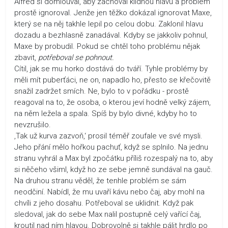
Alfréd si domlouval, aby zachoval klidnou hlavu a problém
prostě ignoroval. Jenže jen těžko dokázal ignorovat Maxe,
který se na něj takhle lepil po celou dobu. Zaklonil hlavu
dozadu a bezhlasně zanadával. Kdyby se jakkoliv pohnul,
Maxe by probudil. Pokud se chtěl toho problému nějak
zbavit,
potřeboval se pohnout.
Cítil, jak se mu horko dostává do tváří. Tyhle problémy by
měli mít puberťáci, ne on, napadlo ho, přesto se křečovitě
snažil zadržet smích. Ne, bylo to v pořádku - prostě
reagoval na to, že osoba, o kterou jeví hodně velký zájem,
na něm ležela a spala. Spíš by bylo divné, kdyby ho to
nevzrušilo.
‚Tak už kurva zazvoň,‘ prosil téměř zoufale ve své mysli.
Jeho přání mělo hořkou pachuť, když se splnilo. Na jednu
stranu vyhrál a Max byl zpočátku příliš rozespalý na to, aby
si něčeho všiml, když ho ze sebe jemně sundával na gauč.
Na druhou stranu věděl, že tenhle problém se sám
neodčiní. Nabídl, že mu uvaří kávu nebo čaj, aby mohl na
chvíli z jeho dosahu. Potřeboval se uklidnit. Když pak
sledoval, jak do sebe Max nalil postupně celý vařící čaj,
kroutil nad ním hlavou. Dobrovolně si takhle pálit hrdlo po