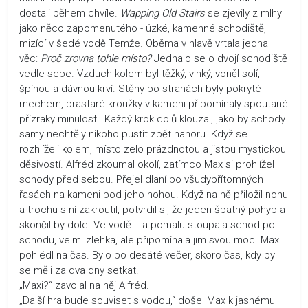
dostali během chvíle.
Wapping Old Stairs
se zjevily z mlhy
jako něco zapomenutého - úzké, kamenné schodiště,
mizící v šedé vodě Temže. Oběma v hlavě vrtala jedna
věc:
Proč zrovna tohle místo?
Jednalo se o dvojí schodiště
vedle sebe. Vzduch kolem byl těžký, vlhký, voněl solí,
špínou a dávnou krví. Stěny po stranách byly pokryté
mechem, prastaré kroužky v kameni připomínaly spoutané
přízraky minulosti. Každý krok dolů klouzal, jako by schody
samy nechtěly nikoho pustit zpět nahoru. Když se
rozhlíželi kolem, místo zelo prázdnotou a jistou mystickou
děsivostí. Alfréd zkoumal okolí, zatímco Max si prohlížel
schody před sebou. Přejel dlaní po všudypřítomných
řasách na kameni pod jeho nohou. Když na ně přiložil nohu
a trochu s ní zakroutil, potvrdil si, že jeden špatný pohyb a
skončil by dole. Ve vodě. Ta pomalu stoupala schod po
schodu, velmi zlehka, ale připomínala jim svou moc. Max
pohlédl na čas. Bylo po desáté večer, skoro čas, kdy by
se měli za dva dny setkat.
„Maxi?“ zavolal na něj Alfréd.
„Další hra bude souviset s vodou,“ došel Max k jasnému