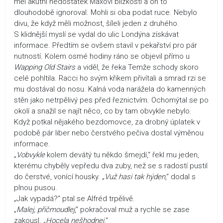
měl akutní nedostatek Maxovi blízkosti a on to
dlouhodobě ignoroval. Mohli si oba podat ruce. Nebylo
divu, že když měli možnost, šíleli jeden z druhého.
S klidnější myslí se vydal do ulic Londýna získávat
informace. Předtím se ovšem stavil v pekařství pro pár
nutností. Kolem osmé hodiny ráno se objevil přímo u
Wapping Old Stairs
a viděl, že řeka Temže schody skoro
celé pohltila. Racci ho svým křikem přivítali a smrad rzi se
mu dostával do nosu. Kalná voda narážela do kamenných
stěn jako netrpělivý pes před řeznictvím. Ochomýtal se po
okolí a snažil se najít něco, co by tam obvykle nebylo.
Když potkal nějakého bezdomovce, za drobný úplatek v
podobě pár liber nebo čerstvého pečiva dostal výměnou
informace.
„
Vobvykle
kolem devátý tu někdo šmejdí,“ řekl mu jeden,
kterému chyběly vepředu dva zuby, než se s radostí pustil
do čerstvé, vonící housky. „
Vuž hasi tak hýden
,“ dodal s
plnou pusou.
„Jak vypadá?“ ptal se Alfréd trpělivě.
„
Malej, přičmoudlej
,“ pokračoval muž a rychle se zase
zakousl. „
Hocela nešhodnej
.“