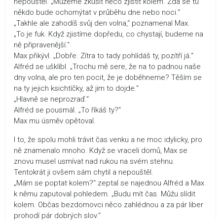
nepouštěl. „Můžeme zkusit něco zjistit kolem. Zda se tu
někdo bude ochomýtat v průběhu dne nebo noci.“
„Takhle ale zahodíš svůj den volna,“ poznamenal Max.
„To je fuk. Když zjistíme dopředu, co chystají, budeme na
ně připravenější.“
Max přikývl. „Dobře. Zítra to tady pohlídáš ty, pozítří já.“
Alfréd se ušklíbl. „Trochu mě sere, že na to padnou naše
dny volna, ale pro ten pocit, že je doběhneme? Těším se
na ty jejich ksichtíčky, až jim to dojde.“
„Hlavně se neprozraď.“
Alfréd se pousmál. „To říkáš ty?“
Max mu úsměv opětoval.
I to, že spolu mohli trávit čas venku a ne moc idylicky, pro
ně znamenalo mnoho. Když se vraceli domů, Max se
znovu musel usmívat nad rukou na svém stehnu.
Tentokrát ji ovšem sám chytil a nepouštěl.
„Mám se poptat kolem?“ zeptal se najednou Alfréd a Max
k němu zaputoval pohledem. „Budu mít čas. Můžu slídit
kolem. Občas bezdomovci něco zahlédnou a za pár liber
prohodí pár dobrých slov.“