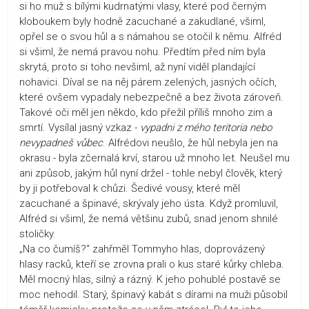
si ho muž s bílými kudrnatými vlasy, které pod černým
kloboukem byly hodně zacuchané a zakudlané, všiml,
opřel se o svou hůl a s námahou se otočil k němu. Alfréd
si všiml, že nemá pravou nohu. Předtím před ním byla
skrytá, proto si toho nevšiml, až nyní viděl plandající
nohavici. Díval se na něj párem zelených, jasných očích,
které ovšem vypadaly nebezpečně a bez života zároveň.
Takové oči měl jen někdo, kdo přežil příliš mnoho zim a
smrtí. Vysílal jasný vzkaz -
vypadni z mého teritoria nebo
nevypadneš vůbec
. Alfrédovi neušlo, že hůl nebyla jen na
okrasu - byla zčernalá krví, starou už mnoho let. Neušel mu
ani způsob, jakým hůl nyní držel - tohle nebyl člověk, který
by ji potřeboval k chůzi. Šedivé vousy, které měl
zacuchané a špinavé, skrývaly jeho ústa. Když promluvil,
Alfréd si všiml, že nemá většinu zubů, snad jenom shnilé
stoličky.
„Na co čumíš?“ zahřměl Tommyho hlas, doprovázený
hlasy racků, kteří se zrovna prali o kus staré kůrky chleba.
Měl mocný hlas, silný a rázný. K jeho pohublé postavě se
moc nehodil. Starý, špinavý kabát s dírami na muži působil