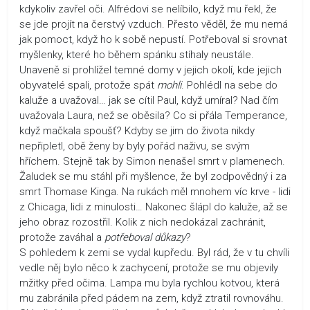
kdykoliv zavřel oči. Alfrédovi se nelíbilo, když mu řekl, že
se jde projít na čerstvý vzduch. Přesto věděl, že mu nemá
jak pomoct, když ho k sobě nepustí. Potřeboval si srovnat
myšlenky, které ho během spánku stíhaly neustále.
Unaveně si prohlížel temné domy v jejich okolí, kde jejich
obyvatelé spali, protože spát
mohli
. Pohlédl na sebe do
kaluže a uvažoval… jak se cítil Paul, když umíral? Nad čím
uvažovala Laura, než se oběsila? Co si přála Temperance,
když mačkala spoušť? Kdyby se jim do života nikdy
nepřipletl, obě ženy by byly pořád naživu, se svým
hříchem. Stejně tak by Simon nenašel smrt v plamenech.
Žaludek se mu stáhl při myšlence, že byl zodpovědný i za
smrt Thomase Kinga. Na rukách měl mnohem víc krve - lidi
z Chicaga, lidi z minulosti… Nakonec šlápl do kaluže, až se
jeho obraz rozostřil. Kolik z nich nedokázal zachránit,
protože zaváhal a
potřeboval důkazy
?
S pohledem k zemi se vydal kupředu. Byl rád, že v tu chvíli
vedle něj bylo něco k zachycení, protože se mu objevily
mžitky před očima. Lampa mu byla rychlou kotvou, která
mu zabránila před pádem na zem, když ztratil rovnováhu.