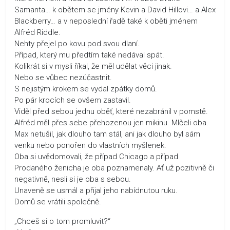
Samanta… k obětem se jmény Kevin a David Hillovi… a Alex
Blackberry… a v neposlední řadě také k oběti jménem
Alfréd Riddle.
Nehty přejel po kovu pod svou dlaní.
Případ, který mu předtím také nedával spát.
Kolikrát si v mysli říkal, že měl udělat věci jinak.
Nebo se vůbec nezúčastnit.
S nejistým krokem se vydal zpátky domů.
Po pár krocích se ovšem zastavil.
Viděl před sebou jednu oběť, které nezabránil v pomstě.
Alfréd měl přes sebe přehozenou jen mikinu. Mlčeli oba.
Max netušil, jak dlouho tam stál, ani jak dlouho byl sám
venku nebo ponořen do vlastních myšlenek.
Oba si uvědomovali, že případ Chicago a případ
Prodaného ženicha je oba poznamenaly. Ať už pozitivně či
negativně, nesli si je oba s sebou.
Unaveně se usmál a přijal jeho nabídnutou ruku.
Domů se vrátili společně.
„Chceš si o tom promluvit?“