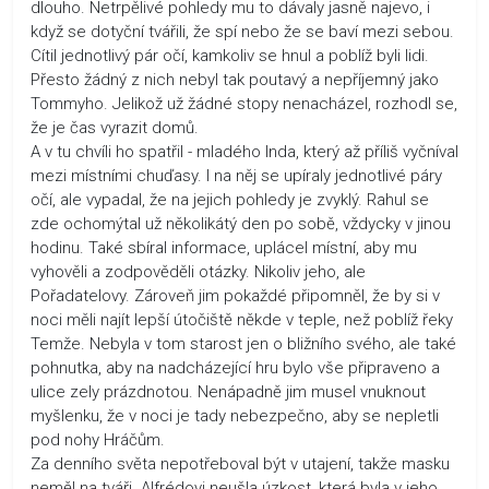
dlouho. Netrpělivé pohledy mu to dávaly jasně najevo, i
když se dotyční tvářili, že spí nebo že se baví mezi sebou.
Cítil jednotlivý pár očí, kamkoliv se hnul a poblíž byli lidi.
Přesto žádný z nich nebyl tak poutavý a nepříjemný jako
Tommyho. Jelikož už žádné stopy nenacházel, rozhodl se,
že je čas vyrazit domů.
A v tu chvíli ho spatřil - mladého Inda, který až příliš vyčníval
mezi místními chuďasy. I na něj se upíraly jednotlivé páry
očí, ale vypadal, že na jejich pohledy je zvyklý. Rahul se
zde ochomýtal už několikátý den po sobě, vždycky v jinou
hodinu. Také sbíral informace, uplácel místní, aby mu
vyhověli a zodpověděli otázky. Nikoliv jeho, ale
Pořadatelovy. Zároveň jim pokaždé připomněl, že by si v
noci měli najít lepší útočiště někde v teple, než poblíž řeky
Temže. Nebyla v tom starost jen o bližního svého, ale také
pohnutka, aby na nadcházející hru bylo vše připraveno a
ulice zely prázdnotou. Nenápadně jim musel vnuknout
myšlenku, že v noci je tady nebezpečno, aby se nepletli
pod nohy Hráčům.
Za denního světa nepotřeboval být v utajení, takže masku
neměl na tváři. Alfrédovi neušla úzkost, která byla v jeho