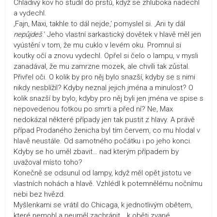
Chladivý kov ho studil do prstů, když se zhluboka nadechl
a vydechl.
‚Fajn, Maxi, takhle to dál nejde,‘ pomyslel si. ‚Ani ty dál
nepůjdeš
.‘ Jeho vlastní sarkastický dovětek v hlavě měl jen
vyústění v tom, že mu cuklo v levém oku. Promnul si
koutky očí a znovu vydechl. Opřel si čelo o lampu, v mysli
zanadával, že mu zamrzne mozek, ale chvíli tak zůstal.
Přivřel oči. O kolik by pro něj bylo snazší, kdyby se s nimi
nikdy nesblížil? Kdyby neznal jejich jména a minulost? O
kolik snazší by bylo, kdyby pro něj byli jen jména ve spise s
nepovedenou fotkou po smrti a před ní? Ne, Max
nedokázal některé případy jen tak pustit z hlavy. A právě
případ Prodaného ženicha byl tím červem, co mu hlodal v
hlavě neustále. Od samotného počátku i po jeho konci.
Kdyby se ho uměl zbavit… nad kterým případem by
uvažoval místo toho?
Konečně se odsunul od lampy, když měl opět jistotu ve
vlastních nohách a hlavě. Vzhlédl k potemnělému nočnímu
nebi bez hvězd.
Myšlenkami se vrátil do Chicaga, k jednotlivým obětem,
které nemohl a neuměl zachránit… k oběti zvané