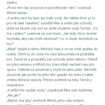
závěru.
„Proto ten čas posunuli a specifikovali i den,“ uvažoval
Alfréd nahlas.
„V jednu ráno by bylo asi málo vody. Ale takhle brzo je to
pro ně také riskantní,“ vysvětlil Max a sešel pár schodů,
držel se kluzké zdi, než se dotkl studené vody Temže. ‚Co
má v plánu?‘ uvažoval ve své mysli. ‚Jak tady chce dostat
techniku, aby nás mohl sledovat? Co to bude tentokrát za
hru?‘
„Maxi!“ dolehl k němu Alfrédův hlas a on se vrátil zpátky do
reality. Všiml si, že voda mu nyní šplouchala na podrážky
bot. Zvedl se a pozpátku pár schodů vyšel nahoru. Ohlédl
se přes rameno a Alfréd mu starostlivě nastavil ruku pro
oporu. Vděčně se pousmál a chytil se jeho paže. Nechtěl
zkoumat, jak rychle by jeho tělo upadlo do šoku z náhlé
změny tělesné teploty. Přesto pohlédl na řeku Temži s
respektem.
„V příští hře využije vodu,“ zopakoval Max své myšlenky.
„Ale jak?“
„Máme dva dny,“ prohodil Alfréd, jeho ruku ovšem