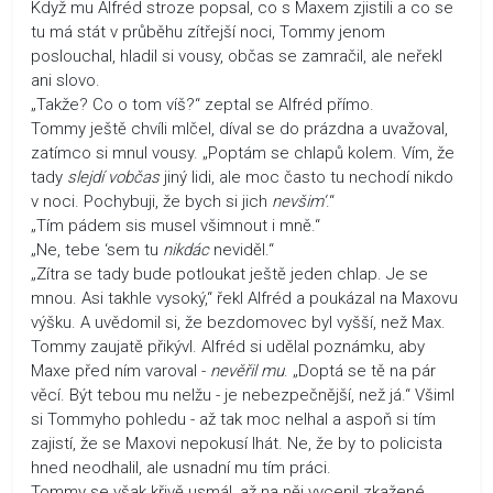
Když mu Alfréd stroze popsal, co s Maxem zjistili a co se
tu má stát v průběhu zítřejší noci, Tommy jenom
poslouchal, hladil si vousy, občas se zamračil, ale neřekl
ani slovo.
„Takže? Co o tom víš?“ zeptal se Alfréd přímo.
Tommy ještě chvíli mlčel, díval se do prázdna a uvažoval,
zatímco si mnul vousy. „Poptám se chlapů kolem. Vím, že
tady
slejdí vobčas
jiný lidi, ale moc často tu nechodí nikdo
v noci. Pochybuji, že bych si jich
nevšim‘
.“
„Tím pádem sis musel všimnout i mně.“
„Ne, tebe ‘sem tu
nikdác
neviděl.“
„Zítra se tady bude potloukat ještě jeden chlap. Je se
mnou. Asi takhle vysoký,“ řekl Alfréd a poukázal na Maxovu
výšku. A uvědomil si, že bezdomovec byl vyšší, než Max.
Tommy zaujatě přikývl. Alfréd si udělal poznámku, aby
Maxe před ním varoval -
nevěřil mu
. „Doptá se tě na pár
věcí. Být tebou mu nelžu - je nebezpečnější, než já.“ Všiml
si Tommyho pohledu - až tak moc nelhal a aspoň si tím
zajistí, že se Maxovi nepokusí lhát. Ne, že by to policista
hned neodhalil, ale usnadní mu tím práci.
Tommy se však křivě usmál, až na něj vycenil zkažené