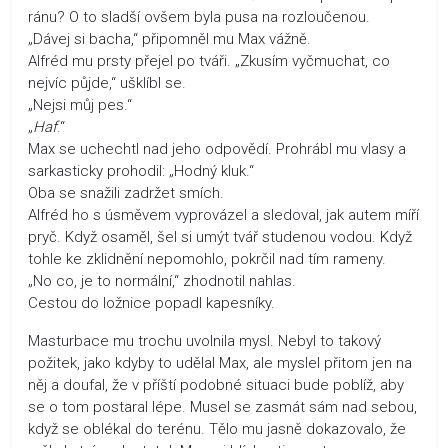
ránu? O to sladší ovšem byla pusa na rozloučenou.
„Dávej si bacha,“ připomněl mu Max vážně.
Alfréd mu prsty přejel po tváři. „Zkusím vyčmuchat, co
nejvíc půjde,“ ušklíbl se.
„Nejsi můj pes.“
„
Haf
.“
Max se uchechtl nad jeho odpovědí. Prohrábl mu vlasy a
sarkasticky prohodil: „Hodný kluk.“
Oba se snažili zadržet smích.
Alfréd ho s úsměvem vyprovázel a sledoval, jak autem míří
pryč. Když osaměl, šel si umýt tvář studenou vodou. Když
tohle ke zklidnění nepomohlo, pokrčil nad tím rameny.
„No co, je to normální,“ zhodnotil nahlas.
Cestou do ložnice popadl kapesníky.
Masturbace mu trochu uvolnila mysl. Nebyl to takový
požitek, jako kdyby to udělal Max, ale myslel přitom jen na
něj a doufal, že v příští podobné situaci bude poblíž, aby
se o tom postaral lépe. Musel se zasmát sám nad sebou,
když se oblékal do terénu. Tělo mu jasně dokazovalo, že