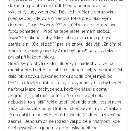
dokud mu po chvíli nezrudl. Přesto nepřestával, oči
vykulené, zuby vyceněné. Děsivě hleděly na obrazovku
před sebou, kde byla Alfrédova fotka před Maxovým
domem. „Co jsi
kurva
zač?“ zavrčel vztekle a propaloval
fotku pohledem. „Proč na tebe ještě nemám složku,
hajzle
?“ zaskřípal zuby. Stiskl obrazovku mezi prsty a
zatřásl s ní. „Co jsi zač?“ ptal se znovu, děsivěji. „Zničím tě!
Zničím tě,
hajzle jeden
! Tys‘ měl být hráč!“ soptil vzteky a
prskal při každém slovu.
Snažil se po chvíli uklidnit hlubokými nádechy. Civěl na
monitor před sebou a nahlas si připomínal, že nesmí zničit
další obrazovku. Nakonec fotku shodil, přejel myší po
Ploše a otevřel další fotku. Nyní s vyceněnými zuby hleděl
na fotku Maxe, zachycenou, když vycházel z domu.
„Sejmu tě,“ slíbil mu zlostně. „Ze mě si prdel dělat
nebudeš, to si piš!“ řekl a udeřil pěstí do stolu, než si na ní
začal okusovat klouby. Druhou rukou sevřel myš. „Nalákám
tě na další hru. A ještě se rád zúčastníš!“ dodal a šíleně se
zasmál. Jeho smích se rozezníval po celé místnosti, kde
světlo vycházelo jenom z obrazovky počítače.