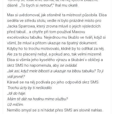
dásně. „To bych si
netrouf‘,
“ lhal mu okatě.
Max si uvědomoval, jak stísněně ta místnost působila. Elisa
seděla ve středu stolu, vedle ní bylo prázdné místo pro
Jacka Sparrowa, který zrovna mluvil o jejich výsledcích
před tabulí… a chytře při tom používal Maxovu
excelovskou tabulku. Nejednou mu škublo ve tváři, když si
všiml, že mluví a přitom ukazuje na špatný dokument.
Kdyby ho to trochu motivovalo, klidně by to odříkal za něj.
Ale za to placený nebyl, a pokud ano, tak velmi mizerně.
Elisa si všimla jeho kyselého výrazu a škubání v obličeji a
skrz SMS ho napomenula, aby
se ovládal.
Jak asi, když mele blbosti a ukazuje na blbou tabulku? To ji
vidí prvně?
Káravě se na něj podívala po jeho odpovědi skrz SMS.
Trochu úcty by ti neškodilo.
Jdi do háje.
Mám tě dát na hodinu mimo službu?
Už mlčím.
Nemělo smysl se s ní hádat přes SMS ani slovně nahlas.