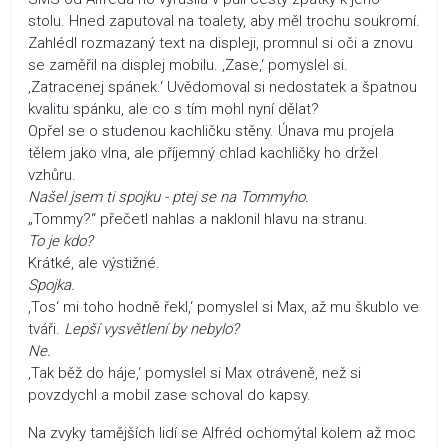
stolu. Hned zaputoval na toalety, aby měl trochu soukromí.
Zahlédl rozmazaný text na displeji, promnul si oči a znovu
se zaměřil na displej mobilu. ‚Zase,‘ pomyslel si.
‚Zatracenej spánek.‘ Uvědomoval si nedostatek a špatnou
kvalitu spánku, ale co s tím mohl nyní dělat?
Opřel se o studenou kachličku stěny. Únava mu projela
tělem jako vlna, ale příjemný chlad kachličky ho držel
vzhůru.
Našel jsem ti spojku - ptej se na Tommyho.
„Tommy?“ přečetl nahlas a naklonil hlavu na stranu.
To je kdo?
Krátké, ale výstižné.
Spojka.
‚Tos‘ mi toho hodně řekl,‘ pomyslel si Max, až mu škublo ve
tváři.
Lepší vysvětlení by nebylo?
Ne.
‚Tak běž do háje,‘ pomyslel si Max otráveně, než si
povzdychl a mobil zase schoval do kapsy.
Na zvyky tamějších lidí se Alfréd ochomýtal kolem až moc