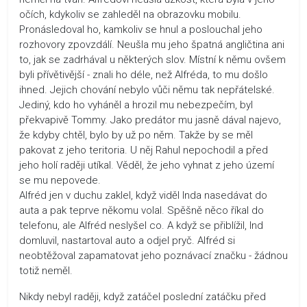
očích, kdykoliv se zahleděl na obrazovku mobilu.
Pronásledoval ho, kamkoliv se hnul a poslouchal jeho
rozhovory zpovzdálí. Neušla mu jeho špatná angličtina ani
to, jak se zadrhával u některých slov. Místní k němu ovšem
byli přívětivější - znali ho déle, než Alfréda, to mu došlo
ihned. Jejich chování nebylo vůči němu tak nepřátelské.
Jediný, kdo ho vyháněl a hrozil mu nebezpečím, byl
překvapivě Tommy. Jako predátor mu jasně dával najevo,
že kdyby chtěl, bylo by už po něm. Takže by se měl
pakovat z jeho teritoria. U něj Rahul nepochodil a před
jeho holí raději utíkal. Věděl, že jeho vyhnat z jeho území
se mu nepovede.
Alfréd jen v duchu zaklel, když viděl Inda nasedávat do
auta a pak teprve někomu volal. Spěšně něco říkal do
telefonu, ale Alfréd neslyšel co. A když se přiblížil, Ind
domluvil, nastartoval auto a odjel pryč. Alfréd si
neobtěžoval zapamatovat jeho poznávací značku - žádnou
totiž neměl.
Nikdy nebyl raději, když zatáčel poslední zatáčku před