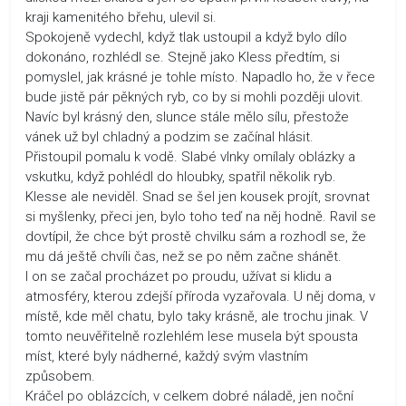
kraji kamenitého břehu, ulevil si.
Spokojeně vydechl, když tlak ustoupil a když bylo dílo
dokonáno, rozhlédl se. Stejně jako Kless předtím, si
pomyslel, jak krásné je tohle místo. Napadlo ho, že v řece
bude jistě pár pěkných ryb, co by si mohli později ulovit.
Navíc byl krásný den, slunce stále mělo sílu, přestože
vánek už byl chladný a podzim se začínal hlásit.
Přistoupil pomalu k vodě. Slabé vlnky omílaly oblázky a
vskutku, když pohlédl do hloubky, spatřil několik ryb.
Klesse ale neviděl. Snad se šel jen kousek projít, srovnat
si myšlenky, přeci jen, bylo toho teď na něj hodně. Ravil se
dovtípil, že chce být prostě chvilku sám a rozhodl se, že
mu dá ještě chvíli čas, než se po něm začne shánět.
I on se začal procházet po proudu, užívat si klidu a
atmosféry, kterou zdejší příroda vyzařovala. U něj doma, v
místě, kde měl chatu, bylo taky krásně, ale trochu jinak. V
tomto neuvěřitelně rozlehlém lese musela být spousta
míst, které byly nádherné, každý svým vlastním
způsobem.
Kráčel po oblázcích, v celkem dobré náladě, jen noční