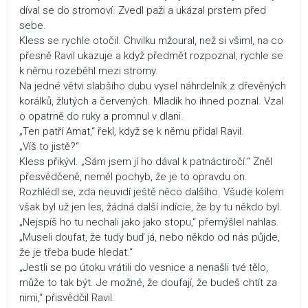
díval se do stromoví. Zvedl paži a ukázal prstem před
sebe.
Kless se rychle otočil. Chvilku mžoural, než si všiml, na co
přesně Ravil ukazuje a když předmět rozpoznal, rychle se
k němu rozeběhl mezi stromy.
Na jedné větvi slabšího dubu vysel náhrdelník z dřevěných
korálků, žlutých a červených. Mladík ho ihned poznal. Vzal
o opatrně do ruky a promnul v dlani.
„Ten patří Amat,“ řekl, když se k němu přidal Ravil.
„Víš to jistě?“
Kless přikývl. „Sám jsem jí ho dával k patnáctiročí.“ Zněl
přesvědčeně, neměl pochyb, že je to opravdu on.
Rozhlédl se, zda neuvidí ještě něco dalšího. Všude kolem
však byl už jen les, žádná další indície, že by tu někdo byl.
„Nejspíš ho tu nechali jako jako stopu,“ přemýšlel nahlas.
„Museli doufat, že tudy buď já, nebo někdo od nás půjde,
že je třeba bude hledat.“
„Jestli se po útoku vrátili do vesnice a nenašli tvé tělo,
může to tak být. Je možné, že doufají, že budeš chtít za
nimi,“ přisvědčil Ravil.