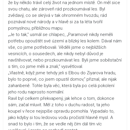
že by někdo trávil celý život na jednom místě. On měl sice
svou chatu, ale zároveň rád prozkoumával les. Byl
zvědavý, co se skrývá v tak ohromném hvozdu, rád
poznával nové národy a v hlavě si za ta léta tvořil
pomyslnou, přibližnou mapu.
„Je to tak,“ usmál se chlapec, „Paramové nikdy neměli
potřebu opouštět své území a blízký les kolem. Dával nám
vše, co jsme potřebovali. Věděli jsme o nejbližších
vesnicích, o sousedech, ale nikdy nebyl důvod je
navštěvovat, nebo prozkoumávat les. Byli jsme soběstační
s tím, co jsme měli a znali,“ vysvětloval.
„Vlastně, když jsme tehdy jeli s Elbou do Ziyarova hradu,
bylo to poprvé, co jsem opustil domov,“ přiznal, ale nijak
zahanbeně. Tohle byla věc, která byla po celá pokolení
jeho rodu naprosto normální.
Ravil byl celkem překvapený, jak lehce o tom, dokonce
sám, začal mluvit. Měl z toho v duchu radost, ta jeho
koupel v řece nejspíše opravdu pomohla. Vypadalo to,
jako kdyby si tou ledovou vodu pročistil hlavně mysl. A
snad to bylo i tím, že se vedle něj čím dál tím víc