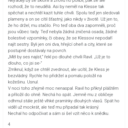
Nejraději by se sklonil a znovu ho políbil, pak se ale
rozhodl, že to neudělá. Asi by neměl na Klesse tak
spěchat a nechtěl kazit tuhle chvíli. Spolu teď jen sledovali
plameny a on se cítil šťastný, jako nikdy v životě. Už jen to,
že ho držel, mu stačilo. Pro teď oba dva zapomněli, proč
jsou vůbec tady. Teď nebyla žádná zničená osada, žádné
bolestivé vzpomínky, či obavy, že se Klessovi nepodaří
najít sestry. Byli jen oni dva, hřející oheň a city, které se
postupně dostávaly na povrch.
„Měl by ses najíst,“ řekl po dlouhé chvíli Ravil. „Už je to
dlouho, co jsi se-“
Zmlknul, když se chtěl zvednout, ale ucítil, že Kless je
bezvládný. Rychle ho přidržel a pomalu položil na
kožešinu. Usnul.
V noci toho zřejmě moc nenaspal. Ravil ho přikryl pláštěm
a přiložil do ohně. Nechá ho spát. Jemně mu z obličeje
odhrnul stále ještě vlhké pramínky dlouhých vlasů. Spát ho
viděl už mockrát, ale teď mu připadal tak krásný.
Nechal ho odpočívat a sám si šel vzít něco k snědku.
4