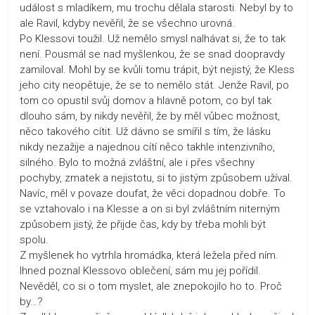
událost s mladíkem, mu trochu dělala starosti. Nebyl by to
ale Ravil, kdyby nevěřil, že se všechno urovná.
Po Klessovi toužil. Už nemělo smysl nalhávat si, že to tak
není. Pousmál se nad myšlenkou, že se snad doopravdy
zamiloval. Mohl by se kvůli tomu trápit, být nejistý, že Kless
jeho city neopětuje, že se to nemělo stát. Jenže Ravil, po
tom co opustil svůj domov a hlavně potom, co byl tak
dlouho sám, by nikdy nevěřil, že by měl vůbec možnost,
něco takového cítit. Už dávno se smířil s tím, že lásku
nikdy nezažije a najednou cítí něco takhle intenzivního,
silného. Bylo to možná zvláštní, ale i přes všechny
pochyby, zmatek a nejistotu, si to jistým způsobem užíval.
Navíc, měl v povaze doufat, že věci dopadnou dobře. To
se vztahovalo i na Klesse a on si byl zvláštním niterným
způsobem jistý, že přijde čas, kdy by třeba mohli být
spolu.
Z myšlenek ho vytrhla hromádka, která ležela před ním.
Ihned poznal Klessovo oblečení, sám mu jej pořídil.
Nevěděl, co si o tom myslet, ale znepokojilo ho to. Proč
by…?