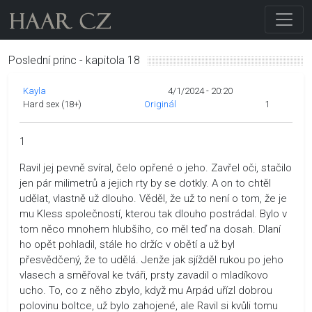
Poslední princ - kapitola 18
Kayla
4/1/2024 - 20:20
Hard sex (18+)
Originál
1
1
Ravil jej pevně svíral, čelo opřené o jeho. Zavřel oči, stačilo
jen pár milimetrů a jejich rty by se dotkly. A on to chtěl
udělat, vlastně už dlouho. Věděl, že už to není o tom, že je
mu Kless společností, kterou tak dlouho postrádal. Bylo v
tom něco mnohem hlubšího, co měl teď na dosah. Dlaní
ho opět pohladil, stále ho držíc v obětí a už byl
přesvědčený, že to udělá. Jenže jak sjížděl rukou po jeho
vlasech a směřoval ke tváři, prsty zavadil o mladíkovo
ucho. To, co z něho zbylo, když mu Arpád uřízl dobrou
polovinu boltce, už bylo zahojené, ale Ravil si kvůli tomu