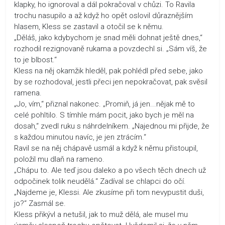
klapky, ho ignoroval a dál pokračoval v chůzi. To Ravila
trochu nasupilo a až když ho opět oslovil důraznějším
hlasem, Kless se zastavil a otočil se k němu.
„Děláš, jako kdybychom je snad měli dohnat ještě dnes,“
rozhodil rezignovaně rukama a povzdechl si. „Sám víš, že
to je blbost.“
Kless na něj okamžik hleděl, pak pohlédl před sebe, jako
by se rozhodoval, jestli přeci jen nepokračovat, pak svěsil
ramena.
„Jo, vím,“ přiznal nakonec. „Promiň, já jen...nějak mě to
celé pohltilo. S tímhle mám pocit, jako bych je měl na
dosah,“ zvedl ruku s náhrdelníkem. „Najednou mi přijde, že
s každou minutou navíc, je jen ztrácím.“
Ravil se na něj chápavě usmál a když k němu přistoupil,
položil mu dlaň na rameno.
„Chápu to. Ale teď jsou daleko a po všech těch dnech už
odpočinek tolik neudělá.“ Zadíval se chlapci do očí.
„Najdeme je, Klessi. Ale zkusíme při tom nevypustit duši,
jo?“ Zasmál se.
Kless přikývl a netušil, jak to muž dělá, ale musel mu