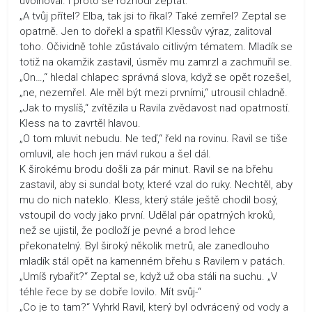
uvolňoval. I proto se rozhodl zeptat:
„A tvůj přítel? Elba, tak jsi to říkal? Také zemřel? Zeptal se
opatrně. Jen to dořekl a spatřil Klessův výraz, zalitoval
toho. Očividně tohle zůstávalo citlivým tématem. Mladík se
totiž na okamžik zastavil, úsměv mu zamrzl a zachmuřil se.
„On…,“ hledal chlapec správná slova, když se opět rozešel,
„ne, nezemřel. Ale měl být mezi prvními,“ utrousil chladně.
„Jak to myslíš,“ zvítězila u Ravila zvědavost nad opatrností.
Kless na to zavrtěl hlavou.
„O tom mluvit nebudu. Ne teď,“ řekl na rovinu. Ravil se tiše
omluvil, ale hoch jen mávl rukou a šel dál.
K širokému brodu došli za pár minut. Ravil se na břehu
zastavil, aby si sundal boty, které vzal do ruky. Nechtěl, aby
mu do nich nateklo. Kless, který stále ještě chodil bosý,
vstoupil do vody jako první. Udělal pár opatrných kroků,
než se ujistil, že podloží je pevné a brod lehce
překonatelný. Byl široký několik metrů, ale zanedlouho
mladík stál opět na kamenném břehu s Ravilem v patách.
„Umíš rybařit?“ Zeptal se, když už oba stáli na suchu. „V
téhle řece by se dobře lovilo. Mít svůj-“
„Co je to tam?“ Vyhrkl Ravil, který byl odvrácený od vody a