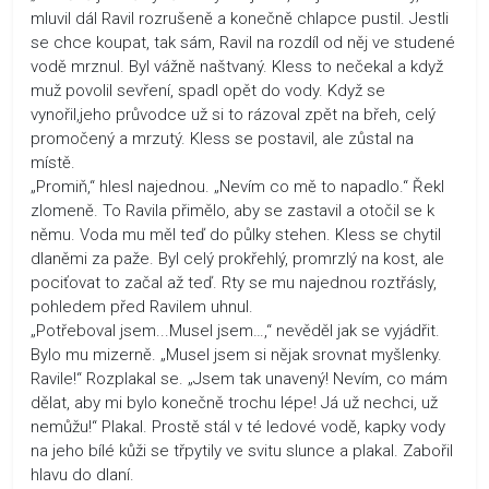
mluvil dál Ravil rozrušeně a konečně chlapce pustil. Jestli
se chce koupat, tak sám, Ravil na rozdíl od něj ve studené
vodě mrznul. Byl vážně naštvaný. Kless to nečekal a když
muž povolil sevření, spadl opět do vody. Když se
vynořil,jeho průvodce už si to rázoval zpět na břeh, celý
promočený a mrzutý. Kless se postavil, ale zůstal na
místě.
„Promiň,“ hlesl najednou. „Nevím co mě to napadlo.“ Řekl
zlomeně. To Ravila přimělo, aby se zastavil a otočil se k
němu. Voda mu měl teď do půlky stehen. Kless se chytil
dlaněmi za paže. Byl celý prokřehlý, promrzlý na kost, ale
pociťovat to začal až teď. Rty se mu najednou roztřásly,
pohledem před Ravilem uhnul.
„Potřeboval jsem...Musel jsem…,“ nevěděl jak se vyjádřit.
Bylo mu mizerně. „Musel jsem si nějak srovnat myšlenky.
Ravile!“ Rozplakal se. „Jsem tak unavený! Nevím, co mám
dělat, aby mi bylo konečně trochu lépe! Já už nechci, už
nemůžu!“ Plakal. Prostě stál v té ledové vodě, kapky vody
na jeho bílé kůži se třpytily ve svitu slunce a plakal. Zabořil
hlavu do dlaní.