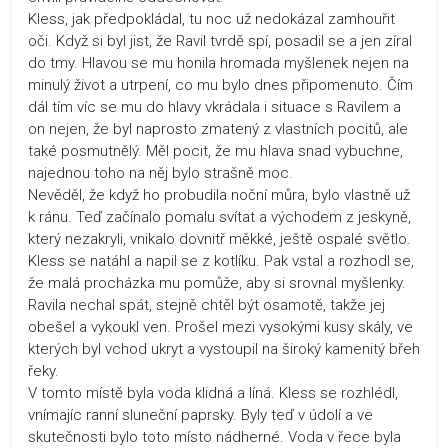
Kless, jak předpokládal, tu noc už nedokázal zamhouřit
oči. Když si byl jist, že Ravil tvrdě spí, posadil se a jen zíral
do tmy. Hlavou se mu honila hromada myšlenek nejen na
minulý život a utrpení, co mu bylo dnes připomenuto. Čím
dál tím víc se mu do hlavy vkrádala i situace s Ravilem a
on nejen, že byl naprosto zmatený z vlastních pocitů, ale
také posmutnělý. Měl pocit, že mu hlava snad vybuchne,
najednou toho na něj bylo strašně moc.
Nevěděl, že když ho probudila noční můra, bylo vlastně už
k ránu. Teď začínalo pomalu svítat a východem z jeskyně,
který nezakryli, vnikalo dovnitř měkké, ještě ospalé světlo.
Kless se natáhl a napil se z kotlíku. Pak vstal a rozhodl se,
že malá procházka mu pomůže, aby si srovnal myšlenky.
Ravila nechal spát, stejně chtěl být osamotě, takže jej
obešel a vykoukl ven. Prošel mezi vysokými kusy skály, ve
kterých byl vchod ukryt a vystoupil na široký kamenitý břeh
řeky.
V tomto místě byla voda klidná a líná. Kless se rozhlédl,
vnímajíc ranní sluneční paprsky. Byly teď v údolí a ve
skutečnosti bylo toto místo nádherné. Voda v řece byla