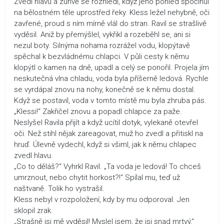
Zvedl hlavu a zuřivě se rozhlédl, když jeho pohled spočinul
na bělostném těle uprostřed řeky. Kless ležel nehybně, oči
zavřené, proud s ním mírně vlál do stran. Ravil se strašlivě
vyděsil. Aniž by přemýšlel, vykřikl a rozeběhl se, ani si
nezul boty. Silnýma nohama rozrážel vodu, klopýtavě
spěchal k bezvládnému chlapci. V půli cesty k němu
klopýtl o kamen na dně, upadl a celý se ponořil. Projela jím
neskutečná vlna chladu, voda byla příšerně ledová. Rychle
se vyrdápal znovu na nohy, konečně se k němu dostal.
Když se postavil, voda v tomto místě mu byla zhruba pás.
„Klessi!“ Zakřičel znovu a popadl chlapce za paže.
Neslyšel Ravila přijít a když ucítil dotyk, vylekaně otevřel
oči. Než stihl nějak zareagovat, muž ho zvedl a přitiskl na
hruď. Úlevně vydechl, když si všiml, jak k němu chlapec
zvedl hlavu.
„Co to děláš?“ Vyhrkl Ravil. „Ta voda je ledová! To chceš
umrznout, nebo chytit horkost?!“ Spílal mu, teď už
naštvaně. Tolik ho vystrašil.
Kless nebyl v rozpoložení, kdy by mu odporoval. Jen
sklopil zrak.
„Strašně jsi mě vyděsil! Myslel jsem, že jsi snad mrtvý,“