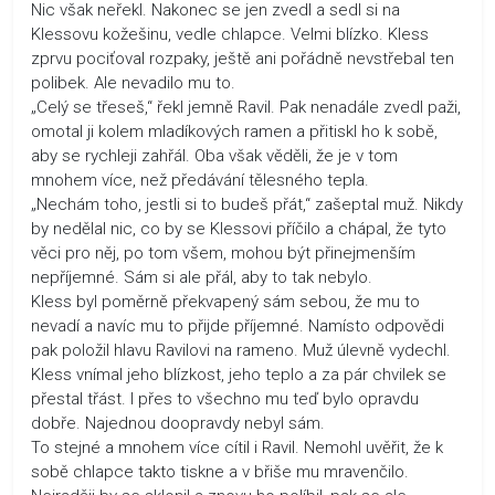
Nic však neřekl. Nakonec se jen zvedl a sedl si na
Klessovu kožešinu, vedle chlapce. Velmi blízko. Kless
zprvu pociťoval rozpaky, ještě ani pořádně nevstřebal ten
polibek. Ale nevadilo mu to.
„Celý se třeseš,“ řekl jemně Ravil. Pak nenadále zvedl paži,
omotal ji kolem mladíkových ramen a přitiskl ho k sobě,
aby se rychleji zahřál. Oba však věděli, že je v tom
mnohem více, než předávání tělesného tepla.
„Nechám toho, jestli si to budeš přát,“ zašeptal muž. Nikdy
by nedělal nic, co by se Klessovi příčilo a chápal, že tyto
věci pro něj, po tom všem, mohou být přinejmenším
nepříjemné. Sám si ale přál, aby to tak nebylo.
Kless byl poměrně překvapený sám sebou, že mu to
nevadí a navíc mu to přijde příjemné. Namísto odpovědi
pak položil hlavu Ravilovi na rameno. Muž úlevně vydechl.
Kless vnímal jeho blízkost, jeho teplo a za pár chvilek se
přestal třást. I přes to všechno mu teď bylo opravdu
dobře. Najednou doopravdy nebyl sám.
To stejné a mnohem více cítil i Ravil. Nemohl uvěřit, že k
sobě chlapce takto tiskne a v břiše mu mravenčilo.