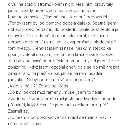
dívali na špičky stromů kolem nich. Mezi nimi prosvítaly
jasné hvězdy, nebe bylo dnes v noci nádherné.
Ravil se zamyslel. „Vlastně ano. Jednou,“ odpověděl.
„Tehdy jsem byl od domova docela daleko. Špatně jsem
odhadl konec podzimu, do poslední chvíle dost teplo a já
si myslel, že se domů dostanu tak akorát, než začne
opravdu mrznout,“ usmál se, jak vzpomínal a sledoval při
tom hvězdy. „Tenkrát jsem si našel hezký místečko ke
spaní, uvelebil se s tím, že ten den krásně svítilo. Jenže
zhruba v polovině noci začalo mrznout, myslel jsem, že se
zblázním. I když jsem rozdělal oheň, dala se do mě hrozná
zima a ráno mi plášť křupal, jak se na něm usadila
jinovatka. Nebyl jsem na to vůbec připravený.“
„A co jsi dělal?“ Zeptal se Kless.
„Co by,“ pokrčil muž rameny, „musel jsem to nějak
zvládnout. Domů jsem to měl ještě asi dva dny a nebudu
přehánět, když řeknu, že jsem si to celkem protrpěl.“
Zasmál se.
„To nezní moc povzbudivě,“ zamračil se mladík. Ravil k
němu otočil hlavu.