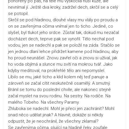
ponořený po pas, na těle mu vyskočila husí kůže, ale
nevnímal jí. Ještě dva kroky, zadržel dech, skrčil se a celý
se potopil.
Skrčil se pod hladinou, dlouhé vlasy mu vlály po proudu a
on se zavřenýma očima vnímal jen to ticho. Jediné, co
slyšel, byl tlukot jeho srdce. Zůstal tak, dokud mu nezačal
docházet dech, teprve pak se vynořil. Tělo nechal pod
vodou, jen se nadechl a pak se položil na záda. Stačilo se
jen jednou dlaní lehce přidržet kamene pod hladinou, aby
ho proud neunášel. Znovu zavřel oči a znovu si užíval, jak
ho voda objímá a slunce mu svítí na mokrou tvář. Jako
kdyby meditoval, na prokřehlé tělo ani nepomyslel.
Líbilo se mu, jaké ticho a klid kolem něj teď panuje a
zároveň se začal cítit neskutečně osamělý. A smutný.
Bránil se tomu do poslední chvíle, ale nakonec stejně
začal myslet na svou rodinu. Na sestry. Na rodiče. Na
malého Tobeho. Na všechny Paramy.
Zhluboka se nadechl. Mohl je přeci jen zachránit? Mohl
snad něco udělat jinak? A hlavně, dokáže si někdy
odpustit, že je neochránil, že všechny zklamal?
Se zavřenýma očima, plující na hladině řeky, zoufale