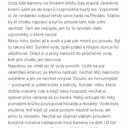
čistá, bílé kameny na širokém břehu byly krásně zaoblené,
kolem údolí se do kopců rozprostíral hustý les. Vzpomněl
si, že nedaleko odsud tehdy ulovil hada na Předání. Stačilo
by jít chvilku napravo a byl by přesně tam, kde zvíře
ukořistil. Tam ale nepůjde, jen by to vyvolalo další
vzpomínky, o které nestál.
Místo toho došel až k vodě a pak pár metrů po proudu. Byl
tu takový klid. Šumění vody, zpěv ptáků a hřejivé slunce ho
uklidňovali. Dřepl si a prsty namočil do průzračné vody,
kde jimi chvilku jen tancoval.
Najednou se chtěl do té vody ponořit. Ucítit na pár
okamžiků lehkost, se kterou nadnáší, nechat tělo naprosto
uvolněné a jen se nechat omývat. Dlouho se nerozmýšlel
– postupně si svlékl košile a kalhoty. Sundal i nitku, která
držela svázaný cop a když vlasy rozpustil, nechal je
splývat přes ramena až po bedra. Nahý vstoupil do řeky,
pomalými krůčky postupoval hlouběji a hlouběji. Voda byla
studená, teď když už začal podzim vlastně ledová, ale
jemu to nevadilo. Nechal se objímat slabým proudem,
bosýma nohama našlapoval mezi kameny na dně. Už byl