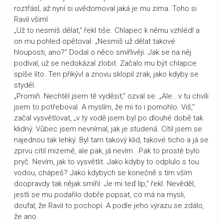
roztřásl, až nyní si uvědomoval jaká je mu zima. Toho si
Ravil všiml.
„Už to nesmíš dělat,“ řekl tiše. Chlapec k němu vzhlédl a
on mu pohled opětoval. „Nesmíš už dělat takové
hlouposti, ano?“ Dodal o něco smířlivěji. Jak se na něj
podíval, už se nedokázal zlobit. Začalo mu být chlapce
spíše líto. Ten přikývl a znovu sklopil zrak, jako kdyby se
styděl.
„Promiň. Nechtěl jsem tě vyděsit,“ ozval se. „Ale...v tu chvíli
jsem to potřeboval. A myslím, že mi to i pomohlo. Viš,“
začal vysvětlovat, „v tý vodě jsem byl po dlouhé době tak
klidný. Vůbec jsem nevnímal, jak je studená. Cítil jsem se
najednou tak lehký. Byl tam takový klid, takové ticho a já se
zprvu cítil mizerně, ale pak, já nevím...Pak to prostě bylo
pryč. Nevím, jak to vysvětlit. Jako kdyby to odplulo s tou
vodou, chápeš? Jako kdybych se konečně s tím vším
doopravdy tak nějak smířil. Je mi teď líp,“ řekl. Nevěděl,
jestli se mu podařilo dobře popsat, co má na mysli,
doufal, že Ravil to pochopí. A podle jeho výrazu se zdálo,
že ano.