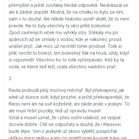
přemýšlel a ještě zoufaleji hledal odpovědi. Nedokázal se
ale k žádné dopídit. Možná, že na chvilku to bylo za ním,
sám v to doufal. Ale někde hluboko uvnitř věděl, že to není
pravda. Na to byly všechny ty věci příliš bolestivé.
Zpod zavřených víček mu vyhrkly slzy. Stékaly mu po
spáncích až se smísily s vodou, kde je nakonec proud
unášel pryč. Jak moc už nechtěl tohle prožívat. Tolik si
přál, necítit tu bolest, ten bolestivý tlak na hrudi, vždy, když
si vzpomněl. Všechno ho to tolik vyčerpávalo. Kéž by ta
voda, ve které teď leží, vzala všechno nadobro pryč.
2
Ravila probudil plný močový měchýř. Byl překvapený, jak
silně už slunce svítí, když prozřel, a ještě překvapenější, že
Kless není ani na své kožešině, ani nikde jinde v jeskyni. To
ale musí řešit později, teď už opravdu musel.
Vstal a musel uznat, že i přes noční událost, se vyspal
docela dobře. Cítil se odpočatý a doufal, že i Klessovi
bude lépe. Ven z jeskyně už skoro vyběhl, pospíchal
uličkou mezi skálou a jen co spatřil první kousek trávy, na