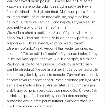
kvůli neprovedeném polibku. Oba se teď cítili mizerně,
každý ale z jiného důvodu. Kless byl mrzutý, že Ravila
špatně odhadl a že byl odmítnut. Muž zase proto, že to
tak moc chtěl udělat ale neodvážil se, aby mladíkovi
neublížil. Cítili to ve vzduchu, ono napětí, zarývalo se jim
pod nehty a bylo příšerně nepříjemné.
„Rozdělám oheň a počkám, až usneš,“ prolovil nakonec
ticho Ravil. Chtěl mít jistotu, že bude hoch v pořádku a
odpočine si. Už se zvedal, když ho mladík zarazil:
„Jsem v pořádku,“ řekl. Vědomě lhal, věděl, že dnes už
neusne. Příliš se bál další noční můry a snad i toho, že by
jej musel Ravil opět utěšovat. „Jdi klidně spát, nic mi není.“
Ravil vytušil, že to není pravda. Dovolil by si tvrdit, že v
tomhle ohledu už Klesse zná a nevěřil, že by se teď uložil
ke spánku, jako kdyby se nic nestalo. Zároveň ani dohady
nepovažoval za dobrý nápad. Proto nakonec jen kývl, vrátil
se na své místo a lehl si. Ani nechtěl usnout, možná jen
slabě, aby byl připraven, kdyby se něco dělo. Únavě však
nedokázal poručit, i pro něj byl dnešní den náročný,
obzvláště chvíle před pár minutami. Nakonec začal po
chvíli pravidelně oddechovat.