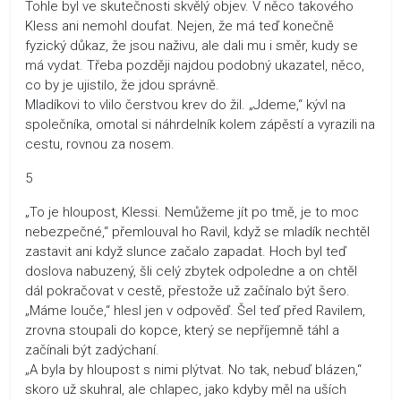
Tohle byl ve skutečnosti skvělý objev. V něco takového
Kless ani nemohl doufat. Nejen, že má teď konečně
fyzický důkaz, že jsou naživu, ale dali mu i směr, kudy se
má vydat. Třeba později najdou podobný ukazatel, něco,
co by je ujistilo, že jdou správně.
Mladíkovi to vlilo čerstvou krev do žil. „Jdeme,“ kývl na
společníka, omotal si náhrdelník kolem zápěstí a vyrazili na
cestu, rovnou za nosem.
5
„To je hloupost, Klessi. Nemůžeme jít po tmě, je to moc
nebezpečné,“ přemlouval ho Ravil, když se mladík nechtěl
zastavit ani když slunce začalo zapadat. Hoch byl teď
doslova nabuzený, šli celý zbytek odpoledne a on chtěl
dál pokračovat v cestě, přestože už začínalo být šero.
„Máme louče,“ hlesl jen v odpověď. Šel teď před Ravilem,
zrovna stoupali do kopce, který se nepříjemně táhl a
začínali být zadýchaní.
„A byla by hloupost s nimi plýtvat. No tak, nebuď blázen,“
skoro už skuhral, ale chlapec, jako kdyby měl na uších