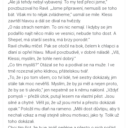
„Ale já tehdy nebyl vybavený. To my teď přeci jsme,“
povzbuzoval ho Ravil. „Jsme připravení, nemusíš se toho
bát. Však mi to nějak zvládneme,“ usmál se mile. Kless
zavrtěl hlavou a dál se díval na hvězdy.
„O nás strach nemám. To oni nic nemají. I kdyby se jim
podařilo najít něco málo ve vesnici, nebude toho dost. A
Shepel, má starší sestra, má brzy porodit.“
Ravil chvilku mlčel. Pak se otočil na bok, čelem k chlapci a
dlaní si opřel hlavu. Mluvil povzbudivě, v dobré náladě. „Víš,
Klessi, myslím, že tohle není dobrý.“
„Co tím myslíš?“ Otázal se ho a podíval se na muže. I ve
tmě rozeznal jeho klidnou, přátelskou tvář.
„To, že i po tom všem, co tví lidé, tvé sestry dokázaly, jim
stále tak moc nevěříš. Myslím, že by jsi měl a nejen proto,
že by se ti ulevilo,“ jen nepatrně se k němu naklonil. „Vždyť
pomysli – přežili útok, putují lesem na vlastní pěst. Jsou
silné a chytré. Věřil jsi, že už jsou mrtví a přesto dokázali
opak.“ Položil mu dlaň na rameno. „Měli dost důvtipu, aby ti
nechali vzkaz a mají stejně silnou motivaci, jako ty. Tolik už
toho dokázali.
Chci tím říct, že ty je znáš nejlépe a přesto o nich pořád