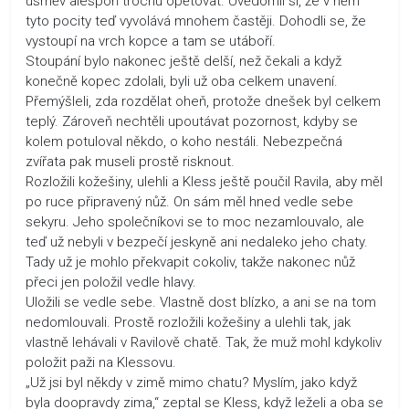
úsměv alespoň trochu opětovat. Uvědomil si, že v něm
tyto pocity teď vyvolává mnohem častěji. Dohodli se, že
vystoupí na vrch kopce a tam se utáboří.
Stoupání bylo nakonec ještě delší, než čekali a když
konečně kopec zdolali, byli už oba celkem unavení.
Přemýšleli, zda rozdělat oheň, protože dnešek byl celkem
teplý. Zároveň nechtěli upoutávat pozornost, kdyby se
kolem potuloval někdo, o koho nestáli. Nebezpečná
zvířata pak museli prostě risknout.
Rozložili kožešiny, ulehli a Kless ještě poučil Ravila, aby měl
po ruce připravený nůž. On sám měl hned vedle sebe
sekyru. Jeho společníkovi se to moc nezamlouvalo, ale
teď už nebyli v bezpečí jeskyně ani nedaleko jeho chaty.
Tady už je mohlo překvapit cokoliv, takže nakonec nůž
přeci jen položil vedle hlavy.
Uložili se vedle sebe. Vlastně dost blízko, a ani se na tom
nedomlouvali. Prostě rozložili kožešiny a ulehli tak, jak
vlastně lehávali v Ravilově chatě. Tak, že muž mohl kdykoliv
položit paži na Klessovu.
„Už jsi byl někdy v zimě mimo chatu? Myslím, jako když
byla doopravdy zima,“ zeptal se Kless, když leželi a oba se