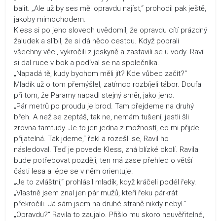
balit. „Ale už by ses měl opravdu najíst,“ prohodil pak ještě,
jakoby mimochodem.
Kless si po jeho slovech uvědomil, že opravdu cítí prázdný
žaludek a slíbil, že si dá něco cestou. Když pobrali
všechny věci, vykročili z jeskyně a zastavili se u vody. Ravil
si dal ruce v bok a podíval se na společníka.
„Napadá tě, kudy bychom měli jít? Kde vůbec začít?“
Mladík už o tom přemýšlel, zatímco rozbíjeli tábor. Doufal
při tom, že Paramy napadl stejný směr, jako jeho.
„Pár metrů po proudu je brod. Tam přejdeme na druhý
břeh. A než se zeptáš, tak ne, nemám tušení, jestli šli
zrovna tamtudy. Je to jen jedna z možností, co mi přijde
přijatelná. Tak jdeme,“ řekl a rozešli se, Ravil ho
následoval. Teď je povede Kless, zná blízké okolí. Ravila
bude potřebovat později, ten má zase přehled o větší
části lesa a lépe se v něm orientuje.
„Je to zvláštní,“ prohlásil mladík, když kráčeli podél řeky.
„Vlastně jsem znal jen pár mužů, kteří řeku párkrát
překročili. Já sám jsem na druhé straně nikdy nebyl.“
„Opravdu?“ Ravila to zaujalo. Přišlo mu skoro neuvěřitelné,