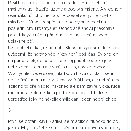
Ravil ho sledoval a bodlo ho u srdce. Sám měl teď
myšlenky úplně zpřeházené a pocity smíšené. A v jednom
okamžiku už toho měl dost. Rozešel se rychle zpět k
mladíkovi. Musel pospíchat, nebo by si to mohl na
poslední chvíli rozmyslet. Odhodlaně znovu překonával
proud, když k němu přistoupil a mladík k němu zvedl
uplakané oči.
Už nechtěl čekat, už nemohl. Kless ho vyděsil natolik, že si
uvědomil, že na tyto věci nikdy není lepší čas. Bylo to jen
na pár chvilek, co se bál, že o něj přišel, nebo že je v
nebezpečí. To mu ale stačilo na to, aby se rozhodl.
Vzal rychle, beze slova, mladíkovu hlavu do dlaní, sehnul
se a přisál se mu na rty. Kless vytřeštil oči, ale nebránil se.
Tolik ho to překvapilo, nakonec ale sám zavřel víčka, ruce
mu omotal kolem krku a polibek opětoval. Líbali se
uprostřed řeky, na několik chvilek ani jeden necítil chlad.
3
První se odtáhl Ravil. Zadíval se mladíkovi hluboko do očí,
jako kdyby prozřel ze snu. Uvědomil si ledovou vodu, díky