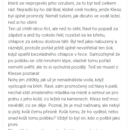
které se neprojevilo jeho vzrušení, za to byl teď celkem
rád. Nejradši by ho dál líbal, klidně celé hodiny, jenže Kless
byl úplně promrzlý. Neměl tušení, jak dlouho ve vodě ležel,
než si ho všiml.
Ten už chtěl něco říct, ale než to stihl, Ravil ho popadl za
zápěstí a aniž by cokoliv řekl, rozešel se ke břehu,
chlapce za sebou doslova táhl. Byl teď jaksi nabuzený a
ráznější, protože pořád ještě úplně nevstřebal ten šok,
když spatřil bezvládného chlapce v řece. Samozřejmě že
po polibku se cítil mnohem lépe, vlastně tomu pořád
nemohl uvěřit, ale to si vychutná později. Teď se musel o
Klesse postarat.
Nohy jim ztěžkly, jak už je nenadnášela voda, když
vystoupili na břeh. Ravil, sám promočený od hlavy k patě,
nechal stát zmateného mladíka na místě a sehnul se pro
jednu z jeho košil, co leželi na kamenech. Kless teď moc
nevěděl, co se děje. Poznal, že je muž naštvaný, ale nebyl
si jistý, kvůli čemu přesně. Kvůli tomu, že ho vyděsil, nebo
snad kvůli tomu polibku? Vždyť to byl on, kdo o políbil jako
první.