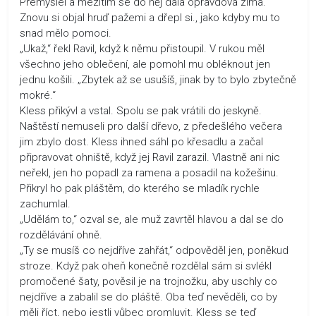
Přemýšlel a mezitím se do něj dala opravdová zima.
Znovu si objal hruď pažemi a dřepl si., jako kdyby mu to
snad mělo pomoci.
„Ukaž,“ řekl Ravil, když k němu přistoupil. V rukou měl
všechno jeho oblečení, ale pomohl mu obléknout jen
jednu košili. „Zbytek až se usušíš, jinak by to bylo zbytečně
mokré.“
Kless přikývl a vstal. Spolu se pak vrátili do jeskyně.
Naštěstí nemuseli pro další dřevo, z předešlého večera
jim zbylo dost. Kless ihned sáhl po křesadlu a začal
připravovat ohniště, když jej Ravil zarazil. Vlastně ani nic
neřekl, jen ho popadl za ramena a posadil na kožešinu.
Přikryl ho pak pláštěm, do kterého se mladík rychle
zachumlal.
„Udělám to,“ ozval se, ale muž zavrtěl hlavou a dal se do
rozdělávání ohně.
„Ty se musíš co nejdříve zahřát,“ odpověděl jen, poněkud
stroze. Když pak oheň konečně rozdělal sám si svlékl
promočené šaty, pověsil je na trojnožku, aby uschly co
nejdříve a zabalil se do pláště. Oba teď nevěděli, co by
měli říct, nebo jestli vůbec promluvit. Kless se teď