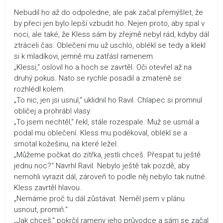
Nebudil ho až do odpoledne, ale pak začal přemýšlet, že
by přeci jen bylo lepší vzbudit ho. Nejen proto, aby spal v
noci, ale také, že Kless sám by zřejmě nebyl rád, kdyby dál
ztráceli čas. Oblečení mu už uschlo, oblékl se tedy a klekl
si k mladíkovi, jemně mu zatřásl ramenem.
„Klessi,“ oslovil ho a hoch se zavrtěl. Oči otevřel až na
druhý pokus. Nato se rychle posadil a zmateně se
rozhlédl kolem.
„To nic, jen jsi usnul,“ uklidnil ho Ravil. Chlapec si promnul
obličej a prohrábl vlasy.
„To jsem nechtěl,“ řekl, stále rozespale. Muž se usmál a
podal mu oblečení. Kless mu poděkoval, oblékl se a
smotal kožešinu, na které ležel.
„Můžeme počkat do zítřka, jestli chceš. Přespat tu ještě
jednu noc?“ Navrhl Ravil. Nebylo ještě tak pozdě, aby
nemohli vyrazit dál, zároveň to podle něj nebylo tak nutné.
Kless zavrtěl hlavou.
„Nemáme proč tu dál zůstávat. Neměl jsem v plánu
usnout, promiň.“
„Jak chceš,“ pokrčil rameny jeho průvodce a sám se začal