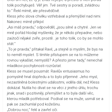
tolik pochybuješ. Věř jim. Tvé sestry si poradí, zvládnou
to.“ Řekl mírně, ale přesvědčivě.
Kless jeho slova chvilku vstřebával a přemýšlel nad nimi.
Nakonec mírně přikývl.
„Asi máš pravdu,“ odpověděl, „jsou silné a chytré. Jen ve
mně pořád hlodají myšlenky, že je někdo přepadne, nebo
zaútočí nějaké zvíře, prostě...je toho tolik, co by se mohlo
stát.“
„To je pravda,“ přitakal Ravil, „a stejně si myslím, že bys na
to neměl myslet. S tímhle přístupem se na to můžeme
rovnou vykašlat, nemyslíš? A přesto jsme tady,“ nenechal
mladíkovi pochybnosti rozrůstat.
Kless se musel pousmát. Ravilův entusiasmus ho
pomyslně hnal dopředu a to bylo příjemné. Jeho mysl,
nezastíněná bolestnými událostmi, viděla dál, než Kless
dokázal. Nutila ho dívat se na věci z jiného úhlu, trochu
jinak, snad i pozitivněji, přemýšlet a to byla další věc,
kterou mladík potřeboval. Podíval se na muže, usmál se a
pak se zachumlal pod kožešinu.
„Dobrou noc,“ řekl a zavřel oči.