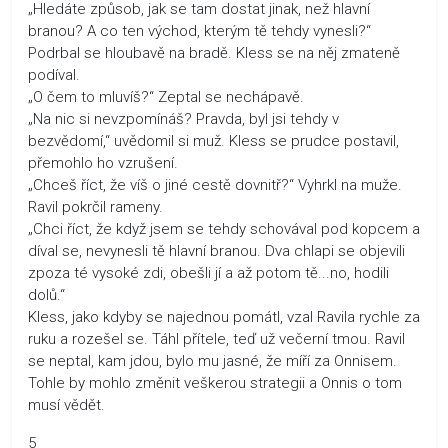
„Hledáte způsob, jak se tam dostat jinak, než hlavní
branou? A co ten východ, kterým tě tehdy vynesli?“
Podrbal se hloubavě na bradě. Kless se na něj zmateně
podíval.
„O čem to mluvíš?“ Zeptal se nechápavě.
„Na nic si nevzpomínáš? Pravda, byl jsi tehdy v
bezvědomí,“ uvědomil si muž. Kless se prudce postavil,
přemohlo ho vzrušení.
„Chceš říct, že víš o jiné cestě dovnitř?“ Vyhrkl na muže.
Ravil pokrčil rameny.
„Chci říct, že když jsem se tehdy schovával pod kopcem a
díval se, nevynesli tě hlavní branou. Dva chlapi se objevili
zpoza té vysoké zdi, obešli jí a až potom tě...no, hodili
dolů.“
Kless, jako kdyby se najednou pomátl, vzal Ravila rychle za
ruku a rozešel se. Táhl přítele, teď už večerní tmou. Ravil
se neptal, kam jdou, bylo mu jasné, že míří za Onnisem.
Tohle by mohlo změnit veškerou strategii a Onnis o tom
musí vědět.
5