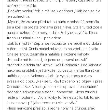
oblečení. Kless rozpačitě uhnul pohledem, když se chtěla
svléknout z košile.
„Počkám venku,“ řekl a měl se k odchodu, Kakllach se ale
jen uchechtla.
„Myslím, že zrovna před tebou budu v pohodě,“ zasmála
se a košili si prostě přetáhla přes hlavu. Stála tu teď zcela
nahá a rozhodně to nevypadalo, že by se styděla. Kless
trochu zrudnul a uhnul pohledem.
„Jak to myslíš?“ Zeptal se rozpačitě, ale věděl moc dobře,
o čem mluví. Onnis musel mluvit a to ho vcelku naštvalo.
Ona se znovu zasmála a natáhla si kožené kalhoty.
„Napadlo mě to hned jak jsme se poprvé setkali,“
prohodila a sáhla pro krátkou košili, zakasala ji do kalhot a
nakonec si oblékla ještě koženou vestu, kterou tkaničkami
utáhla v pase. Nakonec si obula vysoké boty a vlasy
svázala do copu. „Pak se tu Ravil zničeho nic objevil i přes
Onnisův zákaz. V lese jste zmizeli opravdu nenápadně,“
podotkla sarkasticky a trochu pobaveně. Kless zrudnul
ještě o trochu víc. „No a kdyby tohle nestačilo, tak to, jak
jsi se choval při jeho trestu mluvilo za vše.“
Kless nervozně přešlápl z jedné nohy na druhou, zrak