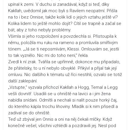
upínal k zemi. V duchu si zanadával, když si teď, díky
Kakllah, uvědomil jak moc byli s Ravilem neopatrní. Přišla
na to i bez Onnise, takže kolik lidí o jejich vztahu ještě ví?
Kolika lidem to ještě mohlo dojít? Cítil se trapně a začal se
bát, aby z toho nebyly problémy.
Všimla si jeho rozpoložení a povzdechla si. Přistoupila k
němu, položila mu ruku na rameno a promluvila smířlivým
tónem. „Já se ti neposmívám, Klessi. Omlouvám se, jestli
to tak vyznělo. Nic mi do toho není,“ řekla.
Zvedl k ní zrak. Tvářila se upřímně, dokonce mu připadalo,
že přátelsky, to u ní nebylo obvyklé. Přikývl a přijal tak její
omluvu. Nic dalšího k tématu už říci nestihli, ozvalo se totiž
další zaklepání.
„Vstupte,“ vyzvala příchozí Kakllah a Hogg, Temal a Legg
vešli dovnitř. Usadili se u ohniště na lavici a i jim žena
nabídla snídani. Odmítli a nechali si nalít pouze horký čaj,
do kterého kápla trochu lihoviny. Mladík si k nim přisedl a
zadíval se do ohniště.
Teď už zbýval jen Onnis a oni na něj čekali mlčky. Když
konečně vešel, všichni vzhlédli a pozdravili jej. Nesl pod