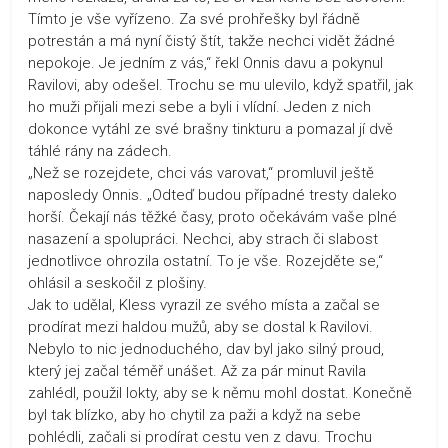
Tímto je vše vyřízeno. Za své prohřešky byl řádně
potrestán a má nyní čistý štít, takže nechci vidět žádné
nepokoje. Je jedním z vás,“ řekl Onnis davu a pokynul
Ravilovi, aby odešel. Trochu se mu ulevilo, když spatřil, jak
ho muži přijali mezi sebe a byli i vlídní. Jeden z nich
dokonce vytáhl ze své brašny tinkturu a pomazal jí dvě
táhlé rány na zádech.
„Než se rozejdete, chci vás varovat,“ promluvil ještě
naposledy Onnis. „Odteď budou případné tresty daleko
horší. Čekají nás těžké časy, proto očekávám vaše plné
nasazení a spolupráci. Nechci, aby strach či slabost
jednotlivce ohrozila ostatní. To je vše. Rozejděte se,“
ohlásil a seskočil z plošiny.
Jak to udělal, Kless vyrazil ze svého místa a začal se
prodírat mezi haldou mužů, aby se dostal k Ravilovi.
Nebylo to nic jednoduchého, dav byl jako silný proud,
který jej začal téměř unášet. Až za pár minut Ravila
zahlédl, použil lokty, aby se k němu mohl dostat. Konečně
byl tak blízko, aby ho chytil za paži a když na sebe
pohlédli, začali si prodírat cestu ven z davu. Trochu