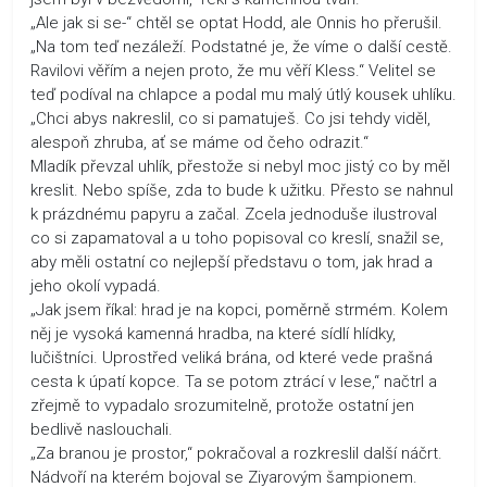
„Ale jak si se-“ chtěl se optat Hodd, ale Onnis ho přerušil.
„Na tom teď nezáleží. Podstatné je, že víme o další cestě.
Ravilovi věřím a nejen proto, že mu věří Kless.“ Velitel se
teď podíval na chlapce a podal mu malý útlý kousek uhlíku.
„Chci abys nakreslil, co si pamatuješ. Co jsi tehdy viděl,
alespoň zhruba, ať se máme od čeho odrazit.“
Mladík převzal uhlík, přestože si nebyl moc jistý co by měl
kreslit. Nebo spíše, zda to bude k užitku. Přesto se nahnul
k prázdnému papyru a začal. Zcela jednoduše ilustroval
co si zapamatoval a u toho popisoval co kreslí, snažil se,
aby měli ostatní co nejlepší představu o tom, jak hrad a
jeho okolí vypadá.
„Jak jsem říkal: hrad je na kopci, poměrně strmém. Kolem
něj je vysoká kamenná hradba, na které sídlí hlídky,
lučištníci. Uprostřed veliká brána, od které vede prašná
cesta k úpatí kopce. Ta se potom ztrácí v lese,“ načtrl a
zřejmě to vypadalo srozumitelně, protože ostatní jen
bedlivě naslouchali.
„Za branou je prostor,“ pokračoval a rozkreslil další náčrt.
Nádvoří na kterém bojoval se Ziyarovým šampionem.