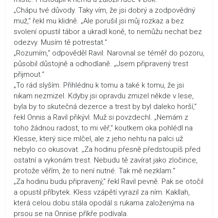
„Chápu tvé důvody. Taky vím, že jsi dobrý a zodpovědný
muž,“ řekl mu klidně. „Ale porušil jsi můj rozkaz a bez
svolení opustil tábor a ukradl koně, to nemůžu nechat bez
odezvy. Musím tě potrestat.“
„Rozumím,“ odpověděl Ravil. Narovnal se téměř do pozoru,
působil důstojně a odhodlaně. „Jsem připravený trest
přijmout.“
„To rád slyším. Přihlédnu k tomu a také k tomu, že jsi
nikam nezmizel. Kdyby jsi opravdu zmizel někde v lese,
byla by to skutečná dezerce a trest by byl daleko horší,“
řekl Onnis a Ravil přikývl. Muž si povzdechl. „Nemám z
toho žádnou radost, to mi věř,“ koutkem oka pohlédl na
Klesse, který sice mlčel, ale z jeho nehtu na palci už
nebylo co okusovat. „Za hodinu přesně předstoupíš před
ostatní a vykonám trest. Nebudu tě zavírat jako zločince,
protože věřím, že to není nutné. Tak mě nezklam.“
„Za hodinu budu připravený,“ řekl Ravil pevně. Pak se otočil
a opustil příbytek. Kless vzápětí vyrazil za ním. Kakllah,
která celou dobu stála opodál s rukama založenýma na
prsou se na Onnise příkře podívala.