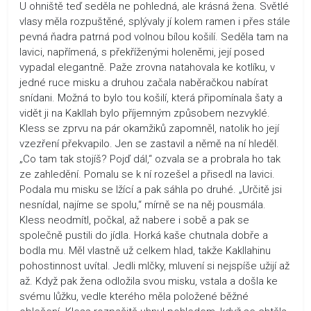
U ohniště teď seděla ne pohledná, ale krásná žena. Světlé
vlasy měla rozpuštěné, splývaly jí kolem ramen i přes stále
pevná ňadra patrná pod volnou bílou košilí. Seděla tam na
lavici, napřímená, s překříženými holeněmi, její posed
vypadal elegantně. Paže zrovna natahovala ke kotlíku, v
jedné ruce misku a druhou začala naběračkou nabírat
snídani. Možná to bylo tou košilí, která připomínala šaty a
vidět ji na Kakllah bylo příjemným způsobem nezvyklé.
Kless se zprvu na pár okamžiků zapomněl, natolik ho její
vzezření překvapilo. Jen se zastavil a němě na ní hleděl.
„Co tam tak stojíš? Pojď dál,“ ozvala se a probrala ho tak
ze zahledění. Pomalu se k ní rozešel a přisedl na lavici.
Podala mu misku se lžící a pak sáhla po druhé. „Určitě jsi
nesnídal, najíme se spolu,“ mírně se na něj pousmála.
Kless neodmítl, počkal, až nabere i sobě a pak se
společně pustili do jídla. Horká kaše chutnala dobře a
bodla mu. Měl vlastně už celkem hlad, takže Kakllahinu
pohostinnost uvítal. Jedli mlčky, mluvení si nejspíše užijí až
až. Když pak žena odložila svou misku, vstala a došla ke
svému lůžku, vedle kterého měla položené běžné