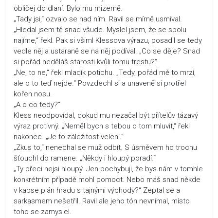
obličej do dlaní. Bylo mu mizerně.
„Tady jsi,“ ozvalo se nad ním. Ravil se mírně usmíval.
„Hledal jsem tě snad všude. Myslel jsem, že se spolu
najíme,“ řekl. Pak si všiml Klessova výrazu, posadil se tedy
vedle něj a ustaraně se na něj podíval. „Co se děje? Snad
si pořád neděláš starosti kvůli tomu trestu?“
„Ne, to ne,“ řekl mladík potichu. „Tedy, pořád mě to mrzí,
ale o to teď nejde.“ Povzdechl si a unaveně si protřel
kořen nosu.
„A o co tedy?“
Kless neodpovídal, dokud mu nezačal být přítelův tázavý
výraz protivný. „Neměl bych s tebou o tom mluvit,“ řekl
nakonec. „Je to záležitost velení.“
„Zkus to,“ nenechal se muž odbít. S úsměvem ho trochu
šťouchl do ramene. „Někdy i hloupý poradí.“
„Ty přeci nejsi hloupý. Jen pochybuji, že bys nám v tomhle
konkrétním případě mohl pomoct. Nebo máš snad někde
v kapse plán hradu s tajnými východy?“ Zeptal se a
sarkasmem nešetřil. Ravil ale jeho tón nevnímal, místo
toho se zamyslel.