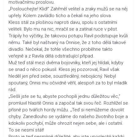
motivačnímu proslovu.
„Poslouchejte! Klid!“ Zahřměl velitel a zraky mužů se na něj
upřely. Kolem zavládlo ticho a čekali na jeho slova.
Kless stál za plošinou naproti davu, spolu s ostatními
veliteli. Bylo mu na nic, mračil se a zatínal ruce v pěst.
Trápily ho výčitky, že takovou potupu Ravil podstupuje kvůli
němu. Také byl naštvaný na Onnise, že z toho dělá takové
divadlo. Nečekal, že tohle všechno proběhne takto
veřejně a z Ravila dělá odstrašující případ.
Muž teď stál mezi dvěma bojovníky, kteří jej hlídali, kdyby
se snad o něco pokusil. Kless jej pozoroval, Ravil však
hleděl jen před sebe, soustředěný, nebojácný. Nebyl
spoutaný, Onnis mu očividně věřil, alespoň za to byl mladík
rád.
„Sešli jste se tu, abyste pochopili jednu důležitou věc,“
promluvil hlasitě Onnis a započal tak svou řeč. Rozhlížel se
přísně po tvářích hordy můžu. „Teď si nemůžeme dovolit
chyby. Zanedlouho se vydáme do našeho životního boje a
kdokoliv pochybí, může ohrozit nejen sebe, ale i ostatní.
To se nesmí stát!
Proto je teď nesmírně důležité, aby jste uposlechli každý