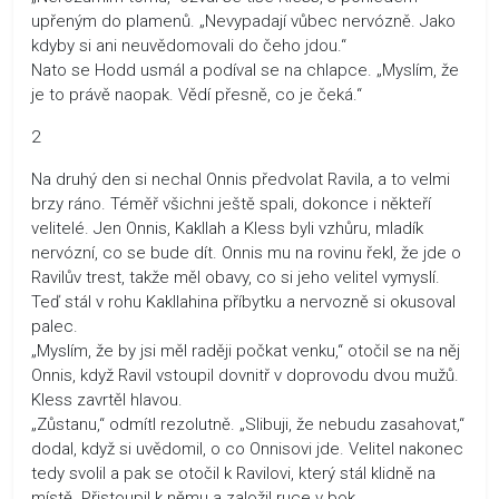
upřeným do plamenů. „Nevypadají vůbec nervózně. Jako
kdyby si ani neuvědomovali do čeho jdou.“
Nato se Hodd usmál a podíval se na chlapce. „Myslím, že
je to právě naopak. Vědí přesně, co je čeká.“
2
Na druhý den si nechal Onnis předvolat Ravila, a to velmi
brzy ráno. Téměř všichni ještě spali, dokonce i někteří
velitelé. Jen Onnis, Kakllah a Kless byli vzhůru, mladík
nervózní, co se bude dít. Onnis mu na rovinu řekl, že jde o
Ravilův trest, takže měl obavy, co si jeho velitel vymyslí.
Teď stál v rohu Kakllahina příbytku a nervozně si okusoval
palec.
„Myslím, že by jsi měl raději počkat venku,“ otočil se na něj
Onnis, když Ravil vstoupil dovnitř v doprovodu dvou mužů.
Kless zavrtěl hlavou.
„Zůstanu,“ odmítl rezolutně. „Slibuji, že nebudu zasahovat,“
dodal, když si uvědomil, o co Onnisovi jde. Velitel nakonec
tedy svolil a pak se otočil k Ravilovi, který stál klidně na
místě. Přistoupil k němu a založil ruce v bok.