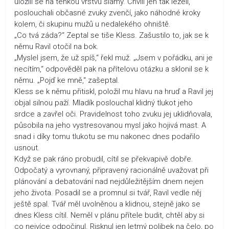
uložili se na tenkou vrstvu slámy. Chvíli jen tak leželi,
poslouchali občasné zvuky zvenčí, jako náhodné kroky
kolem, či skupinu mužů u nedalekého ohniště.
„Co tvá záda?“ Zeptal se tiše Kless. Zašustilo to, jak se k
němu Ravil otočil na bok.
„Myslel jsem, že už spíš,“ řekl muž. „Jsem v pořádku, ani je
necítím,“ odpověděl pak na přítelovu otázku a sklonil se k
němu. „Pojď ke mně,“ zašeptal.
Kless se k němu přitiskl, položil mu hlavu na hruď a Ravil jej
objal silnou paží. Mladík poslouchal klidný tlukot jeho
srdce a zavřel oči. Pravidelnost toho zvuku jej uklidňovala,
působila na jeho vystresovanou mysl jako hojivá mast. A
snad i díky tomu tlukotu se mu nakonec dnes podařilo
usnout.
Když se pak ráno probudil, cítil se překvapivě dobře.
Odpočatý a vyrovnaný, připravený racionálně uvažovat při
plánování a debatování nad nejdůležitějším dnem nejen
jeho života. Posadil se a promnul si tvář, Ravil vedle něj
ještě spal. Tvář měl uvolněnou a klidnou, stejně jako se
dnes Kless cítil. Neměl v plánu přítele budit, chtěl aby si
co nejvíce odpočinul. Risknul jen letmý polibek na čelo, po