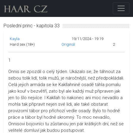
Poslední princ - kapitola 33
Kayla
19/11/2024 - 19:19
Hard sex (18+)
Originál
2
1
Onnis se zpozdil o celý týden. Ukázalo se, že táhnout za
sebou tolik lidí, tolik mužů, je náročnější, než předpokládali.
Celá jejich armáda se ke Kakllahnině osadě táhla pomalu
jako kouř v bezvětří, zato byl ale každý muž připraven jak
jen to šlo nejvíce. I Kakllah to nakonec ani moc nevadilo a
mohla tak připravit nejen své lidi, ale také obstarat
provizorní tábor pro příchozí vedle osady. Bylo to hodně
práce a tábor byl hodně skromný. To moc nevadilo,
Onnisovi bojovníci tu zůstanou jen pár krátkých dní, než se
velitelé domluví jak budou postupovat.