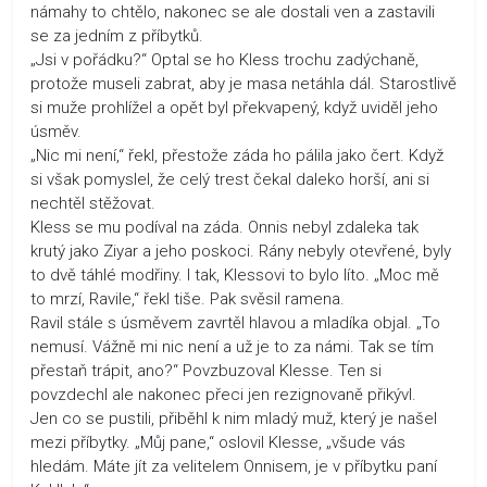
námahy to chtělo, nakonec se ale dostali ven a zastavili
se za jedním z příbytků.
„Jsi v pořádku?“ Optal se ho Kless trochu zadýchaně,
protože museli zabrat, aby je masa netáhla dál. Starostlivě
si muže prohlížel a opět byl překvapený, když uviděl jeho
úsměv.
„Nic mi není,“ řekl, přestože záda ho pálila jako čert. Když
si však pomyslel, že celý trest čekal daleko horší, ani si
nechtěl stěžovat.
Kless se mu podíval na záda. Onnis nebyl zdaleka tak
krutý jako Ziyar a jeho poskoci. Rány nebyly otevřené, byly
to dvě táhlé modřiny. I tak, Klessovi to bylo líto. „Moc mě
to mrzí, Ravile,“ řekl tiše. Pak svěsil ramena.
Ravil stále s úsměvem zavrtěl hlavou a mladíka objal. „To
nemusí. Vážně mi nic není a už je to za námi. Tak se tím
přestaň trápit, ano?“ Povzbuzoval Klesse. Ten si
povzdechl ale nakonec přeci jen rezignovaně přikývl.
Jen co se pustili, přiběhl k nim mladý muž, který je našel
mezi příbytky. „Můj pane,“ oslovil Klesse, „všude vás
hledám. Máte jít za velitelem Onnisem, je v příbytku paní