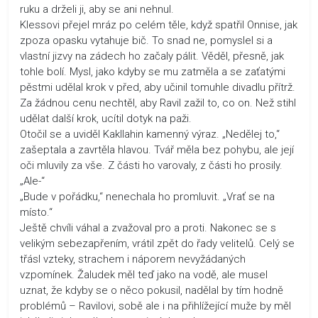
ruku a drželi ji, aby se ani nehnul.
Klessovi přejel mráz po celém těle, když spatřil Onnise, jak
zpoza opasku vytahuje bič. To snad ne, pomyslel si a
vlastní jizvy na zádech ho začaly pálit. Věděl, přesně, jak
tohle bolí. Mysl, jako kdyby se mu zatměla a se zaťatými
pěstmi udělal krok v před, aby učinil tomuhle divadlu přítrž.
Za žádnou cenu nechtěl, aby Ravil zažil to, co on. Než stihl
udělat další krok, ucítil dotyk na paži.
Otočil se a uviděl Kakllahin kamenný výraz. „Nedělej to,“
zašeptala a zavrtěla hlavou. Tvář měla bez pohybu, ale její
oči mluvily za vše. Z části ho varovaly, z části ho prosily.
„Ale-“
„Bude v pořádku,“ nenechala ho promluvit. „Vrať se na
místo.“
Ještě chvíli váhal a zvažoval pro a proti. Nakonec se s
velikým sebezapřením, vrátil zpět do řady velitelů. Celý se
třásl vzteky, strachem i náporem nevyžádaných
vzpomínek. Žaludek měl teď jako na vodě, ale musel
uznat, že kdyby se o něco pokusil, nadělal by tím hodně
problémů – Ravilovi, sobě ale i na přihlížející muže by měl