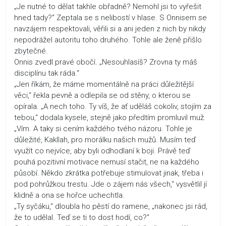
„Je nutné to dělat takhle obřadně? Nemohl jsi to vyřešit
hned tady?“ Zeptala se s nelibostí v hlase. S Onnisem se
navzájem respektovali, věřili si a ani jeden z nich by nikdy
nepodrážel autoritu toho druhého. Tohle ale ženě přišlo
zbytečné.
Onnis zvedl pravé obočí. „Nesouhlasíš? Zrovna ty máš
disciplínu tak ráda.“
„Jen říkám, že máme momentálně na práci důležitější
věci,“ řekla pevně a odlepila se od stěny, o kterou se
opírala. „A nech toho. Ty víš, že ať uděláš cokoliv, stojím za
tebou,“ dodala kysele, stejně jako předtím promluvil muž.
„Vím. A taky si cením každého tvého názoru. Tohle je
důležité, Kakllah, pro morálku našich mužů. Musím teď
využít co nejvíce, aby byli odhodlaní k boji. Právě teď
pouhá pozitivní motivace nemusí stačit, ne na každého
působí. Někdo zkrátka potřebuje stimulovat jinak, třeba i
pod pohrůžkou trestu. Jde o zájem nás všech,“ vysvětlil jí
klidně a ona se hořce uchechtla.
„Ty syčáku,“ dloubla ho pěstí do ramene, „nakonec jsi rád,
že to udělal. Teď se ti to dost hodí, co?“