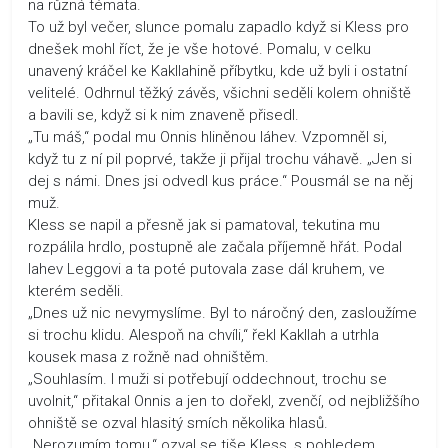
na různá témata.
To už byl večer, slunce pomalu zapadlo když si Kless pro
dnešek mohl říct, že je vše hotové. Pomalu, v celku
unavený kráčel ke Kakllahině příbytku, kde už byli i ostatní
velitelé. Odhrnul těžký závěs, všichni seděli kolem ohniště
a bavili se, když si k nim znaveně přisedl.
„Tu máš,“ podal mu Onnis hliněnou láhev. Vzpomněl si,
když tu z ní pil poprvé, takže ji přijal trochu váhavě. „Jen si
dej s námi. Dnes jsi odvedl kus práce.“ Pousmál se na něj
muž.
Kless se napil a přesně jak si pamatoval, tekutina mu
rozpálila hrdlo, postupně ale začala příjemně hřát. Podal
lahev Leggovi a ta poté putovala zase dál kruhem, ve
kterém seděli.
„Dnes už nic nevymyslíme. Byl to náročný den, zasloužíme
si trochu klidu. Alespoň na chvíli,“ řekl Kakllah a utrhla
kousek masa z rožně nad ohništěm.
„Souhlasím. I muži si potřebují oddechnout, trochu se
uvolnit,“ přitakal Onnis a jen to dořekl, zvenčí, od nejbližšího
ohniště se ozval hlasitý smích několika hlasů.
„Nerozumím tomu,“ ozval se tiše Kless, s pohledem