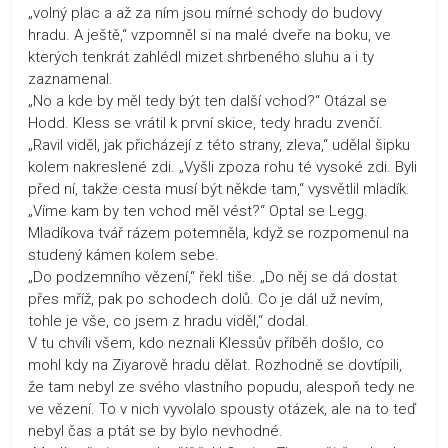
„volný plac a až za ním jsou mírné schody do budovy
hradu. A ještě,“ vzpomněl si na malé dveře na boku, ve
kterých tenkrát zahlédl mizet shrbeného sluhu a i ty
zaznamenal.
„No a kde by měl tedy být ten další vchod?“ Otázal se
Hodd. Kless se vrátil k první skice, tedy hradu zvenčí.
„Ravil viděl, jak přicházejí z této strany, zleva,“ udělal šipku
kolem nakreslené zdi. „Vyšli zpoza rohu té vysoké zdi. Byli
před ní, takže cesta musí být někde tam,“ vysvětlil mladík.
„Víme kam by ten vchod měl vést?“ Optal se Legg.
Mladíkova tvář rázem potemněla, když se rozpomenul na
studený kámen kolem sebe.
„Do podzemního vězení,“ řekl tiše. „Do něj se dá dostat
přes mříž, pak po schodech dolů. Co je dál už nevím,
tohle je vše, co jsem z hradu viděl,“ dodal.
V tu chvíli všem, kdo neznali Klessův příběh došlo, co
mohl kdy na Ziyarově hradu dělat. Rozhodně se dovtípili,
že tam nebyl ze svého vlastního popudu, alespoň tedy ne
ve vězení. To v nich vyvolalo spousty otázek, ale na to teď
nebyl čas a ptát se by bylo nevhodné.