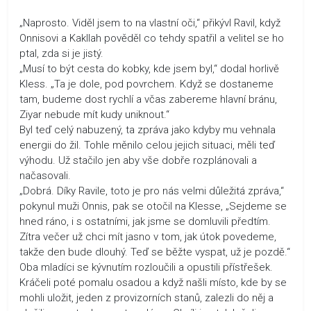
„Naprosto. Viděl jsem to na vlastní oči,“ přikývl Ravil, když
Onnisovi a Kakllah pověděl co tehdy spatřil a velitel se ho
ptal, zda si je jistý.
„Musí to být cesta do kobky, kde jsem byl,“ dodal horlivě
Kless. „Ta je dole, pod povrchem. Když se dostaneme
tam, budeme dost rychlí a včas zabereme hlavní bránu,
Ziyar nebude mít kudy uniknout.“
Byl teď celý nabuzený, ta zpráva jako kdyby mu vehnala
energii do žil. Tohle měnilo celou jejich situaci, měli teď
výhodu. Už stačilo jen aby vše dobře rozplánovali a
načasovali.
„Dobrá. Díky Ravile, toto je pro nás velmi důležitá zpráva,“
pokynul muži Onnis, pak se otočil na Klesse, „Sejdeme se
hned ráno, i s ostatními, jak jsme se domluvili předtím.
Zítra večer už chci mít jasno v tom, jak útok povedeme,
takže den bude dlouhý. Teď se běžte vyspat, už je pozdě.“
Oba mladíci se kývnutím rozloučili a opustili přístřešek.
Kráčeli poté pomalu osadou a když našli místo, kde by se
mohli uložit, jeden z provizorních stanů, zalezli do něj a