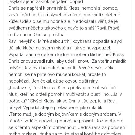
jakýkoliv jeho zákrok negativní dopad.
Onnis se napřáhl k první ráně. Kless, nemohl si pomoc,
zavřel oči hned jak uslyšel to známé prásknutí spletené
kůže. Udělalo se mu hodně zle. Nedokázal uvěřit, že je
svědkem něčeho takového a navíc to snáší Ravil. Právě
teď v duchu Onnise proklínal.
Ravil nevykřikl. Mírně sebou trhl, když rána dopadla a sykl,
dál ale klečel na svém místě a nijak se nevzpouzel.
Vypadal vlastně celkem klidně, mnohem klidněji než Kless.
Onnis znovu zvedl ruku, aby udeřil znovu. Za vteřinu mladík
uslyšel Ravilovo bolestné heknutí. Pevně sevřel víčka,
nemohl se na přítelovo mučení koukat, prostě to
nedokázal. Jen čekal, až se ozvou další rány.
„Postav se,“ řekl Onnis a Kless překvapeně otevřel oči.
Muži, kteří ho drželi pomohli muži vstát a pustili ho. „Jsi v
pořádku?“ Slyšel Kless jak se Onnis tiše zeptal a Ravil
přikývl. Vypadal stejně překvapeně, jako mladík.
„Tento muž, je dobrým bojovníkem s dobrým srdcem. V
táboře tvrdě pracoval a poprvé se provinil. Rozhodl jsem
se k těmto aspektům přihlédnout. Jedna rána za porušení
mého rozkazu, druhá za to, že si vzal koně bez dovolení.