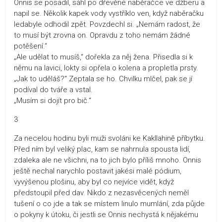
Onnis se posadil, sáhl po dřevěné naběračce ve džberu a
napil se. Několik kapek vody vystříklo ven, když naběračku
ledabyle odhodil zpět. Povzdechl si. „Nemám radost, že
to musí být zrovna on. Opravdu z toho nemám žádné
potěšení.“
„Ale udělat to musíš,“ dořekla za něj žena. Přisedla si k
němu na lavici, lokty si opřela o kolena a propletla prsty.
„Jak to uděláš?“ Zeptala se ho. Chvilku mlčel, pak se jí
podíval do tváře a vstal.
„Musím si dojít pro bič.“
3
Za necelou hodinu byli muži svoláni ke Kakllahině příbytku.
Před ním byl veliký plac, kam se nahrnula spousta lidí,
zdaleka ale ne všichni, na to jich bylo příliš mnoho. Onnis
ještě nechal narychlo postavit jakési malé pódium,
vyvýšenou plošinu, aby byl co nejvíce vidět, když
předstoupil před dav. Nikdo z nezasvěcených neměl
tušení o co jde a tak se místem linulo mumlání, zda půjde
o pokyny k útoku, či jestli se Onnis nechystá k nějakému