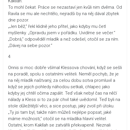
Kakllah.“
To mohl čekat. Práce se nezastaví jen kvůli nim dvěma. Od
Ravila se mu ale nechtělo, nejradši by na něj dával zbytek
dne pozor.
„Jen běž,“ řekl klidně jeho přítel, jako kdyby mu četl
myšlenky. „Opravdu jsem v pořádku. Uvidíme se večer.“
„Dobrá,“ odpověděl mladík a než odešel, otočil se za ním.
„Dávej na sebe pozor.“
4
Onnis si moc dobře všímal Klessova chování, když se sešli
na poradě, spolu s ostatními veliteli. Neměl pochyb, že je
na něj mladík naštvaný, za celou dobu sotva promluvil a
když se jejich pohledy náhodou setkali, chlapec jako
kdyby jej chtěl očima zapálit. Teď však nebyl čas na něčí
nálady a Kless si to za pár chvil také uvědomil. Teď byli na
stole důležitější věci, a sice postup, jaký zvolí při útoku.
„Ty jsi tam byl, takže nám můžeš nejlépe popsat, jaké
máme možnosti,“ otočil se na mladíka hlavní velitel.
Ostatní, krom Kakllah se zatvářili překvapeně. Neznali