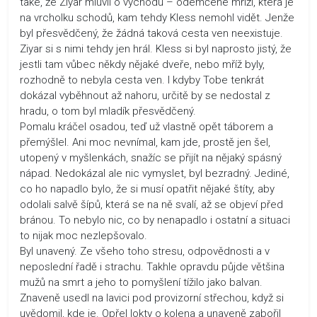
také, že Ziyar mluvil o východu – odemčené mříži, která je
na vrcholku schodů, kam tehdy Kless nemohl vidět. Jenže
byl přesvědčený, že žádná taková cesta ven neexistuje.
Ziyar si s nimi tehdy jen hrál. Kless si byl naprosto jistý, že
jestli tam vůbec někdy nějaké dveře, nebo mříž byly,
rozhodně to nebyla cesta ven. I kdyby Tobe tenkrát
dokázal vyběhnout až nahoru, určitě by se nedostal z
hradu, o tom byl mladík přesvědčený.
Pomalu kráčel osadou, teď už vlastně opět táborem a
přemýšlel. Ani moc nevnímal, kam jde, prostě jen šel,
utopený v myšlenkách, snažíc se přijít na nějaký spásný
nápad. Nedokázal ale nic vymyslet, byl bezradný. Jediné,
co ho napadlo bylo, že si musí opatřit nějaké štíty, aby
odolali salvě šípů, která se na ně svalí, až se objeví před
bránou. To nebylo nic, co by nenapadlo i ostatní a situaci
to nijak moc nezlepšovalo.
Byl unavený. Ze všeho toho stresu, odpovědnosti a v
neposlední řadě i strachu. Takhle opravdu půjde většina
mužů na smrt a jeho to pomyšlení tížilo jako balvan.
Znaveně usedl na lavici pod provizorní střechou, když si
uvědomil, kde je. Opřel lokty o kolena a unaveně zabořil