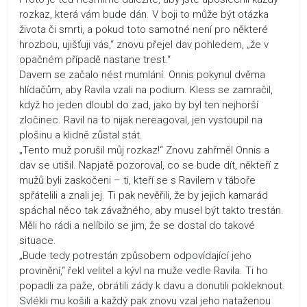
rozkaz, která vám bude dán. V boji to může být otázka
života či smrti, a pokud toto samotné není pro některé
hrozbou, ujišťuji vás,“ znovu přejel dav pohledem, „že v
opačném případě nastane trest.“
Davem se začalo nést mumlání. Onnis pokynul dvěma
hlídačům, aby Ravila vzali na podium. Kless se zamračil,
když ho jeden dloubl do zad, jako by byl ten nejhorší
zločinec. Ravil na to nijak nereagoval, jen vystoupil na
plošinu a klidně zůstal stát.
„Tento muž porušil můj rozkaz!“ Znovu zahřměl Onnis a
dav se utišil. Napjatě pozoroval, co se bude dít, někteří z
mužů byli zaskočeni – ti, kteří se s Ravilem v táboře
spřátelili a znali jej. Ti pak nevěřili, že by jejich kamarád
spáchal něco tak závažného, aby musel být takto trestán.
Měli ho rádi a nelíbilo se jim, že se dostal do takové
situace.
„Bude tedy potrestán způsobem odpovídající jeho
provinění,“ řekl velitel a kývl na muže vedle Ravila. Ti ho
popadli za paže, obrátili zády k davu a donutili pokleknout.
Svlékli mu košili a každý pak znovu vzal jeho nataženou