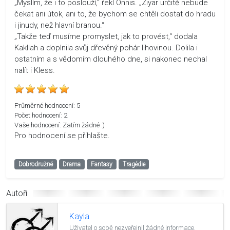
„Myslím, že i to poslouží,“ řekl Onnis. „Ziyar určitě nebude
čekat ani útok, ani to, že bychom se chtěli dostat do hradu
i jinudy, než hlavní branou.“
„Takže teď musíme promyslet, jak to provést,“ dodala
Kakllah a doplnila svůj dřevěný pohár lihovinou. Dolila i
ostatním a s vědomím dlouhého dne, si nakonec nechal
nalít i Kless.
Průměrné hodnocení:
5
Počet hodnocení:
2
Vaše hodnocení:
Zatím žádné :)
Pro hodnocení se přihlašte.
Dobrodružné
Drama
Fantasy
Tragédie
Autoři
Kayla
Uživatel o sobě nezveřejnil žádné informace.