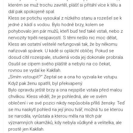
kterém se muž trochu zavrtěl, plášť si přitáhl více k tělu a
dál pak spokojeně spal.
Kless se potichu vysoukal z nízkého stanu a rozešel se k
jedné z kádí s vodou. Bylo hodně brzy, kolem se
pohybovalo jen pár mužů, kteří buď teď také vstali, nebo z
nervozity trpěli nespavostí. S těmi nešlo nic moc dělat,
Kless ani ostatní velitelé nefungovali tak, že by někomu
nařizovali spánek. U kádě si opláchl obličej. Pokud se
dosud cítil rozespale, studená voda jej dokonale probrala.
Osušil se cípem svého pláště a nebylo na co čekat,
rovnou se vydal ke Kakllah.
„Smím vstoupit?“ Zeptal se a ona ho vyzvala ke vstupu.
Když pak ženu spatřil, byl překvapený.
Bylo opravdu ještě brzy a ona nejspíše vstala před malou
chvilkou. Kless věděl, že je pohledná, ale ve svém
oblečení i ve své pozici nikdy nepůsobila příliš žensky. Teď
se mu naskytl pohled na její jinou tvář, možná tu se kterou
se narodila, vyrůstala a kterou měla na těch pár
významných okamžiků, kdy nebyla vůdkyně a velitelka, ale
prostě jen Kakllah.