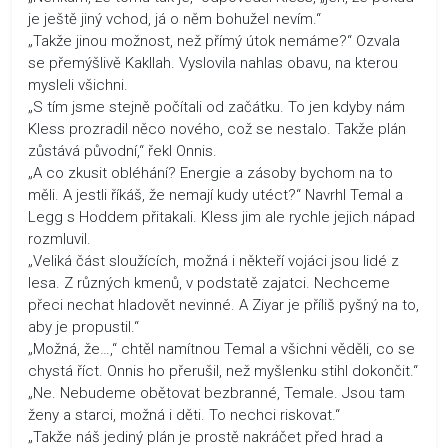
je ještě jiný vchod, já o něm bohužel nevím.“
„Takže jinou možnost, než přímý útok nemáme?“ Ozvala
se přemýšlivě Kakllah. Vyslovila nahlas obavu, na kterou
mysleli všichni.
„S tím jsme stejně počítali od začátku. To jen kdyby nám
Kless prozradil něco nového, což se nestalo. Takže plán
zůstává původní,“ řekl Onnis.
„A co zkusit obléhání? Energie a zásoby bychom na to
měli. A jestli říkáš, že nemají kudy utéct?“ Navrhl Temal a
Legg s Hoddem přitakali. Kless jim ale rychle jejich nápad
rozmluvil.
„Veliká část sloužících, možná i někteří vojáci jsou lidé z
lesa. Z různých kmenů, v podstatě zajatci. Nechceme
přeci nechat hladovět nevinné. A Ziyar je příliš pyšný na to,
aby je propustil.“
„Možná, že…,“ chtěl namítnou Temal a všichni věděli, co se
chystá říct. Onnis ho přerušil, než myšlenku stihl dokončit.“
„Ne. Nebudeme obětovat bezbranné, Temale. Jsou tam
ženy a starci, možná i děti. To nechci riskovat.“
„Takže náš jediný plán je prostě nakráčet před hrad a