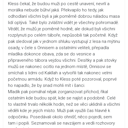
Kless čekal, že budou muži po cestě unavení, nevrlí a
morálka nebude bůhví jaká. Překvapilo ho tedy, jak
odhodlaní všichni byli a jak poměrně dobrou náladou masa
lidí oplývá. Také bylo zvláštní vidět je všechny pohromadě.
Věděl, že mužů je poměrně hodně, ale dokud byli všichni
rozplynuti po celém táboře, nepůsobili tak početně. Když
pak sledoval jak v jednom shluku vystupují z lesa na mýtinu
osady, v čele s Onnisem a ostatními veliteli, přepadla
mladíka dokonce obava, zda se do vesnice a
připraveného tábora vejdou všichni. Desítky a pak stovky
mužů se nakonec ocitlo na jednom místě, Onnisovi se
smíchali s lidmi od Kakllah a vytvořili tak nakonec velmi
početnou armádu. Když to Kless poté pozoroval, poprvé
ho napadlo, že by snad mohli mít i šanci.
Mladík pak pomáhal nějak zorganizovat příchod, říkal
ostatním kde budou spát, kde se najíst a podobně. Celé
to vlastně trvalo několik hodin, než se věci uklidnili a všichni
věděli kde je jejich místo. Muži pak využili čas hlavně k
odpočinku. Posedávali okolo ohnišť, něco pojedli, sem
tam i popili. Seznamovali se navzájem a vedli rozhovory