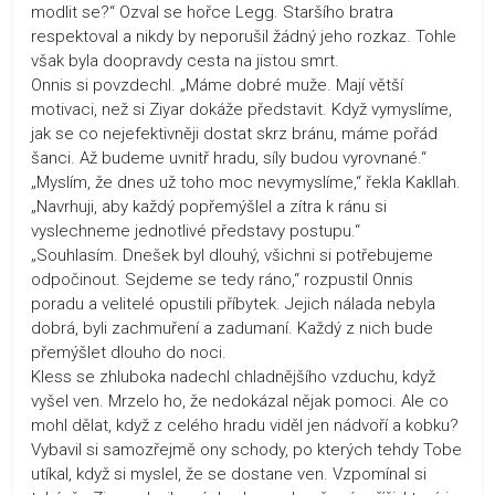
modlit se?“ Ozval se hořce Legg. Staršího bratra
respektoval a nikdy by neporušil žádný jeho rozkaz. Tohle
však byla doopravdy cesta na jistou smrt.
Onnis si povzdechl. „Máme dobré muže. Mají větší
motivaci, než si Ziyar dokáže představit. Když vymyslíme,
jak se co nejefektivněji dostat skrz bránu, máme pořád
šanci. Až budeme uvnitř hradu, síly budou vyrovnané.“
„Myslím, že dnes už toho moc nevymyslíme,“ řekla Kakllah.
„Navrhuji, aby každý popřemýšlel a zítra k ránu si
vyslechneme jednotlivé představy postupu.“
„Souhlasím. Dnešek byl dlouhý, všichni si potřebujeme
odpočinout. Sejdeme se tedy ráno,“ rozpustil Onnis
poradu a velitelé opustili příbytek. Jejich nálada nebyla
dobrá, byli zachmuření a zadumaní. Každý z nich bude
přemýšlet dlouho do noci.
Kless se zhluboka nadechl chladnějšího vzduchu, když
vyšel ven. Mrzelo ho, že nedokázal nějak pomoci. Ale co
mohl dělat, když z celého hradu viděl jen nádvoří a kobku?
Vybavil si samozřejmě ony schody, po kterých tehdy Tobe
utíkal, když si myslel, že se dostane ven. Vzpomínal si