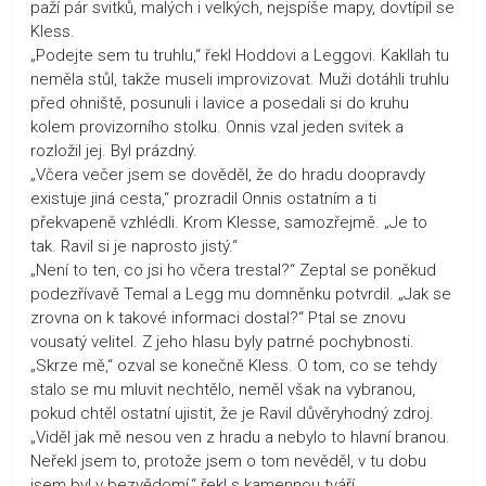
paží pár svitků, malých i velkých, nejspíše mapy, dovtípil se
Kless.
„Podejte sem tu truhlu,“ řekl Hoddovi a Leggovi. Kakllah tu
neměla stůl, takže museli improvizovat. Muži dotáhli truhlu
před ohniště, posunuli i lavice a posedali si do kruhu
kolem provizorního stolku. Onnis vzal jeden svitek a
rozložil jej. Byl prázdný.
„Včera večer jsem se dověděl, že do hradu doopravdy
existuje jiná cesta,“ prozradil Onnis ostatním a ti
překvapeně vzhlédli. Krom Klesse, samozřejmě. „Je to
tak. Ravil si je naprosto jistý.“
„Není to ten, co jsi ho včera trestal?“ Zeptal se poněkud
podezřívavě Temal a Legg mu domněnku potvrdil. „Jak se
zrovna on k takové informaci dostal?“ Ptal se znovu
vousatý velitel. Z jeho hlasu byly patrné pochybnosti.
„Skrze mě,“ ozval se konečně Kless. O tom, co se tehdy
stalo se mu mluvit nechtělo, neměl však na vybranou,
pokud chtěl ostatní ujistit, že je Ravil důvěryhodný zdroj.
„Viděl jak mě nesou ven z hradu a nebylo to hlavní branou.
Neřekl jsem to, protože jsem o tom nevěděl, v tu dobu
jsem byl v bezvědomí,“ řekl s kamennou tváří.