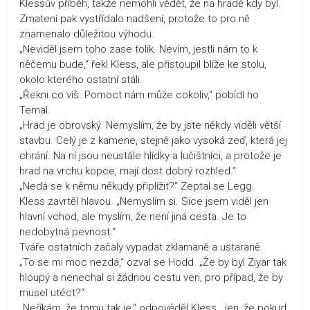
Klessův příběh, takže nemohli vědět, že na hradě kdy byl.
Zmatení pak vystřídalo nadšení, protože to pro ně
znamenalo důležitou výhodu.
„Neviděl jsem toho zase tolik. Nevím, jestli nám to k
něčemu bude,“ řekl Kless, ale přistoupil blíže ke stolu,
okolo kterého ostatní stáli.
„Řekni co víš. Pomoct nám může cokoliv,“ pobídl ho
Temal.
„Hrad je obrovský. Nemyslím, že by jste někdy viděli větší
stavbu. Celý je z kamene, stejně jako vysoká zeď, která jej
chrání. Na ní jsou neustále hlídky a lučištníci, a protože je
hrad na vrchu kopce, mají dost dobrý rozhled.“
„Nedá se k němu někudy připlížit?“ Zeptal se Legg.
Kless zavrtěl hlavou. „Nemyslím si. Sice jsem viděl jen
hlavní vchod, ale myslím, že není jiná cesta. Je to
nedobytná pevnost.“
Tváře ostatních začaly vypadat zklamaně a ustaraně.
„To se mi moc nezdá,“ ozval se Hodd. „Že by byl Ziyar tak
hloupý a nenechal si žádnou cestu ven, pro případ, že by
musel utéct?“
„Neříkám, že tomu tak je,“ odpověděl Kless, „jen, že pokud