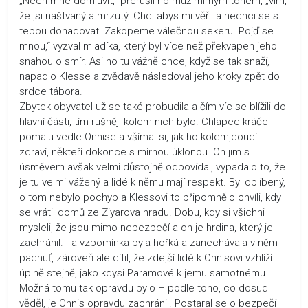
„Nech mne domluvit,“ přerušil ho muž mírným tónem, „vím,
že jsi naštvaný a mrzutý. Chci abys mi věřil a nechci se s
tebou dohadovat. Zakopeme válečnou sekeru. Pojď se
mnou,“ vyzval mladíka, který byl více než překvapen jeho
snahou o smír. Asi ho tu vážně chce, když se tak snaží,
napadlo Klesse a zvědavě následoval jeho kroky zpět do
srdce tábora.
Zbytek obyvatel už se také probudila a čím víc se blížili do
hlavní části, tím rušněji kolem nich bylo. Chlapec kráčel
pomalu vedle Onnise a všímal si, jak ho kolemjdoucí
zdraví, někteří dokonce s mírnou úklonou. On jim s
úsměvem avšak velmi důstojně odpovídal, vypadalo to, že
je tu velmi vážený a lidé k němu mají respekt. Byl oblíbený,
o tom nebylo pochyb a Klessovi to připomnělo chvíli, kdy
se vrátil domů ze Ziyarova hradu. Dobu, kdy si všichni
mysleli, že jsou mimo nebezpečí a on je hrdina, který je
zachránil. Ta vzpomínka byla hořká a zanechávala v něm
pachuť, zároveň ale cítil, že zdejší lidé k Onnisovi vzhlíží
úplně stejně, jako kdysi Paramové k jemu samotnému.
Možná tomu tak opravdu bylo – podle toho, co dosud
věděl, je Onnis opravdu zachránil. Postaral se o bezpečí