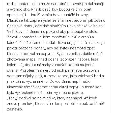
rodin, postaral se o muže samotné a hlavně jim dal naději
a východisko. Příslib časů, kdy budou všichni opět
spokojení, budou žít v míru bez neustálé hrozby.
Mladík se tak zapřemýšlel, že si ani neuvědomil, jak došli k
Onnisově domu, očividně sloužícímu jako nějaké velitelství.
Vešli dovnitř, Onnis mu pokynul aby přistoupil ke stolu.
Zalovil v poměrně velikém množství svitků a archů a
konečně našel ten co hledal. Rozvinul jej na stůl, na okraje
přiložil prázdné poháry, aby se svitek nesmotal zpět.
Kless se podíval na papyrus. Byla to vcelku zdařile ručně
zhotovená mapa. Ihned poznal zobrazení tábora, lesa
kolem něj, údolí a náznaky zubatých kopců na jedné
straně. V protějším směru od nich pak mapa ukazovala
sem tam nějaký lesík, tu zase kopec, jako záchytný bod a
jinak už nic významného. Dokud Onnis nepřimáčkl
ukazovák téměř k samotnému okraji papyru, v místě kde
bylo vykreslené malé, ničím výjimečné jezero.
„Tady,“ podíval se na mladíka, který nechápal. Až když
znovu promluvil, Klessovi srdce poskočilo a pak se téměř
zastavilo.