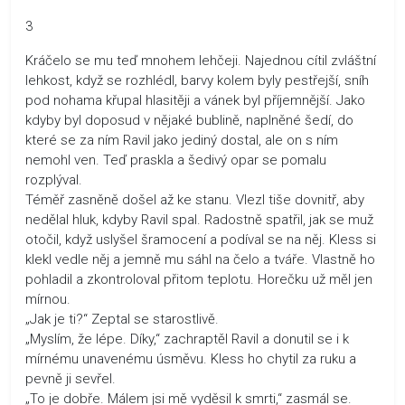
3
Kráčelo se mu teď mnohem lehčeji. Najednou cítil zvláštní
lehkost, když se rozhlédl, barvy kolem byly pestřejší, sníh
pod nohama křupal hlasitěji a vánek byl příjemnější. Jako
kdyby byl doposud v nějaké bublině, naplněné šedí, do
které se za ním Ravil jako jediný dostal, ale on s ním
nemohl ven. Teď praskla a šedivý opar se pomalu
rozplýval.
Téměř zasněně došel až ke stanu. Vlezl tiše dovnitř, aby
nedělal hluk, kdyby Ravil spal. Radostně spatřil, jak se muž
otočil, když uslyšel šramocení a podíval se na něj. Kless si
klekl vedle něj a jemně mu sáhl na čelo a tváře. Vlastně ho
pohladil a zkontroloval přitom teplotu. Horečku už měl jen
mírnou.
„Jak je ti?“ Zeptal se starostlivě.
„Myslím, že lépe. Díky,“ zachraptěl Ravil a donutil se i k
mírnému unavenému úsměvu. Kless ho chytil za ruku a
pevně ji sevřel.
„To je dobře. Málem jsi mě vyděsil k smrti,“ zasmál se.