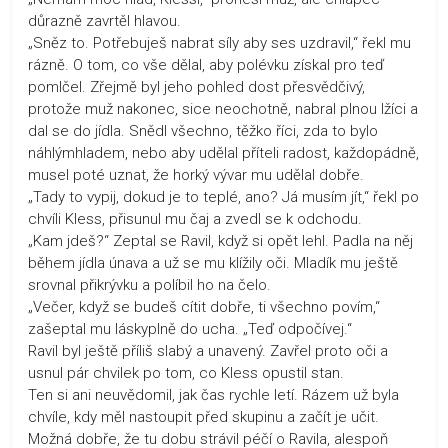
důrazně zavrtěl hlavou.
„Sněz to. Potřebuješ nabrat síly aby ses uzdravil,“ řekl mu
rázně. O tom, co vše dělal, aby polévku získal pro teď
pomlčel. Zřejmě byl jeho pohled dost přesvědčivý,
protože muž nakonec, sice neochotně, nabral plnou lžíci a
dal se do jídla. Snědl všechno, těžko říci, zda to bylo
náhlýmhladem, nebo aby udělal příteli radost, každopádně,
musel poté uznat, že horký vývar mu udělal dobře.
„Tady to vypij, dokud je to teplé, ano? Já musím jít,“ řekl po
chvíli Kless, přisunul mu čaj a zvedl se k odchodu.
„Kam jdeš?“ Zeptal se Ravil, když si opět lehl. Padla na něj
během jídla únava a už se mu klížily oči. Mladík mu ještě
srovnal přikrývku a políbil ho na čelo.
„Večer, když se budeš cítit dobře, ti všechno povím,“
zašeptal mu láskyplně do ucha. „Teď odpočívej.“
Ravil byl ještě příliš slabý a unavený. Zavřel proto oči a
usnul pár chvilek po tom, co Kless opustil stan.
Ten si ani neuvědomil, jak čas rychle letí. Rázem už byla
chvíle, kdy měl nastoupit před skupinu a začít je učit.
Možná dobře, že tu dobu strávil péčí o Ravila, alespoň