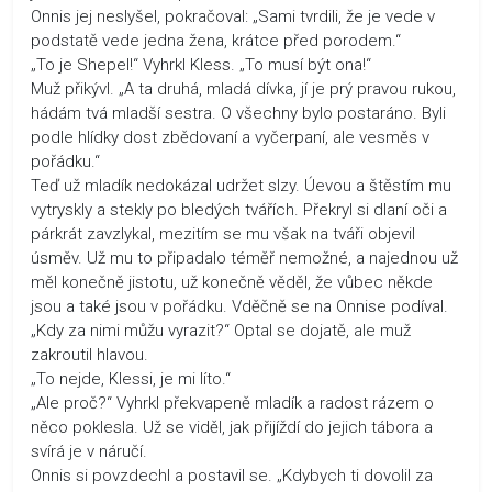
Onnis jej neslyšel, pokračoval: „Sami tvrdili, že je vede v
podstatě vede jedna žena, krátce před porodem.“
„To je Shepel!“ Vyhrkl Kless. „To musí být ona!“
Muž přikývl. „A ta druhá, mladá dívka, jí je prý pravou rukou,
hádám tvá mladší sestra. O všechny bylo postaráno. Byli
podle hlídky dost zbědovaní a vyčerpaní, ale vesměs v
pořádku.“
Teď už mladík nedokázal udržet slzy. Úevou a štěstím mu
vytryskly a stekly po bledých tvářích. Překryl si dlaní oči a
párkrát zavzlykal, mezitím se mu však na tváři objevil
úsměv. Už mu to připadalo téměř nemožné, a najednou už
měl konečně jistotu, už konečně věděl, že vůbec někde
jsou a také jsou v pořádku. Vděčně se na Onnise podíval.
„Kdy za nimi můžu vyrazit?“ Optal se dojatě, ale muž
zakroutil hlavou.
„To nejde, Klessi, je mi líto.“
„Ale proč?“ Vyhrkl překvapeně mladík a radost rázem o
něco poklesla. Už se viděl, jak přijíždí do jejich tábora a
svírá je v náručí.
Onnis si povzdechl a postavil se. „Kdybych ti dovolil za