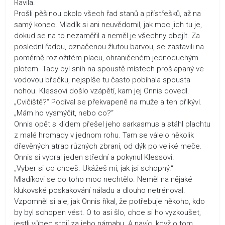
Ravila.
Prošli pěšinou okolo všech řad stanů a přístřešků, až na
samý konec. Mladík si ani neuvědomil, jak moc jich tu je,
dokud se na to nezaměřil a neměl je všechny obejít. Za
poslední řadou, označenou žlutou barvou, se zastavili na
poměrně rozložitém placu, ohraničeném jednoduchým
plotem. Tady byl sníh na spoustě místech prošlapaný ve
vodovou břečku, nejspíše tu často pobíhala spousta
nohou. Klessovi došlo vzápětí, kam jej Onnis dovedl.
„Cvičiště?“ Podíval se překvapeně na muže a ten přikývl.
„Mám ho vysmýčit, nebo co?“
Onnis opět s klidem přešel jeho sarkasmus a stáhl plachtu
z malé hromady v jednom rohu. Tam se válelo několik
dřevěných atrap různých zbraní, od dýk po veliké meče.
Onnis si vybral jeden střední a pokynul Klessovi.
„Vyber si co chceš. Ukážeš mi, jak jsi schopný.“
Mladíkovi se do toho moc nechtělo. Neměl na nějaké
klukovské poskakování náladu a dlouho netrénoval.
Vzpomněl si ale, jak Onnis říkal, že potřebuje někoho, kdo
by byl schopen vést. O to asi šlo, chce si ho vyzkoušet,
jestli vůbec stojí za jeho námahu. A navíc, když o tom