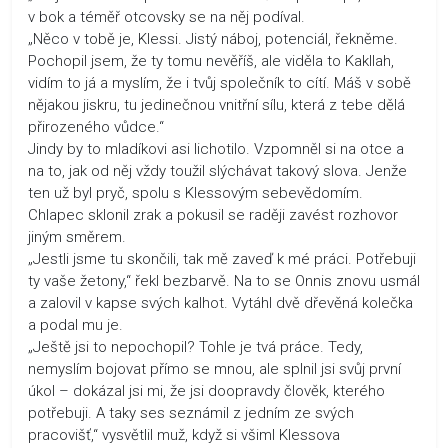
v bok a téměř otcovsky se na něj podíval.
„Něco v tobě je, Klessi. Jistý náboj, potenciál, řekněme.
Pochopil jsem, že ty tomu nevěříš, ale viděla to Kakllah,
vidím to já a myslím, že i tvůj společník to cítí. Máš v sobě
nějakou jiskru, tu jedinečnou vnitřní sílu, která z tebe dělá
přirozeného vůdce.“
Jindy by to mladíkovi asi lichotilo. Vzpomněl si na otce a
na to, jak od něj vždy toužil slýchávat takový slova. Jenže
ten už byl pryč, spolu s Klessovým sebevědomím.
Chlapec sklonil zrak a pokusil se raději zavést rozhovor
jiným směrem.
„Jestli jsme tu skončili, tak mě zaveď k mé práci. Potřebuji
ty vaše žetony,“ řekl bezbarvě. Na to se Onnis znovu usmál
a zalovil v kapse svých kalhot. Vytáhl dvě dřevěná kolečka
a podal mu je.
„Ještě jsi to nepochopil? Tohle je tvá práce. Tedy,
nemyslím bojovat přímo se mnou, ale splnil jsi svůj první
úkol – dokázal jsi mi, že jsi doopravdy člověk, kterého
potřebuji. A taky ses seznámil z jedním ze svých
pracovišť,“ vysvětlil muž, když si všiml Klessova