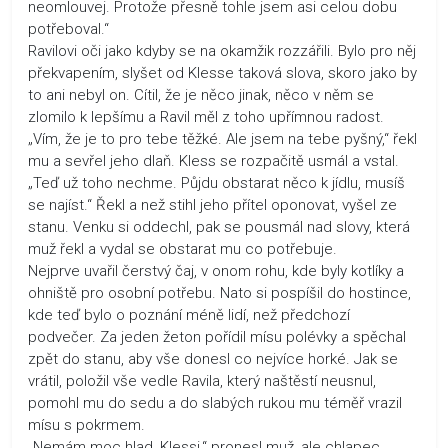
neomlouvej. Protože přesně tohle jsem asi celou dobu
potřeboval.“
Ravilovi oči jako kdyby se na okamžik rozzářili. Bylo pro něj
překvapením, slyšet od Klesse taková slova, skoro jako by
to ani nebyl on. Cítil, že je něco jinak, něco v něm se
zlomilo k lepšímu a Ravil měl z toho upřímnou radost.
„Vím, že je to pro tebe těžké. Ale jsem na tebe pyšný,“ řekl
mu a sevřel jeho dlaň. Kless se rozpačitě usmál a vstal.
„Teď už toho nechme. Půjdu obstarat něco k jídlu, musíš
se najíst.“ Řekl a než stihl jeho přítel oponovat, vyšel ze
stanu. Venku si oddechl, pak se pousmál nad slovy, která
muž řekl a vydal se obstarat mu co potřebuje.
Nejprve uvařil čerstvý čaj, v onom rohu, kde byly kotlíky a
ohniště pro osobní potřebu. Nato si pospíšil do hostince,
kde teď bylo o poznání méně lidí, než předchozí
podvečer. Za jeden žeton pořídil mísu polévky a spěchal
zpět do stanu, aby vše donesl co nejvíce horké. Jak se
vrátil, položil vše vedle Ravila, který naštěstí neusnul,
pomohl mu do sedu a do slabých rukou mu téměř vrazil
mísu s pokrmem.
„Nemám moc hlad, Klessi,“ pronesl muž, ale chlapec