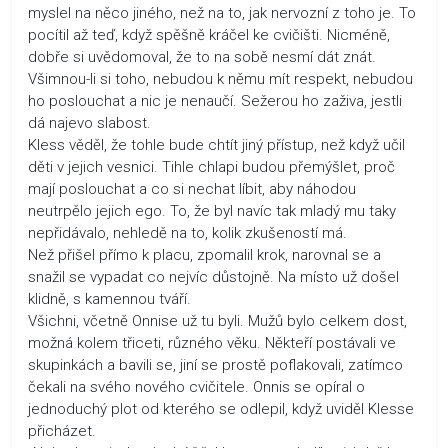
myslel na něco jiného, než na to, jak nervozní z toho je. To
pocítil až teď, když spěšně kráčel ke cvičišti. Nicméně,
dobře si uvědomoval, že to na sobě nesmí dát znát.
Všimnou-li si toho, nebudou k němu mít respekt, nebudou
ho poslouchat a nic je nenaučí. Sežerou ho zaživa, jestli
dá najevo slabost.
Kless věděl, že tohle bude chtít jiný přístup, než když učil
děti v jejich vesnici. Tihle chlapi budou přemýšlet, proč
mají poslouchat a co si nechat líbit, aby náhodou
neutrpělo jejich ego. To, že byl navíc tak mladý mu taky
nepřidávalo, nehledě na to, kolik zkušeností má.
Než přišel přímo k placu, zpomalil krok, narovnal se a
snažil se vypadat co nejvíc důstojně. Na místo už došel
klidně, s kamennou tváří.
Všichni, včetně Onnise už tu byli. Mužů bylo celkem dost,
možná kolem třiceti, různého věku. Někteří postávali ve
skupinkách a bavili se, jiní se prostě poflakovali, zatímco
čekali na svého nového cvičitele. Onnis se opíral o
jednoduchý plot od kterého se odlepil, když uviděl Klesse
přicházet.