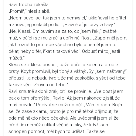
Ravil trochu zakašlal.
„Promiň,“ hlesl slabě.
„Neomlouvej se, tak jsem to nemyslel,“ uklidňoval ho přítel
a znovu jej pohladil po líci. „Hlavně ať jsi brzy zdravý.“
„Ne, Klessi. Omlouvám se za to, co jsem řekl,“ zvážněl
muž, v očích se mu zračila upřímná lítost. „Zapomněl jsem,
jak hrozné to pro tebe všechno bylo a neměl jsem to
dělat, nebylo fér, říkat ti takové věci. Odpusť mi to, jestli
můžeš.“
Kless se z kleku posadil, paže opřel o kolena a propletl
prsty. Když promluvil, byl tichý a vážný: „Byl jsem naštvaný,“
připustil, „a nebudu tvrdit, že mě zaskočilo, slyšet od tebe
takové věci. Zrovna od tebe.“
Ravil smutně sklonil zrak, cítil se provinile. „Ale dost jsem
pak o tom přemýšlel, Ravile. Až jsem nakonec zjistil, že
máš pravdu.“ Podíval se muži do očí. „Mám strach. Bojím
se, že zase zklamu, proto je pro mě těžké přijmout, že
ode mě někdo něco očekává. Ale uvědomil jsem si, že
před tím nemůžu utíkat věčně a taky, že když jsem
schopen pomoct, měl bych to udělat. Takže se