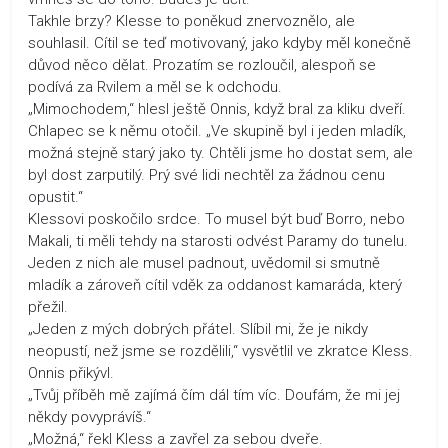
Takhle brzy? Klesse to poněkud znervoznělo, ale
souhlasil. Cítil se teď motivovaný, jako kdyby měl konečně
důvod něco dělat. Prozatím se rozloučil, alespoň se
podívá za Rvilem a měl se k odchodu.
„Mimochodem,“ hlesl ještě Onnis, když bral za kliku dveří.
Chlapec se k němu otočil. „Ve skupině byl i jeden mladík,
možná stejně starý jako ty. Chtěli jsme ho dostat sem, ale
byl dost zarputilý. Prý své lidi nechtěl za žádnou cenu
opustit.“
Klessovi poskočilo srdce. To musel být buď Borro, nebo
Makali, ti měli tehdy na starosti odvést Paramy do tunelu.
Jeden z nich ale musel padnout, uvědomil si smutně
mladík a zároveň cítil vděk za oddanost kamaráda, který
přežil.
„Jeden z mých dobrých přátel. Slíbil mi, že je nikdy
neopustí, než jsme se rozdělili,“ vysvětlil ve zkratce Kless.
Onnis přikývl.
„Tvůj příběh mě zajímá čím dál tím víc. Doufám, že mi jej
někdy povyprávíš.“
„Možná,“ řekl Kless a zavřel za sebou dveře.