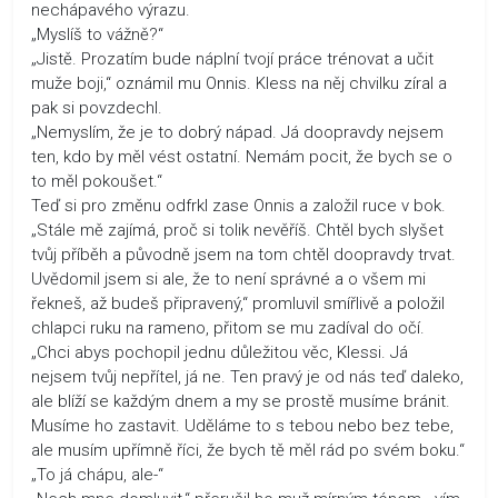
nechápavého výrazu.
„Myslíš to vážně?“
„Jistě. Prozatím bude náplní tvojí práce trénovat a učit
muže boji,“ oznámil mu Onnis. Kless na něj chvilku zíral a
pak si povzdechl.
„Nemyslím, že je to dobrý nápad. Já doopravdy nejsem
ten, kdo by měl vést ostatní. Nemám pocit, že bych se o
to měl pokoušet.“
Teď si pro změnu odfrkl zase Onnis a založil ruce v bok.
„Stále mě zajímá, proč si tolik nevěříš. Chtěl bych slyšet
tvůj příběh a původně jsem na tom chtěl doopravdy trvat.
Uvědomil jsem si ale, že to není správné a o všem mi
řekneš, až budeš připravený,“ promluvil smířlivě a položil
chlapci ruku na rameno, přitom se mu zadíval do očí.
„Chci abys pochopil jednu důležitou věc, Klessi. Já
nejsem tvůj nepřítel, já ne. Ten pravý je od nás teď daleko,
ale blíží se každým dnem a my se prostě musíme bránit.
Musíme ho zastavit. Uděláme to s tebou nebo bez tebe,
ale musím upřímně říci, že bych tě měl rád po svém boku.“
„To já chápu, ale-“