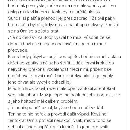
hoch tak přemýšlel, může se na něm alespoň vybít. Ten
chlap mu lezl krkem a tohle by mu určitě ulevilo.
Sundal si plášť a přehodil jej přes zábradlí. Zalovil pak v
hromadě a byl rád, když narazil na atrapu sekyrky. Podíval
se na Onnise a zůstal stát.
„Na co čekáš? Zaútoč,“ vyzval ho muž. Působil, že se
docela baví a je napjatý očekáváním, co mu mladík
předvede.
Kless tedy přikývl a zaujal postoj. Rozhodně neměl v plánu
držet se zpátky a nějak ho šetřit. Udělal první krok a co
nejrychleji překonal vzdálenost mezi nimi, přičemž se
napřahoval k první ráně. Onnise překvapilo jak je rychlý,
jeho chvat ale vykryl a odrazil jej.
Mladík o krok couvl, rázem ale opět zaútočil a tentokrát
vedl ruku shora. Muž jej opět na poslední chvíli odrazil, ale
s jeho hbitostí měl celkem problém.
„To není špatné,“ uznal, když se hoch opět vzdálil.
Ten na to nic neřekl a provedl další výpad. Když ho i
tentokrát Onnis potlačil neuskočil však, místo toho se
sehnul a ihned napřáhl ruku k ráně. To jeho protivník