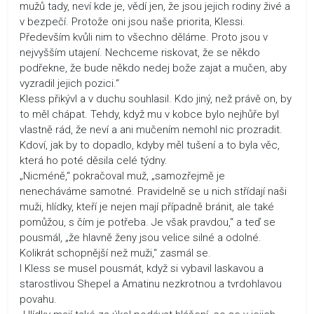
mužů tady, neví kde je, vědí jen, že jsou jejich rodiny živé a
v bezpečí. Protože oni jsou naše priorita, Klessi.
Především kvůli nim to všechno děláme. Proto jsou v
nejvyšším utajení. Nechceme riskovat, že se někdo
podřekne, že bude někdo nedej bože zajat a mučen, aby
vyzradil jejich pozici.“
Kless přikývl a v duchu souhlasil. Kdo jiný, než právě on, by
to měl chápat. Tehdy, když mu v kobce bylo nejhůře byl
vlastně rád, že neví a ani mučením nemohl nic prozradit.
Kdoví, jak by to dopadlo, kdyby měl tušení a to byla věc,
která ho poté děsila celé týdny.
„Nicméně,“ pokračoval muž, „samozřejmě je
nenecháváme samotné. Pravidelně se u nich střídají naši
muži, hlídky, kteří je nejen mají případně bránit, ale také
pomůžou, s čím je potřeba. Je však pravdou,“ a teď se
pousmál, „že hlavně ženy jsou velice silné a odolné.
Kolikrát schopnější než muži,“ zasmál se.
I Kless se musel pousmát, když si vybavil laskavou a
starostlivou Shepel a Amatinu nezkrotnou a tvrdohlavou
povahu.