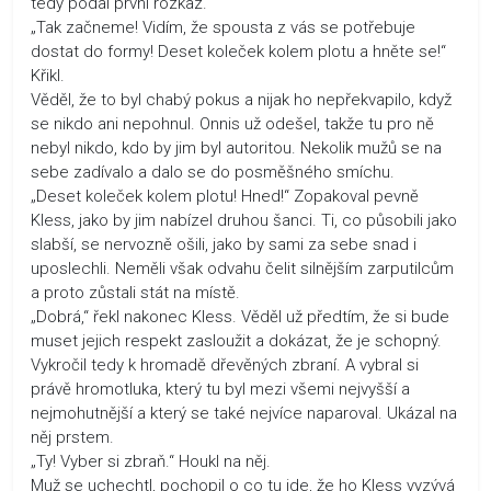
tedy podal první rozkaz.
„Tak začneme! Vidím, že spousta z vás se potřebuje
dostat do formy! Deset koleček kolem plotu a hněte se!“
Křikl.
Věděl, že to byl chabý pokus a nijak ho nepřekvapilo, když
se nikdo ani nepohnul. Onnis už odešel, takže tu pro ně
nebyl nikdo, kdo by jim byl autoritou. Nekolik mužů se na
sebe zadívalo a dalo se do posměšného smíchu.
„Deset koleček kolem plotu! Hned!“ Zopakoval pevně
Kless, jako by jim nabízel druhou šanci. Ti, co působili jako
slabší, se nervozně ošili, jako by sami za sebe snad i
uposlechli. Neměli však odvahu čelit silnějším zarputilcům
a proto zůstali stát na místě.
„Dobrá,“ řekl nakonec Kless. Věděl už předtím, že si bude
muset jejich respekt zasloužit a dokázat, že je schopný.
Vykročil tedy k hromadě dřevěných zbraní. A vybral si
právě hromotluka, který tu byl mezi všemi nejvyšší a
nejmohutnější a který se také nejvíce naparoval. Ukázal na
něj prstem.
„Ty! Vyber si zbraň.“ Houkl na něj.
Muž se uchechtl, pochopil o co tu jde, že ho Kless vyzývá