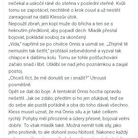
nečekal a uskočil ráně do stehna v poslední vteřině. Kvůli
tomu se zapotácel, nechtěně o krok couvl a už nestihl
zareagovat na další Klessův útok.
Nepoužil zbraň, jen kopl muže do břicha a ten se s
heknutím předklonil, aby popadl dech. Mladík přestal
bojovat, pokládal souboj za ukončený.
„Vida,“ napřímil se po chvilce Onnis a usmál se. „Zřejmě tě
nemusím tak šetřit,“ prohlásil sebevědomě a vyzval tak
chlapce k dalšímu kolu. Tomu se tohle pošťuchování
začalo snad i líbit. Ušklíbl se nad jeho poznámkou a zaujal
postoj.
„Chceš říct, že mě donutíš se i snažit?“ Utrousil
posměšně.
Opět se dali do boje. A tentokrát Onnis hocha opravdu
nešetřil. Jak se zdálo, předtím si ho jen oťukával, teď se
do sebe ale pustili pořádně a oba do toho dávali všechno.
Kless musel uznat, že má Onnis sílu a je také celkem
rychlý. Pohyby měl přirozené a údery přesné, bojoval velmi
dobře. To však mladík také. Možná neměl tolik síly, jako
jeho protivník, to ale dohonil svou hbitostí. Nakonec každý