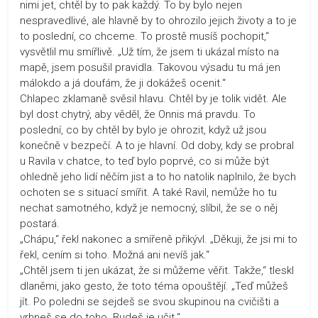
nimi jet, chtěl by to pak každý. To by bylo nejen
nespravedlivé, ale hlavně by to ohrozilo jejich životy a to je
to poslední, co chceme. To prostě musíš pochopit,“
vysvětlil mu smířlivě. „Už tím, že jsem ti ukázal místo na
mapě, jsem posušil pravidla. Takovou výsadu tu má jen
málokdo a já doufám, že ji dokážeš ocenit.“
Chlapec zklamaně svěsil hlavu. Chtěl by je tolik vidět. Ale
byl dost chytrý, aby věděl, že Onnis má pravdu. To
poslední, co by chtěl by bylo je ohrozit, když už jsou
konečně v bezpečí. A to je hlavní. Od doby, kdy se probral
u Ravila v chatce, to teď bylo poprvé, co si může být
ohledně jeho lidí něčím jist a to ho natolik naplnilo, že bych
ochoten se s situací smířit. A také Ravil, nemůže ho tu
nechat samotného, když je nemocný, slíbil, že se o něj
postará.
„Chápu,“ řekl nakonec a smířeně přikývl. „Děkuji, že jsi mi to
řekl, cením si toho. Možná ani nevíš jak.“
„Chtěl jsem ti jen ukázat, že si můžeme věřit. Takže,“ tleskl
dlaněmi, jako gesto, že toto téma opouštějí. „Teď můžeš
jít. Po poledni se sejdeš se svou skupinou na cvičišti a
vrhneš se do toho. Budeš je učit.“