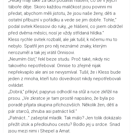
„Hlídky mají také za úkol podávat hlášení, co se v jejich
táboře děje. Skoro každou maličkost jsou povinni mi
předat, abychom měli jistotu, že jsou naše ženy, děti a
ostatní příbuzní v pořádku a vede se jim dobře. Tohle,“
podal svitek Klessovi do ruky, „je hlášení, co jsem obdržel
před dvěma měsíci, nosí je vždy střídaná hlídka.“
Kless rychle svitek rozbalil, ale jak tušil, k ničemu mu to
nebylo. Spatřil jen pro něj neznámé znaky, kterým
nerozuměl a tak jej vrátil Onnisovi.
„Neumím číst,“ řekl beze studu. Proč také, nikdy nic
takového nepotřeboval. Onnise to zřejmě nijak
nepřekvapilo ale ani se nevysmíval. Tušil, že i Kless bude
jeden z mnoha, kteří tuto dovednost nikdy nepotřebovali
ovládat.
„Dobrá,“ přikývl, papyrus odhodil na stůl a ruce zkřížil na
prsou. „Ve zkratce je tam prostě napsáno, že byla po
poradě přijata skupina příchozivších. Několik žen, dětí a
pár starců, zhruba asi patnáct lidí.“
„Patnáct…“ zašeptal mladík. Tak málo? Jen tolik dokázalo
přežít útok a předlouhou cestu? Bodlo jej u srdce. Snad
jsou mezi nimi i Shepel a Amat.