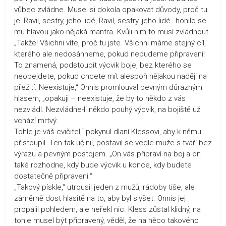
vůbec zvládne. Musel si dokola opakovat důvody, proč tu
je: Ravil, sestry, jeho lidé, Ravil, sestry, jeho lidé…honilo se
mu hlavou jako nějaká mantra. Kvůli nim to musí zvládnout.
„Takže! Všichni víte, proč tu jste. Všichni máme stejný cíl,
kterého ale nedosáhneme, pokud nebudeme připraveni!
To znamená, podstoupit výcvik boje, bez kterého se
neobejdete, pokud chcete mít alespoň nějakou naději na
přežití. Neexistuje,“ Onnis promlouval pevným důrazným
hlasem, „opakuji – neexistuje, že by to někdo z vás
nezvládl. Nezvládne-li někdo pouhý výcvik, na bojiště už
vchází mrtvý.
Tohle je váš cvičitel,“ pokynul dlaní Klessovi, aby k němu
přistoupil. Ten tak učinil, postavil se vedle muže s tváří bez
výrazu a pevným postojem. „On vás připraví na boj a on
také rozhodne, kdy bude výcvik u konce, kdy budete
dostatečně připraveni.“
„Takový pískle,“ utrousil jeden z mužů, rádoby tiše, ale
záměrně dost hlasitě na to, aby byl slyšet. Onnis jej
propálil pohledem, ale neřekl nic. Kless zůstal klidný, na
tohle musel být připravený, věděl, že na něco takového