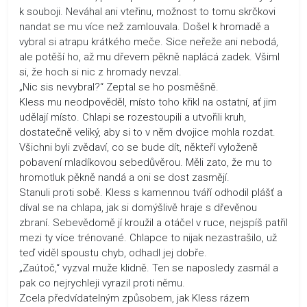
k souboji. Neváhal ani vteřinu, možnost to tomu skrčkovi
nandat se mu více než zamlouvala. Došel k hromadě a
vybral si atrapu krátkého meče. Sice neřeže ani nebodá,
ale potěší ho, až mu dřevem pěkně naplácá zadek. Všiml
si, že hoch si nic z hromady nevzal.
„Nic sis nevybral?“ Zeptal se ho posměšně.
Kless mu neodpověděl, místo toho křikl na ostatní, ať jim
udělají místo. Chlapi se rozestoupili a utvořili kruh,
dostatečně veliký, aby si to v něm dvojice mohla rozdat.
Všichni byli zvědaví, co se bude dít, někteří vyloženě
pobavení mladíkovou sebedůvěrou. Měli zato, že mu to
hromotluk pěkně nandá a oni se dost zasmějí.
Stanuli proti sobě. Kless s kamennou tváří odhodil plášť a
díval se na chlapa, jak si domýšlivě hraje s dřevěnou
zbraní. Sebevědomě jí kroužil a otáčel v ruce, nejspíš patřil
mezi ty více trénované. Chlapce to nijak nezastrašilo, už
teď viděl spoustu chyb, odhadl jej dobře.
„Zaútoč,“ vyzval muže klidně. Ten se naposledy zasmál a
pak co nejrychleji vyrazil proti němu.
Zcela předvídatelným způsobem, jak Kless rázem