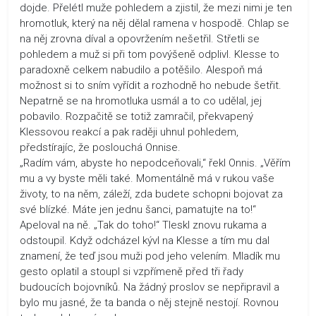
dojde. Přelétl muže pohledem a zjistil, že mezi nimi je ten
hromotluk, který na něj dělal ramena v hospodě. Chlap se
na něj zrovna díval a opovržením nešetřil. Střetli se
pohledem a muž si při tom povýšeně odplivl. Klesse to
paradoxně celkem nabudilo a potěšilo. Alespoň má
možnost si to sním vyřídit a rozhodně ho nebude šetřit.
Nepatrně se na hromotluka usmál a to co udělal, jej
pobavilo. Rozpačitě se totiž zamračil, překvapený
Klessovou reakcí a pak raději uhnul pohledem,
předstírajíc, že poslouchá Onnise.
„Radím vám, abyste ho nepodceňovali,“ řekl Onnis. „Věřím
mu a vy byste měli také. Momentálně má v rukou vaše
životy, to na něm, záleží, zda budete schopni bojovat za
své blízké. Máte jen jednu šanci, pamatujte na to!“
Apeloval na ně. „Tak do toho!“ Tleskl znovu rukama a
odstoupil. Když odcházel kývl na Klesse a tím mu dal
znamení, že teď jsou muži pod jeho velením. Mladík mu
gesto oplatil a stoupl si vzpřímeně před tři řady
budoucích bojovníků. Na žádný proslov se nepřipravil a
bylo mu jasné, že ta banda o něj stejně nestojí. Rovnou