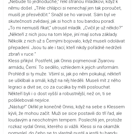
„Nebude to jednoduché,“ řekl stranou mladíkovi, když k
němu došel. „Tihle chlápci si nenechají jen tak poroučet,
musíš je přesvědčit.“ Snažil se ho varovat. Sám byl ve
skutečnosti zvědavý, jak si hoch s tou bandou poradí.
„To mi nemusíš říkat,“ utrousil mladík. „Cvičil je už někdo?“
„Někteří z nich jsou na tom lépe, jiní mají sotva základy.
Několik z nich už s Černými bojovalo, když museli odolávat
přepadení. Jsou tu ale i tací, kteří nikdy pořádně nedrželi
zbraň v ruce.“
Kless přikývl. Postřehl, jak Onnis pojmenoval Ziyarovu
armádu, Černí. To sedělo, vzhledem k jejich uniformám.
Prohlédl si ty muže. Všiml si, jak po něm pokukují, někteří
se ušklíbali a smáli, když na něj hleděli. Museli mít z něho
legraci a divit se, co za cucáka by měli poslouchat.
Někteří byli i o dost vyšší a robustnější, než on, ti se
pošklebovali nejvíce.
„Nástup!“ Okřikl je konečně Onnis, když na sebe s Klessem
kývli, že mohou začít. Muži se sice postavili do tří řad, ale
loudavým a neochotným tempem. Poslechli jen, protože
rozkaz vydal Onnis, kterého si vážili. Kless si na okamžik
pomyslel, do čeho se to vlastně pustil a jestli tu bandu