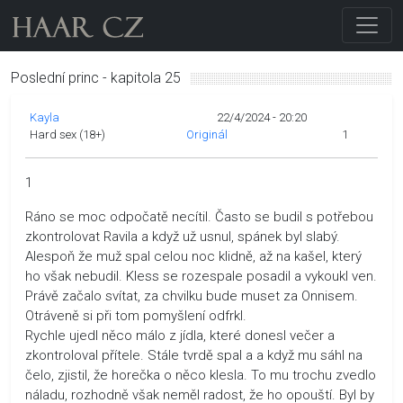
Poslední princ - kapitola 25
Kayla
22/4/2024 - 20:20
Hard sex (18+)
Originál
1
1
Ráno se moc odpočatě necítil. Často se budil s potřebou
zkontrolovat Ravila a když už usnul, spánek byl slabý.
Alespoň že muž spal celou noc klidně, až na kašel, který
ho však nebudil. Kless se rozespale posadil a vykoukl ven.
Právě začalo svítat, za chvilku bude muset za Onnisem.
Otráveně si při tom pomyšlení odfrkl.
Rychle ujedl něco málo z jídla, které donesl večer a
zkontroloval přítele. Stále tvrdě spal a a když mu sáhl na
čelo, zjistil, že horečka o něco klesla. To mu trochu zvedlo
náladu, rozhodně však neměl radost, že ho opouští. Byl by