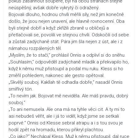
pokus zasáhnout soupeře, byl na obou stranách stejně
neúspěšný, avšak dobře vykrytý či odražený.
Bojovali dlouho, hodnou chvíli měřili síly, než jim konečně
došlo, že jsou nejen unavení, ale hlavně rovnocenní. Oba
byli stejně dobří a když zkřížili zbraně u obličejů a
přetlačovali se, povolili ve stejnou chvíli. Odskočili od sebe
a zůstali zadýchaně stát. Pára jim šla nejen z úst, ale i z
námahou rozpálených těl.
„Myslím, že to stačí,“ prohlásil Onnis a odplivl si do sněhu.
„Souhlasím,“ odpověděl zadýchaně mladík a překvapilo ho,
když k němu muž přistoupil a podal mu ruku. Kless si ho
změřil pohledem, nakonec ale gesto opětoval.
„Skvělý souboj. Kakllah tě odhadla dobře,“ nasadil Onnis
smířlivý tón.
„To nevím jak. Bojovat mě neviděla. Ale máš pravdu, dobrý
souboj.“
„To ani nemusela. Ale ona má na tyhle věci cit. A ty mi to
asi nebudeš věřit, ale i já to viděl, když jsme se setkali
poprvé.“ Onnis od Klesse sebral atrapu a i s tou svou je
hodil zpět na hromadu, kterou přikryl plachtou.
„Co jako?“ Nechápal Kless. Muž k němu přistoupil, dal ruce