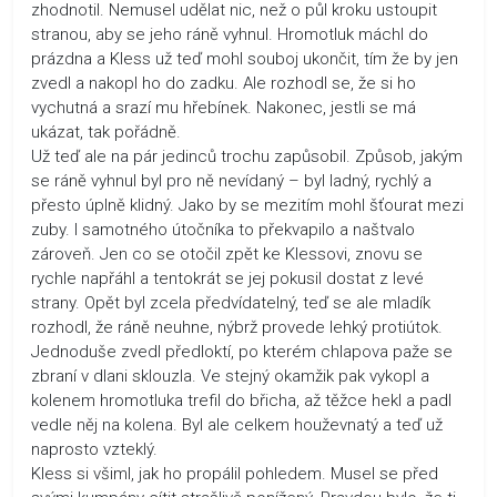
zhodnotil. Nemusel udělat nic, než o půl kroku ustoupit
stranou, aby se jeho ráně vyhnul. Hromotluk máchl do
prázdna a Kless už teď mohl souboj ukončit, tím že by jen
zvedl a nakopl ho do zadku. Ale rozhodl se, že si ho
vychutná a srazí mu hřebínek. Nakonec, jestli se má
ukázat, tak pořádně.
Už teď ale na pár jedinců trochu zapůsobil. Způsob, jakým
se ráně vyhnul byl pro ně nevídaný – byl ladný, rychlý a
přesto úplně klidný. Jako by se mezitím mohl šťourat mezi
zuby. I samotného útočníka to překvapilo a naštvalo
zároveň. Jen co se otočil zpět ke Klessovi, znovu se
rychle napřáhl a tentokrát se jej pokusil dostat z levé
strany. Opět byl zcela předvídatelný, teď se ale mladík
rozhodl, že ráně neuhne, nýbrž provede lehký protiútok.
Jednoduše zvedl předloktí, po kterém chlapova paže se
zbraní v dlani sklouzla. Ve stejný okamžik pak vykopl a
kolenem hromotluka trefil do břicha, až těžce hekl a padl
vedle něj na kolena. Byl ale celkem houževnatý a teď už
naprosto vzteklý.
Kless si všiml, jak ho propálil pohledem. Musel se před