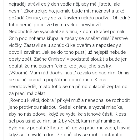
nejraději strávil celý den vedle něj, aby měl jistotu, ale
nesmí. Zkontroluje ho, jakmile bude mít možnost a také
požádá Onnise, aby se za Ravilem někdo podíval. Ohledně
toho neměl pocit, že by mu velitel nevyhověl.
Neochotně se vysoukal ze stanu, k domu kráčel pomalu.
Sníh pod nohama křupal a začaly se snášet další čerstvé
vločky. Zastavil se u schůdků ke dveřím a naposledy si
dovolil zaváhat. Jak se do toho pustí, už nejspíš nebude
cesty zpět. Začne Onnisovi v podstatě sloužit a bude jen
doufat, že mu časem řekne, kde jsou jeho sestry.
„Výborně! Mám rád dochvilnost,“ ozvalo se nad ním. Onnis
se na něj usmál a popřál mu dobré ráno. Kless
neodpověděl, místo toho se na přímo chladně zeptal, co
za práci má dělat.
„Rovnou k věci, dobrá,“ přikývl muž a nenechal se rozhodit
jeho protivnou náladou. Sešel k němu a vyzval mladíka,
aby ho následoval, když se vydal ke stanové části. Kless
šel poslušně za ním, aniž by věděl, kam mají namířeno.
Bylo mu v podstatě lhostejné, co za práci mu zadá, hlavně
když si tím vydělá dost žetonů, aby se mohl postarat o