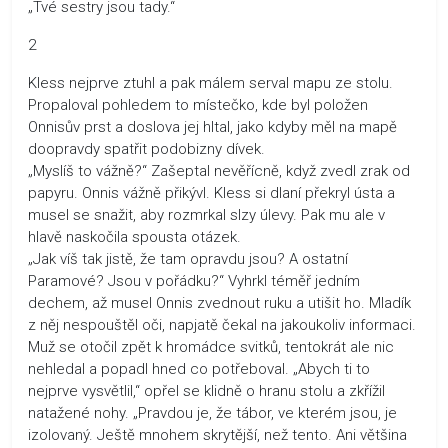
„Tvé sestry jsou tady.“
2
Kless nejprve ztuhl a pak málem serval mapu ze stolu.
Propaloval pohledem to místečko, kde byl položen
Onnisův prst a doslova jej hltal, jako kdyby měl na mapě
doopravdy spatřit podobizny dívek.
„Myslíš to vážně?“ Zašeptal nevěřícně, když zvedl zrak od
papyru. Onnis vážně přikývl. Kless si dlaní překryl ústa a
musel se snažit, aby rozmrkal slzy úlevy. Pak mu ale v
hlavě naskočila spousta otázek.
„Jak víš tak jistě, že tam opravdu jsou? A ostatní
Paramové? Jsou v pořádku?“ Vyhrkl téměř jedním
dechem, až musel Onnis zvednout ruku a utišit ho. Mladík
z něj nespouštěl oči, napjatě čekal na jakoukoliv informaci.
Muž se otočil zpět k hromádce svitků, tentokrát ale nic
nehledal a popadl hned co potřeboval. „Abych ti to
nejprve vysvětlil,“ opřel se klidně o hranu stolu a zkřížil
natažené nohy. „Pravdou je, že tábor, ve kterém jsou, je
izolovaný. Ještě mnohem skrytější, než tento. Ani většina