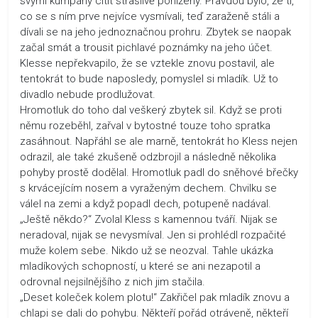
svými kumpány cítit strašlivě ponížený. Pravdou bylo, že ti,
co se s ním prve nejvíce vysmívali, teď zaraženě stáli a
dívali se na jeho jednoznačnou prohru. Zbytek se naopak
začal smát a trousit pichlavé poznámky na jeho účet.
Klesse nepřekvapilo, že se vztekle znovu postavil, ale
tentokrát to bude naposledy, pomyslel si mladík. Už to
divadlo nebude prodlužovat.
Hromotluk do toho dal veškerý zbytek sil. Když se proti
němu rozeběhl, zařval v bytostné touze toho spratka
zasáhnout. Napřáhl se ale marně, tentokrát ho Kless nejen
odrazil, ale také zkušeně odzbrojil a následně několika
pohyby prostě dodělal. Hromotluk padl do sněhové břečky
s krvácejícím nosem a vyraženým dechem. Chvilku se
válel na zemi a když popadl dech, potupeně nadával.
„Ještě někdo?“ Zvolal Kless s kamennou tváří. Nijak se
neradoval, nijak se nevysmíval. Jen si prohlédl rozpačité
muže kolem sebe. Nikdo už se neozval. Tahle ukázka
mladíkových schopností, u které se ani nezapotil a
odrovnal nejsilnějšího z nich jim stačila.
„Deset koleček kolem plotu!“ Zakřičel pak mladík znovu a
chlapi se dali do pohybu. Někteří pořád otráveně, někteří