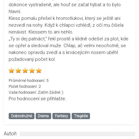
dokonce vystrašeně, ale houf se začal hýbat a to bylo
hlavní.
Kless pomalu přešel k hromotlukovi, který se ještě ani
nezvedl na nohy. Když k chlapci vzhlédl, z očí mu čišela
nenávist. Klessem to ani nehlo.
„Ty si dej patnáct,“ řekl prostě a klidně odešel za plot, kde
se opřel a sledoval muže. Chlap, ač velmi neochotně, se
nakonec opravdu zvedl a s krvácejícím nosem uběhl
požadovaný počet kol.
Průměrné hodnocení:
5
Počet hodnocení:
2
Vaše hodnocení:
Zatím žádné :)
Pro hodnocení se přihlašte.
Dobrodružné
Drama
Fantasy
Tragédie
Autoři