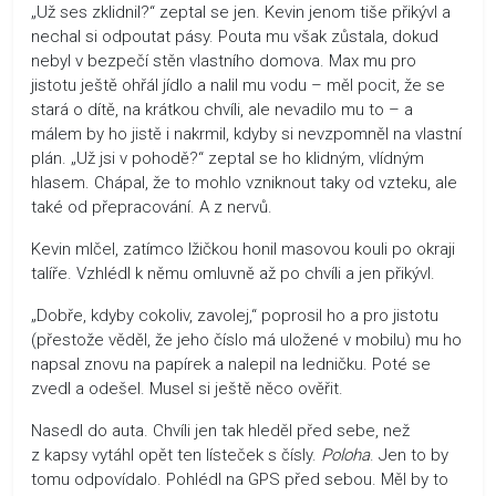
„Už ses zklidnil?“ zeptal se jen. Kevin jenom tiše přikývl a
nechal si odpoutat pásy. Pouta mu však zůstala, dokud
nebyl v bezpečí stěn vlastního domova. Max mu pro
jistotu ještě ohřál jídlo a nalil mu vodu – měl pocit, že se
stará o dítě, na krátkou chvíli, ale nevadilo mu to – a
málem by ho jistě i nakrmil, kdyby si nevzpomněl na vlastní
plán. „Už jsi v pohodě?“ zeptal se ho klidným, vlídným
hlasem. Chápal, že to mohlo vzniknout taky od vzteku, ale
také od přepracování. A z nervů.
Kevin mlčel, zatímco lžičkou honil masovou kouli po okraji
talíře. Vzhlédl k němu omluvně až po chvíli a jen přikývl.
„Dobře, kdyby cokoliv, zavolej,“ poprosil ho a pro jistotu
(přestože věděl, že jeho číslo má uložené v mobilu) mu ho
napsal znovu na papírek a nalepil na ledničku. Poté se
zvedl a odešel. Musel si ještě něco ověřit.
Nasedl do auta. Chvíli jen tak hleděl před sebe, než
z kapsy vytáhl opět ten lísteček s čísly.
Poloha
. Jen to by
tomu odpovídalo. Pohlédl na GPS před sebou. Měl by to