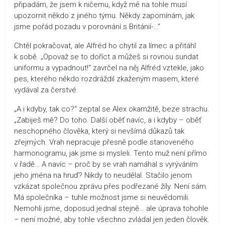
připadám, že jsem k ničemu, když mě na tohle musí
upozornit někdo z jiného týmu. Někdy zapomínám, jak
jsme pořád pozadu v porovnání s Británií-…“
Chtěl pokračovat, ale Alfréd ho chytil za límec a přitáhl
k sobě. „Opovaž se to doříct a můžeš si rovnou sundat
uniformu a vypadnout!“ zavrčel na něj Alfréd vztekle, jako
pes, kterého někdo rozdráždil zkaženým masem, které
vydával za čerstvé.
„A i kdyby, tak co?“ zeptal se Alex okamžitě, beze strachu.
„Zabiješ mě? Do toho. Další oběť navíc, a i kdyby – oběť
neschopného člověka, který si nevšímá důkazů tak
zřejmých. Vrah nepracuje přesně podle stanoveného
harmonogramu, jak jsme si mysleli. Tento muž není přímo
v řadě… A navíc – proč by se vrah namáhal s vyrýváním
jeho jména na hruď? Nikdy to neudělal. Stačilo jenom
vzkázat společnou zprávu přes podřezané žíly. Není sám.
Má společníka – tuhle možnost jsme si neuvědomili.
Nemohli jsme, doposud jednal stejně… ale úprava tohohle
– není možné, aby tohle všechno zvládal jen jeden člověk.