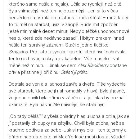
kterého sama našla a najala). Učila se rychleji, než dítě.
Byla vnímavější než ten nejpozornější. Jen si to v čas
neuvědomila. Vtrhla do místnosti, měla štěstí – muž, který
to tu měl na starost, uvízl v zácpě. Bude mít zpoždění
ještě minimálně deset minut. Nebylo těžké uhodnout nové
heslo, které zde nedávno zasadil. Hbitým zrakem ihned
našla ten správný záznam. Stačilo jedno tlačítko.
Smazáno
. Pro jistotu vyňala i kazetu, která nyní nahrávala
tento rozhovor, a ukryla ji v kabelce. Vše muselo trvat
méně než minutu… Jinak se sem
Alex Blackberry
dostane
dřív a přistihne ji při činu.
Štěstí jí přálo
.
Dostala se ven a s ladností zavřela dveře. Tiše vydechla
své starosti, které se jí nahromadily v hlavě. Bylo jí jasné,
že jednu chvíli byla přímo v záběru… a její hlas by poznali
okamžitě. Byla naivní. Ale naivnější se stala nyní.
„Co tady děláš?“ slyšela chladný hlas u ucha a cítila, jak se
jí postavily chloupky na zátylku. Chvíli byla zticha, než se
kradmo podívala za sebe. Jak si myslela – ten tajemný a
přitom naprosto čitelný Max York se musí dostat všude!