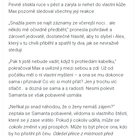
Pevně stiskla ruce v pěst a zaryla si nehet do vlastní kůže.
Max pozorně sledoval všechny její reakce.
„Snažila jsem se najít záznamy ze včerejší noci… ale
někdo mě očividně předběhl,“ pronesla pohrdavě a
zároveň jedovatě, dostatečně hlasitě, aby to slyšel i Alex,
který v tu chvíli přiběhl a spatřil ty dva, jak se nevraživě
sledují.
„Pak ti jistě nebude vadit, když ti prohledám kabelku,“
pokračoval Max a uvěznil ji mezi sebou a zdí. Už od
počátku měl o ní vlastní myšlení – a ona se mu dokonce
sama i přiznává! Co víc si mohl přát? Jen ji trochu víc
stlačit… a dozná se sama a s radostí. Nesmí polevit.
Samanta se však pobaveně usmála.
„Neříkal jsi snad náhodou, že o ženy nemáš zájem?“
zeptala se Samanta pobaveně, vědoma si vlastního štěstí,
které se jí zase vrátilo. Pokud jí cokoliv udělá, může se
cokoliv
změnit v její prospěch. Může to být přece ona, kdo
by ho přistihl při činu.
Odešel přece z místnosti před