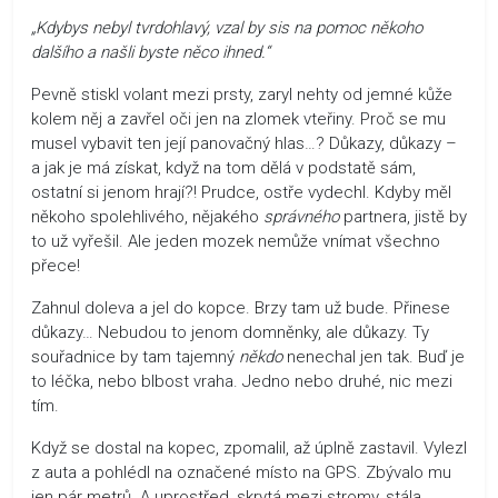
„Kdybys nebyl tvrdohlavý, vzal by sis na pomoc někoho
dalšího a našli byste něco ihned.“
Pevně stiskl volant mezi prsty, zaryl nehty od jemné kůže
kolem něj a zavřel oči jen na zlomek vteřiny. Proč se mu
musel vybavit ten její panovačný hlas…? Důkazy, důkazy –
a jak je má získat, když na tom dělá v podstatě sám,
ostatní si jenom hrají?! Prudce, ostře vydechl. Kdyby měl
někoho spolehlivého, nějakého
správného
partnera, jistě by
to už vyřešil. Ale jeden mozek nemůže vnímat všechno
přece!
Zahnul doleva a jel do kopce. Brzy tam už bude. Přinese
důkazy… Nebudou to jenom domněnky, ale důkazy. Ty
souřadnice by tam tajemný
někdo
nenechal jen tak. Buď je
to léčka, nebo blbost vraha. Jedno nebo druhé, nic mezi
tím.
Když se dostal na kopec, zpomalil, až úplně zastavil. Vylezl
z auta a pohlédl na označené místo na GPS. Zbývalo mu
jen pár metrů. A uprostřed, skrytá mezi stromy, stála