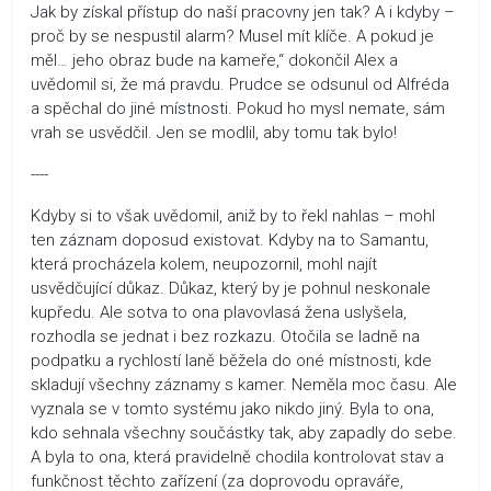
Jak by získal přístup do naší pracovny jen tak? A i kdyby –
proč by se nespustil alarm? Musel mít klíče. A pokud je
měl… jeho obraz bude na kameře,“ dokončil Alex a
uvědomil si, že má pravdu. Prudce se odsunul od Alfréda
a spěchal do jiné místnosti. Pokud ho mysl nemate, sám
vrah se usvědčil. Jen se modlil, aby tomu tak bylo!
----
Kdyby si to však uvědomil, aniž by to řekl nahlas – mohl
ten záznam doposud existovat. Kdyby na to Samantu,
která procházela kolem, neupozornil, mohl najít
usvědčující důkaz. Důkaz, který by je pohnul neskonale
kupředu. Ale sotva to ona plavovlasá žena uslyšela,
rozhodla se jednat i bez rozkazu. Otočila se ladně na
podpatku a rychlostí laně běžela do oné místnosti, kde
skladují všechny záznamy s kamer. Neměla moc času. Ale
vyznala se v tomto systému jako nikdo jiný. Byla to ona,
kdo sehnala všechny součástky tak, aby zapadly do sebe.
A byla to ona, která pravidelně chodila kontrolovat stav a
funkčnost těchto zařízení (za doprovodu opraváře,