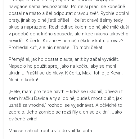
navigace sama neupozornila. Po delší práci se konečně
dostal na místo a šel odpoutat dravou zvěř. Rychle odtáhl
prsty, jinak by o ně jistě přišel – čelist dravé šelmy tedy
sklapla naprázdno. Rozhlédl se kolem po nějaké milé duši
v podobě ochotného souseda, ale nikde nikoho takového
neviděl. K čertu, Kevine – nemáš někde v kufru provaz?
Prohledal kufr, ale nic nenašel. To mohl čekat!
Přemýšlel, jak ho dostat z auta, aniž by začal vyvádět.
Napadlo ho použít sprej, jako na kočku, aby se mohl
uklidnit. Praštil se do hlavy. K čertu, Maxi, tohle je Kevin!
Není to kočka!
„Hele, mám pro tebe návrh – když se uklidníš, přivezu ti
sem hračku Davida a ty si do něj budeš moct bušit, jak
uznáš za vhodné,“ rozhodl se vyjednávat. A očividně to
zabralo. Jeho zornice se rozšířily a on se zklidnil. Jako
cvičené zvíře!
Max se nahnul trochu víc do vnitřku auta.