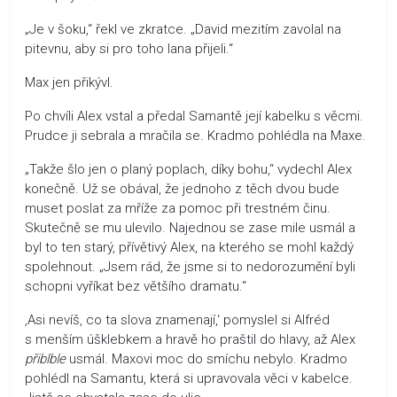
„Je v šoku,“ řekl ve zkratce. „David mezitím zavolal na
pitevnu, aby si pro toho Iana přijeli.“
Max jen přikývl.
Po chvíli Alex vstal a předal Samantě její kabelku s věcmi.
Prudce ji sebrala a mračila se. Kradmo pohlédla na Maxe.
„Takže šlo jen o planý poplach, díky bohu,“ vydechl Alex
konečně. Už se obával, že jednoho z těch dvou bude
muset poslat za mříže za pomoc při trestném činu.
Skutečně se mu ulevilo. Najednou se zase mile usmál a
byl to ten starý, přívětivý Alex, na kterého se mohl každý
spolehnout. „Jsem rád, že jsme si to nedorozumění byli
schopni vyříkat bez většího dramatu.“
‚Asi nevíš, co ta slova znamenají,‘ pomyslel si Alfréd
s menším úšklebkem a hravě ho praštil do hlavy, až Alex
přiblble
usmál. Maxovi moc do smíchu nebylo. Kradmo
pohlédl na Samantu, která si upravovala věci v kabelce.