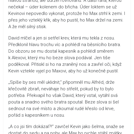
hlavou stranou, ale udržel rovnováhu. A další rána, kterou
nečekal – úder kolenem do břicha. Úder loktem se už
Kevinovi nepovedlo vykonat, protože ho Max strhl k zemi. I
přes jeho vzteklý křik, aby ho pustil, ho Max držel na zemi.
A že měl silný stisk.
David mlčel a jen si setřel krev, která mu tekla z nosu.
Předklonil hlavu trochu víc a pohlédl na běsnícího bratra.
Do obzoru se mu dostal kapesník a pohlédl směrem
k Alexovi, který mu ho beze slova podával. Jen tiše
poděkoval. Přitiskl si ho na zraněný nos a zavřel oči, když
Kevin vztekle vyjel po Maxovi, aby ho už konečně pustil.
„Spíše by ses měl uklidnit,“ připomněl mu Alfréd, drže
křečovitě zbraň, neváhaje ho střelit, pokud by to bylo
potřeba. Překvapil ho však David, který vstal, vytáhl svá
pouta a snadno svého bratra spoutal. Beze slova si šel
sednout na své místo a zkoumal rudé křeslo od krve,
pořád s kapesníkem u nosu.
„A co jsi tím dokázal?!“ zavrčel Kevin jako šelma, snaže se
dostat do sedu a na nohy, ale Max ho rychle stáhl zpátky