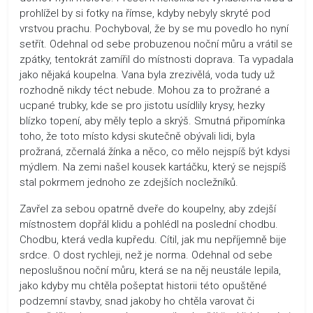
prohlížel by si fotky na římse, kdyby nebyly skryté pod
vrstvou prachu. Pochyboval, že by se mu povedlo ho nyní
setřít. Odehnal od sebe probuzenou noční můru a vrátil se
zpátky, tentokrát zamířil do místnosti doprava. Ta vypadala
jako nějaká koupelna. Vana byla zrezivělá, voda tudy už
rozhodně nikdy téct nebude. Mohou za to prožrané a
ucpané trubky, kde se pro jistotu usídlily krysy, hezky
blízko topení, aby měly teplo a skrýš. Smutná připomínka
toho, že toto místo kdysi skutečně obývali lidi, byla
prožraná, zčernalá žínka a něco, co mělo nejspíš být kdysi
mýdlem. Na zemi našel kousek kartáčku, který se nejspíš
stal pokrmem jednoho ze zdejších nocležníků.
Zavřel za sebou opatrně dveře do koupelny, aby zdejší
místnostem dopřál klidu a pohlédl na poslední chodbu.
Chodbu, která vedla kupředu. Cítil, jak mu nepříjemně bije
srdce. O dost rychleji, než je norma. Odehnal od sebe
neposlušnou noční můru, která se na něj neustále lepila,
jako kdyby mu chtěla pošeptat historii této opuštěné
podzemní stavby, snad jakoby ho chtěla varovat či