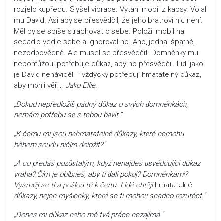
rozjelo kupředu. Slyšel vibrace. Vytáhl mobil z kapsy. Volal
mu David. Asi aby se přesvědčil, že jeho bratrovi nic není.
Měl by se spíše strachovat o sebe. Položil mobil na
sedadlo vedle sebe a ignoroval ho. Ano, jednal špatně,
nezodpovědně. Ale musel se přesvědčit. Domněnky mu
nepomůžou, potřebuje důkaz, aby ho přesvědčil. Lidi jako
je David nenáviděl – vždycky potřebují hmatatelný důkaz,
aby mohli věřit.
Jako Ellie
.
„Dokud nepředložíš pádný důkaz o svých domněnkách,
nemám potřebu se s tebou bavit.“
„K čemu mi jsou nehmatatelné důkazy, které nemohu
během soudu ničím doložit?“
„A co předáš pozůstalým, když nenajdeš usvědčující důkaz
vraha? Čím je oblbneš, aby ti dali pokoj? Domněnkami?
Vysmějí se ti a pošlou tě k čertu. Lidé chtějí
hmatatelné
důkazy, nejen myšlenky, které se ti mohou snadno rozutéct.“
„Dones mi důkaz nebo mě tvá práce nezajímá.“