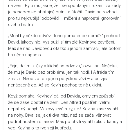
na zem. Bylo mu jasné, že i se spoutanými rukami za zády
je schopen se obstojně bránit a útočit. David se rozhodl
pro tu nejkrutější odpověď – mlčení a naprosté ignorování
svého bratra.
„Mohl by někdo odvézt toho pomatence domů?“ prohodil
David, jakoby nic. Vysloužil si tím zlé Kevinovo zavrčení.
Max se nad Davidovou otázkou jenom zamračil, ale potom
ho něco napadlo.
„Fajn, dej mi klíčky a klidně ho odvezu,“ ozval se. Nečekal,
že mu je David bez problému jen tak hodí. I Alfréda tím
zarazil. Něco za tou jejich potyčkou vězí – a on zjistí
nenápadně co. Až se Kevin pochopitelně uklidní.
Když pomáhal Kevinovi dál od Davida, omylem způsobil,
že se zase dostal na zem. Jen Alfréd postřehl velmi
nepatrný pohyb Maxovy levé ruky, než Kevina zase vytáhl
na nohy. Díval se, jak ti dva mizí, než se začal věnovat
podrobnostem o Ianovi. Max po chvíli vytáhl ruku z kapsy a
vedl Kevina o to rychleji kupředu.