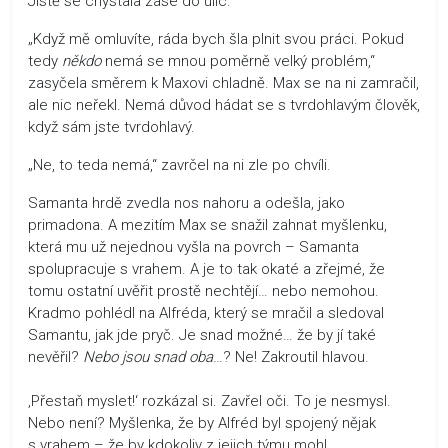
Jistě se chystala zase do ulic.
„Když mě omluvíte, ráda bych šla plnit svou práci. Pokud
tedy
někdo
nemá se mnou poměrně velký problém,“
zasyčela směrem k Maxovi chladně. Max se na ni zamračil,
ale nic neřekl. Nemá důvod hádat se s tvrdohlavým člověk,
když sám jste tvrdohlavý.
„Ne, to teda nemá,“ zavrčel na ni zle po chvíli.
Samanta hrdě zvedla nos nahoru a odešla, jako
primadona. A mezitím Max se snažil zahnat myšlenku,
která mu už nejednou vyšla na povrch – Samanta
spolupracuje s vrahem. A je to tak okaté a zřejmé, že
tomu ostatní uvěřit prostě nechtějí… nebo nemohou.
Kradmo pohlédl na Alfréda, který se mračil a sledoval
Samantu, jak jde pryč. Je snad možné… že by jí také
nevěřil?
Nebo jsou snad oba
…? Ne! Zakroutil hlavou.
‚Přestaň myslet!‘ rozkázal si. Zavřel oči. To je nesmysl.
Nebo není? Myšlenka, že by Alfréd byl spojený nějak
s vrahem – že by kdokoliv z jejich týmu mohl