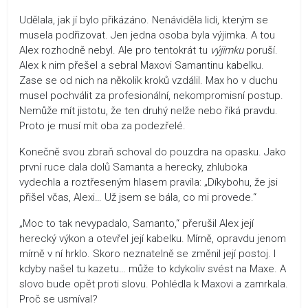
Udělala, jak jí bylo přikázáno. Nenáviděla lidi, kterým se
musela podřizovat. Jen jedna osoba byla výjimka. A tou
Alex rozhodně nebyl. Ale pro tentokrát tu
výjimku
poruší.
Alex k nim přešel a sebral Maxovi Samantinu kabelku.
Zase se od nich na několik kroků vzdálil. Max ho v duchu
musel pochválit za profesionální, nekompromisní postup.
Nemůže mít jistotu, že ten druhý nelže nebo říká pravdu.
Proto je musí mít oba za podezřelé.
Konečně svou zbraň schoval do pouzdra na opasku. Jako
první ruce dala dolů Samanta a herecky, zhluboka
vydechla a roztřeseným hlasem pravila: „Díkybohu, že jsi
přišel včas, Alexi… Už jsem se bála, co mi provede.“
„Moc to tak nevypadalo, Samanto,“ přerušil Alex její
herecký výkon a otevřel její kabelku. Mírně, opravdu jenom
mírně v ní hrklo. Skoro neznatelně se změnil její postoj. I
kdyby našel tu kazetu… může to kdykoliv svést na Maxe. A
slovo bude opět proti slovu. Pohlédla k Maxovi a zamrkala.
Proč se usmíval?