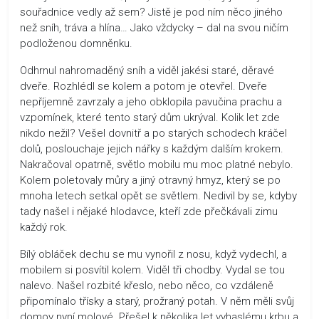
souřadnice vedly až sem? Jistě je pod ním něco jiného
než sníh, tráva a hlína… Jako vždycky – dal na svou ničím
podloženou domněnku.
Odhrnul nahromaděný sníh a viděl jakési staré, děravé
dveře. Rozhlédl se kolem a potom je otevřel. Dveře
nepříjemně zavrzaly a jeho obklopila pavučina prachu a
vzpomínek, které tento starý dům ukrýval. Kolik let zde
nikdo nežil? Vešel dovnitř a po starých schodech kráčel
dolů, poslouchaje jejich nářky s každým dalším krokem.
Nakračoval opatrně, světlo mobilu mu moc platné nebylo.
Kolem poletovaly můry a jiný otravný hmyz, který se po
mnoha letech setkal opět se světlem. Nedivil by se, kdyby
tady našel i nějaké hlodavce, kteří zde přečkávali zimu
každý rok.
Bílý obláček dechu se mu vynořil z nosu, když vydechl, a
mobilem si posvítil kolem. Viděl tři chodby. Vydal se tou
nalevo. Našel rozbité křeslo, nebo něco, co vzdáleně
připomínalo třísky a starý, prožraný potah. V něm měli svůj
domov nyní molové. Přešel k několika let vyhaslému krbu a