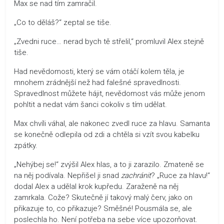
Max se nad tím zamračil.
„Co to děláš?“ zeptal se tiše.
„Zvedni ruce… nerad bych tě střelil,“ promluvil Alex stejně
tiše.
Had nevědomosti, který se vám otáčí kolem těla, je
mnohem zrádnější než had falešné spravedlnosti.
Spravedlnost můžete hájit, nevědomost vás může jenom
pohltit a nedat vám šanci cokoliv s tím udělat.
Max chvíli váhal, ale nakonec zvedl ruce za hlavu. Samanta
se konečně odlepila od zdi a chtěla si vzít svou kabelku
zpátky.
„Nehýbej se!“ zvýšil Alex hlas, a to ji zarazilo. Zmateně se
na něj podívala. Nepřišel ji snad
zachránit
? „Ruce za hlavu!“
dodal Alex a udělal krok kupředu. Zaraženě na něj
zamrkala. Cože? Skutečně jí takový malý červ, jako on
přikazuje to, co přikazuje? Směšné! Pousmála se, ale
poslechla ho. Není potřeba na sebe více upozorňovat.