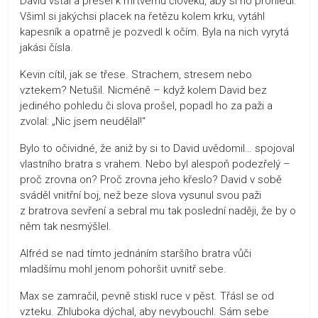
David vstal a přešel k mrtvému člověku, aby si ho prohlédl.
Všiml si jakýchsi placek na řetězu kolem krku, vytáhl
kapesník a opatrně je pozvedl k očím. Byla na nich vyrytá
jakási čísla.
Kevin cítil, jak se třese. Strachem, stresem nebo
vztekem? Netušil. Nicméně – když kolem David bez
jediného pohledu či slova prošel, popadl ho za paži a
zvolal: „Nic jsem neudělal!“
Bylo to očividné, že aniž by si to David uvědomil… spojoval
vlastního bratra s vrahem. Nebo byl alespoň podezřelý –
proč zrovna on? Proč zrovna jeho křeslo? David v sobě
sváděl vnitřní boj, než beze slova vysunul svou paži
z bratrova sevření a sebral mu tak poslední naději, že by o
něm tak nesmýšlel.
Alfréd se nad tímto jednáním staršího bratra vůči
mladšímu mohl jenom pohoršit uvnitř sebe.
Max se zamračil, pevně stiskl ruce v pěst. Třásl se od
vzteku. Zhluboka dýchal, aby nevybouchl. Sám sebe