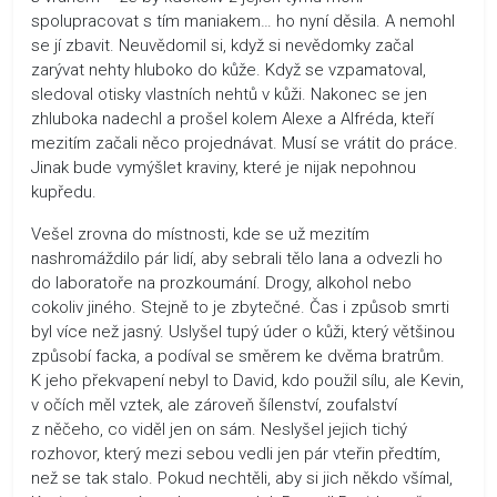
spolupracovat s tím maniakem… ho nyní děsila. A nemohl
se jí zbavit. Neuvědomil si, když si nevědomky začal
zarývat nehty hluboko do kůže. Když se vzpamatoval,
sledoval otisky vlastních nehtů v kůži. Nakonec se jen
zhluboka nadechl a prošel kolem Alexe a Alfréda, kteří
mezitím začali něco projednávat. Musí se vrátit do práce.
Jinak bude vymýšlet kraviny, které je nijak nepohnou
kupředu.
Vešel zrovna do místnosti, kde se už mezitím
nashromáždilo pár lidí, aby sebrali tělo Iana a odvezli ho
do laboratoře na prozkoumání. Drogy, alkohol nebo
cokoliv jiného. Stejně to je zbytečné. Čas i způsob smrti
byl více než jasný. Uslyšel tupý úder o kůži, který většinou
způsobí facka, a podíval se směrem ke dvěma bratrům.
K jeho překvapení nebyl to David, kdo použil sílu, ale Kevin,
v očích měl vztek, ale zároveň šílenství, zoufalství
z něčeho, co viděl jen on sám. Neslyšel jejich tichý
rozhovor, který mezi sebou vedli jen pár vteřin předtím,
než se tak stalo. Pokud nechtěli, aby si jich někdo všímal,