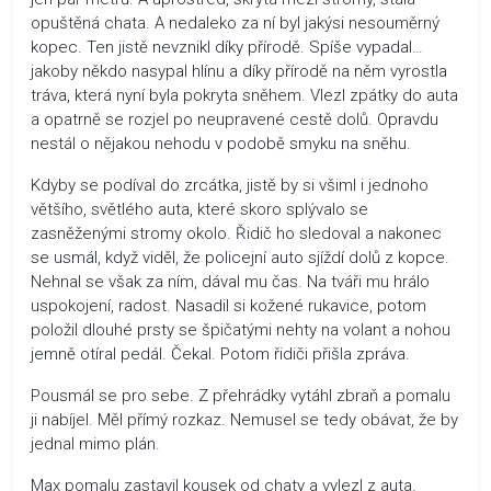
opuštěná chata. A nedaleko za ní byl jakýsi nesouměrný
kopec. Ten jistě nevznikl díky přírodě. Spíše vypadal…
jakoby někdo nasypal hlínu a díky přírodě na něm vyrostla
tráva, která nyní byla pokryta sněhem. Vlezl zpátky do auta
a opatrně se rozjel po neupravené cestě dolů. Opravdu
nestál o nějakou nehodu v podobě smyku na sněhu.
Kdyby se podíval do zrcátka, jistě by si všiml i jednoho
většího, světlého auta, které skoro splývalo se
zasněženými stromy okolo. Řidič ho sledoval a nakonec
se usmál, když viděl, že policejní auto sjíždí dolů z kopce.
Nehnal se však za ním, dával mu čas. Na tváři mu hrálo
uspokojení, radost. Nasadil si kožené rukavice, potom
položil dlouhé prsty se špičatými nehty na volant a nohou
jemně otíral pedál. Čekal. Potom řidiči přišla zpráva.
Pousmál se pro sebe. Z přehrádky vytáhl zbraň a pomalu
ji nabíjel. Měl přímý rozkaz. Nemusel se tedy obávat, že by
jednal mimo plán.
Max pomalu zastavil kousek od chaty a vylezl z auta.