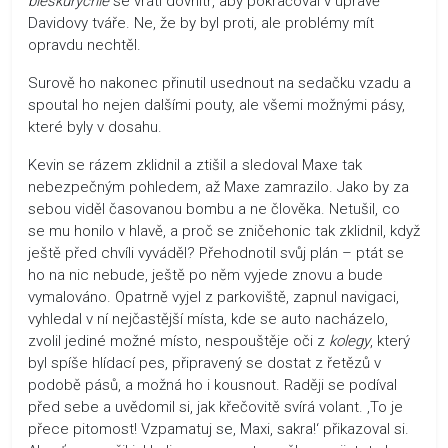
bleskurychle
se vrátí dovnitř, aby pokračoval v úpravě
Davidovy tváře. Ne, že by byl proti, ale problémy mít
opravdu nechtěl.
Surově ho nakonec přinutil usednout na sedačku vzadu a
spoutal ho nejen dalšími pouty, ale všemi možnými pásy,
které byly v dosahu.
Kevin se rázem zklidnil a ztišil a sledoval Maxe tak
nebezpečným pohledem, až Maxe zamrazilo. Jako by za
sebou viděl časovanou bombu a ne člověka. Netušil, co
se mu honilo v hlavě, a proč se zničehonic tak zklidnil, když
ještě před chvíli vyváděl? Přehodnotil svůj plán – ptát se
ho na nic nebude, ještě po něm vyjede znovu a bude
vymalováno. Opatrně vyjel z parkoviště, zapnul navigaci,
vyhledal v ní nejčastější místa, kde se auto nacházelo,
zvolil jediné možné místo, nespouštěje oči z
kolegy
, který
byl spíše hlídací pes, připravený se dostat z řetězů v
podobě pásů, a možná ho i kousnout. Raději se podíval
před sebe a uvědomil si, jak křečovitě svírá volant. ‚To je
přece pitomost! Vzpamatuj se, Maxi, sakra!‘ přikazoval si.