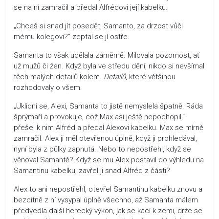
se na ní zamračil a předal Alfrédovi její kabelku.
„Chceš si snad jít posedět, Samanto, za drzost vůči
mému kolegovi?“ zeptal se jí ostře.
Samanta to však udělala záměrně. Milovala pozornost, ať
už mužů či žen. Když byla ve středu dění, nikdo si nevšímal
těch malých detailů kolem.
Detailů
, které většinou
rozhodovaly o všem.
„Uklidni se, Alexi, Samanta to jistě nemyslela špatně. Ráda
šprýmaří a provokuje, což Max asi ještě nepochopil,“
přešel k nim Alfréd a předal Alexovi kabelku. Max se mírně
zamračil. Alex ji měl otevřenou úplně, když ji prohledával,
nyní byla z půlky zapnutá. Nebo to nepostřehl, když se
věnoval Samantě? Když se mu Alex postavil do výhledu na
Samantinu kabelku, zavřel ji snad Alfréd z části?
Alex to ani nepostřehl, otevřel Samantinu kabelku znovu a
bezcitně z ní vysypal úplně všechno, až Samanta málem
předvedla další herecký výkon, jak se kácí k zemi, drže se