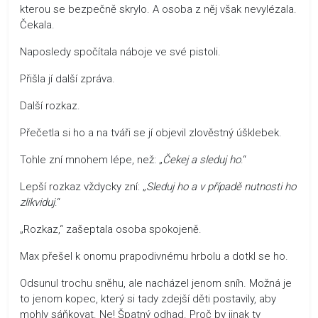
kterou se bezpečně skrylo. A osoba z něj však nevylézala.
Čekala.
Naposledy spočítala náboje ve své pistoli.
Přišla jí další zpráva.
Další rozkaz.
Přečetla si ho a na tváři se jí objevil zlověstný úšklebek.
Tohle zní mnohem lépe, než: „
Čekej a sleduj ho
.“
Lepší rozkaz vždycky zní: „
Sleduj ho a v případě nutnosti ho
zlikviduj
.“
„Rozkaz,“ zašeptala osoba spokojeně.
Max přešel k onomu prapodivnému hrbolu a dotkl se ho.
Odsunul trochu sněhu, ale nacházel jenom sníh. Možná je
to jenom kopec, který si tady zdejší děti postavily, aby
mohly sáňkovat. Ne! Špatný odhad. Proč by jinak ty