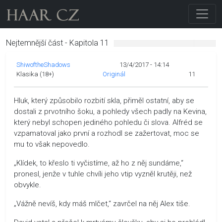
Nejtemnější část - Kapitola 11
ShiwoftheShadows
13/4/2017 - 14:14
Klasika (18+)
Originál
11
Hluk, který způsobilo rozbití skla, přiměl ostatní, aby se
dostali z prvotního šoku, a pohledy všech padly na Kevina,
který nebyl schopen jediného pohledu či slova. Alfréd se
vzpamatoval jako první a rozhodl se zažertovat, moc se
mu to však nepovedlo.
„Klídek, to křeslo ti vyčistíme, až ho z něj sundáme,“
pronesl, jenže v tuhle chvíli jeho vtip vyzněl krutěji, než
obvykle.
„Vážně nevíš, kdy máš mlčet,“ zavrčel na něj Alex tiše.