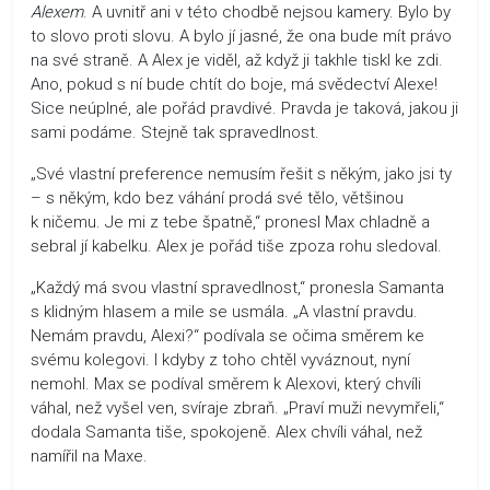
Alexem
. A uvnitř ani v této chodbě nejsou kamery. Bylo by
to slovo proti slovu. A bylo jí jasné, že ona bude mít právo
na své straně. A Alex je viděl, až když ji takhle tiskl ke zdi.
Ano, pokud s ní bude chtít do boje, má svědectví Alexe!
Sice neúplné, ale pořád pravdivé. Pravda je taková, jakou ji
sami podáme. Stejně tak spravedlnost.
„Své vlastní preference nemusím řešit s někým, jako jsi ty
– s někým, kdo bez váhání prodá své tělo, většinou
k ničemu. Je mi z tebe špatně,“ pronesl Max chladně a
sebral jí kabelku. Alex je pořád tiše zpoza rohu sledoval.
„Každý má svou vlastní spravedlnost,“ pronesla Samanta
s klidným hlasem a mile se usmála. „A vlastní pravdu.
Nemám pravdu, Alexi?“ podívala se očima směrem ke
svému kolegovi. I kdyby z toho chtěl vyváznout, nyní
nemohl. Max se podíval směrem k Alexovi, který chvíli
váhal, než vyšel ven, svíraje zbraň. „Praví muži nevymřeli,“
dodala Samanta tiše, spokojeně. Alex chvíli váhal, než
namířil na Maxe.