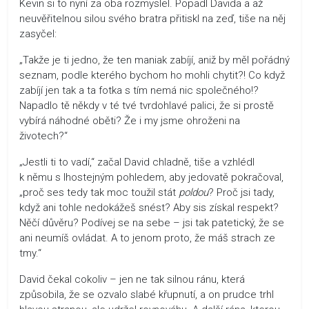
Kevin si to nyní za oba rozmyslel. Popadl Davida a až
neuvěřitelnou silou svého bratra přitiskl na zeď, tiše na něj
zasyčel:
„Takže je ti jedno, že ten maniak zabíjí, aniž by měl pořádný
seznam, podle kterého bychom ho mohli chytit?! Co když
zabíjí jen tak a ta fotka s tím nemá nic společného!?
Napadlo tě někdy v té tvé tvrdohlavé palici, že si prostě
vybírá náhodné oběti? Že i my jsme ohroženi na
životech?“
„Jestli ti to vadí,“ začal David chladně, tiše a vzhlédl
k němu s lhostejným pohledem, aby jedovatě pokračoval,
„proč ses tedy tak moc toužil stát
poldou
? Proč jsi tady,
když ani tohle nedokážeš snést? Aby sis získal respekt?
Něčí důvěru? Podívej se na sebe – jsi tak patetický, že se
ani neumíš ovládat. A to jenom proto, že máš strach ze
tmy.“
David čekal cokoliv – jen ne tak silnou ránu, která
způsobila, že se ozvalo slabé křupnutí, a on prudce trhl