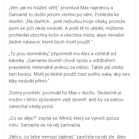
„Vím, jak mi můžeš věřit,“ promluvil Max najednou a
Samantě to došlo jenom vteřinu po něm. Pohlédla ke
dveřím. „Na dveřích… jistě nebudou moje otisky, protože
jsem se jich nikdy nedotkl. A jestli tě to uklidní, můžeme
prohledat všechny koše a všechna místa, abys nenašel
žádné rukavice, které bych mohl použít.“
„To jsou domněnky,“ připomněl mu Alex a vzhlédl od
kabelky. „Samanta dovnitř chodí spolu s údržbářem
pravidelně, minimálně jednou za měsíc. Takže její otisky
tam budou. Mohl jsi klidně použít část svého saka, aby ses
kliky nedotkl přímo.“
‚Dobrý postřeh,‘ pochválil ho Max v duchu. Skutečně je
možno i tímto způsobem vejít dovnitř, aniž by za sebou
zanechal otisky prstů.
„Co se děje?“ zeptal se Alfréd, který se vynořil zpoza
rohu. Samanta se na něj zamračila.
„Něco, co tebe nemusí zajímat,“ zavrčela na něj zle. Alex