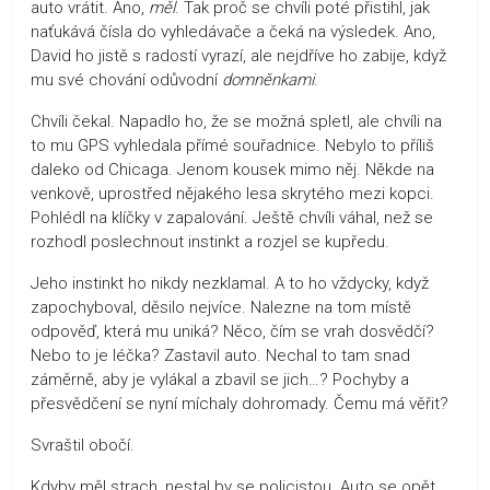
auto vrátit. Ano,
měl
. Tak proč se chvíli poté přistihl, jak
naťukává čísla do vyhledávače a čeká na výsledek. Ano,
David ho jistě s radostí vyrazí, ale nejdříve ho zabije, když
mu své chování odůvodní
domněnkami
.
Chvíli čekal. Napadlo ho, že se možná spletl, ale chvíli na
to mu GPS vyhledala přímé souřadnice. Nebylo to příliš
daleko od Chicaga. Jenom kousek mimo něj. Někde na
venkově, uprostřed nějakého lesa skrytého mezi kopci.
Pohlédl na klíčky v zapalování. Ještě chvíli váhal, než se
rozhodl poslechnout instinkt a rozjel se kupředu.
Jeho instinkt ho nikdy nezklamal. A to ho vždycky, když
zapochyboval, děsilo nejvíce. Nalezne na tom místě
odpověď, která mu uniká? Něco, čím se vrah dosvědčí?
Nebo to je léčka? Zastavil auto. Nechal to tam snad
záměrně, aby je vylákal a zbavil se jich…? Pochyby a
přesvědčení se nyní míchaly dohromady. Čemu má věřit?
Svraštil obočí.
Kdyby měl strach, nestal by se policistou. Auto se opět