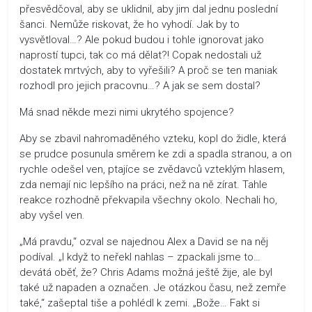
přesvědčoval, aby se uklidnil, aby jim dal jednu poslední
šanci. Nemůže riskovat, že ho vyhodí. Jak by to
vysvětloval…? Ale pokud budou i tohle ignorovat jako
naprostí tupci, tak co má dělat?! Copak nedostali už
dostatek mrtvých, aby to vyřešili? A proč se ten maniak
rozhodl pro jejich pracovnu…? A jak se sem dostal?
Má snad někde mezi nimi ukrytého spojence?
Aby se zbavil nahromaděného vzteku, kopl do židle, která
se prudce posunula směrem ke zdi a spadla stranou, a on
rychle odešel ven, ptajíce se zvědavců vzteklým hlasem,
zda nemají nic lepšího na práci, než na ně zírat. Tahle
reakce rozhodně překvapila všechny okolo. Nechali ho,
aby vyšel ven.
„Má pravdu,“ ozval se najednou Alex a David se na něj
podíval. „I když to neřekl nahlas – zpackali jsme to…
devátá oběť, že? Chris Adams možná ještě žije, ale byl
také už napaden a označen. Je otázkou času, než zemře
také,“ zašeptal tiše a pohlédl k zemi. „Bože… Fakt si