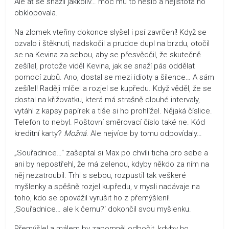
Ale ať se snažil jakkoliv… moc mu to nešlo a nejistota ho
obklopovala.
Na zlomek vteřiny dokonce slyšel i psí zavrčení! Když se
ozvalo i štěknutí, nadskočil a prudce dupl na brzdu, otočil
se na Kevina za sebou, aby se přesvědčil, že skutečně
zešílel, protože viděl Kevina, jak se snaží pás oddělat
pomocí zubů. Ano, dostal se mezi idioty a šílence… A sám
zešílel! Raději mlčel a rozjel se kupředu. Když věděl, že se
dostal na křižovatku, která má strašně dlouhé intervaly,
vytáhl z kapsy papírek a tiše si ho prohlížel. Nějaká číslice.
Telefon to nebyl. Poštovní směrovací číslo také ne. Kód
kreditní karty?
Možná
. Ale nejvíce by tomu odpovídaly…
„Souřadnice…“ zašeptal si Max po chvíli ticha pro sebe a
ani by nepostřehl, že má zelenou, kdyby někdo za ním na
něj nezatroubil. Trhl s sebou, rozpustil tak veškeré
myšlenky a spěšně rozjel kupředu, v mysli nadávaje na
toho, kdo se opovážil vyrušit ho z přemýšlení!
‚Souřadnice… ale k čemu?‘ dokončil svou myšlenku.
Přemýšlel a málem by zapomněl odbočit, kdyby ho