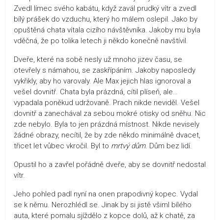
Zvedl límec svého kabátu, když zavál prudký vítr a zvedl
bílý prášek do vzduchu, který ho málem oslepil. Jako by
opuštěná chata vítala cizího návštěvníka. Jakoby mu byla
vděčná, že po tolika letech ji někdo konečně navštívil.
Dveře, které na sobě nesly už mnoho jizev času, se
otevřely s námahou, se zaskřípáním. Jakoby naposledy
vykřikly, aby ho varovaly. Ale Max jejich hlas ignoroval a
vešel dovnitř. Chata byla prázdná, cítil plíseň, ale…
vypadala poněkud udržovaně. Prach nikde neviděl. Vešel
dovnitř a zanechával za sebou mokré otisky od sněhu. Nic
zde nebylo. Byla to jen prázdná místnost. Nikde nevisely
žádné obrazy, necítil, že by zde někdo minimálně dvacet,
třicet let vůbec vkročil. Byl to
mrtvý
dům
. Dům bez lidí.
Opustil ho a zavřel pořádně dveře, aby se dovnitř nedostal
vítr.
Jeho pohled padl nyní na onen prapodivný kopec. Vydal
se k němu. Nerozhlédl se. Jinak by si jistě všiml bílého
auta, které pomalu sjíždělo z kopce dolů, až k chatě, za