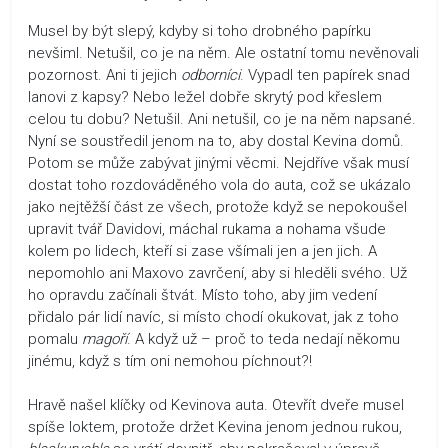
Musel by být slepý, kdyby si toho drobného papírku
nevšiml. Netušil, co je na něm. Ale ostatní tomu nevěnovali
pozornost. Ani ti jejich
odborníci
. Vypadl ten papírek snad
Ianovi z kapsy? Nebo ležel dobře skrytý pod křeslem
celou tu dobu? Netušil. Ani netušil, co je na něm napsané.
Nyní se soustředil jenom na to, aby dostal Kevina domů.
Potom se může zabývat jinými věcmi. Nejdříve však musí
dostat toho rozdováděného vola do auta, což se ukázalo
jako nejtěžší část ze všech, protože když se nepokoušel
upravit tvář Davidovi, máchal rukama a nohama všude
kolem po lidech, kteří si zase všímali jen a jen jich. A
nepomohlo ani Maxovo zavrčení, aby si hleděli svého. Už
ho opravdu začínali štvát. Místo toho, aby jim vedení
přidalo pár lidí navíc, si místo chodí okukovat, jak z toho
pomalu
magoří
. A když už – proč to teda nedají někomu
jinému, když s tím oni nemohou píchnout?!
Hravě našel klíčky od Kevinova auta. Otevřít dveře musel
spíše loktem, protože držet Kevina jenom jednou rukou,