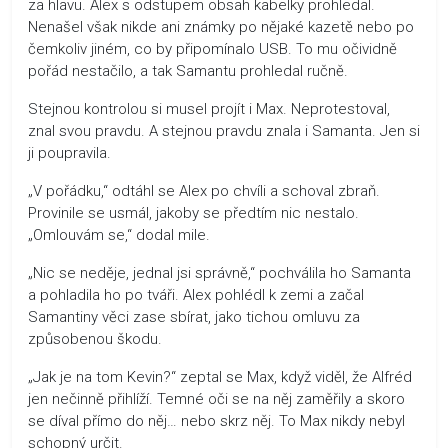
za hlavu. Alex s odstupem obsah kabelky prohledal.
Nenašel však nikde ani známky po nějaké kazetě nebo po
čemkoliv jiném, co by připomínalo USB. To mu očividně
pořád nestačilo, a tak Samantu prohledal ručně.
Stejnou kontrolou si musel projít i Max. Neprotestoval,
znal svou pravdu. A stejnou pravdu znala i Samanta. Jen si
ji poupravila.
„V pořádku,“ odtáhl se Alex po chvíli a schoval zbraň.
Provinile se usmál, jakoby se předtím nic nestalo.
„Omlouvám se,“ dodal mile.
„Nic se neděje, jednal jsi správně,“ pochválila ho Samanta
a pohladila ho po tváři. Alex pohlédl k zemi a začal
Samantiny věci zase sbírat, jako tichou omluvu za
způsobenou škodu.
„Jak je na tom Kevin?“ zeptal se Max, když viděl, že Alfréd
jen nečinně přihlíží. Temné oči se na něj zaměřily a skoro
se díval přímo do něj… nebo skrz něj. To Max nikdy nebyl
schopný určit.