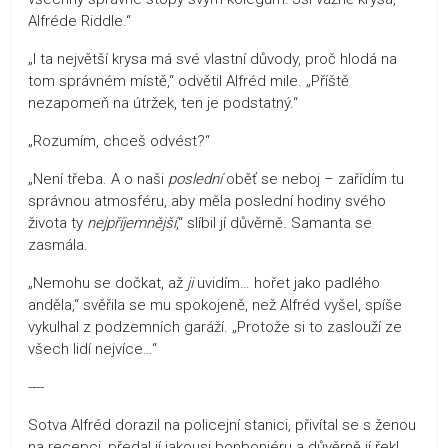
Alfréde Riddle.“
„I ta největší krysa má své vlastní důvody, proč hlodá na
tom správném místě,“ odvětil Alfréd mile. „Příště
nezapomeň na útržek, ten je podstatný.“
„Rozumím, chceš odvést?“
„Není třeba. A o naši
poslední
oběť se neboj – zařídím tu
správnou atmosféru, aby měla poslední hodiny svého
života ty
nejpříjemnější
,“ slíbil jí důvěrně. Samanta se
zasmála.
„Nemohu se dočkat, až
ji
uvidím… hořet jako padlého
anděla,“ svěřila se mu spokojeně, než Alfréd vyšel, spíše
vykulhal z podzemních garáží. „Protože si to zaslouží ze
všech lidí nejvíce…“
----
Sotva Alfréd dorazil na policejní stanici, přivítal se s ženou
na recepci, předal jí jakousi bonboniéru a důvěrně jí řekl,