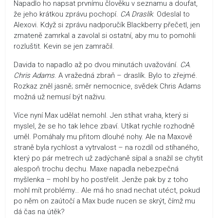
Napadlo ho napsat prvnímu člověku v seznamu a doufat,
že jeho krátkou zprávu pochopí.
CA
Draslík
. Odeslal to
Alexovi. Když si zprávu nadporučík Blackberry přečetl, jen
zmateně zamrkal a zavolal si ostatní, aby mu to pomohli
rozluštit. Kevin se jen zamračil.
Davida to napadlo až po dvou minutách uvažování.
CA
.
Chris Adams
. A vražedná zbraň – draslík. Bylo to zřejmé.
Rozkaz zněl jasně; směr nemocnice, svědek Chris Adams
možná už nemusí být naživu.
Více nyní Max udělat nemohl. Jen stíhat vraha, který si
myslel, že se ho tak lehce zbaví. Utíkat rychle rozhodně
uměl. Pomáhaly mu přitom dlouhé nohy. Ale na Maxově
straně byla rychlost a vytrvalost – na rozdíl od stíhaného,
který po pár metrech už zadýchaně sípal a snažil se chytit
alespoň trochu dechu. Maxe napadla nebezpečná
myšlenka – mohl by ho postřelit. Jenže pak by z toho
mohl mít problémy… Ale má ho snad nechat utéct, pokud
po něm on zaútočí a Max bude nucen se skrýt, čímž mu
dá čas na útěk?