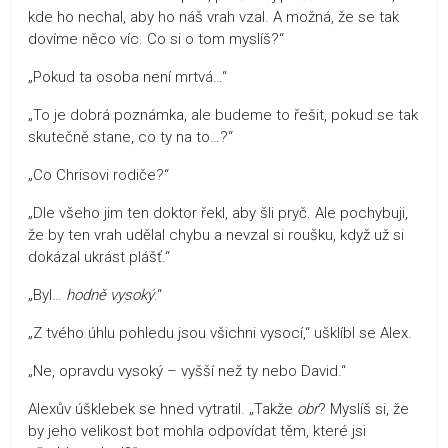
kde ho nechal, aby ho náš vrah vzal. A možná, že se tak
dovíme něco víc. Co si o tom myslíš?“
„Pokud ta osoba není mrtvá…“
„To je dobrá poznámka, ale budeme to řešit, pokud se tak
skutečně stane, co ty na to…?“
„Co Chrisovi rodiče?“
„Dle všeho jim ten doktor řekl, aby šli pryč. Ale pochybuji,
že by ten vrah udělal chybu a nevzal si roušku, když už si
dokázal ukrást plášť.“
„Byl…
hodně vysoký
.“
„Z tvého úhlu pohledu jsou všichni vysocí,“ ušklíbl se Alex.
„Ne, opravdu vysoký – vyšší než ty nebo David.“
Alexův úšklebek se hned vytratil. „Takže
obr
? Myslíš si, že
by jeho velikost bot mohla odpovídat těm, které jsi