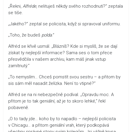
„Řekni,
Alfréde
, nelituješ někdy svého rozhodnutí?“ zeptala
se tiše.
„Jakého?“ zeptal se policista, když si spravoval uniformu.
„Toho, že budeš
polda
.“
Alfréd se křivě usmál. „Blázníš? Kde si myslíš, že se dají
získat ty nejlepší informace? Sama ses o tom přece
přesvědčila v našem archívu, kam máš jinak vstup
zamítnutý.“
„To nemyslím… Chceš pomstít svou sestru – a přitom by
sis sám měl nasadit želízka. Není to vtipné?“
Alfréd se na ni nebezpečně podíval. „Opravdu moc. A
přitom je to tak geniální, až je to skoro lehké,“ řekl
pobaveně.
„O to tady jde… koho by to napadlo – nejlepší policista
v Chicagu… a přitom geniální vrah, který podkopává
všechny správné stopy svým kolegům. Jsi vážně krysa,