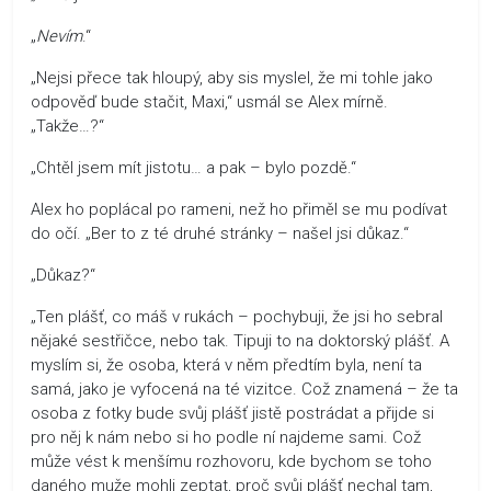
„
Nevím
.“
„Nejsi přece tak hloupý, aby sis myslel, že mi tohle jako
odpověď bude stačit, Maxi,“ usmál se Alex mírně.
„Takže…?“
„Chtěl jsem mít jistotu… a pak – bylo pozdě.“
Alex ho poplácal po rameni, než ho přiměl se mu podívat
do očí. „Ber to z té druhé stránky – našel jsi důkaz.“
„Důkaz?“
„Ten plášť, co máš v rukách – pochybuji, že jsi ho sebral
nějaké sestřičce, nebo tak. Tipuji to na doktorský plášť. A
myslím si, že osoba, která v něm předtím byla, není ta
samá, jako je vyfocená na té vizitce. Což znamená – že ta
osoba z fotky bude svůj plášť jistě postrádat a přijde si
pro něj k nám nebo si ho podle ní najdeme sami. Což
může vést k menšímu rozhovoru, kde bychom se toho
daného muže mohli zeptat, proč svůj plášť nechal tam,