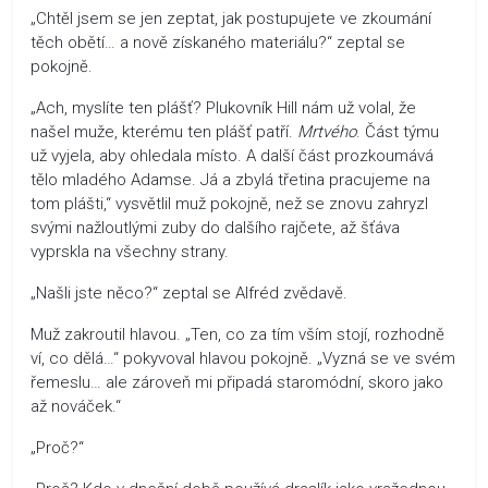
„Chtěl jsem se jen zeptat, jak postupujete ve zkoumání
těch obětí… a nově získaného materiálu?“ zeptal se
pokojně.
„Ach, myslíte ten plášť? Plukovník Hill nám už volal, že
našel muže, kterému ten plášť patří.
Mrtvého
. Část týmu
už vyjela, aby ohledala místo. A další část prozkoumává
tělo mladého Adamse. Já a zbylá třetina pracujeme na
tom plášti,“ vysvětlil muž pokojně, než se znovu zahryzl
svými nažloutlými zuby do dalšího rajčete, až šťáva
vyprskla na všechny strany.
„Našli jste něco?“ zeptal se Alfréd zvědavě.
Muž zakroutil hlavou. „Ten, co za tím vším stojí, rozhodně
ví, co dělá…“ pokyvoval hlavou pokojně. „Vyzná se ve svém
řemeslu… ale zároveň mi připadá staromódní, skoro jako
až nováček.“
„Proč?“