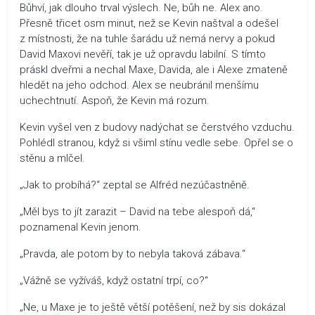
Bůhví, jak dlouho trval výslech. Ne, bůh ne. Alex ano.
Přesně třicet osm minut, než se Kevin naštval a odešel
z místnosti, že na tuhle šarádu už nemá nervy a pokud
David Maxovi nevěří, tak je už opravdu labilní. S tímto
práskl dveřmi a nechal Maxe, Davida, ale i Alexe zmateně
hledět na jeho odchod. Alex se neubránil menšímu
uchechtnutí. Aspoň, že Kevin má rozum.
Kevin vyšel ven z budovy nadýchat se čerstvého vzduchu.
Pohlédl stranou, když si všiml stínu vedle sebe. Opřel se o
stěnu a mlčel.
„Jak to probíhá?“ zeptal se Alfréd nezúčastněně.
„Měl bys to jít zarazit – David na tebe alespoň dá,“
poznamenal Kevin jenom.
„Pravda, ale potom by to nebyla taková zábava.“
„Vážně se vyžíváš, když ostatní trpí, co?“
„Ne, u Maxe je to ještě větší potěšení, než by sis dokázal