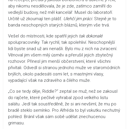
aby nikomu nesdělovala, že je zde, zatímco zamířil do
vedlejší budovy, než měl kancelář. Musel do laboratoří.
Určitě už zkoumají ten plášť.
Ulehčí jim práci
. Stejně je to
banda neschopných starých bláznů, kterým vše trvá.
Vešel do místnosti, kde spatřil jejich
tak dokonalé
spolupracovníky. Tak rychlí, tak spolehliví. Neschopnější
lidi byste snad už ani nenašli. Bylo mu z nich na zvracení.
Věnoval jim všem milý úsměv a přerušil jejich zbytečný
rozhovor. Přinesl jim menší občerstvení, které všichni
přivítali. Odvedl si stranou jednoho muže ve staromódních
brýlích, okolo padesáti osmi let, s mastnými vlasy,
vypadající však na zdravého a čilého muže.
„Co se tedy děje, Riddle?“ zeptal se muž, než se zakousl
do rajčete, které pečlivě vyhrabal zpod velkého listu
salátu. Jedl tak soustředěně, že si ani nevšiml, že mu po
bradě steklo semínko. Pro Alfréda to byl vskutku nechutný
pohled. Bránil však sám sobě udělat znechucenou
grimasu.