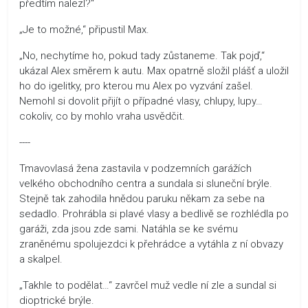
předtím nalezl?“
„Je to možné,“ připustil Max.
„No, nechytíme ho, pokud tady zůstaneme. Tak pojď,“
ukázal Alex směrem k autu. Max opatrně složil plášť a uložil
ho do igelitky, pro kterou mu Alex po vyzvání zašel.
Nemohl si dovolit přijít o případné vlasy, chlupy, lupy…
cokoliv, co by mohlo vraha usvědčit.
----
Tmavovlasá žena zastavila v podzemních garážích
velkého obchodního centra a sundala si sluneční brýle.
Stejně tak zahodila hnědou paruku někam za sebe na
sedadlo. Prohrábla si plavé vlasy a bedlivě se rozhlédla po
garáži, zda jsou zde sami. Natáhla se ke svému
zraněnému spolujezdci k přehrádce a vytáhla z ní obvazy
a skalpel.
„Takhle to podělat…“ zavrčel muž vedle ní zle a sundal si
dioptrické brýle.