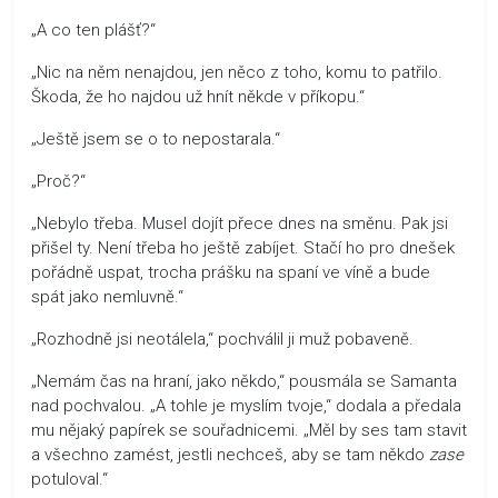
„A co ten plášť?“
„Nic na něm nenajdou, jen něco z toho, komu to patřilo.
Škoda, že ho najdou už hnít někde v příkopu.“
„Ještě jsem se o to nepostarala.“
„Proč?“
„Nebylo třeba. Musel dojít přece dnes na směnu. Pak jsi
přišel ty. Není třeba ho ještě zabíjet. Stačí ho pro dnešek
pořádně uspat, trocha prášku na spaní ve víně a bude
spát jako nemluvně.“
„Rozhodně jsi neotálela,“ pochválil ji muž pobaveně.
„Nemám čas na hraní, jako někdo,“ pousmála se Samanta
nad pochvalou. „A tohle je myslím tvoje,“ dodala a předala
mu nějaký papírek se souřadnicemi. „Měl by ses tam stavit
a všechno zamést, jestli nechceš, aby se tam někdo
zase
potuloval.“