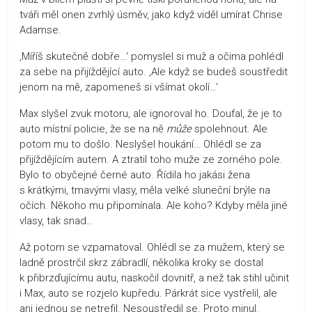
tváři měl onen zvrhlý úsměv, jako když viděl umírat Chrise
Adamse.
‚Míříš skutečně dobře…‘ pomyslel si muž a očima pohlédl
za sebe na přijíždějící auto. ‚Ale když se budeš soustředit
jenom na mě, zapomeneš si všímat okolí…‘
Max slyšel zvuk motoru, ale ignoroval ho. Doufal, že je to
auto místní policie, že se na ně
může
spolehnout. Ale
potom mu to došlo. Neslyšel houkání… Ohlédl se za
přijíždějícím autem. A ztratil toho muže ze zorného pole.
Bylo to obyčejné černé auto. Řídila ho jakási žena
s krátkými, tmavými vlasy, měla velké sluneční brýle na
očích. Někoho mu připomínala. Ale koho? Kdyby měla jiné
vlasy, tak snad…
Až potom se vzpamatoval. Ohlédl se za mužem, který se
ladně prostrčil skrz zábradlí, několika kroky se dostal
k přibrzďujícímu autu, naskočil dovnitř, a než tak stihl učinit
i Max, auto se rozjelo kupředu. Párkrát sice vystřelil, ale
ani jednou se netrefil. Nesoustředil se. Proto minul.