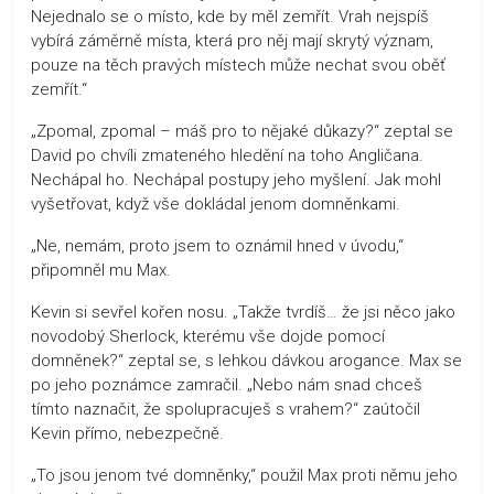
Nejednalo se o místo, kde by měl zemřít. Vrah nejspíš
vybírá záměrně místa, která pro něj mají skrytý význam,
pouze na těch pravých místech může nechat svou oběť
zemřít.“
„Zpomal, zpomal – máš pro to nějaké důkazy?“ zeptal se
David po chvíli zmateného hledění na toho Angličana.
Nechápal ho. Nechápal postupy jeho myšlení. Jak mohl
vyšetřovat, když vše dokládal jenom domněnkami.
„Ne, nemám, proto jsem to oznámil hned v úvodu,“
připomněl mu Max.
Kevin si sevřel kořen nosu. „Takže tvrdíš… že jsi něco jako
novodobý Sherlock, kterému vše dojde pomocí
domněnek?“ zeptal se, s lehkou dávkou arogance. Max se
po jeho poznámce zamračil. „Nebo nám snad chceš
tímto naznačit, že spolupracuješ s vrahem?“ zaútočil
Kevin přímo, nebezpečně.
„To jsou jenom tvé domněnky,“ použil Max proti němu jeho