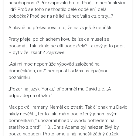
neschopnosti? Překvapovalo ho to. Proč jim nepřidali více
lidí? Proč se toho nezhostilo celé oddělení, celá
pobočka? Proč se na ně lidi už nedívali skrz prsty…?
A hlavně ho překvapovalo to, že na
to
ještě nepřišli.
Prsty přejel po chladném kovu želízek a musel se
pousmát. Tak takhle se cítí podezřelý? Takový je to pocit
– být v želízkách?
Zajímavé
.
„Asi mi moc nepomůže výpověď založená na
domněnkách, co?“ neodpustil si Max uštěpačnou
poznámku.
„Pozor na jazyk, Yorku,“ připomněl mu David zle. „A
odpovídej na otázku.“
Max pokrčil rameny. Neměl co ztratit. Tak či onak mu David
nikdy nevěřil. „Tento fakt mám podložený jenom svými
domněnkami,“ upozornil ihned v úvodu pohledem na
staršího z bratří Hillů, „Chris Adams byl nalezen živý, byl
pouze napaden. Proto jsme u něj nenašli žádný útržek.