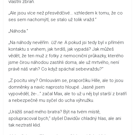
vlastní zbraň.
„Ale jsou více než přesvědčivé… vzhledem k tomu, že co
ses sem nachomýtl, se stalo už tolik vražd.“
„Náhoda.“
„Na náhody nevěřím.
Už ne
. A pokud jsi tedy byl v přímém
kontaktu s vrahem, jak tvrdíš, jak vypadá? Jak můžeš
vědět, že ten muž z fotky z nemocniční průkazky, kterého
jsme čirou náhodou zastihli doma, ale už mrtvého, není
právě náš vrah? Co když spáchal sebevraždu?“
„Z pocitu viny? Omlouvám se, praporčíku Hille, ale to jsou
domněnky a navíc naprosto hloupé. Jasně jsem
vypověděl, že-…“ začal Max, ale to už u něj byl starší z bratří
a nebezpečně mu syčel do ucha výhružku.
„Urážíš snad mého bratra? Být na tvém místě,
spolupracoval bych,“ slyšel Davidův chladný hlas, ale ani
tak neztratil klid.