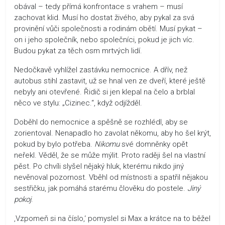
obával – tedy přímá konfrontace s vrahem – musí
zachovat klid. Musí ho dostat živého, aby pykal za svá
provinění vůči společnosti a rodinám obětí. Musí pykat –
on i jeho společník, nebo společníci, pokud je jich víc.
Budou pykat za těch osm mrtvých lidí.
Nedočkavě vyhlížel zastávku nemocnice. A dřív, než
autobus stihl zastavit, už se hnal ven ze dveří, které ještě
nebyly ani otevřené. Řidič si jen klepal na čelo a brblal
něco ve stylu: „Cizinec.“, když odjížděl.
Doběhl do nemocnice a spěšně se rozhlédl, aby se
zorientoval. Nenapadlo ho zavolat někomu, aby ho šel krýt,
pokud by bylo potřeba.
Nikomu
své domněnky opět
neřekl. Věděl, že se může mýlit. Proto raději šel na vlastní
pěst. Po chvíli slyšel nějaký hluk, kterému nikdo jiný
nevěnoval pozornost. Vběhl od místnosti a spatřil nějakou
sestřičku, jak pomáhá starému člověku do postele.
Jiný
pokoj
.
‚Vzpomeň si na číslo,‘ pomyslel si Max a krátce na to běžel