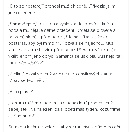
„O to se nestarej,“ pronesl muž chladně. „Přivezla jsi mi
jiné oblečení?“
„Samozřejmě,“ řekla jen a vyšla z auta, otevřela kufr a
podala mu nějaké černé oblečení. Opřela se o dveře a
prázdně hleděla před sebe. „Stejně… říkal jsi, že se
postaráš, aby byl mimo hru,“ ozvala se najednou. Muž
v autě se zarazil a zíral před sebe. Přes tmavá okna šel
vidět jenom jeho obrys. Samanta se ušklíbla. „Asi nejsi tak
moc
přesvědčivý
.“
„Zmlkni,“ ozval se muž vztekle a po chvíli vyšel z auta.
„Zbav se těch věcí.“
„A co plášť?“
„Ten jim můžeme nechat, nic nenajdou,“ pronesl muž
sebejistě. „Na nalezení další oběti máš týden. Rozumíme
si, Samanto?“
Samanta k němu vzhlédla, aby se mu dívala přímo do očí.