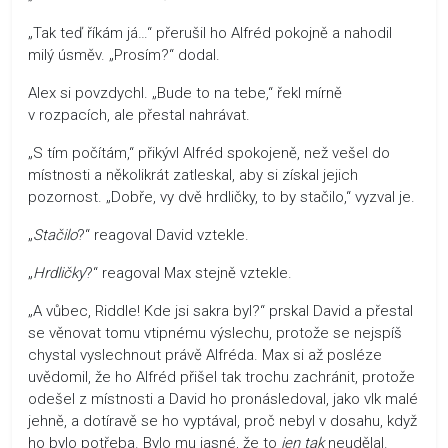
„Tak teď říkám já…“ přerušil ho Alfréd pokojně a nahodil
milý úsměv. „Prosím?“ dodal.
Alex si povzdychl. „Bude to na tebe,“ řekl mírně
v rozpacích, ale přestal nahrávat.
„S tím počítám,“ přikývl Alfréd spokojeně, než vešel do
místnosti a několikrát zatleskal, aby si získal jejich
pozornost. „Dobře, vy dvě hrdličky, to by stačilo,“ vyzval je.
„
Stačilo
?“ reagoval David vztekle.
„
Hrdličky
?“ reagoval Max stejně vztekle.
„A vůbec, Riddle! Kde jsi sakra byl?“ prskal David a přestal
se věnovat tomu vtipnému výslechu, protože se nejspíš
chystal vyslechnout právě Alfréda. Max si až posléze
uvědomil, že ho Alfréd přišel tak trochu zachránit, protože
odešel z místnosti a David ho pronásledoval, jako vlk malé
jehně, a dotíravě se ho vyptával, proč nebyl v dosahu, když
ho bylo potřeba. Bylo mu jasné, že to
jen tak
neudělal.