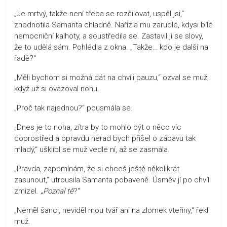
„Je mrtvý, takže není třeba se rozčilovat, uspěl jsi,“
zhodnotila Samanta chladně. Nařízla mu zarudlé, kdysi bílé
nemocniční kalhoty, a soustředila se. Zastavil ji se slovy,
že to udělá sám. Pohlédla z okna. „Takže… kdo je další na
řadě?“
„Měli bychom si možná dát na chvíli pauzu,“ ozval se muž,
když už si ovazoval nohu.
„Proč tak najednou?“ pousmála se.
„Dnes je to noha, zítra by to mohlo být o něco víc
doprostřed a opravdu nerad bych přišel o zábavu tak
mladý,“ ušklíbl se muž vedle ní, až se zasmála.
„Pravda, zapomínám, že si chceš ještě několikrát
zasunout,“ utrousila Samanta pobaveně. Úsměv jí po chvíli
zmizel. „
Poznal tě
?“
„Neměl šanci, neviděl mou tvář ani na zlomek vteřiny,“ řekl
muž.