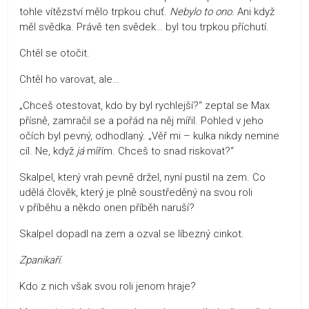
tohle vítězství mělo trpkou chuť.
Nebylo to ono
. Ani když
měl svědka. Právě ten svědek… byl tou trpkou příchutí.
Chtěl se otočit.
Chtěl ho varovat, ale…
„Chceš otestovat, kdo by byl rychlejší?“ zeptal se Max
přísně, zamračil se a pořád na něj mířil. Pohled v jeho
očích byl pevný, odhodlaný. „Věř mi – kulka nikdy nemine
cíl. Ne, když
já
mířím. Chceš to snad riskovat?“
Skalpel, který vrah pevně držel, nyní pustil na zem. Co
udělá člověk, který je plně soustředěný na svou roli
v příběhu a někdo onen příběh naruší?
Skalpel dopadl na zem a ozval se líbezný cinkot.
Zpanikaří
.
Kdo z nich však svou roli jenom hraje?