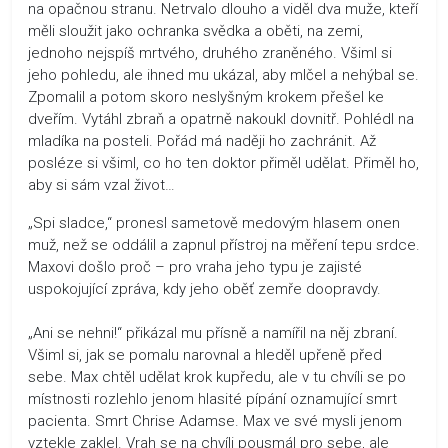
na opačnou stranu. Netrvalo dlouho a viděl dva muže, kteří
měli sloužit jako ochranka svědka a oběti, na zemi,
jednoho nejspíš mrtvého, druhého zraněného. Všiml si
jeho pohledu, ale ihned mu ukázal, aby mlčel a nehýbal se.
Zpomalil a potom skoro neslyšným krokem přešel ke
dveřím. Vytáhl zbraň a opatrně nakoukl dovnitř. Pohlédl na
mladíka na posteli. Pořád má naději ho zachránit. Až
posléze si všiml, co ho ten doktor přiměl udělat. Přiměl ho,
aby si sám vzal život…
„Spi sladce,“ pronesl sametově medovým hlasem onen
muž, než se oddálil a zapnul přístroj na měření tepu srdce.
Maxovi došlo proč – pro vraha jeho typu je zajisté
uspokojující zpráva, kdy jeho oběť zemře doopravdy.
„Ani se nehni!“ přikázal mu přísně a namířil na něj zbraní.
Všiml si, jak se pomalu narovnal a hleděl upřeně před
sebe. Max chtěl udělat krok kupředu, ale v tu chvíli se po
místnosti rozlehlo jenom hlasité pípání oznamující smrt
pacienta. Smrt Chrise Adamse. Max ve své mysli jenom
vztekle zaklel. Vrah se na chvíli pousmál pro sebe, ale