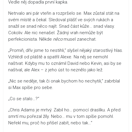
Vedle něj dopadla první kapka.
Netrvalo ani pár vteřin a rozpršelo se. Max zůstal stát na
svém místě a čekal. Sledoval plášť ve svých rukách a
snažil se snad něco najít. Snad část kůže… snad vlasy.
Cokoliv. Ale nic nenašel. Žádný vrah nemůže být
perfekcionista. Někde
něco
musel zanechat.
„Promiň, dřív jsme to nestihli,“ slyšel nějaký starostlivý hlas.
Vzhlédl od pláště a spatřil Alexe. Na něj se nemohl
naštvat. Kdyby mu to oznámil David nebo Kevin, asi by se
naštval, ale Alex – z jeho úst to neznělo jako lež.
„Nic se neděje, tak či onak bychom ho nechytili,“ zabrblal
si Max spíše pro sebe.
„Co se stalo…?“
„Chris Adams je mrtvý. Zabil ho… pomocí draslíku. A před
smrtí mu pořezal žíly. Nebo… mu v tom spíše pomohl.
Neřekl mu, proč ho přišel zabít, nebo tak…“