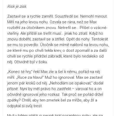
Risk je zisk
.
Zastavil se a rychle zamířil. Soustředil se. Nemohl minout.
Mířil na jeho levou nohu. Ozvala se rána, než se Max
rozběhl za útočníkem znovu. Netrefil se… Přišel o vzácné
vteřiny. Ale příště se trefit musí… jinak ho ztratí. Když ho
znovu doběhl, zastavil se a střílel. Opět do nohy. Tentokrát
se mu to povedlo. Útočník se mírně naklonil na levou nohu,
ze které mu po chvíli tekla krev, o dost zpomalil a za další
chvíli se rychle přidržel zábradlí, které bylo nedaleko od
něj. Očividně byl v šoku.
„Konec té hry,“ řekl Max zle a šel k němu, pořád na něj
mířil. „Ruce za hlavu!“ Muž ho ignoroval. Max se zastavil
jenom pár kroků od něj. „Nehodlám se opakovat,“ dodal
přísně. Nyní by měl právo ho zastřelit – varoval ho a on
očividně ignoroval jeho rozkaz. Tak proč se pořád držel
zpátky? Chtěl, aby ten zmetek šel za mříže, aby žil a
odpykal si svůj trest.
Muž v bílém plášti si pevně tiskl poraněnou nohu, ale na