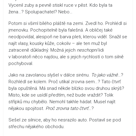
Vycenil zuby a pevně stiskl ruce v pěst. Kdo byla ta
žena…? Spolupachatel? Nebo…
Potom si všiml bílého pláště na zemi. Zvedl ho. Prohlédl si
jmenovku. Pochopitelně byla falešná. A obličej také
neodpovídal, alespoň ne barva pleti, kterou viděl. Snažil se
najít vlasy, kousky kůže, cokoliv – ale ten muž byl
zatraceně důkladný. Možná jejich
neschopní
lidi
v laboratoři něco najdou, ale s jejich rychlostí o tom silně
pochyboval.
Jako na zavolanou slyšel v dálce sirénu.
To jako vážně
…?
Rozhlédl se kolem. Proč utíkal zrovna sem…? Tato čtvrť
byla opuštěná. Má snad někde blízko svou druhou skrýš?
Místo, kde se usídlí předtím, než bude vraždit? Tolik
střípků mu chybělo. Nemohl takhle hádat. Musel najít
nějakou spojitost.
Proč zrovna tato čtvrť
…?
Sešel ze silnice, aby ho nesrazilo auto. Postavil se pod
střechu nějakého obchodu.