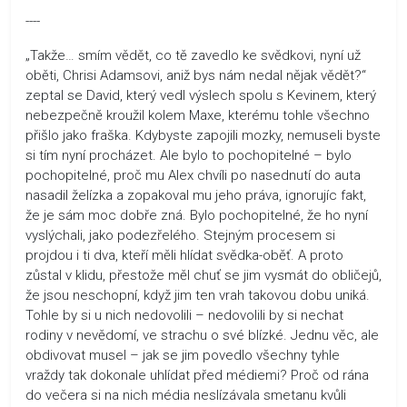
----
„Takže… smím vědět, co tě zavedlo ke svědkovi, nyní už
oběti, Chrisi Adamsovi, aniž bys nám nedal nějak vědět?“
zeptal se David, který vedl výslech spolu s Kevinem, který
nebezpečně kroužil kolem Maxe, kterému tohle všechno
přišlo jako fraška. Kdybyste zapojili mozky, nemuseli byste
si tím nyní procházet. Ale bylo to pochopitelné – bylo
pochopitelné, proč mu Alex chvíli po nasednutí do auta
nasadil želízka a zopakoval mu jeho práva, ignorujíc fakt,
že je sám moc dobře zná. Bylo pochopitelné, že ho nyní
vyslýchali, jako podezřelého. Stejným procesem si
projdou i ti dva, kteří měli hlídat svědka-oběť. A proto
zůstal v klidu, přestože měl chuť se jim vysmát do obličejů,
že jsou neschopní, když jim ten vrah takovou dobu uniká.
Tohle by si u nich nedovolili – nedovolili by si nechat
rodiny v nevědomí, ve strachu o své blízké. Jednu věc, ale
obdivovat musel – jak se jim povedlo všechny tyhle
vraždy tak dokonale uhlídat před médiemi? Proč od rána
do večera si na nich média neslízávala smetanu kvůli