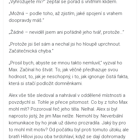
„Vyhrožujete mi?“ zeptal se pořád s vnitřním klidem.
„Možná – podle toho, až zjistím, jaké spojení s vrahem
doopravdy máš.“
„Žádné – neviděl jsem ani pořádně jeho tvář, protože…“
„Protože jsi šel sám a nechal jsi ho hloupě uprchnout.
Začátečnická chyba.“
„Prosil bych, abyste se mnou takto nemluvil,“ vyzval ho
Max. Začínal ho štvát. To, jak věčně předhazuje svou
hodnost, to, jak je neschopný, i to, jak ignoruje čistá fakta,
která si stačí podložit domněnkami.
Alex vše tiše sledoval a nahrával v oddělené místnosti a
povzdychl si. Tohle je přece pitomost. Co by z toho Max
mohl mít? Pozoroval řeč jeho těla. Nelhal. Alex si byl
naprosto jistý, že jim Max nelže. Nemohl by. Neverbální
komunikace by ho jinak už dávno prozradila. Jaký by pro
to mohl mít motiv? Od počátku byl proti tomuto
útoku
, ale
bratři Hillovi jsou oba tvrdohlaví, když se dají dohromady.