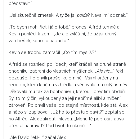
představit.“
„Jsi skutečně zmetek. A ty že jsi
polda
? Naval mi odznak.“
„To bych mohl říct i já o tobě,“ pronesl Alfréd temně a
Kevin pohlédl k zemi. „Je ale zvláštní, že už jsi druhý
za dnešek, koho to napadlo.“
Kevin se trochu zamračil. „Co tím myslíš?“
Alfréd se rozhlédl po lidech, kteří kráčeli na druhé straně
chodníku, zabraní do vlastních myšlenek. „
Ale nic
…“ řekl
bezduše. Po chvíli prošel kolem něj. Všiml si ženy na
recepci, která k němu vzhlédla a věnovala mu milý úsměv.
Děkovala mu tak za bonboniéru, kterou jí předtím obdařil.
Byl to milý čin, vykoupený za její nepřímé alibi a mlčení
zároveň. Po chvíli vešel do stejné místnosti, kde stál Alex
a něco si zapisoval. „Už ho to přestalo bavit?“ zeptal se
ho Alfréd. Alex zakroutil hlavou. „Mohu tě poprosit, abys
přestal nahrávat? Rád bych to ukončil…“
„Ale David řekl-…“ začal Alex.