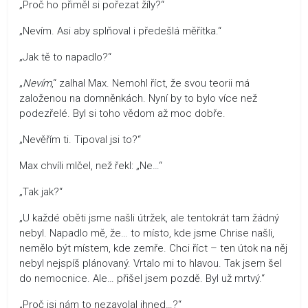
„Proč ho přiměl si pořezat žíly?“
„Nevím. Asi aby splňoval i předešlá měřítka.“
„Jak tě to napadlo?“
„
Nevím
,“ zalhal Max. Nemohl říct, že svou teorii má
založenou na domněnkách. Nyní by to bylo více než
podezřelé. Byl si toho vědom až moc dobře.
„Nevěřím ti. Tipoval jsi to?“
Max chvíli mlčel, než řekl: „Ne…“
„Tak jak?“
„U každé oběti jsme našli útržek, ale tentokrát tam žádný
nebyl. Napadlo mě, že… to místo, kde jsme Chrise našli,
nemělo být místem, kde zemře. Chci říct – ten útok na něj
nebyl nejspíš plánovaný. Vrtalo mi to hlavou. Tak jsem šel
do nemocnice. Ale… přišel jsem pozdě. Byl už mrtvý.“
„Proč jsi nám to nezavolal ihned…?“