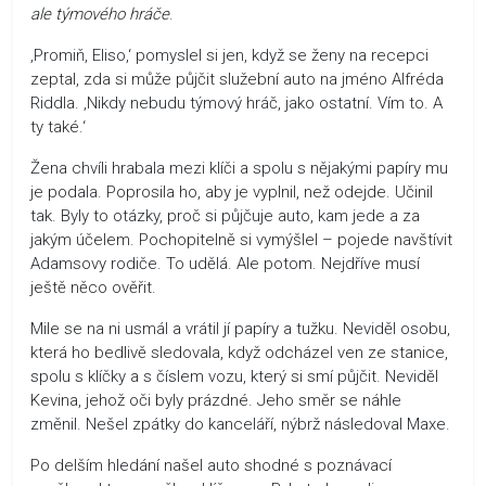
ale týmového hráče
.
‚Promiň, Eliso,‘ pomyslel si jen, když se ženy na recepci
zeptal, zda si může půjčit služební auto na jméno Alfréda
Riddla. ‚Nikdy nebudu týmový hráč, jako ostatní. Vím to. A
ty také.‘
Žena chvíli hrabala mezi klíči a spolu s nějakými papíry mu
je podala. Poprosila ho, aby je vyplnil, než odejde. Učinil
tak. Byly to otázky, proč si půjčuje auto, kam jede a za
jakým účelem. Pochopitelně si vymýšlel – pojede navštívit
Adamsovy rodiče. To udělá. Ale potom. Nejdříve musí
ještě něco ověřit.
Mile se na ni usmál a vrátil jí papíry a tužku. Neviděl osobu,
která ho bedlivě sledovala, když odcházel ven ze stanice,
spolu s klíčky a s číslem vozu, který si smí půjčit. Neviděl
Kevina, jehož oči byly prázdné. Jeho směr se náhle
změnil. Nešel zpátky do kanceláří, nýbrž následoval Maxe.
Po delším hledání našel auto shodné s poznávací