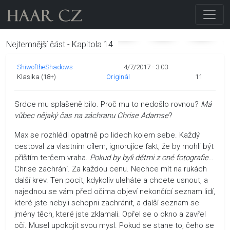
Nejtemnější část - Kapitola 14
ShiwoftheShadows
4/7/2017 - 3:03
Klasika (18+)
Originál
11
Srdce mu splašeně bilo. Proč mu to nedošlo rovnou?
Má
vůbec nějaký čas na záchranu Chrise Adamse
?
Max se rozhlédl opatrně po lidech kolem sebe. Každý
cestoval za vlastním cílem, ignorujíce fakt, že by mohli být
příštím terčem vraha.
Pokud by byli dětmi z oné fotografie
…
Chrise zachrání. Za každou cenu. Nechce mít na rukách
další krev. Ten pocit, kdykoliv uleháte a chcete usnout, a
najednou se vám před očima objeví nekončící seznam lidí,
které jste nebyli schopni zachránit, a další seznam se
jmény těch, které jste zklamali. Opřel se o okno a zavřel
oči. Musel upokojit svou mysl. Pokud se stane to, čeho se