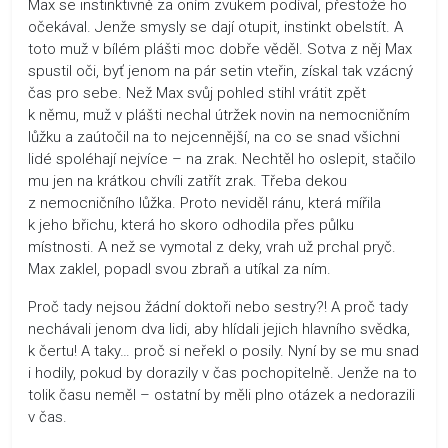
Max se instinktivně za oním zvukem podíval, přestože ho
očekával. Jenže smysly se dají otupit, instinkt obelstít. A
toto muž v bílém plášti moc dobře věděl. Sotva z něj Max
spustil oči, byť jenom na pár setin vteřin, získal tak vzácný
čas pro sebe. Než Max svůj pohled stihl vrátit zpět
k němu, muž v plášti nechal útržek novin na nemocničním
lůžku a zaútočil na to nejcennější, na co se snad všichni
lidé spoléhají nejvíce – na zrak. Nechtěl ho oslepit, stačilo
mu jen na krátkou chvíli zatřít zrak. Třeba dekou
z nemocničního lůžka. Proto neviděl ránu, která mířila
k jeho břichu, která ho skoro odhodila přes půlku
místnosti. A než se vymotal z deky, vrah už prchal pryč.
Max zaklel, popadl svou zbraň a utíkal za ním.
Proč tady nejsou žádní doktoři nebo sestry?! A proč tady
nechávali jenom dva lidi, aby hlídali jejich hlavního svědka,
k čertu! A taky… proč si neřekl o posily. Nyní by se mu snad
i hodily, pokud by dorazily v čas pochopitelně. Jenže na to
tolik času neměl – ostatní by měli plno otázek a nedorazili
v čas.