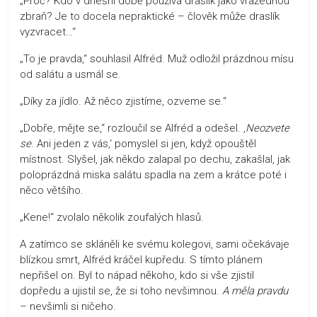
„Proč? Kdo v dnešní době používá draslík jako vražednou
zbraň? Je to docela nepraktické – člověk může draslík
vyzvracet…“
„To je pravda,“ souhlasil Alfréd. Muž odložil prázdnou mísu
od salátu a usmál se.
„Díky za jídlo. Až něco zjistíme, ozveme se.“
„Dobře, mějte se,“ rozloučil se Alfréd a odešel. ‚
Neozvete
se
. Ani jeden z vás,‘ pomyslel si jen, když opouštěl
místnost. Slyšel, jak někdo zalapal po dechu, zakašlal, jak
poloprázdná miska salátu spadla na zem a krátce poté i
něco většího.
„Kene!“ zvolalo několik zoufalých hlasů.
A zatímco se skláněli ke svému kolegovi, sami očekávaje
blízkou smrt, Alfréd kráčel kupředu. S tímto plánem
nepřišel on. Byl to nápad někoho, kdo si vše zjistil
dopředu a ujistil se, že si toho nevšimnou.
A měla pravdu
– nevšimli si ničeho.