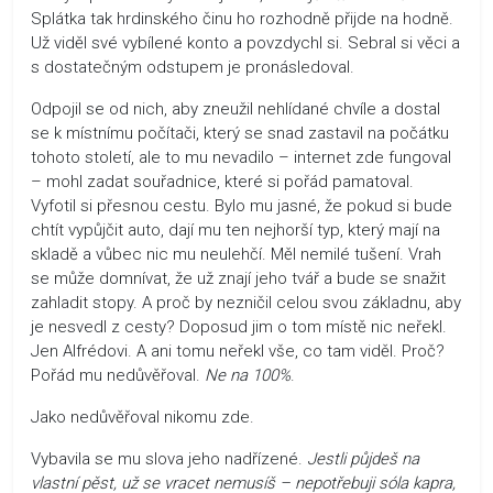
Splátka tak hrdinského činu ho rozhodně přijde na hodně.
Už viděl své vybílené konto a povzdychl si. Sebral si věci a
s dostatečným odstupem je pronásledoval.
Odpojil se od nich, aby zneužil nehlídané chvíle a dostal
se k místnímu počítači, který se snad zastavil na počátku
tohoto století, ale to mu nevadilo – internet zde fungoval
– mohl zadat souřadnice, které si pořád pamatoval.
Vyfotil si přesnou cestu. Bylo mu jasné, že pokud si bude
chtít vypůjčit auto, dají mu ten nejhorší typ, který mají na
skladě a vůbec nic mu neulehčí. Měl nemilé tušení. Vrah
se může domnívat, že už znají jeho tvář a bude se snažit
zahladit stopy. A proč by nezničil celou svou základnu, aby
je nesvedl z cesty? Doposud jim o tom místě nic neřekl.
Jen Alfrédovi. A ani tomu neřekl vše, co tam viděl. Proč?
Pořád mu nedůvěřoval.
Ne na 100%
.
Jako nedůvěřoval nikomu zde.
Vybavila se mu slova jeho nadřízené.
Jestli půjdeš na
vlastní pěst, už se vracet nemusíš – nepotřebuji sóla kapra,