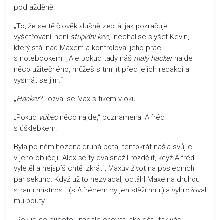
podrážděně.
„To, že se tě člověk slušně zeptá, jak pokračuje
vyšetřování, není
stupidní kec
,“ nechal se slyšet Kevin,
který stál nad Maxem a kontroloval jeho práci
s notebookem. „Ale pokud tady náš
malý hacker
najde
něco užitečného, můžeš s tím jít před jejich redakci a
vysmát se jim.“
„
Hacker
?“ ozval se Max s tikem v oku.
„Pokud
vůbec
něco najde,“ poznamenal Alfréd
s úšklebkem.
Byla po něm hozena druhá bota, tentokrát našla svůj cíl
v jeho obličeji. Alex se ty dva snažil rozdělit, když Alfréd
vyletěl a nejspíš chtěl zkrátit Maxův život na posledních
pár sekund. Když už to nezvládal, odtáhl Maxe na druhou
stranu místnosti (s Alfrédem by jen stěží hnul) a vyhrožoval
mu pouty.
„Pokud se budete i nadále chovat jako děti, tak vás