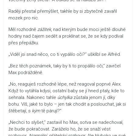
Raději přestal přemýšlet, takhle by si zbytečně zavařil
mozek pro nic.
Měl rozhodně
zážitek
, nad kterým bude moci ještě dlouhé
hodiny nad čajem sedět a proklínat se, že se kdy podíval
přes přepážku.
„Viděl jsi snad něco, co ti vypálilo oči?“ ušklíbl se Alfréd.
„Bez těch poznámek, taky by ti to propálilo oči,“ zavrčel
Max podrážděně.
„No, reaguješ rozhodně lépe, než reagoval poprvé Alex.
Když to vytáhla kdysi, ostatní baby se jí hned ptaly, kde to
sehnala. Nakonec tahle
úchylka
zůstala jenom jí, díky
bohu. Víš, jaké to bylo – jen tak chodit a poslouchat, jak si
štěbetají, s
kým
tě párují?“
„Nechci to slyšet,“ zastavil ho Max, sotva se nadechoval,
že bude pokračovat. Zaráželo ho, že se snaží vést
rozhovor.
Normální, přátelský rozhovor
. Ale hluboko ve své