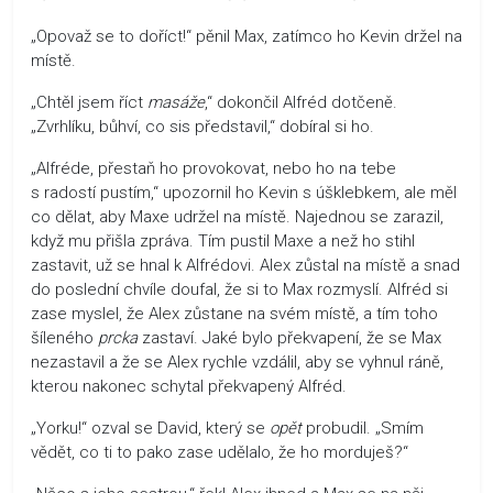
„Opovaž se to doříct!“ pěnil Max, zatímco ho Kevin držel na
místě.
„Chtěl jsem říct
masáže
,“ dokončil Alfréd dotčeně.
„Zvrhlíku, bůhví, co sis představil,“ dobíral si ho.
„Alfréde, přestaň ho provokovat, nebo ho na tebe
s radostí pustím,“ upozornil ho Kevin s úšklebkem, ale měl
co dělat, aby Maxe udržel na místě. Najednou se zarazil,
když mu přišla zpráva. Tím pustil Maxe a než ho stihl
zastavit, už se hnal k Alfrédovi. Alex zůstal na místě a snad
do poslední chvíle doufal, že si to Max rozmyslí. Alfréd si
zase myslel, že Alex zůstane na svém místě, a tím toho
šíleného
prcka
zastaví. Jaké bylo překvapení, že se Max
nezastavil a že se Alex rychle vzdálil, aby se vyhnul ráně,
kterou nakonec schytal překvapený Alfréd.
„Yorku!“ ozval se David, který se
opět
probudil. „Smím
vědět, co ti to pako zase udělalo, že ho morduješ?“