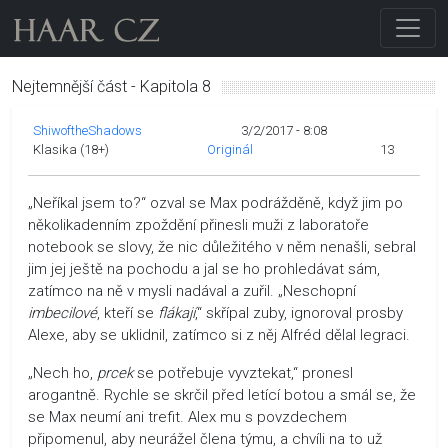
Nejtemnější část - Kapitola 8
ShiwoftheShadows
3/2/2017 - 8:08
Klasika (18+)
Originál
13
„Neříkal jsem to?“ ozval se Max podrážděně, když jim po
několikadenním zpoždění přinesli muži z laboratoře
notebook se slovy, že nic důležitého v něm nenašli, sebral
jim jej ještě na pochodu a jal se ho prohledávat sám,
zatímco na ně v mysli nadával a zuřil. „Neschopní
imbecilové
, kteří se
flákají
,“ skřípal zuby, ignoroval prosby
Alexe, aby se uklidnil, zatímco si z něj Alfréd dělal legraci.
„Nech ho,
prcek
se potřebuje vyvztekat,“ pronesl
arogantně. Rychle se skrčil před letící botou a smál se, že
se Max neumí ani trefit. Alex mu s povzdechem
připomenul, aby neurážel člena týmu, a chvíli na to už