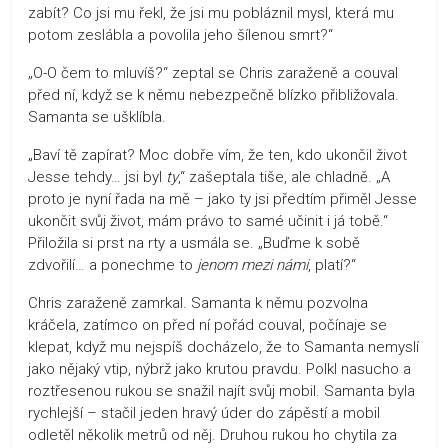
zabít? Co jsi mu řekl, že jsi mu pobláznil mysl, která mu
potom zeslábla a povolila jeho šílenou smrt?“
„O-O čem to mluvíš?“ zeptal se Chris zaraženě a couval
před ní, když se k němu nebezpečně blízko přibližovala.
Samanta se ušklíbla.
„Baví tě zapírat? Moc dobře vím, že ten, kdo ukončil život
Jesse tehdy… jsi byl
ty
,“ zašeptala tiše, ale chladně. „A
proto je nyní řada na mě – jako ty jsi předtím přiměl Jesse
ukončit svůj život, mám právo to samé učinit i já tobě.“
Přiložila si prst na rty a usmála se. „Buďme k sobě
zdvořilí… a ponechme to
jenom mezi námi
, platí?“
Chris zaraženě zamrkal. Samanta k němu pozvolna
kráčela, zatímco on před ní pořád couval, počínaje se
klepat, když mu nejspíš docházelo, že to Samanta nemyslí
jako nějaký vtip, nýbrž jako krutou pravdu. Polkl nasucho a
roztřesenou rukou se snažil najít svůj mobil. Samanta byla
rychlejší – stačil jeden hravý úder do zápěstí a mobil
odletěl několik metrů od něj. Druhou rukou ho chytila za