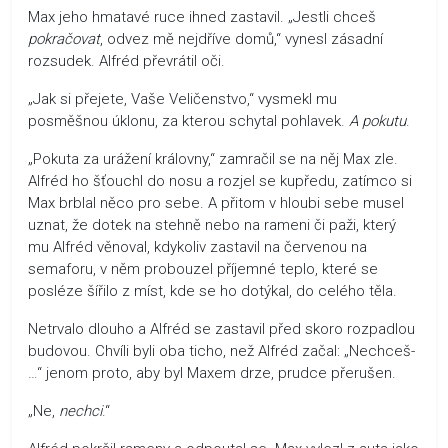
Max jeho hmatavé ruce ihned zastavil. „Jestli chceš
pokračovat
, odvez mě nejdříve domů,“ vynesl zásadní
rozsudek. Alfréd převrátil oči.
„Jak si přejete, Vaše Veličenstvo,“ vysmekl mu
posměšnou úklonu, za kterou schytal pohlavek.
A pokutu
.
„Pokuta za urážení královny,“ zamračil se na něj Max zle.
Alfréd ho šťouchl do nosu a rozjel se kupředu, zatímco si
Max brblal něco pro sebe. A přitom v hloubi sebe musel
uznat, že dotek na stehně nebo na rameni či paži, který
mu Alfréd věnoval, kdykoliv zastavil na červenou na
semaforu, v něm probouzel příjemné teplo, které se
posléze šířilo z míst, kde se ho dotýkal, do celého těla.
Netrvalo dlouho a Alfréd se zastavil před skoro rozpadlou
budovou. Chvíli byli oba ticho, než Alfréd začal: „Nechceš-
…“ jenom proto, aby byl Maxem drze, prudce přerušen.
„Ne,
nechci
.“