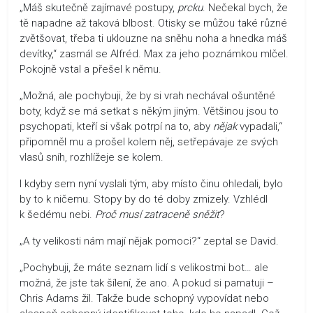
„Máš skutečně zajímavé postupy,
prcku
. Nečekal bych, že
tě napadne až taková blbost. Otisky se můžou také různé
zvětšovat, třeba ti uklouzne na sněhu noha a hnedka máš
devítky,“ zasmál se Alfréd. Max za jeho poznámkou mlčel.
Pokojně vstal a přešel k němu.
„Možná, ale pochybuji, že by si vrah nechával ošuntěné
boty, když se má setkat s někým jiným. Většinou jsou to
psychopati, kteří si však potrpí na to, aby
nějak
vypadali,“
připomněl mu a prošel kolem něj, setřepávaje ze svých
vlasů sníh, rozhlížeje se kolem.
I kdyby sem nyní vyslali tým, aby místo činu ohledali, bylo
by to k ničemu. Stopy by do té doby zmizely. Vzhlédl
k šedému nebi.
Proč musí zatraceně sněžit
?
„A ty velikosti nám mají nějak pomoci?“ zeptal se David.
„Pochybuji, že máte seznam lidí s velikostmi bot… ale
možná, že jste tak šílení, že ano. A pokud si pamatuji –
Chris Adams žil. Takže bude schopný vypovídat nebo