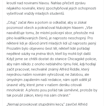
kroutil nad novinami hlavou. Nahlas přečetl zprávu
nějakého novináře, který zpochybňoval jejich schopnosti
vyšetřovat vraždy mladých studentů.
„Cituji,“ začal Alex a potom si odkašlal, aby si získal
pozornost všech a pokračoval hlubokým hlasem: „Vše
nasvědčuje tomu, že místní policejní sbor, přestože má
plno kvalifikovaných členů, je naprosto neschopný. Pro
některé lidi je důvod úmrtí mladých lidí už naprosto jasný.
Prozatím bylo objeveno šest těl, někteří lidé pořádají
nepěkné sázky na jména těch, kteří by mohli být další.
Když jsme se chtěli dostat do stanice Chicagské policie,
aby nám někdo z onoho neblahého týmu řekl,
kdy
hodlají
začít pracovat, nechvalně známý Alfréd Riddle, který
nejednou našim novinám vyhrožoval, ne žalobou, ale
úmyslným zapálením naší redakce, nám opět sdělil již
únavné věty, které jsme v našem deníku citovali
mnohokrát. A přesto jsou pořád tak úsměvné, protože by
tak porušil zákon, který má sám chránit.“
„Nemají provokovat stupidními kecy,“ zavrčel Alfréd