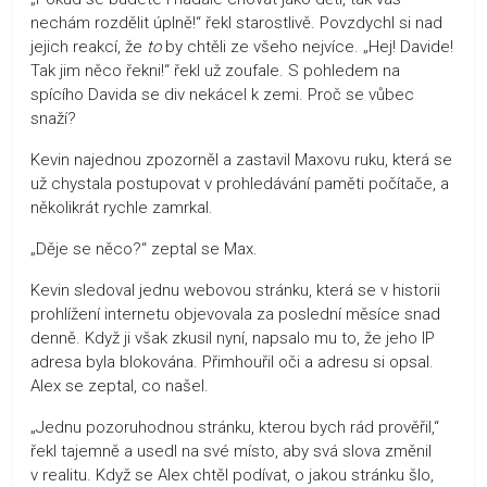
nechám rozdělit úplně!“ řekl starostlivě. Povzdychl si nad
jejich reakcí, že
to
by chtěli ze všeho nejvíce. „Hej! Davide!
Tak jim něco řekni!“ řekl už zoufale. S pohledem na
spícího Davida se div nekácel k zemi. Proč se vůbec
snaží?
Kevin najednou zpozorněl a zastavil Maxovu ruku, která se
už chystala postupovat v prohledávání paměti počítače, a
několikrát rychle zamrkal.
„Děje se něco?“ zeptal se Max.
Kevin sledoval jednu webovou stránku, která se v historii
prohlížení internetu objevovala za poslední měsíce snad
denně. Když ji však zkusil nyní, napsalo mu to, že jeho IP
adresa byla blokována. Přimhouřil oči a adresu si opsal.
Alex se zeptal, co našel.
„Jednu pozoruhodnou stránku, kterou bych rád prověřil,“
řekl tajemně a usedl na své místo, aby svá slova změnil
v realitu. Když se Alex chtěl podívat, o jakou stránku šlo,