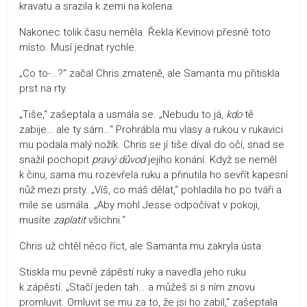
kravatu a srazila k zemi na kolena.
Nakonec tolik času neměla. Řekla Kevinovi přesně toto
místo. Musí jednat rychle.
„Co to-…?“ začal Chris zmateně, ale Samanta mu přitiskla
prst na rty.
„Tiše,“ zašeptala a usmála se. „Nebudu to já,
kdo
tě
zabije… ale ty sám…“ Prohrábla mu vlasy a rukou v rukavici
mu podala malý nožík. Chris se jí tiše díval do očí, snad se
snažil pochopit
pravý důvod
jejího konání. Když se neměl
k činu, sama mu rozevřela ruku a přinutila ho sevřít kapesní
nůž mezi prsty. „Víš, co máš dělat,“ pohladila ho po tváři a
mile se usmála. „Aby mohl Jesse odpočívat v pokoji,
musíte
zaplatit
všichni.“
Chris už chtěl něco říct, ale Samanta mu zakryla ústa.
Stiskla mu pevně zápěstí ruky a navedla jeho ruku
k zápěstí. „Stačí jeden tah… a můžeš si s ním znovu
promluvit. Omluvit se mu za to, že jsi ho zabil,“ zašeptala