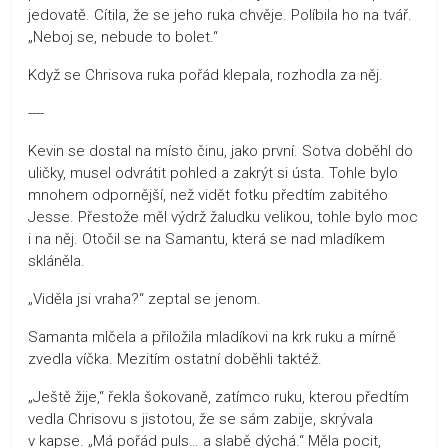
jedovatě. Cítila, že se jeho ruka chvěje. Políbila ho na tvář.
„Neboj se, nebude to bolet.“
Když se Chrisova ruka pořád klepala, rozhodla za něj.
----
Kevin se dostal na místo činu, jako první. Sotva doběhl do
uličky, musel odvrátit pohled a zakrýt si ústa. Tohle bylo
mnohem odpornější, než vidět fotku předtím zabitého
Jesse. Přestože měl výdrž žaludku velikou, tohle bylo moc
i na něj. Otočil se na Samantu, která se nad mladíkem
skláněla.
„Viděla jsi vraha?“ zeptal se jenom.
Samanta mlčela a přiložila mladíkovi na krk ruku a mírně
zvedla víčka. Mezitím ostatní doběhli taktéž.
„Ještě žije,“ řekla šokovaně, zatímco ruku, kterou předtím
vedla Chrisovu s jistotou, že se sám zabije, skrývala
v kapse. „Má pořád puls… a slabě dýchá.“ Měla pocit,