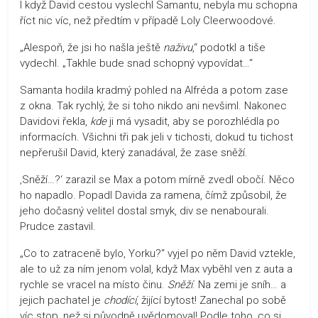
I když David cestou vyslechl Samantu, nebyla mu schopna
říct nic víc, než předtím v případě Loly Cleerwoodové.
„Alespoň, že jsi ho našla ještě
naživu
,“ podotkl a tiše
vydechl. „Takhle bude snad schopný vypovídat…“
Samanta hodila kradmý pohled na Alfréda a potom zase
z okna. Tak rychlý, že si toho nikdo ani nevšiml. Nakonec
Davidovi řekla,
kde
ji má vysadit, aby se porozhlédla po
informacích. Všichni tři pak jeli v tichosti, dokud tu tichost
nepřerušil David, který zanadával, že zase sněží.
‚Sněží…?‘ zarazil se Max a potom mírně zvedl obočí. Něco
ho napadlo. Popadl Davida za ramena, čímž způsobil, že
jeho dočasný velitel dostal smyk, div se nenabourali.
Prudce zastavil.
„Co to zatraceně bylo, Yorku?“ vyjel po něm David vztekle,
ale to už za ním jenom volal, když Max vyběhl ven z auta a
rychle se vracel na místo činu.
Sněží
. Na zemi je sníh… a
jejich pachatel je
chodící
, žijící bytost! Zanechal po sobě
víc stop, než si původně uvědomoval! Podle toho, co si