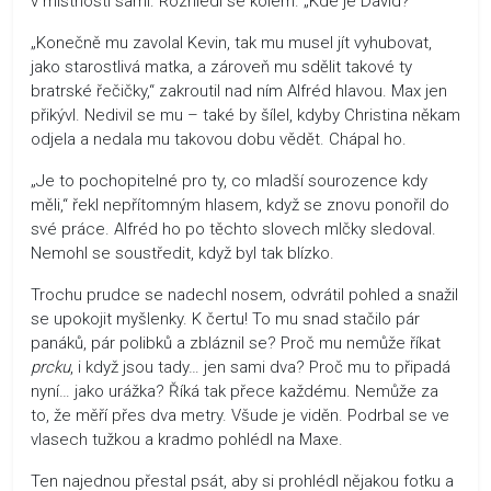
v místnosti sami. Rozhlédl se kolem. „Kde je David?“
„Konečně mu zavolal Kevin, tak mu musel jít vyhubovat,
jako starostlivá matka, a zároveň mu sdělit takové ty
bratrské řečičky,“ zakroutil nad ním Alfréd hlavou. Max jen
přikývl. Nedivil se mu – také by šílel, kdyby Christina někam
odjela a nedala mu takovou dobu vědět. Chápal ho.
„Je to pochopitelné pro ty, co mladší sourozence kdy
měli,“ řekl nepřítomným hlasem, když se znovu ponořil do
své práce. Alfréd ho po těchto slovech mlčky sledoval.
Nemohl se soustředit, když byl tak blízko.
Trochu prudce se nadechl nosem, odvrátil pohled a snažil
se upokojit myšlenky. K čertu! To mu snad stačilo pár
panáků, pár polibků a zbláznil se? Proč mu nemůže říkat
prcku
, i když jsou tady… jen sami dva? Proč mu to připadá
nyní… jako urážka? Říká tak přece každému. Nemůže za
to, že měří přes dva metry. Všude je viděn. Podrbal se ve
vlasech tužkou a kradmo pohlédl na Maxe.
Ten najednou přestal psát, aby si prohlédl nějakou fotku a