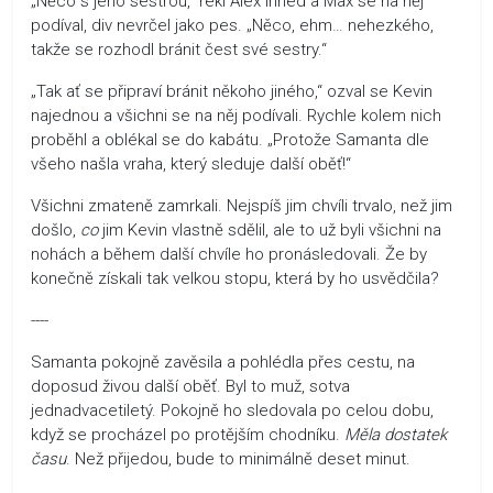
„Něco s jeho sestrou,“ řekl Alex ihned a Max se na něj
podíval, div nevrčel jako pes. „Něco, ehm… nehezkého,
takže se rozhodl bránit čest své sestry.“
„Tak ať se připraví bránit někoho jiného,“ ozval se Kevin
najednou a všichni se na něj podívali. Rychle kolem nich
proběhl a oblékal se do kabátu. „Protože Samanta dle
všeho našla vraha, který sleduje další oběť!“
Všichni zmateně zamrkali. Nejspíš jim chvíli trvalo, než jim
došlo,
co
jim Kevin vlastně sdělil, ale to už byli všichni na
nohách a během další chvíle ho pronásledovali. Že by
konečně získali tak velkou stopu, která by ho usvědčila?
----
Samanta pokojně zavěsila a pohlédla přes cestu, na
doposud živou další oběť. Byl to muž, sotva
jednadvacetiletý. Pokojně ho sledovala po celou dobu,
když se procházel po protějším chodníku.
Měla dostatek
času
. Než přijedou, bude to minimálně deset minut.