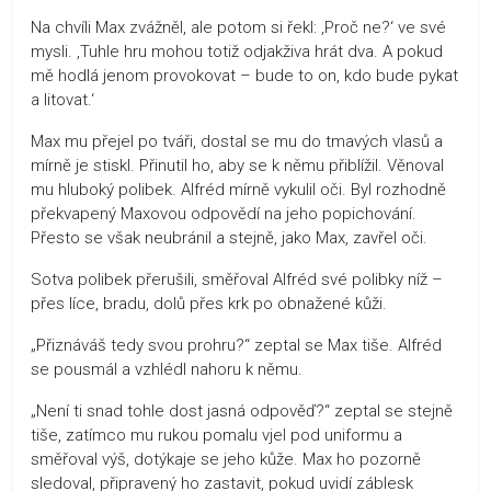
Na chvíli Max zvážněl, ale potom si řekl: ‚Proč ne?‘ ve své
mysli. ‚Tuhle hru mohou totiž odjakživa hrát dva. A pokud
mě hodlá jenom provokovat – bude to on, kdo bude pykat
a litovat.‘
Max mu přejel po tváři, dostal se mu do tmavých vlasů a
mírně je stiskl. Přinutil ho, aby se k němu přiblížil. Věnoval
mu hluboký polibek. Alfréd mírně vykulil oči. Byl rozhodně
překvapený Maxovou odpovědí na jeho popichování.
Přesto se však neubránil a stejně, jako Max, zavřel oči.
Sotva polibek přerušili, směřoval Alfréd své polibky níž –
přes líce, bradu, dolů přes krk po obnažené kůži.
„Přiznáváš tedy svou prohru?“ zeptal se Max tiše. Alfréd
se pousmál a vzhlédl nahoru k němu.
„Není ti snad tohle dost jasná odpověď?“ zeptal se stejně
tiše, zatímco mu rukou pomalu vjel pod uniformu a
směřoval výš, dotýkaje se jeho kůže. Max ho pozorně
sledoval, připravený ho zastavit, pokud uvidí záblesk