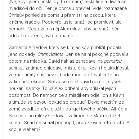
„Ne, když jsem přišla, byl tu už sám,“ řekla tiše a dívala se
mladíkovi do očí. Ten je pomalu otevřel. Viděl rozmazaně.
Chrisův pohled se pomalu přemístil na osobu, která
k němu kráčela. Pootevřel ústa, snažil se promluvit, ale
nemohl. Přestože na něj Alex mluvil, aby se snažil oči
udržet otevřené, bylo to marné.
Samanta Alfrédovi, který se k mladíkovi přiblížil, podala
jeho doklady.
Chris Adams
. Jen se na ni pokojně podíval a
potom na mladíka. David nahlas zanadával na
pomalou
sanitku, zatímco ohledával místo činu. Kevin ho uklidňoval,
že mají určitý čas, než si bude moci stěžovat, a že ho
zatím nepřekročili. Sotva se chtěl David rozčílit, slyšeli
houkání sanitky. To už Alex odběhl, aby přilákal jejich
pozornost. Do nemocnice s mladíkem odjeli on a Kevin
s tím, že se ozvou, pokud se probudí. David mezitím ze
země zvedl zbraň a uložil ji do igelitového sáčku. Alfréd a
Samanta ho mlčky sledovali, zatímco se Max rozhlížel
kolem. Snad se snažil pochopit, proč zrovna toto místo. A
kdo je vrahem?