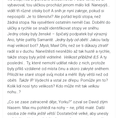
vybavoval, tou uličkou prochází jenom málo lidí. Nanejvýš…
viděl tři různé otisky bot! A sníh je nyní zakryje, pokud si
nepospíší. Je to šílenství? Ale pořád lepší stopa, než
žádná stopa. Na vysvětlení ostatním neměl čas. Doběhl do
uličky a rychle se snažil identifikovat stopy ve sněhu.
Jedny otisky byly ženské – špičatý podpatek byl výrazný.
Ano, tyhle patřily Samantě.
Jedny byly od oběti
. Jakou tady
mají velikost bot? ‚Mysli, Maxi! Dřív, než se ti důkazy ztratí!‘
radil si v duchu. Naneštěstí nesněžilo až tak hustě a rychle,
takže stopy byly ještě viditelné.
Velikost přibližně 8,5
. A ty
poslední… Ty, které nemohl udělat nikdo z nich, protože
byly příliš vzdálené od místa činu a skoro zakryté sněhem.
Přiložil ke staré stopě svůj mobil a měřil. Byly větší než od
oběti.
Takže 9
? Vydechl a vstal ze dřepu. Pomůže jim to?
Kolik lidí nosí tyto velikosti? Kdo může mít tak
velkou
nohu…?
„Co se zase zatraceně děje, Yorku?“ ozval se David zlým
hlasem. Max mu pohlédl na nohy – ne, příliš malé. Další
osoba zde měla
ještě
větší
. Dostatečně velké, aby unesly