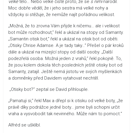
velké
tělo… Nebo velké čistě proto, že se
s nimi
narodil.
Moc dobře věděl, že i jeho sestra má velké nohy a
vždycky si stěžuje, že nemůže najít pořádnou velikost.
„Možná, že to zrovna Vám přijde k ničemu… ale i velikost
bot může rozhodnout,“ řekl a ukázal na stopy od Samanty.
„Samantin otisk bot,“ řekl a ukázal na otisk bot od oběti.
„Otisky Chrise Adamse. A je tady taky…“ Přešel o pár kroků
dále a ukázal na mizející stopy od další osoby. „Další
podezřelá osoba. Možná jeden z vrahů,“ řekl pokojně. To,
že jsou kolem dokola těch posledních ještě otisky bot od
Samanty, zatajil. Ještě nemá jistotu ve svých myšlenkách
a domněnky před Davidem vytahovat nechtěl.
„Otisky bot?“ zeptal se David přihlouple.
„Pamatuji si,“ řekl Max a dřepl si k otisku od velké boty, „že
právě díky podrážce jedné boty… jsme byli schopni určit
vraha a vysvobodit tak nevinného. Může nám to pomoct.“
Alfréd se ušklíbl.