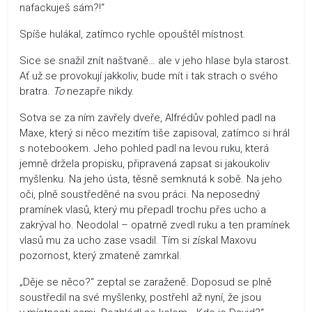
nafackuješ sám?!“
Spíše hulákal, zatímco rychle opouštěl místnost.
Sice se snažil znít naštvaně… ale v jeho hlase byla starost.
Ať už se provokují jakkoliv, bude mít i tak strach o svého
bratra.
To
nezapře nikdy.
Sotva se za ním zavřely dveře, Alfrédův pohled padl na
Maxe, který si něco mezitím tiše zapisoval, zatímco si hrál
s notebookem. Jeho pohled padl na levou ruku, která
jemně držela propisku, připravená zapsat si jakoukoliv
myšlenku. Na jeho ústa, těsně semknutá k sobě. Na jeho
oči, plně soustředěné na svou práci. Na neposedný
pramínek vlasů, který mu přepadl trochu přes ucho a
zakrýval ho. Neodolal – opatrně zvedl ruku a ten pramínek
vlasů mu za ucho zase vsadil. Tím si získal Maxovu
pozornost, který zmateně zamrkal.
„Děje se něco?“ zeptal se zaraženě. Doposud se plně
soustředil na své myšlenky, postřehl až nyní, že jsou