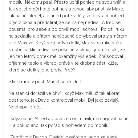
mobilu. Někomu psal. Přesto ucítil pohled na svou tvář, a
tak se jeho oči hbitě pohnuly stranou, aby přistihly Maxe,
jak na něj hleděl, ale hned poté viděly, že odvrací pohled
pryč z okna a předstíral, že se na něj nedíval. Alfréd se
pousmál pro sebe a po chvíli mobil schoval. Položil ruku
na sedadlo a přitom nenápadně pohyboval prsty směrem
k té Maxově. Když se jí sotva dotkl, Max svou ruku stáhl
k sobě na klín a díval se pokojně z okna, ignorujíc fakt, že
jen ten letmý dotek měl okamžitý výsledek. Způsoboval
příjemné teplo a vibraci právě v té drobné části kůže,
které se dotkly jeho prsty. Proč?
Stiskl ruce v pěst. Musel se uklidnit.
Na stanici dorazili ve chvíli, když Max měl už tak akorát
dost toho, jak David kontroloval mobil. Byl jako závislý.
Nechápal proč…
I když na něj Alfréd a posléze i on mluvili, nereagoval na ně
– a pokud ano, tak pořád s pohledem do mobilu.
„Země volá Davida. Davide, ozvěte se, nebo za Vámi