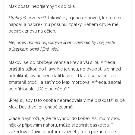
Max dostal nepříjemný tik do oka.
Utahuješ si ze mě
? Taková byla jeho odpověď, kterou mu
napsal, a papírek mu posunul zpátky. Během chvíle měl
papírek znovu na očích.
Ne, umíš docela uspokojivě líbat
.
Zajímalo by mě, jestli
s jazykem umíš i jiné věci
.
Maxovi se do obličeje vehnala krev a vší silou Alfréda
praštil složkou do hlavy. Ne jednou, ne dvakrát, ale hned
několikrát, div ho neumlátil k smrti. David se na něj jen
zmateně otočil, a zatímco Max mordoval Alfréda, zeptal
se přihlouple: „Děje se něco?“
„Přeji si, aby tato osoba nepracovala v mé blízkosti!“ supěl
Max. David se jen chabě zasmál.
„Zase ti vyhrožuje, že tě vyhodí do koše? Asi mu rovnou
nějaký připevním nahoru, může si zahrát basketball,“
zažertoval David a potom zvážněl: „Teda pokud najde