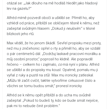
otázal se: „Jak dlouho na mě hodláš hledět jako hladový
lev na gazelu?“
Alfréd mírně pozvedl obočí a ušklíbl se. Přiměl ho, aby
vzhlédl od práce, přiblížil se obličejem těsně k němu, než
zašeptal svůdným hlasem: „Dokud ji
neulovím
.“ v těsné
blízkosti jeho rtů.
Max věděl, že ho jenom škádlí. Sevřel propisku mezi prsty,
než mu ji zničehonic opřel o rty a přiměl ho, aby se vzdálil
o pár centimetrů dál. „Dodržuj laskavě pracovní morálku a
můj osobní prostor,“ poprosil ho klidně. Ale popravdě
řečeno – celkem ho i zajímalo,
co
má nyní v plánu. Alfréd
se ušklíbl a do propisky mu kousl. Opatrně, pomalu mu ji
vyňal z ruky a pustil na stůl. Max mu ironicky zatleskal.
„Můžu tě začít cvičit, takhle vytvoříme cirkusové číslo a
všichni se tomu budou smát,“ pronesl ironicky.
Alfréd se k němu opět přiblížil a do ucha mu svůdně
zašeptal: „Pokud to budeš ty, kdo se bude smát nejvíce,
pak mi to nebude činit problém.“