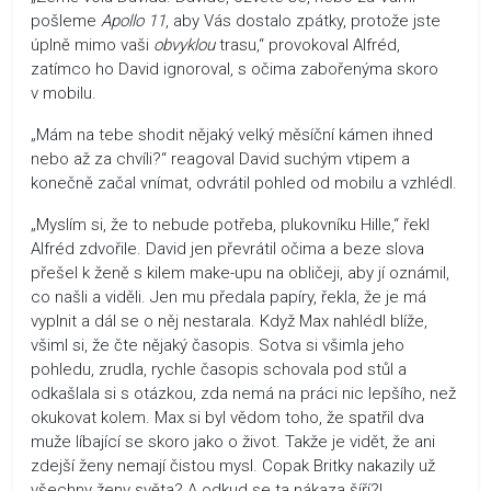
pošleme
Apollo 11
, aby Vás dostalo zpátky, protože jste
úplně mimo vaši
obvyklou
trasu,“ provokoval Alfréd,
zatímco ho David ignoroval, s očima zabořenýma skoro
v mobilu.
„Mám na tebe shodit nějaký velký měsíční kámen ihned
nebo až za chvíli?“ reagoval David suchým vtipem a
konečně začal vnímat, odvrátil pohled od mobilu a vzhlédl.
„Myslím si, že to nebude potřeba, plukovníku Hille,“ řekl
Alfréd zdvořile. David jen převrátil očima a beze slova
přešel k ženě s kilem make-upu na obličeji, aby jí oznámil,
co našli a viděli. Jen mu předala papíry, řekla, že je má
vyplnit a dál se o něj nestarala. Když Max nahlédl blíže,
všiml si, že čte nějaký časopis. Sotva si všimla jeho
pohledu, zrudla, rychle časopis schovala pod stůl a
odkašlala si s otázkou, zda nemá na práci nic lepšího, než
okukovat kolem. Max si byl vědom toho, že spatřil dva
muže líbající se skoro jako o život. Takže je vidět, že ani
zdejší ženy nemají čistou mysl. Copak Britky nakazily už
všechny ženy světa? A odkud se ta nákaza šíří?!