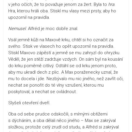
v jeho očích, že to považuje jenom za žert. Byla to
hra
.
Hra, kterou hráli oba. Stiskl mu vlasy mezi prsty, aby ho
upozornil na pravidla.
Nemusel
. Alfréd je moc dobře znal.
Vsál jemně kůži na Maxově krku, chtěl si ho označit za
svého. Stisk ve vlasech ho opět upozornil na pravidla.
Stiskl Maxovo zápěstí a jemně se mu zahryzl do ohryzku.
Věděl, že jen stěží zadržuje vzdych. On sám byl na kousání
do krku poměrně citlivý. Odtáhl se od krku jenom proto,
aby mu ukradl dech z plic. A Max poraženecky uznal, že
mu to docela i jde. Nezbývalo mu nic jiného, než zavřít oči,
nechat se ponořit do té vlny vzrušení, kterou mu
poskytoval, a nechat se ovládnout.
Slyšeli otevření dveří.
Oba od sebe prudce odskočili, s mírnými obtížemi
s dýcháním, a oba dělali něco jiného – Max se zakrýval
složkou, protože celý zrudl od studu, a Alfréd si zakrýval