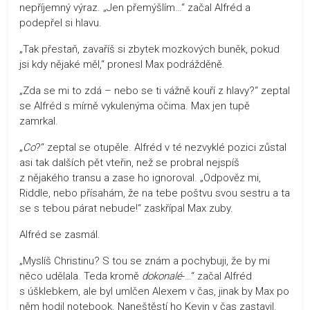
nepříjemný výraz. „Jen přemýšlím…“ začal Alfréd a
podepřel si hlavu.
„Tak přestaň, zavaříš si zbytek mozkových buněk, pokud
jsi kdy nějaké měl,“ pronesl Max podrážděně.
„Zda se mi to zdá – nebo se ti vážně kouří z hlavy?“ zeptal
se Alfréd s mírně vykulenýma očima. Max jen tupě
zamrkal.
„
Co
?“ zeptal se otupěle. Alfréd v té nezvyklé pozici zůstal
asi tak dalších pět vteřin, než se probral nejspíš
z nějakého transu a zase ho ignoroval. „Odpověz mi,
Riddle, nebo přísahám, že na tebe poštvu svou sestru a ta
se s tebou párat nebude!“ zaskřípal Max zuby.
Alfréd se zasmál.
„Myslíš Christinu? S tou se znám a pochybuji, že by mi
něco udělala. Teda kromě
dokonalé
-…“ začal Alfréd
s úšklebkem, ale byl umlčen Alexem v čas, jinak by Max po
něm hodil notebook. Naneštěstí ho Kevin v čas zastavil.