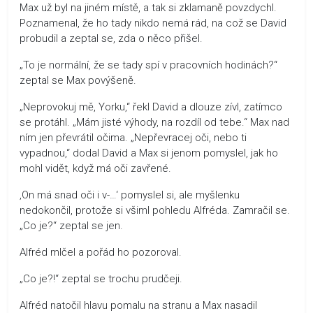
Max už byl na jiném místě, a tak si zklamaně povzdychl.
Poznamenal, že ho tady nikdo nemá rád, na což se David
probudil a zeptal se, zda o něco přišel.
„To je normální, že se tady spí v pracovních hodinách?“
zeptal se Max povýšeně.
„Neprovokuj mě, Yorku,“ řekl David a dlouze zívl, zatímco
se protáhl. „Mám jisté výhody, na rozdíl od tebe.“ Max nad
ním jen převrátil očima. „Nepřevracej oči, nebo ti
vypadnou,“ dodal David a Max si jenom pomyslel, jak ho
mohl vidět, když má oči zavřené.
‚On má snad oči i v-…‘ pomyslel si, ale myšlenku
nedokončil, protože si všiml pohledu Alfréda. Zamračil se.
„Co je?“ zeptal se jen.
Alfréd mlčel a pořád ho pozoroval.
„Co je?!“ zeptal se trochu prudčeji.
Alfréd natočil hlavu pomalu na stranu a Max nasadil