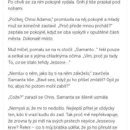
Po chvíli se za ním pokojně vydala. Sníh jí tiše praskal pod
nohami.
„Počkej, Chrisi Adamsi,“ promluvila na něj pokojně a mladý
muž se konečně zastavil. „Proč přede mnou prcháš?“
zeptala se pokojně, když se oba vyskytli v opuštěné části
města.
Dokonalé místo
.
Muž mlčel, pomalu se na ni otočil. „Samanto…“ řekl pouze
a setkal se s jejíma chladnýma očima. „Vím, proč jsi tady.
To,
co
se stalo tehdy Jessovi-…“
„Nemluv o něm, jako by ti na něm záleželo,“ zavrčela
Samanta tiše. „Bavil ses, když jsi ho přišel zmlátit? Opil jsi
ho, abys ho potom mohl zabít?“
„Cože?“ zarazil se Chris. Samanta se šíleně usmála.
„Nemysli si, že mi to nedošlo. Nejlepší přítel je vždycky
ten, kdo ti vrazí kudlu do zad. Tak proč mě nepřekvapuje,
že zrovna ty jsi měl na svých prstech nejvíce Jesseovy
krve? Řekni – co ti můj bráška udělal, že jsi ho přinutil se