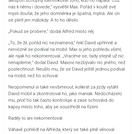
alespoň schopný identifikovat toho, kdo ho napadl. Což
nás k němu i dovede,“ vysvětlil Max. Pořád v koutě své
mysli doufal, že jeho domněnka je špatná, mylná. Ale on
se pletl jen málokdy. A to ho děsilo.
„Pokud se probere,“ dodal Alfréd místo něj.
„To, že žil, pořád nic neznamená,“ řekl David upřímně a
nervózně se podíval na mobil. Max si jeho pohledu všiml,
ale nijak ho nekomentoval. „Vracíme se, tady stejně už nic
nenajdeme,“ dodal David. Maxovi nezbývalo nic jiného, než
poslechnout. Neušlo mu, že se David ještě jednou podíval
na mobil, než ho schoval.
Neopomenul si také nevšimnout, kolikrát za jízdy vytáhl
David mobil a zkontroloval ho, jako maniak. Nedocházelo
mu,
proč
ho tak často kontroluje a zase schovává do
kapsy místo toho, aby se soustředil na řízení.
Raději to ani nekomentoval.
Váhavě pohlédl na Alfréda, který se také plně věnoval