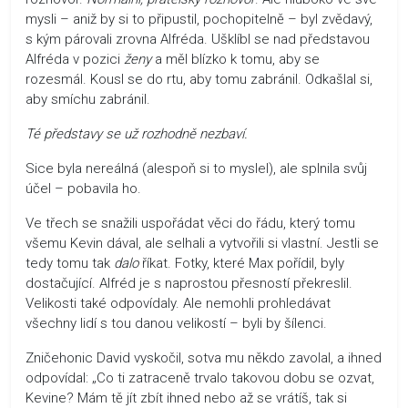
mysli – aniž by si to připustil, pochopitelně – byl zvědavý,
s kým párovali zrovna Alfréda. Ušklíbl se nad představou
Alfréda v pozici
ženy
a měl blízko k tomu, aby se
rozesmál. Kousl se do rtu, aby tomu zabránil. Odkašlal si,
aby smíchu zabránil.
Té představy se už rozhodně nezbaví.
Sice byla nereálná (alespoň si to myslel), ale splnila svůj
účel – pobavila ho.
Ve třech se snažili uspořádat věci do řádu, který tomu
všemu Kevin dával, ale selhali a vytvořili si vlastní. Jestli se
tedy tomu tak
dalo
říkat. Fotky, které Max pořídil, byly
dostačující. Alfréd je s naprostou přesností překreslil.
Velikosti také odpovídaly. Ale nemohli prohledávat
všechny lidí s tou danou velikostí – byli by šílenci.
Zničehonic David vyskočil, sotva mu někdo zavolal, a ihned
odpovídal: „Co ti zatraceně trvalo takovou dobu se ozvat,
Kevine? Mám tě jít zbít ihned nebo až se vrátíš, tak si