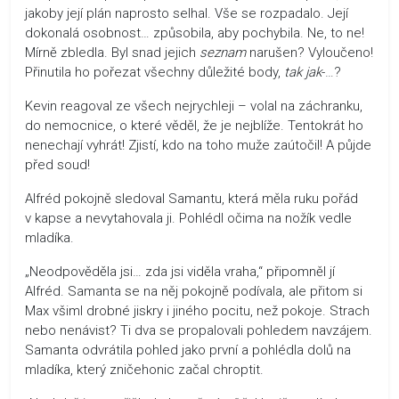
jakoby její plán naprosto selhal. Vše se rozpadalo. Její
dokonalá osobnost… způsobila, aby pochybila. Ne, to ne!
Mírně zbledla. Byl snad jejich
seznam
narušen? Vyloučeno!
Přinutila ho pořezat všechny důležité body,
tak jak
-…?
Kevin reagoval ze všech nejrychleji – volal na záchranku,
do nemocnice, o které věděl, že je nejblíže. Tentokrát ho
nenechají vyhrát! Zjistí, kdo na toho muže zaútočil! A půjde
před soud!
Alfréd pokojně sledoval Samantu, která měla ruku pořád
v kapse a nevytahovala ji. Pohlédl očima na nožík vedle
mladíka.
„Neodpověděla jsi… zda jsi viděla vraha,“ připomněl jí
Alfréd. Samanta se na něj pokojně podívala, ale přitom si
Max všiml drobné jiskry i jiného pocitu, než pokoje. Strach
nebo nenávist? Ti dva se propalovali pohledem navzájem.
Samanta odvrátila pohled jako první a pohlédla dolů na
mladíka, který zničehonic začal chroptit.