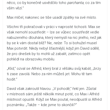
něco, co by konečně usvědčilo toho
parchanta
, co za tím
vším vězí.“
Max mlčel, nakonec se tiše usadil zpátky na své místo.
Všichni tři pokračovali v práci v naprosté tichosti. Max se
však nemohl soustředit – lze se vůbec soustředit vedle
nabuzeného dlouhána, který nemyslí na nic jiného, než jak
by se k vám dostal blíž? Ne,
nelze
. To si bohužel musel
Max potvrdit. Nikdy nebyl šťastnější, když jim David sdělil,
že pro dnešek by to mohli už zabalit, zatímco opět
pohlédl na obrazovku mobilu.
„Klid,“ ozval se Alfréd, který bral z věšáku svůj kabát, „brzy
ti zase zavolá. Nebo za ním můžeš jet. Mohu tě tam
hodit.“
David však zakroutil hlavou. „V pohodě,“ řekl jen. Zůstal
v místnosti sám ještě několik minut poté, co Max i Alfréd
místnost opustili. Když se Max poutal, neodpustil si Alfréd
poznámku: „Takže – kde jsme to skončili?“