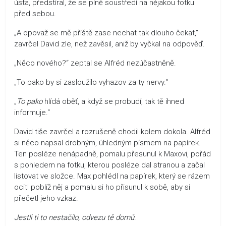
ústa, předstíral, že se plně soustředí na nějakou fotku
před sebou.
„A opovaž se mě příště zase nechat tak dlouho čekat,“
zavrčel David zle, než zavěsil, aniž by vyčkal na odpověď.
„Něco nového?“ zeptal se Alfréd nezúčastněně.
„To pako by si zasloužilo vyhazov za ty nervy.“
„
To pako
hlídá oběť, a když se probudí, tak tě ihned
informuje.“
David tiše zavrčel a rozrušeně chodil kolem dokola. Alfréd
si něco napsal drobným, úhledným písmem na papírek.
Ten posléze nenápadně, pomalu přesunul k Maxovi, pořád
s pohledem na fotku, kterou posléze dal stranou a začal
listovat ve složce. Max pohlédl na papírek, který se rázem
ocitl poblíž něj a pomalu si ho přisunul k sobě, aby si
přečetl jeho vzkaz.
Jestli ti to nestačilo, odvezu tě domů
.