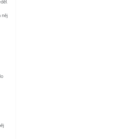
ěděl.
 něj
o
lo
ěj