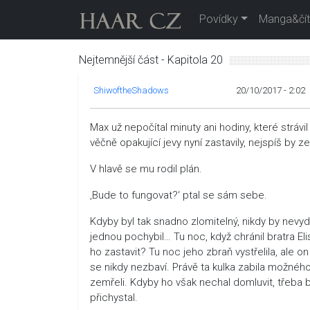
Povídky
Manga&čít
Nejtemnější část - Kapitola 20
ShiwoftheShadows
20/10/2017 - 2:02
Max už nepočítal minuty ani hodiny, které stráv
věčně opakující jevy nyní zastavily, nejspíš by 
V hlavě se mu rodil plán.
‚Bude to fungovat?‘ ptal se sám sebe.
Kdyby byl tak snadno zlomitelný, nikdy by nevy
jednou pochybil… Tu noc, když chránil bratra Eli
ho zastavit? Tu noc jeho zbraň vystřelila, ale o
se nikdy nezbaví. Právě ta kulka zabila možnéh
zemřeli. Kdyby ho však nechal domluvit, třeba b
přichystal.