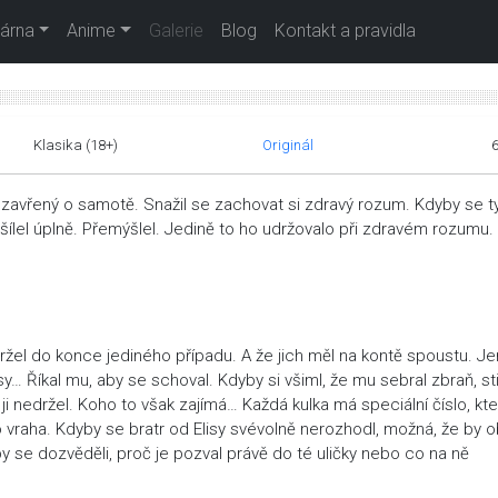
árna
Anime
Galerie
Blog
Kontakt a pravidla
Klasika (18+)
Originál
il zavřený o samotě. Snažil se zachovat si zdravý rozum. Kdyby se t
zešílel úplně. Přemýšlel. Jedině to ho udržovalo při zdravém rozumu.
držel do konce jediného případu. A že jich měl na kontě spoustu. Je
sy… Říkal mu, aby se schoval. Kdyby si všiml, že mu sebral zbraň, sti
n ji nedržel. Koho to však zajímá… Každá kulka má speciální číslo, kt
o vraha. Kdyby se bratr od Elisy svévolně nerozhodl, možná, že by 
y se dozvěděli, proč je pozval právě do té uličky nebo co na ně