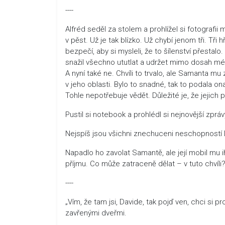
----
Alfréd seděl za stolem a prohlížel si fotografii
v pěst. Už je tak blízko. Už chybí jenom tři. Tři h
bezpečí, aby si mysleli, že to šílenství přesta
snažil všechno ututlat a udržet mimo dosah médií
A nyní také ne. Chvíli to trvalo, ale Samanta mu
v jeho oblasti. Bylo to snadné, tak to podala o
Tohle nepotřebuje vědět. Důležité je, že jejic
Pustil si notebook a prohlédl si nejnovější zpráv
Nejspíš jsou všichni znechuceni neschopností D
Napadlo ho zavolat Samantě, ale její mobil mu ih
příjmu. Co může zatraceně dělat – v tuto chvíli
----
„Vím, že tam jsi, Davide, tak pojď ven, chci si
zavřenými dveřmi.