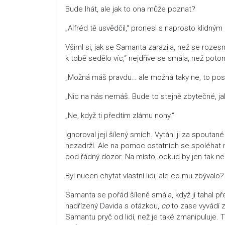
Bude lhát, ale jak to ona může poznat?
„Alfréd tě usvědčil,“ pronesl s naprosto klidným
Všiml si, jak se Samanta zarazila, než se rozes
k tobě sedělo víc,“ nejdříve se smála, než poto
„Možná máš pravdu… ale možná taky ne, to posoudí 
„Nic na nás nemáš. Bude to stejně zbytečné, jak
„Ne, když ti předtím zlámu nohy.“
Ignoroval její šílený smích. Vytáhl ji za spouta
nezadrží. Ale na pomoc ostatních se spoléhat n
pod řádný dozor. Na místo, odkud by jen tak n
Byl nucen chytat vlastní lidi, ale co mu zbývalo?
Samanta se pořád šíleně smála, když jí tahal p
nadřízený Davida s otázkou,
co
to zase vyvádí 
Samantu pryč od lidí, než je také zmanipuluje.