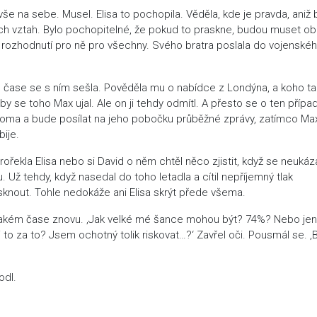
e na sebe. Musel. Elisa to pochopila. Věděla, kde je pravda, aniž b
ejich vztah. Bylo pochopitelné, že pokud to praskne, budou muset o
í?) rozhodnutí pro ně pro všechny. Svého bratra poslala do vojenské
m čase se s ním sešla. Pověděla mu o nabídce z Londýna, a koho t
y se toho Max ujal. Ale on ji tehdy odmítl. A přesto se o ten případ
doma a bude posílat na jeho pobočku průběžné zprávy, zatímco Ma
ije.
ořekla Elisa nebo si David o něm chtěl něco zjistit, když se neukáza
Už tehdy, když nasedal do toho letadla a cítil nepříjemný tlak
asknout. Tohle nedokáže ani Elisa skrýt přede všema.
jakém čase znovu. ‚Jak velké mé šance mohou být? 74%? Nebo jen
mi to za to? Jsem ochotný tolik riskovat…?‘ Zavřel oči. Pousmál se. ‚B
odl.