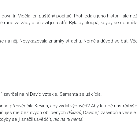
dovnitř. Viděla jen puštěný počítač. Prohledala jeho historii, ale ne
ě ruce za zády a přirazil ji na stůl. Byla by hloupá, kdyby se neuměl
 se na něj. Nevykazovala známky strachu. Neměla důvod se bát. Věd
?“ zavrčel na ni David vztekle. Samanta se ušklíbla.
snad přesvědčila Kevina, aby vydal výpověď? Aby k tobě nastrčil vš
viňuješ mě bez svých oblíbených
důkazů
, Davide,“ zašvitořila vesele
dyby se ji snažil usvědčit,
nic na ni nemá
.