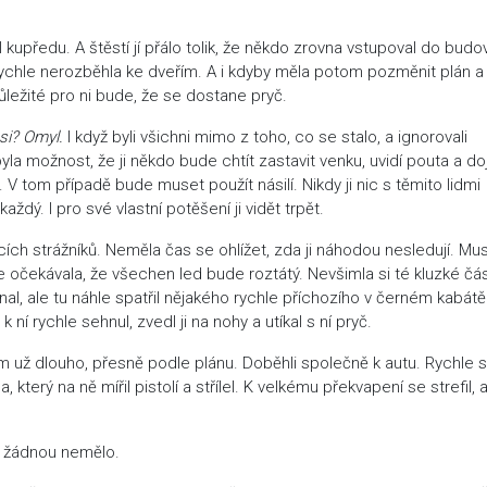
l kupředu. A štěstí jí přálo tolik, že někdo zrovna vstupoval do budo
rychle nerozběhla ke dveřím. A i kdyby měla potom pozměnit plán a
ležité pro ni bude, že se dostane pryč.
si? Omyl.
I když byli všichni mimo z toho, co se stalo, a ignorovali
 byla možnost, že ji někdo bude chtít zastavit venku, uvidí pouta a d
V tom případě bude muset použít násilí. Nikdy ji nic s těmito lidmi
ždý. I pro své vlastní potěšení ji vidět trpět.
ích strážníků. Neměla čas se ohlížet, zda ji náhodou nesledují. Mu
 očekávala, že všechen led bude roztátý. Nevšimla si té kluzké čás
al, ale tu náhle spatřil nějakého rychle příchozího v černém kabátě
í rychle sehnul, zvedl ji na nohy a utíkal s ní pryč.
am už dlouho, přesně podle plánu. Doběhli společně k autu. Rychle 
 který na ně mířil pistolí a střílel. K velkému překvapení se strefil, 
 žádnou nemělo.