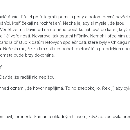
 malé Annie. Přejel po fotografii pomalu prsty a potom pevně sevřel 
říšníci, kteří čekají na rozhřešení. Nechá je, aby si mysleli, že jsou
lo. Věděl, že mu David od samotného počátku nahrává do karet, když 
, či veřejnosti. Nevaroval tak ostatní hříšníky. Nemohli před ním ut
 zařídila přístup k datům letových společností, které byly v Chicagu
na. Neřekla mu, že za tím stál nespočet telefonátů a probdělých nocí
h pomsta bude brzy dokonána.
y.
avida, že raději nic nepíšou.
ned oznámil, že hovor nepřijímá. To ho znepokojilo. Řekl jí, aby byl
?
 promluvit,“ pronesla Samanta chladným hlasem, když se zastavila pře