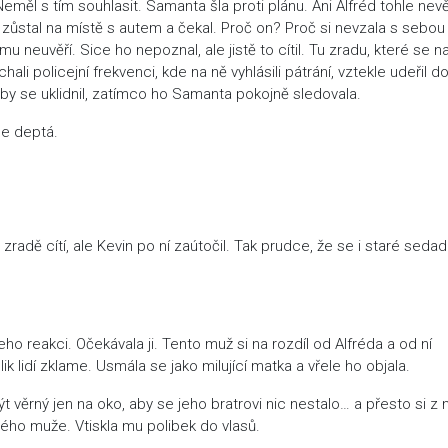
 Neměl s tím souhlasit. Samanta šla proti plánu. Ani Alfréd tohle nev
 zůstal na místě s autem a čekal. Proč on? Proč si nevzala s sebou
u neuvěří. Sice ho nepoznal, ale jistě to cítil. Tu zradu, které se na
ali policejní frekvenci, kde na ně vyhlásili pátrání, vztekle udeřil d
 aby se uklidnil, zatímco ho Samanta pokojně sledovala.
se deptá.
 zradě cítí, ale Kevin po ní zaútočil. Tak prudce, že se i staré sedad
 reakci. Očekávala ji. Tento muž si na rozdíl od Alfréda a od ní
k lidí zklame. Usmála se jako milující matka a vřele ho objala.
 věrný jen na oko, aby se jeho bratrovi nic nestalo… a přesto si z n
avého muže. Vtiskla mu polibek do vlasů.