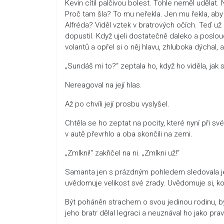
Kevin cítil palčivou bolest. Tohle neměl udělat.
Proč tam šla? To mu neřekla. Jen mu řekla, aby
Alfréda? Viděl vztek v bratrových očích. Teď už m
dopustil. Když ujeli dostatečně daleko a poslouch
volantů a opřel si o něj hlavu, zhluboka dýchal,
„Sundáš mi to?“ zeptala ho, když ho viděla, jak 
Nereagoval na její hlas.
Až po chvíli její prosbu vyslyšel.
Chtěla se ho zeptat na pocity, které nyní při své
v autě převrhlo a oba skončili na zemi.
„Zmlkni!“ zakřičel na ni. „Zmlkni už!“
Samanta jen s prázdným pohledem sledovala jeho
uvědomuje velikost své zrady. Uvědomuje si, koli
Být poháněn strachem o svou jedinou rodinu, být
jeho bratr dělal legraci a neuznával ho jako pr