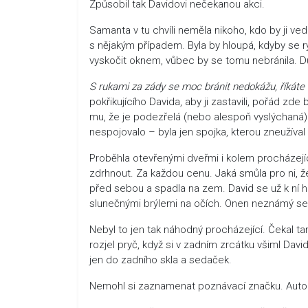
Způsobil tak Davidovi nečekanou akci.
Samanta v tu chvíli neměla nikoho, kdo by ji ved
s nějakým případem. Byla by hloupá, kdyby se 
vyskočit oknem, vůbec by se tomu nebránila. Dů
S rukami za zády se moc bránit nedokážu, říkáte 
pokřikujícího Davida, aby ji zastavili, pořád zde
mu, že je podezřelá (nebo alespoň vyslýchaná). 
nespojovalo – byla jen spojka, kterou zneužíval ka
Proběhla otevřenými dveřmi i kolem procházejíc
zdrhnout. Za každou cenu. Jaká smůla pro ni, že
před sebou a spadla na zem. David se už k ní hn
slunečnými brýlemi na očích. Onen neznámý se k n
Nebyl to jen tak náhodný procházející. Čekal t
rozjel pryč, když si v zadním zrcátku všiml Davida,
jen do zadního skla a sedaček.
Nemohl si zaznamenat poznávací značku. Auto