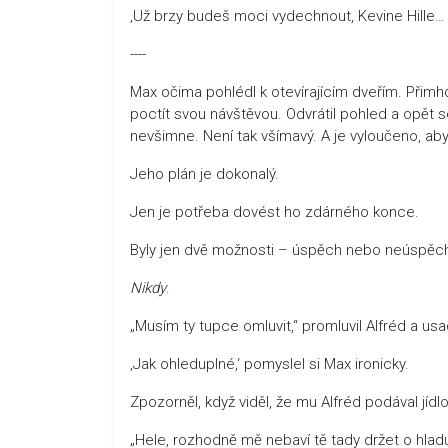
‚Už brzy budeš moci vydechnout, Kevine Hille… 
----
Max očima pohlédl k otevírajícím dveřím. Přimho
poctít svou návštěvou. Odvrátil pohled a opět se
nevšimne. Není tak všímavý. A je vyloučeno, aby
Jeho plán je dokonalý.
Jen je potřeba dovést ho zdárného konce.
Byly jen dvě možnosti – úspěch nebo neúspěc
Nikdy
.
„Musím ty tupce omluvit,“ promluvil Alfréd a usa
‚Jak ohleduplné,‘ pomyslel si Max ironicky.
Zpozorněl, když viděl, že mu Alfréd podával jídl
„Hele, rozhodně mě nebaví tě tady držet o hladu