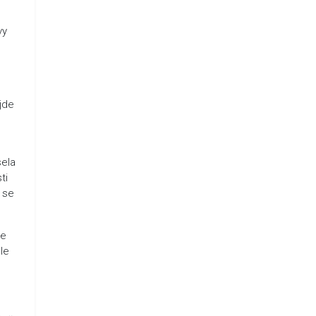
vy
ojde
sela
ti
 se
se
ale