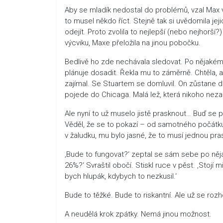
Aby se mladík nedostal do problémů, vzal Max vš
to musel někdo říct. Stejně tak si uvědomila j
odejít. Proto zvolila to nejlepší (nebo nejhorš
výcviku, Maxe přeložila na jinou pobočku.
Bedlivě ho zde nechávala sledovat. Po nějaké
plánuje dosadit. Řekla mu to záměrně. Chtěla, ab
zajímal. Se Stuartem se domluvil. On zůstane 
pojede do Chicaga. Malá lež, která nikoho nezab
Ale nyní to už muselo jistě prasknout… Buď se pr
Věděl, že se to pokazí – od samotného počátku. 
v žaludku, mu bylo jasné, že to musí jednou pr
‚Bude to fungovat?‘ zeptal se sám sebe po ně
26%?‘ Svraštil obočí. Stiskl ruce v pěst. ‚Stojí 
bych hlupák, kdybych to nezkusil.‘
Bude to těžké. Bude to riskantní. Ale už se rozh
A neudělá krok zpátky. Nemá jinou možnost.