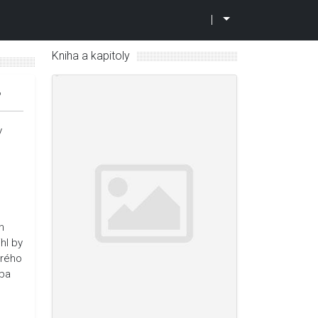
|
Kniha a kapitoly
6
y
n
hl by
erého
oba