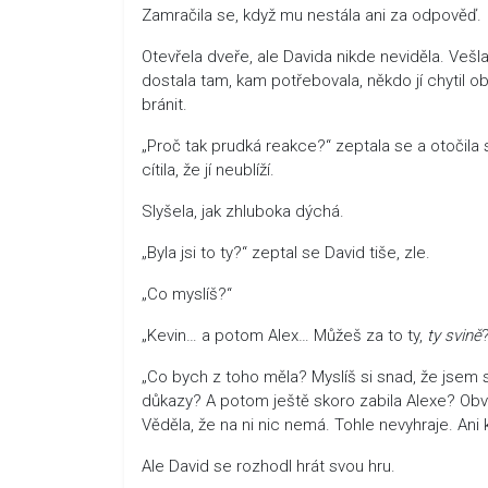
Zamračila se, když mu nestála ani za odpověď.
Otevřela dveře, ale Davida nikde neviděla. Vešla 
dostala tam, kam potřebovala, někdo jí chytil ob
bránit.
„Proč tak prudká reakce?“ zeptala se a otočila
cítila, že jí neublíží.
Slyšela, jak zhluboka dýchá.
„Byla jsi to ty?“ zeptal se David tiše, zle.
„Co myslíš?“
„Kevin… a potom Alex… Můžeš za to ty,
ty svině
„Co bych z toho měla? Myslíš si snad, že jsem 
důkazy? A potom ještě skoro zabila Alexe? Ob
Věděla, že na ni nic nemá. Tohle nevyhraje. Ani k
Ale David se rozhodl hrát svou hru.