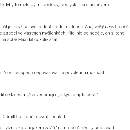
I kdyby to mělo být naposledy,‘ pomyslela si s úsměvem.
uřil je, když se světlo dostalo do místnosti. Aha,
velký boss
ho přiš
 ztrácel ve vlastních myšlenkách. Klid, nic se neděje, on si toho
 na sobě Max dal cokoliv znát.
h. A on neúspěch nepovažoval za povolenou možnost.
dil se k němu. „Neuvědomují si, s kým mají tu čest.“
o. Odmítl ho a opět odvrátil pohled.
 a žízni jako v nějakém žaláři,“ usmál se Alfréd. „Jsme snad