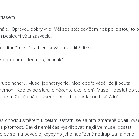
 hlasem.
mála. „Opravdu dobrý vtip. Měl ses stát bavičem než policistou, to 
m poslední větu zasyčela.
jiní,“ řekl David jen, když jí nasadil želízka.
o předtím. Uteču tak, či onak.“
né ruce nahoru. Musel jednat rychle. Moc dobře věděl, že ji pouta
emohl. Kdo by se staral o někoho, jako je on? Musel ji dostat do v
eutekla. Oddělená od všech. Dokud nedostanou také Alfréda.
řes chodbu směrem k celám. Ostatní se za nimi zmateně dívali. Vyš
za pitomost. David neměl čas vysvětlovat, nejdříve musel dostat
 To by se mu povedlo, kdyby ho jeho nadřízený nedrapl za rameno.