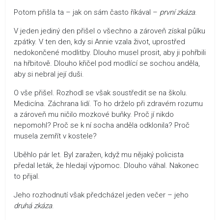
Potom přišla ta – jak on sám často říkával –
první
zkáza
.
V jeden jediný den přišel o všechno a zároveň získal půlku
zpátky. V ten den, kdy si Annie vzala život, uprostřed
nedokončené modlitby. Dlouho musel prosit, aby ji pohřbili
na hřbitově. Dlouho křičel pod modlící se sochou anděla,
aby si nebral její duši.
O vše přišel. Rozhodl se však soustředit se na školu.
Medicína. Záchrana lidí. To ho drželo při zdravém rozumu
a zároveň mu ničilo mozkové buňky. Proč jí nikdo
nepomohl? Proč se k ní socha anděla odklonila? Proč
musela zemřít v kostele?
Uběhlo pár let. Byl zaražen, když mu nějaký policista
předal leták, že hledají výpomoc. Dlouho váhal. Nakonec
to přijal.
Jeho rozhodnutí však předcházel jeden večer – jeho
druhá zkáza
.