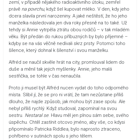
zemí, v případě nějakého radioaktivního útoku, zemřel
právě
na povrchu
, když šel kupovat mléko. V den, kdy jeho
dcera slavila první narozeniny. A jaké neštěstí, že ho jeho
manželka následovala jen dva roky přesně na to také. Už
tehdy si Annie vytrpěla ztrátu obou rodičů – v tak mladém
věku. Být předán do rukou příbuzných by bylo příjemné –
kdyby se na vás věčně nedívali skrz prsty. Potomci toho
šílence, který dohnal k šílenství i svou manželku.
Alfréd se naučil skvěle hrát na city, promlouval lidem do
duše a měnil tak jejich myšlenky. Annie, jeho malá
sestřička, se tohle v čas nenaučila.
Proto ji musel být Alfréd nucen vydat do toho odporného
místa. Slíbil jí, že se pro ni vrátí, že tam nezůstane příliš
dlouho, že najde způsob, jak mohou být zase spolu. Ale
nebyl příliš rychlý. Když studoval, zapomínal na svou
sestru.
Nestaral se
. Hlavu měl jen plnou sám sebe, svého
úspěchu. Chtěl zastínit otcovo jméno, aby vše, co kdysi
připomínalo Patricka Riddlea, bylo naprosto ztraceno,
pohřbeno v sutinách spolu s jeho tělem.