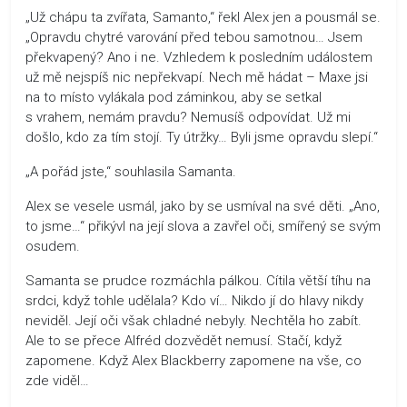
„Už chápu ta zvířata, Samanto,“ řekl Alex jen a pousmál se.
„Opravdu chytré varování před tebou samotnou… Jsem
překvapený? Ano i ne. Vzhledem k posledním událostem
už mě nejspíš nic nepřekvapí. Nech mě hádat – Maxe jsi
na to místo vylákala pod záminkou, aby se setkal
s vrahem, nemám pravdu? Nemusíš odpovídat. Už mi
došlo, kdo za tím stojí. Ty útržky… Byli jsme opravdu slepí.“
„A pořád jste,“ souhlasila Samanta.
Alex se vesele usmál, jako by se usmíval na své děti. „Ano,
to jsme…“ přikývl na její slova a zavřel oči, smířený se svým
osudem.
Samanta se prudce rozmáchla pálkou. Cítila větší tíhu na
srdci, když tohle udělala? Kdo ví… Nikdo jí do hlavy nikdy
neviděl. Její oči však chladné nebyly. Nechtěla ho zabít.
Ale to se přece Alfréd dozvědět nemusí. Stačí, když
zapomene. Když Alex Blackberry zapomene na vše, co
zde viděl…