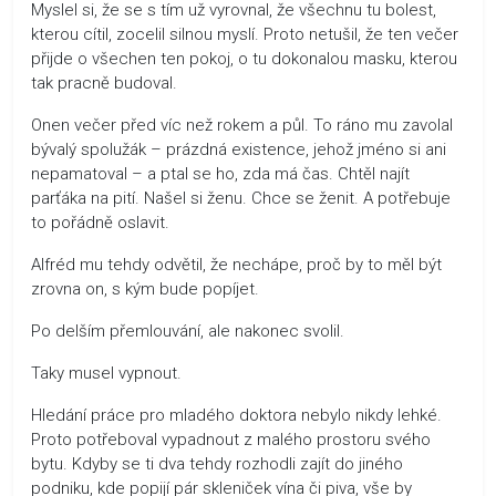
Myslel si, že se s tím už vyrovnal, že všechnu tu bolest,
kterou cítil, zocelil silnou myslí. Proto netušil, že ten večer
přijde o všechen ten pokoj, o tu dokonalou masku, kterou
tak pracně budoval.
Onen večer před víc než rokem a půl. To ráno mu zavolal
bývalý spolužák – prázdná existence, jehož jméno si ani
nepamatoval – a ptal se ho, zda má čas. Chtěl najít
parťáka na pití. Našel si ženu. Chce se ženit. A potřebuje
to pořádně oslavit.
Alfréd mu tehdy odvětil, že nechápe, proč by to měl být
zrovna on, s kým bude popíjet.
Po delším přemlouvání, ale nakonec svolil.
Taky musel vypnout.
Hledání práce pro mladého doktora nebylo nikdy lehké.
Proto potřeboval vypadnout z malého prostoru svého
bytu. Kdyby se ti dva tehdy rozhodli zajít do jiného
podniku, kde popijí pár skleniček vína či piva, vše by