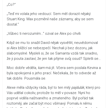
„Co?“
„Teď mi volala jeho vedoucí. Sem měl dorazit nějaký
Stuart King. Max pozměnil naše záznamy, aby se sem
dostal.“
„Vůbec ti nerozumím…“ ozval se Alex po chvíli.
Když se mu to snažil David nějak vysvětlit, neuvědomoval
si Alex blížící se nebezpečí. Nechali ji bez dozoru, jak
slabomyslné. Mysleli si, že se Samanta vzdá tak snadno,
že ji pouta zastaví, že jen tak přijme svůj osud? Spletli se…
Moc dobře věděla,
kam
má jít. Včera sem poslala Kevina a
byla spokojená s jeho prací. Nečekala, že to odvede až
tak dobře. Pousmála se.
Alexe měla vždycky ráda, byl to ten milý
pajdulák
, který pro
Vás udělal cokoliv, protože to měl v povaze. Nyní ho
poprvé viděla naštvaného a zmateného. Byl pořád tak
roztomilý, ale začal být moc všímavý. Pomalu k němu