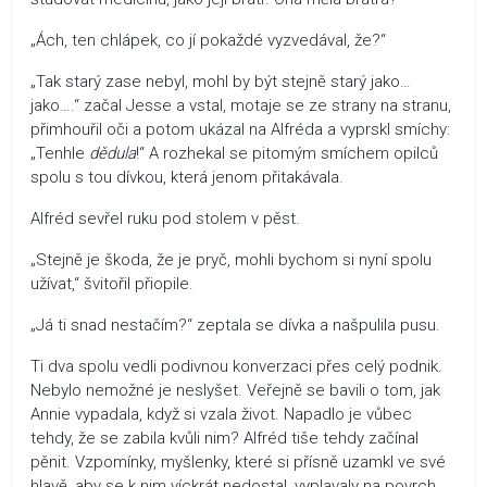
„Ách, ten chlápek, co jí pokaždé vyzvedával, že?“
„Tak starý zase nebyl, mohl by být stejně starý jako…
jako….“ začal Jesse a vstal, motaje se ze strany na stranu,
přimhouřil oči a potom ukázal na Alfréda a vyprskl smíchy:
„Tenhle
dědula
!“ A rozhekal se pitomým smíchem opilců
spolu s tou dívkou, která jenom přitakávala.
Alfréd sevřel ruku pod stolem v pěst.
„Stejně je škoda, že je pryč, mohli bychom si nyní spolu
užívat,“ švitořil přiopile.
„Já ti snad nestačím?“ zeptala se dívka a našpulila pusu.
Ti dva spolu vedli podivnou konverzaci přes celý podnik.
Nebylo nemožné je neslyšet. Veřejně se bavili o tom, jak
Annie vypadala, když si vzala život. Napadlo je vůbec
tehdy, že se zabila kvůli nim? Alfréd tiše tehdy začínal
pěnit. Vzpomínky, myšlenky, které si přísně uzamkl ve své
hlavě, aby se k nim víckrát nedostal, vyplavaly na povrch.