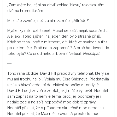
„Zamkněte ho, ať si na chvíli zchladí hlavu,“ rozkázal těm
dvěma hromotlukům.
Max tiše zavrčel, než za ním zakřičel: „Alfréde!!“
Myšlenky měl rozházené. Musel se začít nějak soustředit.
Ale jak?! Toho zjištění na jeden den bylo strašně příliš.
Když ho tahali pryč z místnosti, cítil křeč ve svalech a třas
po celém těle. Proč na to zapomněl? A proč ho dovedl do
toho bytu? Co si od něho sliboval? Netušil.
Nechápal
.
----
Toho rána obdržel David Hill prapodivný telefonát, který se
mu ani trochu nelíbil. Volala mu Elisa Shionová. Představila
se jako hlavní vedoucí detektivní pobočky v Londýně.
David Hill se jí zdvořile zeptal, jak jí může vyhovět. Nechtěl
sám zapříst na to nemilé téma, proč její podřízený je i
nadále zde a nejspíš nepodává moc dobré zprávy.
Nechtěl přiznat, že s případem skutečně moc nepohnuli.
Nechtěl přiznat, že Max měl pravdu. A přesto to moc