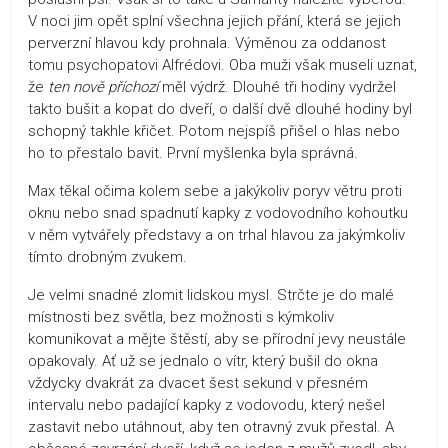
V noci jim opět splní všechna jejich přání, která se jejich
perverzní hlavou kdy prohnala. Výměnou za oddanost
tomu psychopatovi Alfrédovi. Oba muži však museli uznat,
že
ten nově příchozí
měl výdrž. Dlouhé tři hodiny vydržel
takto bušit a kopat do dveří, o další dvě dlouhé hodiny byl
schopný takhle křičet. Potom nejspíš přišel o hlas nebo
ho to přestalo bavit. První myšlenka byla správná.
Max těkal očima kolem sebe a jakýkoliv poryv větru proti
oknu nebo snad spadnutí kapky z vodovodního kohoutku
v něm vytvářely představy a on trhal hlavou za jakýmkoliv
tímto drobným zvukem.
Je velmi snadné zlomit lidskou mysl. Strčte je do malé
místnosti bez světla, bez možnosti s kýmkoliv
komunikovat a mějte štěstí, aby se přírodní jevy neustále
opakovaly. Ať už se jednalo o vítr, který bušil do okna
vždycky dvakrát za dvacet šest sekund v přesném
intervalu nebo padající kapky z vodovodu, který nešel
zastavit nebo utáhnout, aby ten otravný zvuk přestal. A