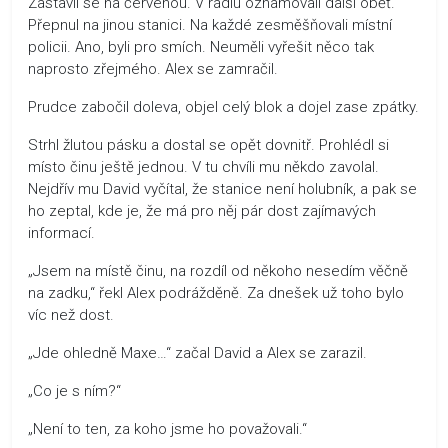
Zastavil se na červenou. V rádiu oznamovali další oběť.
Přepnul na jinou stanici. Na každé zesměšňovali místní
policii. Ano, byli pro smích. Neuměli vyřešit něco tak
naprosto zřejmého. Alex se zamračil.
Prudce zabočil doleva, objel celý blok a dojel zase zpátky.
Strhl žlutou pásku a dostal se opět dovnitř. Prohlédl si
místo činu ještě jednou. V tu chvíli mu někdo zavolal.
Nejdřív mu David vyčítal, že stanice není holubník, a pak se
ho zeptal, kde je, že má pro něj pár dost zajímavých
informací.
„Jsem na místě činu, na rozdíl od někoho nesedím věčně
na zadku,“ řekl Alex podrážděně. Za dnešek už toho bylo
víc než dost.
„Jde ohledně Maxe…“ začal David a Alex se zarazil.
„Co je s ním?“
„Není to ten, za koho jsme ho považovali.“