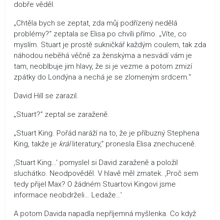
dobře věděl.
„Chtěla bych se zeptat, zda můj podřízený nedělá
problémy?“ zeptala se Elisa po chvíli přímo. „Víte, co
myslím. Stuart je prostě sukničkář každým coulem, tak zda
náhodou neběhá věčně za ženskýma a nesvádí vám je
tam, neoblbuje jim hlavy, že si je vezme a potom zmizí
zpátky do Londýna a nechá je se zlomeným srdcem.“
David Hill se zarazil.
„Stuart?“ zeptal se zaraženě.
„Stuart King. Pořád naráží na to, že je příbuzný Stephena
King, takže je
král
literatury,“ pronesla Elisa znechuceně.
‚Stuart King…‘ pomyslel si David zaraženě a položil
sluchátko. Neodpověděl. V hlavě měl zmatek. ‚Proč sem
tedy přijel Max? O žádném Stuartovi Kingovi jsme
informace neobdrželi… Ledaže…‘
A potom Davida napadla nepříjemná myšlenka. Co když