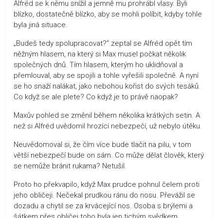
Alfréd se k němu snížil a jemně mu prohrábl vlasy. Byli
blízko, dostatečně blízko, aby se mohli políbit, kdyby tohle
byla jiná situace.
„Budeš tedy spolupracovat?“ zeptal se Alfréd opět tím
něžným hlasem, na který si Max musel počkat několik
společných dnů. Tím hlasem, kterým ho uklidňoval a
přemlouval, aby se spojili a tohle vyřešili společně. A nyní
se ho snaží nalákat, jako nebohou kořist do svých tesáků.
Co když se ale plete? Co když je to právě naopak?
Maxův pohled se změnil během několika krátkých setin. A
než si Alfréd uvědomil hrozící nebezpečí, už nebylo útěku.
Neuvědomoval si, že čím více bude tlačit na pilu, v tom
větší nebezpečí bude on sám. Co může dělat člověk, který
se nemůže bránit rukama? Netušil.
Proto ho překvapilo, když Max prudce pohnul čelem proti
jeho obličeji. Nečekal prudkou ránu do nosu. Převážil se
dozadu a chytil se za krvácející nos. Osoba s brýlemi a
šátkem přes obličej toho byla jen tichým svědkem,