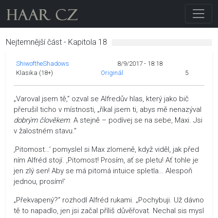
Nejtemnější část - Kapitola 18
ShiwoftheShadows
8/9/2017 - 18:18
Klasika (18+)
Originál
5
„Varoval jsem tě,“ ozval se Alfredův hlas, který jako bič
přerušil ticho v místnosti, „říkal jsem ti, abys mě nenazýval
dobrým člověkem
. A stejně – podívej se na sebe, Maxi. Jsi
v žalostném stavu.“
‚Pitomost…‘ pomyslel si Max zlomeně, když viděl, jak před
ním Alfréd stojí. ‚Pitomost! Prosím, ať se pletu! Ať tohle je
jen zlý sen! Aby se má pitomá intuice spletla… Alespoň
jednou, prosím!‘
„Překvapený?“ rozhodl Alfréd rukami. „Pochybuji. Už dávno
tě to napadlo, jen jsi začal příliš důvěřovat. Nechal sis mysl