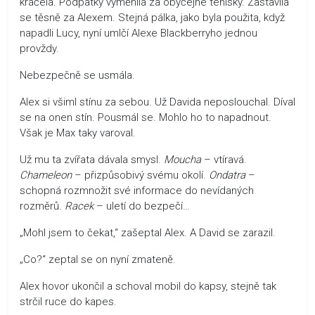
kráčela. Podpatky vyměnila za obyčejné tenisky. Zastavila
se těsně za Alexem. Stejná pálka, jako byla použita, když
napadli Lucy, nyní umlčí Alexe Blackberryho jednou
provždy.
Nebezpečně se usmála.
Alex si všiml stínu za sebou. Už Davida neposlouchal. Díval
se na onen stín. Pousmál se. Mohlo ho to napadnout.
Však je Max taky varoval.
Už mu ta zvířata dávala smysl.
Moucha
– vtíravá.
Chameleon
– přizpůsobivý svému okolí.
Ondatra
–
schopná rozmnožit své informace do nevídaných
rozměrů.
Racek
– uletí do bezpečí…
„Mohl jsem to čekat,“ zašeptal Alex. A David se zarazil.
„Co?“ zeptal se on nyní zmateně.
Alex hovor ukončil a schoval mobil do kapsy, stejně tak
strčil ruce do kapes.