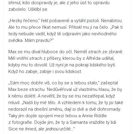
shrnul, kdo doopravdy je, ale z jeho úst to opravdu
zabolelo. Ušklíbl se.
„Hezky řečeno,“ řekl pobaveně a vytáhl pistoli. Nenabitou.
Ale to mu přece říkat nemusí. Přitiskl mu ji na čelo. „Pak ti
tedy nebude vadit, když tě odpravím jako nevhodného
svědka. Mám pravdu?“
Max se mu díval hluboce do očí. Neměl strach ze zbraně.
Měl vnitřní strach z příšery, kterou by z Alfréda udělal,
kdyby mu to dovolil. Už nyní je na pokraji lidského bytí.
Když ho zabije, zabije i svou lidskost.
„Sám moc dobře víš, co by se s tebou stalo,“ zašeptal
Max beze strachu. Nedůvěřoval už vlastnímu hlasu, že by
k němu dolétl. A nevěřil, že by se mu nezatřepal, když
mluvil. „Našli by mé tělo. A vzhledem k tomu, že ty jsi také
nedorazil na dnešní směnu, dají si dvě a dvě dohromady.
Taky jim dojde spojení mezi tebou a Annie Riddle
z fotografie. Dojde jim, že ty a Samanta vraždíte ty lidi.
Sice ne ihned, ale
jednou
určitě…“