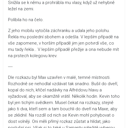
Snížila se k němu a prohrábla mu vlasy, když už nehybně
ležel na zemi.
Políbila ho na čelo.
Z jeho mobilu vytočila záchranku a udala jeho polohu.
Řekla mu poslední sbohem a odešla. V lepším případě na
vše zapomene, v horším případě jim jen potvrdí vše, co
mu tady řekla… V lepším případě přežije a ona nebude mít
na prstech kolegovu krev.
----
Dle rozkazu byl Max uzavřen v malé, temné místnosti.
Rozhodně se nehodlal vzdávat tak snadno. Bušil do dveří,
kopal do nich, křičel nadávky na Alfrédovu hlavu a
vyžadoval, aby se okamžitě vrátil. Několik hodin. Kevin toho
byl jen tichým svědkem. Musel čekat na rozkazy, stejně
jako ti dva, kteří sem a tam bouchli do dveří na Maxe, aby
se zklidnil. Na rozdíl od nich se Kevin mohl pohybovat o
dost volněji. Oni měli přímý rozkaz zůstat a hlídat, jako
poslušní psi. Však si to také u Samanty náležitě vyberou.