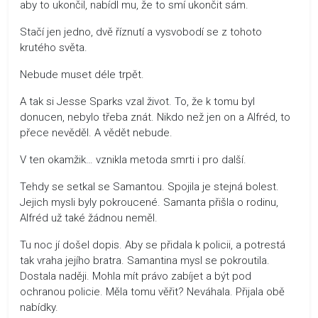
aby to ukončil, nabídl mu, že to smí ukončit sám.
Stačí jen jedno, dvě říznutí a vysvobodí se z tohoto
krutého světa.
Nebude muset déle trpět.
A tak si Jesse Sparks vzal život. To, že k tomu byl
donucen, nebylo třeba znát. Nikdo než jen on a Alfréd, to
přece nevěděl. A vědět nebude.
V ten okamžik… vznikla metoda smrti i pro další.
Tehdy se setkal se Samantou. Spojila je stejná bolest.
Jejich mysli byly pokroucené. Samanta přišla o rodinu,
Alfréd už také žádnou neměl.
Tu noc jí došel dopis. Aby se přidala k policii, a potrestá
tak vraha jejího bratra. Samantina mysl se pokroutila.
Dostala naději. Mohla mít právo zabíjet a být pod
ochranou policie. Měla tomu věřit? Neváhala. Přijala obě
nabídky.