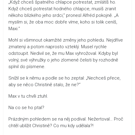
„Když chceš špatného chlapce potrestat, zmlátíš ho.
Když chceš potrestat hodného chlapce, musíš zranit
někoho blízkého jeho srdci,“ pronesl Alfréd pokojně. „A
myslím si, že oba moc dobře víme, koho si tolik ceníš,
Maxi.“
Mohl si všimnout okamžité změny jeho pohledu. Nejdříve
zmatený a potom naprosto vzteklý. Musel rychle
odstoupit. Nedivil se, že mu Max vyhrožoval. Kdyby byl
volný, své výhružky o jeho zlomené čelisti by rozhodně
splnil do písmene.
Snížil se k němu a podle se ho zeptal: „Nechceš přece,
aby se něco Christině stalo, že ne?“
Max v tu chvíli ztuhl.
Na co se ho ptal?
Prázdným pohledem se na něj podíval. Nežertoval… Proč
chtěl ublížit Christině? Co mu kdy udělala?!