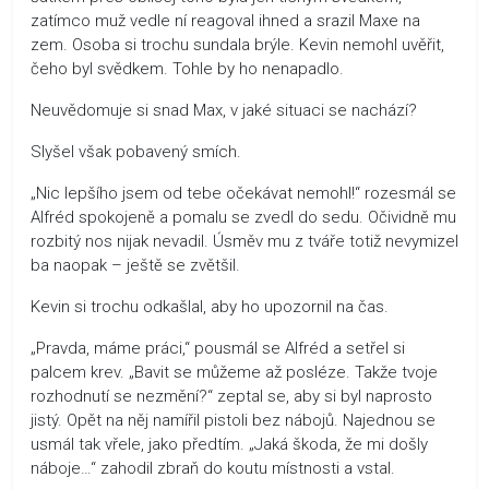
zatímco muž vedle ní reagoval ihned a srazil Maxe na
zem. Osoba si trochu sundala brýle. Kevin nemohl uvěřit,
čeho byl svědkem. Tohle by ho nenapadlo.
Neuvědomuje si snad Max, v jaké situaci se nachází?
Slyšel však pobavený smích.
„Nic lepšího jsem od tebe očekávat nemohl!“ rozesmál se
Alfréd spokojeně a pomalu se zvedl do sedu. Očividně mu
rozbitý nos nijak nevadil. Úsměv mu z tváře totiž nevymizel
ba naopak – ještě se zvětšil.
Kevin si trochu odkašlal, aby ho upozornil na čas.
„Pravda, máme práci,“ pousmál se Alfréd a setřel si
palcem krev. „Bavit se můžeme až posléze. Takže tvoje
rozhodnutí se nezmění?“ zeptal se, aby si byl naprosto
jistý. Opět na něj namířil pistoli bez nábojů. Najednou se
usmál tak vřele, jako předtím. „Jaká škoda, že mi došly
náboje…“ zahodil zbraň do koutu místnosti a vstal.