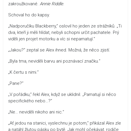
zakroužkované.
Annie Riddle
.
Schoval ho do kapsy.
„Nadporučíku Blackberry,“ oslovil ho jeden ze strážníků. „Ti
dva, kteří ji měli hlídat, nebyli schopni určit pachatele. Prý
viděli jen projet motorku a víc si nepamatují.“
„Jakou?“ zeptal se Alex ihned. Možná, že něco zjistí.
„Byla tma, neviděli barvu ani poznávací značku.“
„K čertu s nimi.“
„Pane?“
„V pořádku,“ řekl Alex, když se uklidnil. „Pamatují si něco
specifického nebo…?“
„Ne… neviděli nikoho ani nic.“
„Ať jedou na stanici, vyslechnu je potom,“ přikázal Alex zle
a natáhl žlutou pásku po bytě. Jak mohl očekávat, rodiče