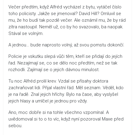
Večer předtím, když Alfréd vycházel z bytu, vytáčel číslo
toho policisty. Jakže se jmenoval? David Hill? Omluvil se
mu, že ho budí tak pozdě večer. Ale oznámil mu, že by rád
zítra nastoupil. Neměl už, co by ho svazovalo, ba naopak.
Stával se volným.
A jednou… bude naprosto volný, až svou pomstu dokončí.
Policie je vskutku slepá vůči těm, kteří se přidají do jejích
řad. Nezajímají se, co se dělo noc předtím, než se tak
rozhodli. Zajímají se o jejich dávnou minulost.
Tu noc Alfréd prolil krev. Vzdal se přísahy doktora
zachraňovat lidi. Přijal vlastní řád. Měl seznam. Věděl, kdo
je na řadě. Znal jejich hříchy. Bylo na čase, aby vyslyšel
jejich hlasy a umlčel je jednou pro vždy.
Ano, moc dobře si na tohle všechno vzpomínal. A
uvědomoval si to o to víc, když nyní pozoroval Maxe před
sebou.