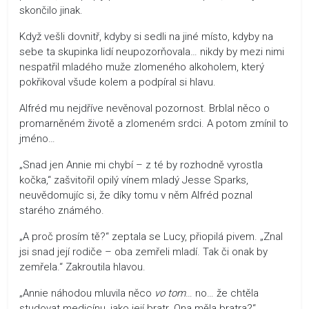
skončilo jinak.
Když vešli dovnitř, kdyby si sedli na jiné místo, kdyby na
sebe ta skupinka lidí neupozorňovala… nikdy by mezi nimi
nespatřil mladého muže zlomeného alkoholem, který
pokřikoval všude kolem a podpíral si hlavu.
Alfréd mu nejdříve nevěnoval pozornost. Brblal něco o
promarněném životě a zlomeném srdci. A potom zmínil to
jméno…
„Snad jen Annie mi chybí – z té by rozhodně vyrostla
kočka,“ zašvitořil opilý vínem mladý Jesse Sparks,
neuvědomujíc si, že díky tomu v něm Alfréd poznal
starého známého.
„A proč prosím tě?“ zeptala se Lucy, přiopilá pivem. „Znal
jsi snad její rodiče – oba zemřeli mladí. Tak či onak by
zemřela.“ Zakroutila hlavou.
„Annie náhodou mluvila něco
vo tom
… no… že chtěla
studovat medicínu, jako její bratr. Ona měla bratra?“