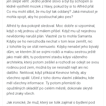
jen slepě věřit. Jedno jediné slovo a byl by schopen si
klidně vystřelit mozek z hlavy, pokud by si to Alfréd přál.
Co mu mohl slíbit, že mu byl tak oddaný? Jaká minulost je
mohla spojit, aby ho poslouchal jako pes?
Alfréd ty dva pokojně sledoval. Moc dobře si vzpomínal,
když o něj jednou už málem přišel. Když mu už nejednou
nevědomky narušil plán. Vlastně za to mohla Samanta.
Kdyby se ho nerozhodla nechat v tom lese zemřít, nic
z tohohle by se stát nemuselo. Kdyby nenašel jeho bývalý
dům, ve kterém žil se svými rodiči a malou sestrou ještě
jako malé děti, tu podzemní stavbu kdysi váženého
architekta, který potom zešílel a rozhodl se odejít se svou
rodinou pod zem, možná by se nesnažil najít ani nic
dalšího. Nelitoval, když přikázal Kevinovi tehdy, aby
všechno spálil. Učinil z toho domu vlastní základnu, kde
měl všechny informace. Ty potom přemístil do
opuštěných skladišť po celém městě, dokonale skryté
před zraky všech.
Jak ironické, že muž, který se tolik zajímal o bydlení pod