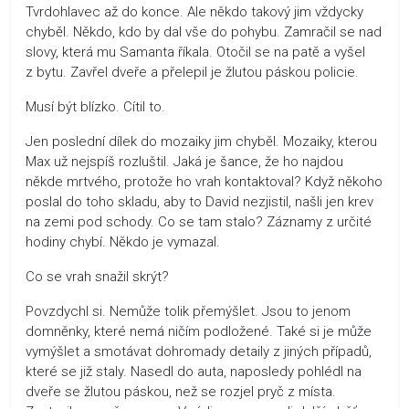
Tvrdohlavec až do konce. Ale někdo takový jim vždycky
chyběl. Někdo, kdo by dal vše do pohybu. Zamračil se nad
slovy, která mu Samanta říkala. Otočil se na patě a vyšel
z bytu. Zavřel dveře a přelepil je žlutou páskou policie.
Musí být blízko. Cítil to.
Jen poslední dílek do mozaiky jim chyběl. Mozaiky, kterou
Max už nejspíš rozluštil. Jaká je šance, že ho najdou
někde mrtvého, protože ho vrah kontaktoval? Když někoho
poslal do toho skladu, aby to David nezjistil, našli jen krev
na zemi pod schody. Co se tam stalo? Záznamy z určité
hodiny chybí. Někdo je vymazal.
Co se vrah snažil skrýt?
Povzdychl si. Nemůže tolik přemýšlet. Jsou to jenom
domněnky, které nemá ničím podložené. Také si je může
vymýšlet a smotávat dohromady detaily z jiných případů,
které se již staly. Nasedl do auta, naposledy pohlédl na
dveře se žlutou páskou, než se rozjel pryč z místa.