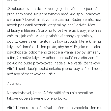
„Spolupracovat s detektivem je jedna věc. I tak jsem šel
proti sám sobě. Nejsem týmový hráč. Ale spolupracovat
s vrahem? Dovol mi, abych se zasmál. Raději zemřu, než
abych poskvrnil odznak, který mi byl dán,“ odvětil Max
chladným hlasem. Stálo ho to veškeré úsilí, aby jeho hlas
zněl tak, jak zněl. Musel potlačit všechny vzpomínky,
pocity, které v něm tento muž kdy probudil, které k němu
kdy nevědomě cítil. Jen proto, aby ho viděl jako maniaka,
psychopata, odporného zrádce a vraha, aby byl smířený
s tím, že může kdykoliv během pár dalších vteřin zemřít,
pokud ho bude provokovat i nadále. Ale věděl, že takový
Alfréd není. Raději nechá někoho jiného, aby si špinil ruce,
než aby něco takového udělal.
A navíc…
Nepochyboval, že ani Alfréd vůči němu nic necítil po
takové době strávené po jeho boku.
Alfréd jeho reakci očekával, a přesto ho zabolela. Jen mu