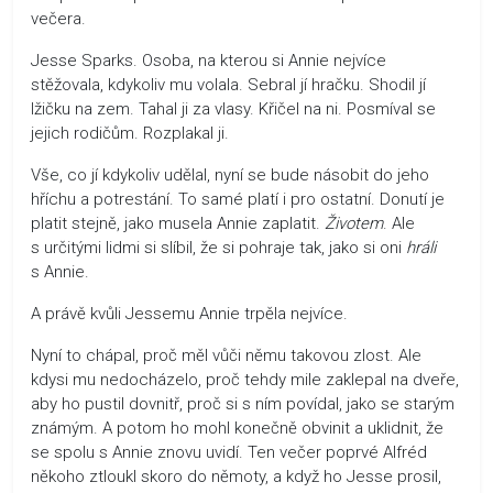
večera.
Jesse Sparks. Osoba, na kterou si Annie nejvíce
stěžovala, kdykoliv mu volala. Sebral jí hračku. Shodil jí
lžičku na zem. Tahal ji za vlasy. Křičel na ni. Posmíval se
jejich rodičům. Rozplakal ji.
Vše, co jí kdykoliv udělal, nyní se bude násobit do jeho
hříchu a potrestání. To samé platí i pro ostatní. Donutí je
platit stejně, jako musela Annie zaplatit.
Životem
. Ale
s určitými lidmi si slíbil, že si pohraje tak, jako si oni
hráli
s Annie.
A právě kvůli Jessemu Annie trpěla nejvíce.
Nyní to chápal, proč měl vůči němu takovou zlost. Ale
kdysi mu nedocházelo, proč tehdy mile zaklepal na dveře,
aby ho pustil dovnitř, proč si s ním povídal, jako se starým
známým. A potom ho mohl konečně obvinit a uklidnit, že
se spolu s Annie znovu uvidí. Ten večer poprvé Alfréd
někoho ztloukl skoro do němoty, a když ho Jesse prosil,