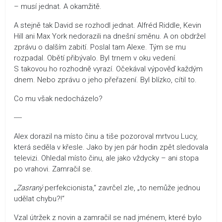
– musí jednat. A okamžitě.
A stejně tak David se rozhodl jednat. Alfréd Riddle, Kevin
Hill ani Max York nedorazili na dnešní směnu. A on obdržel
zprávu o dalším zabití. Poslal tam Alexe. Tým se mu
rozpadal. Obětí přibývalo. Byl trnem v oku vedení.
S takovou ho rozhodně vyrazí. Očekával výpověď každým
dnem. Nebo zprávu o jeho přeřazení. Byl blízko, cítil to.
Co mu však nedocházelo?
----
Alex dorazil na místo činu a tiše pozoroval mrtvou Lucy,
která seděla v křesle. Jako by jen pár hodin zpět sledovala
televizi. Ohledal místo činu, ale jako vždycky – ani stopa
po vrahovi. Zamračil se.
„
Zasraný
perfekcionista,“ zavrčel zle, „to nemůže jednou
udělat chybu?!“
Vzal útržek z novin a zamračil se nad jménem, které bylo