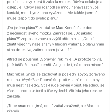
pobláznit slovy, která ti zakalila mozek. Důvěra oslabuje a
oslepuje. Kdyby ses rozhodl se mnou nenavázat hlubší
kontakt, mohl bys z toho vyváznout. Ale takhle jsem tě
musel zapojit do svého plánu.“
„Do jakého plánu?“ zeptal se Max. Konečně se dostal
z nečinnosti svého mozku. Zamračil se. „Do jakého
plánu?!“ zeptal se znovu a zvýšil přitom hlas. „Do plánu
zhatit všechny naše snahy v hledání vraha? Do plánu hraní
si na detektiva, zatímco sám jsi vrah?!“
Alfréd se pousmál. „Správně,“ řekl mile. „A protože to víš,
jistě tušíš, že musíš zemřít. Ale je zde i jiná strana mince.“
Max mlčel. Snažil se zachovat si poslední zbytky zdravého
rozumu.
Nepletl se
. Poprvé šel proti vlastní intuici… a nyní
musí nést následky. Stiskl ruce pevně v pěst. Najednou se
však naprosto uklidnil a tiše vydechl. Alfréda jeho reakce
zarazila.
„Tebe snad nezajímá, co-…“ začal zaraženě, ale Max ho
přerušil.