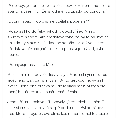
„A co kdybychom se tvého těla zbavili? Můžeme ho přece
spálit… a všem říct, že jsi odletěl do zpátky do Londýna.“
„Dobrý nápad – co bys ale udělal s popelem?“
„Rozprášil ho do řeky, vyhodil… cokoliv,“ řekl Alfréd
s klidným hlasem. Ale představa toho, že by to byl zrovna
on, kdo by Maxe zabil… kdo by ho připravil o život… nebo
představa někoho jiného, jak ho připravuje o život, byla
neúnosná.
„Pochybuji,“ ušklíbl se Max.
Muž za ním mu pevně stiskl vlasy a Max měl nyní možnost
vidět, jeho tvář. Jak si myslel. Byl to ten, kdo mu vyrazil
dveře. Jeho obří pracka mu drtila vlasy mezi prsty a dle
menšího úšklebku si to náramně užívala.
Jeho oči mu doslova přikazovaly: „Nepochybuj o něm.“,
plné šílenství a zároveň slepé oddanosti. Byl horší než
pes, kterého byste zavolali na kus masa. Tomuhle stačilo