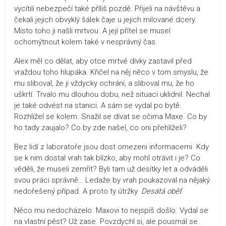
vycítili nebezpečí také příliš pozdě. Přijeli na návštěvu a
čekali jejich obvyklý šálek čaje u jejich milované dcery.
Místo toho ji našli mrtvou. A její přítel se musel
ochomýtnout kolem také v nesprávný čas.
Alex měl co dělat, aby otce mrtvé dívky zastavil před
vraždou toho hlupáka. Křičel na něj něco v tom smyslu, že
mu sliboval, že ji vždycky ochrání, a sliboval mu, že ho
uškrtí. Trvalo mu dlouhou dobu, než situaci uklidnil. Nechal
je také odvést na stanici. A sám se vydal po bytě.
Rozhlížel se kolem. Snažil se dívat se očima Maxe. Co by
ho tady zaujalo? Co by zde našel, co oni přehlíželi?
Bez lidí z laboratoře jsou dost omezeni informacemi. Kdy
se k nim dostal vrah tak blízko, aby mohl otrávit i je? Co
věděli, že museli zemřít? Byli tam už desítky let a odváděli
svou práci správně… Ledaže by vrah poukazoval na nějaký
nedořešený případ. A proto ty útržky.
Desátá oběť
.
Něco mu nedocházelo. Maxovi to nejspíš došlo. Vydal se
na vlastní pěst? Už zase. Povzdychl si, ale pousmál se.