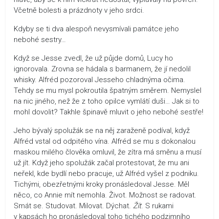
Včetně bolesti a prázdnoty v jeho srdci.
Kdyby se ti dva alespoň nevysmívali památce jeho
nebohé sestry…
Když se Jesse zvedl, že už půjde domů, Lucy ho
ignorovala. Zrovna se hádala s barmanem, že jí nedolil
whisky. Alfréd pozoroval Jesseho chladnýma očima.
Tehdy se mu mysl pokroutila špatným směrem. Nemyslel
na nic jiného, než že z toho opilce vymlátí duši… Jak si to
mohl dovolit? Takhle špinavě mluvit o jeho nebohé sestře!
Jeho bývalý spolužák se na něj zaraženě podíval, když
Alfréd vstal od odpitého vína. Alfréd se mu s dokonalou
maskou milého člověka omluvil, že zítra má směnu a musí
už jít. Když jeho spolužák začal protestovat, že mu ani
neřekl, kde bydlí nebo pracuje, už Alfréd vyšel z podniku.
Tichými, obezřetnými kroky pronásledoval Jesse. Měl
něco, co Annie mít nemohla. Život. Možnost se radovat.
Smát se. Studovat. Milovat. Dýchat.
Žít
. S rukami
v kapsách ho pronásledoval toho tichého podzimního