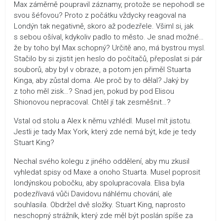
Max záměrně poupravil záznamy, protože se nepohodl se
svou šéfovou? Proto z počátku vždycky reagoval na
Londýn tak negativně, skoro až podezřele. Všiml si, jak
s sebou ošíval, kdykoliv padlo to město. Je snad možné…
že by toho byl Max schopný? Určitě ano, má bystrou mysl.
Stačilo by si zjistit jen heslo do počítačů, přeposlat si pár
souborů, aby byl v obraze, a potom jen přiměl Stuarta
Kinga, aby zůstal doma. Ale proč by to dělal? Jaký by
z toho měl zisk…? Snad jen, pokud by pod Elisou
Shionovou nepracoval. Chtěl jí tak zesměšnit…?
Vstal od stolu a Alex k němu vzhlédl. Musel mít jistotu.
Jestli je tady Max York, který zde nemá být, kde je tedy
Stuart King?
Nechal svého kolegu z jiného oddělení, aby mu zkusil
vyhledat spisy od Maxe a onoho Stuarta. Musel poprosit
londýnskou pobočku, aby spolupracovala. Elisa byla
podezřívavá vůči Davidovu náhlému chování, ale
souhlasila. Obdržel dvě složky. Stuart King, naprosto
neschopný strážník, který zde měl být poslán spíše za