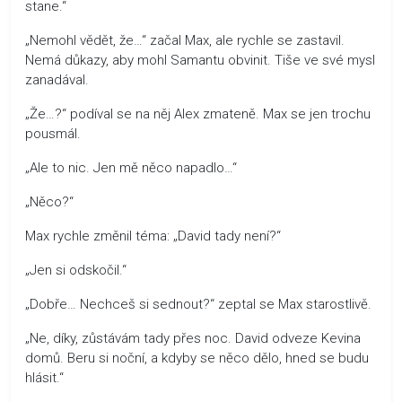
stane.“
„Nemohl vědět, že…“ začal Max, ale rychle se zastavil.
Nemá důkazy, aby mohl Samantu obvinit. Tiše ve své mysl
zanadával.
„Že…?“ podíval se na něj Alex zmateně. Max se jen trochu
pousmál.
„Ale to nic. Jen mě něco napadlo…“
„Něco?“
Max rychle změnil téma: „David tady není?“
„Jen si odskočil.“
„Dobře… Nechceš si sednout?“ zeptal se Max starostlivě.
„Ne, díky, zůstávám tady přes noc. David odveze Kevina
domů. Beru si noční, a kdyby se něco dělo, hned se budu
hlásit.“