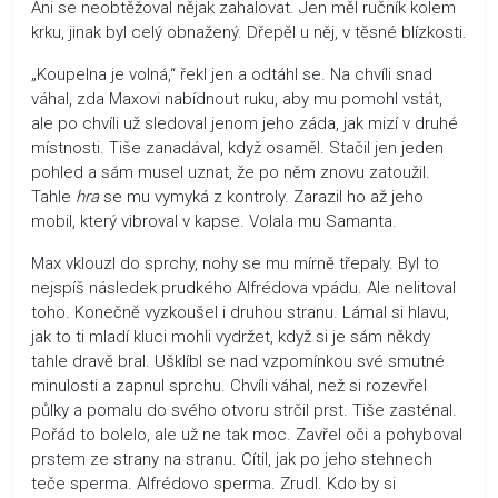
Ani se neobtěžoval nějak zahalovat. Jen měl ručník kolem
krku, jinak byl celý obnažený. Dřepěl u něj, v těsné blízkosti.
„Koupelna je volná,“ řekl jen a odtáhl se. Na chvíli snad
váhal, zda Maxovi nabídnout ruku, aby mu pomohl vstát,
ale po chvíli už sledoval jenom jeho záda, jak mizí v druhé
místnosti. Tiše zanadával, když osaměl. Stačil jen jeden
pohled a sám musel uznat, že po něm znovu zatoužil.
Tahle
hra
se mu vymyká z kontroly. Zarazil ho až jeho
mobil, který vibroval v kapse. Volala mu Samanta.
Max vklouzl do sprchy, nohy se mu mírně třepaly. Byl to
nejspíš následek prudkého Alfrédova vpádu. Ale nelitoval
toho. Konečně vyzkoušel i druhou stranu. Lámal si hlavu,
jak to ti mladí kluci mohli vydržet, když si je sám někdy
tahle dravě bral. Ušklíbl se nad vzpomínkou své smutné
minulosti a zapnul sprchu. Chvíli váhal, než si rozevřel
půlky a pomalu do svého otvoru strčil prst. Tiše zasténal.
Pořád to bolelo, ale už ne tak moc. Zavřel oči a pohyboval
prstem ze strany na stranu. Cítil, jak po jeho stehnech
teče sperma. Alfrédovo sperma. Zrudl. Kdo by si