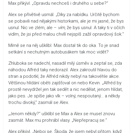
Max přikývl. „Opravdu nechceš i druhého u sebe?“
Alex se přívětivě usmál. „Díky za nabídku. Určitě bychom
se pobavili nad nějakými historkami, ale je mi jasné, že bys
usnul. Nic ve zlém, ale –
vím
, že bys usnul. A taky ti v očích
vidím, že jsi před malou chvílí nejspíš zažil opravdový šok.“
Mírně se na něj ušklíbl. Max dostal tik do oka. To je snad
setkání s nechutným autobusákem tak moc vidět?
Zhluboka se nadechl, nasadil milý úsměv a zeptal se, zda
náhodou Alfréd taky nedorazil. Alex zakroutil hlavou do
stran a podotkl, že Alfréd nikdy nebyl na takovéhle akce.
Většinou hlídání oběti zajišťoval on nebo Kevin. „Alfréd by
prostě nevydržel jen tak sedět a nic nedělat, jenom hlídat,
jako pes. Je spíše jako vlk – volný, nespoutaný… a někdy
trochu divoký,“ zasmál se Alex.
„Jenom někdy?“ ušklíbl se Max a Alex se musel znovu
zasmát. Max mu prohrábl vlasy. „Nepřepracuj se.“
Alex přikývl. „Neboj se. Škoda, že jsem nebyl přitom, když