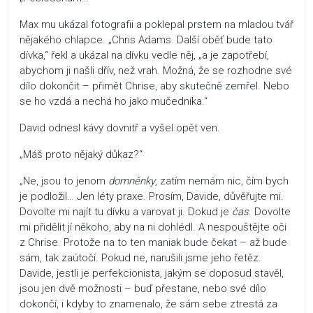
Max mu ukázal fotografii a poklepal prstem na mladou tvář
nějakého chlapce. „Chris Adams. Další oběť bude tato
dívka,“ řekl a ukázal na dívku vedle něj, „a je zapotřebí,
abychom ji našli dřív, než vrah. Možná, že se rozhodne své
dílo dokončit – přimět Chrise, aby skutečně zemřel. Nebo
se ho vzdá a nechá ho jako mučedníka.“
David odnesl kávy dovnitř a vyšel opět ven.
„Máš proto nějaký důkaz?“
„Ne, jsou to jenom
domněnky
, zatím nemám nic, čím bych
je podložil… Jen léty praxe. Prosím, Davide, důvěřujte mi.
Dovolte mi najít tu dívku a varovat ji. Dokud je
čas
. Dovolte
mi přidělit jí někoho, aby na ni dohlédl. A nespouštějte oči
z Chrise. Protože na to ten maniak bude čekat – až bude
sám, tak zaútočí. Pokud ne, narušili jsme jeho řetěz.
Davide, jestli je perfekcionista, jakým se doposud stavěl,
jsou jen dvě možnosti – buď přestane, nebo své dílo
dokončí, i kdyby to znamenalo, že sám sebe ztrestá za