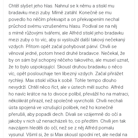
Chtěl slyšet jeho hlas. Nahnul se k němu a stiskl mu
bradavku mezi zuby. Mírně zatáhl. Konečně se mu
povedlo ho něčím překvapit a on překvapením nechal
průchod svému vzrušenému hlasu. Podíval se na něj
s mírně růžovými tvářemi, ale Alfréd stiskl jeho bradavku
mezi zuby o to víc, aby si vysloužil další takový nečekaný
vzdych. Přitom opět začal pohybovat pánví. Chvíli se
věnoval jedné, potom hned druhé bradavce. Nečekal, že
by on sám byl schopný něčeho takového, ale musel uznat,
že to bylo uspokojující. Skousl druhou bradavku o něco
víc, opět poslouchaje ten líbezný vzdych. Začal přirážet
rychleji. Max stiskl víčka k sobě. Tohle tempo dlouho
nevydrží. Chtěl něco říct, ale v ústech měl sucho. Alfréd
ho navíc krátce na to divoce políbil, převážil ho na matraci,
několikrát přirazil, než společně vyvrcholili. Chvíli nechali
ústa spojená ve vzrušující polibek, než ho konečně
přerušili, aby popadli dech. Dívali se vzájemně do očí a
jakoby v nich už nenacházeli to, co předtím. Chvíli jen tak
navzájem hleděli do očí, než se z něj Alfréd pomalu
vysunul. Všiml si, že si Max skousl spodní ret, ale nedal na