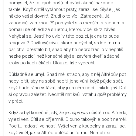
pomyslel, že to jejich pošťuchování skončí nakonec
takhle. Když chtěl vytáhnout prsty, zarazil se. Slyšel, jak
někdo vešel dovnitř. Zrudl o to víc. ‚Zatraceně!! Já
zapomněl zamknout?!‘ pomyslel si s menším strachem a
pomalu se ohlédl za siluetou, kterou viděl skrz závěs.
Nehýbal se. Jestli ho uvidí v této pozici, jak na to bude
reagovat? Chvíli vyčkával, skoro nedýchal, srdce mu na
pár chvil přestalo bít, snad aby ho neprozradilo v nepříliš
hezké pozici, než konečně slyšel zavření dveří a žádné
kroky po kachličkách. Dlouze, tiše vydechl.
Důkladně se umyl. Snad měl strach, aby z něj Alfrédův pot
nebyl cítit, aby na sobě necítil jeho vůni, když půjde spát,
když bude ráno vstávat, aby ji na něm necítil nikdo jiný. Dal
si opravdu záležet. Nechtěl mít kvůli vztahu
opět
problémy
v práci.
Když si byl konečně jistý, že je
naprosto
očištěn od Alfréda,
vylezl ven. Cítil se příjemně. Dlouho takovýhle pocit neměl.
Pocit… radosti, volnosti. Vyšel ven z koupelny a zarazil se,
když viděl, jak si Alfréd obléká uniformu. Nemohl si