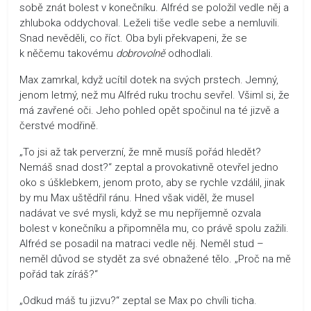
sobě znát bolest v konečníku. Alfréd se položil vedle něj a
zhluboka oddychoval. Leželi tiše vedle sebe a nemluvili.
Snad nevěděli, co říct. Oba byli překvapeni, že se
k něčemu takovému
dobrovolně
odhodlali.
Max zamrkal, když ucítil dotek na svých prstech. Jemný,
jenom letmý, než mu Alfréd ruku trochu sevřel. Všiml si, že
má zavřené oči. Jeho pohled opět spočinul na té jizvě a
čerstvé modřině.
„To jsi až tak perverzní, že mně musíš pořád hledět?
Nemáš snad dost?“ zeptal a provokativně otevřel jedno
oko s úšklebkem, jenom proto, aby se rychle vzdálil, jinak
by mu Max uštědřil ránu. Hned však viděl, že musel
nadávat ve své mysli, když se mu nepříjemně ozvala
bolest v konečníku a připomněla mu, co právě spolu zažili.
Alfréd se posadil na matraci vedle něj. Neměl stud –
neměl důvod se stydět za své obnažené tělo. „Proč na mě
pořád tak zíráš?“
„Odkud máš tu jizvu?“ zeptal se Max po chvíli ticha.