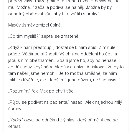
podezřívavý. Takže pokud tě jednou uzná – nevysměj se
mu. Možná…“ začal a podíval se na něj. „Možná by byl
ochotný obětovat vše, aby ti to vrátil i s úroky.“
Maxův úsměv zmizel úplně.
„Co tím myslíš?“ zeptal se zmateně.
„Když k nám přestoupil, dostal se k nám spis. Z minulé
práce. Většinou stížnosti. Všichni na oddělení ho četli a
jsou s ním obeznámeni. Spálili jsme ho, aby ho nenašel.
Je důkladný, když něco hledá v archívu. A riskovat, že by to
tam našel, jsme nemohli. Je to možná směšné, že nám
takhle důvěřuje, ale… lepší mít jeho důvěru, než nenávist.“
„Rozumím,“ řekl Max po chvíli tiše.
„Půjdu se podívat na pacienta,“ nasadil Alex najednou milý
úsměv.
„
Yorku
!“ ozval se odněkud zlý hlas, který přiměl Alexe se
otřást.