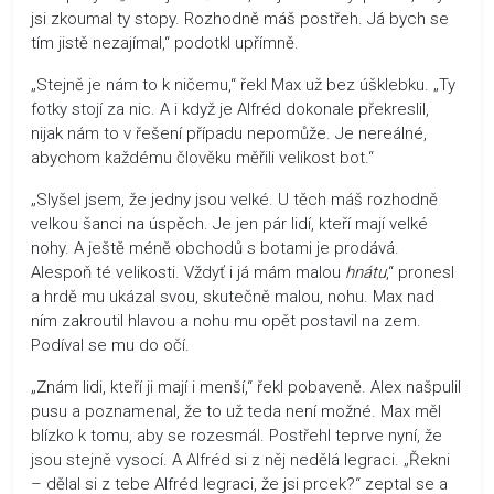
jsi zkoumal ty stopy. Rozhodně máš postřeh. Já bych se
tím jistě nezajímal,“ podotkl upřímně.
„Stejně je nám to k ničemu,“ řekl Max už bez úšklebku. „Ty
fotky stojí za nic. A i když je Alfréd dokonale překreslil,
nijak nám to v řešení případu nepomůže. Je nereálné,
abychom každému člověku měřili velikost bot.“
„Slyšel jsem, že jedny jsou velké. U těch máš rozhodně
velkou šanci na úspěch. Je jen pár lidí, kteří mají velké
nohy. A ještě méně obchodů s botami je prodává.
Alespoň té velikosti. Vždyť i já mám malou
hnátu
,“ pronesl
a hrdě mu ukázal svou, skutečně malou, nohu. Max nad
ním zakroutil hlavou a nohu mu opět postavil na zem.
Podíval se mu do očí.
„Znám lidi, kteří ji mají i menší,“ řekl pobaveně. Alex našpulil
pusu a poznamenal, že to už teda není možné. Max měl
blízko k tomu, aby se rozesmál. Postřehl teprve nyní, že
jsou stejně vysocí. A Alfréd si z něj nedělá legraci. „Řekni
– dělal si z tebe Alfréd legraci, že jsi prcek?“ zeptal se a