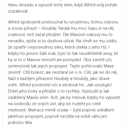
hlavu dozadu a vypustil tichý sten, když Alfréd svůj pohyb
zopakoval.
Alfréd spokojeně poslouchal tu vzrušenou, tichou odezvu
a znovu přirazil – hlouběji. Nedal mu moc času si na něj
zvyknout, než začal přirážet. Dle Maxové odezvy mu to
nevadilo, spíše si to doslova užíval. Na chvíli se mu zdálo,
že spatřil i neposednou slinu, která utekla z jeho rtů. I
kdyby ho jenom šálil zrak, bylo to tak neuvěřitelně sexy, že
by si to o Maxovi nemohl ani pomyslet. Oba zavřeli oči,
zintenzivnili tak jejich propojení. Teplo pohlcovalo Maxe
zevnitř. Cítil bolest, ale nestaral se o ni. Cítil, jak se do něj
tlačí s každým přírazem hlouběji a hlouběji, jako dravé
zvíře. Alfréd pootevřel oči a sledoval ho.
Jak vzrušující
.
Držel jeho boky a přirážel o to rychleji. Vysloužil si tak
zadržený Maxův sten. Ach, jak by miloval, kdyby ho vypustil
na svobodu ze svých úst, aby se rozlehl po celé
místnosti. Matrace mírně vrzala – byla poprvé svědkem
jakéhosi propojení, poprvé necítila na sobě váhu jen
jednoho těla.