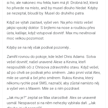
si ho, ale nakonec mu řekla, kam má jít. Drobná lež, která
ho přivede na místo, aniž by musel dlouho hledat. Kdyby
se nezeptal, bloudil by. Musel do druhého patra.
Když se výtah zastavil, vyšel ven. Na jeho místo vešel
jakýsi vysoký doktor. S brýlemi na nose a rouškou přes
ústa, kašlaje, když vstupoval dovnitř. Max mu nevěnoval
moc velkou pozornost.
Kdyby se na něj však podíval pozorněji…
Zamířil rovnou do pokoje, kde ležel Chris Adams. Sotva
vešel dovnitř, našel unavené Alexe a Kevina, kteří
nespouštěli oči z Chrisova zdravotního stavu. Když vešel,
až po chvíli se podívali jeho směrem. Jako první vstal Alex,
mile se usmál a šel jeho směrem. Rukou Kevina, který
někomu rychle psal SMS, naznačil, aby zůstal namísto něj
a vyšel ven s Maxem. Mile se s ním pozdravil.
„Jak mu je?“ zeptal se Max starostlivě. Alex se unaveně
usmál. Nespavost si na něm nehezky vybírala daň. „Jak