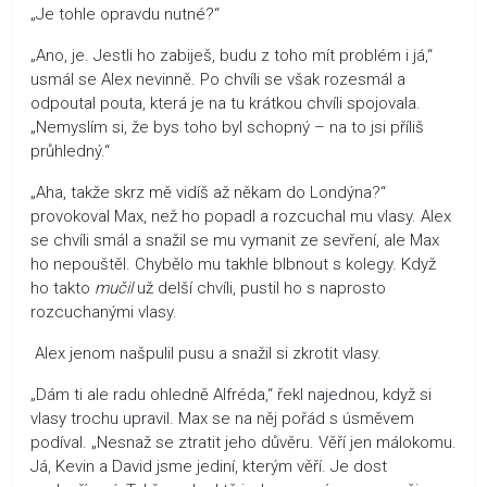
„Je tohle opravdu nutné?“
„Ano, je. Jestli ho zabiješ, budu z toho mít problém i já,“
usmál se Alex nevinně. Po chvíli se však rozesmál a
odpoutal pouta, která je na tu krátkou chvíli spojovala.
„Nemyslím si, že bys toho byl schopný – na to jsi příliš
průhledný.“
„Aha, takže skrz mě vidíš až někam do Londýna?“
provokoval Max, než ho popadl a rozcuchal mu vlasy. Alex
se chvíli smál a snažil se mu vymanit ze sevření, ale Max
ho nepouštěl. Chybělo mu takhle blbnout s kolegy. Když
ho takto
mučil
už delší chvíli, pustil ho s naprosto
rozcuchanými vlasy.
Alex jenom našpulil pusu a snažil si zkrotit vlasy.
„Dám ti ale radu ohledně Alfréda,“ řekl najednou, když si
vlasy trochu upravil. Max se na něj pořád s úsměvem
podíval. „Nesnaž se ztratit jeho důvěru. Věří jen málokomu.
Já, Kevin a David jsme jediní, kterým věří. Je dost