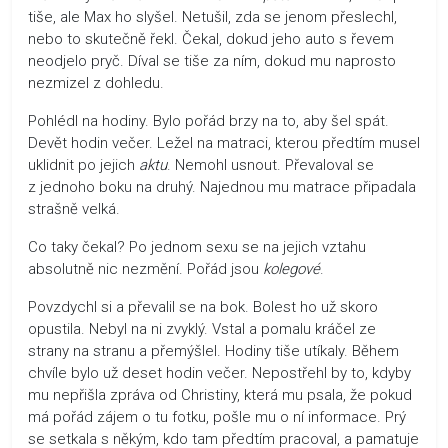
tiše, ale Max ho slyšel. Netušil, zda se jenom přeslechl,
nebo to skutečně řekl. Čekal, dokud jeho auto s řevem
neodjelo pryč. Díval se tiše za ním, dokud mu naprosto
nezmizel z dohledu.
Pohlédl na hodiny. Bylo pořád brzy na to, aby šel spát.
Devět hodin večer. Ležel na matraci, kterou předtím musel
uklidnit po jejich
aktu
. Nemohl usnout. Převaloval se
z jednoho boku na druhý. Najednou mu matrace připadala
strašně velká.
Co taky čekal? Po jednom sexu se na jejich vztahu
absolutně nic nezmění. Pořád jsou
kolegové
.
Povzdychl si a převalil se na bok. Bolest ho už skoro
opustila. Nebyl na ni zvyklý. Vstal a pomalu kráčel ze
strany na stranu a přemýšlel. Hodiny tiše utíkaly. Během
chvíle bylo už deset hodin večer. Nepostřehl by to, kdyby
mu nepřišla zpráva od Christiny, která mu psala, že pokud
má pořád zájem o tu fotku, pošle mu o ní informace. Prý
se setkala s někým, kdo tam předtím pracoval, a pamatuje