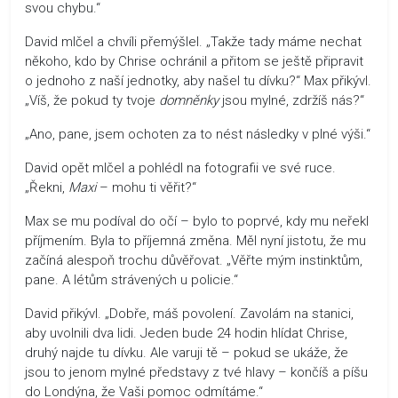
svou chybu.“
David mlčel a chvíli přemýšlel. „Takže tady máme nechat
někoho, kdo by Chrise ochránil a přitom se ještě připravit
o jednoho z naší jednotky, aby našel tu dívku?“ Max přikývl.
„Víš, že pokud ty tvoje
domněnky
jsou mylné, zdržíš nás?“
„Ano, pane, jsem ochoten za to nést následky v plné výši.“
David opět mlčel a pohlédl na fotografii ve své ruce.
„Řekni,
Maxi
– mohu ti věřit?“
Max se mu podíval do očí – bylo to poprvé, kdy mu neřekl
příjmením. Byla to příjemná změna. Měl nyní jistotu, že mu
začíná alespoň trochu důvěřovat. „Věřte mým instinktům,
pane. A létům strávených u policie.“
David přikývl. „Dobře, máš povolení. Zavolám na stanici,
aby uvolnili dva lidi. Jeden bude 24 hodin hlídat Chrise,
druhý najde tu dívku. Ale varuji tě – pokud se ukáže, že
jsou to jenom mylné představy z tvé hlavy – končíš a píšu
do Londýna, že Vaši pomoc odmítáme.“