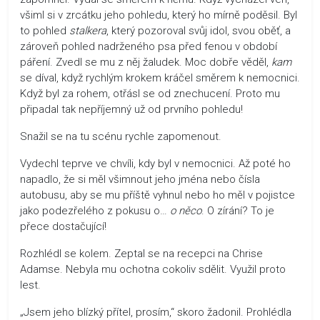
všiml si v zrcátku jeho pohledu, který ho mírně poděsil. Byl
to pohled
stalkera
, který pozoroval svůj idol, svou oběť, a
zároveň pohled nadrženého psa před fenou v období
páření. Zvedl se mu z něj žaludek. Moc dobře věděl,
kam
se díval, když rychlým krokem kráčel směrem k nemocnici.
Když byl za rohem, otřásl se od znechucení. Proto mu
připadal tak nepříjemný už od prvního pohledu!
Snažil se na tu scénu rychle zapomenout.
Vydechl teprve ve chvíli, kdy byl v nemocnici. Až poté ho
napadlo, že si měl všimnout jeho jména nebo čísla
autobusu, aby se mu příště vyhnul nebo ho měl v pojistce
jako podezřelého z pokusu o…
o něco
. O zírání? To je
přece dostačující!
Rozhlédl se kolem. Zeptal se na recepci na Chrise
Adamse. Nebyla mu ochotna cokoliv sdělit. Využil proto
lest.
„Jsem jeho blízký přítel, prosím,“ skoro žadonil. Prohlédla