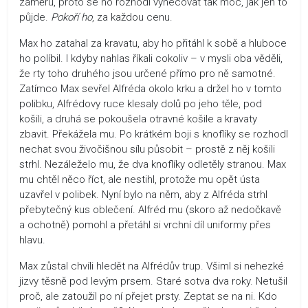
záměru, proto se ho rozhodl vyhecovat tak moc, jak jen to
půjde.
Pokoří ho
, za každou cenu.
Max ho zatahal za kravatu, aby ho přitáhl k sobě a hluboce
ho políbil. I kdyby nahlas říkali cokoliv – v mysli oba věděli,
že rty toho druhého jsou určené přímo pro ně samotné.
Zatímco Max sevřel Alfréda okolo krku a držel ho v tomto
polibku, Alfrédovy ruce klesaly dolů po jeho těle, pod
košili, a druhá se pokoušela otravné košile a kravaty
zbavit. Překážela mu. Po krátkém boji s knoflíky se rozhodl
nechat svou živočišnou sílu působit – prostě z něj košili
strhl. Nezáleželo mu, že dva knoflíky odletěly stranou. Max
mu chtěl něco říct, ale nestihl, protože mu opět ústa
uzavřel v polibek. Nyní bylo na něm, aby z Alfréda strhl
přebytečný kus oblečení. Alfréd mu (skoro až nedočkavě
a ochotně) pomohl a přetáhl si vrchní díl uniformy přes
hlavu.
Max zůstal chvíli hledět na Alfrédův trup. Všiml si nehezké
jizvy těsně pod levým prsem. Staré sotva dva roky. Netušil
proč, ale zatoužil po ní přejet prsty. Zeptat se na ni. Kdo