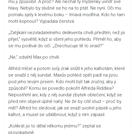
mu ji způsobil. A proč? Ale nechal ty myšlenky uvnitř své
hlavy. Nebylo by slušné se ho na to ptát. Ne nyní. Oči mu
pomalu sjely k levému boku – tmavá modřina. Kdo ho tam
mohl kopnout? Vypadala čerstvá.
„Zatýkání nezvladatelného delikventa chvíli předtím, než jsi
přijel,“ vysvětlil, když si všiml jeho pohledu. Přiměl ho, aby
se mu podíval do očí. „Znechucuje tě to snad?“
„Ne,“ odvětil Max po chvíli.
Alfréd mlčel a potom svůj zrak snížil k jeho kalhotám, které
se snažil z něj sundat. Maxův pohled opět padl na jizvu
pod jeho levým prsem. Kdo mohl být tak zručný, aby ji
způsobil? Komu se povedlo pokořit Alfréda Riddlea?
Nepostřehl ani, kdy z něj sundal zbytek oblečení, když se
před ním objevil úplně nahý. Ne že by cítil stud – proč by
měl? Alfréd ho sledoval, jak se snaží uvolnit pásek u jeho
kalhot, a musel se ušklíbnout, když s ním zápasil.
„Kolikrát jsi to dělal někomu jinému?“ zeptal se
provokativně.