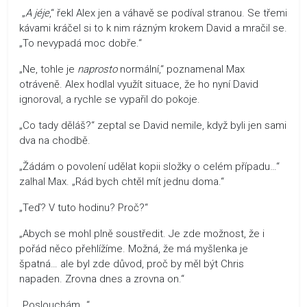
„
A jéje
,“ řekl Alex jen a váhavě se podíval stranou. Se třemi
kávami kráčel si to k nim rázným krokem David a mračil se.
„To nevypadá moc dobře.“
„Ne, tohle je
naprosto
normální,“ poznamenal Max
otráveně. Alex hodlal využít situace, že ho nyní David
ignoroval, a rychle se vypařil do pokoje.
„Co tady děláš?“ zeptal se David nemile, když byli jen sami
dva na chodbě.
„Žádám o povolení udělat kopii složky o celém případu…“
zalhal Max. „Rád bych chtěl mít jednu doma.“
„Teď? V tuto hodinu? Proč?“
„Abych se mohl plně soustředit. Je zde možnost, že i
pořád něco přehlížíme. Možná, že má myšlenka je
špatná… ale byl zde důvod, proč by měl být Chris
napaden. Zrovna dnes a zrovna on.“
„Poslouchám…“