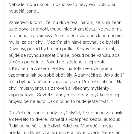
Nebude moci usnout, dokud se to nevyřeší. Dokud si
neudělá jasno…
Vzhledem k tomu, že mu důvěřovali natolik, že si služební
auto dovolit nemohl, musel hledat zastávku. Netrvalo mu
to dlouho, byl všímavý. A měl štěstí. Autobus k nemocnici
mu jel za pár chvil. Mezitím si v hlavě srovnal, co by řekl
Davidovi, pokud by ho tam potkal. Kdyby ho nepotkal,
půjde se rovnou zeptat Chrise, pokud bude vzhůru, zda
si něco pamatuje. Pokud ne, zůstane u něj spolu
s Kevinem a Alexem. Pohlédl na fotku ve své ruce a
vzpomínal, jak po sobě oběti šly. A zamračil se. Jako další
měla být na řadě usmívající se dívka. Protřel si obličej. Na
chvíli musí vypnout a zároveň si všechny myšlenky
zapamatovat. Sevřel si vlasy mezi prsty, když kolem něj
projelo černé auto. Jak dlouho to bude ještě trvat…?
Otevřel oči teprve tehdy, když slyšel, že se něco zastavilo
a otevřelo to dveře. Vzhlédl a viděl před sebou autobus.
Řidič se na něj klidně díval. Když mu Max sdělil místo,
předal mu lístek, vzal si peníze a zavřel dveře. Neřekl ani