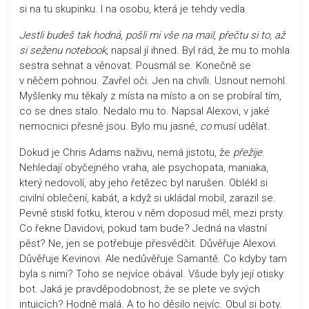
si na tu skupinku. I na osobu, která je tehdy vedla.
Jestli budeš tak hodná, pošli mi vše na mail
,
přečtu si to, až
si seženu notebook
, napsal jí ihned. Byl rád, že mu to mohla
sestra sehnat a věnovat. Pousmál se. Konečně se
v něčem pohnou. Zavřel oči. Jen na chvíli. Usnout nemohl.
Myšlenky mu těkaly z místa na místo a on se probíral tím,
co se dnes stalo. Nedalo mu to. Napsal Alexovi, v jaké
nemocnici přesně jsou. Bylo mu jasné,
co
musí udělat.
Dokud je Chris Adams naživu, nemá jistotu, že
přežije
.
Nehledají obyčejného vraha, ale psychopata, maniaka,
který nedovolí, aby jeho řetězec byl narušen. Oblékl si
civilní oblečení, kabát, a když si ukládal mobil, zarazil se.
Pevně stiskl fotku, kterou v něm doposud měl, mezi prsty.
Co řekne Davidovi, pokud tam bude? Jedná na vlastní
pěst? Ne, jen se potřebuje přesvědčit. Důvěřuje Alexovi.
Důvěřuje Kevinovi. Ale nedůvěřuje Samantě. Co kdyby tam
byla s nimi? Toho se nejvíce obával. Všude byly její otisky
bot. Jaká je pravděpodobnost, že se plete ve svých
intuicích? Hodně malá. A to ho děsilo nejvíc. Obul si boty.