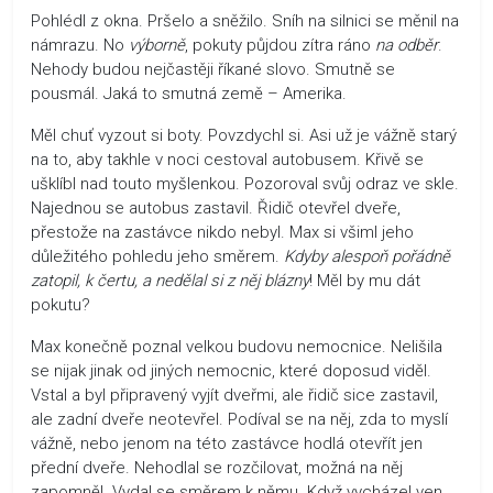
Pohlédl z okna. Pršelo a sněžilo. Sníh na silnici se měnil na
námrazu. No
výborně
, pokuty půjdou zítra ráno
na odběr
.
Nehody budou nejčastěji říkané slovo. Smutně se
pousmál. Jaká to smutná země – Amerika.
Měl chuť vyzout si boty. Povzdychl si. Asi už je vážně starý
na to, aby takhle v noci cestoval autobusem. Křivě se
ušklíbl nad touto myšlenkou. Pozoroval svůj odraz ve skle.
Najednou se autobus zastavil. Řidič otevřel dveře,
přestože na zastávce nikdo nebyl. Max si všiml jeho
důležitého pohledu jeho směrem.
Kdyby alespoň pořádně
zatopil, k čertu, a nedělal si z něj blázny
! Měl by mu dát
pokutu?
Max konečně poznal velkou budovu nemocnice. Nelišila
se nijak jinak od jiných nemocnic, které doposud viděl.
Vstal a byl připravený vyjít dveřmi, ale řidič sice zastavil,
ale zadní dveře neotevřel. Podíval se na něj, zda to myslí
vážně, nebo jenom na této zastávce hodlá otevřít jen
přední dveře. Nehodlal se rozčilovat, možná na něj
zapomněl. Vydal se směrem k němu. Když vycházel ven,