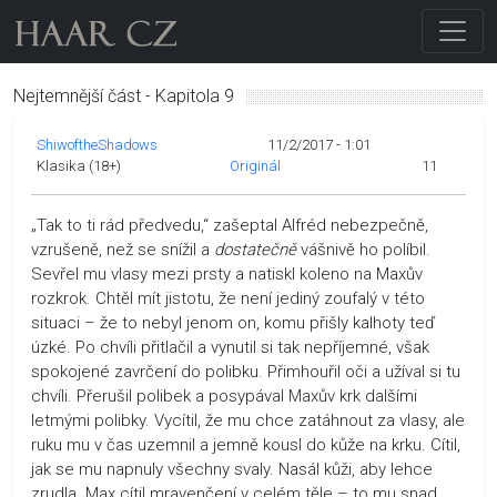
Nejtemnější část - Kapitola 9
ShiwoftheShadows
11/2/2017 - 1:01
Klasika (18+)
Originál
11
„Tak to ti rád předvedu,“ zašeptal Alfréd nebezpečně,
vzrušeně, než se snížil a
dostatečně
vášnivě ho políbil.
Sevřel mu vlasy mezi prsty a natiskl koleno na Maxův
rozkrok. Chtěl mít jistotu, že není jediný zoufalý v této
situaci – že to nebyl jenom on, komu přišly kalhoty teď
úzké. Po chvíli přitlačil a vynutil si tak nepříjemné, však
spokojené zavrčení do polibku. Přimhouřil oči a užíval si tu
chvíli. Přerušil polibek a posypával Maxův krk dalšími
letmými polibky. Vycítil, že mu chce zatáhnout za vlasy, ale
ruku mu v čas uzemnil a jemně kousl do kůže na krku. Cítil,
jak se mu napnuly všechny svaly. Nasál kůži, aby lehce
zrudla. Max cítil mravenčení v celém těle – to mu snad