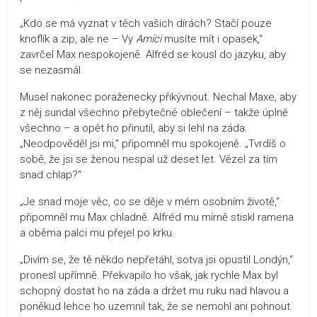
„Kdo se má vyznat v těch vašich dírách? Stačí pouze
knoflík a zip, ale ne – Vy
Amíci
musíte mít i opasek,“
zavrčel Max nespokojeně. Alfréd se kousl do jazyku, aby
se nezasmál.
Musel nakonec poraženecky přikývnout. Nechal Maxe, aby
z něj sundal všechno přebytečné oblečení – takže úplně
všechno – a opět ho přinutil, aby si lehl na záda.
„Neodpověděl jsi mi,“ připomněl mu spokojeně. „Tvrdíš o
sobě, že jsi se ženou nespal už deset let. Vězel za tím
snad chlap?“
„Je snad moje věc, co se děje v mém osobním životě,“
připomněl mu Max chladně. Alfréd mu mírně stiskl ramena
a oběma palci mu přejel po krku.
„Divím se, že tě někdo nepřetáhl, sotva jsi opustil Londýn,“
pronesl upřímně. Překvapilo ho však, jak rychle Max byl
schopný dostat ho na záda a držet mu ruku nad hlavou a
poněkud lehce ho uzemnil tak, že se nemohl ani pohnout.