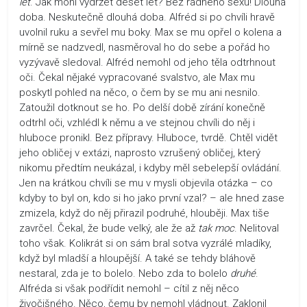
let
. Jak mohl vydržet deset let? Bez řádného sexu! Dlouhá
doba. Neskutečně dlouhá doba. Alfréd si po chvíli hravě
uvolnil ruku a sevřel mu boky. Max se mu opřel o kolena a
mírně se nadzvedl, nasměroval ho do sebe a pořád ho
vyzývavě sledoval. Alfréd nemohl od jeho těla odtrhnout
oči. Čekal nějaké vypracované svalstvo, ale Max mu
poskytl pohled na něco, o čem by se mu ani nesnilo.
Zatoužil dotknout se ho. Po delší době zírání konečně
odtrhl oči, vzhlédl k němu a ve stejnou chvíli do něj i
hluboce pronikl. Bez přípravy. Hluboce, tvrdě. Chtěl vidět
jeho obličej v extázi, naprosto vzrušený obličej, který
nikomu předtím neukázal, i kdyby měl sebelepší ovládání.
Jen na krátkou chvíli se mu v mysli objevila otázka – co
kdyby to byl on, kdo si ho jako první vzal? – ale hned zase
zmizela, když do něj přirazil podruhé, hlouběji. Max tiše
zavrčel. Čekal, že bude velký, ale že až
tak moc
. Nelitoval
toho však. Kolikrát si on sám bral sotva vyzrálé mladíky,
když byl mladší a hloupější. A také se tehdy bláhově
nestaral, zda je to bolelo. Nebo zda to bolelo
druhé
.
Alfréda si však podřídit nemohl – cítil z něj něco
živočišného. Něco, čemu by nemohl vládnout. Zaklonil