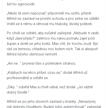
šel ho vyprovodit.
„Nikdo tě sem nepozval,“ připomněl mu ostře, přísně.
Alfréd se zastavil na prvním schodu a pro sebe se ušklíbl.
Vrátil se k němu a věnoval mu hluboký, divoký polibek.
Po chvíli se odtáhl, aby svůdně zašeptal: „Nebude ti vadit,
když
zase
přijdu?“ zatímco mu rukou pomalu zajel pod
župan a dotkl se jeho boků. Max cítil, že trochu zrudl. Byl
rád za temnou, chladnou noc kolem nich. Tak si alespoň
Alfréd ničeho všimnout nemohl.
„Ani ne…“ pronesl tiše s pohledem stranou.
„Kdybych na něco přišel, ozvu se,“ dodal Alfréd už
profesionálně a odtáhl se.
„Díky…“ odvětil Max a chvíli váhal, než dodal: „Jsi vážně
dobrý člověk.“
Alfréd se po jeho slovech zastavil u branky. „Nenazývej
mě dobrým člověkem. Budeš toho
potom
litovat,“ zašeptal