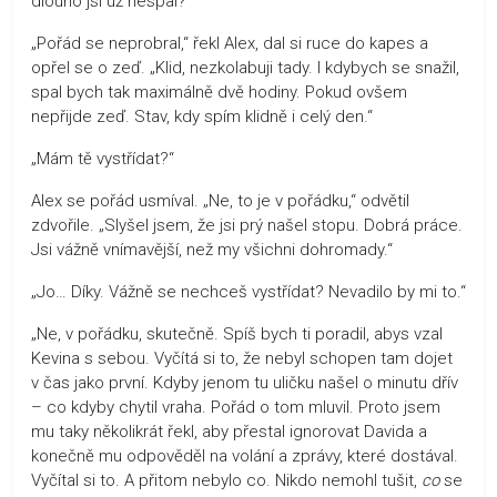
dlouho jsi už nespal?“
„Pořád se neprobral,“ řekl Alex, dal si ruce do kapes a
opřel se o zeď. „Klid, nezkolabuji tady. I kdybych se snažil,
spal bych tak maximálně dvě hodiny. Pokud ovšem
nepřijde zeď. Stav, kdy spím klidně i celý den.“
„Mám tě vystřídat?“
Alex se pořád usmíval. „Ne, to je v pořádku,“ odvětil
zdvořile. „Slyšel jsem, že jsi prý našel stopu. Dobrá práce.
Jsi vážně vnímavější, než my všichni dohromady.“
„Jo… Díky. Vážně se nechceš vystřídat? Nevadilo by mi to.“
„Ne, v pořádku, skutečně. Spíš bych ti poradil, abys vzal
Kevina s sebou. Vyčítá si to, že nebyl schopen tam dojet
v čas jako první. Kdyby jenom tu uličku našel o minutu dřív
– co kdyby chytil vraha. Pořád o tom mluvil. Proto jsem
mu taky několikrát řekl, aby přestal ignorovat Davida a
konečně mu odpověděl na volání a zprávy, které dostával.
Vyčítal si to. A přitom nebylo co. Nikdo nemohl tušit,
co
se