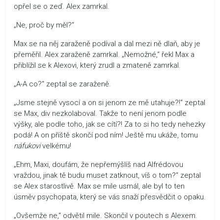
opřel se o zeď. Alex zamrkal.
„Ne, proč by měl?“
Max se na něj zaraženě podíval a dal mezi ně dlaň, aby je
přeměřil. Alex zaraženě zamrkal. „Nemožné,“ řekl Max a
přiblížil se k Alexovi, který zrudl a zmateně zamrkal.
„A-A co?“ zeptal se zaraženě.
„Jsme stejně vysocí a on si jenom ze mě utahuje?!“ zeptal
se Max, div nezkolaboval. Takže to není jenom podle
výšky, ale podle toho, jak se cítí?! Za to si ho tedy nehezky
podá! A on příště skončí pod ním! Ještě mu ukáže, tomu
náfukovi
velkému!
„Ehm, Maxi, doufám, že nepřemýšlíš nad Alfrédovou
vraždou, jinak tě budu muset zatknout, víš o tom?“ zeptal
se Alex starostlivě. Max se mile usmál, ale byl to ten
úsměv psychopata, který se vás snaží přesvědčit o opaku.
„Ovšemže ne,“ odvětil mile. Skončil v poutech s Alexem.