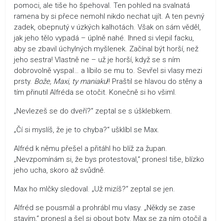
pomoci, ale tiše ho špehoval. Ten pohled na svalnatá
ramena by si přece nemohl nikdo nechat ujít. A ten pevný
zadek, obepnutý v úzkých kalhotách. Však on sám věděl,
jak jeho tělo vypadá – úplně nahé. Ihned si vlepil facku,
aby se zbavil úchylných myšlenek. Začínal být horší, než
jeho sestra! Vlastně ne – už je horší, když se s ním
dobrovolně vyspal… a líbilo se mu to. Sevřel si vlasy mezi
prsty.
Bože, Maxi, ty maniaku
!! Praštil se hlavou do stěny a
tím přinutil Alfréda se otočit. Konečně si ho všiml.
„Nevlezeš se do dveří?“ zeptal se s úšklebkem.
„Čí si myslíš, že je to chyba?“ ušklíbl se Max.
Alfréd k němu přešel a přitáhl ho blíž za župan.
„Nevzpomínám si, že bys protestoval,“ pronesl tiše, blízko
jeho ucha, skoro až svůdně.
Max ho mlčky sledoval. „Už mizíš?“ zeptal se jen.
Alfréd se pousmál a prohrábl mu vlasy. „Někdy se zase
stavím,“ pronesl a šel si obout boty. Max se za ním otočil a