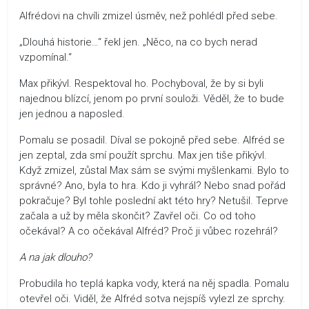
Alfrédovi na chvíli zmizel úsměv, než pohlédl před sebe.
„Dlouhá historie…“ řekl jen. „Něco, na co bych nerad
vzpomínal.“
Max přikývl. Respektoval ho. Pochyboval, že by si byli
najednou blízcí, jenom po první souloži. Věděl, že to bude
jen jednou a naposled.
Pomalu se posadil. Díval se pokojně před sebe. Alfréd se
jen zeptal, zda smí použít sprchu. Max jen tiše přikývl.
Když zmizel, zůstal Max sám se svými myšlenkami. Bylo to
správné? Ano, byla to hra. Kdo ji vyhrál? Nebo snad pořád
pokračuje? Byl tohle poslední akt této hry? Netušil. Teprve
začala a už by měla skončit? Zavřel oči. Co od toho
očekával? A co očekával Alfréd? Proč ji vůbec rozehrál?
A na jak dlouho?
Probudila ho teplá kapka vody, která na něj spadla. Pomalu
otevřel oči. Viděl, že Alfréd sotva nejspíš vylezl ze sprchy.