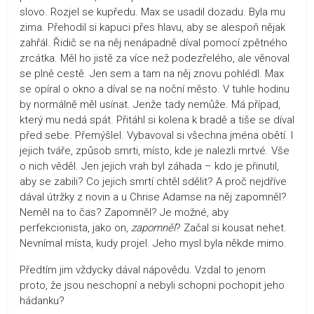
slovo. Rozjel se kupředu. Max se usadil dozadu. Byla mu
zima. Přehodil si kapuci přes hlavu, aby se alespoň nějak
zahřál. Řidič se na něj nenápadně díval pomocí zpětného
zrcátka. Měl ho jistě za více než podezřelého, ale věnoval
se plně cestě. Jen sem a tam na něj znovu pohlédl. Max
se opíral o okno a díval se na noční město. V tuhle hodinu
by normálně měl usínat. Jenže tady nemůže. Má případ,
který mu nedá spát. Přitáhl si kolena k bradě a tiše se díval
před sebe. Přemýšlel. Vybavoval si všechna jména obětí. I
jejich tváře, způsob smrti, místo, kde je nalezli mrtvé. Vše
o nich věděl. Jen jejich vrah byl záhada – kdo je přinutil,
aby se zabili? Co jejich smrtí chtěl sdělit? A proč nejdříve
dával útržky z novin a u Chrise Adamse na něj zapomněl?
Neměl na to čas? Zapomněl? Je možné, aby
perfekcionista, jako on,
zapomněl
? Začal si kousat nehet.
Nevnímal místa, kudy projel. Jeho mysl byla někde mimo.
Předtím jim vždycky dával nápovědu. Vzdal to jenom
proto, že jsou neschopní a nebyli schopni pochopit jeho
hádanku?