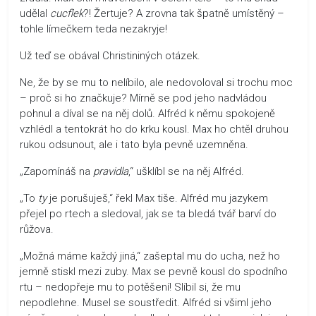
udělal
cucflek
?! Žertuje? A zrovna tak špatně umístěný –
tohle límečkem teda nezakryje!
Už teď se obával Christininých otázek.
Ne, že by se mu to nelíbilo, ale nedovoloval si trochu moc
– proč si ho značkuje? Mírně se pod jeho nadvládou
pohnul a díval se na něj dolů. Alfréd k němu spokojeně
vzhlédl a tentokrát ho do krku kousl. Max ho chtěl druhou
rukou odsunout, ale i tato byla pevně uzemněna.
„Zapomínáš na
pravidla
,“ ušklíbl se na něj Alfréd.
„To
ty
je porušuješ,“ řekl Max tiše. Alfréd mu jazykem
přejel po rtech a sledoval, jak se ta bledá tvář barví do
růžova.
„Možná máme každý jiná,“ zašeptal mu do ucha, než ho
jemně stiskl mezi zuby. Max se pevně kousl do spodního
rtu – nedopřeje mu to potěšení! Slíbil si, že mu
nepodlehne. Musel se soustředit. Alfréd si všiml jeho