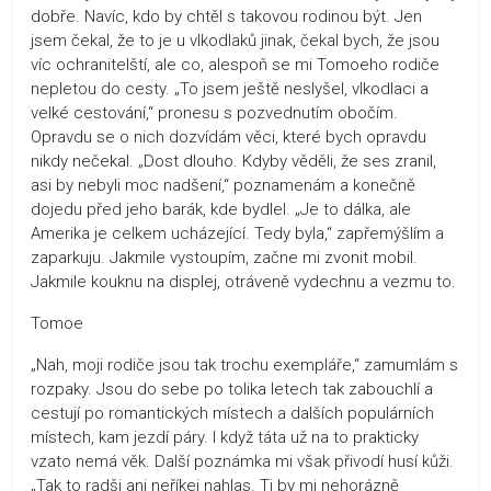
dobře. Navíc, kdo by chtěl s takovou rodinou být. Jen
jsem čekal, že to je u vlkodlaků jinak, čekal bych, že jsou
víc ochranitelští, ale co, alespoň se mi Tomoeho rodiče
nepletou do cesty. „To jsem ještě neslyšel, vlkodlaci a
velké cestování,“ pronesu s pozvednutím obočím.
Opravdu se o nich dozvídám věci, které bych opravdu
nikdy nečekal. „Dost dlouho. Kdyby věděli, že ses zranil,
asi by nebyli moc nadšení,“ poznamenám a konečně
dojedu před jeho barák, kde bydlel. „Je to dálka, ale
Amerika je celkem ucházející. Tedy byla,“ zapřemýšlím a
zaparkuju. Jakmile vystoupím, začne mi zvonit mobil.
Jakmile kouknu na displej, otráveně vydechnu a vezmu to.
Tomoe
„Nah, moji rodiče jsou tak trochu exempláře,“ zamumlám s
rozpaky. Jsou do sebe po tolika letech tak zabouchlí a
cestují po romantických místech a dalších populárních
místech, kam jezdí páry. I když táta už na to prakticky
vzato nemá věk. Další poznámka mi však přivodí husí kůži.
„Tak to radši ani neříkej nahlas. Ti by mi nehorázně