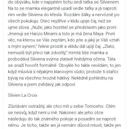
do obýváku, kde v napjatém tichu sedí taťka se Silvienem.
Na to se mamka elegantně usadí vedle taťky a já naproti
nim vedle Silviena do křesla. Rozdám šálky a nervózně po
všech pokukuju. Otec nejdříve v klidu upije čaj, než se
ujme slova. „Nuže, jako hostitel se představím jako první.
Jmenuji se Hanzo Minami a toto je má žena Maya. První
věc, na kterou se Vás zeptám, kdo jste a jaký je Váš vztah
s mým synem,“ řekne prostě a vklidu dál upíjí čaj. „Zlato,
nemusíš být přeci tak zdvořilý,“ mrmlá tiše mamka a
probodává Silviena svýma zlatavě hnědýma očima. Táta
se snaží hovořit formálně. Obvykle ho takle nevídám, to jen
když mluvívá s nějakými klanovými vůdci, protože ti staříci
bývaj na všechno hrozně háklivý. Neklidně pohlédnu na
Silviena a jsem zvědavý, jak odpoví.
Silvien La Croix
Zůstávám ostražitý, ale chci mít u sebe Tomoeho. Cítím
se nesvůj, když není u mě. Nakonec ale jeho otce
následuju do tak známého pokoje a posadím se naproti
němu. Je ticho, takže ani já nemám důvod mluvit, takže jen