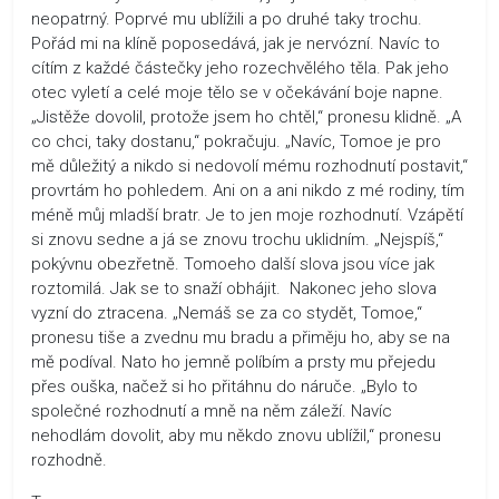
neopatrný. Poprvé mu ublížili a po druhé taky trochu.
Pořád mi na klíně poposedává, jak je nervózní. Navíc to
cítím z každé částečky jeho rozechvělého těla. Pak jeho
otec vyletí a celé moje tělo se v očekávání boje napne.
„Jistěže dovolil, protože jsem ho chtěl,“ pronesu klidně. „A
co chci, taky dostanu,“ pokračuju. „Navíc, Tomoe je pro
mě důležitý a nikdo si nedovolí mému rozhodnutí postavit,“
provrtám ho pohledem. Ani on a ani nikdo z mé rodiny, tím
méně můj mladší bratr. Je to jen moje rozhodnutí. Vzápětí
si znovu sedne a já se znovu trochu uklidním. „Nejspíš,“
pokývnu obezřetně. Tomoeho další slova jsou více jak
roztomilá. Jak se to snaží obhájit. Nakonec jeho slova
vyzní do ztracena. „Nemáš se za co stydět, Tomoe,“
pronesu tiše a zvednu mu bradu a přiměju ho, aby se na
mě podíval. Nato ho jemně políbím a prsty mu přejedu
přes ouška, načež si ho přitáhnu do náruče. „Bylo to
společné rozhodnutí a mně na něm záleží. Navíc
nehodlám dovolit, aby mu někdo znovu ublížil,“ pronesu
rozhodně.