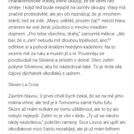
charakteristické vrásky, které ukazují, že se velmi rád
směje. I když teď bude nejspíš na úsměv skoupý. Vlasy má
značně prošedivělé, ale jen oči naznačují, že je mnohem
starší, než se zdá. „Mayo, uděláš, prosím čaj?“ natočí hlavu
směrem ke své ženě, působící o mnoho mladším
dojmem. „Pro tebe všechno, drahý,“ zamumlá měkce. „Ale
ber, že s „ním“ nebudu mít dlouhou trpělivost, ano?“
odfrkne si a pohodí lesklými hnědými kadeřemi. Na to
vezme mě za ruku a musím jít s ní. Pousměju se
povzbudivě na Silviena a zmizím v domě. Otec zatím
pokyne Silvienovi, aby ho následoval také. To je teda síla,
čajový dýchánek vlkodlaků s upírem...
Silvien La Croix
Zavrtím hlavou. V první chvíli bych čekal, že se na mě jeho
máma vrhne, ale teď je k Tomoemu samé ňuňu ťuťu.
Skoro až mám nutkání se tomu ušklíbnout, ale to by asi
nebylo nejlepší. Zatím to je vše v klidu. „Ty už se nikoho
nikdy nedotknou,“ pokrčím rameny. Sice Lovce ani upíři ani
vlkodlakové moc často nezabíjejí, ale já už mám během