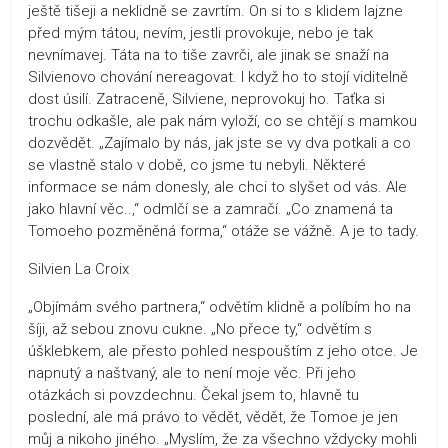
ještě tišeji a neklidně se zavrtím. On si to s klidem lajzne
před mým tátou, nevím, jestli provokuje, nebo je tak
nevnímavej. Táta na to tiše zavrči, ale jinak se snaží na
Silvienovo chování nereagovat. I když ho to stojí viditelně
dost úsilí. Zatraceně, Silviene, neprovokuj ho. Taťka si
trochu odkašle, ale pak nám vyloží, co se chtějí s mamkou
dozvědět. „Zajímalo by nás, jak jste se vy dva potkali a co
se vlastně stalo v době, co jsme tu nebyli. Některé
informace se nám donesly, ale chci to slyšet od vás. Ale
jako hlavní věc..,“ odmlčí se a zamračí. „Co znamená ta
Tomoeho pozměněná forma,“ otáže se vážně. A je to tady.
Silvien La Croix
„Objímám svého partnera,“ odvětím klidně a políbím ho na
šíji, až sebou znovu cukne. „No přece ty,“ odvětím s
úšklebkem, ale přesto pohled nespouštím z jeho otce. Je
napnutý a naštvaný, ale to není moje věc. Při jeho
otázkách si povzdechnu. Čekal jsem to, hlavně tu
poslední, ale má právo to vědět, vědět, že Tomoe je jen
můj a nikoho jiného. „Myslím, že za všechno vždycky mohli