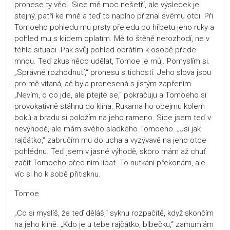
pronese ty věci. Sice mě moc nešetří, ale výsledek je
stejný, patří ke mně a teď to naplno přiznal svému otci. Při
Tomoeho pohledu mu prsty přejedu po hřbetu jeho ruky a
pohled mu s klidem oplatím. Mě to štěně nerozhodí, ne v
téhle situaci. Pak svůj pohled obrátím k osobě přede
mnou. Teď zkus něco udělat, Tomoe je můj. Pomyslím si.
„Správné rozhodnutí,“ pronesu s tichostí. Jeho slova jsou
pro mě vítaná, ač byla pronesená s jistým zapřením.
„Nevím, o co jde, ale ptejte se,“ pokračuju a Tomoeho si
provokativně stáhnu do klína. Rukama ho obejmu kolem
boků a bradu si položím na jeho rameno. Sice jsem teď v
nevýhodě, ale mám svého sladkého Tomoeho. „Jsi jak
rajčátko,“ zabručím mu do ucha a vyzývavě na jeho otce
pohlédnu. Teď jsem v jasné výhodě, skoro mám až chuť
začít Tomoeho před ním líbat. To nutkání překonám, ale
víc si ho k sobě přitisknu.
Tomoe
„Co si myslíš, že teď děláš,“ syknu rozpačitě, když skončím
na jeho klíně. „Kdo je u tebe rajčátko, blbečku,“ zamumlám