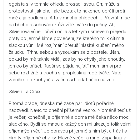
egoista si v tomhle ohledu prosadil svou. Grr, můžu si
protestovat, jak chci, ale beztak to nakonec obrátí proti
mně a já podlehnu. A to v mnoha ohledech... Převrátím se
na břicho a schovám zrůžovělé tváře do peřiny. Ah,
Silvienova vůně...přivřu oči a s lehkým úsměvem přejedu
prsty po jemné látce povlečení, ze kterého tolik cítím tu
sladkou vůni. Mé rozjímání přeruší hlasité kručení mého
žaludku. Trhnu sebou a vysoukám se z postele. „Nah,
pokud by mě takhle viděl, zas by ho chytly jeho choutky,
jen co by přišel. Radši se půjdu najíst,“ mumlám si pro
sebe roztržitě a trochu si proplesknu rudé tváře. Nato
zamířím do kuchyně a začnu si hledat něco na zub.
Silvien La Croix
Pitomá práce, dneska mě zase pár idiotů pořádně
nadzvedl. Navíc to dnešní příšerné vedro. Nicméně teď už
je večer, konečně je příjemně a doma mě čeká něco moc
sladkého. Bydlí se mnou a každý den mi ukazuje tolik velmi
příjemných věcí. Je opravdu příjemné s ním být a trávit s
ním ty příjemné chvilky. Hlavně večer a ráno. Zaparkuju v