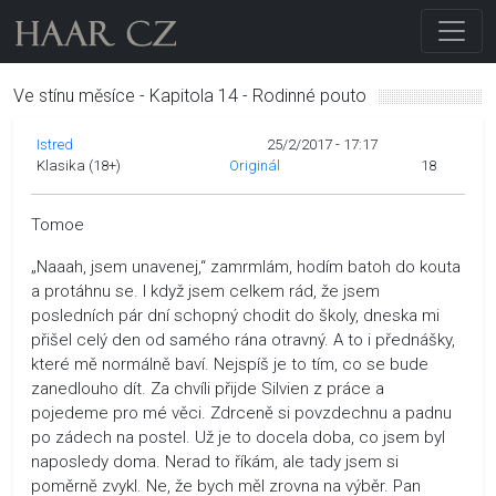
Ve stínu měsíce - Kapitola 14 - Rodinné pouto
Istred
25/2/2017 - 17:17
Klasika (18+)
Originál
18
Tomoe
„Naaah, jsem unavenej,“ zamrmlám, hodím batoh do kouta
a protáhnu se. I když jsem celkem rád, že jsem
posledních pár dní schopný chodit do školy, dneska mi
přišel celý den od samého rána otravný. A to i přednášky,
které mě normálně baví. Nejspíš je to tím, co se bude
zanedlouho dít. Za chvíli přijde Silvien z práce a
pojedeme pro mé věci. Zdrceně si povzdechnu a padnu
po zádech na postel. Už je to docela doba, co jsem byl
naposledy doma. Nerad to říkám, ale tady jsem si
poměrně zvykl. Ne, že bych měl zrovna na výběr. Pan