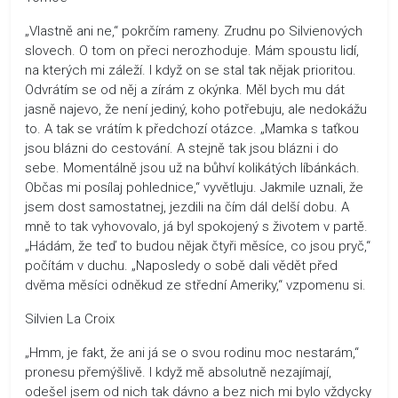
„Vlastně ani ne,“ pokrčím rameny. Zrudnu po Silvienových
slovech. O tom on přeci nerozhoduje. Mám spoustu lidí,
na kterých mi záleží. I když on se stal tak nějak prioritou.
Odvrátím se od něj a zírám z okýnka. Měl bych mu dát
jasně najevo, že není jediný, koho potřebuju, ale nedokážu
to. A tak se vrátím k předchozí otázce. „Mamka s taťkou
jsou blázni do cestování. A stejně tak jsou blázni i do
sebe. Momentálně jsou už na bůhví kolikátých líbánkách.
Občas mi posílaj pohlednice,“ vyvětluju. Jakmile uznali, že
jsem dost samostatnej, jezdili na čím dál delší dobu. A
mně to tak vyhovovalo, já byl spokojený s životem v partě.
„Hádám, že teď to budou nějak čtyři měsíce, co jsou pryč,“
počítám v duchu. „Naposledy o sobě dali vědět před
dvěma měsíci odněkud ze střední Ameriky,“ vzpomenu si.
Silvien La Croix
„Hmm, je fakt, že ani já se o svou rodinu moc nestarám,“
pronesu přemýšlivě. I když mě absolutně nezajímají,
odešel jsem od nich tak dávno a bez nich mi bylo vždycky