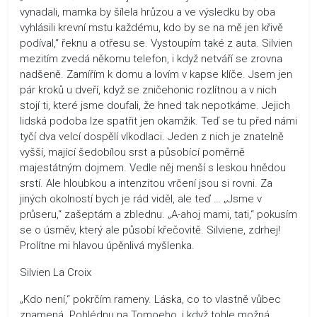
vynadali, mamka by šílela hrůzou a ve výsledku by oba
vyhlásili krevní mstu každému, kdo by se na mě jen křivě
podíval,“ řeknu a otřesu se. Vystoupím také z auta. Silvien
mezitím zvedá někomu telefon, i když netváří se zrovna
nadšeně. Zamířím k domu a lovím v kapse klíče. Jsem jen
pár kroků u dveří, když se zničehonic rozlítnou a v nich
stojí ti, které jsme doufali, že hned tak nepotkáme. Jejich
lidská podoba lze spatřit jen okamžik. Teď se tu před námi
tyčí dva velcí dospělí vlkodlaci. Jeden z nich je znatelně
vyšší, mající šedobílou srst a působící poměrně
majestátným dojmem. Vedle něj menší s leskou hnědou
srstí. Ale hloubkou a intenzitou vrčení jsou si rovni. Za
jiných okolností bych je rád viděl, ale teď … „Jsme v
průseru,“ zašeptám a zblednu. „A-ahoj mami, tati,“ pokusím
se o úsměv, který ale působí křečovitě. Silviene, zdrhej!
Prolítne mi hlavou úpěnlivá myšlenka.
Silvien La Croix
„Kdo není,“ pokrčím rameny. Láska, co to vlastně vůbec
znamená. Pohlédnu na Tomoeho, i když tohle možná