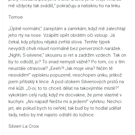
mě vždycky tak svádíš,“ pokračuju a natisknu ho na linku.
Tomoe
„Úplně normální,“ zareptám a zamrkám, když mě zalechtají
jeho rty na nose. Vzápětí opět obrátím oči vsloup. Já
čekal, kdy přijdou nějaká zvrhlá slova. Tenhle týpek
nevydrží chvíli mluvit normálně bez perverzních narážek.
„Nghh, S-silviene,“ skousnu si ret a zadržím vzdech. Tak on
by to odložil, jo? To snad nemyslí vážně? Po tom, co s tím
neustále otravoval? „Eeeh?! Jak moje vina? Ničím tě
nesvádím!“ vypísknu popuzeně, neschopen úniku, jelikož
jsem přitisklý k lince. A pod útokem Silvienových prstů na
mé kůži. „O-oi, to to chceš dělat na takovýmhle místě?“
vykoktám celý rudý, když mi docvakne, že jsme vlastně v
kuchyni. „Ani nápad! Neštvi mi a jedem!“ vyhrknu. Nechci
jet, ale pokud bych to neřekl, tak buď by to hodlal udělat
tady, nebo by mě najisto odtáhl do ložnice.
Silvien La Croix