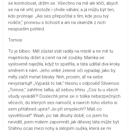
se kontrolovat, držím se. Všechno na mě ale křičí, abych
se na ně vrhl, protože i chvíle váhání, a já můžu být ten,
kdo prohraje. „Asi ses přepočítal s tím, kde jsou tvý
rodiče,“ pronesu s tichostí a ani na okamžik z nich
nespustím pohled.
Tomoe
To je blbec. Měl zůstat stát raději na místě a ne mě tu
majetnicky držet a cenit na ně zoubky. Mamka se
vysloveně naježila, když to spatřila, a táta udělal dva kroky
směrem k nám. Jeho velké zelené oči vypadají, jako by
měly začít metat blesky. Nnh, prosím, ať na sebe
nevystartují!! „Vypadá to tak,“ hlesnu v odpověď Silvienovi.
„Tomoe,“ zahříme taťka, až sebou trhnu. „Cos tu u všech
všudy vyváděl?! Doslechli jsme se o tolika nebezpečných
věcech, do kterých ses namočil, a navrch toho všeho si
sem přitáhneš upíra? Jsi při smyslech!? Máš co
vysvětlovat!“ Waah, po tak dlouhý době, co jsem ho
neviděl, jsem málem zapomněl, jak děsivej táta může být.
Stáhnu ocas mezi nohy a sklopím ouška, která se mi