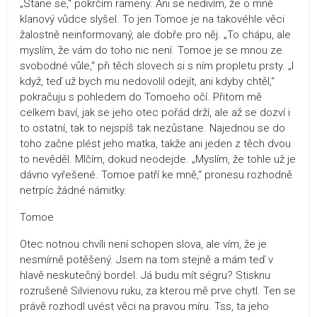
„Stane se,“ pokrčím rameny. Ani se nedivím, že o mně
klanový vůdce slyšel. To jen Tomoe je na takovéhle věci
žalostně neinformovaný, ale dobře pro něj. „To chápu, ale
myslím, že vám do toho nic není. Tomoe je se mnou ze
svobodné vůle,“ při těch slovech si s ním propletu prsty. „I
když, teď už bych mu nedovolil odejít, ani kdyby chtěl,“
pokračuju s pohledem do Tomoeho očí. Přitom mě
celkem baví, jak se jeho otec pořád drží, ale až se dozví i
to ostatní, tak to nejspíš tak nezůstane. Najednou se do
toho začne plést jeho matka, takže ani jeden z těch dvou
to nevěděl. Mlčím, dokud neodejde. „Myslím, že tohle už je
dávno vyřešené. Tomoe patří ke mně,“ pronesu rozhodně
netrpíc žádné námitky.
Tomoe
Otec notnou chvíli není schopen slova, ale vím, že je
nesmírně potěšený. Jsem na tom stejně a mám teď v
hlavě neskutečný bordel. Já budu mít ségru? Stisknu
rozrušeně Silvienovu ruku, za kterou mě prve chytl. Ten se
právě rozhodl uvést věci na pravou míru. Tss, ta jeho