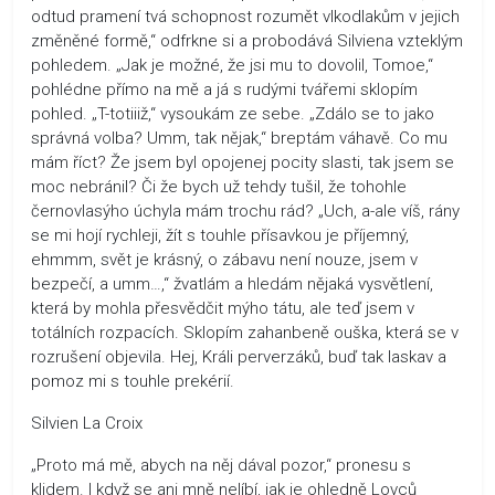
odtud pramení tvá schopnost rozumět vlkodlakům v jejich
změněné formě,“ odfrkne si a probodává Silviena vzteklým
pohledem. „Jak je možné, že jsi mu to dovolil, Tomoe,“
pohlédne přímo na mě a já s rudými tvářemi sklopím
pohled. „T-totiiiž,“ vysoukám ze sebe. „Zdálo se to jako
správná volba? Umm, tak nějak,“ breptám váhavě. Co mu
mám říct? Že jsem byl opojenej pocity slasti, tak jsem se
moc nebránil? Či že bych už tehdy tušil, že tohohle
černovlasýho úchyla mám trochu rád? „Uch, a-ale víš, rány
se mi hojí rychleji, žít s touhle přísavkou je příjemný,
ehmmm, svět je krásný, o zábavu není nouze, jsem v
bezpečí, a umm…,“ žvatlám a hledám nějaká vysvětlení,
která by mohla přesvědčit mýho tátu, ale teď jsem v
totálních rozpacích. Sklopím zahanbeně ouška, která se v
rozrušení objevila. Hej, Králi perverzáků, buď tak laskav a
pomoz mi s touhle prekérií.
Silvien La Croix
„Proto má mě, abych na něj dával pozor,“ pronesu s
klidem. I když se ani mně nelíbí, jak je ohledně Lovců