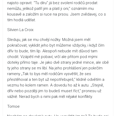
najisto opravit. “Tu díru“ já bez svolení rodičů prodat
nemůžu, jelikož patří jim a platí ji oni,“ oznámím mu
kousavě a založím si ruce na prsou. Jsem zvědavej, co s
tím hodlá udělat.
Silvien La Croix
Sleduju, jak se mu chvějí nožky. Možná jsem měl
pokračovat, vyklidit jeho byt můžeme vždycky, i když čím
dřív to bude, tím líp. Alespoň nebude mít důvod tam
chodit. Vzápětí mě pobaví, vrčí ale přitom pod mými
doteky přímo taje. Je jako dvě strany jedné mince, ale obě
ty jeho strany se mi líbí. Na jeho prohlášení jen pokrčím
rameny „Tak to bys měl rodičům vysvětlit, že ses
přestěhoval a ten byt už nepotřebuješ,“ klidně odvětím a
vezmu ho kolem ramen. A dovedu ho až k autu. „Stejně,
dřív nebo později jim to budeš muset říct,“ pronesu už
vážně. Nerad bych s nimi pak měl nějaké konflikty.
Tomoe