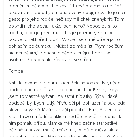
promění a mě absolutně zavalí. I když pro mě to není až
taková váha, pořád jsem připravený k boji, i když to je spíš
gesto pro jeho rodiče, než aby mě chtěl znehybnit. To mi
potvrdí i jeho slova. Takže jsem jeho? Nepopletl si to
trochu, to on je přeci můj. I tak je příjemné, že něco
takového řekl před rodiči. Vzápětí se o mě otře a já ho
pohladím po čumáku. „Můžeš ze mě slízt. Tvým rodičům
nic neudělám,“ pronesu o něco klidněji a trochu se
uvolním. Přesto stále zůstávám ve střehu.
Tomoe
Nah, takovouhle trapárnu jsem řekl naposled. Ne, něco
podobného už mě fakt nikdo nepřinutí říct! Ehm, i když
jsem to vlastně vyžvanil z vlastní iniciativy. Být v lidské
podobě, byl bych rudý. Přivřu oči při pohlazení a pak teda
slezu, i když zůstávám ve vlčí podobě. Fajn, Silvien je v
klidu, takže na řadě je uklidnit rodiče. S vrtěním ocasu k
nim pomalu přijdu. Mamka mě hned začne starostlivě
očichávat a zkoumat čumákem. „Ty můj maličký, jak to
proboha vypadáš? Myješ se v Perwollu, nebo co? A co