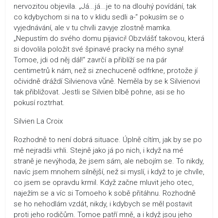
nervozitou objevila. „Já...já...je to na dlouhý povídání, tak
co kdybychom si na to v klidu sedli a-“ pokusím se o
vyjednávání, ale v tu chvíli zavyje zlostně mamka.
„Nepustím do svého domu pijavici! Obzvlášť takovou, která
si dovolila položit své špinavé pracky na mého syna!
Tomoe, jdi od něj dál!“ zavrčí a přiblíží se na pár
centimetrů k nám, než si znechuceně odfrkne, protože jí
očividně dráždí Silvienova vůně. Neměla by se k Silvienovi
tak přibližovat. Jestli se Silvien blbě pohne, asi se ho
pokusí roztrhat.
Silvien La Croix
Rozhodně to není dobrá situace. Úplně cítím, jak by se po
mě nejradši vrhli. Stejně jako já po nich, i když na mé
straně je nevýhoda, že jsem sám, ale nebojím se. To nikdy,
navíc jsem mnohem silnější, než si myslí, i když to je chvíle,
co jsem se opravdu krmil. Když začne mluvit jeho otec,
naježím se a víc si Tomoeho k sobě přitáhnu. Rozhodně
se ho nehodlám vzdát, nikdy, i kdybych se měl postavit
proti jeho rodičům. Tomoe patří mně, a i když jsou jeho