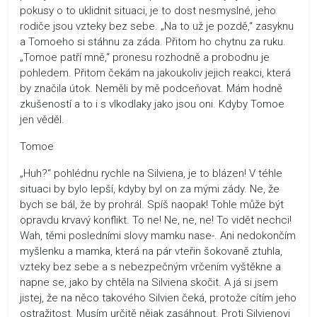
pokusy o to uklidnit situaci, je to dost nesmyslné, jeho
rodiče jsou vzteky bez sebe. „Na to už je pozdě,“ zasyknu
a Tomoeho si stáhnu za záda. Přitom ho chytnu za ruku.
„Tomoe patří mně,“ pronesu rozhodně a probodnu je
pohledem. Přitom čekám na jakoukoliv jejich reakci, která
by značila útok. Neměli by mě podceňovat. Mám hodně
zkušeností a to i s vlkodlaky jako jsou oni. Kdyby Tomoe
jen věděl.
Tomoe
„Huh?“ pohlédnu rychle na Silviena, je to blázen! V téhle
situaci by bylo lepší, kdyby byl on za mými zády. Ne, že
bych se bál, že by prohrál. Spíš naopak! Tohle může být
opravdu krvavý konflikt. To ne! Ne, ne, ne! To vidět nechci!
Wah, těmi posledními slovy mamku nase-. Ani nedokončím
myšlenku a mamka, která na pár vteřin šokovaně ztuhla,
vzteky bez sebe a s nebezpečným vrčením vyštěkne a
napne se, jako by chtěla na Silviena skočit. A já si jsem
jistej, že na něco takového Silvien čeká, protože cítím jeho
ostražitost. Musím určitě nějak zasáhnout. Proti Silvienovi