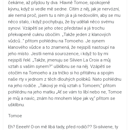
čekáme, až přijdou ty dva. Hlavně Tomoe, spokojeně
kývnu, když si vedle mě sedne. Cítím z něj, jak je nervózní,
ale nemá proč, jsem tu s ním já a já nedovolím, aby se mu
něco stalo, i když pochybuju, že by udělali něco svému
synovi. Vzápětí se jeho otec představí a já trochu
překvapeně cuknu obočím. „Takže jeden z klanových
vůdců…“ přitom pohlédnu na Tomoeho. Je synem
klanového vůdce a to znamená, že nejspíš nastoupí na
jeho místo. Jestli nemá sourozence, i když to by mi
nejspíš řekl. „Takže, jmenuju se Silvien La Croix a můj
vztah s vaším synem?“ ušklíbnu se na něj. Vzápětí se
otočím na Tomoeho a za tričko si ho přitáhnu a spojím
naše rty v jednom z těch dlouhých polibků. Nato pohlédnu
na jeho rodiče. „Takový je můj vztah s Tomoem,“ přitom
pohlédnu na jeho matku „Ať se vám to líbí nebo ne, Tomoe
je můj a navíc, znám ho mnohem lépe jak vy,“ přitom se
ušklíbnu.
Tomoe
Eh? Eeeeh! O-on mě líbá tady, před rodiči?? Si-silviene, ty