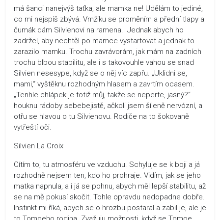
má šanci nanejvýš taťka, ale mamka ne! Udělám to jediné,
co mi nejspíš zbývá. Vmžiku se proměním a přední tlapy a
čumák dám Silvienovi na ramena. Jednak abych ho
zadržel, aby nechtěl po mamce vystartovat a jednak to
zarazilo mamku. Trochu zavrávorám, jak mám na zadních
trochu blbou stabilitu, ale i s takovouhle vahou se snad
Silvien nesesype, když se o něj víc zapřu. „Uklidni se,
mami,“ vyštěknu rozhodným hlasem a zavrtím ocasem.
„Tenhle chlápek je totiž můj, takže se neperte, jasný?“
houknu rádoby sebebejistě, ačkoli jsem šíleně nervózní, a
otřu se hlavou o tu Silvienovu. Rodiče na to šokovaně
vytřeští oči.
Silvien La Croix
Cítím to, tu atmosféru ve vzduchu. Schyluje se k boji a já
rozhodně nejsem ten, kdo ho prohraje. Vidím, jak se jeho
matka napnula, a i já se pohnu, abych měl lepší stabilitu, až
se na mě pokusí skočit. Tohle opravdu nedopadne dobře.
Instinkt mi říká, abych se o hrozbu postaral a zabil je, ale je
to Tomoeho rodina. Zvažuju možnosti, když se Tomoe