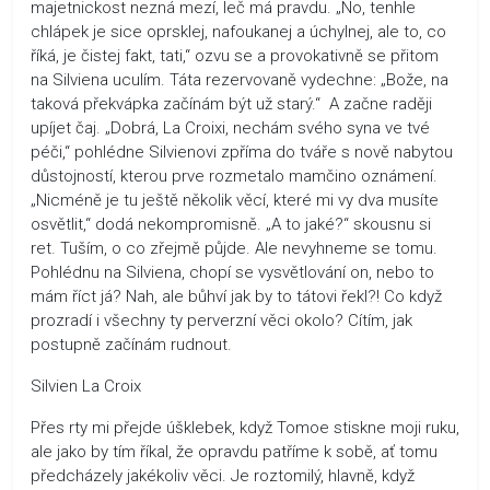
majetnickost nezná mezí, leč má pravdu. „No, tenhle
chlápek je sice oprsklej, nafoukanej a úchylnej, ale to, co
říká, je čistej fakt, tati,“ ozvu se a provokativně se přitom
na Silviena uculím. Táta rezervovaně vydechne: „Bože, na
taková překvápka začínám být už starý.“ A začne raději
upíjet čaj. „Dobrá, La Croixi, nechám svého syna ve tvé
péči,“ pohlédne Silvienovi zpříma do tváře s nově nabytou
důstojností, kterou prve rozmetalo mamčino oznámení.
„Nicméně je tu ještě několik věcí, které mi vy dva musíte
osvětlit,“ dodá nekompromisně. „A to jaké?“ skousnu si
ret. Tuším, o co zřejmě půjde. Ale nevyhneme se tomu.
Pohlédnu na Silviena, chopí se vysvětlování on, nebo to
mám říct já? Nah, ale bůhví jak by to tátovi řekl?! Co když
prozradí i všechny ty perverzní věci okolo? Cítím, jak
postupně začínám rudnout.
Silvien La Croix
Přes rty mi přejde úšklebek, když Tomoe stiskne moji ruku,
ale jako by tím říkal, že opravdu patříme k sobě, ať tomu
předcházely jakékoliv věci. Je roztomilý, hlavně, když