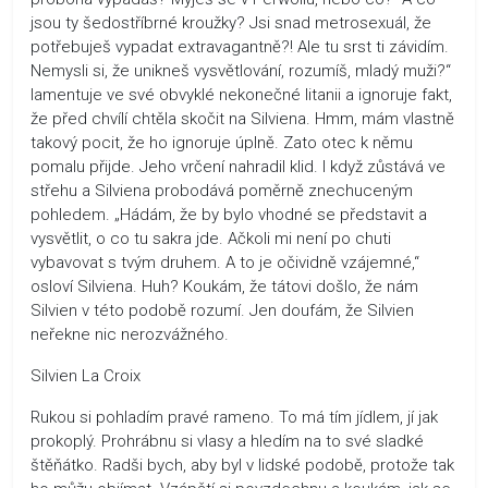
jsou ty šedostříbrné kroužky? Jsi snad metrosexuál, že
potřebuješ vypadat extravagantně?! Ale tu srst ti závidím.
Nemysli si, že unikneš vysvětlování, rozumíš, mladý muži?“
lamentuje ve své obvyklé nekonečné litanii a ignoruje fakt,
že před chvílí chtěla skočit na Silviena. Hmm, mám vlastně
takový pocit, že ho ignoruje úplně. Zato otec k němu
pomalu přijde. Jeho vrčení nahradil klid. I když zůstává ve
střehu a Silviena probodává poměrně znechuceným
pohledem. „Hádám, že by bylo vhodné se představit a
vysvětlit, o co tu sakra jde. Ačkoli mi není po chuti
vybavovat s tvým druhem. A to je očividně vzájemné,“
osloví Silviena. Huh? Koukám, že tátovi došlo, že nám
Silvien v této podobě rozumí. Jen doufám, že Silvien
neřekne nic nerozvážného.
Silvien La Croix
Rukou si pohladím pravé rameno. To má tím jídlem, jí jak
prokoplý. Prohrábnu si vlasy a hledím na to své sladké
štěňátko. Radši bych, aby byl v lidské podobě, protože tak