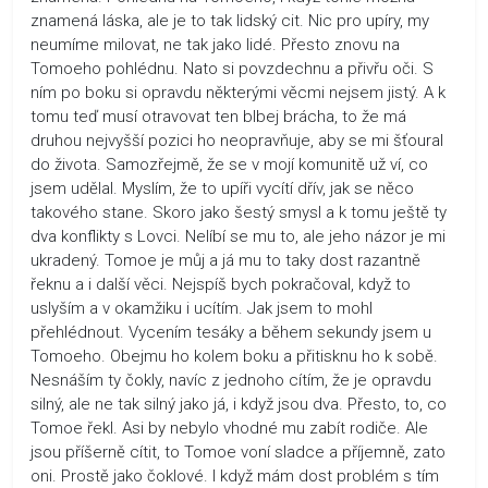
znamená láska, ale je to tak lidský cit. Nic pro upíry, my
neumíme milovat, ne tak jako lidé. Přesto znovu na
Tomoeho pohlédnu. Nato si povzdechnu a přivřu oči. S
ním po boku si opravdu některými věcmi nejsem jistý. A k
tomu teď musí otravovat ten blbej brácha, to že má
druhou nejvyšší pozici ho neopravňuje, aby se mi šťoural
do života. Samozřejmě, že se v mojí komunitě už ví, co
jsem udělal. Myslím, že to upíři vycítí dřív, jak se něco
takového stane. Skoro jako šestý smysl a k tomu ještě ty
dva konflikty s Lovci. Nelíbí se mu to, ale jeho názor je mi
ukradený. Tomoe je můj a já mu to taky dost razantně
řeknu a i další věci. Nejspíš bych pokračoval, když to
uslyším a v okamžiku i ucítím. Jak jsem to mohl
přehlédnout. Vycením tesáky a během sekundy jsem u
Tomoeho. Obejmu ho kolem boku a přitisknu ho k sobě.
Nesnáším ty čokly, navíc z jednoho cítím, že je opravdu
silný, ale ne tak silný jako já, i když jsou dva. Přesto, to, co
Tomoe řekl. Asi by nebylo vhodné mu zabít rodiče. Ale
jsou příšerně cítit, to Tomoe voní sladce a příjemně, zato
oni. Prostě jako čoklové. I když mám dost problém s tím