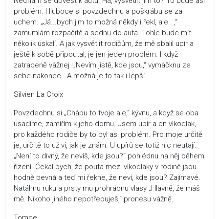
Nechám se dovést k autu. Ha, vysvětlit jim to? To bude asi
problém. Hluboce si povzdechnu a poškrábu se za
uchem. „Já...bych jim to možná někdy i řekl, ale...,“
zamumlám rozpačitě a sednu do auta. Tohle bude mít
několik úskalí. A jak vysvětlit rodičům, že mě sbalil upír a
ještě k sobě připoutal, je jen jeden problém. I když
zatraceně vážnej. „Nevím jistě, kde jsou,“ vymáčknu ze
sebe nakonec. A možná je to tak i lepší.
Silvien La Croix
Povzdechnu si „Chápu to tvoje ale,“ kývnu, a když se oba
usadíme, zamířím k jeho domu. Jsem upír a on vlkodlak,
pro každého rodiče by to byl asi problém. Pro moje určitě
je, určitě to už ví, jak je znám. U upírů se totiž nic neutají.
„Není to divný, že nevíš, kde jsou?“ pohlédnu na něj během
řízení. Čekal bych, že pouta mezi vlkodlaky v rodině jsou
hodně pevná a teď mi řekne, že neví, kde jsou? Zajímavé.
Natáhnu ruku a prsty mu prohrábnu vlasy „Hlavně, že máš
mě. Nikoho jiného nepotřebuješ,“ pronesu vážně.
Tomoe