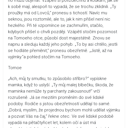
ho můžu objímat. Vzápětí si povzdechnu a koukám, jak se
k sobě mají, alespoň to vypadá, že se trochu zklidnili. „Ty
proužky má od Lovců,“ pronesu s tichostí. Navíc mu
seknou, jsou roztomilé, ale to, jak k nim přišel není nic
hezkého. Při té vzpomínce se zachmuřím, stačilo,
kdybych přišel o chvíli později. Vzápětí stočím pozornost
na Tomoeho otce, působí dost majestátně. Znovu se
napnu a sleduju každý jeho pohyb. „To by asi chtělo, jestli
se hodláte přeměnit,“ pronesu obezřetně. „Jistě, až na
vyjímky.“a pohled stočím na Tomoeho.
Tomoe
„Ach, můj ty smutku, to způsobilo stříbro?“ vypískne
mamka, když to uslyší. „Ty můj malej blbečku, škoda, že
maminka nemůže ty parchanty zakousnout!“ vrčí
rozrušeně. Já se mezitím proměním do své lidské
podoby. Rodiče s jistou obezřetností udělají to samé.
„Dobrá, myslím, že projednou bychom mohli udělat výjimku
a pozvat Vás na čaj,“ řekne otec. Ve své lidské podobě
vypadá na pětačtyřicet let, kolem očí a úst má