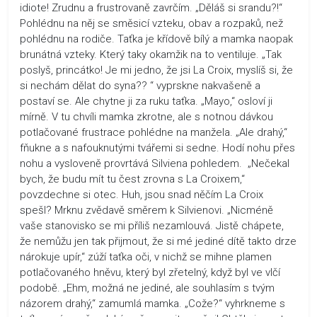
idiote! Zrudnu a frustrovaně zavrčím. „Děláš si srandu?!“
Pohlédnu na něj se směsicí vzteku, obav a rozpaků, než
pohlédnu na rodiče. Taťka je křídově bílý a mamka naopak
brunátná vzteky. Který taky okamžik na to ventiluje. „Tak
poslyš, princátko! Je mi jedno, že jsi La Croix, myslíš si, že
si nechám dělat do syna?? “ vyprskne nakvašeně a
postaví se. Ale chytne ji za ruku taťka. „Mayo,“ osloví ji
mírně. V tu chvíli mamka zkrotne, ale s notnou dávkou
potlačované frustrace pohlédne na manžela. „Ale drahý,“
fňukne a s nafouknutými tvářemi si sedne. Hodí nohu přes
nohu a vysloveně provrtává Silviena pohledem. „Nečekal
bych, že budu mít tu čest zrovna s La Croixem,“
povzdechne si otec. Huh, jsou snad něčím La Croix
spešl? Mrknu zvědavě směrem k Silvienovi. „Nicméně
vaše stanovisko se mi příliš nezamlouvá. Jistě chápete,
že nemůžu jen tak přijmout, že si mé jediné dítě takto drze
nárokuje upír,“ zúží taťka oči, v nichž se mihne plamen
potlačovaného hněvu, který byl zřetelný, když byl ve vlčí
podobě. „Ehm, možná ne jediné, ale souhlasím s tvým
názorem drahý,“ zamumlá mamka. „Cože?“ vyhrkneme s