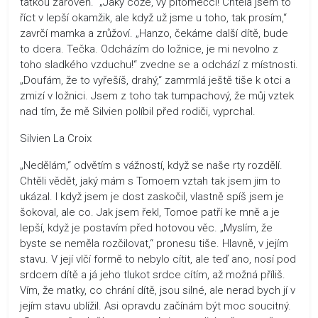
taťkou zároveň. „Jaký cože, vy pitomečci! Chtěla jsem to
říct v lepší okamžik, ale když už jsme u toho, tak prosím,“
zavrčí mamka a zrůžoví. „Hanzo, čekáme další dítě, bude
to dcera. Tečka. Odcházím do ložnice, je mi nevolno z
toho sladkého vzduchu!“ zvedne se a odchází z místnosti.
„Doufám, že to vyřešíš, drahý,“ zamrmlá ještě tiše k otci a
zmizí v ložnici. Jsem z toho tak tumpachový, že můj vztek
nad tím, že mě Silvien políbil před rodiči, vyprchal.
Silvien La Croix
„Nedělám,“ odvětím s vážností, když se naše rty rozdělí.
Chtěli vědět, jaký mám s Tomoem vztah tak jsem jim to
ukázal. I když jsem je dost zaskočil, vlastně spíš jsem je
šokoval, ale co. Jak jsem řekl, Tomoe patří ke mně a je
lepší, když je postavím před hotovou věc. „Myslím, že
byste se neměla rozčilovat,“ pronesu tiše. Hlavně, v jejím
stavu. V její vlčí formě to nebylo cítit, ale teď ano, nosí pod
srdcem dítě a já jeho tlukot srdce cítím, až možná příliš.
Vím, že matky, co chrání dítě, jsou silné, ale nerad bych jí v
jejím stavu ublížil. Asi opravdu začínám být moc soucitný.