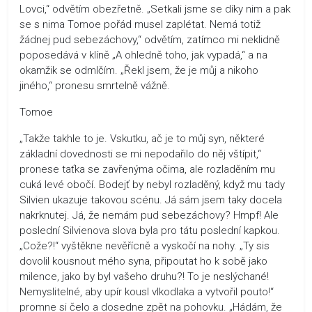
Lovci,“ odvětím obezřetně. „Setkali jsme se díky nim a pak
se s nima Tomoe pořád musel zaplétat. Nemá totiž
žádnej pud sebezáchovy,“ odvětím, zatímco mi neklidně
poposedává v klíně „A ohledně toho, jak vypadá,“ a na
okamžik se odmlčím. „Řekl jsem, že je můj a nikoho
jiného,“ pronesu smrtelně vážně.
Tomoe
„Takže takhle to je. Vskutku, ač je to můj syn, některé
základní dovednosti se mi nepodařilo do něj vštípit,“
pronese taťka se zavřenýma očima, ale rozladěním mu
cuká levé obočí. Bodejť by nebyl rozladěný, když mu tady
Silvien ukazuje takovou scénu. Já sám jsem taky docela
nakrknutej. Já, že nemám pud sebezáchovy? Hmpf! Ale
poslední Silvienova slova byla pro tátu poslední kapkou.
„Cože?!“ vyštěkne nevěřícně a vyskočí na nohy. „Ty sis
dovolil kousnout mého syna, připoutat ho k sobě jako
milence, jako by byl vašeho druhu?! To je neslýchané!
Nemyslitelné, aby upír kousl vlkodlaka a vytvořil pouto!“
promne si čelo a dosedne zpět na pohovku. „Hádám, že