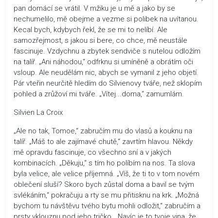
pan domácí se vrátil. V mžiku je u mě a jako by se
nechumelilo, mě obejme a vezme si polibek na uvítanou.
Kecal bych, kdybych řekl, že se mi to nelíbí. Ale
samozřejmost, s jakou si bere, co chce, mě neustále
fascinuje. Vzdychnu a zbytek sendviče s nutelou odložím
na talíř. „Ani náhodou,“ odfrknu si umíněně a obrátím oči
vsloup. Ale neudělám nic, abych se vymanil z jeho objetí.
Pár vteřin neurčitě hledím do Silvienovy tváře, než sklopím
pohled a zrůžoví mi tváře. „Vítej...doma,“ zamumlám.
Silvien La Croix
„Ale no tak, Tomoe,“ zabručím mu do vlasů a kouknu na
talíř. „Máš to ale zajímavé chutě,“ zavrtím hlavou. Někdy
mě opravdu fascinuje, co všechno sní a v jakých
kombinacích. „Děkuju,“ s tím ho políbím na nos. Ta slova
byla velice, ale velice příjemná. „Víš, že ti to v tom novém
oblečení sluší? Skoro bych zůstal doma a bavil se tvým
svlékáním,“ pokračuju a rty se mu přitisknu na krk. „Možná
bychom tu návštěvu tvého bytu mohli odložit,“ zabručím a
prsty vklouznu pod jeho tričko. „Navíc je to tvoje vina, že