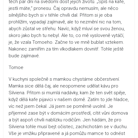
těch pár dní na svědomí dost jejich životů. „Spíš na kafe,
jestli máte,“ pronesu. Čaj opravdu nemusím, ale něco
silnějšího bych si v téhle chvíli dal. Přitom si je oba
prohlížím, vypadají zajímavě, ale to nezmění nic na tom,
abych zůstal ve střehu. Navíc, když mluví se svou ženou,
skoro jako bych tu nebyl. Ale to, co mě vysloveně vytáčí,
je, že vzala Tomoeho. Začne to ve mně bublat vztekem.
Nakonec zamířím za tím vlkodlakem dovnitř. Tohle ještě
bude zajímavé.
Tomoe
V kuchyni společně s mamkou chystáme občerstvení.
Mamka sice dělá čaj, ale neopomene udělat kávu pro
Silviena. Přitom si mumlá nadávky, kam že ten svět spěje,
když dělá kafe pijavici v našem domě. Zatím to jde hladce,
víc než jsem čekal. Já jsem se poměrně uvolnil. Je
příjemné zase být v domácím prostředí, cítit vůni domova
a být aspoň chvíli nablízku rodičům. Jen hádám, že pro
Silviena tohle musí bejt očistec, zachichotám se v duchu.
Vše je vmžiku připravené a já pomůžu mamce to odnést