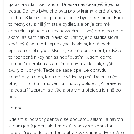
garáži a vydám se nahoru. Dneska nás čeká ještě jedna
cesta. Do jeho bývalého bytu pro ty krámy, které si chce
nechat. S konečnou platností bude bydlet se mnou. Bude
to nezvyk tu s někým stále bydlet, ale on je pro mě
speciální a já se ho nikdy nevzdám. Hlavně poté, co se mi
skoro, až sám nabízí. Navíc kolikrát ty jeho sladká slova. I
když ještě jsem od něj neslyšel ty slova, která bych
opravdu chtěl slyšet. Myslím, že mě dost změnil, i když si
to rozhodně nikdy nahlas nepřipustím. „Jsem doma,
Tomoe,“ odemknu a zamířím do bytu. Jak jinak, slyším
zvuky z kuchyně. Takže se zase cpe. Je opravdu
nenažraný, ale co, lednice je vždycky plná. Dojdu k němu a
obejmu ho. S tím mu věnuju hluboký polibek. „Připravený
na cestu?“ zeptám se tiše a prsty mu přejedu jemně po
boku.
Tomoe
Udělám si pořádný sendvič se spoustou salámu a navrch
si dám ještě jeden, ale tentokrát sladký se spoustou
nutely. Zrovna dojídám ten druhý, když klapnou dveře. A jé,