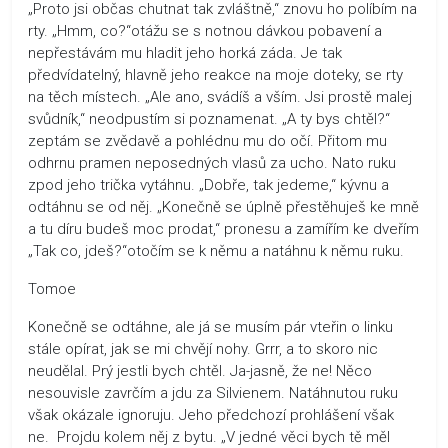
„Proto jsi občas chutnat tak zvláštně,“ znovu ho políbím na
rty. „Hmm, co?“otážu se s notnou dávkou pobavení a
nepřestávám mu hladit jeho horká záda. Je tak
předvídatelný, hlavně jeho reakce na moje doteky, se rty
na těch místech. „Ale ano, svádíš a vším. Jsi prostě malej
svůdník,“ neodpustím si poznamenat. „A ty bys chtěl?“
zeptám se zvědavě a pohlédnu mu do očí. Přitom mu
odhrnu pramen neposedných vlasů za ucho. Nato ruku
zpod jeho trička vytáhnu. „Dobře, tak jedeme,“ kývnu a
odtáhnu se od něj. „Konečně se úplně přestěhuješ ke mně
a tu díru budeš moc prodat,“ pronesu a zamířím ke dveřím
„Tak co, jdeš?“otočím se k němu a natáhnu k němu ruku.
Tomoe
Konečně se odtáhne, ale já se musím pár vteřin o linku
stále opírat, jak se mi chvějí nohy. Grrr, a to skoro nic
neudělal. Prý jestli bych chtěl. Ja-jasně, že ne! Něco
nesouvisle zavrčím a jdu za Silvienem. Natáhnutou ruku
však okázale ignoruju. Jeho předchozí prohlášení však
ne. Projdu kolem něj z bytu. „V jedné věci bych tě měl