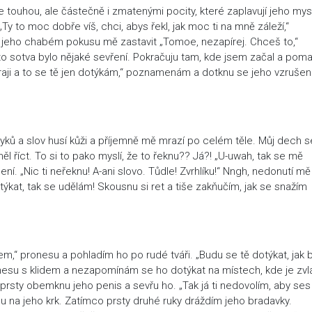
 touhou, ale částečně i zmatenými pocity, které zaplavují jeho mys
 to moc dobře víš, chci, abys řekl, jak moc ti na mně záleží,“
 jeho chabém pokusu mě zastavit „Tomoe, nezapírej. Chceš to,“
ž to sotva bylo nějaké sevření. Pokračuju tam, kde jsem začal a poma
kraji a to se tě jen dotýkám,“ poznamenám a dotknu se jeho vzruše
tyků a slov husí kůži a příjemně mě mrazí po celém těle. Můj dech s
l říct. To si to pako myslí, že to řeknu?? Já?! „U-uwah, tak se mě
í. „Nic ti neřeknu! A-ani slovo. Tůdle! Zvrhlíku!“ Nngh, nedonutí mě
otýkat, tak se udělám! Skousnu si ret a tiše zakňučím, jak se snažím
nem,“ pronesu a pohladím ho po rudé tváři. „Budu se tě dotýkat, jak
 pronesu s klidem a nezapomínám se ho dotýkat na místech, kde je zvl
,“ prsty obemknu jeho penis a sevřu ho. „Tak já ti nedovolím, aby ses
knu na jeho krk. Zatímco prsty druhé ruky dráždím jeho bradavky.