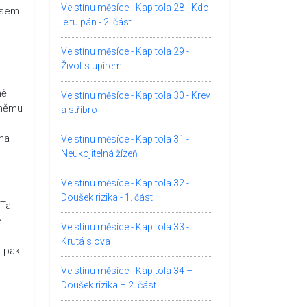
Ve stínu měsíce - Kapitola 28 - Kdo
jsem
je tu pán - 2. část
Ve stínu měsíce - Kapitola 29 -
Život s upírem
mě
Ve stínu měsíce - Kapitola 30 - Krev
 němu
a stříbro
 na
Ve stínu měsíce - Kapitola 31 -
Neukojitelná žízeň
Ve stínu měsíce - Kapitola 32 -
Doušek rizika - 1. část
Ta-
e
Ve stínu měsíce - Kapitola 33 -
Krutá slova
a pak
Ve stínu měsíce - Kapitola 34 –
Doušek rizika – 2. část