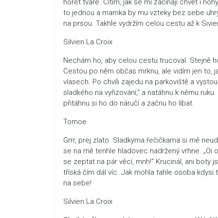
hořet tváře. Cítím, jak se mi začínají chvět i n
to jednou a mamka by mu vzteky bez sebe uhryzl
na prsou. Takhle vydržím celou cestu až k Sivi
Silvien La Croix
Nechám ho, aby celou cestu trucoval. Stejně ho t
Cestou po něm občas mrknu, ale vidím jen to, jak
vlasech. Po chvíli zajedu na parkoviště a vyst
sladkého na vyřizování,“ a natáhnu k němu ruku.
přitáhnu si ho do náručí a začnu ho líbat.
Tomoe
Grrr, prej zlato. Sladkýma řečičkama si mě ne
se na mě tenhle hladovec nadržený vrhne. „Oi oi
se zeptat na pár věcí, mnh!“ Krucinál, ani boty 
tříská čím dál víc. Jak mohla tahle osoba kdysi
na sebe!
Silvien La Croix