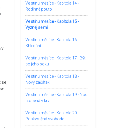
Ve stínu měsíce - Kapitola 14 -
č
Rodinné pouto
o
Ve stínu měsíce - Kapitola 15 -
Vyznej se mi
Ve stínu měsíce - Kapitola 16 -
Shledání
vy
Ve stínu měsíce - Kapitola 17 - Být
po jeho boku
Ve stínu měsíce - Kapitola 18 -
 se,
Nový začátek
 se
Ve stínu měsíce - Kapitola 19 - Noc
utopená v krvi
Ve stínu měsíce - Kapitola 20 -
Poskvrněná svoboda