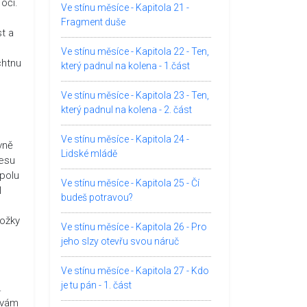
oči.
Ve stínu měsíce - Kapitola 21 -
Fragment duše
st a
Ve stínu měsíce - Kapitola 22 - Ten,
chtnu
který padnul na kolena - 1.část
Ve stínu měsíce - Kapitola 23 - Ten,
který padnul na kolena - 2. část
Ve stínu měsíce - Kapitola 24 -
vně
Lidské mládě
nesu
spolu
Ve stínu měsíce - Kapitola 25 - Čí
l
budeš potravou?
nožky
Ve stínu měsíce - Kapitola 26 - Pro
jeho slzy otevřu svou náruč
Ve stínu měsíce - Kapitola 27 - Kdo
je tu pán - 1. část
.
uvám