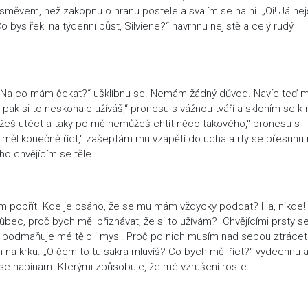
měvem, než zakopnu o hranu postele a svalím se na ni. „Oi! Já ne
 bys řekl na týdenní půst, Silviene?“ navrhnu nejistě a celý rudý
í. „Na co mám čekat?“ ušklíbnu se. Nemám žádný důvod. Navíc teď 
 pak si to neskonale užíváš,“ pronesu s vážnou tváří a skloním se k
žeš utéct a taky po mě nemůžeš chtít něco takového,“ pronesu s
to měl konečně říct,“ zašeptám mu vzápětí do ucha a rty se přesunu
ho chvějícím se těle.
m popřít. Kde je psáno, že se mu mám vždycky poddat? Ha, nikde! 
ůbec, proč bych měl přiznávat, že si to užívám? Chvějícími prsty s
i podmaňuje mé tělo i mysl. Proč po nich musím nad sebou ztrácet
ch na krku. „O čem to tu sakra mluvíš? Co bych měl říct?“ vydechnu 
 se napínám. Kterými způsobuje, že mé vzrušení roste.