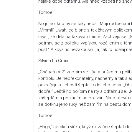
nějaké době odtáhnu. Ale hned vzápětí ho znov
Tomoe
No jo no, kdo by se taky nebál. Moji rodiče umí b
„Mmm!!“ Uwah, co blbne s tak žhavým polibkem. 
myslí, že dělá na takovým místě. Zachvěju se. „M
odtrhnu se z polibku, vypísknu rozčilením a táhn
pusť.“ A když ho nezakousnu já, tak to udělaj na
Silvien La Croix
„Chápeš co?“ zeptám se tiše a ouško mu políbím
kontrolu. Je nepřekonatelný, nádherný a tak sl
pokračuju s tichostí šeptajíc do jeho ucha. „Ob
dobře.“ Ještě ho políbím na rty a odtáhnu se. „N
zašeptám a pohladím ho po tváři. Nato otevřu 
se dotknu jeho ruky, než zamířím na cestu dom
Tomoe
„Hngh,“ semknu víčka, když mi začne šeptat do uch