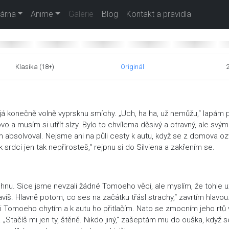
árna
Anime
Galerie
Blog
Kontakt a pravidla
Klasika (18+)
Originál
já konečně volně vyprsknu smíchy. „Uch, ha ha, už nemůžu,“ lapám 
vo a musím si utřít slzy. Bylo to chvílema děsivý a otravný, ale svým
 absolvoval. Nejsme ani na půli cesty k autu, když se z domova o
 k srdci jen tak nepřirosteš,“ rejpnu si do Silviena a zakřením se.
hnu. Sice jsme nevzali žádné Tomoeho věci, ale myslím, že tohle u
víš. Hlavně potom, co ses na začátku třásl strachy,“ zavrtím hlavou.
ěji Tomoeho chytím a k autu ho přitlačím. Nato se zmocním jeho rtů
„Stačíš mi jen ty, štěně. Nikdo jiný,“ zašeptám mu do ouška, když 