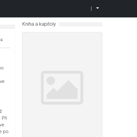
|
Kniha a kapitoly
24
po
zve
ž
 Při
 ve
se po