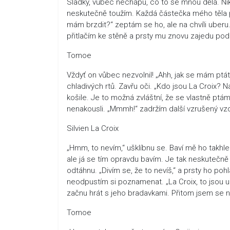
Sladký, vůbec nechápu, co to se mnou dělá. Ni
neskutečně toužím. Každá částečka mého těla p
mám brzdit?“ zeptám se ho, ale na chvíli uberu
přitlačím ke stěně a prsty mu znovu zajedu pod t
Tomoe
Vždyť on vůbec nezvolnil! „Ahh, jak se mám pt
chladivých rtů. Zavřu oči. „Kdo jsou La Croix? 
košile. Je to možná zvláštní, že se vlastně ptám,
nenakousli. „Mmmh!“ zadržím další vzrušený vz
Silvien La Croix
„Hmm, to nevím,“ ušklíbnu se. Baví mě ho takhle
ale já se tím opravdu bavím. Je tak neskutečně 
odtáhnu. „Divím se, že to nevíš,“ a prsty ho poh
neodpustím si poznamenat. „La Croix, to jsou u
začnu hrát s jeho bradavkami. Přitom jsem se na 
Tomoe