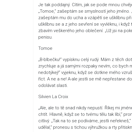
Je tak poddajný. Cítím, jak se pode mnou chvěje
„Tomoe,“ zašeptám se smyslností jeho jméno. „Ty
zašeptám mu do ucha a vzápětí se ušklíbnu při
ušklíbnu se a z jeho sevření se vyvléknu, i kdy
zbavím veškerého jeho oblečení. „Už jsi na po
penisu.
Tomoe
„B-blbečku!“ vypísknu celý rudý. Mám z těch do
zrychluje a já samými rozpaky nevím, co bych mě
nedotýkej!“ vyjeknu, když se dotkne mého vzrušen
říct. A ne a ne! A-ale jestli se mě nepřestane d
odolávat slasti.
Silvien La Croix
„Ale, ale to tě snad nikdy nepustí. Říkej mi jmé
chtít. Hlavně, když se to tvému tělu tak líbí,“
citlivý. „Tak na to se podíváme, jestli neřekneš
udělal,“ pronesu s tichou výhružkou a rty přitis