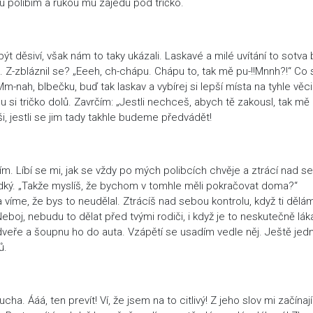
u políbím a rukou mu zajedu pod tričko.
ýt děsiví, však nám to taky ukázali. Laskavé a milé uvítání to sotva 
Z-zbláznil se? „Eeeh, ch-chápu. Chápu to, tak mě pu-!!Mnnh?!“ Co 
m-nah, blbečku, buď tak laskav a vybírej si lepší místa na tyhle věci
u si tričko dolů. Zavrčím: „Jestli nechceš, abych tě zakousl, tak mě
ši, jestli se jim tady takhle budeme předvádět!
. Líbí se mi, jak se vždy po mých polibcích chvěje a ztrácí nad s
adký. „Takže myslíš, že bychom v tomhle měli pokračovat doma?“
a víme, že bys to neudělal. Ztrácíš nad sebou kontrolu, když ti dělá
eboj, nebudu to dělat před tvými rodiči, i když je to neskutečně lák
dveře a šoupnu ho do auta. Vzápětí se usadím vedle něj. Ještě jed
ů.
a. Ááá, ten prevít! Ví, že jsem na to citlivý! Z jeho slov mi začínají