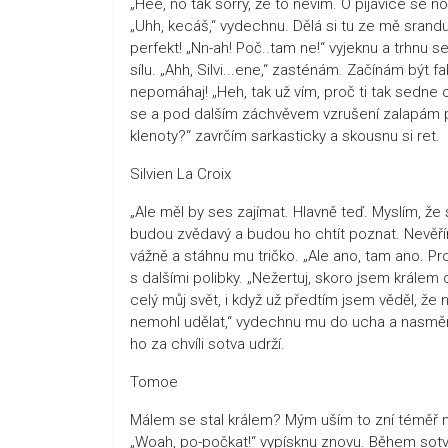
„Hee, no tak sorry, že to nevím. O pijavice se 
„Uhh, kecáš,“ vydechnu. Dělá si tu ze mě srandu
perfekt! „Nn-ah! Poč..tam ne!“ vyjeknu a trhnu s
sílu. „Ahh, Silvi...ene,“ zasténám. Začínám být 
nepomáhaj! „Heh, tak už vím, proč ti tak sedne 
se a pod dalším záchvěvem vzrušení zalapám po
klenoty?“ zavrčím sarkasticky a skousnu si ret.
Silvien La Croix
„Ale měl by ses zajímat. Hlavně teď. Myslím, že
budou zvědavý a budou ho chtít poznat. Nevěřím,
vážně a stáhnu mu tričko. „Ale ano, tam ano. 
s dalšími polibky. „Nežertuj, skoro jsem králem
celý můj svět, i když už předtím jsem věděl, že 
nemohl udělat,“ vydechnu mu do ucha a nasměru
ho za chvíli sotva udrží.
Tomoe
Málem se stal králem? Mým uším to zní téměř neu
„Woah, po-počkat!“ vypísknu znovu. Během sotva