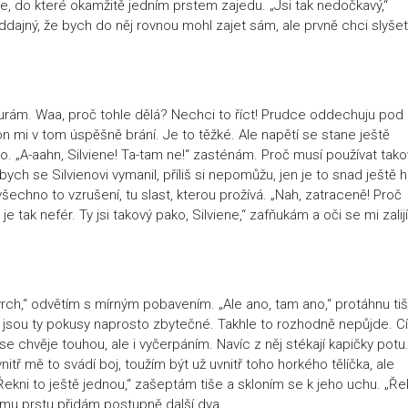
e, do které okamžitě jedním prstem zajedu. „Jsi tak nedočkavý,“
oddajný, že bych do něj rovnou mohl zajet sám, ale prvně chci slyšet
kňourám. Waa, proč tohle dělá? Nechci to říct! Prudce oddechuju pod
on mi v tom úspěšně brání. Je to těžké. Ale napětí se stane ještě
o. „A-aahn, Silviene! Ta-tam ne!“ zasténám. Proč musí používat tak
bych se Silvienovi vymanil, příliš si nepomůžu, jen je to snad ještě h
šechno to vzrušení, tu slast, kterou prožívá. „Nah, zatraceně! Proč
e tak nefér. Ty jsi takový pako, Silviene,“ zafňukám a oči se mi zalijí
vrch,“ odvětím s mírným pobavením. „Ale ano, tam ano,“ protáhnu ti
adě jsou ty pokusy naprosto zbytečné. Takhle to rozhodně nepůjde. Cí
 se chvěje touhou, ale i vyčerpáním. Navíc z něj stékají kapičky potu
uvnitř mě to svádí boj, toužím být už uvnitř toho horkého tělíčka, ale
kni to ještě jednou,“ zašeptám tiše a skloním se k jeho uchu. „Řek
nomu prstu přidám postupně další dva.