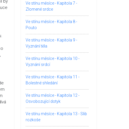
il by
Ve stínu měsíce - Kapitola 7 -
ruce
Zlomené srdce
Ve stínu měsíce - Kapitola 8 -
Pouto
u.
Ve stínu měsíce - Kapitola 9 -
Vyznání těla
co
,
Ve stínu měsíce - Kapitola 10 -
Vyznání srdcí
Ve stínu měsíce - Kapitola 11 -
de
Bolestné shledání
sem
ím
Ve stínu měsíce - Kapitola 12 -
Osvobozující dotyk
dívá
Ve stínu měsíce - Kapitola 13 - Slib
rozkoše