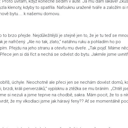
ohy. Proto uvítám, když konečně sedím v autě. Já mu dám lákavé! Zkus
a klenoty, kdyby to spatřila. Nafouknu uraženě tváře a založím si 
enově bytu.... k našemu domovu.
o brzo přejde. Nejdůležitější je stejně jen to, že je tu teď se mno
 je nafrčený. „Ale no tak, zlato,“ natáhnu ruku a pohladím ho po
oupím. Přejdu na jeho stranu a otevřu mu dveře. „Tak pojď. Máme ně
 Přece jen si dá říct a nechá se odvést do bytu. Jakmile jsme uvnitř
udobříš, úchyle. Neochotně ale přeci jen se nechám dovést domů, k
, brzdi, králi perverzáků,“ vypísknu a ztěžka se mu bráním. „Chtěl j
jsme si nezuli a jsme teprve na chodbě, sakra. Mám pocit, že to s n
 tvrdit, že my vlkodlaci jsme jak háravý feny?? Ať se momentálně po