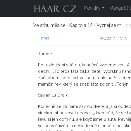
Povídky
Manga&čít
Ve stínu měsíce - Kapitola 15 - Vyznej se mi
Istred
4/3/2017 - 15:15
Tomoe
Po rozloučení s tátou, konečně vyjdeme ven. A 
dechu. „To teda táta získal zetě,“ vyprsknu nano
způsobem jsem rád, že jsem tohle se Silvienem
mamčin řev, který se snaží táta zklidnit. „Tchýni
Silvien La Croix
Konečně se za námi zavřou dveře a já si oddec
vícekrát absolvovat nechci. „Jsem rád, že se ba
řevu si jen odfrknu, ale když jsme u auta. Pevn
velice vášnivém a neskutečně dlouhém polibku. 