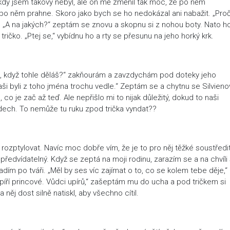
kdy jsem takový nebyl, ale on mě změnil tak moc, že po něm
o něm prahne. Skoro jako bych se ho nedokázal ani nabažit. „Pro
. „A na jakých?“ zeptám se znovu a skopnu si z nohou boty. Nato h
ričko. „Ptej se,“ vybídnu ho a rty se přesunu na jeho horký krk.
át, když tohle děláš?“ zakňourám a zavzdychám pod doteky jeho
Naši byli z toho jména trochu vedle.“ Zeptám se a chytnu se Silvieno
 co je zač až teď. Ale nepřišlo mi to nijak důležitý, dokud to naši
dech. To nemůže tu ruku zpod trička vyndat??
 rozptylovat. Navíc moc dobře vím, že je to pro něj těžké soustředit
předvídatelný. Když se zeptá na moji rodinu, zarazím se a na chvíli
ladím po tváři. „Měl by ses víc zajímat o to, co se kolem tebe děje,“
píří princové. Vůdci upírů,“ zašeptám mu do ucha a pod tričkem si
něj dost silně natiskl, aby všechno cítil.