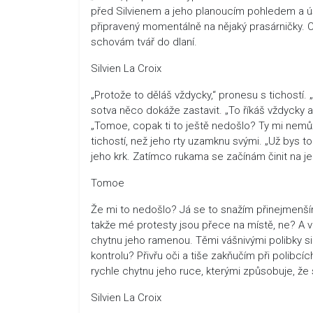
před Silvienem a jeho planoucím pohledem a ús
připravený momentálně na nějaký prasárničky. Co
schovám tvář do dlaní.
Silvien La Croix
„Protože to děláš vždycky,“ pronesu s tichost
sotva něco dokáže zastavit. „To říkáš vždycky a
„Tomoe, copak ti to ještě nedošlo? Ty mi nemů
tichostí, než jeho rty uzamknu svými. „Už bys 
jeho krk. Zatímco rukama se začínám činit na je
Tomoe
Že mi to nedošlo? Já se to snažím přinejmenší
takže mé protesty jsou přece na místě, ne? A v
chytnu jeho ramenou. Těmi vášnivými polibky s
kontrolu? Přivřu oči a tiše zakňučím při polibcí
rychle chytnu jeho ruce, kterými způsobuje, že
Silvien La Croix