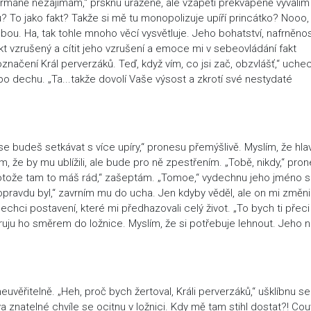
normáně nezajímám,“ prsknu uraženě, ale vzápětí překvapeně vyvalím 
? To jako fakt? Takže si mě tu monopolizuje upíří princátko? Nooo,
ebou. Ha, tak tohle mnoho věcí vysvětluje. Jeho bohatství, nafrněno
fakt vzrušený a cítit jeho vzrušení a emoce mi v sebeovládání fakt
označení Král perverzáků. Teď, když vím, co jsi zač, obzvlášť,“ uche
 dechu. „Ta...takže dovolí Vaše výsost a zkrotí své nestydaté
 se budeš setkávat s více upíry,“ pronesu přemýšlivě. Myslím, že hla
 že by mu ublížili, ale bude pro ně zpestřením. „Tobě, nikdy,“ pro
Protože tam to máš rád,“ zašeptám. „Tomoe,“ vydechnu jeho jméno 
 opravdu byl,“ zavrním mu do ucha. Jen kdyby věděl, ale on mi změni
nechci postavení, které mi předhazovali celý život. „To bych ti přeci
ju ho směrem do ložnice. Myslím, že si potřebuje lehnout. Jeho 
věřitelně. „Heh, proč bych žertoval, Králi perverzáků,“ ušklíbnu se
 znatelné chvíle se ocitnu v ložnici. Kdy mě tam stihl dostat?! Co