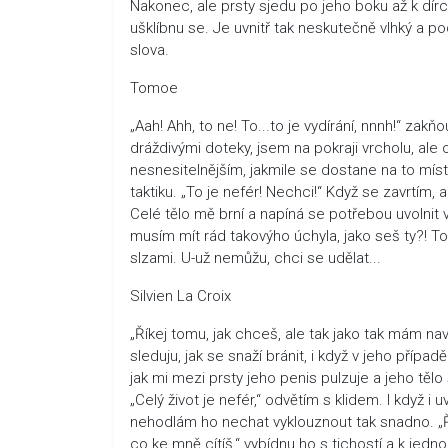
Nakonec, ale prsty sjedu po jeho boku až k dírc
ušklíbnu se. Je uvnitř tak neskutečně vlhký a p
slova.
Tomoe
„Aah! Ahh, to ne! To...to je vydírání, nnnh!“ za
dráždivými doteky, jsem na pokraji vrcholu, ale 
nesnesitelnějším, jakmile se dostane na to míst
taktiku. „To je nefér! Nechci!“ Když se zavrtím, a
Celé tělo mě brní a napíná se potřebou uvolnit v
musím mít rád takovýho úchyla, jako seš ty?! To j
slzami. U-už nemůžu, chci se udělat...
Silvien La Croix
„Říkej tomu, jak chceš, ale tak jako tak mám na
sleduju, jak se snaží bránit, i když v jeho příp
jak mi mezi prsty jeho penis pulzuje a jeho tělo
„Celý život je nefér,“ odvětím s klidem. I když i 
nehodlám ho nechat vyklouznout tak snadno. „Ře
co ke mně cítíš,“ vybídnu ho s tichostí a k jed