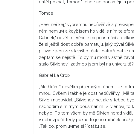
chtěl poznat, Tomoe,“ lehce se pousměju a po
Tomoe
„Hee, neříkej,“ vybreptnu nedůvěřivě a překva
něm nemluví a když jsem ho viděl s ním telefon
Gabrieli,“ odvětím. Věnuje mi pousmání a celkově
že si ještě dost dobře pamatuju, jaký býval Silvi
pijavice jsou ze stejnýho těsta, ostražitost je
zeptám se nejistě. To by mu mohl vlastně zavo
stalo Silvienovi, zatímco jsem byl na univerzit
Gabriel La Croix
„Ale říkám,“ odvětím příjemným tónem. Je to tra
mnou. Ovšem i takhle je dost nedůvěřivý. „Mě ta
Silvien napovídal. „Silvienovi ne, ale s tebou b
nadhodím s mírným pousmáním. Silvienovi, to ta
nebylo. Po tom všem by mě Silvien nerad viděl,
v nebezpečí, tedy pokud to jeho miláček přežije.
„Tak co, promluvíme si?“otážu se.