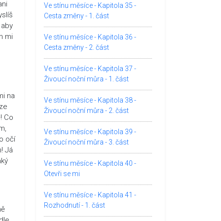
ani
Ve stínu měsíce - Kapitola 35 -
slíš
Cesta změny - 1. část
 aby
m mi
Ve stínu měsíce - Kapitola 36 -
Cesta změny - 2. část
Ve stínu měsíce - Kapitola 37 -
Živoucí noční můra - 1. část
mi na
Ve stínu měsíce - Kapitola 38 -
 ze
Živoucí noční můra - 2. část
! Co
m,
Ve stínu měsíce - Kapitola 39 -
o očí
Živoucí noční můra - 3. část
! Já
aký
Ve stínu měsíce - Kapitola 40 -
Otevři se mi
Ve stínu měsíce - Kapitola 41 -
Rozhodnutí - 1. část
ně
dle