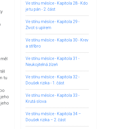
Ve stínu měsíce - Kapitola 28 - Kdo
je tu pán - 2. část
ky
Ve stínu měsíce - Kapitola 29 -
a
Život s upírem
Ve stínu měsíce - Kapitola 30 - Krev
a stříbro
e měl
Ve stínu měsíce - Kapitola 31 -
Neukojitelná žízeň
těl
Ve stínu měsíce - Kapitola 32 -
m tu
Doušek rizika - 1. část
 po
Ve stínu měsíce - Kapitola 33 -
 jeho
Krutá slova
 jeho
Ve stínu měsíce - Kapitola 34 –
Doušek rizika – 2. část