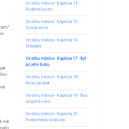
Ve stínu měsíce - Kapitola 14 -
Rodinné pouto
Ve stínu měsíce - Kapitola 15 -
ojím,“
Vyznej se mi
po
Ve stínu měsíce - Kapitola 16 -
Shledání
Ve stínu měsíce - Kapitola 17 - Být
po jeho boku
jak
čící
Ve stínu měsíce - Kapitola 18 -
Nový začátek
ené
Ve stínu měsíce - Kapitola 19 - Noc
utopená v krvi
Ve stínu měsíce - Kapitola 20 -
Poskvrněná svoboda
ák mě
 nato