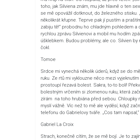
toho, jak Silviena znám, mu jde hlavně o ten sex
se mě opovážil dotknout, do železného stisku. „
několikrát křupne. Teprve pak jí pustím a praští
zabiju tě!“ probodnu ho chladným pohledem a d
rychlou zprávu Silvienovi a mobil mu hodím zpá
úšklebkem. Budou problémy, ale co. Silvien by 
čokl.
Tomoe
Srdce mi vynechá několik úderů, když se do mě 
ruku. Ze rtů mi vyklouzne něco mezi vyjeknutím
prostoupí řezavá bolest. Sakra, to-to bolí! Př
bolestným vrčením si zlomenou ruku, která začn
zírám na toho hrubiána před sebou. Chloupky na 
myslí vážně. Víc než to mě ale vyděsí, když 
telefonu do Gabrielovy tváře. „Cos tam napsal,“ h
Gabriel La Croix
Strach, konečně cítím, že se mě bojí. Je to zají