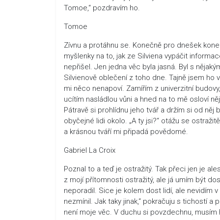
Tomoe,“ pozdravím ho.
Tomoe
Zívnu a protáhnu se. Konečně pro dnešek konec
myšlenky na to, jak ze Silviena vypáčit informa
nepřišel. Jen jedna věc byla jasná. Byl s něja
Silvienově oblečení z toho dne. Tajně jsem ho v
mi něco nenapoví. Zamířím z univerzitní budovy
ucítím nasládlou vůni a hned na to mě osloví něj
Pátravě si prohlídnu jeho tvář a držím si od n
obyčejné lidi okolo. „A ty jsi?“ otážu se ostra
a krásnou tváří mi připadá povědomé.
Gabriel La Croix
Poznal to a teď je ostražitý. Tak přeci jen je a
z mojí přítomnosti ostražitý, ale já umím být d
neporadil. Sice je kolem dost lidí, ale nevidím 
nezmínil. Jak taky jinak,“ pokračuju s tichostí a 
není moje věc. V duchu si povzdechnu, musím ho 