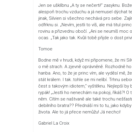
Jen se ušklíbnu „A ty se nečerti!“ zasyknu. Bož
alespoň trochu vzduchu a já nemusel dýchat ten
jinak, Silvien si všechno nechává pro sebe. Zají
odfrknu si. „Nevím, jestli to víš, ale má titul 
rovinu a přizvednu obočí. „Ani se neumíš moc o
ocas. „Tak jako tak. Kvůli tobě přijde o dost priv
Tomoe
Bodne mě v hrudi, když mi připomene, že mi Silvi
o mě strach. A zjevně oprávněně. Rozhodně ho n
hanba. Ano, to že je princ vím, ale vyděsí mě, ž
stát králem. I tak..tohle se mi nelíbí. Trhnu s
čest s takovým idiotem,“ vyštěknu. Nejlepší by
rypák! „Jestli ho nenechám na pokoji, říkáš?! O
něm. Cítím se naštvaně ale také trochu nešťast
debilního bratra?? Přednáší mi to tu, jako kdyb
života. Ale to já přece nemůžu! Já nechci!
Gabriel La Croix