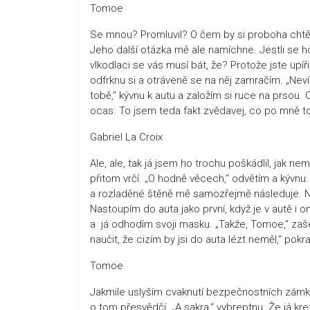
Tomoe
Se mnou? Promluvil? O čem by si proboha chtěl
Jeho další otázka mě ale namíchne. Jestli se h
vlkodlaci se vás musí bát, že? Protože jste upíři
odfrknu si a otráveně se na něj zamračím. „Neví
tobě,“ kývnu k autu a založím si ruce na prsou. 
ocas. To jsem teda fakt zvědavej, co po mně t
Gabriel La Croix
Ale, ale, tak já jsem ho trochu poškádlil, jak ne
přitom vrčí. „O hodně věcech,“ odvětím a kývnu.
a rozladěné štěně mě samozřejmě následuje. N
Nastoupím do auta jako první, když je v autě i
a já odhodím svoji masku. „Takže, Tomoe,“ zaše
naučit, že cizím by jsi do auta lézt neměl,“ pokr
Tomoe
Jakmile uslyším cvaknutí bezpečnostních zámků
o tom přesvědčí. „A sakra,“ vybreptnu. Že já k