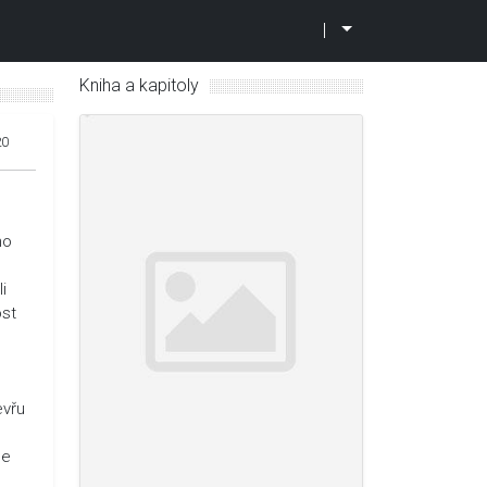
|
Kniha a kapitoly
20
ho
i
ost
evřu
le