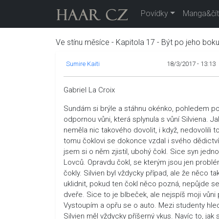
Povídky
Manga&čít
Ve stínu měsíce - Kapitola 17 - Být po jeho bok
Sumire Kaiti
18/3/2017 - 13:13
Gabriel La Croix
Sundám si brýle a stáhnu okénko, pohledem poh
odpornou vůni, která splynula s vůní Silviena. J
neměla nic takového dovolit, i když, nedovolili to
tomu čoklovi se dokonce vzdal i svého dědictví
jsem si o něm zjistil, ubohý čokl. Sice syn jedno
Lovců. Opravdu čokl, se kterým jsou jen problé
čokly. Silvien byl vždycky případ, ale že něco 
uklidnit, pokud ten čokl něco pozná, nepůjde 
dveře. Sice to je blbeček, ale nejspíš moji v
Vystoupím a opřu se o auto. Mezi studenty hle
Silvien měl vždycky příšerný vkus. Navíc to, ja