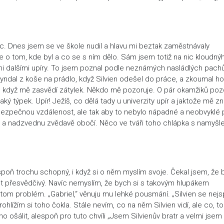
. Dnes jsem se ve škole nudil a hlavu mi beztak zaměstnávaly
ce o tom, kde byl a co se s ním dělo. Sám jsem totiž na nic kloudný
kými dalšími upíry. To jsem poznal podle neznámých nasládlých pach
yndal z koše na prádlo, když Silvien odešel do práce, a zkoumal ho
, když mě zasvědí zátylek. Někdo mě pozoruje. O pár okamžiků poz
aký týpek. Upír! Ježíš, co dělá tady u univerzity upír a jaktože mě z
ěj bezpečnou vzdálenost, ale tak aby to nebylo nápadné a neobvyklé 
žitě a nadzvednu zvědavě obočí. Něco ve tváři toho chlápka s namyš
lespoň trochu schopný, i když si o něm myslím svoje. Čekal jsem, že
ost přesvědčivý. Navíc nemyslím, že bych si s takovým hlupákem
v tom problém. „Gabriel,“ věnuju mu lehké pousmání. „Silvien se nejs
prohlížím si toho čokla. Stále nevím, co na něm Silvien vidí, ale co, t
ošálit, alespoň pro tuto chvíli „Jsem Silvienův bratr a velmi jsem 