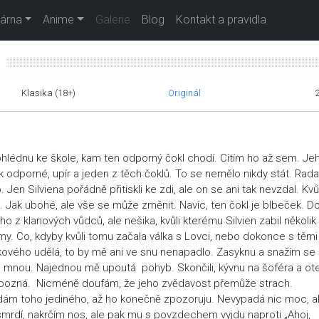
árna
Anime
Galerie
Blog
Kontakt a pravidla
u
Klasika (18+)
Originál
lédnu ke škole, kam ten odporný čokl chodí. Cítím ho až sem. Je
ak odporné, upír a jeden z těch čoklů. To se nemělo nikdy stát. Rada
. Jen Silviena pořádně přitiskli ke zdi, ale on se ani tak nevzdal. Kvůl
. Jak ubohé, ale vše se může změnit. Navíc, ten čokl je blbeček. D
ho z klanových vůdců, ale nešika, kvůli kterému Silvien zabil několik
my. Co, kdyby kvůli tomu začala válka s Lovci, nebo dokonce s těmi
takového udělá, to by mě ani ve snu nenapadlo. Zasyknu a snažím se
se mnou. Najednou mě upoutá pohyb. Skončili, kývnu na šoféra a ot
ůni pozná. Nicméně doufám, že jeho zvědavost přemůže strach.
dám toho jediného, až ho konečně zpozoruju. Nevypadá nic moc, a
k smrdí, nakrčím nos, ale pak mu s povzdechem vyjdu naproti „Ahoj,