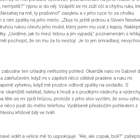
, nemyslíš?“ rýpnu si do něj. Vzápětí se mi zúží oči a chytnu ruku, k
Nesahej na mě, ty prašivino!“ zasyknu a v jeho ruce to za chvilku
m s ním zpátky na jeho místo. „Zkus to ještě jednou a Silvien Nesilvi
ruhou rukou otevřu jeho mobil, který jsem mu vzal z kapsy. Naklep
tky. „Uvidíme, jak to mezi tebou a jím vypadá,“ poznamenám s leh
měl pochopit, že on mu za to nestojí. Je to jen smradlavý, nevycho
zabodne ten chladný nelítostný pohled. Okamžik nato mi Gabriel dr
 a zakňučením, když mi v zápěstí něco ošklivě praskne a ruku mi
ekvapeně vyheknu, když mě prudce odhodí zpátky na sedadlo. S
e okamžitě natékat, tisknu k hrudi a s prudkými nádechy a výdech
těle se mi zježí hrůzou, protože z jeho slov vycítím, že svou výhr
začne něco psát do mého telefonu. Vyděšeně přeskočím pohledem z
lesnu křídově bílý ve tváři.
mavé vidět a velice mě to uspokojuje. “Ale, ale copak, bolí?” zašep