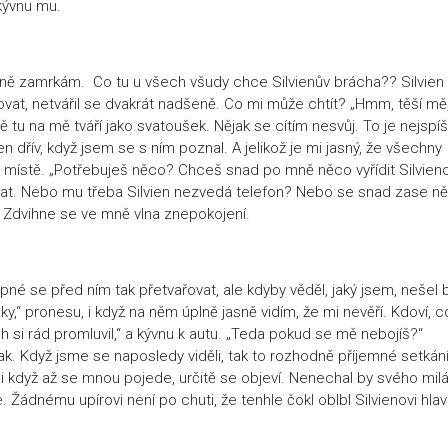
kývnu mu.
peně zamrkám. Co tu u všech všudy chce Silvienův brácha?? Silvien
ovat, netvářil se dvakrát nadšeně. Co mi může chtít? „Hmm, těší mě
 tu na mě tváří jako svatoušek. Nějak se cítím nesvůj. To je nejspíš
en dřív, když jsem se s ním poznal. A jelikož je mi jasný, že všechny
 na místě. „Potřebuješ něco? Chceš snad po mně něco vyřídit Silvieno
lat. Nebo mu třeba Silvien nezvedá telefon? Nebo se snad zase n
ě? Zdvihne se ve mně vlna znepokojení.
pné se před ním tak přetvařovat, ale kdyby věděl, jaký jsem, nešel 
ky,“ pronesu, i když na něm úplně jasně vidím, že mi nevěří. Kdoví, 
ych si rád promluvil,“ a kývnu k autu. „Teda pokud se mě nebojíš?“
k. Když jsme se naposledy viděli, tak to rozhodně příjemné setkán
 i když až se mnou pojede, určitě se objeví. Nenechal by svého mil
 Žádnému upírovi není po chuti, že tenhle čokl oblbl Silvienovi hlav