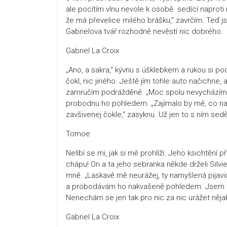
ale pocítím vlnu nevole k osobě sedící naprot
že má převelice milého brášku,“ zavrčím. Teď j
Gabrielova tvář rozhodně nevěstí nic dobrého.
Gabriel La Croix
„Ano, a sakra,“ kývnu s úšklebkem a rukou si p
čokl, nic jiného. Ještě jím tohle auto načichne, al
zamručím podrážděně. „Moc spolu nevycházíme. P
probodnu ho pohledem. „Zajímalo by mě, co na to
zavšivenej čokle,“ zasyknu. Už jen to s ním sed
Tomoe
Nelíbí se mi, jak si mě prohlíží. Jeho ksichtění
chápu! On a ta jeho sebranka někde drželi Silv
mně. „Laskavě mě neurážej, ty namyšlená pijavi
a probodávám ho nakvašeně pohledem. Jsem tak r
Nenechám se jen tak pro nic za nic urážet nějak
Gabriel La Croix