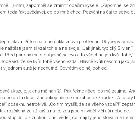
i mně. „Hmm, zapomněl se zmínit,“ opáčím kysele. „Zapomněl se zmí
sem teda fakt zvědavej, co po mně chce. Pozvání na čaj to sotva b
odepřu hlavu. Přitom si toho čokla znovu prohlédnu. Obyčejný smrad
e naštěstí jsem si vzal tohle a ne svoje. „Jak jinak, typický Silvien,“
řed pár dny mi to dal jasně najevo a to všechno jen kvůli tobě,“ 
bě vidí, že se kvůli tobě všeho vzdal. Hlavně kvůli někomu jako jsi 
ět v jednom autě je nechutné. Odvrátím od něj pohled.
 přesně ukazuje, jak na mě nahlíží. Pak řekne něco, co mě zaujme. Ah
iena celou tu dobu! Znepokojením se mi zahoupe žaludek. A to prý k
ce!“ odseknu netrpělivě. „Co tím myslíš, že se všeho vzdal?!“ zept
ozčilený, že už kašlu na to, zda jsou mi vidět vlčí uši nebo ne.
ou stupidní pizizubkou! Chci vědět, co mají ty jeho slova znamenat