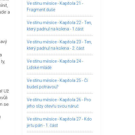
Ve stínu měsíce - Kapitola 21 -
nit,
Fragment duše
ude a
Ve stínu měsíce - Kapitola 22 - Ten,
který padnul na kolena - 1.část
lavý
Ve stínu měsíce - Kapitola 23 - Ten,
který padnul na kolena - 2. část
a
ty,
Ve stínu měsíce - Kapitola 24 -
Lidské mládě
Ve stínu měsíce - Kapitola 25 - Čí
budeš potravou?
a! Už
vůli
Ve stínu měsíce - Kapitola 26 - Pro
ám se
jeho slzy otevřu svou náruč
!
Ve stínu měsíce - Kapitola 27 - Kdo
je tu pán - 1. část