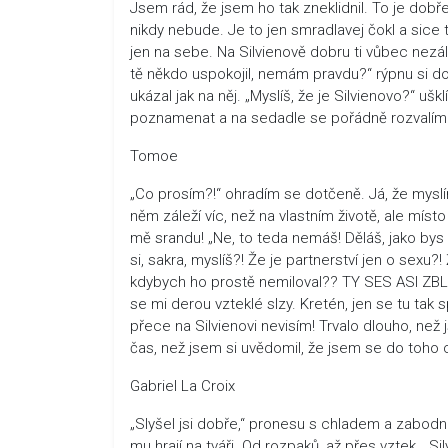
Jsem rád, že jsem ho tak zneklidnil. To je dobře
nikdy nebude. Je to jen smradlavej čokl a sice t
jen na sebe. Na Silvienově dobru ti vůbec nezále
tě někdo uspokojil, nemám pravdu?“ rýpnu si d
ukázal jak na něj. „Myslíš, že je Silvienovo?“ uš
poznamenat a na sedadle se pořádně rozvalím. 
Tomoe
„Co prosím?!“ ohradím se dotčeně. Já, že myslí
něm záleží víc, než na vlastním životě, ale mís
mě srandu! „Ne, to teda nemáš! Děláš, jako bys
si, sakra, myslíš?! Že je partnerství jen o sex
kdybych ho prostě nemiloval?? TY SES ASI ZBLÁ
se mi derou vzteklé slzy. Kretén, jen se tu tak
přece na Silvienovi nevisím! Trvalo dlouho, než
čas, než jsem si uvědomil, že jsem se do toho 
Gabriel La Croix
„Slyšel jsi dobře,“ pronesu s chladem a zabodn
mu hrají na tváři. Od rozpaků, až přes vztek. „