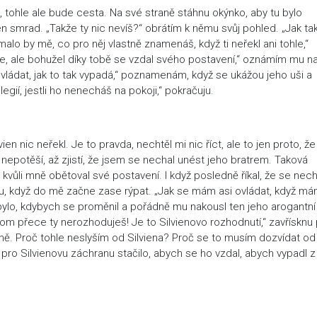
e, tohle ale bude cesta. Na své straně stáhnu okýnko, aby tu bylo
 smrad. „Takže ty nic nevíš?“ obrátím k němu svůj pohled. „Jak ta
malo by mě, co pro něj vlastně znamenáš, když ti neřekl ani tohle,“
prince, ale bohužel díky tobě se vzdal svého postavení,“ oznámím mu n
vládat, jak to tak vypadá,“ poznamenám, když se ukážou jeho uši a
ilegií, jestli ho nenecháš na pokoji,“ pokračuju.
en nic neřekl. Je to pravda, nechtěl mi nic říct, ale to jen proto, ž
epotěší, až zjistí, že jsem se nechal unést jeho bratrem. Taková
e kvůli mně obětoval své postavení. I když posledně říkal, že se nech
ebou, když do mě začne zase rýpat. „Jak se mám asi ovládat, když má
 bylo, kdybych se proměnil a pořádně mu nakousl ten jeho arogantní
 tom přece ty nerozhoduješ! Je to Silvienovo rozhodnutí,“ zavřísknu
ně. Proč tohle neslyším od Silviena? Proč se to musím dozvídat od
y pro Silvienovu záchranu stačilo, abych se ho vzdal, abych vypadl z