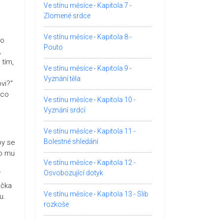
Ve stínu měsíce - Kapitola 7 -
Zlomené srdce
Ve stínu měsíce - Kapitola 8 -
 o
Pouto
,
 tím,
Ve stínu měsíce - Kapitola 9 -
Vyznání těla
vi?“
ěco
Ve stínu měsíce - Kapitola 10 -
Vyznání srdcí
Ve stínu měsíce - Kapitola 11 -
Bolestné shledání
by se
co mu
Ve stínu měsíce - Kapitola 12 -
Osvobozující dotyk
í
áčka
Ve stínu měsíce - Kapitola 13 - Slib
u.
rozkoše