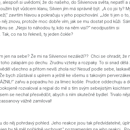
, alespoň si uvědomí, že do našeho, do Silvienova světa, nepatří a 
oužím být vůdcem klanu, Silvien jím má správně být. „A co jsi ty? My
ží,“ zavrtím hlavou a pokračuju v jeho popichování. „Jde ti jen o to,
o něj znovu, protože moc dobře vím, jak se mu dostat pod kůži. Sá
klíbnu se. „Nejsi to náhodou ty, kdo na něm visí?“ neodpustím si
Tak, co na to řekneš, ty jeden čokle?
m jen na sebe? Že mi na Silvienovi nezáleží?? Chci se ohradit, že 
to toho zalapám po dechu. Zrudnu vzteky a rozpaky. To si snad dělá
 věděl všechno a přitom nevíš zhola nic! Nesuď podle sebe, laskavě
u?! Že bych zůstával s upírem a ještě ke všemu s takovým perverzáke
ZNIL!“ zařvu a popadnu ho za límec košile. Prudce oddechuju a d
 spokojeně rozvaloval a rejpal do mě s tím svým sebejistým ksichtem
 jsem se nechal přesvědčit, abych s ním skutečně bydlel. Trvalo něj
cassanovy vážně zamiloval!
u do něj pohrdavý pohled. Jeho reakce jsou tak předvídatelné, úpl
Silvien by tě měl pořádně vychovat,“ poznamenám na jeho reakci. „Po