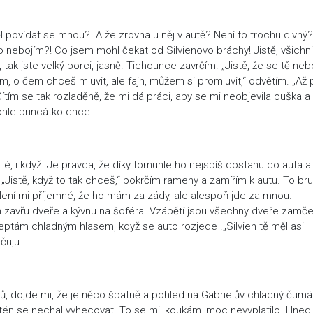
 povídat se mnou? A že zrovna u něj v autě? Není to trochu divný?
o nebojím?! Co jsem mohl čekat od Silvienovo bráchy! Jistě, všichni
, tak jste velký borci, jasně. Tichounce zavrčím. „Jistě, že se tě neb
m, o čem chceš mluvit, ale fajn, můžem si promluvit,“ odvětím. „Až 
Cítím se tak rozladěně, že mi dá práci, aby se mi neobjevila ouška a
ohle princátko chce.
milé, i když. Je pravda, že díky tomuhle ho nejspíš dostanu do auta a 
 „Jistě, když to tak chceš,“ pokrčím rameny a zamířím k autu. To bru
ení mi příjemné, že ho mám za zády, ale alespoň jde za mnou.
 on zavřu dveře a kývnu na šoféra. Vzápětí jsou všechny dveře zamč
ptám chladným hlasem, když se auto rozjede .„Silvien tě měl asi
ačuju.
, dojde mi, že je něco špatně a pohled na Gabrielův chladný čum
retén se nechal vyhecovat. To se mi, koukám, moc nevyplatilo. Hned