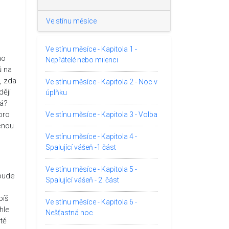
Ve stínu měsíce
Ve stínu měsíce - Kapitola 1 -
ho
Nepřátelé nebo milenci
ů na
, zda
Ve stínu měsíce - Kapitola 2 - Noc v
ději
úplňku
ná?
pro
Ve stínu měsíce - Kapitola 3 - Volba
lenou
Ve stínu měsíce - Kapitola 4 -
Spalující vášeň -1 část
Ve stínu měsíce - Kapitola 5 -
 bude
Spalující vášeň - 2. část
píš
Ve stínu měsíce - Kapitola 6 -
ohle
Nešťastná noc
tě