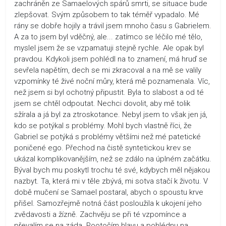
zachráněn ze Samaelových spárů smrti, se situace bude
zlepšovat. Svým způsobem to tak téměř vypadalo. Mé
rány se dobře hojily a trávil jsem mnoho času s Gabrielem.
A za to jsem byl vděčný, ale... zatímco se léčilo mé tělo,
myslel jsem že se vzpamatuji stejně rychle. Ale opak byl
pravdou. Kdykoli jsem pohlédl na to znamení, má hruď se
sevřela napětím, dech se mi zkracoval a na mě se valily
vzpomínky té živé noční můry, která mě poznamenala. Víc,
než jsem si byl ochotný připustit. Byla to slabost a od té
jsem se chtěl odpoutat. Nechci dovolit, aby mě tolik
sžírala a já byl za ztroskotance. Nebyl jsem to však jen já,
kdo se potýkal s problémy. Mohl bych vlastně říci, že
Gabriel se potýká s problémy většími než mé patetické
poničené ego. Přechod na čistě syntetickou krev se
ukázal komplikovanějším, než se zdálo na úplném začátku.
Býval bych mu poskytl trochu té své, kdybych měl nějakou
nazbyt. Ta, která mi v těle zbývá, mi sotva stačí k životu. V
době mučení se Samael postaral, abych o spoustu krve
přišel. Samozřejmě notná část posloužila k ukojení jeho
zvědavosti a žízně. Zachvěju se při té vzpomínce a
převalím se na záda. Pootočím hlavu a pohlédnu na