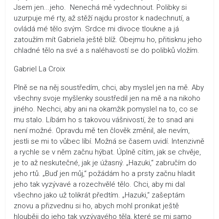
Jsem jen...jeho. Nenechá mě vydechnout. Polibky si
uzurpuje mé rty, až stěží najdu prostor k nadechnutí, a
ovládá mé tělo svým. Srdce mi divoce tloukne a já
zatoužím mít Gabriela ještě blíž. Obejmu ho, přitisknu jeho
chladné tělo na své a s naléhavostí se do polibků vložím.
Gabriel La Croix
Plně se na něj soustředím, chci, aby myslel jen na mě. Aby
všechny svoje myšlenky soustředil jen na mě a na nikoho
jiného. Nechci, aby ani na okamžik pomyslel na to, co se
mu stalo. Líbám ho s takovou vášnivostí, že to snad ani
není možné. Opravdu mě ten člověk změnil, ale nevím,
jestli se mi to vůbec líbí. Možná se časem uvidí. Intenzivně
a rychle se v něm začnu hýbat. Úplně cítím, jak se chvěje,
je to až neskutečné, jak je úžasný. „Hazuki,“ zabručím do
jeho rtů. „Buď jen můj,“ požádám ho a prsty začnu hladit
jeho tak vyzývavé a rozechvělé tělo. Chci, aby mi dal
všechno jako už tolikrát předtím. „Hazuki,“ zašeptám
znovu a přizvednu si ho, abych mohl pronikat ještě
hlouběji do jeho tak vyzývavého těla, které se mi samo