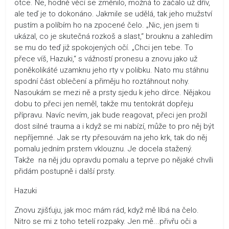
otce. Ne, hodně věcí se změnilo, možná to začalo už dřív,
ale teď je to dokonáno. Jakmile se udělá, tak jeho mužství
pustím a políbím ho na zpocené čelo. „Nic, jen jsem ti
ukázal, co je skutečná rozkoš a slast,“ brouknu a zahledím
se mu do teď již spokojených očí. „Chci jen tebe. To
přece víš, Hazuki,“ s vážností pronesu a znovu jako už
poněkolikáté uzamknu jeho rty v polibku. Nato mu stáhnu
spodní část oblečení a přiměju ho roztáhnout nohy.
Nasoukám se mezi ně a prsty sjedu k jeho dírce. Nějakou
dobu to přeci jen neměl, takže mu tentokrát dopřeju
přípravu. Navíc nevím, jak bude reagovat, přeci jen prožil
dost silné trauma a i když se mi nabízí, může to pro něj být
nepříjemné. Jak se rty přesouvám na jeho krk, tak do něj
pomalu jedním prstem vklouznu. Je docela stažený.
Takže na něj jdu opravdu pomalu a teprve po nějaké chvíli
přidám postupně i další prsty.
Hazuki
Znovu zjišťuju, jak moc mám rád, když mě líbá na čelo.
Nitro se mi z toho tetelí rozpaky. Jen mě...přivřu oči a