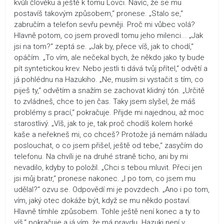
kvůli člověku a ještě k tomu Lovci. Navíc, že se mu
postavíš takovým způsobem,“ pronese. „Stalo se,“
zabručím a telefon sevřu pevněji. Proč mi vůbec volá?
Hlavně potom, co jsem provedl tomu jeho milenci... „Jak
jsi na tom?“ zeptá se. „Jak by, přece víš, jak to chodí,“
opáčím. „To vím, ale nečekal bych, že někdo jako ty bude
pít syntetickou krev. Nebo jestli ti dává tvůj přítel,“ odvětí a
já pohlédnu na Hazukiho. „Ne, musím si vystačit s tím, co
piješ ty,“ odvětím a snažím se zachovat klidný tón. „Určitě
to zvládneš, chce to jen čas. Taky jsem slyšel, že máš
problémy s prací,“ pokračuje. Přijde mi najednou, až moc
starostlivý. „Víš, jak to je, tak proč chodíš kolem horké
kaše a neřekneš mi, co chceš? Protože já nemám náladu
poslouchat, o co jsem přišel, ještě od tebe,“ zasyčím do
telefonu. Na chvíli je na druhé straně ticho, ani by mi
nevadilo, kdyby to položil. „Chci s tebou mluvit. Přeci jen
jsi můj bratr,“ pronese nakonec. „I po tom, co jsem mu
udělal?“ ozvu se. Odpovědí mi je povzdech. „Ano i po tom,
vím, jaký otec dokáže být, když se mu někdo postaví.
Hlavně tímhle způsobem. Tohle ještě není konec a ty to
víš,“ pokračuje a já vím, že má pravdu. Hazuki není v