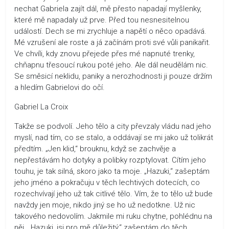
nechat Gabriela zajít dál, mě přesto napadají myšlenky,
které mě napadaly už prve. Před tou nesnesitelnou
událostí. Dech se mi zrychluje a napětí o něco opadává.
Mé vzrušení ale roste a já začínám proti své vůli panikařit.
Ve chvíli, kdy znovu přejede přes mé napnuté trenky,
chňapnu třesoucí rukou poté jeho. Ale dál neudělám nic.
Se směsicí neklidu, paniky a nerozhodnosti ji pouze držím
a hledím Gabrielovi do očí.
Gabriel La Croix
Takže se podvolí. Jeho tělo a city převzaly vládu nad jeho
myslí, nad tím, co se stalo, a oddávají se mi jako už tolikrát
předtím. „Jen klid,“ brouknu, když se zachvěje a
nepřestávám ho dotyky a polibky rozptylovat. Cítím jeho
touhu, je tak silná, skoro jako ta moje. „Hazuki,“ zašeptám
jeho jméno a pokračuju v těch lechtivých dotecích, co
rozechvívají jeho už tak citlivé tělo. Vím, že to tělo už bude
navždy jen moje, nikdo jiný se ho už nedotkne. Už nic
takového nedovolím. Jakmile mi ruku chytne, pohlédnu na
něj. „Hazuki, jsi pro mě důležitý,“ zašeptám do těch