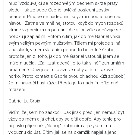
hrudí vzdouvající se rozechvělým dechem skrze prsty
sleduji, jak ze sebe Gabriel svléká poslední zbytky
ošacení. Prudce se nadechnu, když mi spoutá ruce nad
hlavou. Zatrne ve mně nejistotou, když do mých rozpaků
vtrhne vzpomínka na poutání. Ale silou vůle oddávaje se
polibku ji zaplaším. Přitom cítím, jak do mě Gabriel vniká
svým velkým pevným mužstvím. Tělem mi projede silná
vlna slasti, v mém vlastním penisu to bolestně škube,
protože jen z toho, jak do mě Gabriel vstoupil, jsem se
málem udělal. „Za....zatraceně, je to tak silné,“ zamumlám
omámeně. Chvějí se mi bláznivě nohy a je mi takové
horko. Proto kontakt s Gabrielovou chladnou kůží způsobí,
že mi naskočí husí kůže. Přesto je to nadmíru příjemné
mrazení.
Gabriel La Croix
Vidím, že jsem ho zaskočil. Jak jinak, přeci jen nemusí být
vždy po mém a já chci, aby se cítil dobře. Aby tohle pro
něj bylo příjemné. „Neboj,“ zabručím a jazykem mu
vklouznu do úst. Cítím, jak se na okamžik napjal a jeho