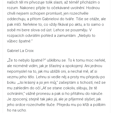
našich těl mi přivozuje tolik slasti, až téměř přicházím o
rozum. Nakonec přijde to očekávané uvolnění. Hodnou
chvíli nejsem schopen promluvit, jen rozechvěle
oddechuju, a přitom Gabrielovi do tváře. Tiše se otáže, ale
pak mlčí. Neřekne to, co vždy říkával po aktu, a to samo o
sobě mi bere slova od úst. Lehce se pousměju. V
rozpacích odvrátím pohled a zamumlám. „Nebylo to
vůbec špatné.“
Gabriel La Croix
„Že to nebylo špatné?“ ušklíbnu se. To k tomu moc neřekl,
ale nicméně vidím, jak je šťastný a spokojený. Ani jednou
nepomyslel na to, jak mu ublížili oni, a nechal mě, ať si
vezmu jeho tělo. Lehnu si vedle něj a prsty mu přejedu po
boku. „Jsi krásný a jsi jen můj,“ zašeptám s tichostí, než se
mu zahledím do očí „Ať se stane cokoliv, slibuju, že tě
ochráním,“ vážně pronesu a pak si ho přitáhnu do náruče.
Je zpocený, stejně tak jako já, ale je příjemné slyšet, jak
jeho srdce rozechvěle tluče. Přejedu mu po kříži a políbím
ho na ucho.