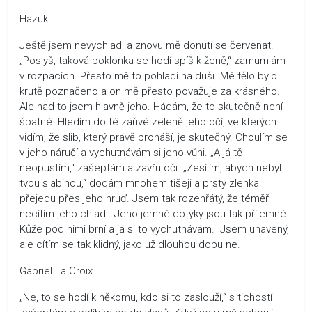
Hazuki
Ještě jsem nevychladl a znovu mě donutí se červenat.
„Poslyš, taková poklonka se hodí spíš k ženě,“ zamumlám
v rozpacích. Přesto mě to pohladí na duši. Mé tělo bylo
krutě poznačeno a on mě přesto považuje za krásného.
Ale nad to jsem hlavně jeho. Hádám, že to skutečně není
špatné. Hledím do té zářivé zeleně jeho očí, ve kterých
vidím, že slib, který právě pronáší, je skutečný. Choulím se
v jeho náručí a vychutnávám si jeho vůni. „A já tě
neopustím,“ zašeptám a zavřu oči. „Zesílím, abych nebyl
tvou slabinou,“ dodám mnohem tišeji a prsty zlehka
přejedu přes jeho hruď. Jsem tak rozehřátý, že téměř
necítím jeho chlad. Jeho jemné dotyky jsou tak příjemné.
Kůže pod nimi brní a já si to vychutnávám. Jsem unavený,
ale cítím se tak klidný, jako už dlouhou dobu ne.
Gabriel La Croix
„Ne, to se hodí k někomu, kdo si to zaslouží,“ s tichostí