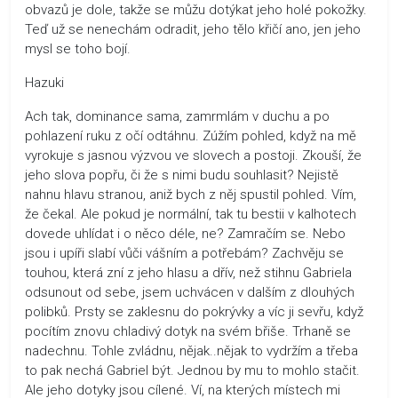
obvazů je dole, takže se můžu dotýkat jeho holé pokožky.
Teď už se nenechám odradit, jeho tělo křičí ano, jen jeho
mysl se toho bojí.
Hazuki
Ach tak, dominance sama, zamrmlám v duchu a po
pohlazení ruku z očí odtáhnu. Zúžím pohled, když na mě
vyrokuje s jasnou výzvou ve slovech a postoji. Zkouší, že
jeho slova popřu, či že s nimi budu souhlasit? Nejistě
nahnu hlavu stranou, aniž bych z něj spustil pohled. Vím,
že čekal. Ale pokud je normální, tak tu bestii v kalhotech
dovede uhlídat i o něco déle, ne? Zamračím se. Nebo
jsou i upíři slabí vůči vášním a potřebám? Zachvěju se
touhou, která zní z jeho hlasu a dřív, než stihnu Gabriela
odsunout od sebe, jsem uchvácen v dalším z dlouhých
polibků. Prsty se zaklesnu do pokrývky a víc ji sevřu, když
pocítím znovu chladivý dotyk na svém břiše. Trhaně se
nadechnu. Tohle zvládnu, nějak..nějak to vydržím a třeba
to pak nechá Gabriel být. Jednou by mu to mohlo stačit.
Ale jeho dotyky jsou cílené. Ví, na kterých místech mi