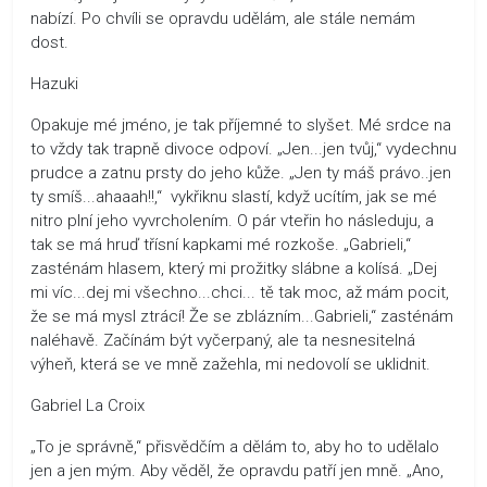
nabízí. Po chvíli se opravdu udělám, ale stále nemám
dost.
Hazuki
Opakuje mé jméno, je tak příjemné to slyšet. Mé srdce na
to vždy tak trapně divoce odpoví. „Jen...jen tvůj,“ vydechnu
prudce a zatnu prsty do jeho kůže. „Jen ty máš právo..jen
ty smíš...ahaaah!!,“ vykřiknu slastí, když ucítím, jak se mé
nitro plní jeho vyvrcholením. O pár vteřin ho následuju, a
tak se má hruď třísní kapkami mé rozkoše. „Gabrieli,“
zasténám hlasem, který mi prožitky slábne a kolísá. „Dej
mi víc...dej mi všechno...chci... tě tak moc, až mám pocit,
že se má mysl ztrácí! Že se zblázním...Gabrieli,“ zasténám
naléhavě. Začínám být vyčerpaný, ale ta nesnesitelná
výheň, která se ve mně zažehla, mi nedovolí se uklidnit.
Gabriel La Croix
„To je správně,“ přisvědčím a dělám to, aby ho to udělalo
jen a jen mým. Aby věděl, že opravdu patří jen mně. „Ano,