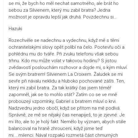
se mi, že bych ho měl nechat samotného, ale brát ho
sebou za Silvienem, který mu zabil bratra? Jedna
možnost je opravdu lepší jak druhá. Povzdechnu si…
Hazuki
Rozechvěle se nadechnu a vydechnu, když mě s těmi
ochranitelskými slovy opět políbí na čelo. Pootevřu oči a
pohlédnu mu do tváře. Při zvuku telefonu však sebou
trhnu. Kdo mu může volat v takovou hodinu? S jistou
zvědavostí poslouchám rozhovor a dojde mi, s kým mluví.
Se svým bratrem! Silvienem La Croixem. Žaludek se mi
sevře při návalu neklidu a hluboko pochované zášti. Ten,
který mi zabil bratra. Za tak krátký čas jsem téměř
zapomněl, jak se to mohlo stát? Zatím co se ve mně
probouzejí vzpomínky, Gabriel s bratrem mluví o krvi.
Nadzvednu jedno obočí, když se přitom na mě podívá.
Správně, ze mě se nějaký čas nenapiješ, to je zjevné. Je
mi líto, ale to je holý fakt. Nemělo by význam, abych stále
balancoval na hraně zhroucení, když jsme teď
mi....milenci. Nával rozpaků rozmetá část chmurných