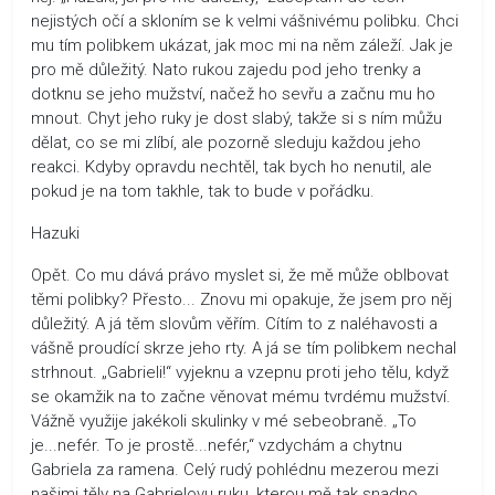
nejistých očí a skloním se k velmi vášnivému polibku. Chci
mu tím polibkem ukázat, jak moc mi na něm záleží. Jak je
pro mě důležitý. Nato rukou zajedu pod jeho trenky a
dotknu se jeho mužství, načež ho sevřu a začnu mu ho
mnout. Chyt jeho ruky je dost slabý, takže si s ním můžu
dělat, co se mi zlíbí, ale pozorně sleduju každou jeho
reakci. Kdyby opravdu nechtěl, tak bych ho nenutil, ale
pokud je na tom takhle, tak to bude v pořádku.
Hazuki
Opět. Co mu dává právo myslet si, že mě může oblbovat
těmi polibky? Přesto... Znovu mi opakuje, že jsem pro něj
důležitý. A já těm slovům věřím. Cítím to z naléhavosti a
vášně proudící skrze jeho rty. A já se tím polibkem nechal
strhnout. „Gabrieli!“ vyjeknu a vzepnu proti jeho tělu, když
se okamžik na to začne věnovat mému tvrdému mužství.
Vážně využije jakékoli skulinky v mé sebeobraně. „To
je...nefér. To je prostě...nefér,“ vzdychám a chytnu
Gabriela za ramena. Celý rudý pohlédnu mezerou mezi
našimi těly na Gabrielovu ruku, kterou mě tak snadno