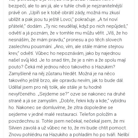
bezpečí, ale to ani já, ale v tuhle chvíli je nejzranitelnější
právě on. „Upíři se k tobě obrátí zády, možná mu zkusí
ublížit a pak jsou tu ještě Lovci,“ pokračuje. „A tví noví
přátelé,“ dodám. „Ty nic neudělají, když po nich nepůjdeš,“
odvětí a já poznám, že v tomhle mu můžu věřit. „Víš, že ho
nesnáším, že mám pravdu,“ pronesu a po těch slovech
zaslechnu pousmání. „Ano, vím, ale stále máme stejnou
krev,“ odvětí. Vůbec ho nepoznávám, jako by najednou
našel svůj klid. Je to snad tím, že je s ním a že spolu mají
pouto? Čeká mě jednou něco takového s Hazukim?
Zamyšleně na něj zůstanu hledět. Možná je na něco
takového ještě brzo, ale opravdu nevím, jak to bude dál.
Udělal jsem pro něj tolik, ale stále je tu hodně
nevyřčeného. „Sejdeme se?“ ozve se nakonec na druhé
straně a já se zamyslím. „Dobře, řekni kdy a kde,“ vybídnu
ho. Nakonec se domluvíme, že zítra dopoledne se
sejdeme v jedné malé restauraci. Telefon položím a
povzdechnu si. Tohle jsem nečekal, nečekal jsem, že mi
Silvien zavolá a už vůbec ne to, že mi bude chtít pomoct.
Znovu pohlédnu na Hazukiho a pohladím ho po tváři. Nelíbí