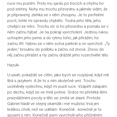
ruce mu pustím. Prsty mu sjedu po bocích a chytnu ho
pod stehny. Nohy mu trochu přizvednu a jakmile vidím, že
je připravený, zlehka se v něm zhoupnu. Je to perfektní
pocit, tohle mi opravdu chybělo. Touha jeho těla, jeho
chvějící se nitro. Trochu víc si ho přizvednu a pomalu se v
něm začnu hýbat. Je na pokraji vyvrcholení. Jednou rukou
uchopím jeho penis a do rytmu toho, jak přirážím, ho
začnu třít. Hýbnu se v něm sotva párkrát a on vyvrcholí. „Ty
jeden,“ brouknu do polibku a začnu od znova. Znovu do
něj začnu přirážet a rty začnu dráždit jeho rozechvělé tělo.
Hazuki
U-uwah, pokaždé se cítím, jako bych se rozplýval, když mě
líbá s jazykem. A že to s ním skutečně umí. Trochu
uvolněněji vydechnu, když mi pustí ruce. Vzápětí zalapám
po dechu, když se ve mně pohne. Srdce mi přetéká těmi
prazvláštními pocity a tělo se zmítá ve slasti. Protože
Gabriel hladil ve stejný okamžik i mé mužství, trvá jen
krátkou chvíli, než se udělám. Konečně...konečně je to
spojení s ním. Konečně jsem vyvrcholil jeho přičiněním.