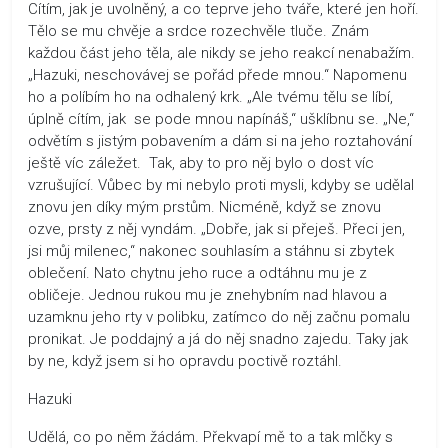
Cítím, jak je uvolněný, a co teprve jeho tváře, které jen hoří.
Tělo se mu chvěje a srdce rozechvěle tluče. Znám
každou část jeho těla, ale nikdy se jeho reakcí nenabažím.
„Hazuki, neschovávej se pořád přede mnou.“ Napomenu
ho a políbím ho na odhalený krk. „Ale tvému tělu se líbí,
úplně cítím, jak se pode mnou napínáš,“ ušklíbnu se. „Ne,“
odvětím s jistým pobavením a dám si na jeho roztahování
ještě víc záležet. Tak, aby to pro něj bylo o dost víc
vzrušující. Vůbec by mi nebylo proti mysli, kdyby se udělal
znovu jen díky mým prstům. Nicméně, když se znovu
ozve, prsty z něj vyndám. „Dobře, jak si přeješ. Přeci jen,
jsi můj milenec,“ nakonec souhlasím a stáhnu si zbytek
oblečení. Nato chytnu jeho ruce a odtáhnu mu je z
obličeje. Jednou rukou mu je znehybním nad hlavou a
uzamknu jeho rty v polibku, zatímco do něj začnu pomalu
pronikat. Je poddajný a já do něj snadno zajedu. Taky jak
by ne, když jsem si ho opravdu poctivě roztáhl.
Hazuki
Udělá, co po něm žádám. Překvapí mě to a tak mlčky s