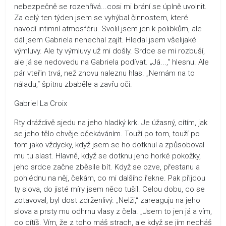
nebezpečně se rozehřívá...cosi mi brání se úplně uvolnit.
Za celý ten týden jsem se vyhýbal činnostem, které
navodí intimní atmosféru. Svolil jsem jen k polibkům, ale
dál jsem Gabriela nenechal zajít. Hledal jsem všelijaké
výmluvy. Ale ty výmluvy už mi došly. Srdce se mi rozbuší,
ale já se nedovedu na Gabriela podívat. „Já...,“ hlesnu. Ale
pár vteřin trvá, než znovu naleznu hlas. „Nemám na to
náladu,“ špitnu zbaběle a zavřu oči.
Gabriel La Croix
Rty dráždivě sjedu na jeho hladký krk. Je úžasný, cítím, jak
se jeho tělo chvěje očekáváním. Touží po tom, touží po
tom jako vždycky, když jsem se ho dotknul a způsoboval
mu tu slast. Hlavně, když se dotknu jeho horké pokožky,
jeho srdce začne zběsile bít. Když se ozve, přestanu a
pohlédnu na něj, čekám, co mi dalšího řekne. Pak přijdou
ty slova, do jisté míry jsem něco tušil. Celou dobu, co se
zotavoval, byl dost zdrženlivý. „Nelži,“ zareaguju na jeho
slova a prsty mu odhrnu vlasy z čela. „Jsem to jen já a vím,
co cítíš. Vím, že z toho máš strach, ale když se jím necháš