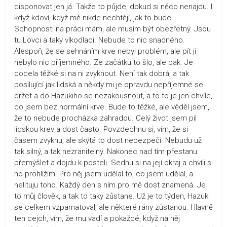
disponovat jen já. Takže to půjde, dokud si něco nenajdu. I
když kdoví, když mě nikde nechtějí, jak to bude.
Schopnosti na práci mám, ale musím být obezřetný. Jsou
tu Lovci a taky vlkodlaci. Nebude to nic snadného.
Alespoň, že se sehnáním krve nebyl problém, ale pít ji
nebylo nic příjemného. Ze začátku to šlo, ale pak. Je
docela těžké si na ni zvyknout. Není tak dobrá, a tak
posilující jak lidská a někdy mi je opravdu nepříjemné se
držet a do Hazukiho se nezakousnout, a to to je jen chvíle,
co jsem bez normální krve. Bude to těžké, ale věděl jsem,
že to nebude procházka zahradou. Celý život jsem pil
lidskou krev a dost často. Povzdechnu si, vím, že si
časem zvyknu, ale skýtá to dost nebezpečí. Nebudu už
tak silný, a tak nezranitelný. Nakonec nad tím přestanu
přemýšlet a dojdu k posteli. Sednu si na její okraj a chvíli si
ho prohlížím. Pro něj jsem udělal to, co jsem udělal, a
nelituju toho. Každý den s ním pro mě dost znamená. Je
to můj člověk, a tak to taky zůstane. Už je to týden, Hazuki
se celkem vzpamatoval, ale některé rány zůstanou. Hlavně
ten cejch, vím, že mu vadí a pokaždé, když na něj