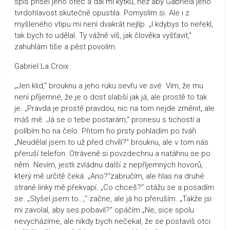
spíš přišel jeho otec a dal mi kytku, než aby Gabriela jeho
tvrdohlavost skutečně opustila. Pomyslím si. Ale i z
myšleného vtipu mi není dvakrát nejlíp. „I kdybys to neřekl,
tak bych to udělal. Ty vážně víš, jak člověka vyšťavit,“
zahuhlám tiše a pěst povolím.
Gabriel La Croix
„Jen klid,“ brouknu a jeho ruku sevřu ve své. Vím, že mu
není příjemné, že je o dost slabší jak já, ale prostě to tak
je. „Pravda je prostě pravdou, nic na tom nejde změnit, ale
máš mě. Já se o tebe postarám,“ pronesu s tichostí a
políbím ho na čelo. Přitom ho prsty pohladím po tváři.
„Neudělal jsem to už před chvílí?“ brouknu, ale v tom nás
přeruší telefon. Otráveně si povzdechnu a natáhnu se po
něm. Nevím, jestli zvládnu další z nepříjemných hovorů,
který mě určitě čeká. „Ano?“zabručím, ale hlas na druhé
straně linky mě překvapí. „Co chceš?“ otážu se a posadím
se. „Slyšel jsem to…,“ začne, ale já ho přeruším. „Takže jsi
mi zavolal, aby ses pobavil?“ opáčím „Ne, sice spolu
nevycházíme, ale nikdy bych nečekal, že se postavíš otci