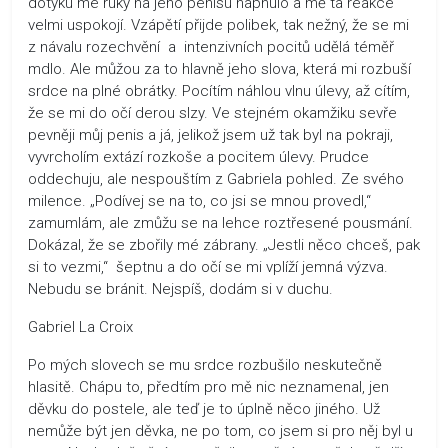
dotyku mé ruky na jeho penisu napnulo a mě ta reakce
velmi uspokojí. Vzápětí přijde polibek, tak nežný, že se mi
z návalu rozechvění a intenzivních pocitů udělá téměř
mdlo. Ale můžou za to hlavně jeho slova, která mi rozbuší
srdce na plné obrátky. Pocítím náhlou vlnu úlevy, až cítím,
že se mi do očí derou slzy. Ve stejném okamžiku sevře
pevněji můj penis a já, jelikož jsem už tak byl na pokraji,
vyvrcholím extází rozkoše a pocitem úlevy. Prudce
oddechuju, ale nespouštím z Gabriela pohled. Ze svého
milence. „Podívej se na to, co jsi se mnou provedl,“
zamumlám, ale zmůžu se na lehce roztřesené pousmání.
Dokázal, že se zbořily mé zábrany. „Jestli něco chceš, pak
si to vezmi,“ šeptnu a do očí se mi vplíží jemná výzva.
Nebudu se bránit. Nejspíš, dodám si v duchu.
Gabriel La Croix
Po mých slovech se mu srdce rozbušilo neskutečně
hlasitě. Chápu to, předtím pro mě nic neznamenal, jen
děvku do postele, ale teď je to úplně něco jiného. Už
nemůže být jen děvka, ne po tom, co jsem si pro něj byl u