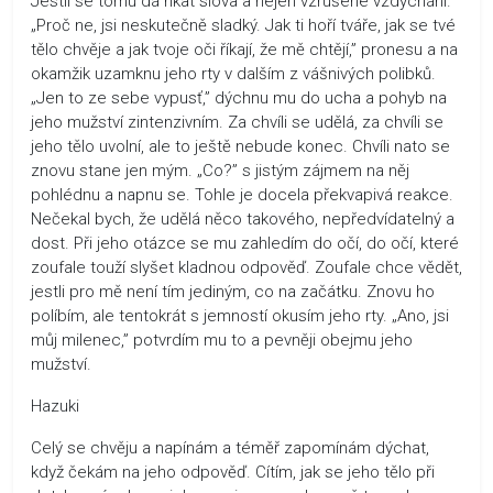
Jestli se tomu dá říkat slova a nejen vzrušené vzdychání.
„Proč ne, jsi neskutečně sladký. Jak ti hoří tváře, jak se tvé
tělo chvěje a jak tvoje oči říkají, že mě chtějí,” pronesu a na
okamžik uzamknu jeho rty v dalším z vášnivých polibků.
„Jen to ze sebe vypusť,” dýchnu mu do ucha a pohyb na
jeho mužství zintenzivním. Za chvíli se udělá, za chvíli se
jeho tělo uvolní, ale to ještě nebude konec. Chvíli nato se
znovu stane jen mým. „Co?” s jistým zájmem na něj
pohlédnu a napnu se. Tohle je docela překvapivá reakce.
Nečekal bych, že udělá něco takového, nepředvídatelný a
dost. Při jeho otázce se mu zahledím do očí, do očí, které
zoufale touží slyšet kladnou odpověď. Zoufale chce vědět,
jestli pro mě není tím jediným, co na začátku. Znovu ho
políbím, ale tentokrát s jemností okusím jeho rty. „Ano, jsi
můj milenec,” potvrdím mu to a pevněji obejmu jeho
mužství.
Hazuki
Celý se chvěju a napínám a téměř zapomínám dýchat,
když čekám na jeho odpověď. Cítím, jak se jeho tělo při