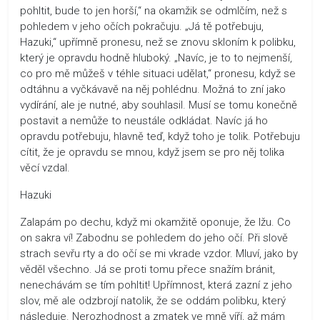
pohltit, bude to jen horší,“ na okamžik se odmlčím, než s
pohledem v jeho očích pokračuju. „Já tě potřebuju,
Hazuki,“ upřímně pronesu, než se znovu skloním k polibku,
který je opravdu hodně hluboký. „Navíc, je to to nejmenší,
co pro mě můžeš v téhle situaci udělat,“ pronesu, když se
odtáhnu a vyčkávavě na něj pohlédnu. Možná to zní jako
vydírání, ale je nutné, aby souhlasil. Musí se tomu konečně
postavit a nemůže to neustále odkládat. Navíc já ho
opravdu potřebuju, hlavně teď, když toho je tolik. Potřebuju
cítit, že je opravdu se mnou, když jsem se pro něj tolika
věcí vzdal.
Hazuki
Zalapám po dechu, když mi okamžitě oponuje, že lžu. Co
on sakra ví! Zabodnu se pohledem do jeho očí. Při slově
strach sevřu rty a do očí se mi vkrade vzdor. Mluví, jako by
věděl všechno. Já se proti tomu přece snažím bránit,
nenechávám se tím pohltit! Upřímnost, která zazní z jeho
slov, mě ale odzbrojí natolik, že se oddám polibku, který
následuje. Nerozhodnost a zmatek ve mně víří, až mám