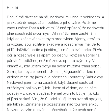
Hazuki
Donutí mě dívat se na něj, nedovolí mi uhnout pohledem. A
já skutečně nespouštím pohled z jeho tváře. Poté mě
znovu začne líbat a tak velmi účinně způsobí, že nedovedu
plně soustředit svou mysl. „Mnnh!“ tlumeně zasténám,
když se začne věnovat mým bradavkám. Vjemy, které to
přivozuje, jsou lechtivé, škádlivé a rozechvívají mě. Je to
příliš dráždivá partie a já cítím, jak mě polévá horko. Přivřu
oči a rozechvěle zalapám po dechu, když se Gabriel na
pár vteřin odtáhne, než mě znovu spoutá svými rty. V
okamžiku, kdy ucítím dotyk na svém mužství, trhnu sebou.
Sakra, tam by se neměl... „Nn-ahh, G-gabrieli,“ unikne mi
vzdech mezi rty, jakmile je přestanou poutat ty Gabrielovy.
Nedovedl jsem tomu zabránit, když Gabriel častoval
dráždivými polibky můj krk. Jsem si vědom, co na něm
později v zrcadle spatřím. Neměl bych to být jen já, kdo
přijímá rozkoš. Vím, že Gabriel si přijde na své při spojení,
ale takhle...Zmateně se pozastavím nad tou myšlenkou.
Navzdory svým obavám a přesvědčení, že bych neměl