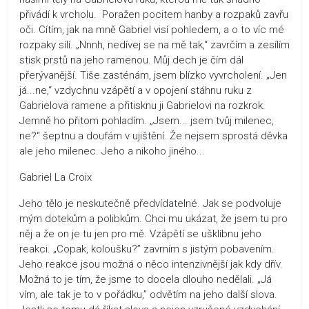
přivádí k vrcholu. Poražen pocitem hanby a rozpaků zavřu
oči. Cítím, jak na mně Gabriel visí pohledem, a o to víc mé
rozpaky sílí. „Nnnh, nedívej se na mě tak,“ zavrčím a zesílím
stisk prstů na jeho ramenou. Můj dech je čím dál
přerývanější. Tiše zasténám, jsem blízko vyvrcholení. „Jen
já...ne,“ vzdychnu vzápětí a v opojení stáhnu ruku z
Gabrielova ramene a přitisknu ji Gabrielovi na rozkrok.
Jemně ho přitom pohladím. „Jsem... jsem tvůj milenec,
ne?“ šeptnu a doufám v ujištění. Že nejsem sprostá děvka
ale jeho milenec. Jeho a nikoho jiného...
Gabriel La Croix
Jeho tělo je neskutečně předvídatelné. Jak se podvoluje
mým dotekům a polibkům. Chci mu ukázat, že jsem tu pro
něj a že on je tu jen pro mě. Vzápětí se ušklíbnu jeho
reakci. „Copak, koloušku?” zavrním s jistým pobavením.
Jeho reakce jsou možná o něco intenzivnější jak kdy dřív.
Možná to je tím, že jsme to docela dlouho nedělali. „Já
vím, ale tak je to v pořádku,” odvětím na jeho další slova.