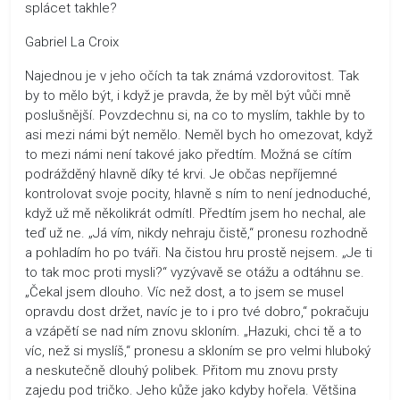
splácet takhle?
Gabriel La Croix
Najednou je v jeho očích ta tak známá vzdorovitost. Tak
by to mělo být, i když je pravda, že by měl být vůči mně
poslušnější. Povzdechnu si, na co to myslím, takhle by to
asi mezi námi být nemělo. Neměl bych ho omezovat, když
to mezi námi není takové jako předtím. Možná se cítím
podrážděný hlavně díky té krvi. Je občas nepříjemné
kontrolovat svoje pocity, hlavně s ním to není jednoduché,
když už mě několikrát odmítl. Předtím jsem ho nechal, ale
teď už ne. „Já vím, nikdy nehraju čistě,“ pronesu rozhodně
a pohladím ho po tváři. Na čistou hru prostě nejsem. „Je ti
to tak moc proti mysli?“ vyzývavě se otážu a odtáhnu se.
„Čekal jsem dlouho. Víc než dost, a to jsem se musel
opravdu dost držet, navíc je to i pro tvé dobro,“ pokračuju
a vzápětí se nad ním znovu skloním. „Hazuki, chci tě a to
víc, než si myslíš,“ pronesu a skloním se pro velmi hluboký
a neskutečně dlouhý polibek. Přitom mu znovu prsty
zajedu pod tričko. Jeho kůže jako kdyby hořela. Většina