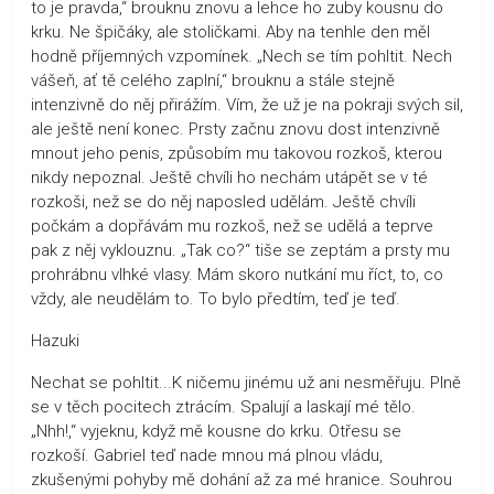
to je pravda,“ brouknu znovu a lehce ho zuby kousnu do
krku. Ne špičáky, ale stoličkami. Aby na tenhle den měl
hodně příjemných vzpomínek. „Nech se tím pohltit. Nech
vášeň, ať tě celého zaplní,“ brouknu a stále stejně
intenzivně do něj přirážím. Vím, že už je na pokraji svých sil,
ale ještě není konec. Prsty začnu znovu dost intenzivně
mnout jeho penis, způsobím mu takovou rozkoš, kterou
nikdy nepoznal. Ještě chvíli ho nechám utápět se v té
rozkoši, než se do něj naposled udělám. Ještě chvíli
počkám a dopřávám mu rozkoš, než se udělá a teprve
pak z něj vyklouznu. „Tak co?“ tiše se zeptám a prsty mu
prohrábnu vlhké vlasy. Mám skoro nutkání mu říct, to, co
vždy, ale neudělám to. To bylo předtím, teď je teď.
Hazuki
Nechat se pohltit...K ničemu jinému už ani nesměřuju. Plně
se v těch pocitech ztrácím. Spalují a laskají mé tělo.
„Nhh!,“ vyjeknu, když mě kousne do krku. Otřesu se
rozkoší. Gabriel teď nade mnou má plnou vládu,
zkušenými pohyby mě dohání až za mé hranice. Souhrou