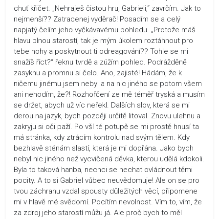
chuť křičet. „Nehraješ čistou hru, Gabrieli,“ zavrčím. Jak to
nejmenší?? Zatracenej vyděrač! Posadím se a celý
napjatý čelím jeho vyčkávavému pohledu. „Protože máš
hlavu plnou starostí, tak je mým úkolem roztáhnout pro
tebe nohy a poskytnout ti odreagování?? Tohle se mi
snažíš říct?“ řeknu tvrdě a zúžím pohled. Podrážděně
zasyknu a promnu si čelo. Ano, zajisté! Hádám, že k
ničemu jinému jsem nebyl a na nic jiného se potom všem
ani nehodím, že?! Rozhořčení ze mě téměř tryská a musím
se držet, abych už víc neřekl. Dalších slov, která se mi
derou na jazyk, bych později určitě litoval. Znovu ulehnu a
zakryju si oči paží. Po vší té potupě se mi prostě hnusí ta
má stránka, kdy ztrácím kontrolu nad svým tělem. Kdy
bezhlavě sténám slastí, která je mi dopřána. Jako bych
nebyl nic jiného než vycvičená děvka, kterou udělá kdokoli.
Byla to taková hanba, nechci se nechat ovládnout těmi
pocity. A to si Gabriel vůbec neuvědomuje! Ale on se pro
tvou záchranu vzdal spousty důležitých věcí, připomene
mi v hlavě mé svědomí. Pocítím nevolnost. Vím to, vím, že
za zdroj jeho starostí můžu já. Ale proč bych to měl