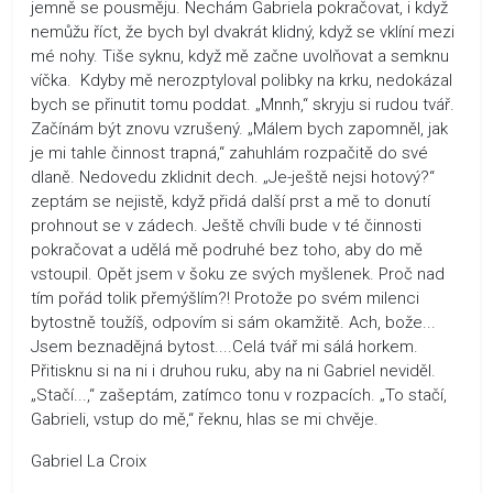
jemně se pousměju. Nechám Gabriela pokračovat, i když
nemůžu říct, že bych byl dvakrát klidný, když se vklíní mezi
mé nohy. Tiše syknu, když mě začne uvolňovat a semknu
víčka. Kdyby mě nerozptyloval polibky na krku, nedokázal
bych se přinutit tomu poddat. „Mnnh,“ skryju si rudou tvář.
Začínám být znovu vzrušený. „Málem bych zapomněl, jak
je mi tahle činnost trapná,“ zahuhlám rozpačitě do své
dlaně. Nedovedu zklidnit dech. „Je-ještě nejsi hotový?“
zeptám se nejistě, když přidá další prst a mě to donutí
prohnout se v zádech. Ještě chvíli bude v té činnosti
pokračovat a udělá mě podruhé bez toho, aby do mě
vstoupil. Opět jsem v šoku ze svých myšlenek. Proč nad
tím pořád tolik přemýšlím?! Protože po svém milenci
bytostně toužíš, odpovím si sám okamžitě. Ach, bože...
Jsem beznadějná bytost....Celá tvář mi sálá horkem.
Přitisknu si na ni i druhou ruku, aby na ni Gabriel neviděl.
„Stačí...,“ zašeptám, zatímco tonu v rozpacích. „To stačí,
Gabrieli, vstup do mě,“ řeknu, hlas se mi chvěje.
Gabriel La Croix