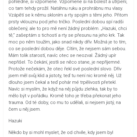
pohlédne, si vzpomene. Vzpomene si na bolest a utrpení,
co tam tehdy prožil. Natáhnu ruku a prohrábnu mu vlasy.
Vzápětí se k němu skloním a rty spojím s těmi jeho. Přitom
prsty vklouznu pod jeho tričko. Poslední dobou spí radši
oblečený, ale to pro mě není žádný problém. „Hazuki, chci
tě,“ zašeptám s tichostí a rty se přesunu na jeho krk. Tak
moc po něm toužím, jako snad nikdy dřív. Možná je to tím,
co se poslední dobou děje. Cítím, že nejsem sám sebou.
Mám tolik starostí, navíc otec se neozval. Žádný upír
nepřišel. To čekání, jestli se něco stane, je nepříjemné.
Protože nečekám, že otec řekl své poslední slovo. Dřív
jsem měl svůj klid a jistoty, teď tu není nic kromě něj. Už
dlouho jsem čekal a teď pohár mé trpělivosti přetekl.
Navíc si myslím, že když na něj půjdu zlehka, tak by to
mělo být v pořádku. Kromě toho je třeba překonat jeho
trauma. Od té doby, co mu to udělali, si nejsem jistý, na
čem u něj jsem.
Hazuki
Někdo by si mohl myslet, že od chvíle, kdy jsem byl