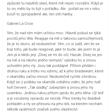
způsobí tu největší slast, které mě nejvíc rozvášní. Když je
to on, mělo by to být v pořádku. Ale...pořád se mi v nitru
bouří to zpropadené ale, ten stín hanby...
Gabriel La Croix
Vím, že nad ním mám určitou moc. Hlavně pokud se týká
pocitů jeho těla. Reaguje na mě s takovou samozřejmostí,
že je to skoro, až neskutečné. Vím, co si zažil, vím že se
bojí toho, jak bude reagovat, jaké to bude, ale jsem to já.
Jen já a nikdo jiný. „Dívej se mi do očí, Hazuki. Dívej se jen
na mě a na nikoho jiného nemysli,“ vybídnu ho a znovu
uchvátím jeho rty. Jsou tak poddajné. Přitom přidám i
druhou ruku a tričko mu vyhrnu, až k jeho bradavkám, které
v okamžiku začnu mnout. Neskutečně rychle ztvrdnou.
Když se z polibku na okamžik odtáhnu vidím, že jeho tvář
hoří červení. „Tak sladký,“ zašeptám a znovu jeho rty
uzamknu. Jednou rukou přitom sjedu do jeho klína. Už teď
a je vzrušený, opravdu se nezdá. Přes trenky ho škádlivě
pohladím a rty se přesunu na jeho krk, na kterém nechám
několik opatrných značek svého vlastnictví.