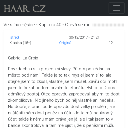
Ve stínu měsíce - Kapitola 40 - Otevři se mi
Istred
30/12/2017 - 21:21
Klasika (18+)
Originál
12
Gabriel La Croix
Povzdechnu si a projedu si vlasy. Přitom pohlédnu na
město pod námi. Takže je to tak, myslel jsem si to, ale
stejně jsem to zkusil, vlastně jsem musel. Zavřu oči, mohl
jsem to čekat po tom prvním telefonátu. Byl to totiž dost
odmítavý postoj. Otec opravdu zapracoval, aby mi to dost
zkomplikoval. Nic jiného bych od něj vlastně ani nečekal.
No dobře, s prací bude opravdu dost velký problém, ale
naštěstí mám dost peněz na účtu. Je to můj soukromý
účet, takže k němu mám práva jen já, ale i tak jsem to v
bance zkontroloval a tam mě ujistili, že s penězmi můžu