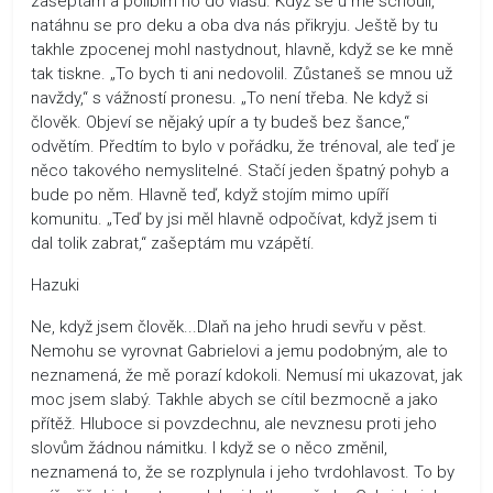
zašeptám a políbím ho do vlasů. Když se u mě schoulí,
natáhnu se pro deku a oba dva nás přikryju. Ještě by tu
takhle zpocenej mohl nastydnout, hlavně, když se ke mně
tak tiskne. „To bych ti ani nedovolil. Zůstaneš se mnou už
navždy,“ s vážností pronesu. „To není třeba. Ne když si
člověk. Objeví se nějaký upír a ty budeš bez šance,“
odvětím. Předtím to bylo v pořádku, že trénoval, ale teď je
něco takového nemyslitelné. Stačí jeden špatný pohyb a
bude po něm. Hlavně teď, když stojím mimo upíří
komunitu. „Teď by jsi měl hlavně odpočívat, když jsem ti
dal tolik zabrat,“ zašeptám mu vzápětí.
Hazuki
Ne, když jsem člověk...Dlaň na jeho hrudi sevřu v pěst.
Nemohu se vyrovnat Gabrielovi a jemu podobným, ale to
neznamená, že mě porazí kdokoli. Nemusí mi ukazovat, jak
moc jsem slabý. Takhle abych se cítil bezmocně a jako
přítěž. Hluboce si povzdechnu, ale nevznesu proti jeho
slovům žádnou námitku. I když se o něco změnil,
neznamená to, že se rozplynula i jeho tvrdohlavost. To by