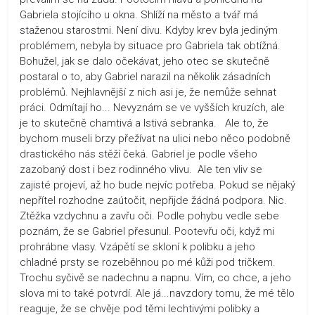
Gabriela stojícího u okna. Shlíží na město a tvář má
staženou starostmi. Není divu. Kdyby krev byla jediným
problémem, nebyla by situace pro Gabriela tak obtížná.
Bohužel, jak se dalo očekávat, jeho otec se skutečně
postaral o to, aby Gabriel narazil na několik zásadních
problémů. Nejhlavnější z nich asi je, že nemůže sehnat
práci. Odmítají ho... Nevyznám se ve vyšších kruzích, ale
je to skutečně chamtivá a lstivá sebranka. Ale to, že
bychom museli brzy přežívat na ulici nebo něco podobně
drastického nás stěží čeká. Gabriel je podle všeho
zazobaný dost i bez rodinného vlivu. Ale ten vliv se
zajisté projeví, až ho bude nejvíc potřeba. Pokud se nějaký
nepřítel rozhodne zaútočit, nepřijde žádná podpora. Nic.
Ztěžka vzdychnu a zavřu oči. Podle pohybu vedle sebe
poznám, že se Gabriel přesunul. Pootevřu oči, když mi
prohrábne vlasy. Vzápětí se skloní k polibku a jeho
chladné prsty se rozeběhnou po mé kůži pod tričkem.
Trochu syčivě se nadechnu a napnu. Vím, co chce, a jeho
slova mi to také potvrdí. Ale já...navzdory tomu, že mé tělo
reaguje, že se chvěje pod těmi lechtivými polibky a