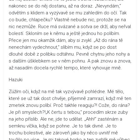
nakonec se do něj dostanu, až na doraz. „Nevyndám,“
odvětím s klidem a vyzývavě se mu zahledím do očí. Tak
co bude, chlapečku? Vlastně nebude nic, protože se na
nic nezmůže. Ruce má svázané a sotva se drží, aby neřval
bolestí. Skloním se k němu a ještě jednou ho políbím.
Přece jen mu okamžik dám, aby si zvykl. „Až do rána tě
nenechám vydechnout,“ slíbím mu, když se po dost
dlouhé době z polibku odtáhnu. Pevně chytnu jeho nohy a
s dalším úšklebkem se v něm pohnu. A pak znovu a znova,
až nasadím docela rychlé tempo, které vyhovuje mně.
Hazuki
Zúžím oči, když na mě tak vyzvývavě pohlédne. Mé tělo,
které se už tak dost chvěje, příjemně zamrazí, když mě ten
zmetek znovu políbí. Proč takhle reaguju?! Cože, do rána?
Je při smyslech?!„K čertu s tebou,“ procedím skrze zuby
na jeho příslib. Ale ne, jde to udělat. „Ahh!“ zasténám a
semknu víčka, když se pohne. Je to tak divné. Je to
trochu bolestivé, ale zároveň jako by něco uvnitř mě
toužilo po více. Je mi takové horko a ten zvrhlík mě vůbec