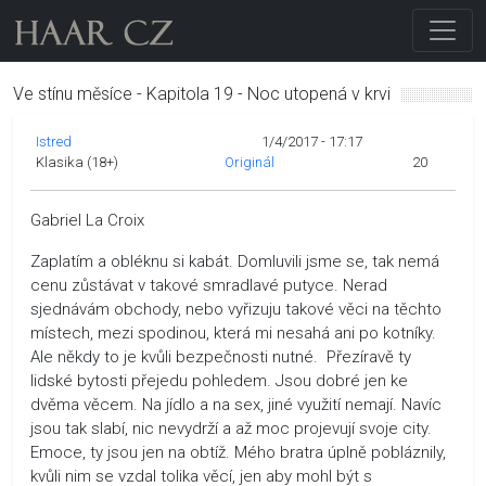
Ve stínu měsíce - Kapitola 19 - Noc utopená v krvi
Istred
1/4/2017 - 17:17
Klasika (18+)
Originál
20
Gabriel La Croix
Zaplatím a obléknu si kabát. Domluvili jsme se, tak nemá
cenu zůstávat v takové smradlavé putyce. Nerad
sjednávám obchody, nebo vyřizuju takové věci na těchto
místech, mezi spodinou, která mi nesahá ani po kotníky.
Ale někdy to je kvůli bezpečnosti nutné. Přezíravě ty
lidské bytosti přejedu pohledem. Jsou dobré jen ke
dvěma věcem. Na jídlo a na sex, jiné využití nemají. Navíc
jsou tak slabí, nic nevydrží a až moc projevují svoje city.
Emoce, ty jsou jen na obtíž. Mého bratra úplně pobláznily,
kvůli nim se vzdal tolika věcí, jen aby mohl být s