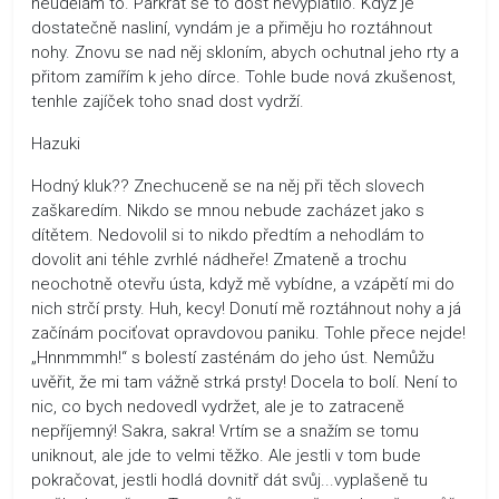
neudělám to. Párkrát se to dost nevyplatilo. Když je
dostatečně nasliní, vyndám je a přiměju ho roztáhnout
nohy. Znovu se nad něj skloním, abych ochutnal jeho rty a
přitom zamířím k jeho dírce. Tohle bude nová zkušenost,
tenhle zajíček toho snad dost vydrží.
Hazuki
Hodný kluk?? Znechuceně se na něj při těch slovech
zaškaredím. Nikdo se mnou nebude zacházet jako s
dítětem. Nedovolil si to nikdo předtím a nehodlám to
dovolit ani téhle zvrhlé nádheře! Zmateně a trochu
neochotně otevřu ústa, když mě vybídne, a vzápětí mi do
nich strčí prsty. Huh, kecy! Donutí mě roztáhnout nohy a já
začínám pociťovat opravdovou paniku. Tohle přece nejde!
„Hnnmmmh!“ s bolestí zasténám do jeho úst. Nemůžu
uvěřit, že mi tam vážně strká prsty! Docela to bolí. Není to
nic, co bych nedovedl vydržet, ale je to zatraceně
nepříjemný! Sakra, sakra! Vrtím se a snažím se tomu
uniknout, ale jde to velmi těžko. Ale jestli v tom bude
pokračovat, jestli hodlá dovnitř dát svůj...vyplašeně tu