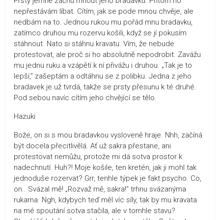
Prsty jemně začnu mnout jeho bradavku. Přitom ho
nepřestávám líbat. Cítím, jak se pode mnou chvěje, ale
nedbám na to. Jednou rukou mu pořád mnu bradavku,
zatímco druhou mu rozervu košili, když se jí pokusím
stáhnout. Nato si stáhnu kravatu. Vím, že nebude
protestovat, ale proč si ho absolutně nepodrobit. Zavážu
mu jednu ruku a vzápětí k ní přivážu i druhou. „Tak je to
lepší,“ zašeptám a odtáhnu se z polibku. Jedna z jeho
bradavek je už tvrdá, takže se prsty přesunu k té druhé.
Pod sebou navíc cítím jeho chvějící se tělo.
Hazuki
Bože, on si s mou bradavkou vysloveně hraje. Nhh, začíná
být docela přecitlivělá. Ať už sakra přestane, ani
protestovat nemůžu, protože mi dá sotva prostor k
nadechnutí. Huh?! Moje košile, ten kretén, jak ji mohl tak
jednoduše rozervat? Grr, tenhle týpek je fakt psycho. Co,
on.. Svázal mě! „Rozvaž mě, sakra!“ trhnu svázanýma
rukama. Ngh, kdybych teď měl víc síly, tak by mu kravata
na mé spoutání sotva stačila, ale v tomhle stavu?