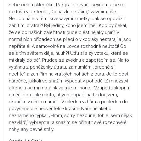
sebe celou skleničku. Pak ji ale pevněji sevřu a ta se mi
roztříští v prstech. „Do hajzlu se vším,“ zavrčím tiše.
Ne...do háje s těmi krvesavými zmetky. Jak se opovážili
zabít mi bratra?! Byl jediný, koho jsem měl. Kdo by čekal,
že se do našich záležitostí bude plést nějaký upír? V
normálních případech se přeci o vlkodlaky nestarají a jsou
nepřátelé. A samovolně na Lovce rozhodně neútočí! Co
se s tím světem děje, huuh?! Utřu si slzy vzteku, které se
mi draly do očí. Prudce se zvednu a zapotácím se. Na to
vytáhnu z peněženky útratu, zamumlám „drobné si
nechte“ a zamířím na vratkých nohách z baru. Je to dost
náročné, jakkoli se snažím vypadat v pohodě. Z množství
alkoholu se mi motá hlava a je mi horko. Vzápětí zakopnu
o něčí botu, ale místo, abych dopadl na tvrdou zem,
skončím v něčím náručí. Vzhlédnu vzhůru a pohlédnu do
povýšené ale neuvěřitelně krásné tváře nějakého
neznámého týpka. „Hmm, sorry, hezoune, tohle jsem nějak
nezvlád',“ vybreptnu a snažím se přinutit své rozechvělé
nohy, aby pevně stály.