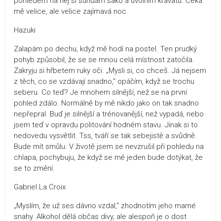
pohledem na něj si sundám sako a uvolním kravatu. Čeká
mě velice, ale velice zajímavá noc.
Hazuki
Zalapám po dechu, když mě hodí na postel. Ten prudký
pohyb způsobil, že se se mnou celá místnost zatočila.
Zakryju si hřbetem ruky oči. „Mysli si, co chceš. Já nejsem
z těch, co se vzdávají snadno,“ opáčím, když se trochu
seberu. Co teď? Je mnohem silnější, než se na první
pohled zdálo. Normálně by mě nikdo jako on tak snadno
nepřepral. Buď je silnější a trénovanější, než vypadá, nebo
jsem teď v opravdu politování hodném stavu. Jinak si to
nedovedu vysvětlit. Tss, tváří se tak sebejistě a svůdně.
Bude mít smůlu. V životě jsem se nevzrušil při pohledu na
chlapa, pochybuju, že když se mě jeden bude dotýkat, že
se to změní.
Gabriel La Croix
„Myslím, že už ses dávno vzdal,“ zhodnotím jeho marné
snahy. Alkohol dělá občas divy, ale alespoň je o dost