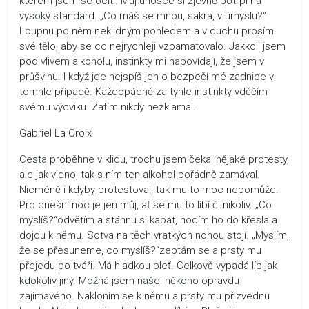
kterém jsem se ocitl. Můj únosce si zjevně potrpí na
vysoký standard. „Co máš se mnou, sakra, v úmyslu?“
Loupnu po něm neklidným pohledem a v duchu prosím
své tělo, aby se co nejrychleji vzpamatovalo. Jakkoli jsem
pod vlivem alkoholu, instinkty mi napovídají, že jsem v
průšvihu. I když jde nejspíš jen o bezpečí mé zadnice v
tomhle případě. Každopádně za tyhle instinkty vděčím
svému výcviku. Zatím nikdy nezklamal.
Gabriel La Croix
Cesta proběhne v klidu, trochu jsem čekal nějaké protesty,
ale jak vidno, tak s ním ten alkohol pořádně zamával.
Nicméně i kdyby protestoval, tak mu to moc nepomůže.
Pro dnešní noc je jen můj, ať se mu to líbí či nikoliv. „Co
myslíš?“odvětím a stáhnu si kabát, hodím ho do křesla a
dojdu k němu. Sotva na těch vratkých nohou stojí. „Myslím,
že se přesuneme, co myslíš?“zeptám se a prsty mu
přejedu po tváři. Má hladkou pleť. Celkově vypadá líp jak
kdokoliv jiný. Možná jsem našel někoho opravdu
zajímavého. Nakloním se k němu a prsty mu přizvednu