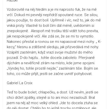
Hazuki
Vzdorovitě na něj hledím a je mi naprosto fuk, že na mě
vrčí. Dokud mi pevněji nepřidrží spoutané ruce. Se silou,
jakou použije, to dost bolí. Upřímně i víc, než to, jak do mě
vniká prsty. Vlastně to bolí čím dál méně, uvědomím si
znepokojeně. Alespoň mě trošku těší vidět toho prevíta,
jak nespokojeně vrčí. Ale zdá se, že se mi to vymstilo.
Nakonec přestal a rovnou se mi napasoval mezi nohy. „ K-
kecy,“ hlesnu a zděšeně sleduju, jak přizvedává mé nohy.
Vzápětí zasténám, když vrazí svoje mužství do mého
pozadí. D-do hajzlu...tohle docela zabolelo. Přerývaně
dýchám a nevěřícně zírám na místo, kde jsme spojeni.
„Vyndej ho, tohle prostě nejde,“ zasténám tiše. Bojím se
toho, co může přijít, jestli se začne uvnitř pohybovat.
Gabriel La Croix
Teď to bude bolet, chlapečku, a dost. Už nevím, jestli se
chci držet zpátky, stejně si to ani moc nezaslouží. Bral
jsem na něj až moc velký ohled. Jde to docela ztuha se
do něj dostat. Chtělo ho to ještě trochu roztáhnout, ale