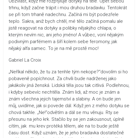
Obzvlášť, když mě rozptyluje dotyky na těle. Opět sebou
trhnu, když začne trápit i mou druhou bradavku. Tentokrát
se při tom trhaně nadechnu. Začíná mi být podezřele
teplo. Sakra, aniž bych chtěl, mé tělo začíná pomalu ale
jistě reagovat na dotyky a polibky nějakýho chlapa, o
kterým nevím nic, ani jeho jméno! A vůbec, voní nějakým
podivným parfémem a šíří kolem sebe feromony, jak
nějaký alfa samec. To je na mě prostě moc!
Gabriel La Croix
„Neříkal někdo, že tu za tenhle tým nekope?“dovolím si ho
pobaveně popíchnout. Za chvíli bude nadrženej jako
jakákoliv jiná ženská. Lidská těla jsou tak citlivá. Podlehnou,
i kdyby sebevíc nechtěla. Znám lidi, až moc je znám a
znám všechna jejich tajemství a slabiny. A on bude jen
můj, uvidíme, jak si povede dál. Když jen z mého dotyku se
chová takhle. „Ne!“odvětím a dál se mu věnuju. Rty se
přesunu na jeho krk. Stačilo by se jen zakousnout, úplně
cítím, jak mu krev protéká tělem, ale na to bude ještě
času dost. Když uznám, že je jeho bradavka dostatečně