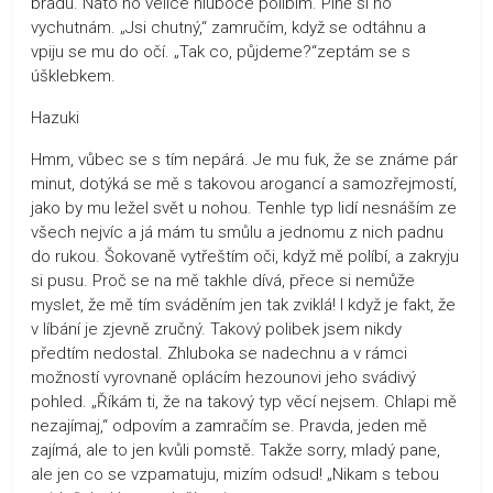
bradu. Nato ho velice hluboce políbím. Plně si ho
vychutnám. „Jsi chutný,“ zamručím, když se odtáhnu a
vpiju se mu do očí. „Tak co, půjdeme?“zeptám se s
úšklebkem.
Hazuki
Hmm, vůbec se s tím nepárá. Je mu fuk, že se známe pár
minut, dotýká se mě s takovou arogancí a samozřejmostí,
jako by mu ležel svět u nohou. Tenhle typ lidí nesnáším ze
všech nejvíc a já mám tu smůlu a jednomu z nich padnu
do rukou. Šokovaně vytřeštím oči, když mě políbí, a zakryju
si pusu. Proč se na mě takhle dívá, přece si nemůže
myslet, že mě tím sváděním jen tak zviklá! I když je fakt, že
v líbání je zjevně zručný. Takový polibek jsem nikdy
předtím nedostal. Zhluboka se nadechnu a v rámci
možností vyrovnaně oplácím hezounovi jeho svádivý
pohled. „Říkám ti, že na takový typ věcí nejsem. Chlapi mě
nezajímaj,“ odpovím a zamračím se. Pravda, jeden mě
zajímá, ale to jen kvůli pomstě. Takže sorry, mladý pane,
ale jen co se vzpamatuju, mizím odsud! „Nikam s tebou