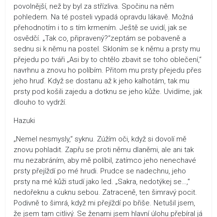
povolnější, než by byl za střízliva. Spočinu na něm
pohledem. Na té posteli vypadá opravdu lákavě. Možná
přehodnotím i to s tím krmením. Ještě se uvidí, jak se
osvědčí. „Tak co, připravený?“zeptám se pobaveně a
sednu si k němu na postel. Skloním se k němu a prsty mu
přejedu po tváři „Asi by to chtělo zbavit se toho oblečení,“
navrhnu a znovu ho políbím. Přitom mu prsty přejedu přes
jeho hruď. Když se dostanu až k jeho kalhotám, tak mu
prsty pod košili zajedu a dotknu se jeho kůže. Uvidíme, jak
dlouho to vydrží.
Hazuki
„Nemel nesmysly,“ syknu. Zúžím oči, když si dovolí mě
znovu pohladit. Zapřu se proti němu dlaněmi, ale ani tak
mu nezabráním, aby mě políbil, zatímco jeho nenechavé
prsty přejíždí po mé hrudi. Prudce se nadechnu, jeho
prsty na mé kůži studí jako led. „Sakra, nedotýkej se…,“
nedořeknu a cuknu sebou. Zatraceně, ten šimravý pocit.
Podivně to šimrá, když mi přejíždí po břiše. Netušil jsem,
že jsem tam citlivý. Se ženami jsem hlavní úlohu přebíral já