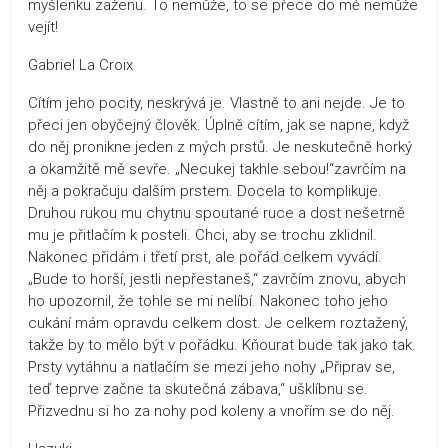
myšlenku zaženu. To nemůže, to se přece do mě nemůže
vejít!
Gabriel La Croix
Cítím jeho pocity, neskrývá je. Vlastně to ani nejde. Je to
přeci jen obyčejný člověk. Úplně cítím, jak se napne, když
do něj pronikne jeden z mých prstů. Je neskutečně horký
a okamžitě mě sevře. „Necukej takhle sebou!“zavrčím na
něj a pokračuju dalším prstem. Docela to komplikuje.
Druhou rukou mu chytnu spoutané ruce a dost nešetrně
mu je přitlačím k posteli. Chci, aby se trochu zklidnil.
Nakonec přidám i třetí prst, ale pořád celkem vyvádí.
„Bude to horší, jestli nepřestaneš,“ zavrčím znovu, abych
ho upozornil, že tohle se mi nelíbí. Nakonec toho jeho
cukání mám opravdu celkem dost. Je celkem roztažený,
takže by to mělo být v pořádku. Kňourat bude tak jako tak.
Prsty vytáhnu a natlačím se mezi jeho nohy „Připrav se,
teď teprve začne ta skutečná zábava,“ ušklíbnu se.
Přizvednu si ho za nohy pod koleny a vnořím se do něj.