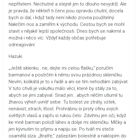
nepřítelem. Nechutné a stejně jim to dlouho nevydrží. Ale
je pravda, že někteří ti červi jsou opravdu chutní, docela
bych si dal, i když tady není nikdo zrovna použitelný.
Nakrčím nos a zamířím k východu. Cestou bych se mohl
stavit v nějaké lepší společnosti. Dnes bych se nakrmil a
možná i něco víc. Vždyť každý občas potřebuje
odreagování.
Hazuki
„Ještě sklenku...ne, dejte mi celou flašku,“ poručím
barmanovi a postrčím k němu svou prázdnou skleničku.
Nevím, kolikátá je to v řadě a ani se tím nehodlám zabývat.
V tuto chvíli je vskutku málo věcí, které by stály za to,
abych se jimi zabýval. Snad jen...abych něčím utlumil tu
žhavou výheň uvnitř sebe. Tu bolest ze ztráty, vztek,
nenávist, strach, lítost. Prohrábnu si prsty ofinu svých
světlých vlasů a zapřu si rukou čelo. Zdvihnu jen oči, když
ke mně barman položí láhev a dolije mi skleničku. Mlčky a
jen kývnutím to přijmu a napiju se. Po tváři mi steče
osamělá slza. „Bratře,“ zašeptám bolestně a naklopím do