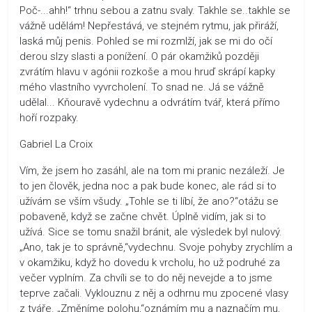
Poč-...ahh!“ trhnu sebou a zatnu svaly. Takhle se..takhle se
vážně udělám! Nepřestává, ve stejném rytmu, jak přiráží,
laská můj penis. Pohled se mi rozmlží, jak se mi do očí
derou slzy slasti a ponížení. O pár okamžiků později
zvrátím hlavu v agónii rozkoše a mou hruď skrápí kapky
mého vlastního vyvrcholení. To snad ne. Já se vážně
udělal... Kňouravě vydechnu a odvrátím tvář, která přímo
hoří rozpaky.
Gabriel La Croix
Vím, že jsem ho zasáhl, ale na tom mi pranic nezáleží. Je
to jen člověk, jedna noc a pak bude konec, ale rád si to
užívám se vším všudy. „Tohle se ti líbí, že ano?“otážu se
pobaveně, když se začne chvět. Úplně vidím, jak si to
užívá. Sice se tomu snažil bránit, ale výsledek byl nulový.
„Ano, tak je to správně,“vydechnu. Svoje pohyby zrychlím a
v okamžiku, když ho dovedu k vrcholu, ho už podruhé za
večer vyplním. Za chvíli se to do něj nevejde a to jsme
teprve začali. Vyklouznu z něj a odhrnu mu zpocené vlasy
z tváře. „Změníme polohu,“oznámím mu a naznačím mu,