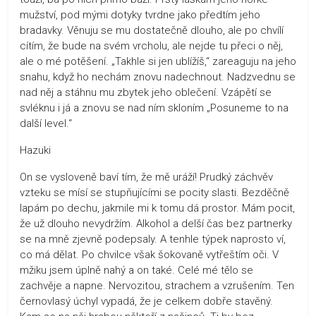
mužství, pod mými dotyky tvrdne jako předtím jeho
bradavky. Věnuju se mu dostatečně dlouho, ale po chvílí
cítím, že bude na svém vrcholu, ale nejde tu přeci o něj,
ale o mé potěšení. „Takhle si jen ublížíš,“ zareaguju na jeho
snahu, když ho nechám znovu nadechnout. Nadzvednu se
nad něj a stáhnu mu zbytek jeho oblečení. Vzápětí se
svléknu i já a znovu se nad ním skloním „Posuneme to na
další level.“
Hazuki
On se vysloveně baví tím, že mě uráží! Prudký záchvěv
vzteku se mísí se stupňujícími se pocity slasti. Bezděčně
lapám po dechu, jakmile mi k tomu dá prostor. Mám pocit,
že už dlouho nevydržím. Alkohol a delší čas bez partnerky
se na mně zjevně podepsaly. A tenhle týpek naprosto ví,
co má dělat. Po chvilce však šokovaně vytřeštím oči. V
mžiku jsem úplně nahý a on také. Celé mé tělo se
zachvěje a napne. Nervozitou, strachem a vzrušením. Ten
černovlasý úchyl vypadá, že je celkem dobře stavěný.