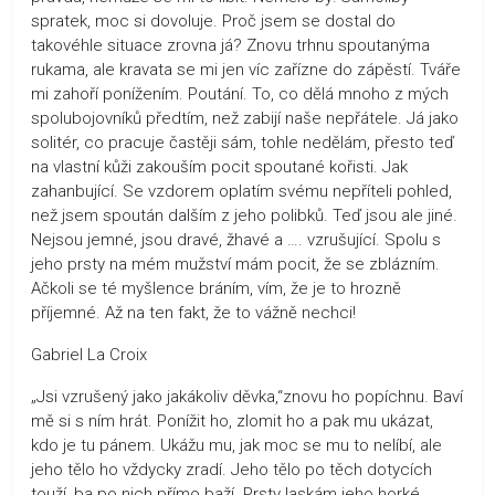
spratek, moc si dovoluje. Proč jsem se dostal do
takovéhle situace zrovna já? Znovu trhnu spoutanýma
rukama, ale kravata se mi jen víc zařízne do zápěstí. Tváře
mi zahoří ponížením. Poutání. To, co dělá mnoho z mých
spolubojovníků předtím, než zabijí naše nepřátele. Já jako
solitér, co pracuje častěji sám, tohle nedělám, přesto teď
na vlastní kůži zakouším pocit spoutané kořisti. Jak
zahanbující. Se vzdorem oplatím svému nepříteli pohled,
než jsem spoután dalším z jeho polibků. Teď jsou ale jiné.
Nejsou jemné, jsou dravé, žhavé a …. vzrušující. Spolu s
jeho prsty na mém mužství mám pocit, že se zblázním.
Ačkoli se té myšlence bráním, vím, že je to hrozně
příjemné. Až na ten fakt, že to vážně nechci!
Gabriel La Croix
„Jsi vzrušený jako jakákoliv děvka,“znovu ho popíchnu. Baví
mě si s ním hrát. Ponížit ho, zlomit ho a pak mu ukázat,
kdo je tu pánem. Ukážu mu, jak moc se mu to nelíbí, ale
jeho tělo ho vždycky zradí. Jeho tělo po těch dotycích
touží, ba po nich přímo baží. Prsty laskám jeho horké