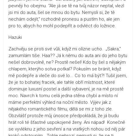
pevněji ho obejmu. “Ale já se tě na tvůj názor neptal, vlezl
jsi mi do auta, šel se mnou do bytu. Nemysli si, že tě
nechám odejít,” rozhodně pronesu a pustím ho, ale jen
pro to, abych ho mohl podepřít a odvléct do ložnice.
Hazuki
Zachvěju se proti své vůli, když mi olízne ucho. „Sakra,“
zamumlám tiše. Haa?? Já k němu do auta ani do jeho bytu
nešel dobrovolně, ne? Prostě nešel! Kdo by šel s nějakým
chlapem, kterýho sotva potkal? Pokusím se bránit, když
mě podepře a vleče do své lo... Co to má být?! Tušil jsem,
že je to bohatej fracek, ale tahle obří místnost, které
dominuje luxusní postel a další vybavení, je na mě prostě
moc. Navrch k tomu celá jedna stěna chybí a místo ní
máme perfektní výhled na noční město. Výjev jak z
nějakého romantického filmu, dělá se mi z toho zle.
Obzvlášť protože můj únosce předpokládá, že já budu
hrát roli té šťastné uspokojené ženy. Ani nápad! Konečně
se vyvléknu z jeho sevření a na vratkých nohou od něj pár
kroků odstoupím. „Tohle nehrozí, nemysli si, že se ti