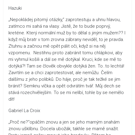
Hazuki
„Nepokládej pitomý otázky,“ zaprotestuju a uhnu hlavou,
zatímco mi sahá na vlasy. Jistě, že to bude poprvý,
kreténe. Který normální muž by to dělal s jiným mužem?? I
když můj bratr v tom zrovna zábrany neviděl, to je pravda.
Ztuhnu a začnou mě opět pálit oči, když si na něj
vzpomenu. Nestihnu proto zabránit tomu chlápkovi, aby
mi vyhrnul košili a dál se mě dotýkal. Kruci, kde se mě to
dotýká?! Tam se člověk obvykle dotýká žen. To..to lechtá!
Zavrtím se a chci zaprotestovat, ale nemůžu. Čelím
dalšímu z jeho polibků. Do háje, proč je tak težké se jim
bránit? Semknu víčka a opět odvrátím tvář. Můj dech se
stává rozechvělejším. To se mi nelíbí, tohle by se nemělo
dít!
Gabriel La Croix
„Proč ne?“opáčím znovu a jen se jeho marným snahám
znovu ušklíbnu. Docela ubožák, takhle se marně snažit.