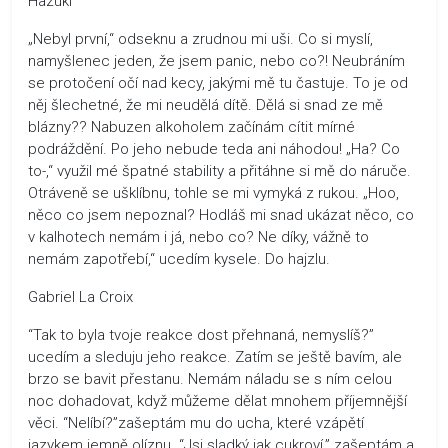
Hazuki
„Nebyl první,“ odseknu a zrudnou mi uši. Co si myslí,
namyšlenec jeden, že jsem panic, nebo co?! Neubráním
se protočení očí nad kecy, jakými mě tu častuje. To je od
něj šlechetné, že mi neudělá dítě. Dělá si snad ze mě
blázny?? Nabuzen alkoholem začínám cítit mírné
podráždění. Po jeho nebude teda ani náhodou! „Ha? Co
to-,“ využil mé špatné stability a přitáhne si mě do náruče.
Otráveně se ušklíbnu, tohle se mi vymyká z rukou. „Hoo,
něco co jsem nepoznal? Hodláš mi snad ukázat něco, co
v kalhotech nemám i já, nebo co? Ne díky, vážně to
nemám zapotřebí,“ ucedím kysele. Do hajzlu.
Gabriel La Croix
“Tak to byla tvoje reakce dost přehnaná, nemyslíš?”
ucedím a sleduju jeho reakce. Zatím se ještě bavím, ale
brzo se bavit přestanu. Nemám náladu se s ním celou
noc dohadovat, když můžeme dělat mnohem příjemnější
věci. “Nelíbí?”zašeptám mu do ucha, které vzápětí
jazykem jemně olíznu. “Jsi sladký jak cukroví,” zašeptám a