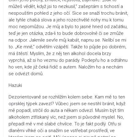
můžeš vědět, když jsi to nezkusil,“ zašeptám s tichostí a
nespouštím pohled z jeho očí. Sice se snaží trochu bránit,
ale tyhle chabá slova a jeho rozechvělé nohy mu k tomu
moc nepomůžou. Je můj a bylo to jasné hned od začátku,
teď je jen otázka, zda-li to bude dobrovolně či se zmůže
na odpor. Jakmile sevře můj kabát, napnu se. Nelíbí se mi
to. „Ke mně,“ odvětím vzápětí. Takže to půjde po dobrém,
má štěstí. Myslím, že z něj ten alkohol docela brzy
vyprchá, až si ho vezmu do parády. Podepřu ho a odtáhnu
ho ven, kde již čeká řidič s autem. Naložím ho a nechám
se odvézt domů.
Hazuki
Dezorientovaně se rozhlížím kolem sebe. Kam mě to ten
oprsklej týpek zavezl? Vůbec jsem se nestihl bránit, když
mě popadl, strčil do auta a někam odvezl. Musím být tím
alkoholem ztřískaný víc, než jsem si původně myslel. No,
přepadl mě v mé slabé chvilce. To je fakt podlý. Otřu si
dlaněmi vlhké oči a snažím se vstřebat prostředí, ve