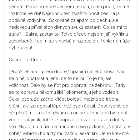
nešetří. Přiráží v nebezpečném tempu, mám pocit, že mě
roztrhne ve dví! Najednou ten zvláštní pocit zesílí a já
podivně vzdychnu. Šokovaně zalapám po dechu, ale
nedovedu příval těch divných zvuků zastavit. Co se mi to
stalo?! „Sakra, zastav to! Tohle přece nejsem já!“ vykřiknu
zahanbeně. Topím se v hanbě a rozpacích. Tohle nemůže
být pravda!
Gabriel La Croix
„Proč? Dělám ti přeci dobře,“ opáčím na jeho slova. Chci
se o něj postarat a jemu se to nelíbí. To je mi, ale
vděčnost. Dalo by se říct pro dobrotu na žebrotu. „Tady
se to opravdu někomu líbí,“ okomentuju jeho vzdech.
Čekal bych, že začne křičet bolestí, možná se trochu
bránit, ale zaregoval lépe, než bych čekal. Dost rychle do
něj přirážím. Já si to užívám a i on se z toho zdá být dost
vedle. Jak jinak, tohle je poprvé, co zažil opravdu dobrý
sex. Navíc mu můžu dát mnohem víc rozkoše. „Nedrž to v
sobě,“ vybídnu ho a rty mu začnu laskat krk. Jeho krev mě