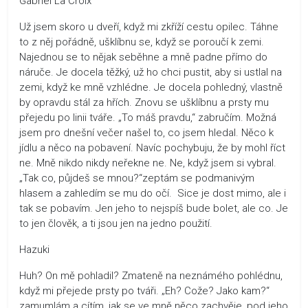
Gabriel La Croix
Už jsem skoro u dveří, když mi zkříží cestu opilec. Táhne
to z něj pořádně, ušklíbnu se, když se poroučí k zemi.
Najednou se to nějak seběhne a mně padne přímo do
náruče. Je docela těžký, už ho chci pustit, aby si ustlal na
zemi, když ke mně vzhlédne. Je docela pohledný, vlastně
by opravdu stál za hřích. Znovu se ušklíbnu a prsty mu
přejedu po linii tváře. „To máš pravdu,“ zabručím. Možná
jsem pro dnešní večer našel to, co jsem hledal. Něco k
jídlu a něco na pobavení. Navíc pochybuju, že by mohl říct
ne. Mně nikdo nikdy neřekne ne. Ne, když jsem si vybral.
„Tak co, půjdeš se mnou?“zeptám se podmanivým
hlasem a zahledím se mu do očí. Sice je dost mimo, ale i
tak se pobavím. Jen jeho to nejspíš bude bolet, ale co. Je
to jen člověk, a ti jsou jen na jedno použití.
Hazuki
Huh? On mě pohladil? Zmateně na neznámého pohlédnu,
když mi přejede prsty po tváři. „Eh? Cože? Jako kam?“
zamumlám a cítím, jak se ve mně něco zachvěje, pod jeho