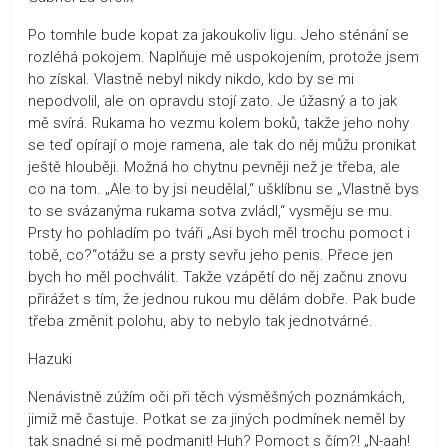
Po tomhle bude kopat za jakoukoliv ligu. Jeho sténání se
rozléhá pokojem. Naplňuje mě uspokojením, protože jsem
ho získal. Vlastně nebyl nikdy nikdo, kdo by se mi
nepodvolil, ale on opravdu stojí zato. Je úžasný a to jak
mě svírá. Rukama ho vezmu kolem boků, takže jeho nohy
se teď opírají o moje ramena, ale tak do něj můžu pronikat
ještě hlouběji. Možná ho chytnu pevněji než je třeba, ale
co na tom. „Ale to by jsi neudělal,“ ušklíbnu se „Vlastně bys
to se svázanýma rukama sotva zvládl,“ vysměju se mu.
Prsty ho pohladím po tváři „Asi bych měl trochu pomoct i
tobě, co?“otážu se a prsty sevřu jeho penis. Přece jen
bych ho měl pochválit. Takže vzápětí do něj začnu znovu
přirážet s tím, že jednou rukou mu dělám dobře. Pak bude
třeba změnit polohu, aby to nebylo tak jednotvárné.
Hazuki
Nenávistně zúžím oči při těch výsměšných poznámkách,
jimiž mě častuje. Potkat se za jiných podmínek neměl by
tak snadné si mě podmanit! Huh? Pomoct s čím?! „N-aah!