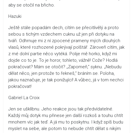
aby se otočil na břicho.
Hazuki
Ještě stále popadám dech, cítím se přecitlivělý a proto
sebou s tichým vzdechem cuknu už jen při dotyku na
tváři. Odhrnuje mi z ní zpocené prameny mých dlouhých
vlasů, které rozhozené pokrývají polštář. Zároveň cítím, jak
z mé dolní partie něco vytéká. Polije mě horko, když mi
dojde co to je. To je horor, tohleto, vážně! Cože? Hodlá
pokračovat? Mám se otočit? „Zapomeň,“ syknu. „Nebudu
dělat něco, jen protože to řekneš,“ bráním se. Poloha,
jakou naznačuje, je tak ponižující! A vůbec, já v tom nechci
pokračovat!
Gabriel La Croix
Jen se ušklíbnu. Jeho reakce jsou tak předvídatelné.
Každý můj dotyk mu přinese jen další rozkoš a touhu chtít
mnohem víc jak teď. A já mu to poskytnu. I když spíš budu
myslet na sebe, ale potom to nebude chtít dělat s nikým