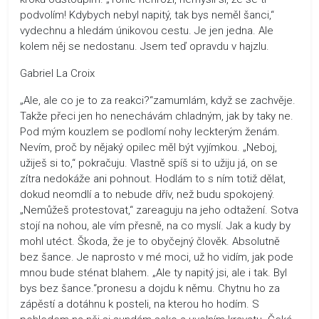
podvolím! Kdybych nebyl napitý, tak bys neměl šanci,“
vydechnu a hledám únikovou cestu. Je jen jedna. Ale
kolem něj se nedostanu. Jsem teď opravdu v hajzlu.
Gabriel La Croix
„Ale, ale co je to za reakci?“zamumlám, když se zachvěje.
Takže přeci jen ho nenechávám chladným, jak by taky ne.
Pod mým kouzlem se podlomí nohy leckterým ženám.
Nevím, proč by nějaký opilec měl být vyjímkou. „Neboj,
užiješ si to,“ pokračuju. Vlastně spíš si to užiju já, on se
zítra nedokáže ani pohnout. Hodlám to s ním totiž dělat,
dokud neomdlí a to nebude dřív, než budu spokojený.
„Nemůžeš protestovat,“ zareaguju na jeho odtažení. Sotva
stojí na nohou, ale vím přesně, na co myslí. Jak a kudy by
mohl utéct. Škoda, že je to obyčejný člověk. Absolutně
bez šance. Je naprosto v mé moci, už ho vidím, jak pode
mnou bude sténat blahem. „Ale ty napitý jsi, ale i tak. Byl
bys bez šance.“pronesu a dojdu k němu. Chytnu ho za
zápěstí a dotáhnu k posteli, na kterou ho hodím. S