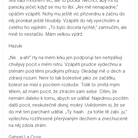
teď vábí mnohem víc, ale to počká. Nechci, aby mi tu
panicky ječel, když se mu to líbí. „Ani mě nenapadne,“
opáčím vzápětí. Nohy mu ještě víc přizvednu a začnu do
něj pronikat ještě hlouběji. Vzápětí do něj vyvrcholím a
celého ho vyplním. „To bylo docela rychlé,“ zamručím, ale
mně to nestačilo. Mám velkou výdrž.
Hazuki
„Ne...a-ah!“ rty na mém krku jen podporují ten netrpělivý
chvějivý pocit v mém nitru. Vzápětí prudce vydechnu a
sténám pod těmi prudkými přírazy. Okrádají mě o dech a
zdravý rozum. Není to tak bolestivé jako ze začátku,
bolest se mísí s pocitem rozkoše. Tolik to zmítá mým
tělem, až mám pocit, že ztrácím sám sebe. Cítím, že
nemám daleko k tomu, abych se udělal. Najednou pocítím
další pocit, neskutečně divný, mokrý. Uvědomím si, že se
do mě ten parchant udělal. „Ty..haah...za tohle tě zabi..ju,“
vydechnu roztřeseně přerývaným dechem a znechuceně
na něj zdola zírám.
Gabriel La Croix