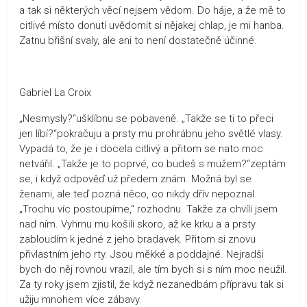
a tak si některých věcí nejsem vědom. Do háje, a že mě to
citlivé místo donutí uvědomit si nějakej chlap, je mi hanba.
Zatnu břišní svaly, ale ani to není dostatečně účinné.
Gabriel La Croix
„Nesmysly?“ušklíbnu se pobaveně. „Takže se ti to přeci
jen líbí?“pokračuju a prsty mu prohrábnu jeho světlé vlasy.
Vypadá to, že je i docela citlivý a přitom se nato moc
netvářil. „Takže je to poprvé, co budeš s mužem?“zeptám
se, i když odpověď už předem znám. Možná byl se
ženami, ale teď pozná něco, co nikdy dřív nepoznal.
„Trochu víc postoupíme,“ rozhodnu. Takže za chvíli jsem
nad ním. Vyhrnu mu košili skoro, až ke krku a a prsty
zabloudím k jedné z jeho bradavek. Přitom si znovu
přivlastním jeho rty. Jsou měkké a poddajné. Nejradši
bych do něj rovnou vrazil, ale tím bych si s ním moc neužil.
Za ty roky jsem zjistil, že když nezanedbám přípravu tak si
užiju mnohem více zábavy.