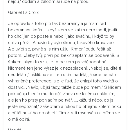
nejdu,“ dodám a založím si ruce na prsou.
Gabriel La Croix
Je opravdu z toho pití tak bezbranný a já mám rád
bezbrannou kořist, i když jsem se zatím nerozhodl, jestli
ho chci jen do postele nebo i jako svačinu, i když to by
sotva přežil. A navíc by bylo škoda, takového krasavce.
Ale uvidí se, prvně si s ním užiju. Krmení budu řešit až
potom. „Žeby tvůj první polibek?“zeptám se pobaveně. S
šokem jakým to vzal, je to celkem pravděpodobné.
Nicméně ten jeho výraz je k nezaplacení. „Neboj se, dítě ti
neudělám,“ ušklíbnu se. Ten s tím nadělá, já sice nemám
vyhraněné preference, ale je fakt, že chlapi toho vydrží o
dost víc. „Navíc, už jsi tady, takže bude po mém.“ S klidem
pokračuju hledíc mu do očí. Znovu se k němu nakloním,
ale jen ho prsty pohladím po tvář. „Ukážu ti něco, co jsi
ještě nepoznal,“ zašeptám a rukou ho obejmu kolem boku
a přitáhnu si ho do objetí. Tím ztratí rovnováhu a přímo se
o mě opírá.