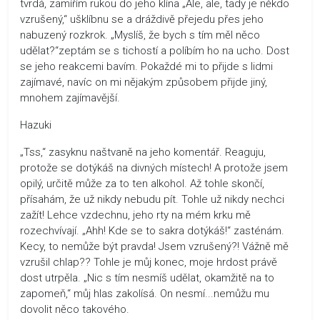
tvrdá, zamířím rukou do jeho klína „Ale, ale, tady je někdo
vzrušený,“ ušklíbnu se a dráždivě přejedu přes jeho
nabuzený rozkrok. „Myslíš, že bych s tím měl něco
udělat?“zeptám se s tichostí a políbím ho na ucho. Dost
se jeho reakcemi bavím. Pokaždé mi to přijde s lidmi
zajímavé, navíc on mi nějakým způsobem přijde jiný,
mnohem zajímavější.
Hazuki
„Tss,“ zasyknu naštvaně na jeho komentář. Reaguju,
protože se dotýkáš na divných místech! A protože jsem
opilý, určitě může za to ten alkohol. Až tohle skončí,
přísahám, že už nikdy nebudu pít. Tohle už nikdy nechci
zažít! Lehce vzdechnu, jeho rty na mém krku mě
rozechvívají. „Ahh! Kde se to sakra dotýkáš!“ zasténám.
Kecy, to nemůže být pravda! Jsem vzrušený?! Vážně mě
vzrušil chlap?? Tohle je můj konec, moje hrdost právě
dost utrpěla. „Nic s tím nesmíš udělat, okamžitě na to
zapomeň,“ můj hlas zakolísá. On nesmí...nemůžu mu
dovolit něco takového.