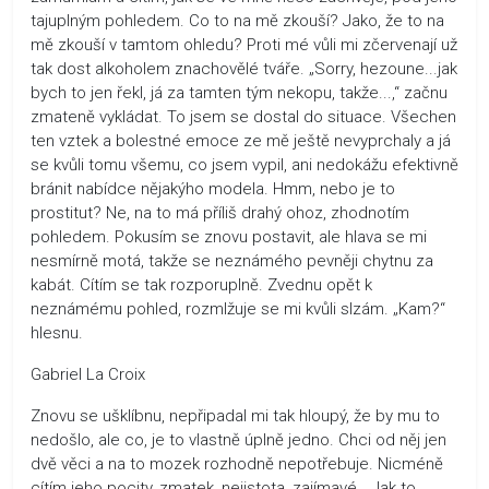
tajuplným pohledem. Co to na mě zkouší? Jako, že to na
mě zkouší v tamtom ohledu? Proti mé vůli mi zčervenají už
tak dost alkoholem znachovělé tváře. „Sorry, hezoune...jak
bych to jen řekl, já za tamten tým nekopu, takže...,“ začnu
zmateně vykládat. To jsem se dostal do situace. Všechen
ten vztek a bolestné emoce ze mě ještě nevyprchaly a já
se kvůli tomu všemu, co jsem vypil, ani nedokážu efektivně
bránit nabídce nějakýho modela. Hmm, nebo je to
prostitut? Ne, na to má příliš drahý ohoz, zhodnotím
pohledem. Pokusím se znovu postavit, ale hlava se mi
nesmírně motá, takže se neznámého pevněji chytnu za
kabát. Cítím se tak rozporuplně. Zvednu opět k
neznámému pohled, rozmlžuje se mi kvůli slzám. „Kam?“
hlesnu.
Gabriel La Croix
Znovu se ušklíbnu, nepřipadal mi tak hloupý, že by mu to
nedošlo, ale co, je to vlastně úplně jedno. Chci od něj jen
dvě věci a na to mozek rozhodně nepotřebuje. Nicméně
cítím jeho pocity, zmatek, nejistota, zajímavé. „Jak to