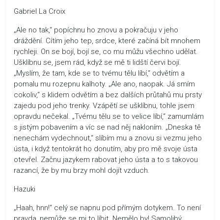
Gabriel La Croix
„Ale no tak,“ popíchnu ho znovu a pokračuju v jeho
dráždění. Cítím jeho tep, srdce, které začíná bít mnohem
rychleji. On se bojí, bojí se, co mu můžu všechno udělat.
Ušklíbnu se, jsem rád, když se mě ti lidští červi bojí.
„Myslím, že tam, kde se to tvému tělu líbí,“ odvětím a
pomalu mu rozepnu kalhoty. „Ale ano, naopak. Já smím
cokoliv,“ s klidem odvětím a bez dalších průtahů mu prsty
zajedu pod jeho trenky. Vzápětí se ušklíbnu, tohle jsem
opravdu nečekal. „Tvému tělu se to velice líbí,“ zamumlám
s jistým pobavením a víc se nad něj nakloním. „Dneska tě
nenechám vydechnout,“ slíbím mu a znovu si vezmu jeho
ústa, i když tentokrát ho donutím, aby pro mě svoje ústa
otevřel. Začnu jazykem rabovat jeho ústa a to s takovou
razancí, že by mu brzy mohl dojít vzduch.
Hazuki
„Haah, hnn!“ celý se napnu pod přímým dotykem. To není
pravda, nemůže se mi to líbit. Nemělo by! Samolibý