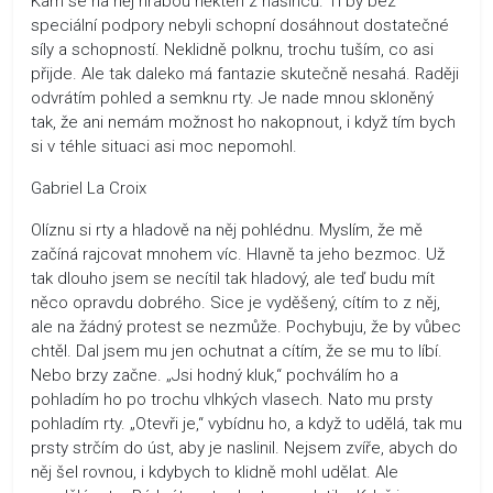
Kam se na něj hrabou někteří z našinců. Ti by bez
speciální podpory nebyli schopní dosáhnout dostatečné
síly a schopností. Neklidně polknu, trochu tuším, co asi
přijde. Ale tak daleko má fantazie skutečně nesahá. Raději
odvrátím pohled a semknu rty. Je nade mnou skloněný
tak, že ani nemám možnost ho nakopnout, i když tím bych
si v téhle situaci asi moc nepomohl.
Gabriel La Croix
Olíznu si rty a hladově na něj pohlédnu. Myslím, že mě
začíná rajcovat mnohem víc. Hlavně ta jeho bezmoc. Už
tak dlouho jsem se necítil tak hladový, ale teď budu mít
něco opravdu dobrého. Sice je vyděšený, cítím to z něj,
ale na žádný protest se nezmůže. Pochybuju, že by vůbec
chtěl. Dal jsem mu jen ochutnat a cítím, že se mu to líbí.
Nebo brzy začne. „Jsi hodný kluk,“ pochválím ho a
pohladím ho po trochu vlhkých vlasech. Nato mu prsty
pohladím rty. „Otevři je,“ vybídnu ho, a když to udělá, tak mu
prsty strčím do úst, aby je naslinil. Nejsem zvíře, abych do
něj šel rovnou, i kdybych to klidně mohl udělat. Ale