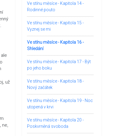
Ve stínu měsíce - Kapitola 14 -
Rodinné pouto
ní
enný
Ve stínu měsíce - Kapitola 15 -
.
Vyznej se mi
Ve stínu měsíce - Kapitola 16 -
Shledání
 ale
ho
Ve stínu měsíce - Kapitola 17 - Být
po jeho boku
m
Ve stínu měsíce - Kapitola 18 -
j, už
Nový začátek
Ve stínu měsíce - Kapitola 19 - Noc
utopená v krvi
ám
Ve stínu měsíce - Kapitola 20 -
, ne,
Poskvrněná svoboda