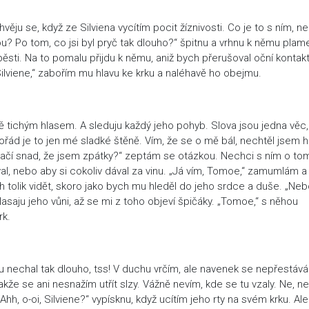
ěju se, když ze Silviena vycítím pocit žíznivosti. Co je to s ním, ne
u? Po tom, co jsi byl pryč tak dlouho?“ špitnu a vrhnu k němu plam
pěsti. Na to pomalu přijdu k němu, aniž bych přerušoval oční kontakt
Silviene,“ zabořím mu hlavu ke krku a naléhavě ho obejmu.
ně tichým hlasem. A sleduju každý jeho pohyb. Slova jsou jedna věc,
 Pořád je to jen mé sladké štěně. Vím, že se o mě bál, nechtěl jsem 
stačí snad, že jsem zpátky?“ zeptám se otázkou. Nechci s ním o to
al, nebo aby si cokoliv dával za vinu. „Já vím, Tomoe,“ zamumlám a
h tolik vidět, skoro jako bych mu hleděl do jeho srdce a duše. „Nebo
saju jeho vůni, až se mi z toho objeví špičáky. „Tomoe,“ s něhou
rk.
tu nechal tak dlouho, tss! V duchu vrčím, ale navenek se nepřestáv
kže se ani nesnažím utřít slzy. Vážně nevím, kde se tu vzaly. Ne, ne
„Ahh, o-oi, Silviene?“ vypísknu, když ucítím jeho rty na svém krku. Ale