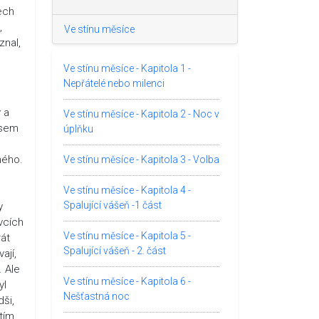
tech
,
Ve stínu měsíce
znal,
Ve stínu měsíce - Kapitola 1 -
Nepřátelé nebo milenci
 a
Ve stínu měsíce - Kapitola 2 - Noc v
jsem
úplňku
ného.
Ve stínu měsíce - Kapitola 3 - Volba
Ve stínu měsíce - Kapitola 4 -
Spalující vášeň -1 část
y
vcích
Ve stínu měsíce - Kapitola 5 -
rát
Spalující vášeň - 2. část
ají,
. Ale
Ve stínu měsíce - Kapitola 6 -
yl
Nešťastná noc
ši,
tím.