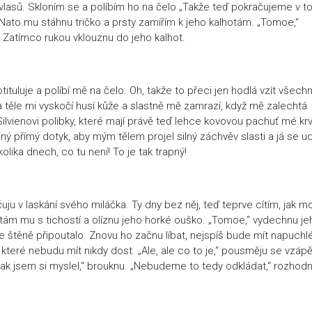
vlasů. Skloním se a políbím ho na čelo „Takže teď pokračujeme v 
 Nato mu stáhnu tričko a prsty zamířím k jeho kalhotám. „Tomoe,“
Zatímco rukou vklouznu do jeho kalhot.
tuluje a políbí mě na čelo. Oh, takže to přeci jen hodlá vzít všech
a těle mi vyskočí husí kůže a slastně mě zamrazí, když mě zalechtá
ilvienovi polibky, které mají právě teď lehce kovovou pachuť mé kr
iný přímý dotyk, aby mým tělem projel silný záchvěv slasti a já se ud
kolika dnech, co tu není! To je tak trapný!
uju v laskání svého miláčka. Ty dny bez něj, teď teprve cítím, jak m
eptám mu s tichostí a olíznu jeho horké ouško. „Tomoe,“ vydechnu je
štěně připoutalo. Znovu ho začnu líbat, nejspíš bude mít napuchlé 
které nebudu mít nikdy dost. „Ale, ale co to je,“ pousměju se vzápět
 jak jsem si myslel,“ brouknu. „Nebudeme to tedy odkládat,“ rozhod