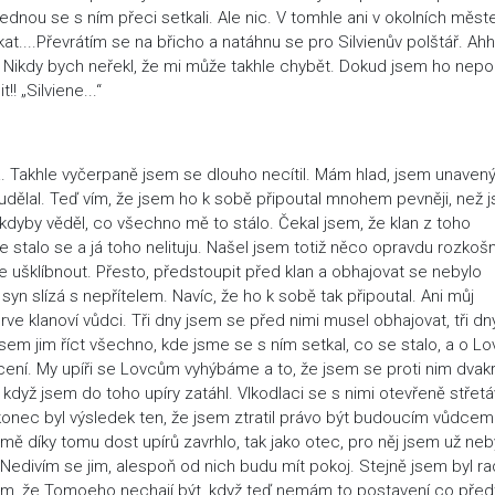
jednou se s ním přeci setkali. Ale nic. V tomhle ani v okolních měs
at....Převrátím se na břicho a natáhnu se pro Silvienův polštář. Ahh
t! Nikdy bych neřekl, že mi může takhle chybět. Dokud jsem ho nepo
! „Silviene...“
. Takhle vyčerpaně jsem se dlouho necítil. Mám hlad, jsem unavený
eudělal. Teď vím, že jsem ho k sobě připoutal mnohem pevněji, než 
dyby věděl, co všechno mě to stálo. Čekal jsem, že klan z toho
 stalo se a já toho nelituju. Našel jsem totiž něco opravdu rozkoš
 ušklíbnout. Přesto, předstoupit před klan a obhajovat se nebylo
 syn slízá s nepřítelem. Navíc, že ho k sobě tak připoutal. Ani můj
rve klanoví vůdci. Tři dny jsem se před nimi musel obhajovat, tři dn
sem jim říct všechno, kde jsme se s ním setkal, co se stalo, a o Lo
cení. My upíři se Lovcům vyhýbáme a to, že jsem se proti nim dvak
 když jsem do toho upíry zatáhl. Vlkodlaci se s nimi otevřeně střetáv
Nakonec byl výsledek ten, že jsem ztratil právo být budoucím vůdcem
ď mě díky tomu dost upírů zavrhlo, tak jako otec, pro něj jsem už neb
Nedivím se jim, alespoň od nich budu mít pokoj. Stejně jsem byl rad
m, že Tomoeho nechají být, když teď nemám to postavení co před