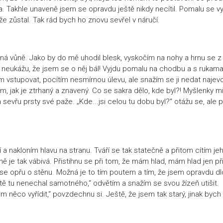
. Takhle unaveně jsem se opravdu ještě nikdy necítil. Pomalu se 
 že zůstal. Tak rád bych ho znovu sevřel v náručí.
elná vůně. Jako by do mě uhodil blesk, vyskočím na nohy a hrnu se z
 neukážu, že jsem se o něj bál! Vyjdu pomalu na chodbu a s rukam
 vstupovat, pocítím nesmírnou úlevu, ale snažím se ji nedat najev
, jak je ztrhaný a znavený. Co se sakra dělo, kde byl?! Myšlenky mi l
 a sevřu prsty své paže. „Kde...jsi celou tu dobu byl?“ otážu se, ale 
 a nakloním hlavu na stranu. Tváří se tak statečně a přitom cítím je
vůně je tak vábivá. Přistihnu se při tom, že mám hlad, mám hlad jen při
u se opřu o stěnu. Možná je to tím poutem a tím, že jsem opravdu d
 tě tu nenechal samotného,“ odvětím a snažím se svou žízeň utišit.
em něco vyřídit,“ povzdechnu si. Ještě, že jsem tak starý, jinak bych