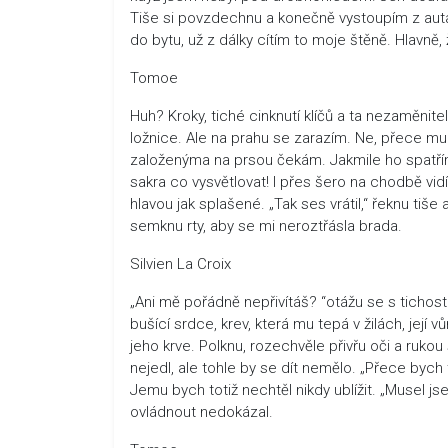
Tiše si povzdechnu a konečně vystoupím z auta
do bytu, už z dálky cítím to moje štěně. Hlavně,
Tomoe
Huh? Kroky, tiché cinknutí klíčů a ta nezaměnit
ložnice. Ale na prahu se zarazím. Ne, přece mu
založenýma na prsou čekám. Jakmile ho spatřím
sakra co vysvětlovat! I přes šero na chodbě vidím
hlavou jak splašené. „Tak ses vrátil,“ řeknu tiše
semknu rty, aby se mi neroztřásla brada.
Silvien La Croix
„Ani mě pořádně nepřivítáš? “otážu se s tichostí
bušící srdce, krev, která mu tepá v žilách, její 
jeho krve. Polknu, rozechvěle přivřu oči a ruko
nejedl, ale tohle by se dít nemělo. „Přece bych
Jemu bych totiž nechtěl nikdy ublížit. „Musel js
ovládnout nedokázal.