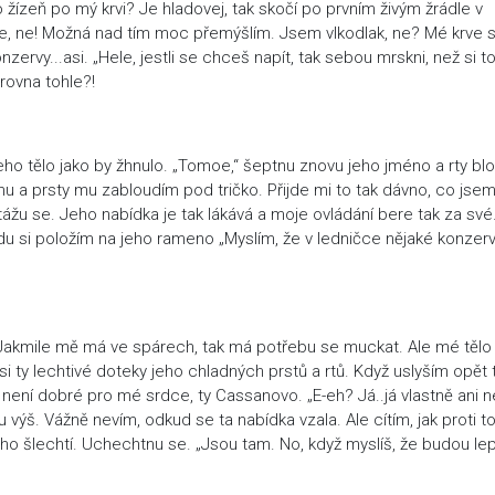
 žízeň po mý krvi? Je hladovej, tak skočí po prvním živým žrádle v
e, ne! Možná nad tím moc přemýšlím. Jsem vlkodlak, ne? Mé krve 
onzervy...asi. „Hele, jestli se chceš napít, tak sebou mrskni, než si t
rovna tohle?!
eho tělo jako by žhnulo. „Tomoe,“ šeptnu znovu jeho jméno a rty bl
hnu a prsty mu zabloudím pod tričko. Přijde mi to tak dávno, co jse
otážu se. Jeho nabídka je tak lákává a moje ovládání bere tak za své
adu si položím na jeho rameno „Myslím, že v ledničce nějaké konzer
Jakmile mě má ve spárech, tak má potřebu se muckat. Ale mé tělo
si ty lechtivé doteky jeho chladných prstů a rtů. Když uslyším opět 
e není dobré pro mé srdce, ty Cassanovo. „E-eh? Já..já vlastně ani n
 výš. Vážně nevím, odkud se ta nabídka vzala. Ale cítím, jak proti 
to ho šlechtí. Uchechtnu se. „Jsou tam. No, když myslíš, že budou lep