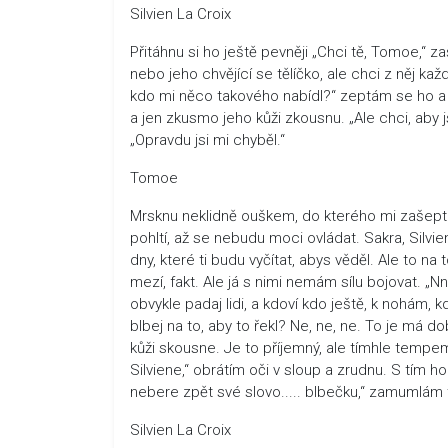
Silvien La Croix
Přitáhnu si ho ještě pevněji „Chci tě, Tomoe,“ z
nebo jeho chvějící se tělíčko, ale chci z něj každ
kdo mi něco takového nabídl?“ zeptám se ho a 
a jen zkusmo jeho kůži zkousnu. „Ale chci, aby js
„Opravdu jsi mi chyběl.“
Tomoe
Mrsknu neklidně ouškem, do kterého mi zašeptal.
pohltí, až se nebudu moci ovládat. Sakra, Silvien
dny, které ti budu vyčítat, abys věděl. Ale to na
mezí, fakt. Ale já s nimi nemám sílu bojovat. „N
obvykle padaj lidi, a kdoví kdo ještě, k nohám, 
blbej na to, aby to řekl? Ne, ne, ne. To je má dob
kůži skousne. Je to příjemný, ale tímhle tempem
Silviene,“ obrátím oči v sloup a zrudnu. S tím 
nebere zpět své slovo..... blbečku,“ zamumlám 
Silvien La Croix