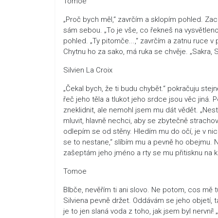
Tomoe
„Proč bych měl,“ zavrčím a sklopím pohled. Zachv
sám sebou. „To je vše, co řekneš na vysvětleno
pohled. „Ty pitomče...,“ zavrčím a zatnu ruce v 
Chytnu ho za sako, má ruka se chvěje. „Sakra, 
Silvien La Croix
„Čekal bych, že ti budu chybět.“ pokračuju stej
řeč jeho těla a tlukot jeho srdce jsou věc jiná.
zneklidnit, ale nemohl jsem mu dát vědět. „Ne
mluvit, hlavně nechci, aby se zbytečně strachov
odlepím se od stěny. Hledím mu do očí, je v nic
se to nestane,“ slíbím mu a pevně ho obejmu. Na
zašeptám jeho jméno a rty se mu přitisknu na k
Tomoe
Blbče, nevěřím ti ani slovo. Ne potom, cos mě 
Silviena pevně držet. Oddávám se jeho objetí, ta
je to jen slaná voda z toho, jak jsem byl nervní! 