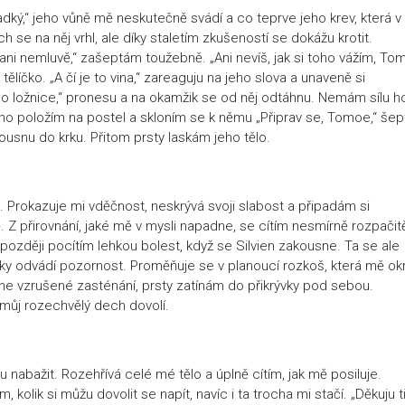
ladký,“ jeho vůně mě neskutečně svádí a co teprve jeho krev, která 
h se na něj vrhl, ale díky staletím zkušeností se dokážu krotit.
h ani nemluvě,“ zašeptám toužebně. „Ani nevíš, jak si toho vážím, To
ělíčko. „A čí je to vina,“ zareaguju na jeho slova a unaveně si
 ložnice,“ pronesu a na okamžik se od něj odtáhnu. Nemám sílu ho
ho položím na postel a skloním se k němu „Připrav se, Tomoe,“ šep
usnu do krku. Přitom prsty laskám jeho tělo.
 Prokazuje mi vděčnost, neskrývá svoji slabost a připadám si
 Z přirovnání, jaké mě v mysli napadne, se cítím nesmírně rozpačit
 později pocítím lehkou bolest, když se Silvien zakousne. Ta se ale
otyky odvádí pozornost. Proměňuje se v planoucí rozkoš, která mě o
kne vzrušené zasténání, prsty zatínám do přikrývky pod sebou.
i můj rozechvělý dech dovolí.
u nabažit. Rozehřívá celé mé tělo a úplně cítím, jak mě posiluje.
 kolik si můžu dovolit se napít, navíc i ta trocha mi stačí. „Děkuju ti