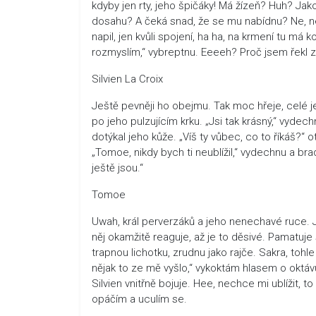
kdyby jen rty, jeho špičáky! Má žízeň? Huh? Jako
dosahu? A čeká snad, že se mu nabídnu? Ne, n
napil, jen kvůli spojení, ha ha, na krmení tu má k
rozmyslím,“ vybreptnu. Eeeeh? Proč jsem řekl z
Silvien La Croix
Ještě pevněji ho obejmu. Tak moc hřeje, celé j
po jeho pulzujícím krku. „Jsi tak krásný,“ vydec
dotýkal jeho kůže. „Víš ty vůbec, co to říkáš?“ 
„Tomoe, nikdy bych ti neublížil,“ vydechnu a br
ještě jsou.“
Tomoe
Uwah, král perverzáků a jeho nenechavé ruce. 
něj okamžitě reaguje, až je to děsivé. Pamatuje 
trapnou lichotku, zrudnu jako rajče. Sakra, tohl
nějak to ze mě vyšlo,“ vykoktám hlasem o oktávu
Silvien vnitřně bojuje. Hee, nechce mi ublížit, 
opáčím a uculím se.