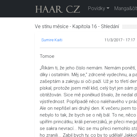
Povídky
Manga&čít
Ve stínu měsíce - Kapitola 16 - Shledání
Sumire Kaiti
11/3/2017 - 17:17
Tomoe
„Říkám ti, že jeho číslo nemám. Nemám ponětí, j
díky i ostatním. Měj se,“ zdrceně vydechnu, a p
zašeptám a zakryju si oči paží. Už je to třetí de
pískal, protože jsem měl klid, celý byt jen sá
obtěžován. Sice mě poněkud štvalo, že nedal dřív 
výstřednost. Popřípadě něco naléhavého v práci. 
Ale on nepřišel ani druhý den. K večeru jsem t
nebylo to tak, že bych se o něj bál. To ne, něco
upířím princátku, králi perverzáků, je přeci meg
se sakra nevrací... Nic se mu přeci nemohlo s
ho zranili... Zabil bych ty, co by to udělali! J