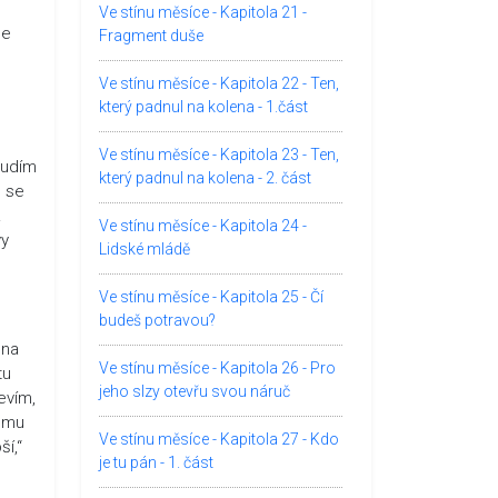
Ve stínu měsíce - Kapitola 21 -
se
Fragment duše
o
Ve stínu měsíce - Kapitola 22 - Ten,
který padnul na kolena - 1.část
Ve stínu měsíce - Kapitola 23 - Ten,
oudím
který padnul na kolena - 2. část
m se
.
Ve stínu měsíce - Kapitola 24 -
vy
Lidské mládě
Ve stínu měsíce - Kapitola 25 - Čí
budeš potravou?
 na
Ve stínu měsíce - Kapitola 26 - Pro
tu
jeho slzy otevřu svou náruč
evím,
tomu
Ve stínu měsíce - Kapitola 27 - Kdo
ší,“
je tu pán - 1. část