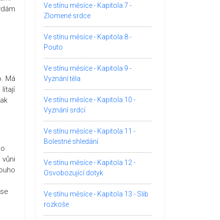
Ve stínu měsíce - Kapitola 7 -
vydám
Zlomené srdce
Ve stínu měsíce - Kapitola 8 -
Pouto
a
Ve stínu měsíce - Kapitola 9 -
o. Má
Vyznání těla
ítají
pak
Ve stínu měsíce - Kapitola 10 -
Vyznání srdcí
Ve stínu měsíce - Kapitola 11 -
Bolestné shledání
ho
 vůni
Ve stínu měsíce - Kapitola 12 -
louho
Osvobozující dotyk
 se
Ve stínu měsíce - Kapitola 13 - Slib
rozkoše