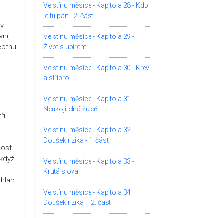
Ve stínu měsíce - Kapitola 28 - Kdo
je tu pán - 2. část
ev
vní,
Ve stínu měsíce - Kapitola 29 -
eptnu
Život s upírem
Ve stínu měsíce - Kapitola 30 - Krev
a stříbro
Ve stínu měsíce - Kapitola 31 -
Neukojitelná žízeň
ři
Ve stínu měsíce - Kapitola 32 -
Doušek rizika - 1. část
dost
 když
Ve stínu měsíce - Kapitola 33 -
Krutá slova
Chlap
Ve stínu měsíce - Kapitola 34 –
Doušek rizika – 2. část