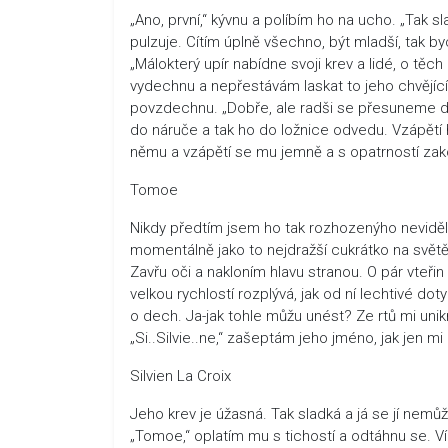
„Ano, první,“ kývnu a políbím ho na ucho. „Tak s
pulzuje. Cítím úplně všechno, být mladší, tak byc
„Málokterý upír nabídne svoji krev a lidé, o těc
vydechnu a nepřestávám laskat to jeho chvějící t
povzdechnu. „Dobře, ale radši se přesuneme do
do náruče a tak ho do ložnice odvedu. Vzápětí 
němu a vzápětí se mu jemně a s opatrností zako
Tomoe
Nikdy předtím jsem ho tak rozhozenýho neviděl.
momentálně jako to nejdražší cukrátko na světě.
Zavřu oči a nakloním hlavu stranou. O pár vteřin
velkou rychlostí rozplývá, jak od ní lechtivé d
o dech. Ja-jak tohle můžu unést? Ze rtů mi uni
„Si..Silvie..ne,“ zašeptám jeho jméno, jak jen m
Silvien La Croix
Jeho krev je úžasná. Tak sladká a já se jí nemůž
„Tomoe,“ oplatím mu s tichostí a odtáhnu se. Vím,