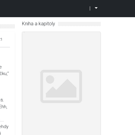
|
Kniha a kapitoly
21
e
čku,“
ti.
Ehh,
..
Tehdy
i