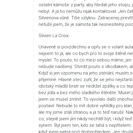
ostatní kámoše z party, aby hledali jeho stopu, 
nebyl. A já ho nemůžu nijak kontaktovat. Jen ček
Silvienova vůně. Tiše vzlyknu. Zatracenej preví
netušil jsem, že je samota tak nesnesitelný pocit!
Silvien La Croix
Unaveně si povzdechnu a opřu se o volant auta
nejsem to já, ale co bych pro to svoje štěně n
myslel. To pouto, to co mezi sebou máme, jen k
nebude nadšený. Stvrdit pouto s vlkodlakem, ale
Když si jen vzpomenu na jeho sténání, musím se
příjemné. Hlavně otec zuřil, že se jeho nejstarší
idiotský mladší bratr se nedržel zpátky a co tep
bez jídla a bez mého sladkého štěněte. Musel j
jsem se musel zmínit. To vyvolalo další znechu
postavil. Nebude to mít dobré vyhlídky pro klan,
ale my jsme stáli stranou a já to teď narušil. 
co, stejně jsem jím nikdy nechtěl být, i když te
synem. Byl jsem ten, kdo se tahá s nepřítelem. 
když jsem nebyl pod drobnohledem. Jen doufá