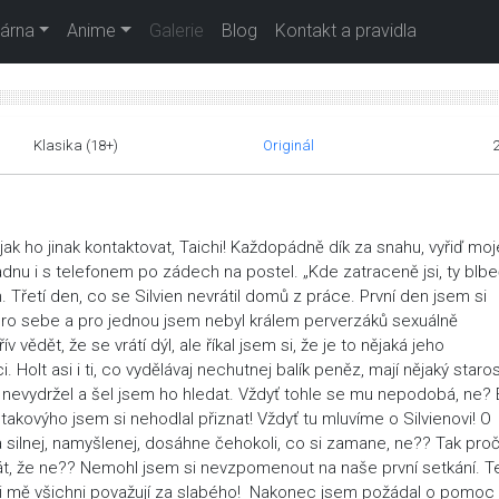
árna
Anime
Galerie
Blog
Kontakt a pravidla
Klasika (18+)
Originál
ak ho jinak kontaktovat, Taichi! Každopádně dík za snahu, vyřiď moj
adnu i s telefonem po zádech na postel. „Kde zatraceně jsi, ty blbe
n. Třetí den, co se Silvien nevrátil domů z práce. První den jsem si
m pro sebe a pro jednou jsem nebyl králem perverzáků sexuálně
vědět, že se vrátí dýl, ale říkal jsem si, že je to nějaká jeho
Holt asi i ti, co vydělávaj nechutnej balík peněz, mají nějaký staros
o nevydržel a šel jsem ho hledat. Vždyť tohle se mu nepodobá, ne? 
 takovýho jsem si nehodlal přiznat! Vždyť tu mluvíme o Silvienovi! O
a silnej, namyšlenej, dosáhne čehokoli, co si zamane, ne?? Tak proč.
tát, že ne?? Nemohl jsem si nevzpomenout na naše první setkání. 
akkoli mě všichni považují za slabého! Nakonec jsem požádal o pomoc 