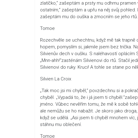
zlatíčko,“ zašeptám a prsty mu odhrnu pramen 
ostatním,“ zašeptám a upřu na něj svůj pohled.
zašeptám mu do ouška a zmocním se jeho rtů. 
Tomoe
Rozechvěle se uchechtnu, když mě tak trapně oti
hopem, pomyslím si, jakmile jsem bez trička. N
Silvienův dech v oušku. S naléhavostí oplácím S
„Mnn-ahh!“zasténám Silvienovi do rtů. Stačil jed
Silvienovi do ruky. Kruci! A tohle se stane po ně
Silvien La Croix
„Tak moc jsi mi chyběl,“ povzdechnu si a pokrač
chyběl. „Vypadá to, že i já jsem ti chyběl.“zaš
jméno. Vůbec nevěřím tomu, že mě k sobě tohle 
ale nemůžu se ho nabažit. Je skoro jako droga, 
když se udělá. „Asi jsem ti chyběl mnohem víc,
stáhnu mu oblečení.
Tomoe