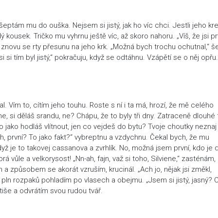
ašeptám mu do ouška. Nejsem si jistý, jak ho víc chci. Jestli jeho kr
ý kousek. Tričko mu vyhrnu ještě víc, až skoro nahoru. „Víš, že jsi pr
znovu se rty přesunu na jeho krk. „Možná bych trochu ochutnal,“ š
i si tím byl jistý,“ pokračuju, když se odtáhnu. Vzápětí se o něj opřu.
 Vím to, cítím jeho touhu. Roste s ní i ta má, hrozí, že mě celého
e, si děláš srandu, ne? Chápu, že to byly tři dny. Zatraceně dlouhé t
 to jako hodláš vlítnout, jen co vejdeš do bytu? Tvoje choutky neznaj
nh, první? To jako fakt?“ vybreptnu a vzdychnu. Čekal bych, že mu
když je to takovej cassanova a zvrhlík. No, možná jsem první, kdo je 
rá vůle a velkorysost! „Nn-ah, fajn, važ si toho, Silviene,“ zasténám,
 a způsobem se akorát vzruším, krucinál. „Ach jo, nějak jsi změkl,
ho pln rozpaků pohladím po vlasech a obejmu. „Jsem si jistý, jasný? 
tiše a odvrátím svou rudou tvář.