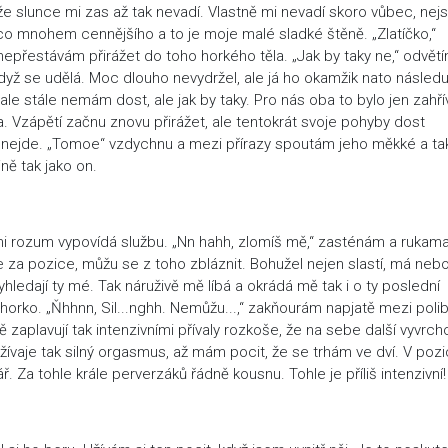
že slunce mi zas až tak nevadí. Vlastně mi nevadí skoro vůbec, nejs
co mnohem cennějšího a to je moje malé sladké štěně. „Zlatíčko,“
řestávám přirážet do toho horkého těla. „Jak by taky ne,“ odvět
yž se udělá. Moc dlouho nevydržel, ale já ho okamžik nato následu
 stále nemám dost, ale jak by taky. Pro nás oba to bylo jen zahří
. Vzápětí začnu znovu přirážet, ale tentokrát svoje pohyby dost
ě nejde. „Tomoe“ vzdychnu a mezi přírazy spoutám jeho měkké a ta
jně tak jako on.
ž mi rozum vypovídá službu. „Nn hahh, zlomíš mě,“ zasténám a rukam
e za pozice, můžu se z toho zbláznit. Bohužel nejen slastí, má neb
yhledají ty mé. Tak náruživě mě líbá a okrádá mě tak i o ty poslední
orko. „Ňhhnn, Sil...nghh. Nemůžu...,“ zakňourám napjatě mezi polib
zaplavují tak intenzivními přívaly rozkoše, že na sebe další vyvrch
žívaje tak silný orgasmus, až mám pocit, že se trhám ve dví. V pozic
. Za tohle krále perverzáků řádně kousnu. Tohle je příliš intenzivní!