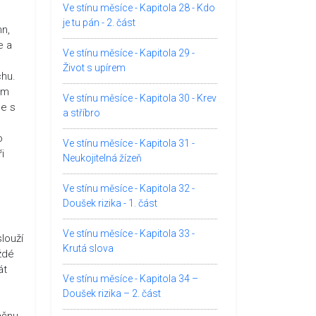
Ve stínu měsíce - Kapitola 28 - Kdo
je tu pán - 2. část
nn,
e a
Ve stínu měsíce - Kapitola 29 -
Život s upírem
chu.
ám
Ve stínu měsíce - Kapitola 30 - Krev
se s
a stříbro
o
Ve stínu měsíce - Kapitola 31 -
i
Neukojitelná žízeň
Ve stínu měsíce - Kapitola 32 -
Doušek rizika - 1. část
u
Ve stínu měsíce - Kapitola 33 -
slouží
Krutá slova
ždé
át
Ve stínu měsíce - Kapitola 34 –
Doušek rizika – 2. část
ačnu