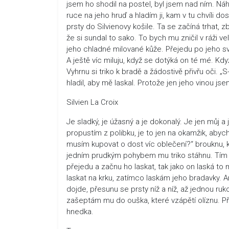
jsem ho shodil na postel, byl jsem nad ním. Ná
ruce na jeho hruď a hladím ji, kam v tu chvíli d
prsty do Silvienovy košile. Ta se začíná trhat, 
že si sundal to sako. To bych mu zničil v ráži v
jeho chladné milované kůže. Přejedu po jeho sv
A ještě víc miluju, když se dotýká on té mé. Kd
Vyhrnu si triko k bradě a žádostivě přivřu oči. 
hladil, aby mě laskal. Protože jen jeho vinou j
Silvien La Croix
Je sladký, je úžasný a je dokonalý. Je jen můj a 
propustím z polibku, je to jen na okamžik, abych
musím kupovat o dost víc oblečení?“ brouknu, k
jedním prudkým pohybem mu triko stáhnu. Tím se
přejedu a začnu ho laskat, tak jako on laská t
laskat na krku, zatímco laskám jeho bradavky. 
dojde, přesunu se prsty níž a níž, až jednou r
zašeptám mu do ouška, které vzápětí olíznu. P
hnedka.