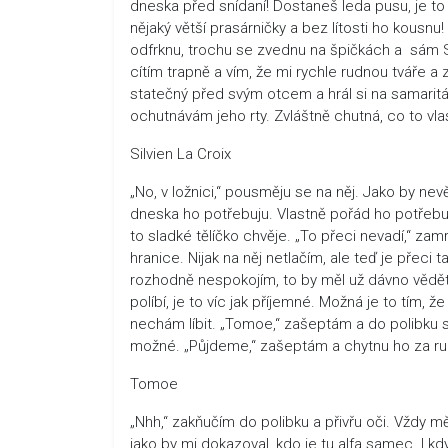
dneska před snídaní! Dostaneš leda pusu, je to 
nějaký větší prasárničky a bez lítosti ho kousnu
odfrknu, trochu se zvednu na špičkách a sám S
cítím trapně a vím, že mi rychle rudnou tváře a z
statečný před svým otcem a hrál si na samarit
ochutnávám jeho rty. Zvláštně chutná, co to vla
Silvien La Croix
„No, v ložnici,“ pousměju se na něj. Jako by nev
dneska ho potřebuju. Vlastně pořád ho potřeb
to sladké tělíčko chvěje. „To přeci nevadí,“ zam
hranice. Nijak na něj netlačím, ale teď je přeci 
rozhodně nespokojím, to by měl už dávno vědět
políbí, je to víc jak příjemné. Možná je to tím, ž
nechám líbit. „Tomoe,“ zašeptám a do polibku s
možné. „Půjdeme,“ zašeptám a chytnu ho za ru
Tomoe
„Nhh,“ zakňučím do polibku a přivřu oči. Vždy m
jako by mi dokazoval, kdo je tu alfa samec. I kd