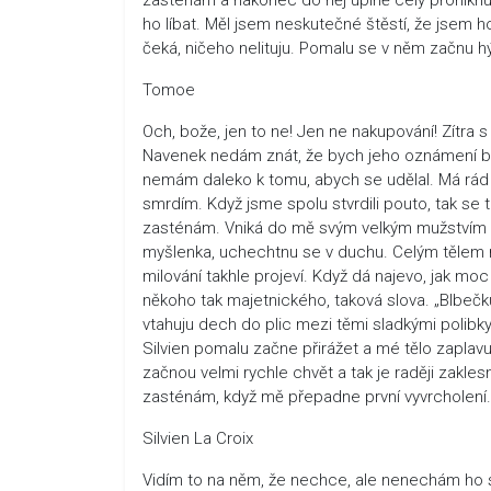
ho líbat. Měl jsem neskutečné štěstí, že jsem ho
čeká, ničeho nelituju. Pomalu se v něm začnu hý
Tomoe
Och, bože, jen to ne! Jen ne nakupování! Zítra 
Navenek nedám znát, že bych jeho oznámení br
nemám daleko k tomu, abych se udělal. Má rád m
smrdím. Když jsme spolu stvrdili pouto, tak se to
zasténám. Vniká do mě svým velkým mužstvím a s
myšlenka, uchechtnu se v duchu. Celým tělem mi 
milování takhle projeví. Když dá najevo, jak moc t
někoho tak majetnického, taková slova. „Blbe
vtahuju dech do plic mezi těmi sladkými polibky
Silvien pomalu začne přirážet a mé tělo zaplav
začnou velmi rychle chvět a tak je raději zakles
zasténám, když mě přepadne první vyvrcholení.
Silvien La Croix
Vidím to na něm, že nechce, ale nenechám ho se