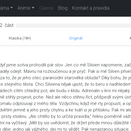
árna
Anime
Galerie
Blog
Kontakt a pravidla
2. část
Klasika (18+)
Originál
dyť jsme sotva prohodili pár slov. Jen co mě Silvien napomene, za
raději odejít. Mávnu na rozloučenou a je pryč. Pak si mě Silven přivi
za to, že je jeho otec paranoidní starověká obluda? Díky bohu, že j
e stejného těsta. Chci Silviena nějak ujistit, že to beru s nadhlede
dech cítím chladný pot, ale budu v klidu. Adrenalin v krvi mi nějaký 
 stihly projevit, pche. Než ale něco stihnu říct, přišpedlí svými úst
malu odplouvají z mého těla. Vzdychnu, když mé rty propustí, a op
tím jemně a jeho prsty chytnu a ke tváři si je přitisknu. Pak mi al
prsty stisknu. „Ale chtělo by to určitá pravidla,“ řeknu poměrně váž
í na vyčítavý. „Měl by sis uvědomit, že držet přede mnou důležité 
o děje, jedno jak vážného, dej mi to vědět. Pak nenastanou situace, 