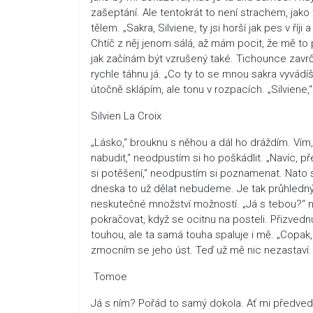
zašeptání. Ale tentokrát to není strachem, jak
tělem. „Sakra, Silviene, ty jsi horší jak pes v ř
Chtíč z něj jenom sálá, až mám pocit, že mě to 
jak začínám být vzrušený také. Tichounce zav
rychle táhnu já. „Co ty to se mnou sakra vyvád
útočně sklápím, ale tonu v rozpacích. „Silvien
Silvien La Croix
„Lásko,“ brouknu s něhou a dál ho dráždím. Vím,
nabudit,“ neodpustím si ho poškádlit. „Navíc, přec
si potěšení,“ neodpustím si poznamenat. Nato 
dneska to už dělat nebudeme. Je tak průhledný,
neskutečné množství možností. „Já s tebou?“ n
pokračovat, když se ocitnu na posteli. Přizved
touhou, ale ta samá touha spaluje i mě. „Copa
zmocním se jeho úst. Teď už mě nic nezastaví.
Tomoe
Já s ním? Pořád to samý dokola. Ať mi předved