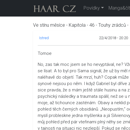
Povídky
Manga&čít
Ve stínu měsíce - Kapitola - 46 - Touhy zrádců - 
Istred
22/4/2018 - 20:20
Tomoe
No, zas tak moc jsem se ho nevyptával, ne? Vž
se lísat. A to byl pro Sama signál, že už by měl 
naléhavě do objetí. Tak mrzí, huh? Copak může 
synové nejsou po něm. I když Gabriel byl dříve z
sice pravda, že s mám ještě stále husinu a na zá
psychický následky a traumata spálil, než se u mě
moje, až tichounce zasténám. Obavy a neklid po
pohled těch černých obsidiánů. „Neopustím,“ odvě
myslí probleskne jedna myšlenka a já Silvienovy 
můj pohled před pár vteřinami plný něhy se změn
v tajnosti na situaci nic nezlepší. Pokud se něc