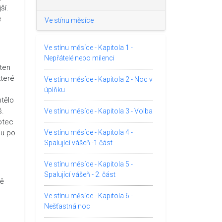
ší.
e
Ve stínu měsíce
Ve stínu měsíce - Kapitola 1 -
Nepřátelé nebo milenci
 ten
které
Ve stínu měsíce - Kapitola 2 - Noc v
úplňku
htělo
š.
Ve stínu měsíce - Kapitola 3 - Volba
 otec
du po
Ve stínu měsíce - Kapitola 4 -
Spalující vášeň -1 část
Ve stínu měsíce - Kapitola 5 -
Spalující vášeň - 2. část
mě
Ve stínu měsíce - Kapitola 6 -
Nešťastná noc