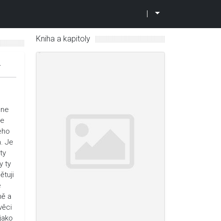
|
Kniha a kapitoly
4
čne
ne
eho
m. Je
ty
y ty
ětuji
e
ně a
věci
jako