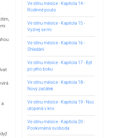
Ve stínu měsíce - Kapitola 14 -
Rodinné pouto
.
ítím,
Ve stínu měsíce - Kapitola 15 -
lmi
Vyznej se mi
uhou.
Ve stínu měsíce - Kapitola 16 -
Shledání
Ve stínu měsíce - Kapitola 17 - Být
po jeho boku
ívat
Ve stínu měsíce - Kapitola 18 -
vírá
Nový začátek
Ve stínu měsíce - Kapitola 19 - Noc
 a
utopená v krvi
Ve stínu měsíce - Kapitola 20 -
Poskvrněná svoboda
Když