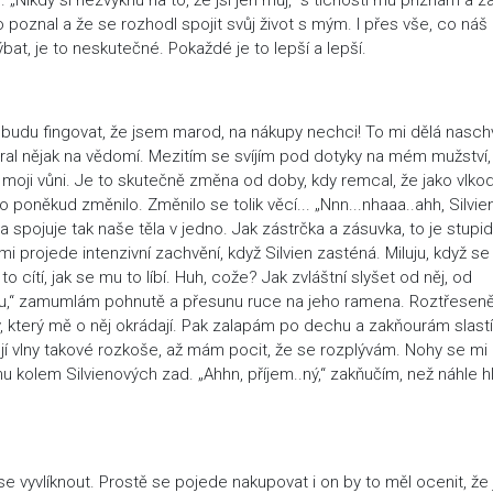
 poznal a že se rozhodl spojit svůj život s mým. I přes vše, co náš
bat, je to neskutečné. Pokaždé je to lepší a lepší.
s budu fingovat, že jsem marod, na nákupy nechci! To mi dělá naschv
al nějak na vědomí. Mezitím se svíjím pod dotyky na mém mužství,
oji vůni. Je to skutečně změna od doby, kdy remcal, že jako vlkod
 poněkud změnilo. Změnilo se tolik věcí... „Nnn...nhaaa..ahh, Silvien
pojuje tak naše těla v jedno. Jak zástrčka a zásuvka, to je stupid
projede intenzivní zachvění, když Silvien zasténá. Miluju, když se 
o cítí, jak se mu to líbí. Huh, cože? Jak zvláštní slyšet od něj, od
čku,“ zamumlám pohnutě a přesunu ruce na jeho ramena. Roztřesen
, který mě o něj okrádají. Pak zalapám po dechu a zakňourám slastí
ují vlny takové rozkoše, až mám pocit, že se rozplývám. Nohy se mi
nu kolem Silvienových zad. „Ahhn, příjem..ný,“ zakňučím, než náhle h
 vyvlíknout. Prostě se pojede nakupovat i on by to měl ocenit, že