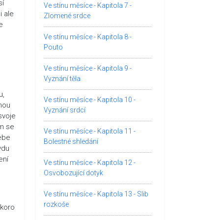
sí
Ve stínu měsíce - Kapitola 7 -
i ale
Zlomené srdce
e
Ve stínu měsíce - Kapitola 8 -
Pouto
Ve stínu měsíce - Kapitola 9 -
Vyznání těla
u,
Ve stínu měsíce - Kapitola 10 -
nou
Vyznání srdcí
svoje
em se
Ve stínu měsíce - Kapitola 11 -
sebe
Bolestné shledání
avdu
ení
Ve stínu měsíce - Kapitola 12 -
Osvobozující dotyk
Ve stínu měsíce - Kapitola 13 - Slib
rozkoše
Skoro