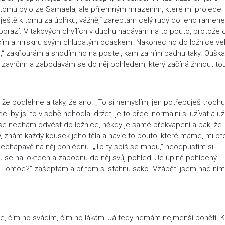
o tomu bylo ze Samaela, ale příjemným mrazením, které mi projede
íji a ještě k tomu za úplňku, vážně,“ zareptám celý rudý do jeho ramene
porazí. V takových chvílích v duchu nadávám na to pouto, protože c
rčím a mrsknu svým chlupatým ocáskem. Nakonec ho do ložnice ve
íš,“ zakňourám a shodím ho na postel, kam za ním padnu taky. Ouška
e,“ zavrčím a zabodávám se do něj pohledem, který začíná žhnout to
 že podlehne a taky, že ano. „To si nemyslím, jen potřebuješ trochu
i by jsi to v sobě nehodlal držet, je to přeci normální si užívat a už
se nechám odvést do ložnice, někdy je samé překvapení a pak, že
 znám každý kousek jeho těla a navíc to pouto, které máme, mi ote
echápavě na něj pohlédnu. „To ty spíš se mnou,“ neodpustím si
nu se na loktech a zabodnu do něj svůj pohled. Je úplně pohlcený
k, Tomoe?“ zašeptám a přitom si stáhnu sako. Vzápětí jsem nad ním
e, čím ho svádím, čím ho lákám! Já tedy nemám nejmenší ponětí. 