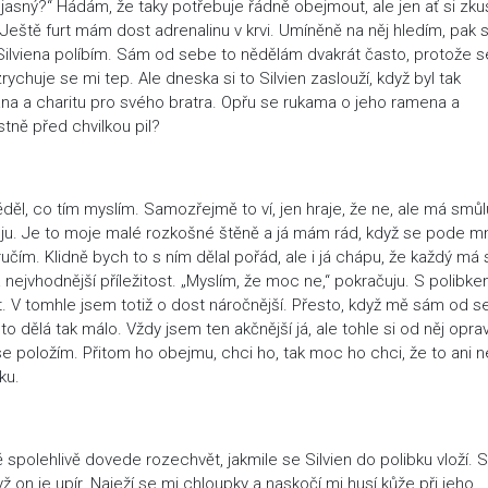
jasný?“ Hádám, že taky potřebuje řádně obejmout, ale jen ať si zku
! Ještě furt mám dost adrenalinu v krvi. Umíněně na něj hledím, pak s
ilviena políbím. Sám od sebe to nědělám dvakrát často, protože s
rychuje se mi tep. Ale dneska si to Silvien zaslouží, když byl tak
ána a charitu pro svého bratra. Opřu se rukama o jeho ramena a
stně před chvilkou pil?
ěděl, co tím myslím. Samozřejmě to ví, jen hraje, že ne, ale má smůl
uju. Je to moje malé rozkošné štěně a já mám rád, když se pode m
ručím. Klidně bych to s ním dělal pořád, ale i já chápu, že každý má 
ta nejvhodnější příležitost. „Myslím, že moc ne,“ pokračuju. S polibk
. V tomhle jsem totiž o dost náročnější. Přesto, když mě sám od 
e to dělá tak málo. Vždy jsem ten akčnější já, ale tohle si od něj opr
e položím. Přitom ho obejmu, chci ho, tak moc ho chci, že to ani n
ku.
ě spolehlivě dovede rozechvět, jakmile se Silvien do polibku vloží. 
yž on je upír. Naježí se mi chloupky a naskočí mi husí kůže při jeho