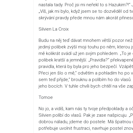
nastala tady. Proč jsi mi neřekl to s Hazukim?!“ J
„Víš, jak mi bylo, když jsem se to dozvěděl od 
skrývání pravdy přede mnou nám akorát přines
Silvien La Croix
Budu na něj teď dávat mnohem větší pozor než k
jediný polibek zvýší moji touhu po něm, kterou 
mě kolikrát svádí už jen svým pohledem. „To je
polibek kratší a jemnější. „Pravidla?“ překvapen
pravidla, která by byla pro jeho bezpečí. Vzápětí
Přeci jen šlo o mě,“ odvětím a pohladím ho po vl
sem teď přijde,“ brouknu a políbím ho do vlasů.
jeho bocích. V tuhle chvíli bych chtěl na vše z
Tomoe
No jo, a vidíš, kam nás ty tvoje předpoklady a
Silvien políbí do vlasů. Pak je zase našpicuju. „
dobrou náladu, jdeme do postele. Má špatnou n
potřebuje uvolnit frustraci, navrhuje postel znov