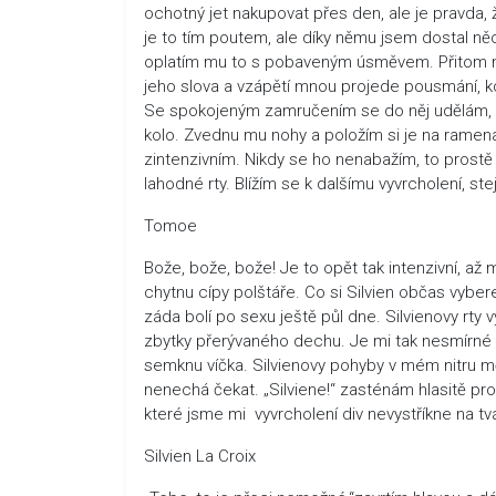
ochotný jet nakupovat přes den, ale je pravda, 
je to tím poutem, ale díky němu jsem dostal ně
oplatím mu to s pobaveným úsměvem. Přitom nep
jeho slova a vzápětí mnou projede pousmání, kd
Se spokojeným zamručením se do něj udělám, ale
kolo. Zvednu mu nohy a položím si je na ramena
zintenzivním. Nikdy se ho nenabažím, to prost
lahodné rty. Blížím se k dalšímu vyvrcholení, ste
Tomoe
Bože, bože, bože! Je to opět tak intenzivní, a
chytnu cípy polštáře. Co si Silvien občas vyber
záda bolí po sexu ještě půl dne. Silvienovy rty v
zbytky přerývaného dechu. Je mi tak nesmírné h
semknu víčka. Silvienovy pohyby v mém nitru mě 
nenechá čekat. „Silviene!“ zasténám hlasitě pro
které jsme mi vyvrcholení div nevystříkne na tvář
Silvien La Croix