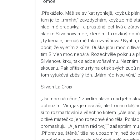
Tomoe
„Překáželo. Máš se svlíkat rychlejš, když už plá
tam je to...mmhh,“ zavzdychám, když ze mě stáh
hladí mé bradavky. Ta praštěně lechtivá a zárov
hladím Silvienovy ruce, které mi tu rozkoš dop
„Ty kecale, nemáš mě tak rozvášňovat! Nyahh, u
pocit, že vyletím z kůže. Ouška jsou moc citliv
tím Silvien moc nepárá. Rozechvěle polknu a při
Silvienovu krku, tak sladce voňavému. Neznám př
skousnu. Pak přitisknu rty na otisk svých zubů
tom vyťukává zběsilý tón. „Mám rád tvou vůni,“
Silvien La Croix
„Jsi moc náročnej,“ zavrtím hlavou nad jeho sl
pohrozím. Vím, jak je nesnáší, ale trochu dalšího
si to rozmazlování a všechno kolem. „Ale ano,
citlivé místečko jeho rozechvělého těla. Pohlad
promasíruju. „A já mám rád tvoji,“ zašeptám mu
„Připrav se, štěně,“ tiše ho upozorním, než do 
zasténám a nakonec do něj úplně celý proniknu. 