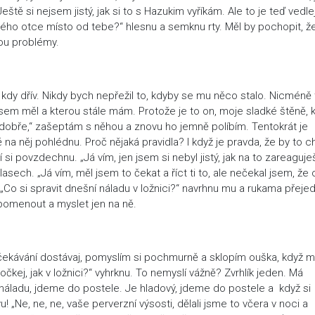
eště si nejsem jistý, jak si to s Hazukim vyříkám. Ale to je teď vedlej
tvého otce místo od tebe?“ hlesnu a semknu rty. Měl by pochopit, ž
ou problémy.
dy dřív. Nikdy bych nepřežil to, kdyby se mu něco stalo. Nicméně
jsem měl a kterou stále mám. Protože je to on, moje sladké štěně, 
 dobře,“ zašeptám s něhou a znovu ho jemně políbím. Tentokrát je
ě na něj pohlédnu. Proč nějaká pravidla? I když je pravda, že by to c
 si povzdechnu. „Já vím, jen jsem si nebyl jistý, jak na to zareaguje
asech. „Já vím, měl jsem to čekat a říct ti to, ale nečekal jsem, že
 „Co si spravit dnešní náladu v ložnici?“ navrhnu mu a rukama přeje
apomenout a myslet jen na ně.
 očekávání dostávaj, pomyslím si pochmurně a sklopím ouška, když 
Počkej, jak v ložnici?“ vyhrknu. To nemyslí vážně? Zvrhlík jeden. Má
áladu, jdeme do postele. Je hladový, jdeme do postele a když si
u! „Ne, ne, ne, vaše perverzní výsosti, dělali jsme to včera v noci a