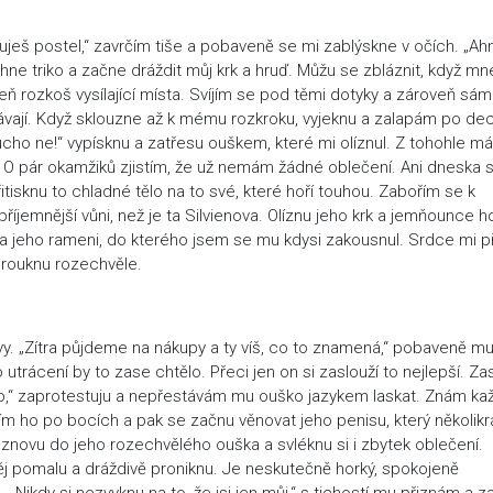
nuješ postel,“ zavrčím tiše a pobaveně se mi zablýskne v očích. „Ah
ne triko a začne dráždit můj krk a hruď. Můžu se zbláznit, když mn
eň rozkoš vysílající místa. Svíjím se pod těmi dotyky a zároveň sám
řávají. Když sklouzne až k mému rozkroku, vyjeknu a zalapám po de
cho ne!“ vypísknu a zatřesu ouškem, které mi olíznul. Z tohohle m
á! O pár okamžiků zjistím, že už nemám žádné oblečení. Ani dneska 
tisknu to chladné tělo na to své, které hoří touhou. Zabořím se k
íjemnější vůni, než je ta Silvienova. Olíznu jeho krk a jemňounce h
 na jeho rameni, do kterého jsem se mu kdysi zakousnul. Srdce mi př
 brouknu rozechvěle.
ovy. „Zítra půjdeme na nákupy a ty víš, co to znamená,“ pobaveně m
 utrácení by to zase chtělo. Přeci jen on si zaslouží to nejlepší. Za
 jo,“ zaprotestuju a nepřestávám mu ouško jazykem laskat. Znám ka
ím ho po bocích a pak se začnu věnovat jeho penisu, který několikr
 znovu do jeho rozechvělého ouška a svléknu si i zbytek oblečení.
něj pomalu a dráždivě proniknu. Je neskutečně horký, spokojeně
„Nikdy si nezvyknu na to, že jsi jen můj,“ s tichostí mu přiznám a z