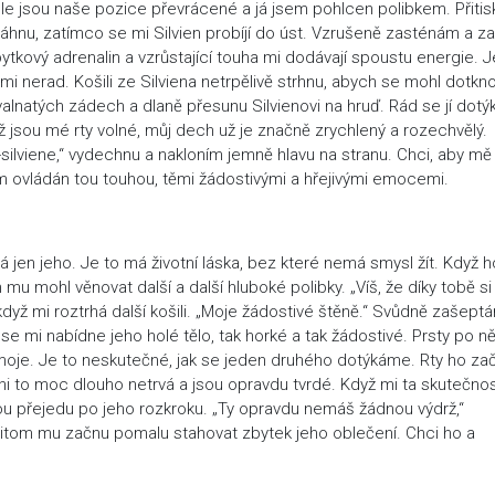
hle jsou naše pozice převrácené a já jsem pohlcen polibkem. Přitis
osáhnu, zatímco se mi Silvien probíjí do úst. Vzrušeně zasténám a z
zbytkový adrenalin a vzrůstající touha mi dodávají spoustu energie. 
elmi nerad. Košili ze Silviena netrpělivě strhnu, abych se mohl dotkn
alnatých zádech a dlaně přesunu Silvienovi na hruď. Rád se jí dotý
yž jsou mé rty volné, můj dech už je značně zrychlený a rozechvělý.
„S-silviene,“ vydechnu a nakloním jemně hlavu na stranu. Chci, aby mě
sem ovládán tou touhou, těmi žádostivými a hřejivými emocemi.
já jen jeho. Je to má životní láska, bez které nemá smysl žít. Když h
 mu mohl věnovat další a další hluboké polibky. „Víš, že díky tobě si
dyž mi roztrhá další košili. „Moje žádostivé štěně.“ Svůdně zašept
 mi nabídne jeho holé tělo, tak horké a tak žádostivé. Prsty po 
o moje. Je to neskutečné, jak se jeden druhého dotýkáme. Rty ho za
Ani to moc dlouho netrvá a jsou opravdu tvrdé. Když mi ta skutečno
ukou přejedu po jeho rozkroku. „Ty opravdu nemáš žádnou výdrž,“
řitom mu začnu pomalu stahovat zbytek jeho oblečení. Chci ho a