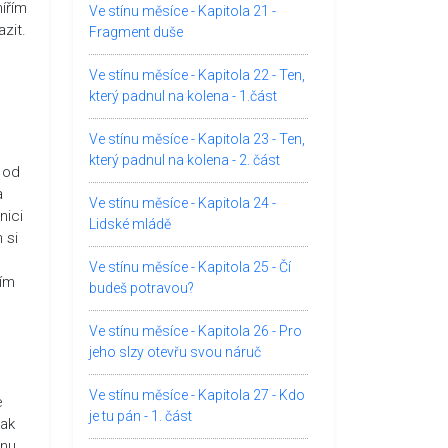
mířím
Ve stínu měsíce - Kapitola 21 -
zit.
Fragment duše
Ve stínu měsíce - Kapitola 22 - Ten,
který padnul na kolena - 1.část
Ve stínu měsíce - Kapitola 23 - Ten,
který padnul na kolena - 2. část
í od
a
Ve stínu měsíce - Kapitola 24 -
nici
Lidské mládě
 si
Ve stínu měsíce - Kapitola 25 - Čí
řím
budeš potravou?
Ve stínu měsíce - Kapitola 26 - Pro
jeho slzy otevřu svou náruč
Ve stínu měsíce - Kapitola 27 - Kdo
e
je tu pán - 1. část
pak
ánu