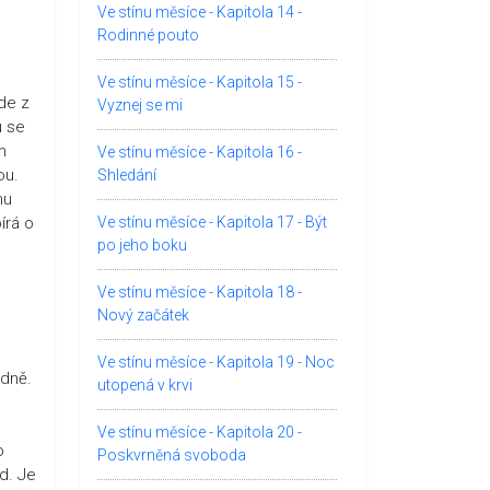
Ve stínu měsíce - Kapitola 14 -
Rodinné pouto
Ve stínu měsíce - Kapitola 15 -
de z
Vyznej se mi
u se
m
Ve stínu měsíce - Kapitola 16 -
ou.
Shledání
nu
írá o
Ve stínu měsíce - Kapitola 17 - Být
po jeho boku
Ve stínu měsíce - Kapitola 18 -
Nový začátek
Ve stínu měsíce - Kapitola 19 - Noc
odně.
utopená v krvi
Ve stínu měsíce - Kapitola 20 -
o
Poskvrněná svoboda
d. Je