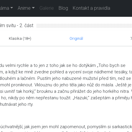
árna
Anime
Galerie
Blog
Kontakt a pravidla
m svitu - 2. část
Klasika (18+)
Originál
u velmi rychle a to jen z toho jak se ho dotýkám „Toho bych se
čím, a když ke mně zvedne pohled a vycení svoje nádherné tesáky, t
i dlouhém a lačném. Pustím jeho nabuzené mužství před tím, než se
 mohl proniknout. Vklouznu do jeho těla jako nůž do másla. Ještě je
si uvnitř tak horký,“ brouknu a začnu přirážet do jeho horkého nitra.
 ho, nikdy po něm nepřestanu toužit. „Hazuki,“ zašeptám a přiměju 
utnávat jeho rty.
júchvatnější, jak jsem jen mohl zapomenout, pomyslím si sarkastick