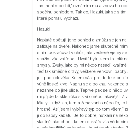
tam není moc lidí,“ oznámím mu a znovu ho obej
spočinu pohledem. Tak co, Hazuki, jak se s tím tvoj
které pomalu vychází.
Hazuki
Napjatě opětuji jeho pohled a zmůžu se jen na n
zafixuje na dveře. Nakonec jsme skutečně mimo b
s ním pokračovat v chůzi, ale veškeré vjemy se
snažím vše vstřebat. Uvnitř bytu jsem to tolik
smysly. Zvuky, jako by mi někdo nasadil kvalitně
teď tak směšně citlivý, veškeré venkovní pachy 
je...pach člověka. Kolem nás projde telefonujíc
vůně lidské krve. Napnu se a polknu. Nakonec
nezahne do jiné ulice. Teprve pak se o něco uvoln
mi přijde ta sklenička s krví o něco lákavější. Z
lákaly. I když..ah, tamta žena voní o něco líp, 
hrozné. Asi jsem i vybíravý typ po tom všem,“ za
ji do kapsy kabátu. Je to dobré, nutkání na ně
vlastně jako chodit kolem cukrářství s vědomí
si pár knoflíčků na kabátu. Je mi trochu horko. 