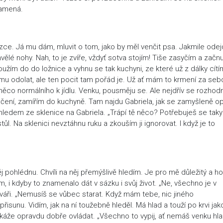
namená.
zce. Já mu dám, mluvit o tom, jako by měl venčit psa. Jakmile odej
lé nohy. Nah, to je zvíře, vždyť sotva stojím! Tiše zasyčím a začn
žím do do ložnice a vyhnu se tak kuchyni, ze které už z dálky cítí
tomu odolat, ale ten pocit tam pořád je. Už ať mám to krmení za seb
ěco normálního k jídlu. Venku, pousměju se. Ale nejdřív se rozhod
čení, zamířím do kuchyně. Tam najdu Gabriela, jak se zamyšleně op
 pohledem ze sklenice na Gabriela. „Trápí tě něco? Potřebuješ se taky
l. Na sklenici nevztáhnu ruku a zkouším ji ignorovat. I když je to
j pohlédnu. Chvíli na něj přemýšlivě hledím. Je pro mě důležitý a h
, i kdyby to znamenalo dát v sázku i svůj život. „Ne, všechno je v
tváři. „Nemusíš se vůbec starat. Když mám tebe, nic jiného
řisunu. Vidím, jak na ní toužebně hleděl. Má hlad a touží po krvi jak
dokáže opravdu dobře ovládat. „Všechno to vypij, ať nemáš venku hla