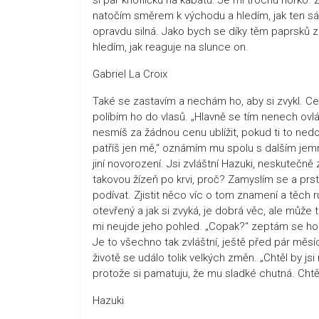
natočím směrem k východu a hledím, jak ten sála
opravdu silná. Jako bych se díky těm paprsků za
hledím, jak reaguje na slunce on.
Gabriel La Croix
Také se zastavím a nechám ho, aby si zvykl. C
políbím ho do vlasů. „Hlavně se tím nenech ovl
nesmíš za žádnou cenu ublížit, pokud ti to nedov
patříš jen mě,“ oznámím mu spolu s dalším jemn
jiní novorození. Jsi zvláštní Hazuki, neskutečně
takovou žízeň po krvi, proč? Zamyslím se a prst
podívat. Zjistit něco víc o tom znamení a těch 
otevřený a jak si zvyká, je dobrá věc, ale může 
mi neujde jeho pohled. „Copak?“ zeptám se ho. 
Je to všechno tak zvláštní, ještě před pár měs
životě se událo tolik velkých změn. „Chtěl by j
protože si pamatuju, že mu sladké chutná. Chtě
Hazuki