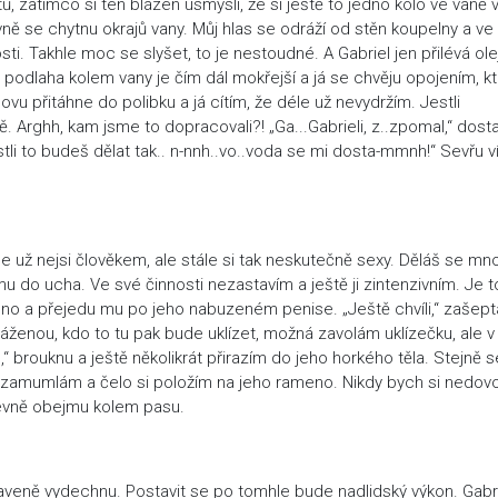
, zatímco si ten blázen usmyslí, že si ještě to jedno kolo ve vaně 
vně se chytnu okrajů vany. Můj hlas se odráží od stěn koupelny a v
ti. Takhle moc se slyšet, to je nestoudné. A Gabriel jen přilévá ole
 podlaha kolem vany je čím dál mokřejší a já se chvěju opojením, k
ovu přitáhne do polibku a já cítím, že déle už nevydržím. Jestli
. Arghh, kam jsme to dopracovali?! „Ga...Gabrieli, z..zpomal,“ dost
li to budeš dělat tak.. n-nnh..vo..voda se mi dosta-mmnh!“ Sevřu v
ice už nejsi člověkem, ale stále si tak neskutečně sexy. Děláš se mn
 mu do ucha. Ve své činnosti nezastavím a ještě ji zintenzivním. Je t
éno a přejedu mu po jeho nabuzeném penise. „Ještě chvíli,“ zašep
áženou, kdo to tu pak bude uklízet, možná zavolám uklízečku, ale v
o,“ brouknu a ještě několikrát přirazím do jeho horkého těla. Stejně s
“ zamumlám a čelo si položím na jeho rameno. Nikdy bych si nedovol
 pevně obejmu kolem pasu.
aveně vydechnu. Postavit se po tomhle bude nadlidský výkon. Gabr