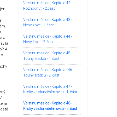
Ve stínu měsíce - Kapitola 42 -
Rozhodnutí - 2.část
jen
Ve stínu měsíce - Kapitola 43 -
el
Nový život - 1. část
něm.
o
Ve stínu měsíce - Kapitola 44 -
ké a
Nový život - 2. část
avila
to? A
Ve stínu měsíce - Kapitola 45 -
ro
Touhy zrádců - 1. část
achy
Ve stínu měsíce - Kapitola - 46 -
Touhy zrádců - 2. část
Ve stínu měsíce - Kapitola 47 -
stý.
Kroky ve slunečním svitu - 1. část
 V
že já
Ve stínu měsíce - Kapitola 48 -
Kroky ve slunečním svitu - 2. část
rostě