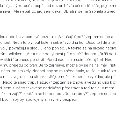
jící jasný kotouč stoupá nad obzor. Přivřu oči do té záře, přijde mi
hříval. Ale nepálí to, jak jsem čekal. Obrátím se na Gabriela a zvě
elou dobu ho zkoumavě pozoruju. „Vzrušující co?“ zeptám se ho a
ádnout. Nech to plynout kolem sebe,“ vybídnu ho. „Jsou to lidé a t
olí,“ pokračuju a sleduju jeho pohled. „A takhle se na nikoho nedíve
ým polibkem. „A zkus se pohybovat přirozeně,“ dodám. „Držíš se lí
 zvláštní,“ pronesu po chvíli. Pořád nad ním musím přemýšlet. Necítí
y mu přejedu po tváři. Je to zajímavé, možná by se na něj měl Trist
runách, co zmizely. Nechci, aby se mu něco stalo, to, že je tak té 
to mít i svoji stinnou stránku. „Půjdeme,“ nakonec ho vybídnu, ale př
„Něco tě snad trápí, Hazuki?“ zeptám se znovu a vedu ho ulicí k p
íci jsem si něco takového nedokázal představit a teď tohle. V mém
si někam zajít?“ zeptám se ho cestou. „Do cukrárny?“ zeptám se zno
l bych, aby byl spokojený a hlavně v bezpečí.