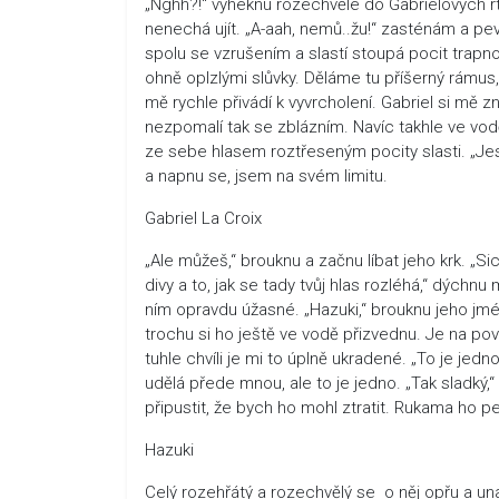
„Nghh?!“ vyheknu rozechvěle do Gabrielových rtů
nenechá ujít. „A-aah, nemů..žu!“ zasténám a pe
spolu se vzrušením a slastí stoupá pocit trapnos
ohně oplzlými slůvky. Děláme tu příšerný rámus,
mě rychle přivádí k vyvrcholení. Gabriel si mě zn
nezpomalí tak se zblázním. Navíc takhle ve vodě
ze sebe hlasem roztřeseným pocity slasti. „Jest
a napnu se, jsem na svém limitu.
Gabriel La Croix
„Ale můžeš,“ brouknu a začnu líbat jeho krk. „S
divy a to, jak se tady tvůj hlas rozléhá,“ dýchnu
ním opravdu úžasné. „Hazuki,“ brouknu jeho jm
trochu si ho ještě ve vodě přizvednu. Je na pov
tuhle chvíli je mi to úplně ukradené. „To je jedn
udělá přede mnou, ale to je jedno. „Tak sladký,
připustit, že bych ho mohl ztratit. Rukama ho
Hazuki
Celý rozehřátý a rozechvělý se o něj opřu a un