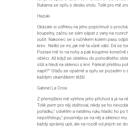
Rukama se opřu o desku stolu. Tolik pro mě z
Hazuki
Okázale si odfrknu na jeho popíchnutí o prochá
koupelny, začnu se sám sápat z vany na rozechvě
sušit. Nakonec se s ručníkem kolem pasu odplou
krev. Nelíbí se mi, jak mě ta vůně vábí. Dá se 
Postaví mě to na nohy a pak koupíme konečně n
obléci. Až když se obléknu do pohodlného oble
stůl a hledí na sklenici s krví. Párkrát přelítnu
napít?“ Otážu se opatrně a opřu se pozadím o stů
každým okamžikem těžší.
Gabriel La Croix
Z přemýšlení mě vytrhne jeho příchod a já na ně
Tolik jsem pro něj obětoval, nikdy se ho nevzdám
pořádku,“ odvětím a natáhnu ruku hladíc ho po 
nepotřebuju,“ pousměju se na něj a sklenici mu p
každý správný upír, ale na rozdíl od jiných se 