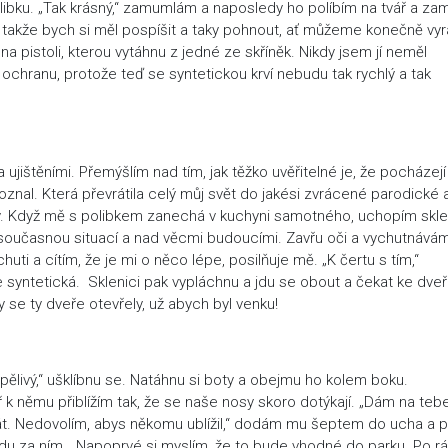
olibku. „Tak krásný,“ zamumlám a naposledy ho políbím na tvář a za
, takže bych si měl pospíšit a taky pohnout, ať můžeme konečně vyra
a pistoli, kterou vytáhnu z jedné ze skříněk. Nikdy jsem jí neměl
o ochranu, protože teď se syntetickou krví nebudu tak rychlý a tak
ujištěními. Přemýšlím nad tím, jak těžko uvěřitelné je, že pocházej
znal. Která převrátila celý můj svět do jakési zvrácené parodické 
y. Když mě s polibkem zanechá v kuchyni samotného, uchopím skle
současnou situací a nad věcmi budoucími. Zavřu oči a vychutnávám
uti a cítím, že je mi o něco lépe, posilňuje mě. „K čertu s tím,“
e syntetická. Sklenici pak vypláchnu a jdu se obout a čekat ke dve
 se ty dveře otevřely, už abych byl venku!
rpělivý,“ ušklíbnu se. Natáhnu si boty a obejmu ho kolem boku.
ř k němu přiblížím tak, že se naše nosy skoro dotýkají. „Dám na teb
bát. Nedovolím, abys někomu ublížil,“ dodám mu šeptem do ucha a 
jdu za ním. „Napoprvé si myslím, že to bude vhodné do parku. Po r