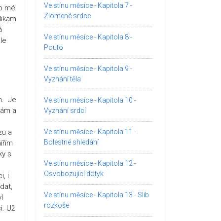
Ve stínu měsíce - Kapitola 7 -
 o mé
Zlomené srdce
Nikam
á
Ve stínu měsíce - Kapitola 8 -
ale
Pouto
Ve stínu měsíce - Kapitola 9 -
Vyznání těla
h. Je
Ve stínu měsíce - Kapitola 10 -
ímám a
Vyznání srdcí
zu a
Ve stínu měsíce - Kapitola 11 -
Bolestné shledání
ířím
ky s
Ve stínu měsíce - Kapitola 12 -
Osvobozující dotyk
, i
dat,
Ve stínu měsíce - Kapitola 13 - Slib
l
rozkoše
i. Už