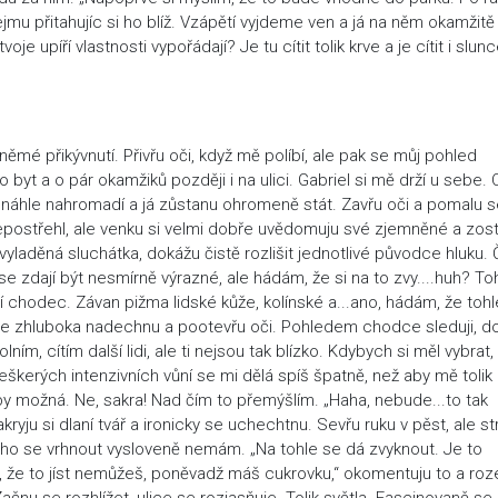
mu přitahujíc si ho blíž. Vzápětí vyjdeme ven a já na něm okamžitě
e upíří vlastnosti vypořádají? Je tu cítit tolik krve a je cítit i slunc
ěmé přikývnutí. Přivřu oči, když mě políbí, ale pak se můj pohled
yt a o pár okamžiků později i na ulici. Gabriel si mě drží u sebe. 
 náhle nahromadí a já zůstanu ohromeně stát. Zavřu oči a pomalu 
 nepostřehl, ale venku si velmi dobře uvědomuju své zjemněné a zos
 vyladěná sluchátka, dokážu čistě rozlišit jednotlivé původce hluku. 
se zdají být nesmírně výrazné, ale hádám, že si na to zvy....huh? To
í chodec. Závan pižma lidské kůže, kolínské a...ano, hádám, že tohl
 se zhluboka nadechnu a pootevřu oči. Pohledem chodce sleduji, d
ím, cítím další lidi, ale ti nejsou tak blízko. Kdybych si měl vybrat,
 veškerých intenzivních vůní se mi dělá spíš špatně, než aby mě tolik
to by možná. Ne, sakra! Nad čím to přemýšlím. „Haha, nebude...to tak
kryju si dlaní tvář a ironicky se uchechtnu. Sevřu ruku v pěst, ale s
koho se vrhnout vysloveně nemám. „Na tohle se dá zvyknout. Je to
m, že to jíst nemůžeš, poněvadž máš cukrovku,“ okomentuju to a ro
Začnu se rozhlížet, ulice se rozjasňuje. Tolik světla. Fascinovaně se