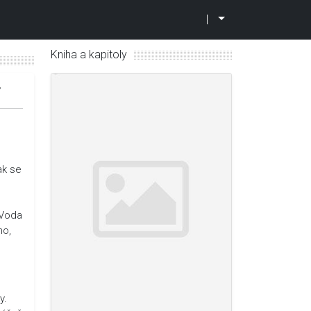
|
Kniha a kapitoly
7
ak se
 Voda
ho,
y.