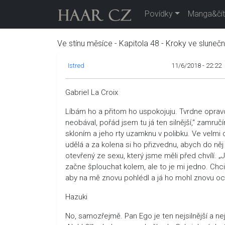
Povídky
Manga&čít
Ve stínu měsíce - Kapitola 48 - Kroky ve sluneční
Istred
11/6/2018 - 22:22
Gabriel La Croix
Líbám ho a přitom ho uspokojuju. Tvrdne opravd
neobával, pořád jsem tu já ten silnější,“ zamru
skloním a jeho rty uzamknu v polibku. Ve velm
udělá a za kolena si ho přizvednu, abych do něj
otevřený ze sexu, který jsme měli před chvílí. „J
začne šplouchat kolem, ale to je mi jedno. Chci
aby na mě znovu pohlédl a já ho mohl znovu och
Hazuki
No, samozřejmě. Pan Ego je ten nejsilnější a ne