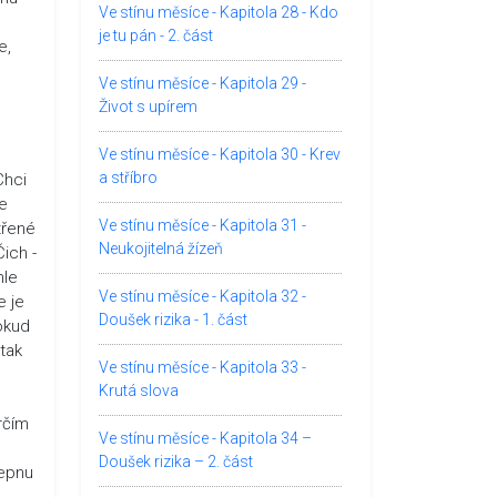
Ve stínu měsíce - Kapitola 28 - Kdo
je tu pán - 2. část
e,
Ve stínu měsíce - Kapitola 29 -
Život s upírem
Ve stínu měsíce - Kapitola 30 - Krev
a stříbro
Chci
se
Ve stínu měsíce - Kapitola 31 -
třené
Neukojitelná žízeň
Čich -
hle
Ve stínu měsíce - Kapitola 32 -
e je
Doušek rizika - 1. část
okud
 tak
Ve stínu měsíce - Kapitola 33 -
Krutá slova
trčím
Ve stínu měsíce - Kapitola 34 –
Doušek rizika – 2. část
zepnu