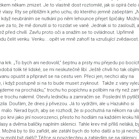
em někam zmizet. Je to vlastně dost roztomilé, jak si opírá čelo
vlasy. Rty se přiblížím k jeho uchu, do kterého jemně zašeptám: „
, i když neubráním se nutkání po něm lehounce přejet špičáky. Možn
ve za to, že mě donutil si to rozdat ve vaně. Jednak si to zaslouží, 
 než před chvílí. Zavřu proto oči a snažím se to ovládnout. Upřímně
u čelit venku. Venku....opět ve mně zahoří ta vzrušující zvědavost.
na krk. „To bych ani nedovolil,“ šeptnu a prsty mu přejedu po bocíc
odobá tolik té lidské, se mi neskutečně líbí. Ještě chvíli ho tak obj
vanu opustit a připravit se na cestu ven. Přeci jen, nechci aby na
 i když postupně si na to bude muset zvyknout. Takže z vany vyle
ůjdeme na procházku,“ trochu ho popíchnu a políbím na rty než zam
trochu nakrmil. Otevřu ledničku a zamračím se. Poslední tři pytlíč
zila. Doufám, že dnes ji přivezou. Já to vydržím, ale u Hazukiho si
a málo. Nerad bych, aby se rozhodl, že si pochutná na někom na ulici
í po krvi jako jiní novorozenci, přesto ho hodlám na každém kroku hlí
asy a dvěma balíčky naplním sklenici. Tahle krev mě příliš neláká, by
 Možná by to šlo zařídit, ale zatáhl bych do toho další a to já nechc
do by mohl být další? Těžce si povzdechnu a zahledím se na sklenici.