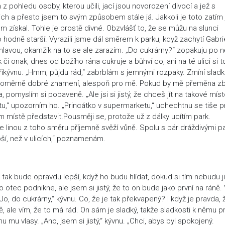
 z pohledu osoby, kterou učili, jací jsou novorození divocí a jež s
h a přesto jsem to svým způsobem stále já. Jakkoli je toto zatím 
m získal. Tohle je prostě divné. Obzvlášť to, že se můžu na slunci
 hodně starší. Vyrazili jsme dál směrem k parku, když zachytí Gabri
avou, okamžik na to se ale zarazím. „Do cukrárny?“ zopakuju po 
 onak, dnes od božího rána cukruje a bůhví co, ani na té ulici si t
 Přikývnu. „Hmm, půjdu rád,“ zabrblám s jemnými rozpaky. Zmíní slad
je poměrně dobré znamení, alespoň pro mě. Pokud by mě přeměna zb
, pomyslím si pobaveně. „Ale jsi si jistý, že chceš jít na takové mís
,“ upozorním ho. „Princátko v supermarketu,“ uchechtnu se tiše p
místě představit.Pousměji se, protože už z dálky ucítím park.
 linou z toho směru příjemně svěží vůně. Spolu s pár dráždivými p
epší, než v ulicích,“ poznamenám.
 tak bude opravdu lepší, když ho budu hlídat, dokud si tím nebudu ji
o otec podnikne, ale jsem si jistý, že to on bude jako první na ráně.
 „Jo, do cukrárny,“ kývnu. Co, že je tak překvapený? I když je pravda, 
, ale vím, že to má rád. On sám je sladký, takže sladkosti k němu p
u mu vlasy. „Ano, jsem si jistý,“ kývnu. „Chci, abys byl spokojený.