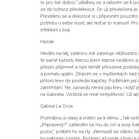
to pro tvé dobro,“ ušklíbnu se a skloním se k p
se do ložnice převléknout. On už převlečený je
Převléknu se a dokonce si i připevním pouzdro n
potřebu u sebe nosit, ale teď je to nutnost. Pr
efektivní v boji.
Hazuki
Hledím na něj, zatímco mě zahrnuje něžnostmi a 
té samé bytosti, kterou jsem teprve nedávno po
přesto příjemné a nyní téměř přirozené podob
a pomalu upíjím. Ztrácím se v myšlenkách nad 
přitom krev do poslední kapičky. Podléhám její ch
zamrmlám. Ne, opravdu nerad piju krev, i když j
na Gabriela. Vzrůstá ve mně netrpělivost. Už aby
Gabriel La Croix
Prohrábnu si vlasy a vrátím se k němu. „Tak net
„Připravený?“ zahledím se mu do očí a svoji tvá
pozor,“ políbím ho na rty. „Nemusíš se vůbec 
ho nakonec pustím. Počkám, až vyjde z bytu a 