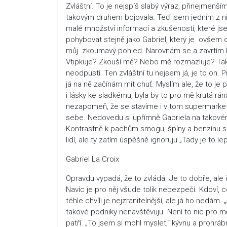
Zvláštní. To je nejspíš slabý výraz, přinejmenším
takovým druhem bojovala. Teď jsem jedním z nic
malé množství informací a zkušeností, které jse
pohybovat stejně jako Gabriel, který je ovšem o
můj zkoumavý pohled. Narovnám se a zavrtím hl
Vtipkuje? Zkouší mě? Nebo mě rozmazluje? Tak či
neodpustí. Ten zvláštní tu nejsem já, je to on.
já na ně začínám mít chuť. Myslím ale, že to 
i lásky ke sladkému, byla by to pro mě krutá rána
nezapomeň, že se stavíme i v tom supermarketu
sebe. Nedovedu si upřímně Gabriela na takovém 
Kontrastně k pachům smogu, špíny a benzínu se
lidí, ale ty zatím úspěšně ignoruju.„Tady je to l
Gabriel La Croix
Opravdu vypadá, že to zvládá. Je to dobře, ale i
Navíc je pro něj všude tolik nebezpečí. Kdoví, c
téhle chvíli je nejzranitelnější, ale já ho nedám.
takové podniky nenavštěvuju. Není to nic pro mě
patří. „To jsem si mohl myslet,“ kývnu a prohrábn