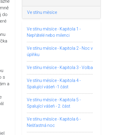
vážně
e mně
Ve stínu měsíce
j do
teré
Ve stínu měsíce - Kapitola 1 -
anu
Nepřátelé nebo milenci
íčka
Ve stínu měsíce - Kapitola 2 - Noc v
úplňku
Ve stínu měsíce - Kapitola 3 - Volba
ou
o s
Ve stínu měsíce - Kapitola 4 -
tám a
Spalující vášeň -1 část
e
Ve stínu měsíce - Kapitola 5 -
il
Spalující vášeň - 2. část
Ve stínu měsíce - Kapitola 6 -
Nešťastná noc
iel