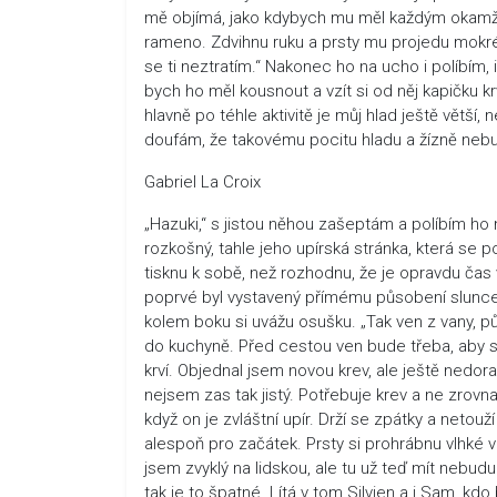
mě objímá, jako kdybych mu měl každým okamžik
rameno. Zdvihnu ruku a prsty mu projedu mokré 
se ti neztratím.“ Nakonec ho na ucho i políbím
bych ho měl kousnout a vzít si od něj kapičku kr
hlavně po téhle aktivitě je můj hlad ještě větší,
doufám, že takovému pocitu hladu a žízně nebud
Gabriel La Croix
„Hazuki,“ s jistou něhou zašeptám a políbím ho 
rozkošný, tahle jeho upírská stránka, která se p
tisknu k sobě, než rozhodnu, že je opravdu čas 
poprvé byl vystavený přímému působení slunce,
kolem boku si uvážu osušku. „Tak ven z vany, p
do kuchyně. Před cestou ven bude třeba, aby se 
krví. Objednal jsem novou krev, ale ještě nedora
nejsem zas tak jistý. Potřebuje krev a ne zrovn
když on je zvláštní upír. Drží se zpátky a netouž
alespoň pro začátek. Prsty si prohrábnu vlhké vl
jsem zvyklý na lidskou, ale tu už teď mít nebudu.
tak je to špatné. Lítá v tom Silvien a i Sam, k